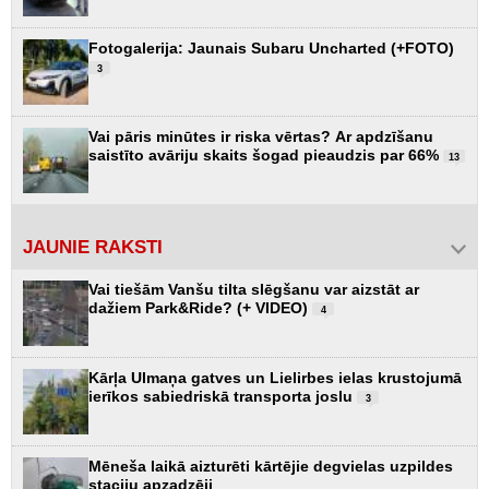
Fotogalerija: Jaunais Subaru Uncharted (+FOTO)
3
Vai pāris minūtes ir riska vērtas? Ar apdzīšanu
saistīto avāriju skaits šogad pieaudzis par 66%
13
JAUNIE RAKSTI
Vai tiešām Vanšu tilta slēgšanu var aizstāt ar
dažiem Park&Ride? (+ VIDEO)
4
Kārļa Ulmaņa gatves un Lielirbes ielas krustojumā
ierīkos sabiedriskā transporta joslu
3
Mēneša laikā aizturēti kārtējie degvielas uzpildes
staciju apzadzēji