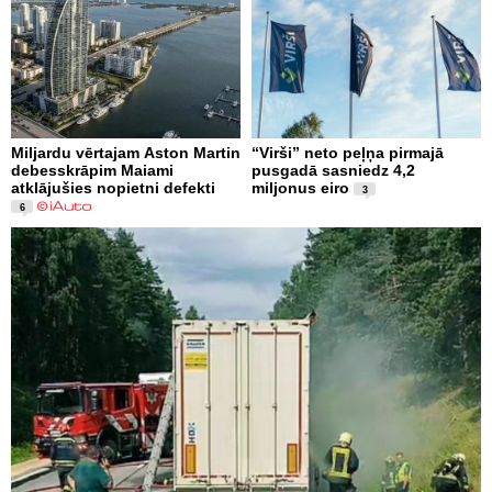
Miljardu vērtajam Aston Martin
“Virši” neto peļņa pirmajā
debesskrāpim Maiami
pusgadā sasniedz 4,2
atklājušies nopietni defekti
miljonus eiro
3
6