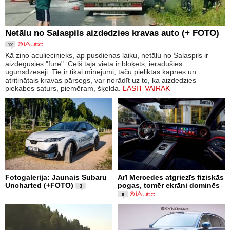
Netālu no Salaspils aizdedzies kravas auto (+ FOTO)
12
Kā ziņo aculiecinieks, ap pusdienas laiku, netālu no Salaspils ir
aizdegusies "fūre". Ceļš tajā vietā ir bloķēts, ieradušies
ugunsdzēsēji. Tie ir tikai minējumi, taču pieliktās kāpnes un
atritinātais kravas pārsegs, var norādīt uz to, ka aizdedzies
piekabes saturs, piemēram, šķelda.
LASĪT VAIRĀK
Fotogalerija: Jaunais Subaru
Arī Mercedes atgriezīs fiziskās
Uncharted (+FOTO)
pogas, tomēr ekrāni dominēs
3
6