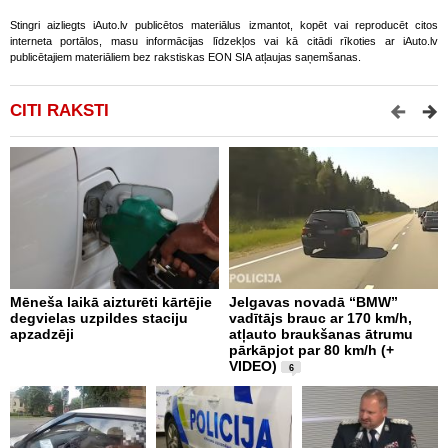
Stingri aizliegts iAuto.lv publicētos materiālus izmantot, kopēt vai reproducēt citos
interneta portālos, masu informācijas līdzekļos vai kā citādi rīkoties ar iAuto.lv
publicētajiem materiāliem bez rakstiskas EON SIA atļaujas saņemšanas.
CITI RAKSTI
Mēneša laikā aizturēti kārtējie
Jelgavas novadā “BMW”
P
degvielas uzpildes staciju
vadītājs brauc ar 170 km/h,
s
apzadzēji
atļauto braukšanas ātrumu
n
pārkāpjot par 80 km/h (+
p
VIDEO)
6