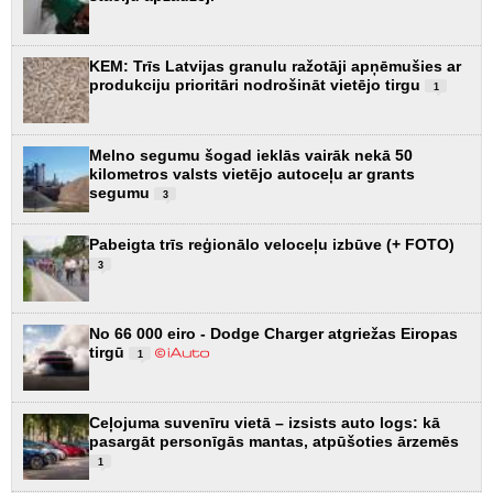
KEM: Trīs Latvijas granulu ražotāji apņēmušies ar
produkciju prioritāri nodrošināt vietējo tirgu
1
Melno segumu šogad ieklās vairāk nekā 50
kilometros valsts vietējo autoceļu ar grants
segumu
3
Pabeigta trīs reģionālo veloceļu izbūve (+ FOTO)
3
No 66 000 eiro - Dodge Charger atgriežas Eiropas
tirgū
1
Ceļojuma suvenīru vietā – izsists auto logs: kā
pasargāt personīgās mantas, atpūšoties ārzemēs
1