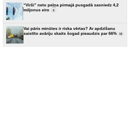
“Virši” neto peļņa pirmajā pusgadā sasniedz 4,2
miljonus eiro
3
Vai pāris minūtes ir riska vērtas? Ar apdzīšanu
saistīto avāriju skaits šogad pieaudzis par 66%
13