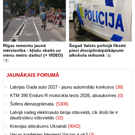
Rīgas remontu jaunā
Šogad Valsts policijā fiksēti
mērvienība - kļūdu skaits uz
pieci disciplinārpārkāpumi
vienu metru darbu! (+ VIDEO)
alkohola reibumā
2
7
JAUNĀKAIS FORUMĀ
Latvijas Gada auto 2027 - jaunu automobiļu konkurss
(38)
KTM 390 Enduro R motocikla tests 2026, atsauksmes
(0)
Šofera dienasgrāmata.
(5308)
Latvijā sadeg elektroauto biroja stāvvietā, cik droši tie ir
daudzstāvu stāvvietās
(32)
Krievijas iebrukums Ukrainā!
(9042)
Vecas konfektes bērniem! Vai tas ir ok?
(3)