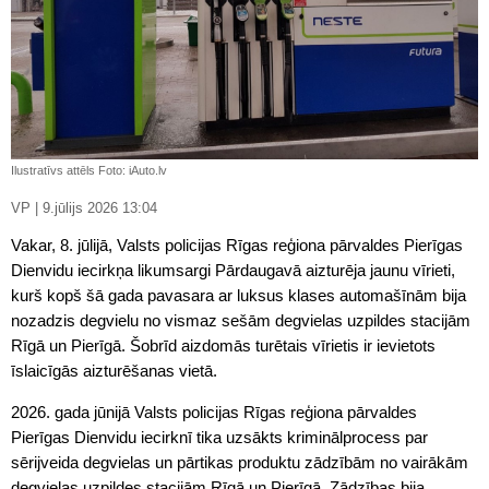
Ilustratīvs attēls Foto: iAuto.lv
VP | 9.jūlijs 2026 13:04
Vakar, 8. jūlijā, Valsts policijas Rīgas reģiona pārvaldes Pierīgas
Dienvidu iecirkņa likumsargi Pārdaugavā aizturēja jaunu vīrieti,
kurš kopš šā gada pavasara ar luksus klases automašīnām bija
nozadzis degvielu no vismaz sešām degvielas uzpildes stacijām
Rīgā un Pierīgā. Šobrīd aizdomās turētais vīrietis ir ievietots
īslaicīgās aizturēšanas vietā.
2026. gada jūnijā Valsts policijas Rīgas reģiona pārvaldes
Pierīgas Dienvidu iecirknī tika uzsākts kriminālprocess par
sērijveida degvielas un pārtikas produktu zādzībām no vairākām
degvielas uzpildes stacijām Rīgā un Pierīgā. Zādzības bija