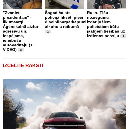
B
"Zvaniet
Šogad Valsts
Ruks: Tīšu
o
prezidentam" -
policijā fiksēti pieci
noziegumu
p
likumsargi
disciplinārpārkāpumi
izdarījušiem
c
Āgenskalnā aiztur
alkohola reibumā
policistiem būtu
i
agresīvu un,
jāatņem tiesības uz
u
2
iespējams,
izdienas pensiju
1
iereibušu
autovadītāju (+
VIDEO)
3
IZCELTIE RAKSTI