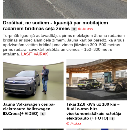
Drošībai, ne sodiem - Igaunijā par mobilajiem
radariem brīdinās ceļa zimes
12
Turpmāk Igaunijā autovadītājus pirms mobilajiem ātruma radariem
brīdinās ar speciālām ceļa zīmēm. Jaunā kārtība paredz, ka ārpus
apdzīvotām vietām brīdinājuma zīmes jāizvieto 300–500 metrus
pirms radara, savukārt pilsētās un ciemos – 150–300 metru
attālumā.
LASĪT VAIRĀK
Jaunā Volkswagen cerība-
Tikai 12,8 kWh uz 100 km –
elektroauto Volkswagen
Audi e-tron būs
ID.Cross(+ VIDEO)
visekonomiskākais ražotāja
5
elektroauto (+ FOTO)
3