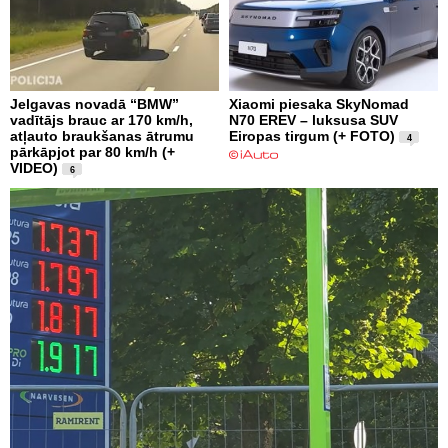
Jelgavas novadā “BMW”
Xiaomi piesaka SkyNomad
vadītājs brauc ar 170 km/h,
N70 EREV – luksusa SUV
atļauto braukšanas ātrumu
Eiropas tirgum (+ FOTO)
4
pārkāpjot par 80 km/h (+
VIDEO)
6