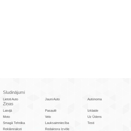
Sludinājumi
Lietoti Auto
Jauni Auto
Autonoma
Ziņas
Latvijā
Pasaulē
Izklaide
Moto
Velo
Uz Ūdens
Smagā Tehnika
Lauksaimniecība
Testi
Reklāmraksti
Redaktora Izvēle