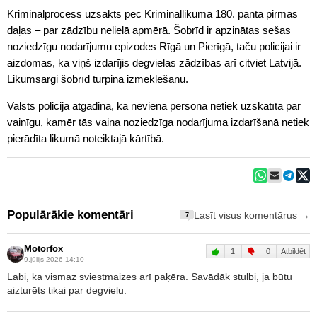
Kriminālprocess uzsākts pēc Krimināllikuma 180. panta pirmās
daļas – par zādzību nelielā apmērā. Šobrīd ir apzinātas sešas
noziedzīgu nodarījumu epizodes Rīgā un Pierīgā, taču policijai ir
aizdomas, ka viņš izdarījis degvielas zādzības arī citviet Latvijā.
Likumsargi šobrīd turpina izmeklēšanu.
Valsts policija atgādina, ka neviena persona netiek uzskatīta par
vainīgu, kamēr tās vaina noziedzīga nodarījuma izdarīšanā netiek
pierādīta likumā noteiktajā kārtībā.
Populārākie komentāri
Lasīt visus komentārus →
7
Motorfox
1
0
Atbildēt
9.jūlijs 2026 14:10
Labi, ka vismaz sviestmaizes arī paķēra. Savādāk stulbi, ja būtu
aizturēts tikai par degvielu.