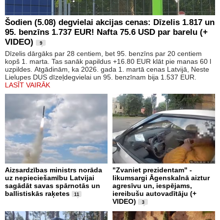
Šodien (5.08) degvielai akcijas cenas: Dīzelis 1.817 un
95. benzīns 1.737 EUR! Nafta 75.6 USD par barelu (+
VIDEO)
9
Dīzelis dārgāks par 28 centiem, bet 95. benzīns par 20 centiem
kopš 1. marta. Tas sanāk papildus +16.80 EUR klāt pie manas 60 l
uzpildes. Atgādinām, ka 2026. gada 1. martā cenas Latvijā, Neste
Lielupes DUS dīzeļdegvielai un 95. benzīnam bija 1.537 EUR.
LASĪT VAIRĀK
Aizsardzības ministrs norāda
"Zvaniet prezidentam" -
uz nepieciešamību Latvijai
likumsargi Āgenskalnā aiztur
sagādāt savas spārnotās un
agresīvu un, iespējams,
ballistiskās raķetes
iereibušu autovadītāju (+
11
VIDEO)
3