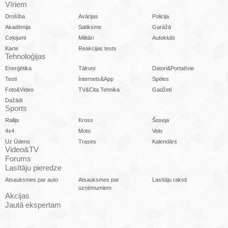
Vīriem
Drošība
Avārijas
Policija
Akadēmija
Satiksme
Garāžā
Ceļojumi
Militāri
Autoklubi
Karte
Reakcijas tests
Tehnoloģijas
Enerģētika
Tālruņi
Datori&Portatīvie
Testi
Internets&App
Spēles
Foto&Video
TV&Cita Tehnika
Gadžeti
Dažādi
Sports
Rallijs
Kross
Šoseja
4x4
Moto
Velo
Uz Ūdens
Trases
Kalendārs
Video&TV
Forums
Lasītāju pieredze
Atsauksmes par auto
Atsauksmes par
Lasītāju raksti
uzņēmumiem
Akcijas
Jautā ekspertam