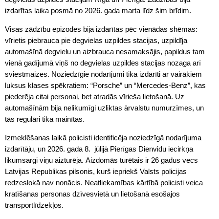
izdarītas laika posmā no 2026. gada marta līdz šim brīdim.
Visas zādzību epizodes bija izdarītas pēc vienādas shēmas:
vīrietis piebrauca pie degvielas uzpildes stacijas, uzpildīja
automašīnā degvielu un aizbrauca nesamaksājis, papildus tam
vienā gadījumā viņš no degvielas uzpildes stacijas nozaga arī
sviestmaizes. Noziedzīgie nodarījumi tika izdarīti ar vairākiem
luksus klases spēkratiem: “Porsche” un “Mercedes-Benz”, kas
piederēja citai personai, bet atradās vīrieša lietošanā. Uz
automašīnām bija nelikumīgi uzliktas ārvalstu numurzīmes, un
tās regulāri tika mainītas.
Izmeklēšanas laikā policisti identificēja noziedzīgā nodarījuma
izdarītāju, un 2026. gada 8. jūlijā Pierīgas Dienvidu iecirkņa
likumsargi viņu aizturēja. Aizdomās turētais ir 26 gadus vecs
Latvijas Republikas pilsonis, kurš iepriekš Valsts policijas
redzeslokā nav nonācis. Neatliekamības kārtībā policisti veica
kratīšanas personas dzīvesvietā un lietošanā esošajos
transportlīdzekļos.