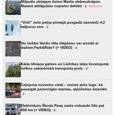
Miljardu vērtajam Aston Martin debesskrāpim
Maiami atklājušies nopietni defekti
6
“Virši” neto peļņa pirmajā pusgadā sasniedz 4,2
miljonus eiro
3
Vai tiešām Vanšu tilta slēgšanu var aizstāt ar
dažiem Park&Ride? (+ VIDEO)
4
Kārļa Ulmaņa gatves un Lielirbes ielas krustojumā
ierīkos sabiedriskā transporta joslu
3
Ceļojuma suvenīru vietā – izsists auto logs: kā
pasargāt personīgās mantas, atpūšoties ārzemēs
1
Elektriskais Škoda Peaq varēs nobraukt līdz pat
650 km (+ VIDEO)
8