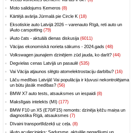
Moto salidojums Ķemeros
(8)
Kārtējā avārija Jūrmalā pie Circle K
(18)
Eksotiskie auto Latvijā 2026 – varenauto Rīgā, reti auto un
iAuto carspotting
(79)
iAuto čats - aktuālā dienas diskusija
(6011)
Vācijas ekonomiskā norieta sākums - 2024.gads
(48)
Volkswagen jaunajiem dzinējiem zūd jauda, ko darīt?
(44)
Degvielas cenas Latvijā un pasaulē
(535)
Vai Vācija atjaunos slēgto atomelektrostaciju darbību?
(16)
Lāču medības Latvijā! Vai populācija ir kļuvusi nekontrolējama
un būtu jāsāk medības?
(56)
BMW X7 auto tests, atsauksmes un iespaidi
(8)
Makslīgais intelekts (MI)
(177)
BMW F10 un X5 (E70/F15) remonts: dzinēja ķēžu maiņa un
diagnostika Rīgā, atsauksmes
(7)
Dīvaini transportlīdzekļi uz ceļa.
(8)
iAuto aculiecinieks: Sadursme, aktuālie negadījumi un