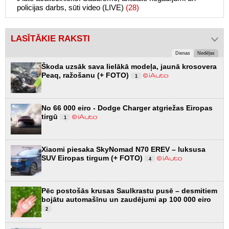
policijas darbs, sūti video (LIVE)
(28)
LASĪTĀKIE RAKSTI
Dienas
Nedēļas
Škoda uzsāk sava lielākā modeļa, jaunā krosovera
Peaq, ražošanu (+ FOTO)
1
No 66 000 eiro - Dodge Charger atgriežas Eiropas
tirgū
1
Xiaomi piesaka SkyNomad N70 EREV – luksusa
SUV Eiropas tirgum (+ FOTO)
4
Pēc postošās krusas Saulkrastu pusē – desmitiem
bojātu automašīnu un zaudējumi ap 100 000 eiro
2