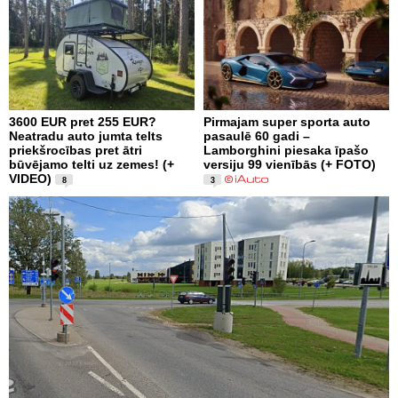
3600 EUR pret 255 EUR?
Pirmajam super sporta auto
Neatradu auto jumta telts
pasaulē 60 gadi –
priekšrocības pret ātri
Lamborghini piesaka īpašo
būvējamo telti uz zemes! (+
versiju 99 vienībās (+ FOTO)
VIDEO)
8
3