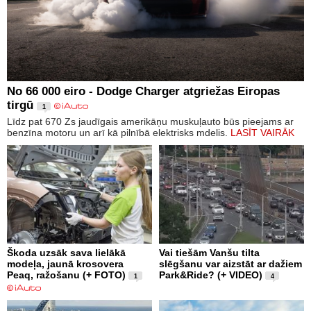
No 66 000 eiro - Dodge Charger atgriežas Eiropas
tirgū
1
Līdz pat 670 Zs jaudīgais amerikāņu muskuļauto būs pieejams ar
benzīna motoru un arī kā pilnībā elektrisks mdelis.
LASĪT VAIRĀK
Škoda uzsāk sava lielākā
Vai tiešām Vanšu tilta
modeļa, jaunā krosovera
slēgšanu var aizstāt ar dažiem
Peaq, ražošanu (+ FOTO)
Park&Ride? (+ VIDEO)
1
4