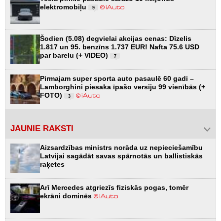
elektromobiļu
9
Šodien (5.08) degvielai akcijas cenas: Dīzelis
1.817 un 95. benzīns 1.737 EUR! Nafta 75.6 USD
par barelu (+ VIDEO)
7
Pirmajam super sporta auto pasaulē 60 gadi –
Lamborghini piesaka īpašo versiju 99 vienībās (+
FOTO)
3
JAUNIE RAKSTI
Aizsardzības ministrs norāda uz nepieciešamību
Latvijai sagādāt savas spārnotās un ballistiskās
raķetes
Arī Mercedes atgriezīs fiziskās pogas, tomēr
ekrāni dominēs