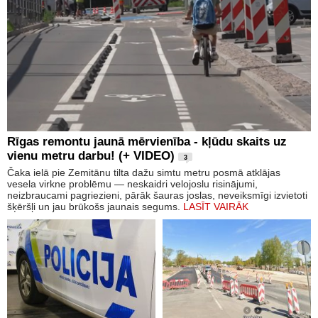
Rīgas remontu jaunā mērvienība - kļūdu skaits uz
vienu metru darbu! (+ VIDEO)
3
Čaka ielā pie Zemitānu tilta dažu simtu metru posmā atklājas
vesela virkne problēmu — neskaidri velojoslu risinājumi,
neizbraucami pagriezieni, pārāk šauras joslas, neveiksmīgi izvietoti
šķēršļi un jau brūkošs jaunais segums.
LASĪT VAIRĀK