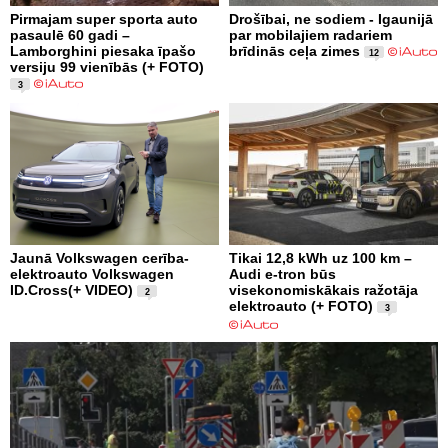
Pirmajam super sporta auto
Drošībai, ne sodiem - Igaunijā
pasaulē 60 gadi –
par mobilajiem radariem
Lamborghini piesaka īpašo
brīdinās ceļa zimes
12
versiju 99 vienībās (+ FOTO)
3
Jaunā Volkswagen cerība-
Tikai 12,8 kWh uz 100 km –
elektroauto Volkswagen
Audi e-tron būs
ID.Cross(+ VIDEO)
visekonomiskākais ražotāja
2
elektroauto (+ FOTO)
3