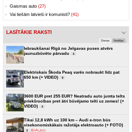
Gaismas auto
(27)
Vai tiešām latvieši ir komunisti?
(41)
LASĪTĀKIE RAKSTI
Dienas
Nedēļas
Iebraukšanai Rīgā no Jelgavas puses atvērs
jaunuzbūvēto pārvadu
4
Elektriskais Škoda Peaq varēs nobraukt līdz pat
650 km (+ VIDEO)
8
3600 EUR pret 255 EUR? Neatradu auto jumta telts
priekšrocības pret ātri būvējamo telti uz zemes! (+
VIDEO)
4
Tikai 12,8 kWh uz 100 km – Audi e-tron būs
visekonomiskākais ražotāja elektroauto (+ FOTO)
3