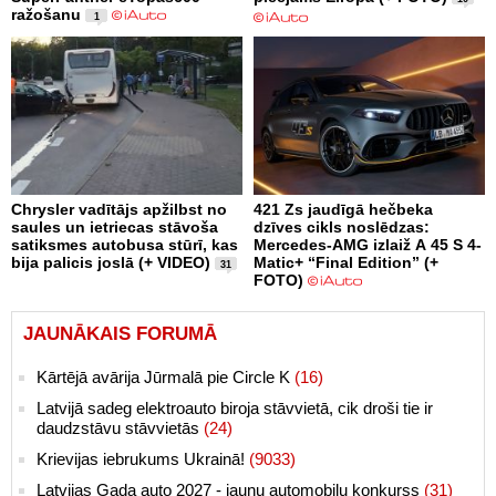
ražošanu
1
Chrysler vadītājs apžilbst no
421 Zs jaudīgā hečbeka
saules un ietriecas stāvoša
dzīves cikls noslēdzas:
satiksmes autobusa stūrī, kas
Mercedes-AMG izlaiž A 45 S 4-
bija palicis joslā (+ VIDEO)
Matic+ “Final Edition” (+
31
FOTO)
JAUNĀKAIS FORUMĀ
Kārtējā avārija Jūrmalā pie Circle K
(16)
Latvijā sadeg elektroauto biroja stāvvietā, cik droši tie ir
daudzstāvu stāvvietās
(24)
Krievijas iebrukums Ukrainā!
(9033)
Latvijas Gada auto 2027 - jaunu automobiļu konkurss
(31)