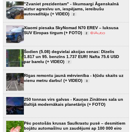
"Zvaniet prezidentam" - likumsargi Āgenskalnā
aiztur agresīvu un, iespējams, iereibušu
autovadītāju (+ VIDEO)
2
Xiaomi piesaka SkyNomad N70 EREV – luksusa
SUV Eiropas tirgum (+ FOTO)
2
Šodien (5.08) degvielai akcijas cenas: Dīzelis
1.817 un 95. benzīns 1.737 EUR! Nafta 75.6 USD
par barelu (+ VIDEO)
7
Rīgas remontu jaunā mērvienība - kļūdu skaits uz
vienu metru darbu! (+ VIDEO)
3
250 tonnas virs galvas - Kauņas Zinātnes sala un
Baltijā modernākais planetārijs (+ FOTO)
Pēc postošās krusas Saulkrastu pusē – desmitiem
bojātu automašīnu un zaudējumi ap 100 000 eiro