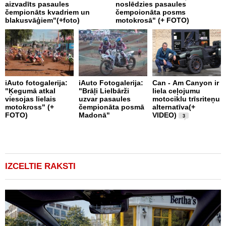
aizvadīts pasaules
noslēdzies pasaules
b
čempionāts kvadriem un
čempoionāta posms
blakusvāģiem"(+foto)
motokrosā" (+ FOTO)
A
iAuto fotogalerija:
iAuto Fotogalerija:
Can - Am Canyon ir
D
"Ķegumā atkal
"Brāļi Lielbārži
liela ceļojumu
R
viesojas lielais
uzvar pasaules
motociklu trīsriteņu
motokross" (+
čempionāta posmā
alternatīva(+
FOTO)
Madonā"
VIDEO)
3
IZCELTIE RAKSTI