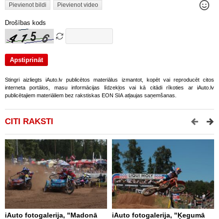
Pievienot bildi
Pievienot video
Drošības kods
Stingri aizliegts iAuto.lv publicētos materiālus izmantot, kopēt vai reproducēt citos
interneta portālos, masu informācijas līdzekļos vai kā citādi rīkoties ar iAuto.lv
publicētajiem materiāliem bez rakstiskas EON SIA atļaujas saņemšanas.
CITI RAKSTI
iAuto fotogalerija, "Madonā
iAuto fotogalerija, "Ķegumā
i