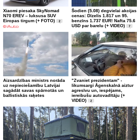
Xiaomi piesaka SkyNomad
Šodien (5.08) degvielai akcijas
N70 EREV – luksusa SUV
cenas: Dīzelis 1.817 un 95.
Eiropas tirgum (+ FOTO)
benzīns 1.737 EUR! Nafta 75.6
2
USD par barelu (+ VIDEO)
7
Aizsardzības ministrs norāda
"Zvaniet prezidentam" -
uz nepieciešamību Latvijai
likumsargi Āgenskalnā aiztur
sagādāt savas spārnotās un
agresīvu un, iespējams,
ballistiskās raķetes
iereibušu autovadītāju (+
VIDEO)
2