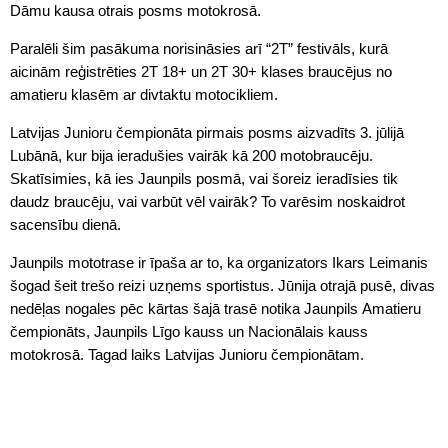
Dāmu kausa otrais posms motokrosā.
Paralēli šim pasākuma norisināsies arī “2T” festivāls, kurā
aicinām reģistrēties 2T 18+ un 2T 30+ klases braucējus no
amatieru klasēm ar divtaktu motocikliem.
Latvijas Junioru čempionāta pirmais posms aizvadīts 3. jūlijā
Lubānā, kur bija ieradušies vairāk kā 200 motobraucēju.
Skatīsimies, kā ies Jaunpils posmā, vai šoreiz ieradīsies tik
daudz braucēju, vai varbūt vēl vairāk? To varēsim noskaidrot
sacensību dienā.
Jaunpils mototrase ir īpaša ar to, ka organizators Ikars Leimanis
šogad šeit trešo reizi uzņems sportistus. Jūnija otrajā pusē, divas
nedēļas nogales pēc kārtas šajā trasē notika Jaunpils Amatieru
čempionāts, Jaunpils Līgo kauss un Nacionālais kauss
motokrosā. Tagad laiks Latvijas Junioru čempionātam.