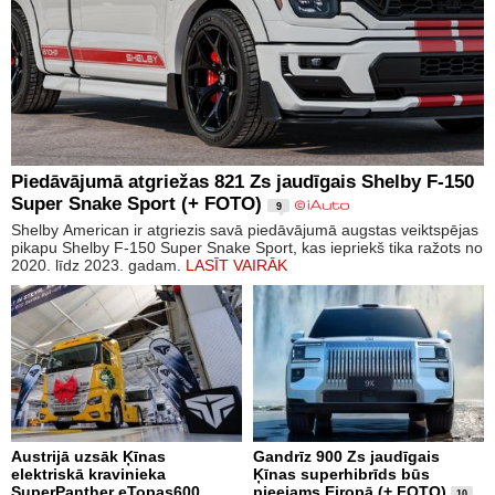
Piedāvājumā atgriežas 821 Zs jaudīgais Shelby F-150
Super Snake Sport (+ FOTO)
9
Shelby American ir atgriezis savā piedāvājumā augstas veiktspējas
pikapu Shelby F-150 Super Snake Sport, kas iepriekš tika ražots no
2020. līdz 2023. gadam.
LASĪT VAIRĀK
Austrijā uzsāk Ķīnas
Gandrīz 900 Zs jaudīgais
elektriskā kravinieka
Ķīnas superhibrīds būs
SuperPanther eTopas600
pieejams Eiropā (+ FOTO)
10