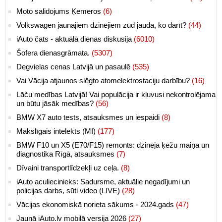
Moto salidojums Ķemeros
(6)
Volkswagen jaunajiem dzinējiem zūd jauda, ko darīt?
(44)
iAuto čats - aktuālā dienas diskusija
(6010)
Šofera dienasgrāmata.
(5307)
Degvielas cenas Latvijā un pasaulē
(535)
Vai Vācija atjaunos slēgto atomelektrostaciju darbību?
(16)
Lāču medības Latvijā! Vai populācija ir kļuvusi nekontrolējama
un būtu jāsāk medības?
(56)
BMW X7 auto tests, atsauksmes un iespaidi
(8)
Makslīgais intelekts (MI)
(177)
BMW F10 un X5 (E70/F15) remonts: dzinēja ķēžu maiņa un
diagnostika Rīgā, atsauksmes
(7)
Dīvaini transportlīdzekļi uz ceļa.
(8)
iAuto aculiecinieks: Sadursme, aktuālie negadījumi un
policijas darbs, sūti video (LIVE)
(28)
Vācijas ekonomiskā norieta sākums - 2024.gads
(47)
Jaunā iAuto.lv mobilā versija 2026
(27)