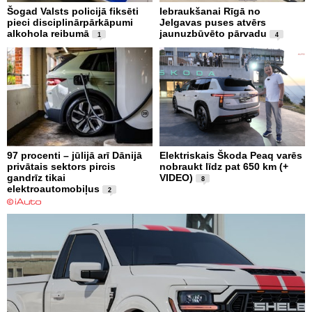
Šogad Valsts policijā fiksēti
Iebraukšanai Rīgā no
pieci disciplinārpārkāpumi
Jelgavas puses atvērs
alkohola reibumā
jaunuzbūvēto pārvadu
1
4
97 procenti – jūlijā arī Dānijā
Elektriskais Škoda Peaq varēs
privātais sektors pircis
nobraukt līdz pat 650 km (+
gandrīz tikai
VIDEO)
8
elektroautomobiļus
2