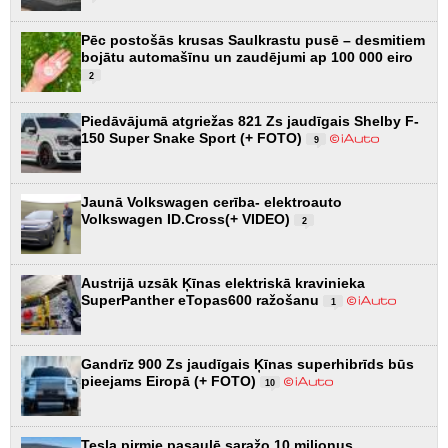
Pēc postošās krusas Saulkrastu pusē – desmitiem
bojātu automašīnu un zaudējumi ap 100 000 eiro
2
Piedāvājumā atgriežas 821 Zs jaudīgais Shelby F-
150 Super Snake Sport (+ FOTO)
9
Jaunā Volkswagen cerība- elektroauto
Volkswagen ID.Cross(+ VIDEO)
2
Austrijā uzsāk Ķīnas elektriskā kravinieka
SuperPanther eTopas600 ražošanu
1
Gandrīz 900 Zs jaudīgais Ķīnas superhibrīds būs
pieejams Eiropā (+ FOTO)
10
Tesla pirmie pasaulē saražo 10 miljonus