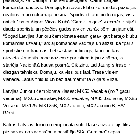
pastāstīja, ka “Jaunpilī būs vēl spēcīgāks “Camk Latgale”
komandas sastāvs. Domāju, ka savas klubu komandas pozīcijas
neatdosim arī nākamajā posmā. Sportisti brauc un trenējās, viss
notiek,” saka Aigars Virza. Klubā “Camk Latgale” vienmēr ir bijuši
daudz sportistu un pēdējos gados arvien vairāk bērni un jaunieši.
“Šogad Latvijas Junioru čempionātā esam gatavi gūt kārtējo klubu
komandas uzvaru,” atklāj komandas vadītājs un atīzst, ka “pāris
sportistiem ir traumas, bet sastāvs ir līdzīgs, tāpēc ir, kas
aizvieto. Jaunpils trase dažiem sportistiem ir jau zināma, jo
startēja Nacionālā kausa posmā. Cik zinu, tad Jaunpils trase ir
diezgan tehniska. Domāju, ka viss būs labi. Trase visiem
vienāda. Labus finišus un bez traumām!” tā Aigars Virza.
Latvijas Junioru čempionāta klases: MX50 Vecākie (no 7 gadu
vecuma), MX65 Jaunākie, MX65 Vecākie, MX85 Jaunākie, MX85
Vecākie, MX125, MX125B, MX2 Juniori, MX2 Juniori B, B/V
Bērni.
Katras Latvijas Junirou čempionāta solo klases uzvarētājs tiks
pie balvas no sacensību atbalstītāja SIA “Gumipro” riepas.