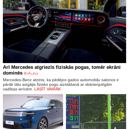
Arī Mercedes atgriezīs fiziskās pogas, tomēr ekrāni
dominēs
Mercedes-Benz atzinis, ka pēdējos gados automobiļu salonos ir
pārāk tālu aizgājis fizisko pogu aizstāšanā ar skārienjutīgām
vadības ierīcēm.
LASĪT VAIRĀK