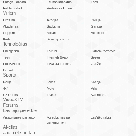
Smagā Tehnika
Lauksaimniecība
Testi
Reklāmraksti
Redaktora Izvēle
Vīriem
Drošība
Avārijas
Policija
Akadēmija
Satiksme
Garāžā
Ceļojumi
Militāri
Autoklubi
Karte
Reakcijas tests
Tehnoloģijas
Enerģētika
Tālruņi
Datori&Portatīvie
Testi
Internets&App
Spēles
Foto&Video
TV&Cita Tehnika
Gadžeti
Dažādi
Sports
Rallijs
Kross
Šoseja
4x4
Moto
Velo
Uz Ūdens
Trases
Kalendārs
Video&TV
Forums
Lasītāju pieredze
Atsauksmes par auto
Atsauksmes par
Lasītāju raksti
uzņēmumiem
Akcijas
Jautā ekspertam