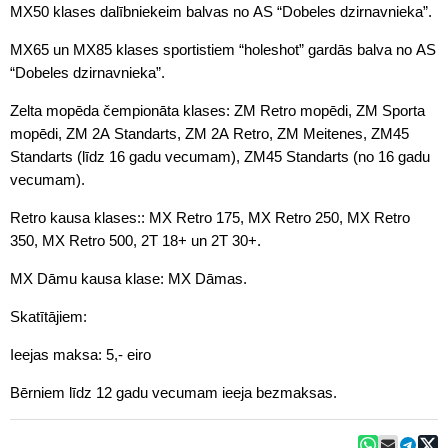
MX50 klases dalībniekeim balvas no AS “Dobeles dzirnavnieka”.
MX65 un MX85 klases sportistiem “holeshot” gardās balva no AS
“Dobeles dzirnavnieka”.
Zelta mopēda čempionāta klases: ZM Retro mopēdi, ZM Sporta
mopēdi, ZM 2A Standarts, ZM 2A Retro, ZM Meitenes, ZM45
Standarts (līdz 16 gadu vecumam), ZM45 Standarts (no 16 gadu
vecumam).
Retro kausa klases:: MX Retro 175, MX Retro 250, MX Retro
350, MX Retro 500, 2T 18+ un 2T 30+.
MX Dāmu kausa klase: MX Dāmas.
Skatītājiem:
Ieejas maksa: 5,- eiro
Bērniem līdz 12 gadu vecumam ieeja bezmaksas.