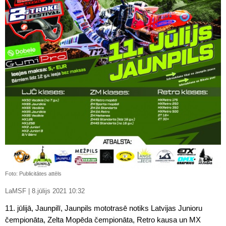
Foto: Publicitātes attēls
LaMSF | 8.jūlijs 2021 10:32
11. jūlijā, Jaunpilī, Jaunpils mototrasē notiks Latvijas Junioru
čempionāta, Zelta Mopēda čempionāta, Retro kausa un MX