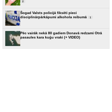
2
Šogad Valsts policijā fiksēti pieci
disciplinārpārkāpumi alkohola reibumā
1
Pēc vairāk nekā 80 gadiem Donavā redzami Otrā
pasaules kara kuģu vraki (+ VIDEO)