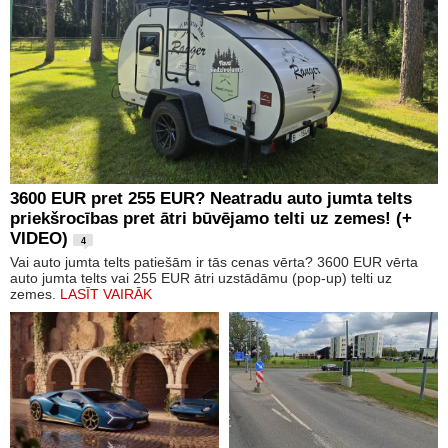
3600 EUR pret 255 EUR? Neatradu auto jumta telts
priekšrocības pret ātri būvējamo telti uz zemes! (+
VIDEO)
4
Vai auto jumta telts patiešām ir tās cenas vērta? 3600 EUR vērta
auto jumta telts vai 255 EUR ātri uzstādāmu (pop-up) telti uz
zemes.
LASĪT VAIRĀK