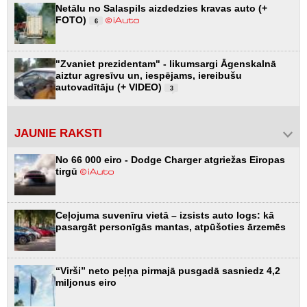
Netālu no Salaspils aizdedzies kravas auto (+
FOTO)
6
"Zvaniet prezidentam" - likumsargi Āgenskalnā
aiztur agresīvu un, iespējams, iereibušu
autovadītāju (+ VIDEO)
3
JAUNIE RAKSTI
No 66 000 eiro - Dodge Charger atgriežas Eiropas
tirgū
Ceļojuma suvenīru vietā – izsists auto logs: kā
pasargāt personīgās mantas, atpūšoties ārzemēs
“Virši” neto peļņa pirmajā pusgadā sasniedz 4,2
miljonus eiro