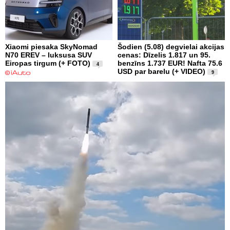
Xiaomi piesaka SkyNomad
Šodien (5.08) degvielai akcijas
N70 EREV – luksusa SUV
cenas: Dīzelis 1.817 un 95.
Eiropas tirgum (+ FOTO)
benzīns 1.737 EUR! Nafta 75.6
4
USD par barelu (+ VIDEO)
9