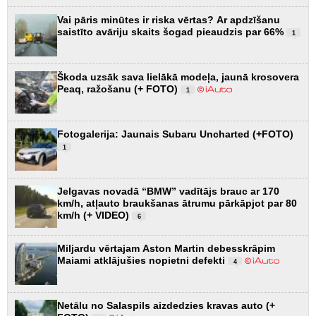
Vai pāris minūtes ir riska vērtas? Ar apdzīšanu
saistīto avāriju skaits šogad pieaudzis par 66%
1
Škoda uzsāk sava lielākā modeļa, jaunā krosovera
Peaq, ražošanu (+ FOTO)
1
Fotogalerija: Jaunais Subaru Uncharted (+FOTO)
1
Jelgavas novadā “BMW” vadītājs brauc ar 170
km/h, atļauto braukšanas ātrumu pārkāpjot par 80
km/h (+ VIDEO)
6
Miljardu vērtajam Aston Martin debesskrāpim
Maiami atklājušies nopietni defekti
4
Netālu no Salaspils aizdedzies kravas auto (+