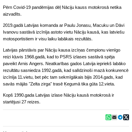
Pērn Covid-19 pandēmijas dēļ Nāciju kauss motokrosā netika
aizvadīts.
2019.gadā Latvijas komanda ar Paulu Jonasu, Macuku un Dāvi
Ivanovu sastāvā izcīnīja astoto vietu Nāciju kausā, kas latviešu
motosportistiem ir visu laiku labākais rezultāts.
Latvijas pārstāvis par Nāciju kausa izcīņas čempionu vienīgo
reizi kļuvis 1968.gadā, kad to PSRS izlases sastāvā spēja
paveikt Arnis Angers. Neatkarības gados Latvija iepriekš labāko
rezultātu sasniedza 1992.gadā, kad salīdzinoši mazā konkurencē
izcīnīja 11.vietu, bet pēc tam sekmīgākais bijis 2014.gads, kad
savās mājās "Zelta zirga" trasē Ķegumā tika gūta 12.vieta.
Kopš 1990.gada Latvijas izlase Nāciju kausā motokrosā ir
startējusi 27 reizes.