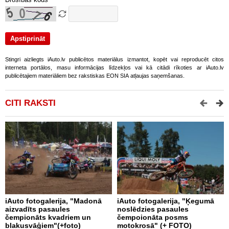
Stingri aizliegts iAuto.lv publicētos materiālus izmantot, kopēt vai reproducēt citos
interneta portālos, masu informācijas līdzekļos vai kā citādi rīkoties ar iAuto.lv
publicētajiem materiāliem bez rakstiskas EON SIA atļaujas saņemšanas.
CITI RAKSTI
iAuto fotogalerija, "Madonā
iAuto fotogalerija, "Ķegumā
i
aizvadīts pasaules
noslēdzies pasaules
b
čempionāts kvadriem un
čempoionāta posms
blakusvāģiem"(+foto)
motokrosā" (+ FOTO)