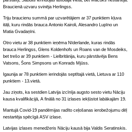
Braucienā uzvaru svinēja Herlingss.
Triju braucienu summā par uzvarētājiem ar 37 punktiem kļuva
itāļi, kuru rindās brauca Antonio Kairoli, Alesandro Lupīno un
Matia Gvadaņīni.
Otro vietu ar 38 punktiem ieņēma Nīderlande, kuras rindās
brauca Herlingss, Glens Koldenhofs un Roans van de Mosdeiks,
bet trešo ar 39 punktiem - Lielbritānija, kuru pārstāvēja Bens
Vatsons, Šons Simpsons un Konrads Mjūss.
Igaunija ar 78 punktiem ierindojās septītajā vietā, Lietuva ar 110
punktiem - 13.vietā.
Jau ziņots, ka sestdien Latvija izcīnīja augsto sesto vietu Nāciju
kausa kvalifikācijā, A finālā no 31 izlases iekļūstot labākajām 19.
Mantujā Covid-19 pandēmijas radīto ceļošanas ierobežojumu dēļ
nestartēja spēcīgā ASV izlase.
Latvijas izlases menedžeris Nāciju kausā bija Valdis Seratinskis.