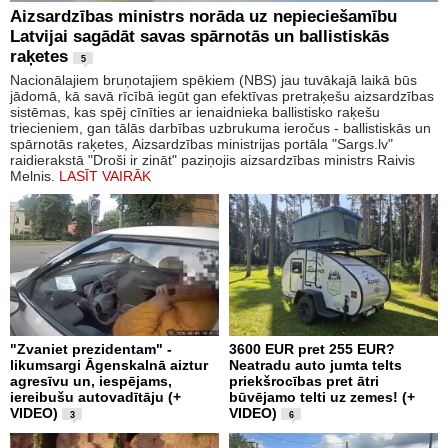
Aizsardzības ministrs norāda uz nepieciešamību
Latvijai sagādāt savas spārnotās un ballistiskās
raķetes
5
Nacionālajiem bruņotajiem spēkiem (NBS) jau tuvākajā laikā būs
jādomā, kā savā rīcībā iegūt gan efektīvas pretraķešu aizsardzības
sistēmas, kas spēj cīnīties ar ienaidnieka ballistisko raķešu
triecieniem, gan tālās darbības uzbrukuma ieročus - ballistiskās un
spārnotās raķetes, Aizsardzības ministrijas portāla "Sargs.lv"
raidierakstā "Droši ir zināt" paziņojis aizsardzības ministrs Raivis
Melnis.
LASĪT VAIRĀK
"Zvaniet prezidentam" -
3600 EUR pret 255 EUR?
likumsargi Āgenskalnā aiztur
Neatradu auto jumta telts
agresīvu un, iespējams,
priekšrocības pret ātri
iereibušu autovadītāju (+
būvējamo telti uz zemes! (+
VIDEO)
VIDEO)
3
6