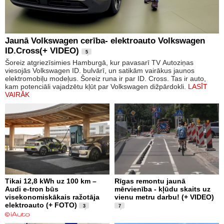
Jaunā Volkswagen cerība- elektroauto Volkswagen
ID.Cross(+ VIDEO)
5
Šoreiz atgriezīsimies Hamburgā, kur pavasarī TV Autoziņas
viesojās Volkswagen ID. bulvārī, un satikām vairākus jaunos
elektromobiļu modeļus. Šoreiz runa ir par ID. Cross. Tas ir auto,
kam potenciāli vajadzētu kļūt par Volkswagen dižpārdokli.
LASĪT
VAIRĀK
Tikai 12,8 kWh uz 100 km –
Rīgas remontu jaunā
Audi e-tron būs
mērvienība - kļūdu skaits uz
visekonomiskākais ražotāja
vienu metru darbu! (+ VIDEO)
elektroauto (+ FOTO)
3
7