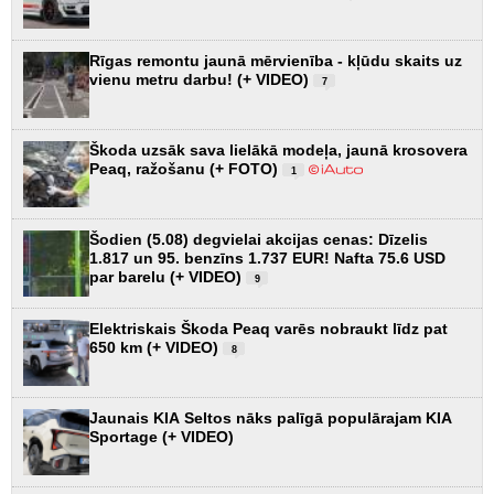
Rīgas remontu jaunā mērvienība - kļūdu skaits uz
vienu metru darbu! (+ VIDEO)
7
Škoda uzsāk sava lielākā modeļa, jaunā krosovera
Peaq, ražošanu (+ FOTO)
1
Šodien (5.08) degvielai akcijas cenas: Dīzelis
1.817 un 95. benzīns 1.737 EUR! Nafta 75.6 USD
par barelu (+ VIDEO)
9
Elektriskais Škoda Peaq varēs nobraukt līdz pat
650 km (+ VIDEO)
8
Jaunais KIA Seltos nāks palīgā populārajam KIA
Sportage (+ VIDEO)