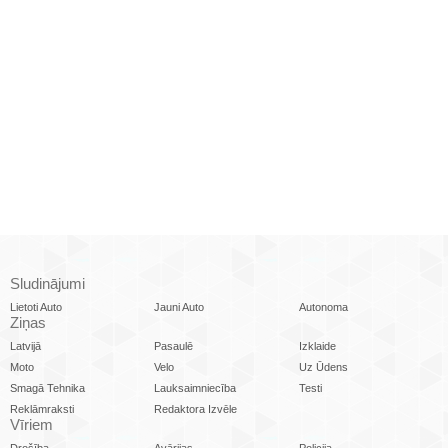
Sludinājumi
Lietoti Auto
Jauni Auto
Autonoma
Ziņas
Latvijā
Pasaulē
Izklaide
Moto
Velo
Uz Ūdens
Smagā Tehnika
Lauksaimniecība
Testi
Reklāmraksti
Redaktora Izvēle
Vīriem