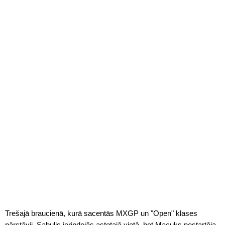
Trešajā braucienā, kurā sacentās MXGP un "Open" klases
pārstāvji, Sabulis ierindojās astotajā vietā, bet Macuks nestartēja.