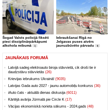
Šogad Valsts policijā fiksēti
Iebraukšanai Rīgā no
pieci disciplinārpārkāpumi
Jelgavas puses atvērs
alkohola reibumā
jaunuzbūvēto pārvadu
1
6
JAUNĀKAIS FORUMĀ
Latvijā sadeg elektroauto biroja stāvvietā, cik droši tie ir
daudzstāvu stāvvietās
(26)
Krievijas iebrukums Ukrainā!
(9035)
Latvijas Gada auto 2027 - jaunu automobiļu konkurss
(36)
iAuto čats - aktuālā dienas diskusija
(6011)
Kārtējā avārija Jūrmalā pie Circle K
(17)
Vācijas ekonomiskā norieta sākums - 2024.gads
(48)