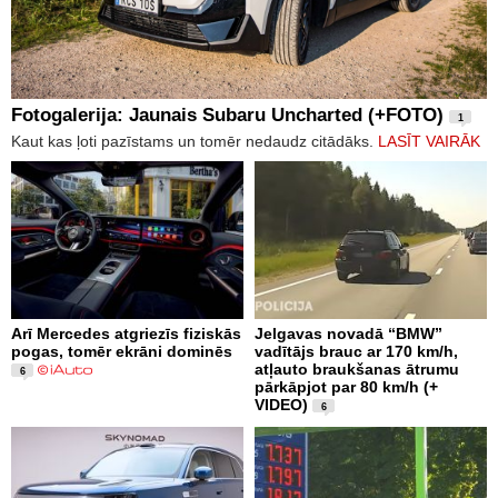
Fotogalerija: Jaunais Subaru Uncharted (+FOTO)
1
Kaut kas ļoti pazīstams un tomēr nedaudz citādāks.
LASĪT VAIRĀK
Arī Mercedes atgriezīs fiziskās
Jelgavas novadā “BMW”
pogas, tomēr ekrāni dominēs
vadītājs brauc ar 170 km/h,
atļauto braukšanas ātrumu
6
pārkāpjot par 80 km/h (+
VIDEO)
6