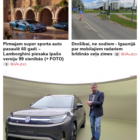
Pirmajam super sporta auto
Drošībai, ne sodiem - Igaunijā
pasaulē 60 gadi –
par mobilajiem radariem
Lamborghini piesaka īpašo
brīdinās ceļa zimes
12
versiju 99 vienībās (+ FOTO)
3