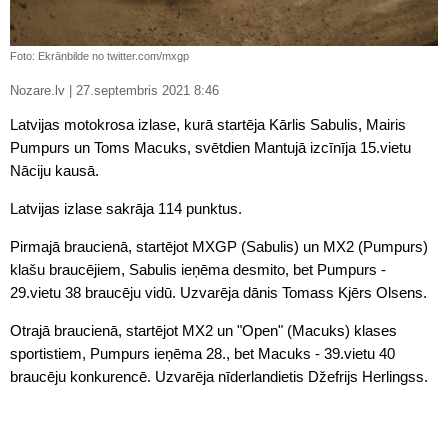
Foto: Ekrānbilde no twitter.com/mxgp
Nozare.lv | 27.septembris 2021 8:46
Latvijas motokrosa izlase, kurā startēja Kārlis Sabulis, Mairis
Pumpurs un Toms Macuks, svētdien Mantujā izcīnīja 15.vietu
Nāciju kausā.
Latvijas izlase sakrāja 114 punktus.
Pirmajā braucienā, startējot MXGP (Sabulis) un MX2 (Pumpurs)
klašu braucējiem, Sabulis ieņēma desmito, bet Pumpurs -
29.vietu 38 braucēju vidū. Uzvarēja dānis Tomass Kjērs Olsens.
Otrajā braucienā, startējot MX2 un "Open" (Macuks) klases
sportistiem, Pumpurs ieņēma 28., bet Macuks - 39.vietu 40
braucēju konkurencē. Uzvarēja nīderlandietis Džefrijs Herlingss.