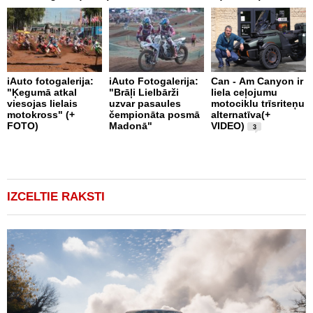
A
iAuto fotogalerija:
iAuto Fotogalerija:
Can - Am Canyon ir
D
"Ķegumā atkal
"Brāļi Lielbārži
liela ceļojumu
R
viesojas lielais
uzvar pasaules
motociklu trīsriteņu
motokross" (+
čempionāta posmā
alternatīva(+
FOTO)
Madonā"
VIDEO)
3
IZCELTIE RAKSTI