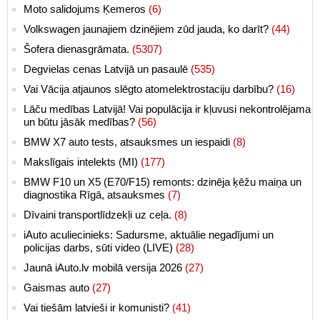
Moto salidojums Ķemeros
(6)
Volkswagen jaunajiem dzinējiem zūd jauda, ko darīt?
(44)
Šofera dienasgrāmata.
(5307)
Degvielas cenas Latvijā un pasaulē
(535)
Vai Vācija atjaunos slēgto atomelektrostaciju darbību?
(16)
Lāču medības Latvijā! Vai populācija ir kļuvusi nekontrolējama
un būtu jāsāk medības?
(56)
BMW X7 auto tests, atsauksmes un iespaidi
(8)
Makslīgais intelekts (MI)
(177)
BMW F10 un X5 (E70/F15) remonts: dzinēja ķēžu maiņa un
diagnostika Rīgā, atsauksmes
(7)
Dīvaini transportlīdzekļi uz ceļa.
(8)
iAuto aculiecinieks: Sadursme, aktuālie negadījumi un
policijas darbs, sūti video (LIVE)
(28)
Jaunā iAuto.lv mobilā versija 2026
(27)
Gaismas auto
(27)
Vai tiešām latvieši ir komunisti?
(41)