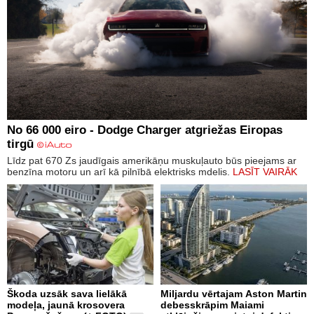
No 66 000 eiro - Dodge Charger atgriežas Eiropas
tirgū
Līdz pat 670 Zs jaudīgais amerikāņu muskuļauto būs pieejams ar
benzīna motoru un arī kā pilnībā elektrisks mdelis.
LASĪT VAIRĀK
Škoda uzsāk sava lielākā
Miljardu vērtajam Aston Martin
modeļa, jaunā krosovera
debesskrāpim Maiami