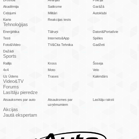
Drošība
Avārijas
Policija
Akadēmija
Satiksme
Garāžā
Ceļojumi
Militāri
Autoklubi
Karte
Reakcijas tests
Tehnoloģijas
Enerģētika
Tālruņi
Datori&Portatīvie
Testi
Internets&App
Spēles
Foto&Video
TV&Cita Tehnika
Gadžeti
Dažādi
Sports
Rallijs
Kross
Šoseja
4x4
Moto
Velo
Uz Ūdens
Trases
Kalendārs
Video&TV
Forums
Lasītāju pieredze
Atsauksmes par auto
Atsauksmes par
Lasītāju raksti
uzņēmumiem
Akcijas
Jautā ekspertam