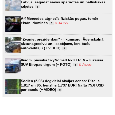
Latvijai sagādāt savas spārnotās un ballistiskās
raķetes
5
Arī Mercedes atgriezīs fiziskās pogas, tomēr
ekrāni dominēs
6
"Zvaniet prezidentam" - likumsargi Āgenskalnā
aiztur agresīvu un, iespējams, iereibušu
autovadītāju (+ VIDEO)
3
Xiaomi piesaka SkyNomad N70 EREV – luksusa
SUV Eiropas tirgum (+ FOTO)
4
Šodien (5.08) degvielai akcijas cenas: Dīzelis
1.817 un 95. benzīns 1.737 EUR! Nafta 75.6 USD
par barelu (+ VIDEO)
9