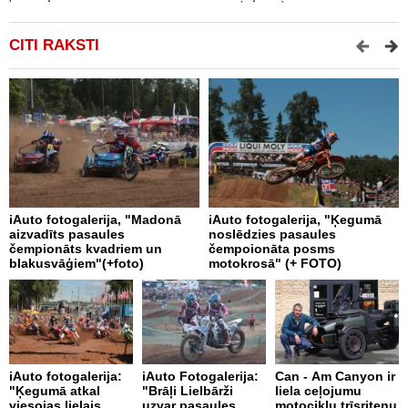
CITI RAKSTI
iAuto fotogalerija, "Madonā
iAuto fotogalerija, "Ķegumā
i
aizvadīts pasaules
noslēdzies pasaules
b
čempionāts kvadriem un
čempoionāta posms
blakusvāģiem"(+foto)
motokrosā" (+ FOTO)
A
iAuto fotogalerija:
iAuto Fotogalerija:
Can - Am Canyon ir
D
"Ķegumā atkal
"Brāļi Lielbārži
liela ceļojumu
R
viesojas lielais
uzvar pasaules
motociklu trīsriteņu