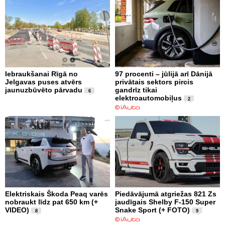
Iebraukšanai Rīgā no
97 procenti – jūlijā arī Dānijā
Jelgavas puses atvērs
privātais sektors pircis
jaunuzbūvēto pārvadu
gandrīz tikai
6
elektroautomobiļus
2
Elektriskais Škoda Peaq varēs
Piedāvājumā atgriežas 821 Zs
nobraukt līdz pat 650 km (+
jaudīgais Shelby F-150 Super
VIDEO)
Snake Sport (+ FOTO)
8
9