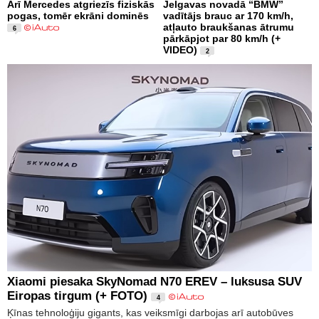
Arī Mercedes atgriezīs fiziskās
Jelgavas novadā “BMW”
pogas, tomēr ekrāni dominēs
vadītājs brauc ar 170 km/h,
atļauto braukšanas ātrumu
6
pārkāpjot par 80 km/h (+
VIDEO)
2
Xiaomi piesaka SkyNomad N70 EREV – luksusa SUV
Eiropas tirgum (+ FOTO)
4
Ķīnas tehnoloģiju gigants, kas veiksmīgi darbojas arī autobūves