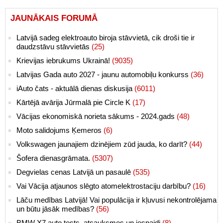
JAUNĀKAIS FORUMĀ
Latvijā sadeg elektroauto biroja stāvvietā, cik droši tie ir
daudzstāvu stāvvietās
(25)
Krievijas iebrukums Ukrainā!
(9035)
Latvijas Gada auto 2027 - jaunu automobiļu konkurss
(36)
iAuto čats - aktuālā dienas diskusija
(6011)
Kārtējā avārija Jūrmalā pie Circle K
(17)
Vācijas ekonomiskā norieta sākums - 2024.gads
(48)
Moto salidojums Ķemeros
(6)
Volkswagen jaunajiem dzinējiem zūd jauda, ko darīt?
(44)
Šofera dienasgrāmata.
(5307)
Degvielas cenas Latvijā un pasaulē
(535)
Vai Vācija atjaunos slēgto atomelektrostaciju darbību?
(16)
Lāču medības Latvijā! Vai populācija ir kļuvusi nekontrolējama
un būtu jāsāk medības?
(56)
BMW X7 auto tests, atsauksmes un iespaidi
(8)