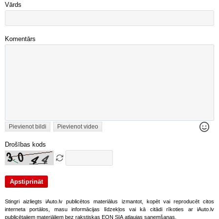
Vārds
Komentārs
Pievienot bildi
Pievienot video
Drošības kods
Stingri aizliegts iAuto.lv publicētos materiālus izmantot, kopēt vai reproducēt citos
interneta portālos, masu informācijas līdzekļos vai kā citādi rīkoties ar iAuto.lv
publicētajiem materiāliem bez rakstiskas EON SIA atļaujas saņemšanas.