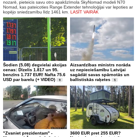
nozarē, pieteicis savu otro apakšzīmola SkyNomad modeli N70
Nomad, kas pateicoties Range Extender tehnoloģijai var lepoties ar
kopējo sniedzamību līdz 1461 km.
LASĪT VAIRĀK
Šodien (5.08) degvielai akcijas
Aizsardzības ministrs norāda
cenas: Dīzelis 1.817 un 95.
uz nepieciešamību Latvijai
benzīns 1.737 EUR! Nafta 75.6
sagādāt savas spārnotās un
USD par barelu (+ VIDEO)
ballistiskās raķetes
9
5
"Zvaniet prezidentam" -
3600 EUR pret 255 EUR?