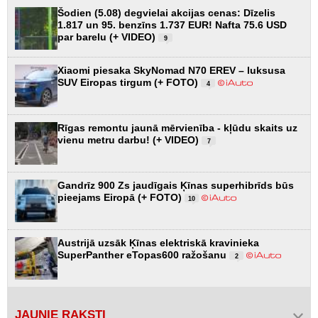
Šodien (5.08) degvielai akcijas cenas: Dīzelis
1.817 un 95. benzīns 1.737 EUR! Nafta 75.6 USD
par barelu (+ VIDEO)
9
Xiaomi piesaka SkyNomad N70 EREV – luksusa
SUV Eiropas tirgum (+ FOTO)
4
Rīgas remontu jaunā mērvienība - kļūdu skaits uz
vienu metru darbu! (+ VIDEO)
7
Gandrīz 900 Zs jaudīgais Ķīnas superhibrīds būs
pieejams Eiropā (+ FOTO)
10
Austrijā uzsāk Ķīnas elektriskā kravinieka
SuperPanther eTopas600 ražošanu
2
JAUNIE RAKSTI