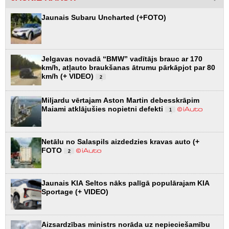
Jaunais Subaru Uncharted (+FOTO)
Jelgavas novadā “BMW” vadītājs brauc ar 170
km/h, atļauto braukšanas ātrumu pārkāpjot par 80
km/h (+ VIDEO)
2
Miljardu vērtajam Aston Martin debesskrāpim
Maiami atklājušies nopietni defekti
1
Netālu no Salaspils aizdedzies kravas auto (+
FOTO
2
Jaunais KIA Seltos nāks palīgā populārajam KIA
Sportage (+ VIDEO)
Aizsardzības ministrs norāda uz nepieciešamību