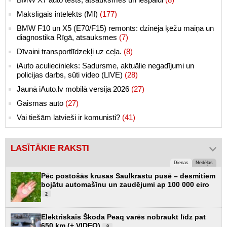
Makslīgais intelekts (MI)
(177)
BMW F10 un X5 (E70/F15) remonts: dzinēja ķēžu maiņa un
diagnostika Rīgā, atsauksmes
(7)
Dīvaini transportlīdzekļi uz ceļa.
(8)
iAuto aculiecinieks: Sadursme, aktuālie negadījumi un
policijas darbs, sūti video (LIVE)
(28)
Jaunā iAuto.lv mobilā versija 2026
(27)
Gaismas auto
(27)
Vai tiešām latvieši ir komunisti?
(41)
LASĪTĀKIE RAKSTI
Dienas
Nedēļas
Pēc postošās krusas Saulkrastu pusē – desmitiem
bojātu automašīnu un zaudējumi ap 100 000 eiro
2
Elektriskais Škoda Peaq varēs nobraukt līdz pat
650 km (+ VIDEO)
8