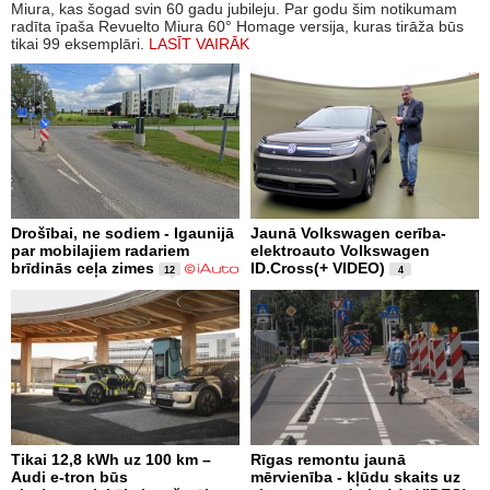
Miura, kas šogad svin 60 gadu jubileju. Par godu šim notikumam
radīta īpaša Revuelto Miura 60° Homage versija, kuras tirāža būs
tikai 99 eksemplāri.
LASĪT VAIRĀK
Drošībai, ne sodiem - Igaunijā
Jaunā Volkswagen cerība-
par mobilajiem radariem
elektroauto Volkswagen
brīdinās ceļa zimes
ID.Cross(+ VIDEO)
12
4
Tikai 12,8 kWh uz 100 km –
Rīgas remontu jaunā
Audi e-tron būs
mērvienība - kļūdu skaits uz