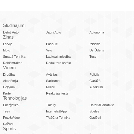
Sludinājumi
Lietoti Auto
Jauni Auto
Autonoma
Ziņas
Latvijā
Pasaulē
Izklaide
Moto
Velo
Uz Ūdens
Smagā Tehnika
Lauksaimniecība
Testi
Reklāmraksti
Redaktora Izvēle
Vīriem
Drošība
Avārijas
Policija
Akadēmija
Satiksme
Garāžā
Ceļojumi
Militāri
Autoklubi
Karte
Reakcijas tests
Tehnoloģijas
Enerģētika
Tālruņi
Datori&Portatīvie
Testi
Internets&App
Spēles
Foto&Video
TV&Cita Tehnika
Gadžeti
Dažādi
Sports