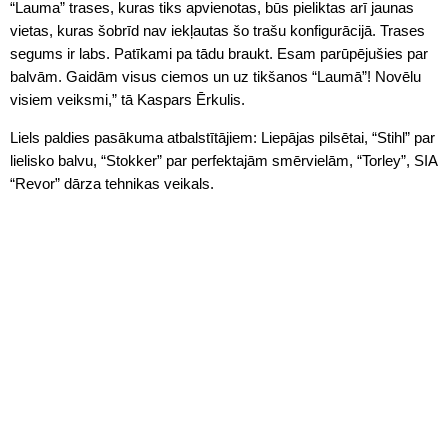
“Lauma” trases, kuras tiks apvienotas, būs pieliktas arī jaunas
vietas, kuras šobrīd nav iekļautas šo trašu konfigurācijā. Trases
segums ir labs. Patīkami pa tādu braukt. Esam parūpējušies par
balvām. Gaidām visus ciemos un uz tikšanos “Laumā”! Novēlu
visiem veiksmi,” tā Kaspars Ērkulis.
Liels paldies pasākuma atbalstītājiem: Liepājas pilsētai, “Stihl” par
lielisko balvu, “Stokker” par perfektajām smērvielām, “Torley”, SIA
“Revor” dārza tehnikas veikals.