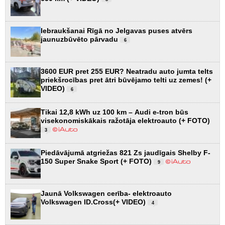
Iebraukšanai Rīgā no Jelgavas puses atvērs
jaunuzbūvēto pārvadu
6
3600 EUR pret 255 EUR? Neatradu auto jumta telts
priekšrocības pret ātri būvējamo telti uz zemes! (+
VIDEO)
6
Tikai 12,8 kWh uz 100 km – Audi e-tron būs
visekonomiskākais ražotāja elektroauto (+ FOTO)
3
Piedāvājumā atgriežas 821 Zs jaudīgais Shelby F-
150 Super Snake Sport (+ FOTO)
9
Jaunā Volkswagen cerība- elektroauto
Volkswagen ID.Cross(+ VIDEO)
4