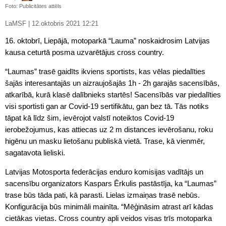
Foto: Publicitātes attēls
LaMSF | 12.oktobris 2021 12:21
16. oktobrī, Liepājā, motoparkā “Lauma” noskaidrosim Latvijas
kausa ceturtā posma uzvarētājus cross country.
“Laumas” trasē gaidīts ikviens sportists, kas vēlas piedalīties
šajās interesantajās un aizraujošajās 1h - 2h garajās sacensībās,
atkarībā, kurā klasē dalībnieks startēs! Sacensībās var piedalīties
visi sportisti gan ar Covid-19 sertifikātu, gan bez tā. Tās notiks
tāpat kā līdz šim, ievērojot valstī noteiktos Covid-19
ierobežojumus, kas attiecas uz 2 m distances ievērošanu, roku
higēnu un masku lietošanu publiskā vietā. Trase, kā vienmēr,
sagatavota lieliski.
Latvijas Motosporta federācijas enduro komisijas vadītājs un
sacensību organizators Kaspars Ērkulis pastāstīja, ka “Laumas”
trase būs tāda pati, kā parasti. Lielas izmaiņas trasē nebūs.
Konfigurācija būs minimāli mainīta. “Mēģināsim atrast arī kādas
cietākas vietas. Cross country apli veidos visas trīs motoparka