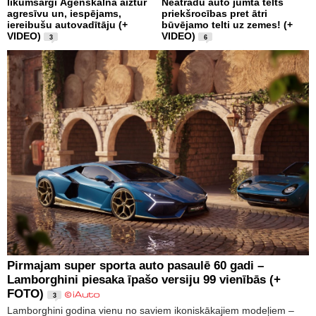
likumsargi Āgenskalnā aiztur
Neatradu auto jumta telts
agresīvu un, iespējams,
priekšrocības pret ātri
iereibušu autovadītāju (+
būvējamo telti uz zemes! (+
VIDEO)
VIDEO)
3
6
Pirmajam super sporta auto pasaulē 60 gadi –
Lamborghini piesaka īpašo versiju 99 vienībās (+
FOTO)
3
Lamborghini godina vienu no saviem ikoniskākajiem modeļiem –