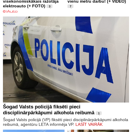
visekonomiskākais ražotāja
vienu metru darbu! (+ VIDEO)
elektroauto (+ FOTO)
3
7
Šogad Valsts policijā fiksēti pieci
disciplinārpārkāpumi alkohola reibumā
1
Šogad Valsts policijā (VP) fiksēti pieci disciplinārpārkāpumi alkohola
reibumā, aģentūru LETA informēja VP.
LASĪT VAIRĀK