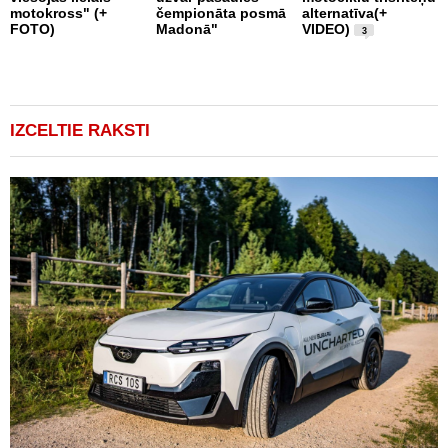
motokross" (+
čempionāta posmā
alternatīva(+
FOTO)
Madonā"
VIDEO)
3
IZCELTIE RAKSTI