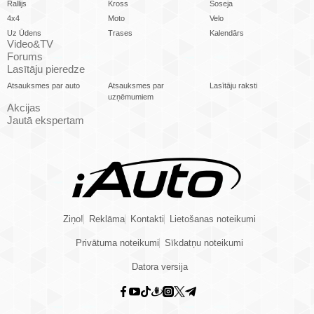
Rallijs
Kross
Šoseja
4x4
Moto
Velo
Uz Ūdens
Trases
Kalendārs
Video&TV
Forums
Lasītāju pieredze
Atsauksmes par auto
Atsauksmes par
Lasītāju raksti
uzņēmumiem
Akcijas
Jautā ekspertam
Ziņo!
Reklāma
Kontakti
Lietošanas noteikumi
Privātuma noteikumi
Sīkdatņu noteikumi
Datora versija