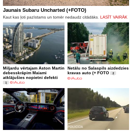
Jaunais Subaru Uncharted (+FOTO)
Kaut kas ļoti pazīstams un tomēr nedaudz citādāks.
LASĪT VAIRĀK
Miljardu vērtajam Aston Martin
Netālu no Salaspils aizdedzies
debesskrāpim Maiami
kravas auto (+ FOTO
2
atklājušies nopietni defekti
1