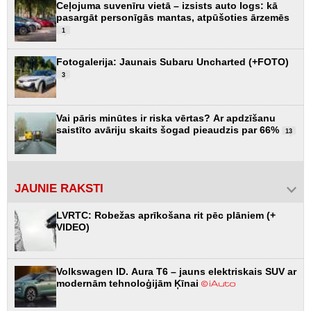
Ceļojuma suvenīru vietā – izsists auto logs: kā
pasargāt personīgās mantas, atpūšoties ārzemēs
1
Fotogalerija: Jaunais Subaru Uncharted (+FOTO)
3
Vai pāris minūtes ir riska vērtas? Ar apdzīšanu
saistīto avāriju skaits šogad pieaudzis par 66%
13
JAUNIE RAKSTI
LVRTC: Robežas aprīkošana rit pēc plāniem (+
VIDEO)
Volkswagen ID. Aura T6 – jauns elektriskais SUV ar
modernām tehnoloģijām Ķīnai