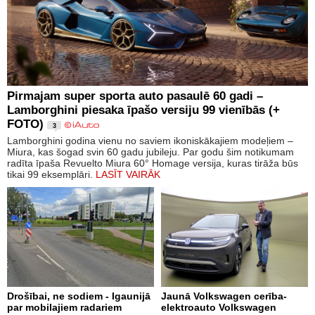
Pirmajam super sporta auto pasaulē 60 gadi –
Lamborghini piesaka īpašo versiju 99 vienībās (+
FOTO)
3
Lamborghini godina vienu no saviem ikoniskākajiem modeļiem –
Miura, kas šogad svin 60 gadu jubileju. Par godu šim notikumam
radīta īpaša Revuelto Miura 60° Homage versija, kuras tirāža būs
tikai 99 eksemplāri.
LASĪT VAIRĀK
Drošībai, ne sodiem - Igaunijā
Jaunā Volkswagen cerība-
par mobilajiem radariem
elektroauto Volkswagen