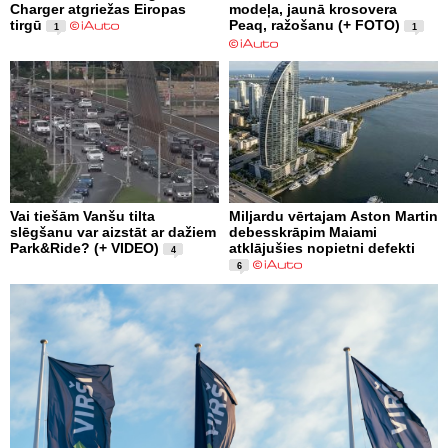
Charger atgriežas Eiropas
modeļa, jaunā krosovera
tirgū
Peaq, ražošanu (+ FOTO)
1
1
Vai tiešām Vanšu tilta
Miljardu vērtajam Aston Martin
slēgšanu var aizstāt ar dažiem
debesskrāpim Maiami
Park&Ride? (+ VIDEO)
atklājušies nopietni defekti
4
6