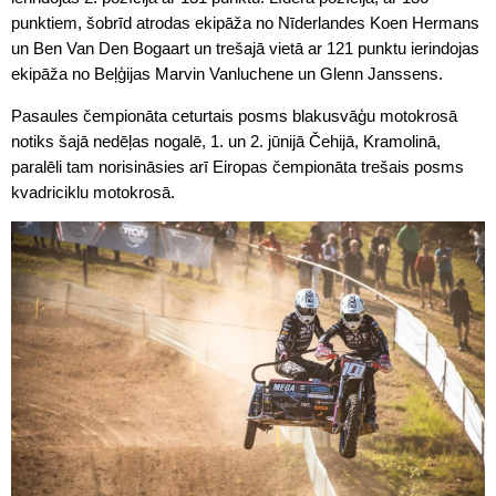
punktiem, šobrīd atrodas ekipāža no Nīderlandes Koen Hermans
un Ben Van Den Bogaart un trešajā vietā ar 121 punktu ierindojas
ekipāža no Beļģijas Marvin Vanluchene un Glenn Janssens.
Pasaules čempionāta ceturtais posms blakusvāģu motokrosā
notiks šajā nedēļas nogalē, 1. un 2. jūnijā Čehijā, Kramolinā,
paralēli tam norisināsies arī Eiropas čempionāta trešais posms
kvadriciklu motokrosā.