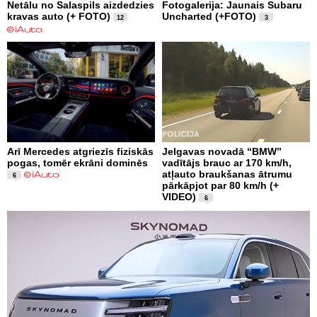
Netālu no Salaspils aizdedzies
Fotogalerija: Jaunais Subaru
kravas auto (+ FOTO)
Uncharted (+FOTO)
12
3
Arī Mercedes atgriezīs fiziskās
Jelgavas novadā “BMW”
pogas, tomēr ekrāni dominēs
vadītājs brauc ar 170 km/h,
atļauto braukšanas ātrumu
6
pārkāpjot par 80 km/h (+
VIDEO)
6