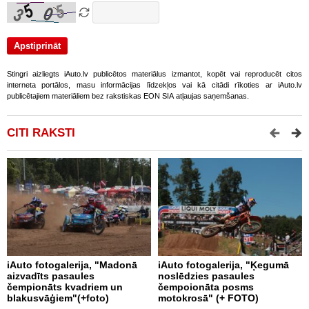
Stingri aizliegts iAuto.lv publicētos materiālus izmantot, kopēt vai reproducēt citos
interneta portālos, masu informācijas līdzekļos vai kā citādi rīkoties ar iAuto.lv
publicētajiem materiāliem bez rakstiskas EON SIA atļaujas saņemšanas.
CITI RAKSTI
iAuto fotogalerija, "Madonā
iAuto fotogalerija, "Ķegumā
i
aizvadīts pasaules
noslēdzies pasaules
b
čempionāts kvadriem un
čempoionāta posms
blakusvāģiem"(+foto)
motokrosā" (+ FOTO)