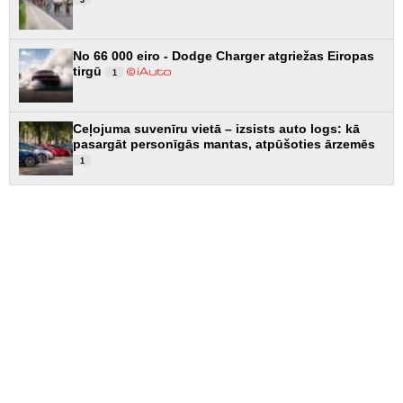
3
No 66 000 eiro - Dodge Charger atgriežas Eiropas
tirgū
1
Ceļojuma suvenīru vietā – izsists auto logs: kā
pasargāt personīgās mantas, atpūšoties ārzemēs
1