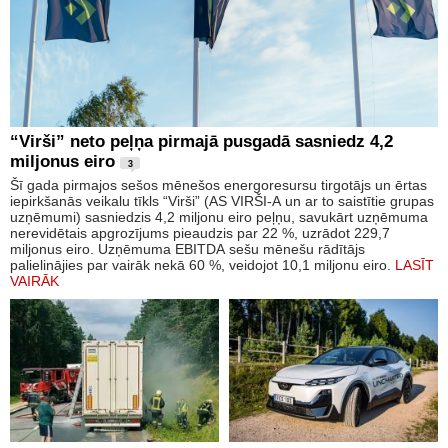
“Virši” neto peļņa pirmajā pusgadā sasniedz 4,2
miljonus eiro
3
Šī gada pirmajos sešos mēnešos energoresursu tirgotājs un ērtas
iepirkšanās veikalu tīkls “Virši” (AS VIRŠI-A un ar to saistītie grupas
uzņēmumi) sasniedzis 4,2 miljonu eiro peļņu, savukārt uzņēmuma
nerevidētais apgrozījums pieaudzis par 22 %, uzrādot 229,7
miljonus eiro. Uzņēmuma EBITDA sešu mēnešu rādītājs
palielinājies par vairāk nekā 60 %, veidojot 10,1 miljonu eiro.
LASĪT
VAIRĀK