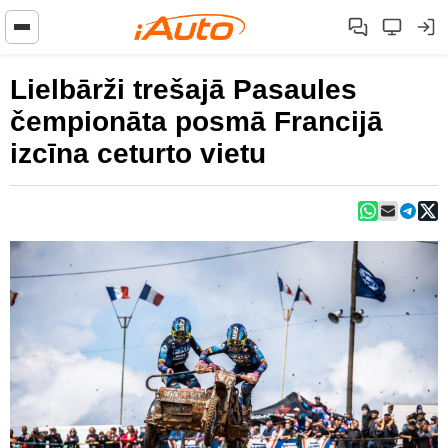
Lielbārži trešajā Pasaules
čempionāta posmā Francijā
izcīna ceturto vietu