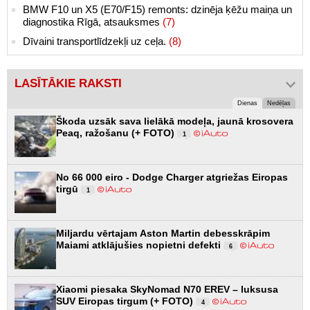
BMW F10 un X5 (E70/F15) remonts: dzinēja ķēžu maiņa un
diagnostika Rīgā, atsauksmes
(7)
Dīvaini transportlīdzekļi uz ceļa.
(8)
LASĪTĀKIE RAKSTI
Dienas
Nedēļas
Škoda uzsāk sava lielākā modeļa, jaunā krosovera
Peaq, ražošanu (+ FOTO)
1
No 66 000 eiro - Dodge Charger atgriežas Eiropas
tirgū
1
Miljardu vērtajam Aston Martin debesskrāpim
Maiami atklājušies nopietni defekti
6
Xiaomi piesaka SkyNomad N70 EREV – luksusa
SUV Eiropas tirgum (+ FOTO)
4