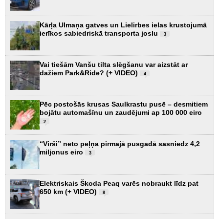
Kārļa Ulmaņa gatves un Lielirbes ielas krustojumā
ierīkos sabiedriskā transporta joslu
3
Vai tiešām Vanšu tilta slēgšanu var aizstāt ar
dažiem Park&Ride? (+ VIDEO)
4
Pēc postošās krusas Saulkrastu pusē – desmitiem
bojātu automašīnu un zaudējumi ap 100 000 eiro
2
“Virši” neto peļņa pirmajā pusgadā sasniedz 4,2
miljonus eiro
3
Elektriskais Škoda Peaq varēs nobraukt līdz pat
650 km (+ VIDEO)
8