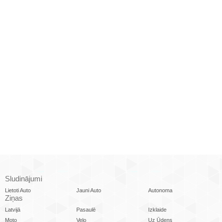
Sludinājumi
Lietoti Auto
Jauni Auto
Autonoma
Ziņas
Latvijā
Pasaulē
Izklaide
Moto
Velo
Uz Ūdens