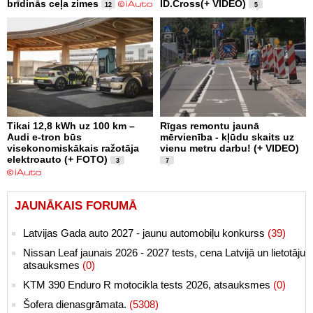
brīdinās ceļa zimes
ID.Cross(+ VIDEO)
12
5
Tikai 12,8 kWh uz 100 km –
Rīgas remontu jaunā
Audi e-tron būs
mērvienība - kļūdu skaits uz
visekonomiskākais ražotāja
vienu metru darbu! (+ VIDEO)
elektroauto (+ FOTO)
3
7
JAUNĀKAIS FORUMĀ
Latvijas Gada auto 2027 - jaunu automobiļu konkurss
(39)
Nissan Leaf jaunais 2026 - 2027 tests, cena Latvijā un lietotāju
atsauksmes
(0)
KTM 390 Enduro R motocikla tests 2026, atsauksmes
(0)
Šofera dienasgrāmata.
(5308)