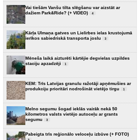
Vai tiešām Vanšu tilta slēgšanu var aizstāt ar
dažiem Park&Ride? (+ VIDEO)
4
Kārļa Ulmaņa gatves un Lielirbes ielas krustojumā
ierīkos sabiedriskā transporta joslu
3
Mēneša laikā aizturēti kārtējie degvielas uzpildes
staciju apzadzēji
1
KEM: Trīs Latvijas granulu ražotāji apņēmušies ar
produkciju prioritāri nodrošināt vietējo tirgu
1
Melno segumu šogad ieklās vairāk nekā 50
kilometros valsts vietējo autoceļu ar grants
segumu
3
Pabeigta trīs reģionālo veloceļu izbūve (+ FOTO)