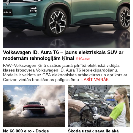
Volkswagen ID. Aura T6 – jauns elektriskais SUV ar
modernām tehnoloģijām Ķīnai
FAW–Volkswagen Ķīnā uzsācis jaunā pilnībā elektriskā vidējās
klases krosovera Volkswagen ID. Aura T6 iepriekšpārdošanu.
Modelis ir veidots uz CEA elektroniskās arhitektūras un aprīkots ar
Carizon viedās braukšanas palīgsistēmu.
LASĪT VAIRĀK
No 66 000 eiro - Dodge
Škoda uzsāk sava lielākā