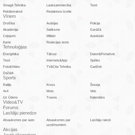
Smagā Tehnika
Lauksaimniecība
Testi
Reklāmraksti
Redaktora Izvēle
Vīriem
Drošība
Avārijas
Policija
Akadēmija
Satiksme
Garāžā
Ceļojumi
Militāri
Autoklubi
Karte
Reakcijas tests
Tehnoloģijas
Enerģētika
Tālruņi
Datori&Portatīvie
Testi
Internets&App
Spēles
Foto&Video
TV&Cita Tehnika
Gadžeti
Dažādi
Sports
Rallijs
Kross
Šoseja
4x4
Moto
Velo
Uz Ūdens
Trases
Kalendārs
Video&TV
Forums
Lasītāju pieredze
Atsauksmes par auto
Atsauksmes par
Lasītāju raksti
uzņēmumiem
Akcijas
Jautā ekspertam