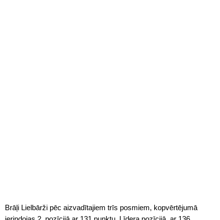
Brāļi Lielbārži pēc aizvadītajiem trīs posmiem, kopvērtējumā
ierindojas 2. pozīcijā ar 131 punktu. Līdera pozīcijā, ar 136