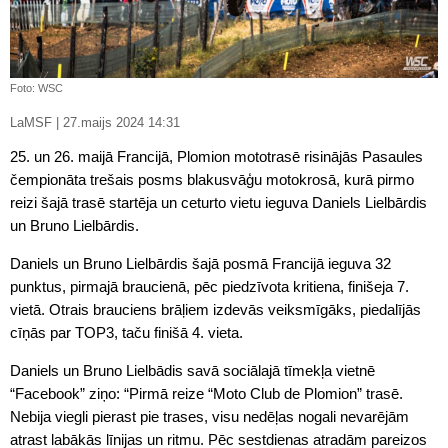
Foto: WSC
LaMSF | 27.maijs 2024 14:31
25. un 26. maijā Francijā, Plomion mototrasē risinājās Pasaules
čempionāta trešais posms blakusvāģu motokrosā, kurā pirmo
reizi šajā trasē startēja un ceturto vietu ieguva Daniels Lielbārdis
un Bruno Lielbārdis.
Daniels un Bruno Lielbārdis šajā posmā Francijā ieguva 32
punktus, pirmajā braucienā, pēc piedzīvota kritiena, finišeja 7.
vietā. Otrais brauciens brāļiem izdevās veiksmīgāks, piedalījās
cīņās par TOP3, taču finišā 4. vieta.
Daniels un Bruno Lielbādis savā sociālajā tīmekļa vietnē
“Facebook” ziņo: “Pirmā reize “Moto Club de Plomion” trasē.
Nebija viegli pierast pie trases, visu nedēļas nogali nevarējām
atrast labākās līnijas un ritmu. Pēc sestdienas atradām pareizos