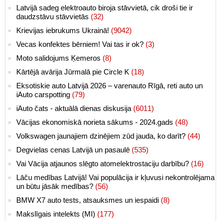
Latvijā sadeg elektroauto biroja stāvvietā, cik droši tie ir
daudzstāvu stāvvietās
(32)
Krievijas iebrukums Ukrainā!
(9042)
Vecas konfektes bērniem! Vai tas ir ok?
(3)
Moto salidojums Ķemeros
(8)
Kārtējā avārija Jūrmalā pie Circle K
(18)
Eksotiskie auto Latvijā 2026 – varenauto Rīgā, reti auto un
iAuto carspotting
(79)
iAuto čats - aktuālā dienas diskusija
(6011)
Vācijas ekonomiskā norieta sākums - 2024.gads
(48)
Volkswagen jaunajiem dzinējiem zūd jauda, ko darīt?
(44)
Degvielas cenas Latvijā un pasaulē
(535)
Vai Vācija atjaunos slēgto atomelektrostaciju darbību?
(16)
Lāču medības Latvijā! Vai populācija ir kļuvusi nekontrolējama
un būtu jāsāk medības?
(56)
BMW X7 auto tests, atsauksmes un iespaidi
(8)
Makslīgais intelekts (MI)
(177)