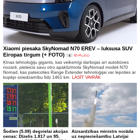
Xiaomi piesaka SkyNomad N70 EREV – luksusa SUV
Eiropas tirgum (+ FOTO)
4
Ķīnas tehnoloģiju gigants, kas veiksmīgi darbojas arī autobūves
nozarē, pieteicis savu otro apakšzīmola SkyNomad modeli N70
Nomad, kas pateicoties Range Extender tehnoloģijai var lepoties ar
kopējo sniedzamību līdz 1461 km.
LASĪT VAIRĀK
Šodien (5.08) degvielai akcijas
Aizsardzības ministrs norāda
cenas: Dīzelis 1.817 un 95.
uz nepieciešamību Latvijai