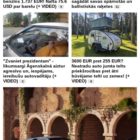
benzīns 1.737 EUR! Nafta 75.6
sagādāt savas spārnotās un
USD par barelu (+ VIDEO)
ballistiskās raķetes
9
11
"Zvaniet prezidentam" -
3600 EUR pret 255 EUR?
likumsargi Āgenskalnā aiztur
Neatradu auto jumta telts
agresīvu un, iespējams,
priekšrocības pret ātri
iereibušu autovadītāju (+
būvējamo telti uz zemes! (+
VIDEO)
VIDEO)
3
8