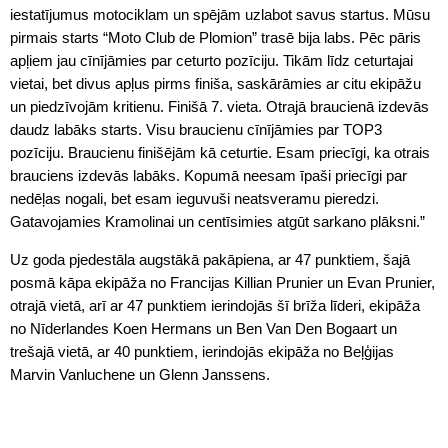
iestatījumus motociklam un spējām uzlabot savus startus. Mūsu
pirmais starts “Moto Club de Plomion” trasē bija labs. Pēc pāris
apļiem jau cīnījāmies par ceturto pozīciju. Tikām līdz ceturtajai
vietai, bet divus apļus pirms finiša, saskārāmies ar citu ekipāžu
un piedzīvojām kritienu. Finišā 7. vieta. Otrajā braucienā izdevās
daudz labāks starts. Visu braucienu cīnījāmies par TOP3
pozīciju. Braucienu finišējām kā ceturtie. Esam priecīgi, ka otrais
brauciens izdevās labāks. Kopumā neesam īpaši priecīgi par
nedēļas nogali, bet esam ieguvuši neatsveramu pieredzi.
Gatavojamies Kramolinai un centīsimies atgūt sarkano plāksni.”
Uz goda pjedestāla augstākā pakāpiena, ar 47 punktiem, šajā
posmā kāpa ekipāža no Francijas Killian Prunier un Evan Prunier,
otrajā vietā, arī ar 47 punktiem ierindojās šī brīža līderi, ekipāža
no Nīderlandes Koen Hermans un Ben Van Den Bogaart un
trešajā vietā, ar 40 punktiem, ierindojās ekipāža no Beļģijas
Marvin Vanluchene un Glenn Janssens.