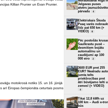
Iebraukšanai Rīgā n
Jelgavas puses
ncijas Killian Prunier un Evan Prunier.
atvērs jaunuzbūvēto
pārvadu
4
Elektriskais Škoda
Peaq varēs nobrauk
līdz pat 650 km (+
VIDEO)
8
Pēc postošās krusa
Saulkrastu pusē –
desmitiem bojātu
automašīnu un
zaudējumi ap 100
000 eiro
2
3600 EUR pret 255
EUR? Neatradu auto
jumta telts
priekšrocības pret
ātri būvējamo telti 
svāģu motokrosā notiks 15. un 16. jūnijā
zemes! (+ VIDEO)
ies arī Eiropas čempionāta ceturtais posms
4
Tikai 12,8 kWh uz
100 km – Audi e-tro
būs