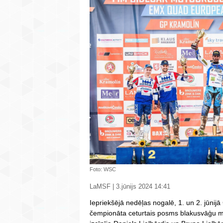
Foto: WSC
LaMSF | 3.jūnijs 2024 14:41
Iepriekšējā nedēļas nogalē, 1. un 2. jūnij
čempionāta ceturtais posms blakusvāģu mot