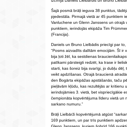
izcīnīja Daniels Lielbārdis un Bruno Lielbār
Šajā posmā brāļi ieguva 38 punktus, tādēj
pjedestāla. Pirmajā vietā ar 45 punktiem i
Vanluchene un Glenn Janssens un otrajā vi
punktiem, ierindojās ekipāža Tim Prümmer
(Francija).
Daniels un Bruno Lielbādis priecīgi par to,
“Posms aizvadīts dalītām emocijām. Šī ir
bija ļoti žēl, ka sestdienas braucienilaikaps
patīkami pārsteigti redzēt, ka trase ir liel
starti, kas šoreiz bija svarīgi, jo dubļu dēļ, 
veikt apdzīšanas. Otrajā braucienā atrad
den Bogārta ekipāžas apstāšanās, taču pē
pieļāvām kļūdu, kas rezultējās ar kritienu 
ierindojāmies 3. vietā, bet vispriecīgākie
čempionāta kopvērtējuma līderu vietā un 
sarkano numuru.”
Brāļi Lielbārži kopvērtējumā atgūst “sarkan
169 punktiem, un par trīs punktiem apdze
Glenn Janssens, kuriem šobrīd 166 punkti u