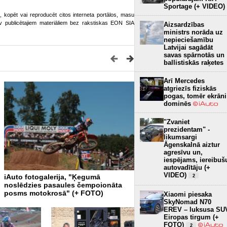
Sportage (+ VIDEO)
ot, kopēt vai reproducēt citos interneta portālos, masu
o.lv publicētajiem materiāliem bez rakstiskas EON SIA
Aizsardzības
ministrs norāda uz
nepieciešamību
Latvijai sagādāt
savas spārnotās un
ballistiskās raķetes
Arī Mercedes
atgriezīs fiziskās
pogas, tomēr ekrāni
dominēs
"Zvaniet
prezidentam" -
likumsargi
Āgenskalnā aiztur
agresīvu un,
iespējams, iereibuš
autovadītāju (+
VIDEO)
iAuto fotogalerija, "Ķegumā
iAuto fotogalerija, "Ķegum
2
noslēdzies pasaules čempoionāta
skan Latvijas himna"
posms motokrosā" (+ FOTO)
Xiaomi piesaka
SkyNomad N70
EREV – luksusa SU
Eiropas tirgum (+
FOTO)
2