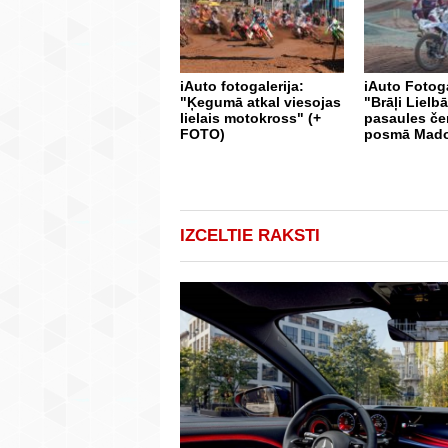
iAuto fotogalerija:
iAuto Fotoga
"Ķegumā atkal viesojas
"Brāļi Lielbā
lielais motokross" (+
pasaules č
FOTO)
posmā Mad
IZCELTIE RAKSTI