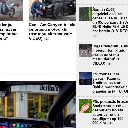
Šodien (5.08)
degvielai akcijas
cenas: Dīzelis 1.817
un 95. benzīns 1.73
lerija:
Can - Am Canyon ir liela
Atklāts jauns Ducati
EUR! Nafta 75.6 US
rži uzvar
ceļojumu motociklu
motosalons Rīgā (+
par barelu (+ VIDEO
empionāta
trīsriteņu alternatīva(+
VIDEO)
1
7
onā"
VIDEO)
3
Rīgas remontu jaun
mērvienība - kļūdu
skaits uz vienu
metru darbu! (+
VIDEO)
3
250 tonnas virs
galvas - Kauņas
Zinātnes sala un
Baltijā modernākais
planetārijs (+ FOTO)
Pēc postošās krusa
Saulkrastu pusē –
desmitiem bojātu
automašīnu un
zaudējumi ap 100
000 eiro
2