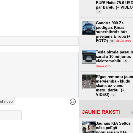
EUR! Nafta 75.6 US
par barelu (+ VIDEO
7
Gandrīz 900 Zs
jaudīgais Ķīnas
superhibrīds būs
pieejams Eiropā (+
FOTO)
10
Tesla pirmie pasaul
saražo 10 miljonus
elektromobiļu
9
Rīgas remontu jaun
mērvienība - kļūdu
skaits uz vienu
metru darbu! (+
VIDEO)
3
ot video
JAUNIE RAKSTI
Jaunais KIA Seltos
nāks palīgā
populārajam KIA