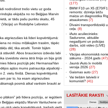
dis.
(177)
BMW F10 un X5 (E70/F1
ādi nodrošinot trešo vietu uz goda
remonts: dzinēja ķēžu
erindojās ekipāža no no Beļģijas Marvin
maiņa un diagnostika Rīg
etā, ar tādu pašu punktu skaitu, 45
atsauksmes
(7)
 (Vācija) un Rodolphe Lebreton
Dīvaini transportlīdzekļi 
ceļa.
(8)
iAuto aculiecinieks:
Sadursme, aktuālie
 ka atgriezušies kā līderi kopvērtējumā:
negadījumi un policijas
 viena no mūsu mīļākajām trasēm, tāpēc
darbs, sūti video (LIVE)
tākļu dēļ, tika atcelti. Tomēr bijām
(28)
iskā stāvoklī. Abos braucienos izdevās labi
Vācijas ekonomiskā norie
sākums - 2024.gads
(47)
tika izveidota viena ātrā līnija un bija grūti
Jaunā iAuto.lv mobilā
āmies līdera pozīcijā pēc Hermansa/Van
versija 2026
(27)
dējos apļos mums patraucēja atpalicēji -
Gaismas auto
(27)
un 2. vietu finišā. Dienas kopvērtējumā
Vai tiešām latvieši ir
 esam par to, ka esam atgriezušies
komunisti?
(41)
nākamajā posmā atkal varēsim braukt ar
LASĪTĀKIE RAKSTI
o plāksni” jeb līdera pozīciju, ar iegūtiem
n Beļģijas ekipāžu Marvin Vanluchene un
Dienas
Nedēļas
n otrā vieta kopvērtējumā, trešajā vietā,