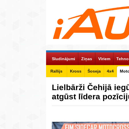
Sludinājumi
Ziņas
Vīriem
Tehno
Rallijs
Kross
Šoseja
4x4
Mot
Lielbārži Čehijā ieg
atgūst līdera pozīc