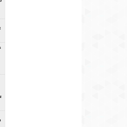
o
t
s
uz
n