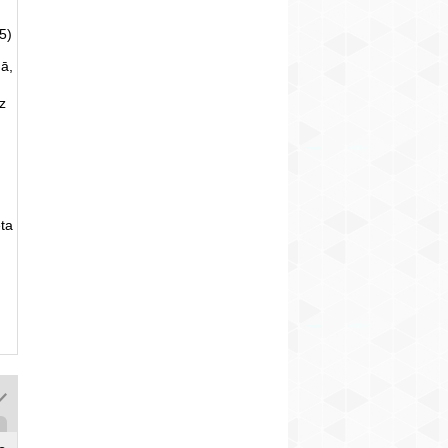
5)
ā,
uz
ta