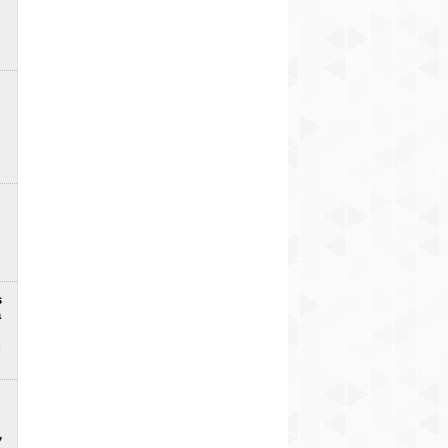
s
a
u
7