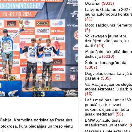
Ukrainā!
(9033)
Latvijas Gada auto 2027 
jaunu automobiļu konkur
(31)
Moto salidojums Ķemero
(6)
Volkswagen jaunajiem
dzinējiem zūd jauda, ko
darīt?
(44)
iAuto čats - aktuālā dien
diskusija
(6010)
Šofera dienasgrāmata.
(5307)
Degvielas cenas Latvijā 
pasaulē
(535)
Vai Vācija atjaunos slēgt
atomelektrostaciju darbī
(16)
Lāču medības Latvijā! Va
populācija ir kļuvusi
nekontrolējama un būtu
jāsāk medības?
(56)
ā Čehijā, Kramolinā norisinājās Pasaules
BMW X7 auto tests,
atsauksmes un iespaidi
(
okrosā, kurā piedalījās un trešo vietu
Makslīgais intelekts (MI)