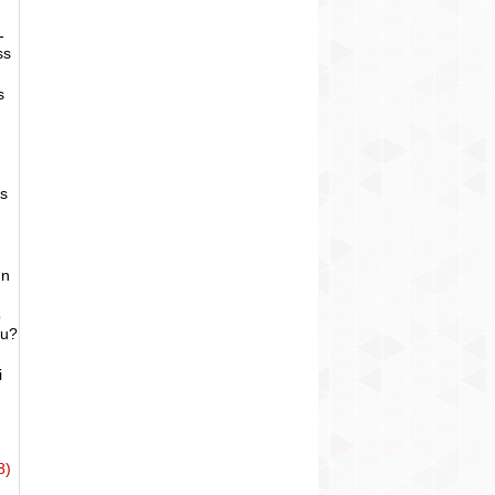
-
ss
s
as
un
o
bu?
i
8)