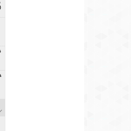
D
)
ē
ā