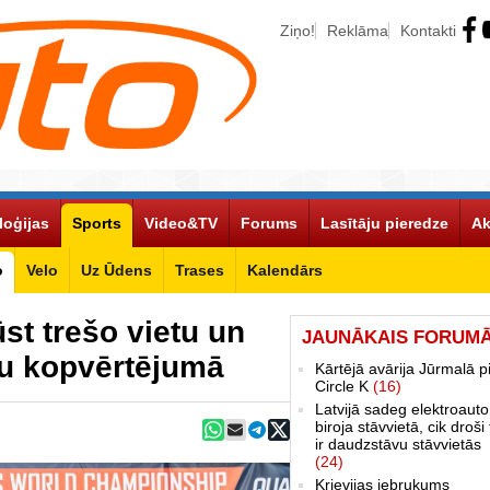
Ziņo!
Reklāma
Kontakti
loģijas
Sports
Video&TV
Forums
Lasītāju pieredze
Ak
o
Velo
Uz Ūdens
Trases
Kalendārs
ūst trešo vietu un
JAUNĀKAIS FORUM
iju kopvērtējumā
Kārtējā avārija Jūrmalā p
Circle K
(16)
Latvijā sadeg elektroauto
biroja stāvvietā, cik droši 
ir daudzstāvu stāvvietās
(24)
Krievijas iebrukums