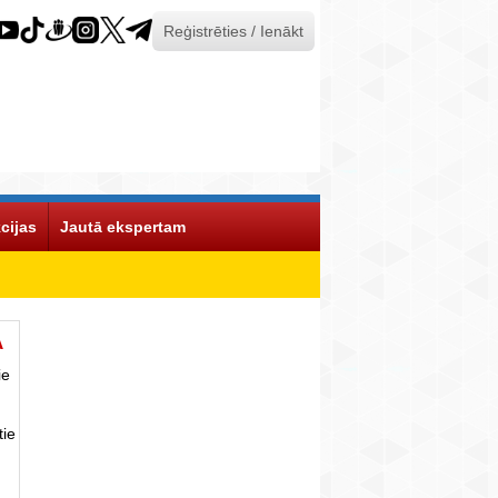
Reģistrēties / Ienākt
cijas
Jautā ekspertam
Ā
ie
tie