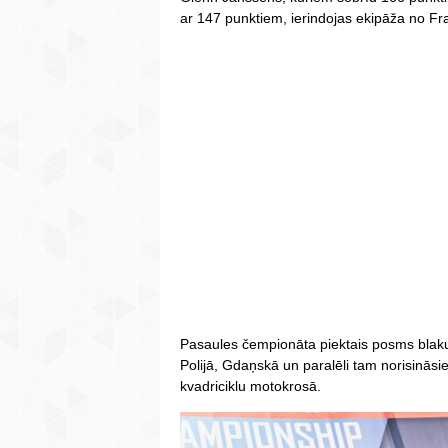
ar 147 punktiem, ierindojas ekipāža no Fra
Pasaules čempionāta piektais posms blaku
Polijā, Gdaņskā un paralēli tam norisinās
kvadriciklu motokrosā.