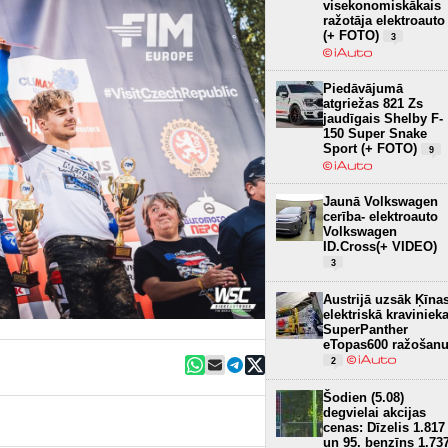
visekonomiskākais
ražotāja elektroauto
(+ FOTO)
3
Piedāvājumā
atgriežas 821 Zs
jaudīgais Shelby F-
150 Super Snake
Sport (+ FOTO)
9
Jaunā Volkswagen
cerība- elektroauto
Volkswagen
ID.Cross(+ VIDEO)
3
Austrijā uzsāk Ķīna
elektriskā kraviniek
SuperPanther
eTopas600 ražošan
2
Šodien (5.08)
degvielai akcijas
cenas: Dīzelis 1.817
un 95. benzīns 1.73