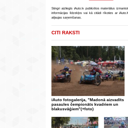
Stingri aizliegts iAuto.lv publicētos materiālus izmant
informācijas līdzekļos vai kā citādi rīkoties ar iAut
atļaujas saņemšanas.
CITI RAKSTI
iAuto fotogalerija, "Madonā aizvadīts
pasaules čempionāts kvadriem un
blakusvāģiem"(+foto)