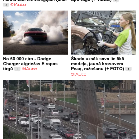
2
No 66 000 eiro - Dodge
Škoda uzsāk sava lielākā
Charger atgriežas Eiropas
modeļa, jaunā krosovera
tirgū
Peaq, ražošanu (+ FOTO)
3
1