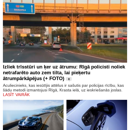
Izliek trīsstūri un ķer uz ātrumu: Rīgā policisti noliek
netrafarēto auto zem tilta, lai pieķertu
ātrumpārkāpējus (+ FOTO)
8
Aculiecinieks, kas iesūtījis attēlus ir sašutis par policijas rīcību, kas
šādu metodi izmantojusi Rīgā, Krasta ielā, uz ieskriešanās joslas.
LASĪT VAIRĀK