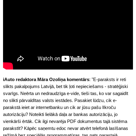
iAuto redaktora Māra Ozoliņa komentārs
: "E-paraksts ir reti
slikts pakalpojums Latvijā, bet tik ļoti nepieciešams - stratēģiski
svarīgs. Neērta un nedraudzīga e-vide, tieši tas, ko var sagaidīt
no slikti pārvaldītas valsts iestādes. Pasakiet lūdzu, cik e-
parakstā ieiet ar internetbanku un cik ar jūsu pašu līkroču
autorizāciju? Noteikti lielākā daļa ar bankas autorizāciju, jo
vienkārši ērtāk. Cik ilgi nevarēja PDF dokumentus tajā sistēma
parakstīt? Kāpēc saņemtu edoc nevar atvērt telefonā lasīšanas
režīmā bez speciālās programmatūras, tas pats parastajā