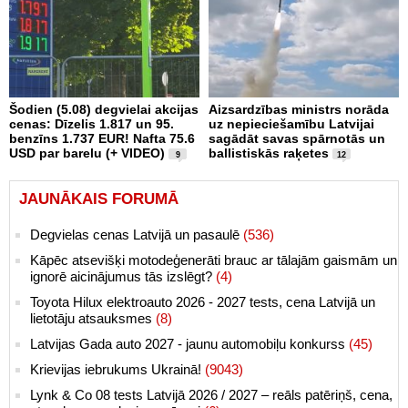
Šodien (5.08) degvielai akcijas
Aizsardzības ministrs norāda
cenas: Dīzelis 1.817 un 95.
uz nepieciešamību Latvijai
benzīns 1.737 EUR! Nafta 75.6
sagādāt savas spārnotās un
USD par barelu (+ VIDEO)
ballistiskās raķetes
9
12
JAUNĀKAIS FORUMĀ
Degvielas cenas Latvijā un pasaulē
(536)
Kāpēc atsevišķi motodeģenerāti brauc ar tālajām gaismām un
ignorē aicinājumus tās izslēgt?
(4)
Toyota Hilux elektroauto 2026 - 2027 tests, cena Latvijā un
lietotāju atsauksmes
(8)
Latvijas Gada auto 2027 - jaunu automobiļu konkurss
(45)
Krievijas iebrukums Ukrainā!
(9043)
Lynk & Co 08 tests Latvijā 2026 / 2027 – reāls patēriņš, cena,