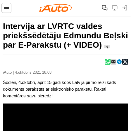
Intervija ar LVRTC valdes
priekšsēdētāju Edmundu Beļski
par E-Parakstu (+ VIDEO)
6
iAuto | 4.oktobris 2021 18:03
Šodien, 4.oktobrī, aprit 15 gadi kopš Latvijā pirmo reizi kāds
dokuments parakstīts ar elektronisko parakstu. Raksti
komentāros savu pieredzi!