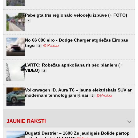
Pabeigta trīs reģionālo veloceļu izbūve (+ FOTO)
7
No 66 000 eiro - Dodge Charger atgriežas Eiropas
tirgū
3
LVRTC: Robežas aprīkošana rit pēc plāniem (+
VIDEO)
2
Volkswagen ID. Aura T6 – jauns elektriskais SUV ar
modernām tehnoloģijām Ķīnai
2
JAUNIE RAKSTI
Bugatti Destrier – 1600 Zs jaudīgais Bolide pārtop