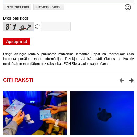
Pievienot bildi
Pievienot video
Drošības kods
Stingri aizliegts iAuto.lv publicētos materiālus izmantot, kopēt vai reproducēt citos
interneta portālos, masu informācijas līdzekļos vai kā citādi rīkoties ar iAuto.lv
publicētajiem materiāliem bez rakstiskas EON SIA atļaujas saņemšanas.
CITI RAKSTI