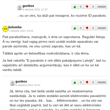
gunbox
0
0
Atbildēt
6.oktobris 2021 11:37
...nu un otrs, ka daži pat nesaprot, ko nozīme ID paraksts.
kolumbs
0
0
Atbildēt
7.oktobris 2021 10:52
Pati parakstīšana, manuprāt, ir ērta un saprotama. Regulāri lietoju.
Ā nu vienīgi, kad vajag pirmo reizi uzstāt mobilo eparakstu vai
parole aizmirsta, ne visu uzreiz sapratu, kas un kā.
Tālākā aprite un lietvedības nodrošināšana, ir cita tēma.
Ja tiek rakstīts "E-paraksts ir reti slikts pakalpojums Latvijā", tad nu
vajadzētu arī detalizētu argumentāciju, kas ir slikti un ko un kā
varētu labāk.
gunbox
0
0
Atbildēt
8.oktobris 2021 10:51
Jā, tēma cita, bet tiešā veidā saistīta un neatņemama
sastāvdaļa. Ja tu valsts iestādei aizsūti elektronisku pavadzīmi
un tur tev pasaka..ēē... kas.... ēlēktronizskis ...un ka viņi var
tikai uzglabāt papīrā, tad tu vari iet dēt ar savu elektronisko
dokumentu, pat ja ir noteikts, ka valsts iestādei ir jāpieņem