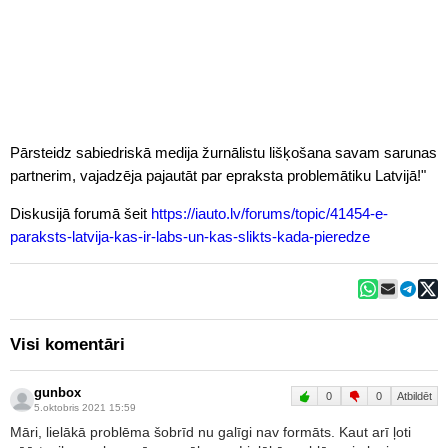
Pārsteidz sabiedriskā medija žurnālistu lišķošana savam sarunas
partnerim, vajadzēja pajautāt par epraksta problemātiku Latvijā!"
Diskusijā forumā šeit
https://iauto.lv/forums/topic/41454-e-
paraksts-latvija-kas-ir-labs-un-kas-slikts-kada-pieredze
Visi komentāri
gunbox
0
0
Atbildēt
5.oktobris 2021 15:59
Māri, lielākā problēma šobrīd nu galīgi nav formāts. Kaut arī ļoti