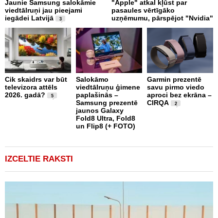
Jaunie Samsung salokāmie
"Apple" atkal kļūst par
N
viedtālruņi jau pieejami
pasaules vērtīgāko
R
iegādei Latvijā
uzņēmumu, pārspējot "Nvidia"
Š
3
Cik skaidrs var būt
Salokāmo
Garmin prezentē
televizora attēls
viedtālruņu ģimene
savu pirmo viedo
C
2026. gadā?
paplašinās –
aproci bez ekrāna –
i
5
Samsung prezentē
CIRQA
B
2
jaunos Galaxy
š
Fold8 Ultra, Fold8
3
un Flip8 (+ FOTO)
IZCELTIE RAKSTI