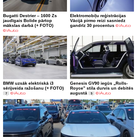
Bugatti Destrier – 1600 Zs
Elektromobiļu reģistrācijas
jaudīgais Bolide pārtop
Vācijā pirmo reizi sasniedz
mākslas darbā (+ FOTO)
gandrīz 30 procentus
BMW uzsāk elektriskā i3
Genesis GV90 iegūs „Rolls-
sērijveida ražošanu (+ FOTO)
Royce” stila durvis un debitēs
augustā
7
5