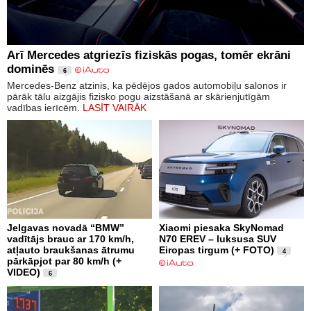
Arī Mercedes atgriezīs fiziskās pogas, tomēr ekrāni
dominēs
6
Mercedes-Benz atzinis, ka pēdējos gados automobiļu salonos ir
pārāk tālu aizgājis fizisko pogu aizstāšanā ar skārienjutīgām
vadības ierīcēm.
LASĪT VAIRĀK
Jelgavas novadā “BMW”
Xiaomi piesaka SkyNomad
vadītājs brauc ar 170 km/h,
N70 EREV – luksusa SUV
atļauto braukšanas ātrumu
Eiropas tirgum (+ FOTO)
4
pārkāpjot par 80 km/h (+
VIDEO)
6