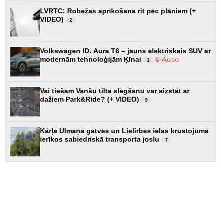
LVRTC: Robežas aprīkošana rit pēc plāniem (+
VIDEO)
2
Volkswagen ID. Aura T6 – jauns elektriskais SUV ar
modernām tehnoloģijām Ķīnai
2
Vai tiešām Vanšu tilta slēgšanu var aizstāt ar
dažiem Park&Ride? (+ VIDEO)
9
Kārļa Ulmaņa gatves un Lielirbes ielas krustojumā
ierīkos sabiedriskā transporta joslu
7