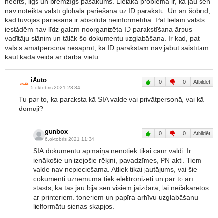
nēērts, ilgs un bremzīgs pasākums. Lielākā problēma ir, ka jau sen
nav noteikta valstī globāla pāriešana uz ID parakstu. Un arī šobrīd,
kad tuvojas pāriešana ir absolūta neinformētība. Pat lielām valsts
iestādēm nav līdz galam noorganizēta ID parakstīšana ārpus
vadītāju slānim un tālāk šo dokumentu uzglabāšana. Ir kad, pat
valsts amatpersona nesaprot, ka ID parakstam nav jābūt saistītam
kaut kādā veidā ar darba vietu.
iAuto
0
0
Atbildēt
5.oktobris 2021 23:34
Tu par to, ka paraksta kā SIA valde vai privātpersonā, vai kā
domāji?
gunbox
0
0
Atbildēt
6.oktobris 2021 11:34
SIA dokumentu apmaiņa nenotiek tikai caur valdi. Ir
ienākošie un izejošie rēķini, pavadzīmes, PN akti. Tiem
valde nav nepieciešama. Atliek tikai jautājums, vai šie
dokumenti uzņēmumā tiek elektronizēti un par to arī
stāsts, ka tas jau bija sen visiem jāizdara, lai nečakarētos
ar printeriem, toneriem un papīra arhīvu uzglabāšanu
lielformātu sienas skapjos.