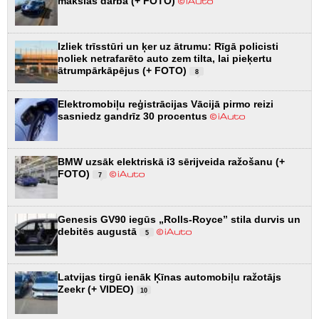
mākslas darbā (+ FOTO)
Izliek trīsstūri un ķer uz ātrumu: Rīgā policisti
noliek netrafarēto auto zem tilta, lai pieķertu
ātrumpārkāpējus (+ FOTO)
8
Elektromobiļu reģistrācijas Vācijā pirmo reizi
sasniedz gandrīz 30 procentus
BMW uzsāk elektriskā i3 sērijveida ražošanu (+
FOTO)
7
Genesis GV90 iegūs „Rolls-Royce” stila durvis un
debitēs augustā
5
Latvijas tirgū ienāk Ķīnas automobiļu ražotājs
Zeekr (+ VIDEO)
10