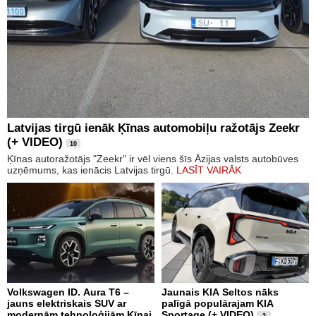
Latvijas tirgū ienāk Ķīnas automobiļu ražotājs Zeekr
(+ VIDEO)
10
Ķīnas autoražotājs "Zeekr" ir vēl viens šīs Āzijas valsts autobūves
uzņēmums, kas ienācis Latvijas tirgū.
LASĪT VAIRĀK
Volkswagen ID. Aura T6 –
Jaunais KIA Seltos nāks
jauns elektriskais SUV ar
palīgā populārajam KIA
modernām tehnoloģijām Ķīnai
Sportage (+ VIDEO)
2