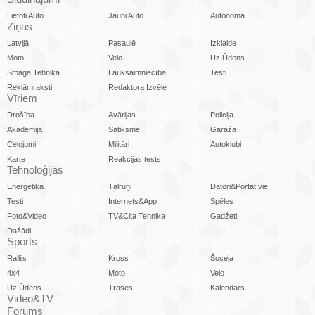
Lietoti Auto
Jauni Auto
Autonoma
Ziņas
Latvijā
Pasaulē
Izklaide
Moto
Velo
Uz Ūdens
Smagā Tehnika
Lauksaimniecība
Testi
Reklāmraksti
Redaktora Izvēle
Vīriem
Drošība
Avārijas
Policija
Akadēmija
Satiksme
Garāžā
Ceļojumi
Militāri
Autoklubi
Karte
Reakcijas tests
Tehnoloģijas
Enerģētika
Tālruņi
Datori&Portatīvie
Testi
Internets&App
Spēles
Foto&Video
TV&Cita Tehnika
Gadžeti
Dažādi
Sports
Rallijs
Kross
Šoseja
4x4
Moto
Velo
Uz Ūdens
Trases
Kalendārs
Video&TV
Forums