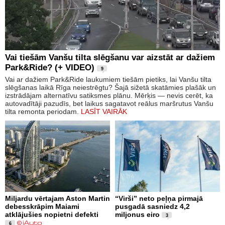
Vai tiešām Vanšu tilta slēgšanu var aizstāt ar dažiem
Park&Ride? (+ VIDEO)
9
Vai ar dažiem Park&Ride laukumiem tiešām pietiks, lai Vanšu tilta
slēgšanas laikā Rīga neiestrēgtu? Šajā sižetā skatāmies plašāk un
izstrādājam alternatīvu satiksmes plānu. Mērķis — nevis cerēt, ka
autovadītāji pazudīs, bet laikus sagatavot reālus maršrutus Vanšu
tilta remonta periodam.
LASĪT VAIRĀK
Miljardu vērtajam Aston Martin
“Virši” neto peļņa pirmajā
debesskrāpim Maiami
pusgadā sasniedz 4,2
atklājušies nopietni defekti
miljonus eiro
3
6