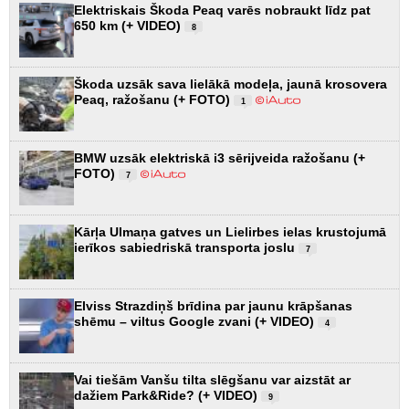
Elektriskais Škoda Peaq varēs nobraukt līdz pat
650 km (+ VIDEO)
8
Škoda uzsāk sava lielākā modeļa, jaunā krosovera
Peaq, ražošanu (+ FOTO)
1
BMW uzsāk elektriskā i3 sērijveida ražošanu (+
FOTO)
7
Kārļa Ulmaņa gatves un Lielirbes ielas krustojumā
ierīkos sabiedriskā transporta joslu
7
Elviss Strazdiņš brīdina par jaunu krāpšanas
shēmu – viltus Google zvani (+ VIDEO)
4
Vai tiešām Vanšu tilta slēgšanu var aizstāt ar
dažiem Park&Ride? (+ VIDEO)
9