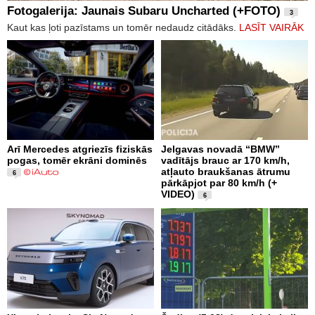
Fotogalerija: Jaunais Subaru Uncharted (+FOTO)
3
Kaut kas ļoti pazīstams un tomēr nedaudz citādāks.
LASĪT VAIRĀK
Arī Mercedes atgriezīs fiziskās
Jelgavas novadā “BMW”
pogas, tomēr ekrāni dominēs
vadītājs brauc ar 170 km/h,
atļauto braukšanas ātrumu
6
pārkāpjot par 80 km/h (+
VIDEO)
6