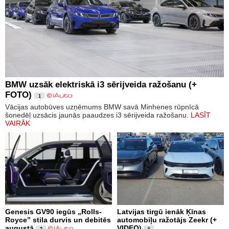
BMW uzsāk elektriskā i3 sērijveida ražošanu (+
FOTO)
1
Vācijas autobūves uzņēmums BMW savā Minhenes rūpnīcā
šonedēļ uzsācis jaunās paaudzes i3 sērijveida ražošanu.
LASĪT
VAIRĀK
Genesis GV90 iegūs „Rolls-
Latvijas tirgū ienāk Ķīnas
Royce” stila durvis un debitēs
automobiļu ražotājs Zeekr (+
augustā
VIDEO)
3
6