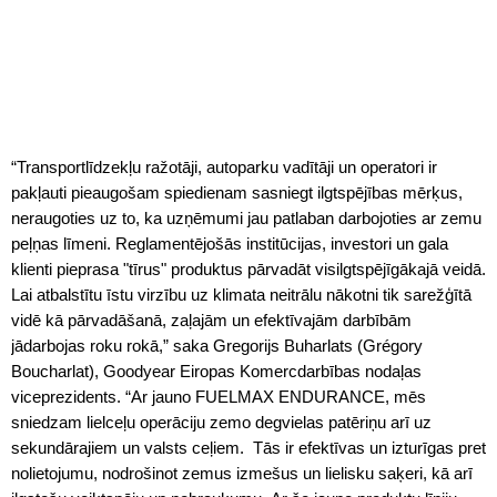
“Transportlīdzekļu ražotāji, autoparku vadītāji un operatori ir
pakļauti pieaugošam spiedienam sasniegt ilgtspējības mērķus,
neraugoties uz to, ka uzņēmumi jau patlaban darbojoties ar zemu
peļņas līmeni. Reglamentējošās institūcijas, investori un gala
klienti pieprasa "tīrus" produktus pārvadāt visilgtspējīgākajā veidā.
Lai atbalstītu īstu virzību uz klimata neitrālu nākotni tik sarežģītā
vidē kā pārvadāšanā, zaļajām un efektīvajām darbībām
jādarbojas roku rokā,” saka Gregorijs Buharlats (Grégory
Boucharlat), Goodyear Eiropas Komercdarbības nodaļas
viceprezidents. “Ar jauno FUELMAX ENDURANCE, mēs
sniedzam lielceļu operāciju zemo degvielas patēriņu arī uz
sekundārajiem un valsts ceļiem. Tās ir efektīvas un izturīgas pret
nolietojumu, nodrošinot zemus izmešus un lielisku saķeri, kā arī