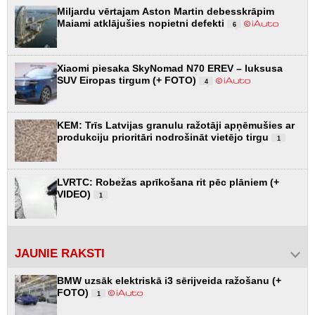
Miljardu vērtajam Aston Martin debesskrāpim
Maiami atklājušies nopietni defekti
6
Xiaomi piesaka SkyNomad N70 EREV – luksusa
SUV Eiropas tirgum (+ FOTO)
4
KEM: Trīs Latvijas granulu ražotāji apņēmušies ar
produkciju prioritāri nodrošināt vietējo tirgu
1
LVRTC: Robežas aprīkošana rit pēc plāniem (+
VIDEO)
1
JAUNIE RAKSTI
BMW uzsāk elektriskā i3 sērijveida ražošanu (+
FOTO)
1