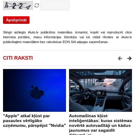
Stingri aizliegts iAuto.lv publicētos materiālus izmantot, kopēt vai reproducēt citos
interneta portālos, masu informācijas līdzekļos vai kā citādi rīkoties ar iAuto.lv
publicētajiem materiāliem bez rakstiskas EON SIA atļaujas saņemšanas.
CITI RAKSTI
"Apple" atkal kļūst par
Automašīnas kļūst
I
pasaules vērtīgāko
inteliģentākas: kuras sistēmas
d
uzņēmumu, pārspējot "Nvidia"
novērtē autovadītāji un kādus
t
jaunumus var sagaidīt