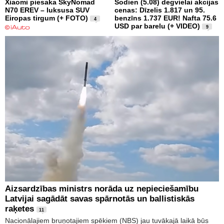
Xiaomi piesaka SkyNomad
Šodien (5.08) degvielai akcijas
N70 EREV – luksusa SUV
cenas: Dīzelis 1.817 un 95.
Eiropas tirgum (+ FOTO)
benzīns 1.737 EUR! Nafta 75.6
4
USD par barelu (+ VIDEO)
9
Aizsardzības ministrs norāda uz nepieciešamību
Latvijai sagādāt savas spārnotās un ballistiskās
raķetes
11
Nacionālajiem bruņotajiem spēkiem (NBS) jau tuvākajā laikā būs