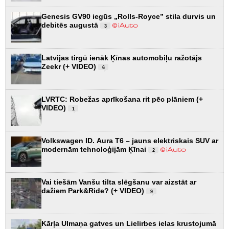
Genesis GV90 iegūs „Rolls-Royce” stila durvis un
debitēs augustā
3
Latvijas tirgū ienāk Ķīnas automobiļu ražotājs
Zeekr (+ VIDEO)
6
LVRTC: Robežas aprīkošana rit pēc plāniem (+
VIDEO)
1
Volkswagen ID. Aura T6 – jauns elektriskais SUV ar
modernām tehnoloģijām Ķīnai
2
Vai tiešām Vanšu tilta slēgšanu var aizstāt ar
dažiem Park&Ride? (+ VIDEO)
9
Kārļa Ulmaņa gatves un Lielirbes ielas krustojumā