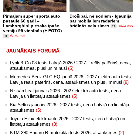
Pirmajam super sporta auto
Drošībai, ne sodiem - Igaunijā
pasaulē 60 gadi –
par mobilajiem radariem
Lamborghini piesaka īpašo
brīdinās ceļa zimes
12
versiju 99 vienībās (+ FOTO)
3
JAUNĀKAIS FORUMĀ
Lynk & Co 08 tests Latvijā 2026 / 2027 – reāls patēriņš, cena,
atsauksmes, plusi un mīnusi
(5)
Mercedes-Benz GLC EQ jaunā 2026 - 2027 elektroauto tests
Latvijā reāls patēriņš, cena, atsauksmes un plusi, mīnusi
(8)
Nissan Leaf jaunais 2026 - 2027 elektro auto tests, cena
Latvijā un lietotāju atsauksmes
(5)
Kia Seltos jaunais 2026 - 2027 tests, cena Latvijā un lietotāju
atsauksmes
(5)
Toyota Hilux elektroauto 2026 - 2027 tests, cena Latvijā un
lietotāju atsauksmes
(3)
KTM 390 Enduro R motocikla tests 2026, atsauksmes
(2)