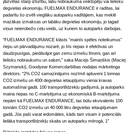
jāizvēlas starp izturību, labu nobraukuma veiktspēju vai lielisku
degvielas ekonomiju. FUELMAX ENDURANCE ir radītas, lai
padarītu šo izvēli vieglāku autoparku vadītājiem, kas meklē
mazākas izmaksas un labāku degvielas ekonomiju, jo tagad
viņus neierobežo ceļu veids, uz kuriem to autoparks darbojas.
“FUELMAX ENDURANCE klāsts "mainīs spēles noteikumus"
riepu un pārvadājumu nozarē, jo šīs riepas ir efektīvas un
daudzpusīgas, piedāvājot gan zemu izmešu līmeni, gan arī
lielisku nobraukumu un saķeri,” saka Macejs Šimaņškis (Maciej
Szymanski), Goodyear Komercdarbības nodaļas mārketinga
direktors. “2% CO2 samazinājums nozīmē aptuveni 1 tonnas
CO2 izmešu un 400l degvielas ietaupījumu vienai kravas
automašīnai gadā. 100 transportlīdzekļu gadījumā, ja autoparks
maina riepas no C-marķējuma uz ekonomiskā B-marķējuma
riepām kā FUELMAX ENDURANCE, tas būtu ekvivalents 100
tonnām CO2 izmešu un 40 000 litru degvielas ietaupījumam
gadā. Jūs paši varat iedomāties, kāds tam visam ir potenciāls
lielāka transportlīdzekļu skaita un autoparku mērogā. 1”