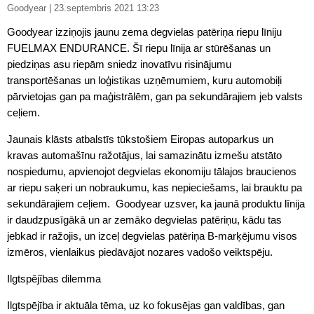
Goodyear | 23.septembris 2021 13:23
Goodyear izziņojis jaunu zema degvielas patēriņa riepu līniju
FUELMAX ENDURANCE. Šī riepu līnija ar stūrēšanas un
piedziņas asu riepām sniedz inovatīvu risinājumu
transportēšanas un loģistikas uzņēmumiem, kuru automobiļi
pārvietojas gan pa maģistrālēm, gan pa sekundārajiem jeb valsts
ceļiem.
Jaunais klāsts atbalstīs tūkstošiem Eiropas autoparkus un
kravas automašīnu ražotājus, lai samazinātu izmešu atstāto
nospiedumu, apvienojot degvielas ekonomiju tālajos braucienos
ar riepu saķeri un nobraukumu, kas nepieciešams, lai brauktu pa
sekundārajiem ceļiem. Goodyear uzsver, ka jaunā produktu līnija
ir daudzpusīgākā un ar zemāko degvielas patēriņu, kādu tas
jebkad ir ražojis, un izceļ degvielas patēriņa B-marķējumu visos
izmēros, vienlaikus piedāvājot nozares vadošo veiktspēju.
Ilgtspējības dilemma
Ilgtspējība ir aktuāla tēma, uz ko fokusējas gan valdības, gan