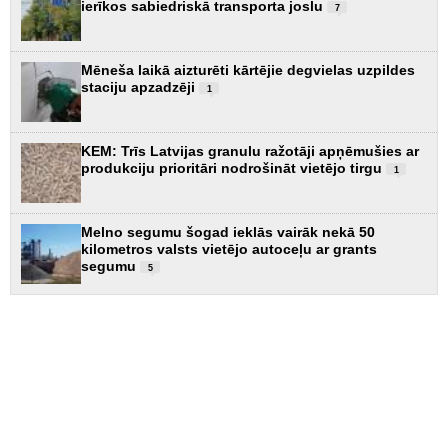
ierīkos sabiedriskā transporta joslu
7
Mēneša laikā aizturēti kārtējie degvielas uzpildes
staciju apzadzēji
1
KEM: Trīs Latvijas granulu ražotāji apņēmušies ar
produkciju prioritāri nodrošināt vietējo tirgu
1
Melno segumu šogad ieklās vairāk nekā 50
kilometros valsts vietējo autoceļu ar grants
segumu
5