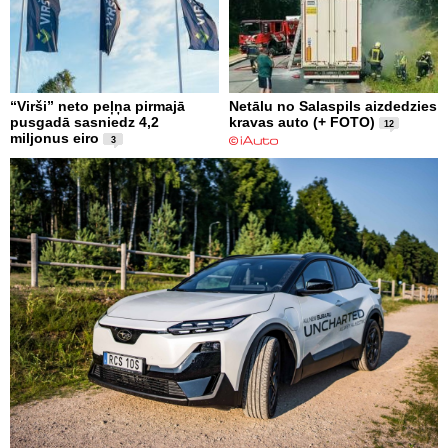
“Virši” neto peļņa pirmajā
Netālu no Salaspils aizdedzies
pusgadā sasniedz 4,2
kravas auto (+ FOTO)
12
miljonus eiro
3