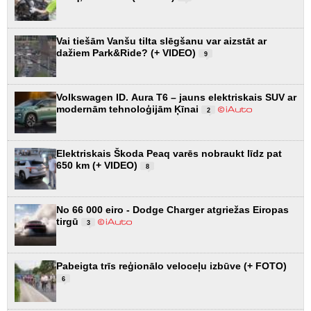
Vai tiešām Vanšu tilta slēgšanu var aizstāt ar
dažiem Park&Ride? (+ VIDEO)
9
Volkswagen ID. Aura T6 – jauns elektriskais SUV ar
modernām tehnoloģijām Ķīnai
2
Elektriskais Škoda Peaq varēs nobraukt līdz pat
650 km (+ VIDEO)
8
No 66 000 eiro - Dodge Charger atgriežas Eiropas
tirgū
3
Pabeigta trīs reģionālo veloceļu izbūve (+ FOTO)
6