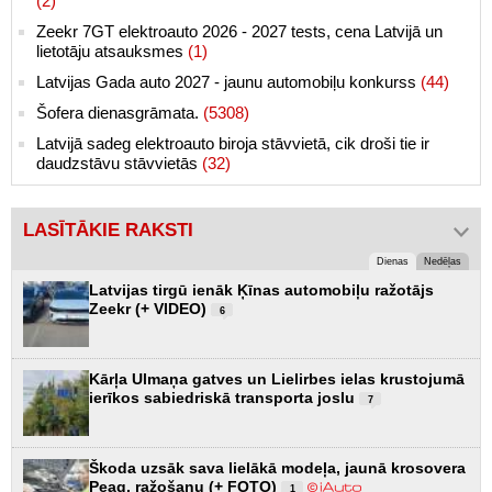
(2)
Zeekr 7GT elektroauto 2026 - 2027 tests, cena Latvijā un
lietotāju atsauksmes
(1)
Latvijas Gada auto 2027 - jaunu automobiļu konkurss
(44)
Šofera dienasgrāmata.
(5308)
Latvijā sadeg elektroauto biroja stāvvietā, cik droši tie ir
daudzstāvu stāvvietās
(32)
LASĪTĀKIE RAKSTI
Dienas
Nedēļas
Latvijas tirgū ienāk Ķīnas automobiļu ražotājs
Zeekr (+ VIDEO)
6
Kārļa Ulmaņa gatves un Lielirbes ielas krustojumā
ierīkos sabiedriskā transporta joslu
7
Škoda uzsāk sava lielākā modeļa, jaunā krosovera
Peaq, ražošanu (+ FOTO)
1