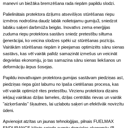
manevri un biežāka bremzēšana rada riepām papildu slodzi.
Palielinātais protektora dziļums atsevišķos stūrēšanas riepu
izmēros nodrošina daudz labāk nolietojamu gumiju3, sniedzot
labāku saķeri darbmūža beigās. Inovatīvs zema enerģijas
zuduma riepu protektora sastāvs sniedz pretestību siltuma
ģenerācijai, ko veicina slodzes spēki uz stūrēšanas pozīciju.
Vairākām stūrēšanas riepām ir pieejamas optimizēts sānu sienas
sastāvs, kas vēl vairāk palīdz samazināt izmešus un veicināt
degvielas ekonomiju, jo tas samazina sānu sienas liekšanos un
deformāciju ārpus šosejas.
Papildu inovatīvajam protektora gumijas sastāvam piedziņas asī,
piedziņas riepa gūst labumu no īpaša cietēšanas procesa, kas
vēl vairāk optimizē rites pretestību. Virzienu protektora dizains
iekļauj vairākas dziļas lameles, dziļas centrālās rievas un vairāk
"aizķeršanās" šķautnes, lai uzlabotu saķeri un efektīvāk novirzītu
ūdeni.
Apvienojot atzītas un jaunas tehnoloģijas, pilnais FUELMAX
ENDURANCE klāsts sniedz augstu degvielas ekonomiju (B-