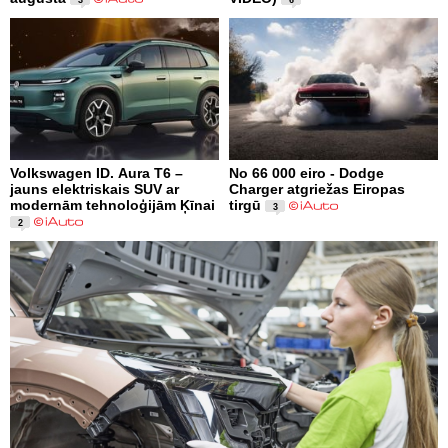
Volkswagen ID. Aura T6 –
No 66 000 eiro - Dodge
jauns elektriskais SUV ar
Charger atgriežas Eiropas
modernām tehnoloģijām Ķīnai
tirgū
3
2