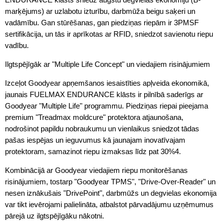
marķējums) ar uzlabotu izturību, darbmūža beigu saķeri un
vadāmību. Gan stūrēšanas, gan piedziņas riepām ir 3PMSF
sertifikācija, un tās ir aprīkotas ar RFID, sniedzot savienotu riepu
vadību.
Ilgtspējīgāk ar "Multiple Life Concept" un viedajiem risinājumiem
Izceļot Goodyear apņemšanos iesaistīties apļveida ekonomikā,
jaunais FUELMAX ENDURANCE klāsts ir pilnībā saderīgs ar
Goodyear "Multiple Life" programmu. Piedziņas riepai pieejama
premium "Treadmax moldcure" protektora atjaunošana,
nodrošinot papildu nobraukumu un vienlaikus sniedzot tādas
pašas iespējas un ieguvumus kā jaunajam inovatīvajam
protektoram, samazinot riepu izmaksas līdz pat 30%4.
Kombinācijā ar Goodyear viedajiem riepu monitorēšanas
risinājumiem, tostarp "Goodyear TPMS", "Drive-Over-Reader" un
nesen iznākušais "DrivePoint", darbmūžs un degvielas ekonomija
var tikt ievērojami palielināta, atbalstot pārvadājumu uzņēmumus
pārejā uz ilgtspējīgāku nākotni.