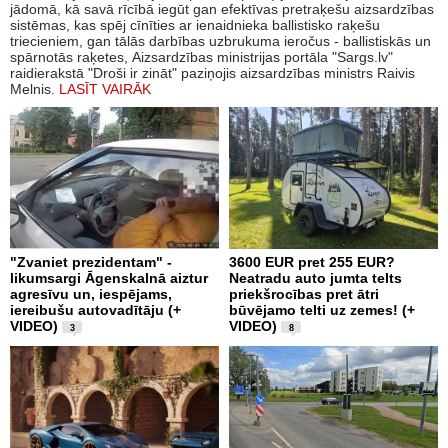
jādomā, kā savā rīcībā iegūt gan efektīvas pretraķešu aizsardzības
sistēmas, kas spēj cīnīties ar ienaidnieka ballistisko raķešu
triecieniem, gan tālās darbības uzbrukuma ieročus - ballistiskās un
spārnotās raķetes, Aizsardzības ministrijas portāla "Sargs.lv"
raidierakstā "Droši ir zināt" paziņojis aizsardzības ministrs Raivis
Melnis.
LASĪT VAIRĀK
"Zvaniet prezidentam" -
3600 EUR pret 255 EUR?
likumsargi Āgenskalnā aiztur
Neatradu auto jumta telts
agresīvu un, iespējams,
priekšrocības pret ātri
iereibušu autovadītāju (+
būvējamo telti uz zemes! (+
VIDEO)
VIDEO)
3
8