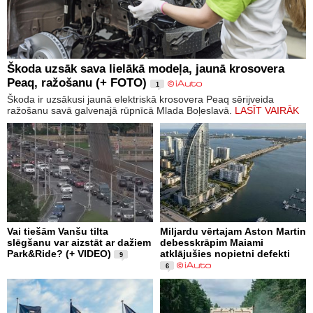
Škoda uzsāk sava lielākā modeļa, jaunā krosovera
Peaq, ražošanu (+ FOTO)
1
Škoda ir uzsākusi jaunā elektriskā krosovera Peaq sērijveida
ražošanu savā galvenajā rūpnīcā Mlada Boļeslavā.
LASĪT VAIRĀK
Vai tiešām Vanšu tilta
Miljardu vērtajam Aston Martin
slēgšanu var aizstāt ar dažiem
debesskrāpim Maiami
Park&Ride? (+ VIDEO)
atklājušies nopietni defekti
9
6