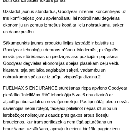
Būtiskās izstrādes fokusa jomas
Uzstādot jaunus standartus, Goodyear inženieri koncentrējās uz
trīs konfliktējošo jomu apvienošanu, lai nodrošinātu degvielas
ekonomiju un zemus izmešus kopā ar lielu nobraukumu, saķeri
un daudzpusību.
Sākumpunkts jaunas produktu līnijas izstrādē ir balstīts uz
Goodyear tehnoloģiju demonstrēšanu. Modernās, pielāgotās
inovācijas stūrēšanas un piedziņas ass pozīcijām paplašina
Goodyear degvielas ekonomijas spējas plašākam ceļu veidu
klāstam, tajā pat laikā saglabājot saķeri, vadāmību un
nobraukuma spējas ar izturīgu, vispusīgu dizainu.2
FUELMAX S ENDURANCE stūrēšanas riepa apvieno Goodyear
pierādīto "IntelliMax Rib" tehnoloģiju 5 vai 6 ribu dizainā ar
atjautīgu ribu sadali un rievu ģeometriju. Pastiprinātāji plecu rievās
savienojas riepai rotējot, tādējādi palielinot riepas izturību un
ierobežojot nolietojumu daudz prasīgākos ārpus šoseju
braucienos, kur transportlīdzekļa nemitīgā apturēšana un
braukšanas uzsākšana, apmaļu triecieni, biežāki pagriezienu