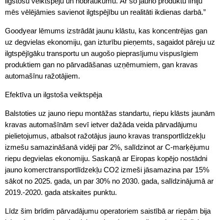
ilgstošu veiktspēju un nobraukumu. Ar šo jauno produktu līniju
mēs vēlējāmies savienot ilgtspējību un realitāti ikdienas darbā.”
Goodyear lēmums izstrādāt jaunu klāstu, kas koncentrējas gan
uz degvielas ekonomiju, gan izturību pieņemts, sagaidot pāreju uz
ilgtspējīgāku transportu un augošo pieprasījumu vispusīgiem
produktiem gan no pārvadāšanas uzņēmumiem, gan kravas
automašīnu ražotājiem.
Efektīva un ilgstoša veiktspēja
Balstoties uz jauno riepu montāžas standartu, riepu klāsts jaunām
kravas automašīnām sevī ietver dažāda veida pārvadājumu
pielietojumus, atbalsot ražotājus jauno kravas transportlīdzekļu
izmešu samazināšanā vidēji par 2%, salīdzinot ar C-marķējumu
riepu degvielas ekonomiju. Saskaņā ar Eiropas kopējo nostādni
jauno komerctransportlīdzekļu CO2 izmeši jāsamazina par 15%
sākot no 2025. gada, un par 30% no 2030. gada, salīdzinājumā ar
2019.-2020. gada atskaites punktu.
Līdz šim brīdim pārvadājumu operatoriem saistībā ar riepām bija