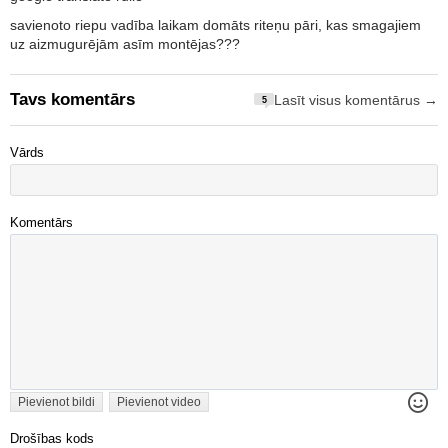
savienoto riepu vadība laikam domāts riteņu pāri, kas smagajiem
uz aizmugurējām asīm montējas???
Tavs komentārs
Lasīt visus komentārus →
5
Vārds
Komentārs
Pievienot bildi
Pievienot video
Drošības kods