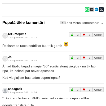
Populārākie komentāri
Lasīt visus komentārus →
5
rezumējums
3
0
Atbildēt
23.septembris 2021 16:22
Reklaamas raxts nedriikst buut tik garsh
Jo
3
0
Atbildēt
23.septembris 2021 18:03
Ā, tad tāpēc tagad smagie "50" zonās stumj vieglos - nu tik labi
ripo, ka nekādi pat nevar apstāties.
Kad vieglajiem būs tādas superriepas?
anoagask
3
0
Atbildēt
23.septembris 2021 14:26
" tās ir aprīkotas ar RFID, sniedzot savienotu riepu vadību."
google translate rullē