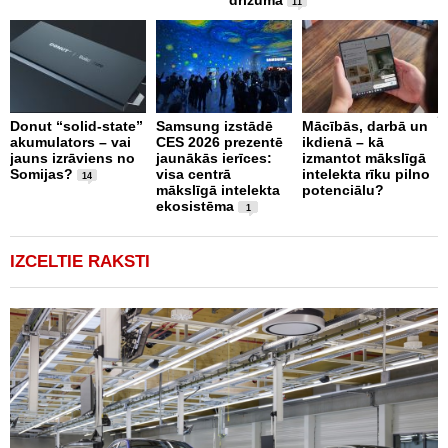
drīzumā
11
K
j
Donut “solid-state”
Samsung izstādē
Mācībās, darbā un
n
akumulators – vai
CES 2026 prezentē
ikdienā – kā
t
jauns izrāviens no
jaunākās ierīces:
izmantot mākslīgā
Somijas?
visa centrā
intelekta rīku pilno
14
mākslīgā intelekta
potenciālu?
ekosistēma
1
IZCELTIE RAKSTI