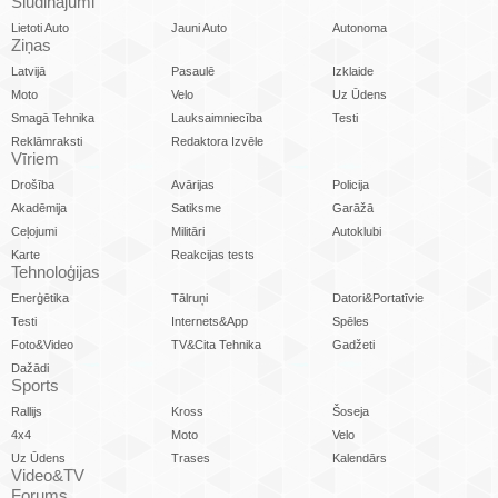
Sludinājumi
Lietoti Auto
Jauni Auto
Autonoma
Ziņas
Latvijā
Pasaulē
Izklaide
Moto
Velo
Uz Ūdens
Smagā Tehnika
Lauksaimniecība
Testi
Reklāmraksti
Redaktora Izvēle
Vīriem
Drošība
Avārijas
Policija
Akadēmija
Satiksme
Garāžā
Ceļojumi
Militāri
Autoklubi
Karte
Reakcijas tests
Tehnoloģijas
Enerģētika
Tālruņi
Datori&Portatīvie
Testi
Internets&App
Spēles
Foto&Video
TV&Cita Tehnika
Gadžeti
Dažādi
Sports
Rallijs
Kross
Šoseja
4x4
Moto
Velo
Uz Ūdens
Trases
Kalendārs
Video&TV
Forums