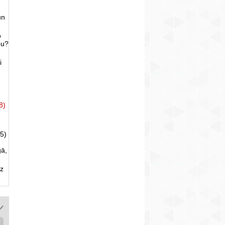
un
o
bu?
i
8)
5)
gā,
uz