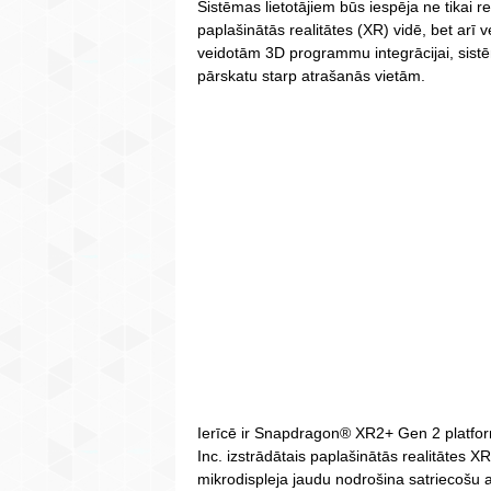
Sistēmas lietotājiem būs iespēja ne tikai
paplašinātās realitātes (XR) vidē, bet arī v
veidotām 3D programmu integrācijai, sistēma
pārskatu starp atrašanās vietām.
Ierīcē ir Snapdragon® XR2+ Gen 2 platfo
Inc. izstrādātais paplašinātās realitātes 
mikrodispleja jaudu nodrošina satriecošu att