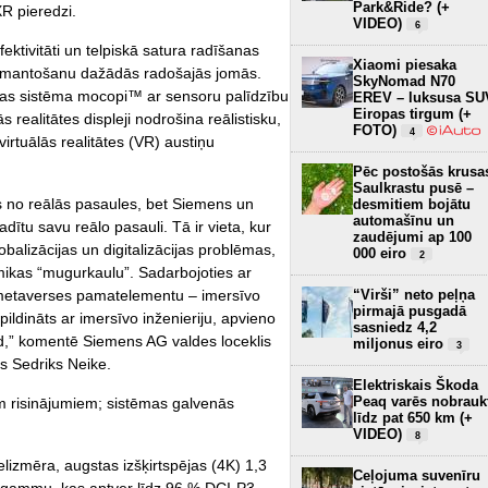
Park&Ride? (+
R pieredzi.
VIDEO)
6
ektivitāti un telpiskā satura radīšanas
Xiaomi piesaka
s izmantošanu dažādās radošajās jomās.
SkyNomad N70
as sistēma mocopi™ ar sensoru palīdzību
EREV – luksusa SU
Eiropas tirgum (+
 realitātes displeji nodrošina reālistisku,
FOTO)
4
 virtuālās realitātes (VR) austiņu
Pēc postošās krusa
Saulkrastu pusē –
es no reālās pasaules, bet Siemens un
desmitiem bojātu
automašīnu un
radītu savu reālo pasauli. Tā ir vieta, kur
zaudējumi ap 100
obalizācijas un digitalizācijas problēmas,
000 eiro
2
omikas “mugurkaulu”. Sadarbojoties ar
“Virši” neto peļņa
 metaverses pamatelementu – imersīvo
pirmajā pusgadā
pildināts ar imersīvo inženieriju, apvieno
sasniedz 4,2
kad,” komentē Siemens AG valdes loceklis
miljonus eiro
3
rs Sedriks Neike.
Elektriskais Škoda
Peaq varēs nobrauk
m risinājumiem; sistēmas galvenās
līdz pat 650 km (+
VIDEO)
8
ielizmēra, augstas izšķirtspējas (4K) 1,3
Ceļojuma suvenīru