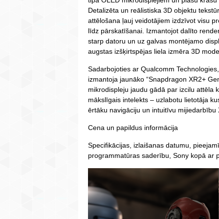
tipa OLED mikrodisplejiem un plašu krāsu
Detalizēta un reālistiska 3D objektu tekstū
attēlošana ļauj veidotājiem izdzīvot visu 
līdz pārskatīšanai. Izmantojot dalīto ren
starp datoru un uz galvas montējamo displ
augstas izšķirtspējas liela izmēra 3D mod
Sadarbojoties ar Qualcomm Technologies, I
izmantoja jaunāko “Snapdragon XR2+ Gen
mikrodispleju jaudu gādā par izcilu attēla 
mākslīgais intelekts – uzlabotu lietotāja k
ērtāku navigāciju un intuitīvu mijiedarbību
Cena un papildus informācija
Specifikācijas, izlaišanas datumu, pieeja
programmatūras saderību, Sony kopā ar p