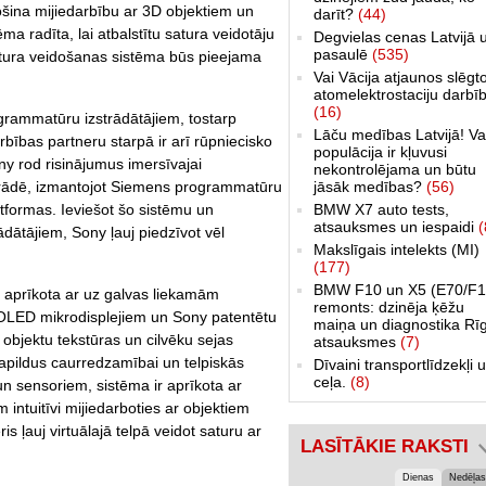
ošina mijiedarbību ar 3D objektiem un
darīt?
(44)
ma radīta, lai atbalstītu satura veidotāju
Degvielas cenas Latvijā 
pasaulē
(535)
atura veidošanas sistēma būs pieejama
Vai Vācija atjaunos slēgt
atomelektrostaciju darbī
(16)
rammatūru izstrādātājiem, tostarp
Lāču medības Latvijā! Va
rbības partneru starpā ir arī rūpniecisko
populācija ir kļuvusi
ny rod risinājumus imersīvajai
nekontrolējama un būtu
jāsāk medības?
(56)
trādē, izmantojot Siemens programmatūru
BMW X7 auto tests,
tformas. Ieviešot šo sistēmu un
atsauksmes un iespaidi
(
dātājiem, Sony ļauj piedzīvot vēl
Makslīgais intelekts (MI)
(177)
BMW F10 un X5 (E70/F1
s aprīkota ar uz galvas liekamām
remonts: dzinēja ķēžu
K OLED mikrodisplejiem un Sony patentētu
maiņa un diagnostika Rī
 objektu tekstūras un cilvēku sejas
atsauksmes
(7)
Papildus caurredzamībai un telpiskās
Dīvaini transportlīdzekļi 
ceļa.
(8)
n sensoriem, sistēma ir aprīkota ar
m intuitīvi mijiedarboties ar objektiem
ris ļauj virtuālajā telpā veidot saturu ar
LASĪTĀKIE RAKSTI
Dienas
Nedēļas