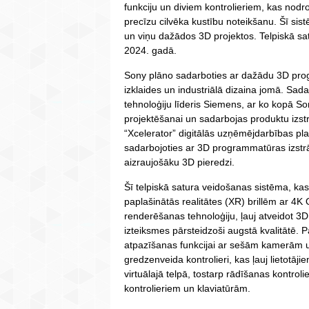
funkciju un diviem kontrolieriem, kas nodr
precīzu cilvēka kustību noteikšanu. Šī sistē
un viņu dažādos 3D projektos. Telpiskā s
2024. gadā.
Sony plāno sadarboties ar dažādu 3D prog
izklaides un industriālā dizaina jomā. Sada
tehnoloģiju līderis Siemens, ar ko kopā So
projektēšanai un sadarbojas produktu izs
“Xcelerator” digitālās uzņēmējdarbības pla
sadarbojoties ar 3D programmatūras izstrā
aizraujošāku 3D pieredzi.
Šī telpiskā satura veidošanas sistēma, ka
paplašinātās realitātes (XR) brillēm ar 4
renderēšanas tehnoloģiju, ļauj atveidot 3D
izteiksmes pārsteidzoši augstā kvalitātē. 
atpazīšanas funkcijai ar sešām kamerām u
gredzenveida kontrolieri, kas ļauj lietotājie
virtuālajā telpā, tostarp rādīšanas kontrolie
kontrolieriem un klaviatūrām.