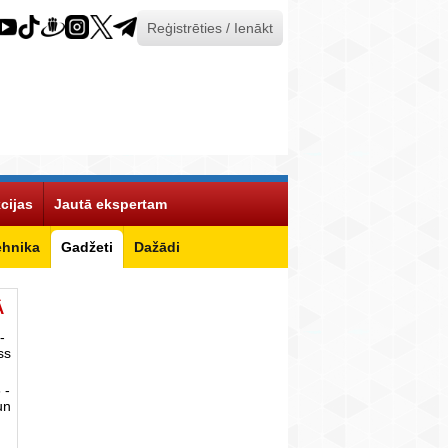
Reģistrēties / Ienākt
cijas
Jautā ekspertam
ehnika
Gadžeti
Dažādi
Ā
-
ss
 -
un