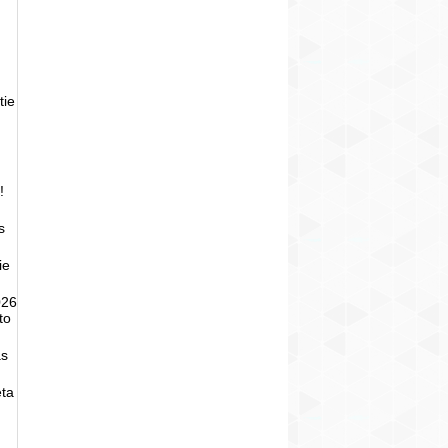
tie
!
s
ie
026
to
as
eta