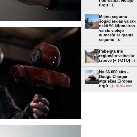
nodrošināt vietējo
tirgu
1
Melno segumu
šogad ieklās vairāk
nekā 50 kilometros
valsts vietējo
autoceļu ar grants
segumu
5
Pabeigta trīs
reģionālo veloceļu
izbūve (+ FOTO)
4
No 66 000 eiro -
Dodge Charger
atgriežas Eiropas
tirgū
2