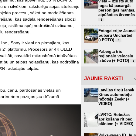
 gammu, kas aptver līdz 96 % DCI-P3.
vietā – izsists auto
logs: kā pasargāt
ru un cilvēkiem raksturīgu sejas izteiksmju
personīgās mantas,
projekta procesu, sākot no modelēšanas
atpūšoties ārzemēs
derēšanu, kas sadala renderēšanas slodzi
1
eju, sistēma spēj nodrošināt uzticamu,
Fotogalerija: Jaunai
eļu renderēšanu.
Subaru Uncharted
(+FOTO)
3
nc., Sony ir vieni no pirmajiem, kas
 2” platformu. Procesors ar 4K OLED
Pabeigta trīs
kvalitāti, savukārt mikroshēmā iebūvētais
reģionālo veloceļu
izbūve (+ FOTO)
4
ustību un telpas nolasīšanu, kas nodrošina
 XR radošajās telpās.
JAUNIE RAKSTI
Latvijas tirgū ienāk
mību, cenu, pārdošanas vietas un
Ķīnas automobiļu
artneriem paziņos jau drīzumā.
ražotājs Zeekr (+
VIDEO)
LVRTC: Robežas
aprīkošana rit pēc
plāniem (+ VIDEO)
Volkswagen ID. Aur