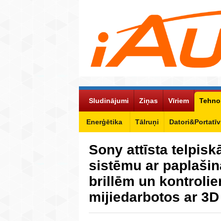
Sludinājumi
Ziņas
Vīriem
Tehno
Enerģētika
Tālruņi
Datori&Portatīv
Sony attīsta telpis
sistēmu ar paplašinā
brillēm un kontrolier
mijiedarbotos ar 3