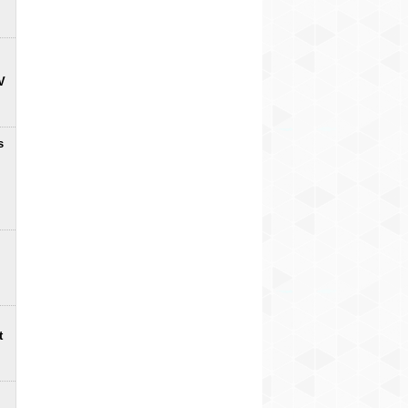
V
s
t