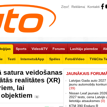
Ziņo!
Reklāma
Kontakti
loģijas
Sports
Video&TV
Forums
Lasītāju pieredze
Ak
ie
Testi
Internets&App
Spēles
Foto&Video
TV&Cita T
kā satura veidošanas
JAUNĀKAIS FORUM
tās realitātes (XR)
Latvijas Gada auto 2027 
jaunu automobiļu konkur
iem, lai
(39)
Nissan Leaf jaunais 2026
D objektiem
2027 tests, cena Latvijā 
1
lietotāju atsauksmes
(0)
KTM 390 Enduro R