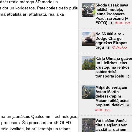
 redzēt reāla mēroga 3D modeļus
Škoda uzsāk sava
eidot un koriģēt tos. Pateicoties trešo pušu
lielākā modeļa,
jaunā krosovera
 atbalsta arī attālinātu, reāllaika
Peaq, ražošanu (+
FOTO)
1
No 66 000 eiro -
Dodge Charger
atgriežas Eiropas
tirgū
2
Kārļa Ulmaņa gatve
un Lielirbes ielas
krustojumā ierīkos
sabiedriskā
transporta joslu
5
Miljardu vērtajam
Aston Martin
debesskrāpim
Maiami atklājušies
nopietni defekti
6
rma un jaunākais Qualcomm Technologies,
Vai tiešām Vanšu
XR procesors. Šis procesors ar 4K OLED
tilta slēgšanu var
ēla kvalitāti, kā arī lietotāja un telpas
aizstāt ar dažiem