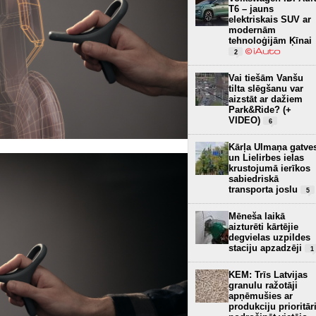
T6 – jauns
elektriskais SUV ar
modernām
tehnoloģijām Ķīnai
2
Vai tiešām Vanšu
tilta slēgšanu var
aizstāt ar dažiem
Park&Ride? (+
VIDEO)
6
Kārļa Ulmaņa gatve
un Lielirbes ielas
krustojumā ierīkos
sabiedriskā
transporta joslu
5
Mēneša laikā
aizturēti kārtējie
degvielas uzpildes
staciju apzadzēji
1
KEM: Trīs Latvijas
granulu ražotāji
apņēmušies ar
produkciju prioritār