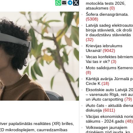
motocikla tests 2026,
atsauksmes
(0)
Šofera dienasgrāmata.
(5308)
Latvijā sadeg elektroauto
biroja stāvvietā, cik droši 
ir daudzstāvu stāvvietās
(32)
Krievijas iebrukums
Ukrainā!
(9042)
Vecas konfektes bērniem
Vai tas ir ok?
(3)
Moto salidojums Ķemero
(8)
Kārtējā avārija Jūrmalā p
Circle K
(18)
Eksotiskie auto Latvijā 2
– varenauto Rīgā, reti au
un iAuto carspotting
(79)
iAuto čats - aktuālā dien
diskusija
(6011)
Vācijas ekonomiskā nori
sākums - 2024.gads
(48)
ver paplašinātās realitātes (XR) brilles,
Volkswagen jaunajiem
LED mikrodisplejiem, caurredzamības
dzinējiem zūd jauda, ko