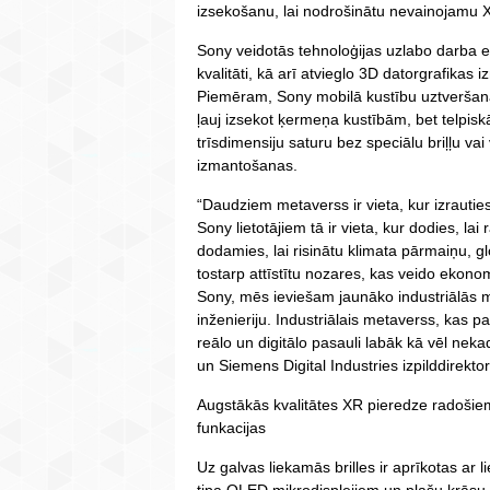
izsekošanu, lai nodrošinātu nevainojamu X
Sony veidotās tehnoloģijas uzlabo darba ef
kvalitāti, kā arī atvieglo 3D datorgrafika
Piemēram, Sony mobilā kustību uztveršan
ļauj izsekot ķermeņa kustībām, bet telpiskās
trīsdimensiju saturu bez speciālu briļļu vai
izmantošanas.
“Daudziem metaverss ir vieta, kur izrauti
Sony lietotājiem tā ir vieta, kur dodies, lai 
dodamies, lai risinātu klimata pārmaiņu, gl
tostarp attīstītu nozares, kas veido ekon
Sony, mēs ieviešam jaunāko industriālās
inženieriju. Industriālais metaverss, kas pa
reālo un digitālo pasauli labāk kā vēl ne
un Siemens Digital Industries izpilddirekto
Augstākās kvalitātes XR pieredze radošie
funkacijas
Uz galvas liekamās brilles ir aprīkotas ar l