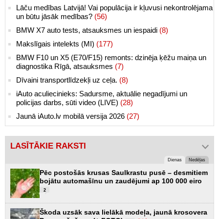
Lāču medības Latvijā! Vai populācija ir kļuvusi nekontrolējama
un būtu jāsāk medības?
(56)
BMW X7 auto tests, atsauksmes un iespaidi
(8)
Makslīgais intelekts (MI)
(177)
BMW F10 un X5 (E70/F15) remonts: dzinēja ķēžu maiņa un
diagnostika Rīgā, atsauksmes
(7)
Dīvaini transportlīdzekļi uz ceļa.
(8)
iAuto aculiecinieks: Sadursme, aktuālie negadījumi un
policijas darbs, sūti video (LIVE)
(28)
Jaunā iAuto.lv mobilā versija 2026
(27)
LASĪTĀKIE RAKSTI
Dienas
Nedēļas
Pēc postošās krusas Saulkrastu pusē – desmitiem
bojātu automašīnu un zaudējumi ap 100 000 eiro
2
Škoda uzsāk sava lielākā modeļa, jaunā krosovera