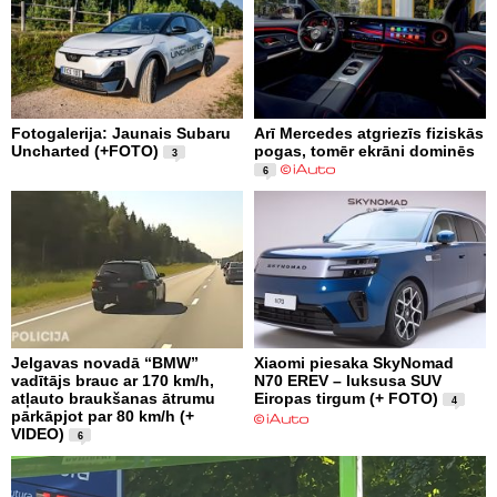
Fotogalerija: Jaunais Subaru
Arī Mercedes atgriezīs fiziskās
Uncharted (+FOTO)
pogas, tomēr ekrāni dominēs
3
6
Jelgavas novadā “BMW”
Xiaomi piesaka SkyNomad
vadītājs brauc ar 170 km/h,
N70 EREV – luksusa SUV
atļauto braukšanas ātrumu
Eiropas tirgum (+ FOTO)
4
pārkāpjot par 80 km/h (+
VIDEO)
6