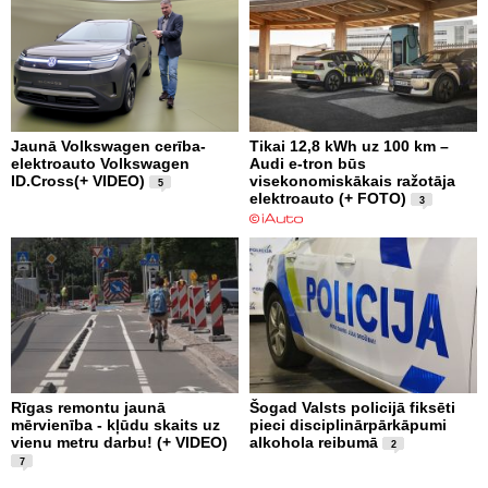
Jaunā Volkswagen cerība-
Tikai 12,8 kWh uz 100 km –
elektroauto Volkswagen
Audi e-tron būs
ID.Cross(+ VIDEO)
visekonomiskākais ražotāja
5
elektroauto (+ FOTO)
3
Rīgas remontu jaunā
Šogad Valsts policijā fiksēti
mērvienība - kļūdu skaits uz
pieci disciplinārpārkāpumi
vienu metru darbu! (+ VIDEO)
alkohola reibumā
2
7