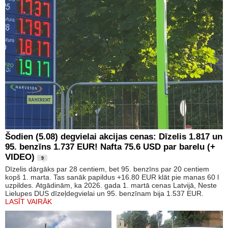
Šodien (5.08) degvielai akcijas cenas: Dīzelis 1.817 un
95. benzīns 1.737 EUR! Nafta 75.6 USD par barelu (+
VIDEO)
9
Dīzelis dārgāks par 28 centiem, bet 95. benzīns par 20 centiem
kopš 1. marta. Tas sanāk papildus +16.80 EUR klāt pie manas 60 l
uzpildes. Atgādinām, ka 2026. gada 1. martā cenas Latvijā, Neste
Lielupes DUS dīzeļdegvielai un 95. benzīnam bija 1.537 EUR.
LASĪT VAIRĀK