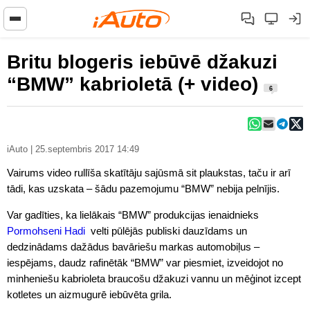
Britu blogeris iebūvē džakuzi
“BMW” kabrioletā (+ video)
6
iAuto | 25.septembris 2017 14:49
Vairums video rullīša skatītāju sajūsmā sit plaukstas, taču ir arī
tādi, kas uzskata – šādu pazemojumu “BMW” nebija pelnījis.
Var gadīties, ka lielākais “BMW” produkcijas ienaidnieks
Pormohseni Hadi
velti pūlējās publiski dauzīdams un
dedzinādams dažādus bavāriešu markas automobiļus –
iespējams, daudz rafinētāk “BMW” var piesmiet, izveidojot no
minheniešu kabrioleta braucošu džakuzi vannu un mēģinot izcept
kotletes un aizmugurē iebūvēta grila.