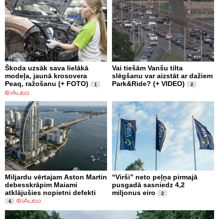
Škoda uzsāk sava lielākā
Vai tiešām Vanšu tilta
modeļa, jaunā krosovera
slēgšanu var aizstāt ar dažiem
Peaq, ražošanu (+ FOTO)
Park&Ride? (+ VIDEO)
1
2
Miljardu vērtajam Aston Martin
“Virši” neto peļņa pirmajā
debesskrāpim Maiami
pusgadā sasniedz 4,2
atklājušies nopietni defekti
miljonus eiro
2
6