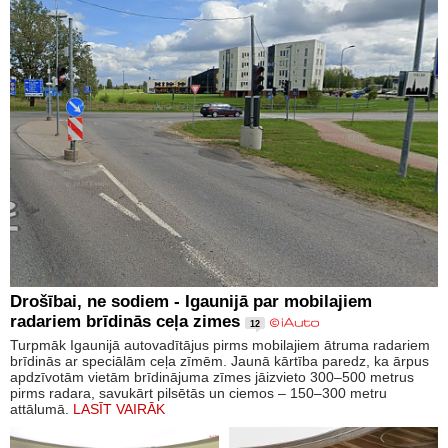
Drošībai, ne sodiem - Igaunijā par mobilajiem
radariem brīdinās ceļa zimes
12
Turpmāk Igaunijā autovadītājus pirms mobilajiem ātruma radariem
brīdinās ar speciālām ceļa zīmēm. Jaunā kārtība paredz, ka ārpus
apdzīvotām vietām brīdinājuma zīmes jāizvieto 300–500 metrus
pirms radara, savukārt pilsētās un ciemos – 150–300 metru
attālumā.
LASĪT VAIRĀK