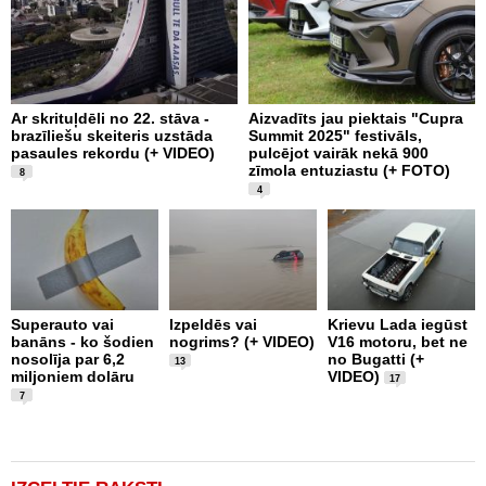
Ar skrituļdēli no 22. stāva -
Aizvadīts jau piektais "Cupra
K
brazīliešu skeiteris uzstāda
Summit 2025" festivāls,
e
pasaules rekordu (+ VIDEO)
pulcējot vairāk nekā 900
“
zīmola entuziastu (+ FOTO)
F
8
4
L
1
Superauto vai
Izpeldēs vai
Krievu Lada iegūst
m
banāns - ko šodien
nogrims? (+ VIDEO)
V16 motoru, bet ne
T
nosolīja par 6,2
no Bugatti (+
13
F
miljoniem dolāru
VIDEO)
17
7