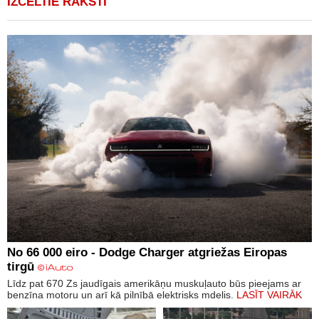
IZCELTIE RAKSTI
No 66 000 eiro - Dodge Charger atgriežas Eiropas
tirgū
Līdz pat 670 Zs jaudīgais amerikāņu muskuļauto būs pieejams ar
benzīna motoru un arī kā pilnībā elektrisks mdelis.
LASĪT VAIRĀK