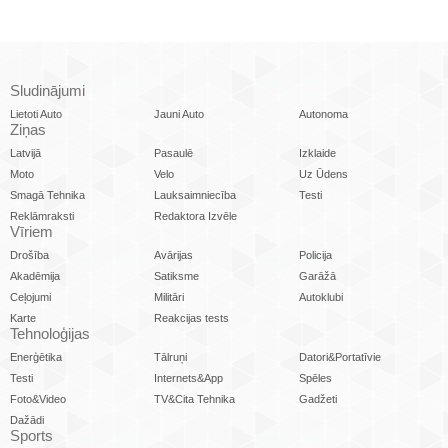
Sludinājumi
Lietoti Auto
Jauni Auto
Autonoma
Ziņas
Latvijā
Pasaulē
Izklaide
Moto
Velo
Uz Ūdens
Smagā Tehnika
Lauksaimniecība
Testi
Reklāmraksti
Redaktora Izvēle
Vīriem
Drošība
Avārijas
Policija
Akadēmija
Satiksme
Garāžā
Ceļojumi
Militāri
Autoklubi
Karte
Reakcijas tests
Tehnoloģijas
Enerģētika
Tālruņi
Datori&Portatīvie
Testi
Internets&App
Spēles
Foto&Video
TV&Cita Tehnika
Gadžeti
Dažādi
Sports