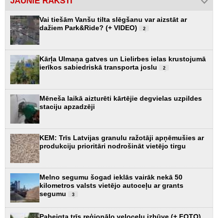
JAUNIE RAKSTI
Vai tiešām Vanšu tilta slēgšanu var aizstāt ar
dažiem Park&Ride? (+ VIDEO)
2
Kārļa Ulmaņa gatves un Lielirbes ielas krustojumā
ierīkos sabiedriskā transporta joslu
2
Mēneša laikā aizturēti kārtējie degvielas uzpildes
staciju apzadzēji
KEM: Trīs Latvijas granulu ražotāji apņēmušies ar
produkciju prioritāri nodrošināt vietējo tirgu
Melno segumu šogad ieklās vairāk nekā 50
kilometros valsts vietējo autoceļu ar grants
segumu
3
Pabeigta trīs reģionālo veloceļu izbūve (+ FOTO)