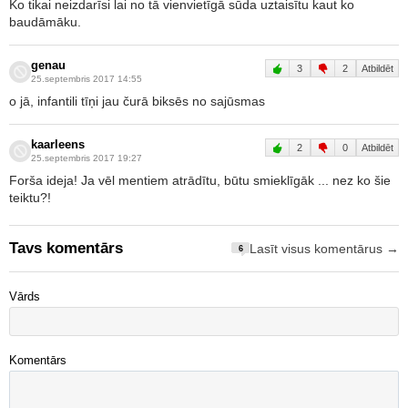
Ko tikai neizdarīsi lai no tā vienvietīgā sūda uztaisītu kaut ko
baudāmāku.
genau
3
2
Atbildēt
25.septembris 2017 14:55
o jā, infantili tīņi jau čurā biksēs no sajūsmas
kaarleens
2
0
Atbildēt
25.septembris 2017 19:27
Forša ideja! Ja vēl mentiem atrādītu, būtu smieklīgāk ... nez ko šie
teiktu?!
Tavs komentārs
Lasīt visus komentārus →
6
Vārds
Komentārs