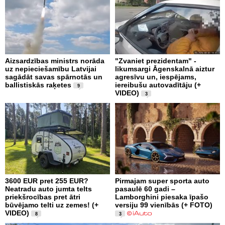
Aizsardzības ministrs norāda
"Zvaniet prezidentam" -
uz nepieciešamību Latvijai
likumsargi Āgenskalnā aiztur
sagādāt savas spārnotās un
agresīvu un, iespējams,
ballistiskās raķetes
iereibušu autovadītāju (+
9
VIDEO)
3
3600 EUR pret 255 EUR?
Pirmajam super sporta auto
Neatradu auto jumta telts
pasaulē 60 gadi –
priekšrocības pret ātri
Lamborghini piesaka īpašo
būvējamo telti uz zemes! (+
versiju 99 vienībās (+ FOTO)
VIDEO)
8
3