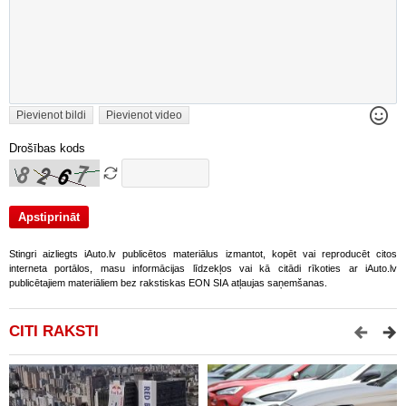
Pievienot bildi
Pievienot video
Drošības kods
Stingri aizliegts iAuto.lv publicētos materiālus izmantot, kopēt vai reproducēt citos
interneta portālos, masu informācijas līdzekļos vai kā citādi rīkoties ar iAuto.lv
publicētajiem materiāliem bez rakstiskas EON SIA atļaujas saņemšanas.
CITI RAKSTI