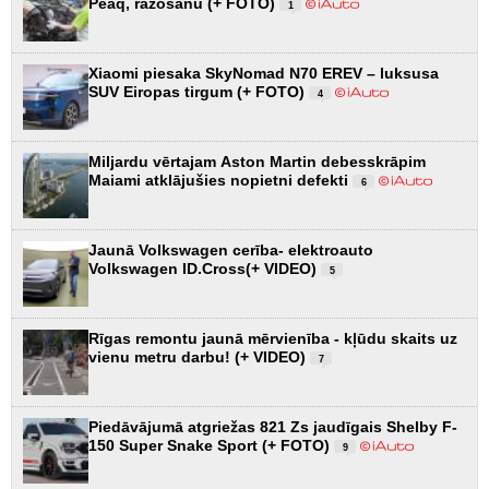
Peaq, ražošanu (+ FOTO)
1
Xiaomi piesaka SkyNomad N70 EREV – luksusa
SUV Eiropas tirgum (+ FOTO)
4
Miljardu vērtajam Aston Martin debesskrāpim
Maiami atklājušies nopietni defekti
6
Jaunā Volkswagen cerība- elektroauto
Volkswagen ID.Cross(+ VIDEO)
5
Rīgas remontu jaunā mērvienība - kļūdu skaits uz
vienu metru darbu! (+ VIDEO)
7
Piedāvājumā atgriežas 821 Zs jaudīgais Shelby F-
150 Super Snake Sport (+ FOTO)
9