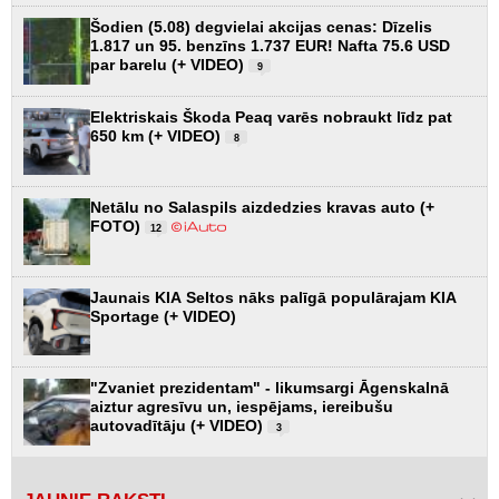
Šodien (5.08) degvielai akcijas cenas: Dīzelis
1.817 un 95. benzīns 1.737 EUR! Nafta 75.6 USD
par barelu (+ VIDEO)
9
Elektriskais Škoda Peaq varēs nobraukt līdz pat
650 km (+ VIDEO)
8
Netālu no Salaspils aizdedzies kravas auto (+
FOTO)
12
Jaunais KIA Seltos nāks palīgā populārajam KIA
Sportage (+ VIDEO)
"Zvaniet prezidentam" - likumsargi Āgenskalnā
aiztur agresīvu un, iespējams, iereibušu
autovadītāju (+ VIDEO)
3