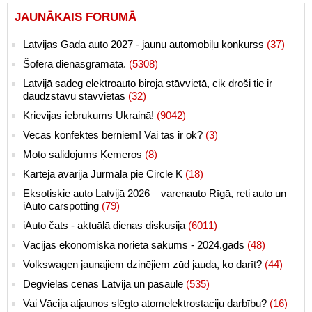
JAUNĀKAIS FORUMĀ
Latvijas Gada auto 2027 - jaunu automobiļu konkurss
(37)
Šofera dienasgrāmata.
(5308)
Latvijā sadeg elektroauto biroja stāvvietā, cik droši tie ir
daudzstāvu stāvvietās
(32)
Krievijas iebrukums Ukrainā!
(9042)
Vecas konfektes bērniem! Vai tas ir ok?
(3)
Moto salidojums Ķemeros
(8)
Kārtējā avārija Jūrmalā pie Circle K
(18)
Eksotiskie auto Latvijā 2026 – varenauto Rīgā, reti auto un
iAuto carspotting
(79)
iAuto čats - aktuālā dienas diskusija
(6011)
Vācijas ekonomiskā norieta sākums - 2024.gads
(48)
Volkswagen jaunajiem dzinējiem zūd jauda, ko darīt?
(44)
Degvielas cenas Latvijā un pasaulē
(535)
Vai Vācija atjaunos slēgto atomelektrostaciju darbību?
(16)