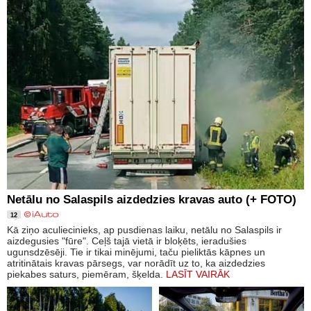
Netālu no Salaspils aizdedzies kravas auto (+ FOTO)
12
Kā ziņo aculiecinieks, ap pusdienas laiku, netālu no Salaspils ir
aizdegusies "fūre". Ceļš tajā vietā ir bloķēts, ieradušies
ugunsdzēsēji. Tie ir tikai minējumi, taču pieliktās kāpnes un
atritinātais kravas pārsegs, var norādīt uz to, ka aizdedzies
piekabes saturs, piemēram, šķelda.
LASĪT VAIRĀK