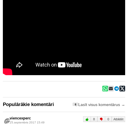
Populārākie komentāri
Lasīt visus komentārus →
6
viencexperc
8
0
Atbildēt
25.septembris 2017 15:49