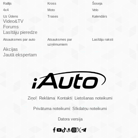
Rallijs
Kross
Šoseja
4x4
Moto
Velo
Uz Ūdens
Trases
Kalendārs
Video&TV
Forums
Lasītāju pieredze
Atsauksmes par auto
Atsauksmes par
Lasītāju raksti
uzņēmumiem
Akcijas
Jautā ekspertam
Ziņo!
Reklāma
Kontakti
Lietošanas noteikumi
Privātuma noteikumi
Sīkdatņu noteikumi
Datora versija