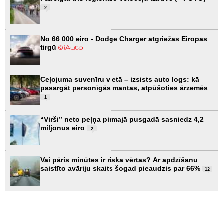
2
No 66 000 eiro - Dodge Charger atgriežas Eiropas
tirgū
Ceļojuma suvenīru vietā – izsists auto logs: kā
pasargāt personīgās mantas, atpūšoties ārzemēs
1
“Virši” neto peļņa pirmajā pusgadā sasniedz 4,2
miljonus eiro
2
Vai pāris minūtes ir riska vērtas? Ar apdzīšanu
saistīto avāriju skaits šogad pieaudzis par 66%
12