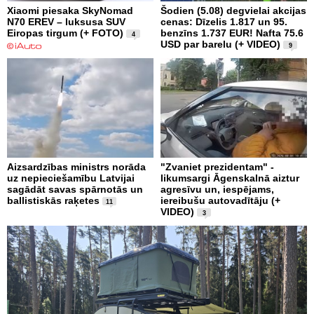
Xiaomi piesaka SkyNomad
Šodien (5.08) degvielai akcijas
N70 EREV – luksusa SUV
cenas: Dīzelis 1.817 un 95.
Eiropas tirgum (+ FOTO)
benzīns 1.737 EUR! Nafta 75.6
4
USD par barelu (+ VIDEO)
9
Aizsardzības ministrs norāda
"Zvaniet prezidentam" -
uz nepieciešamību Latvijai
likumsargi Āgenskalnā aiztur
sagādāt savas spārnotās un
agresīvu un, iespējams,
ballistiskās raķetes
iereibušu autovadītāju (+
11
VIDEO)
3