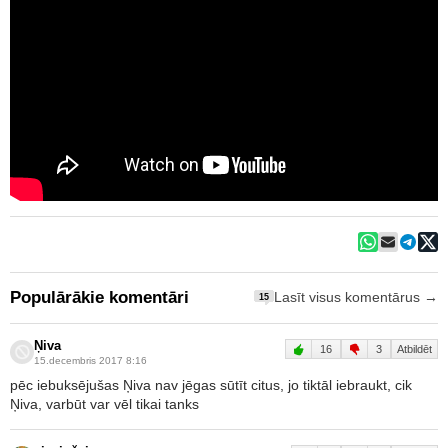
Populārākie komentāri
Lasīt visus komentārus →
15
Ņiva
16
3
Atbildēt
15.decembris 2017 8:16
pēc iebuksējušas Ņiva nav jēgas sūtīt citus, jo tiktāl iebraukt, cik
Ņiva, varbūt var vēl tikai tanks