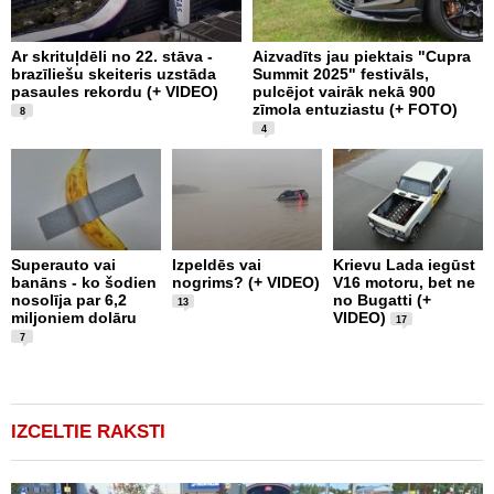
Ar skrituļdēli no 22. stāva -
Aizvadīts jau piektais "Cupra
K
brazīliešu skeiteris uzstāda
Summit 2025" festivāls,
e
pasaules rekordu (+ VIDEO)
pulcējot vairāk nekā 900
“
zīmola entuziastu (+ FOTO)
F
8
4
L
1
Superauto vai
Izpeldēs vai
Krievu Lada iegūst
m
banāns - ko šodien
nogrims? (+ VIDEO)
V16 motoru, bet ne
T
nosolīja par 6,2
no Bugatti (+
13
F
miljoniem dolāru
VIDEO)
17
7
IZCELTIE RAKSTI