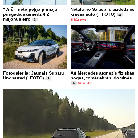
“Virši” neto peļņa pirmajā
Netālu no Salaspils aizdedzies
pusgadā sasniedz 4,2
kravas auto (+ FOTO)
12
miljonus eiro
3
Fotogalerija: Jaunais Subaru
Arī Mercedes atgriezīs fiziskās
Uncharted (+FOTO)
pogas, tomēr ekrāni dominēs
3
6