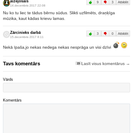
aizejošais
9
3
Atbildēt
14.decembris 2017 22:08
Nu ko tu liec te tādus bērnu sūdus. Slikti uzfilmēts, draņķīga
mūzika, kaut kādas krievu lamas.
Zārcinieks darbā
3
0
Atbildēt
15.decembris 2017 8:11
Nekā īpaša,jo nekas nedega nekas nesprāga un visi dzīvi
Tavs komentārs
Lasīt visus komentārus →
15
Vārds
Komentārs