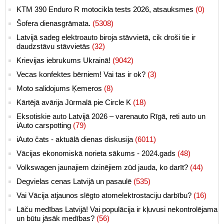
KTM 390 Enduro R motocikla tests 2026, atsauksmes
(0)
Šofera dienasgrāmata.
(5308)
Latvijā sadeg elektroauto biroja stāvvietā, cik droši tie ir
daudzstāvu stāvvietās
(32)
Krievijas iebrukums Ukrainā!
(9042)
Vecas konfektes bērniem! Vai tas ir ok?
(3)
Moto salidojums Ķemeros
(8)
Kārtējā avārija Jūrmalā pie Circle K
(18)
Eksotiskie auto Latvijā 2026 – varenauto Rīgā, reti auto un
iAuto carspotting
(79)
iAuto čats - aktuālā dienas diskusija
(6011)
Vācijas ekonomiskā norieta sākums - 2024.gads
(48)
Volkswagen jaunajiem dzinējiem zūd jauda, ko darīt?
(44)
Degvielas cenas Latvijā un pasaulē
(535)
Vai Vācija atjaunos slēgto atomelektrostaciju darbību?
(16)
Lāču medības Latvijā! Vai populācija ir kļuvusi nekontrolējama
un būtu jāsāk medības?
(56)