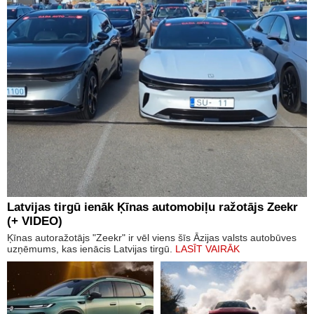
Latvijas tirgū ienāk Ķīnas automobiļu ražotājs Zeekr
(+ VIDEO)
Ķīnas autoražotājs "Zeekr" ir vēl viens šīs Āzijas valsts autobūves
uzņēmums, kas ienācis Latvijas tirgū.
LASĪT VAIRĀK