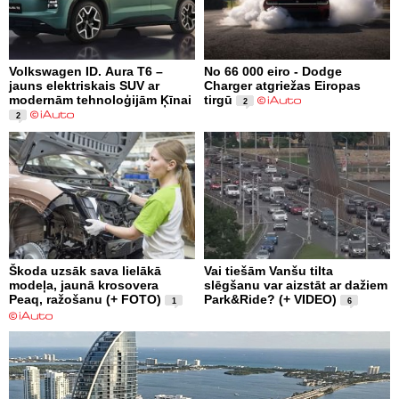
Volkswagen ID. Aura T6 –
No 66 000 eiro - Dodge
jauns elektriskais SUV ar
Charger atgriežas Eiropas
modernām tehnoloģijām Ķīnai
tirgū
2
2
Škoda uzsāk sava lielākā
Vai tiešām Vanšu tilta
modeļa, jaunā krosovera
slēgšanu var aizstāt ar dažiem
Peaq, ražošanu (+ FOTO)
Park&Ride? (+ VIDEO)
1
6