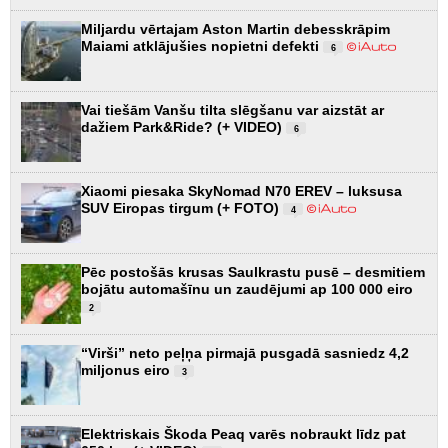
Miljardu vērtajam Aston Martin debesskrāpim
Maiami atklājušies nopietni defekti
6
Vai tiešām Vanšu tilta slēgšanu var aizstāt ar
dažiem Park&Ride? (+ VIDEO)
6
Xiaomi piesaka SkyNomad N70 EREV – luksusa
SUV Eiropas tirgum (+ FOTO)
4
Pēc postošās krusas Saulkrastu pusē – desmitiem
bojātu automašīnu un zaudējumi ap 100 000 eiro
2
“Virši” neto peļņa pirmajā pusgadā sasniedz 4,2
miljonus eiro
3
Elektriskais Škoda Peaq varēs nobraukt līdz pat