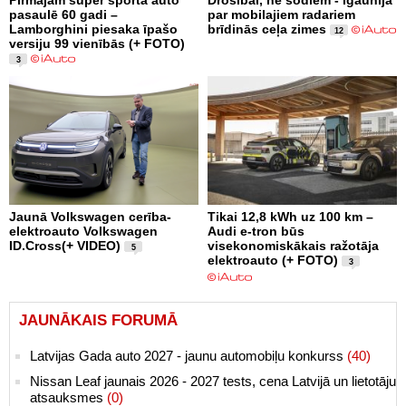
Pirmajam super sporta auto
Drošībai, ne sodiem - Igaunijā
pasaulē 60 gadi –
par mobilajiem radariem
Lamborghini piesaka īpašo
brīdinās ceļa zimes
12
versiju 99 vienībās (+ FOTO)
3
Jaunā Volkswagen cerība-
Tikai 12,8 kWh uz 100 km –
elektroauto Volkswagen
Audi e-tron būs
ID.Cross(+ VIDEO)
visekonomiskākais ražotāja
5
elektroauto (+ FOTO)
3
JAUNĀKAIS FORUMĀ
Latvijas Gada auto 2027 - jaunu automobiļu konkurss
(40)
Nissan Leaf jaunais 2026 - 2027 tests, cena Latvijā un lietotāju
atsauksmes
(0)