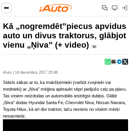
Kā „nogremdēt”piecus apvidus
auto un divus traktorus, glābjot
vienu „Ņiva” (+ video)
15
iAuto | 14.decembris 2017 20:48
Stāsts sākas ar to, ka makšķernieki (varbūt zvejnieki vai
mednieki) ar „Ņiva” mēģina apbraukt stipri pielijušo ceļu pa pļavu.
Tas viņiem neizdodas un automobilis iestrēgst dubļos. Glābt
„Ņiva” dodas Hyundai Santa Fe, Chevrolet Niva, Nissan Navara,
Toyota Hilux, kā arī divi traktori, taču neviens no viņiem mērķi
nesasniedz.