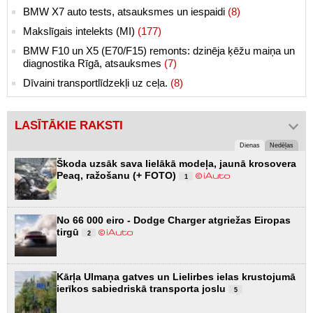
BMW X7 auto tests, atsauksmes un iespaidi
(8)
Makslīgais intelekts (MI)
(177)
BMW F10 un X5 (E70/F15) remonts: dzinēja ķēžu maiņa un
diagnostika Rīgā, atsauksmes
(7)
Dīvaini transportlīdzekļi uz ceļa.
(8)
LASĪTĀKIE RAKSTI
Dienas
Nedēļas
Škoda uzsāk sava lielākā modeļa, jaunā krosovera
Peaq, ražošanu (+ FOTO)
1
No 66 000 eiro - Dodge Charger atgriežas Eiropas
tirgū
2
Kārļa Ulmaņa gatves un Lielirbes ielas krustojumā
ierīkos sabiedriskā transporta joslu
5