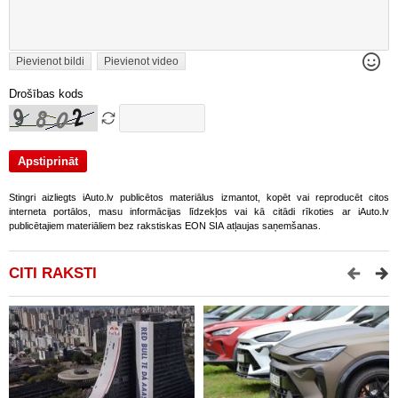
Pievienot bildi
Pievienot video
Drošības kods
Stingri aizliegts iAuto.lv publicētos materiālus izmantot, kopēt vai reproducēt citos
interneta portālos, masu informācijas līdzekļos vai kā citādi rīkoties ar iAuto.lv
publicētajiem materiāliem bez rakstiskas EON SIA atļaujas saņemšanas.
CITI RAKSTI