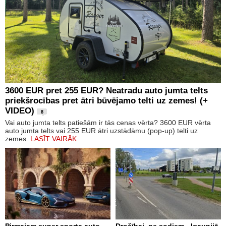
3600 EUR pret 255 EUR? Neatradu auto jumta telts
priekšrocības pret ātri būvējamo telti uz zemes! (+
VIDEO)
8
Vai auto jumta telts patiešām ir tās cenas vērta? 3600 EUR vērta
auto jumta telts vai 255 EUR ātri uzstādāmu (pop-up) telti uz
zemes.
LASĪT VAIRĀK