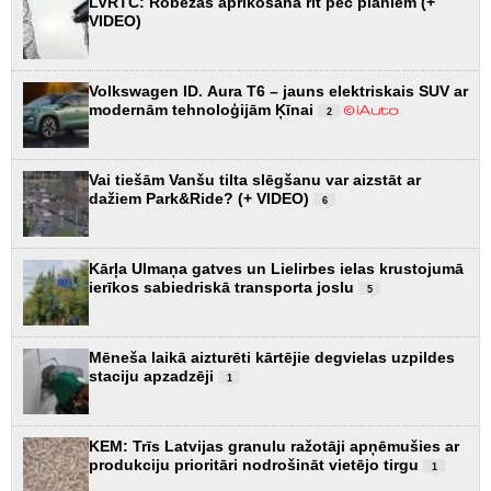
LVRTC: Robežas aprīkošana rit pēc plāniem (+
VIDEO)
Volkswagen ID. Aura T6 – jauns elektriskais SUV ar
modernām tehnoloģijām Ķīnai
2
Vai tiešām Vanšu tilta slēgšanu var aizstāt ar
dažiem Park&Ride? (+ VIDEO)
6
Kārļa Ulmaņa gatves un Lielirbes ielas krustojumā
ierīkos sabiedriskā transporta joslu
5
Mēneša laikā aizturēti kārtējie degvielas uzpildes
staciju apzadzēji
1
KEM: Trīs Latvijas granulu ražotāji apņēmušies ar
produkciju prioritāri nodrošināt vietējo tirgu
1