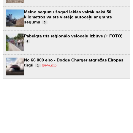
Melno segumu šogad ieklās vairāk nekā 50
kilometros valsts vietējo autoceļu ar grants
segumu
5
Pabeigta trīs reģionālo veloceļu izbūve (+ FOTO)
4
No 66 000 eiro - Dodge Charger atgriežas Eiropas
tirgū
2