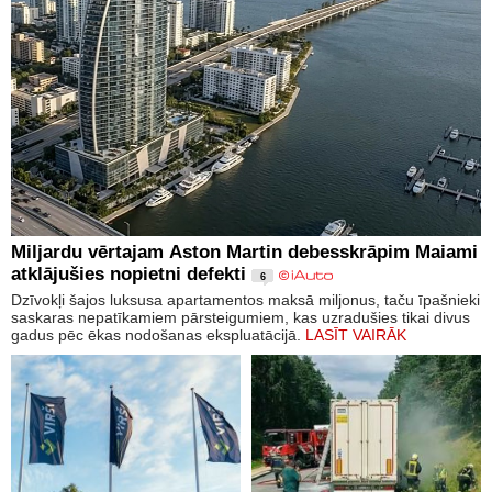
Miljardu vērtajam Aston Martin debesskrāpim Maiami
atklājušies nopietni defekti
6
Dzīvokļi šajos luksusa apartamentos maksā miljonus, taču īpašnieki
saskaras nepatīkamiem pārsteigumiem, kas uzradušies tikai divus
gadus pēc ēkas nodošanas ekspluatācijā.
LASĪT VAIRĀK