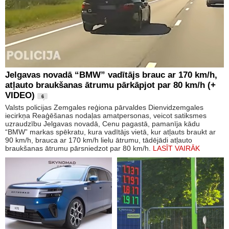
Jelgavas novadā “BMW” vadītājs brauc ar 170 km/h,
atļauto braukšanas ātrumu pārkāpjot par 80 km/h (+
VIDEO)
6
Valsts policijas Zemgales reģiona pārvaldes Dienvidzemgales
iecirkņa Reaģēšanas nodaļas amatpersonas, veicot satiksmes
uzraudzību Jelgavas novadā, Cenu pagastā, pamanīja kādu
“BMW” markas spēkratu, kura vadītājs vietā, kur atļauts braukt ar
90 km/h, brauca ar 170 km/h lielu ātrumu, tādējādi atļauto
braukšanas ātrumu pārsniedzot par 80 km/h.
LASĪT VAIRĀK