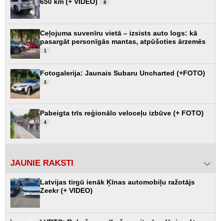
650 km (+ VIDEO)
8
Ceļojuma suvenīru vietā – izsists auto logs: kā
pasargāt personīgās mantas, atpūšoties ārzemēs
1
Fotogalerija: Jaunais Subaru Uncharted (+FOTO)
3
Pabeigta trīs reģionālo veloceļu izbūve (+ FOTO)
4
JAUNIE RAKSTI
Latvijas tirgū ienāk Ķīnas automobiļu ražotājs
Zeekr (+ VIDEO)