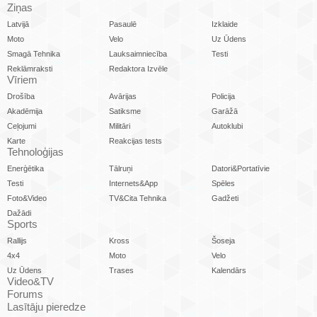
Ziņas
Latvijā
Pasaulē
Izklaide
Moto
Velo
Uz Ūdens
Smagā Tehnika
Lauksaimniecība
Testi
Reklāmraksti
Redaktora Izvēle
Vīriem
Drošība
Avārijas
Policija
Akadēmija
Satiksme
Garāžā
Ceļojumi
Militāri
Autoklubi
Karte
Reakcijas tests
Tehnoloģijas
Enerģētika
Tālruņi
Datori&Portatīvie
Testi
Internets&App
Spēles
Foto&Video
TV&Cita Tehnika
Gadžeti
Dažādi
Sports
Rallijs
Kross
Šoseja
4x4
Moto
Velo
Uz Ūdens
Trases
Kalendārs
Video&TV
Forums
Lasītāju pieredze