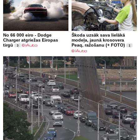
No 66 000 eiro - Dodge
Škoda uzsāk sava lielākā
Charger atgriežas Eiropas
modeļa, jaunā krosovera
tirgū
Peaq, ražošanu (+ FOTO)
3
1