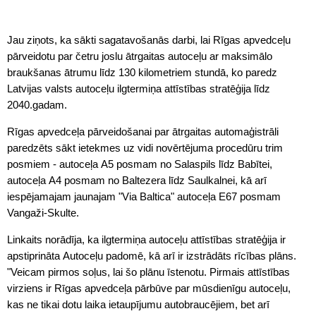
Jau ziņots, ka sākti sagatavošanās darbi, lai Rīgas apvedceļu
pārveidotu par četru joslu ātrgaitas autoceļu ar maksimālo
braukšanas ātrumu līdz 130 kilometriem stundā, ko paredz
Latvijas valsts autoceļu ilgtermiņa attīstības stratēģija līdz
2040.gadam.
Rīgas apvedceļa pārveidošanai par ātrgaitas automaģistrāli
paredzēts sākt ietekmes uz vidi novērtējuma procedūru trim
posmiem - autoceļa A5 posmam no Salaspils līdz Babītei,
autoceļa A4 posmam no Baltezera līdz Saulkalnei, kā arī
iespējamajam jaunajam "Via Baltica" autoceļa E67 posmam
Vangaži-Skulte.
Linkaits norādīja, ka ilgtermiņa autoceļu attīstības stratēģija ir
apstiprināta Autoceļu padomē, kā arī ir izstrādāts rīcības plāns.
"Veicam pirmos soļus, lai šo plānu īstenotu. Pirmais attīstības
virziens ir Rīgas apvedceļa pārbūve par mūsdienīgu autoceļu,
kas ne tikai dotu laika ietaupījumu autobraucējiem, bet arī