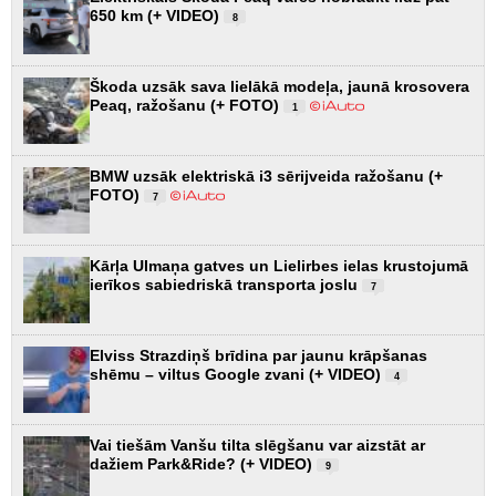
650 km (+ VIDEO)
8
Škoda uzsāk sava lielākā modeļa, jaunā krosovera
Peaq, ražošanu (+ FOTO)
1
BMW uzsāk elektriskā i3 sērijveida ražošanu (+
FOTO)
7
Kārļa Ulmaņa gatves un Lielirbes ielas krustojumā
ierīkos sabiedriskā transporta joslu
7
Elviss Strazdiņš brīdina par jaunu krāpšanas
shēmu – viltus Google zvani (+ VIDEO)
4
Vai tiešām Vanšu tilta slēgšanu var aizstāt ar
dažiem Park&Ride? (+ VIDEO)
9