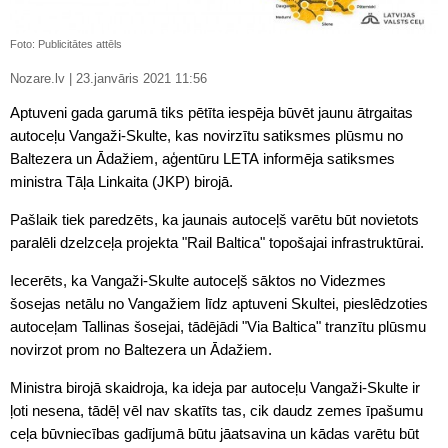
Foto: Publicitātes attēls
Nozare.lv | 23.janvāris 2021 11:56
Aptuveni gada garumā tiks pētīta iespēja būvēt jaunu ātrgaitas
autoceļu Vangaži-Skulte, kas novirzītu satiksmes plūsmu no
Baltezera un Ādažiem, aģentūru LETA informēja satiksmes
ministra Tāļa Linkaita (JKP) birojā.
Pašlaik tiek paredzēts, ka jaunais autoceļš varētu būt novietots
paralēli dzelzceļa projekta "Rail Baltica" topošajai infrastruktūrai.
Iecerēts, ka Vangaži-Skulte autoceļš sāktos no Videzmes
šosejas netālu no Vangažiem līdz aptuveni Skultei, pieslēdzoties
autoceļam Tallinas šosejai, tādējādi "Via Baltica" tranzītu plūsmu
novirzot prom no Baltezera un Ādažiem.
Ministra birojā skaidroja, ka ideja par autoceļu Vangaži-Skulte ir
ļoti nesena, tādēļ vēl nav skatīts tas, cik daudz zemes īpašumu
ceļa būvniecības gadījumā būtu jāatsavina un kādas varētu būt