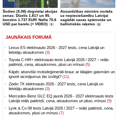
Šodien (5.08) degvielai akcijas
Aizsardzības ministrs norāda
cenas: Dīzelis 1.817 un 95.
uz nepieciešamību Latvijai
benzīns 1.737 EUR! Nafta 75.6
sagādāt savas spārnotās un
USD par barelu (+ VIDEO)
ballistiskās raķetes
9
12
JAUNĀKAIS FORUMĀ
Lexus ES elektroauto 2026 - 2027 tests, cena Latvijā un
lietotāju atsauksmes
(3)
Toyota C-HR+ elektroauto tests Latvijā 2026 / 2027 – reāls
patēriņš, cena, atsauksmes, plusi un mīnusi
(5)
Kāpēc atsevišķi motodeģenerāti brauc ar tālajām gaismām un
ignorē aicinājumus tās izslēgt?
(11)
Zeekr 7X elektroauto 2026 - 2027 tests, cena Latvijā un
lietotāju atsauksmes
(3)
Mercedes-Benz GLC EQ jaunā 2026 - 2027 elektroauto tests
Latvijā reāls patēriņš, cena, atsauksmes un plusi, mīnusi
(9)
Lynk & Co 08 tests Latvijā 2026 / 2027 – reāls patēriņš, cena,
atsauksmes, plusi un mīnusi
(7)