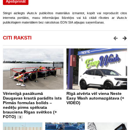
Stingri aizliegts iAuto.lv publicētos materiālus izmantot, kopēt vai reproducēt citos
interneta portālos, masu informācijas līdzekļos vai kā citādi rīkoties ar iAuto.lv
publicētajiem materiāliem bez rakstiskas EON SIA atļaujas saņemšanas.
CITI RAKSTI
Vērienīgā pasākumā
Rīgā atvērta vēl viena Neste
V
Daugavas krastā parādīts īsts
Easy Wash automazgātava (+
s
Pirmās formulas bolīds –
VIDEO)
P
nedēļu pirms spēkrata
brauciena Rīgas svētkos (+
FOTO)
3