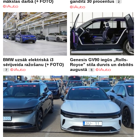
mākslas darbā (+ FOTO)
gandrīz 30 procentus
2
BMW uzsāk elektriskā i3
Genesis GV90 iegūs „Rolls-
sērijveida ražošanu (+ FOTO)
Royce” stila durvis un debitēs
augustā
7
5