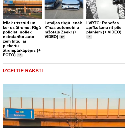
K
g
Izliek trīsstūri un
Latvijas tirgū ienāk
LVRTC: Robežas
a
ķer uz ātrumu: Rīgā
Ķīnas automobiļu
aprīkošana rit pēc
p
policisti noliek
ražotājs Zeekr (+
plāniem (+ VIDEO)
n
netrafarēto auto
VIDEO)
t
12
2
zem tilta, lai
pieķertu
ātrumpārkāpējus (+
FOTO)
15
IZCELTIE RAKSTI