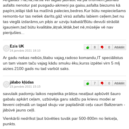
asfalts nenotur pat pusgadu-akmeņi pa gaisu,asfalta biezums kā
papīrs,ielāpi tādi ka mašīnā palecies,bedres.Kur būtu nepieciešams
remonts-tur tas netiek darīts,gāž virsū asfaltu labiem ceļiem,bet nu
tas vieglā izdarāms,un piķis ar uzviju kabatā!Būtu devuši strādāt
igauņiem,tad būtu kvalitāte,ātŗak,lētāk,bet nē,mūsējie vē nav
pierijušies...
Ezis UK
8
0
Atbildēt
24.janvāris 2021 18:10
Ar gadu nekas nebūs,štabu vajag,radoso komandu,IT speciālistus
un tam visam taču vajag kādu smuku ēku,kurss izpētei virn 5 mlj
aizies.2100 gads nu tad varbūt saks.
jālabo kļūdas
7
0
Atbildēt
23.janvāris 2021 15:15
savulaik padomju laikos nepietika prātiņa neatļaut apbūvēt šauro
gabalu apkārt ceļam, uzbūvēja garu sādžu pa krievu modei ar
lieveni ceļmalā un tagad skuju var paplašināt ceļu cauri Baltzeram -
jābūvē jauns ceļš.
Vienkārši nedrīkst ļaut būvēties tuvāk par 500-800m no lielceļa,
punkts.