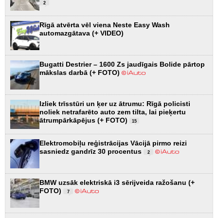
2
Rīgā atvērta vēl viena Neste Easy Wash
automazgātava (+ VIDEO)
Bugatti Destrier – 1600 Zs jaudīgais Bolide pārtop
mākslas darbā (+ FOTO)
Izliek trīsstūri un ķer uz ātrumu: Rīgā policisti
noliek netrafarēto auto zem tilta, lai pieķertu
ātrumpārkāpējus (+ FOTO)
15
Elektromobiļu reģistrācijas Vācijā pirmo reizi
sasniedz gandrīz 30 procentus
2
BMW uzsāk elektriskā i3 sērijveida ražošanu (+
FOTO)
7