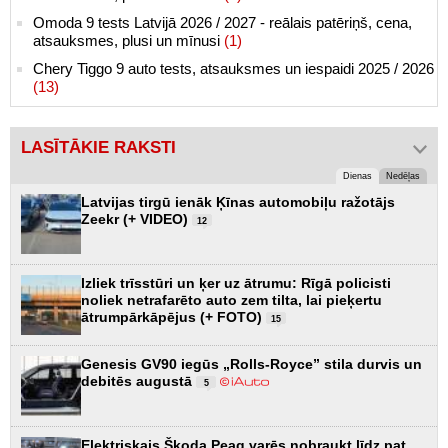
Omoda 9 tests Latvijā 2026 / 2027 - reālais patēriņš, cena,
atsauksmes, plusi un mīnusi
(1)
Chery Tiggo 9 auto tests, atsauksmes un iespaidi 2025 / 2026
(13)
LASĪTĀKIE RAKSTI
Dienas
Nedēļas
Latvijas tirgū ienāk Ķīnas automobiļu ražotājs
Zeekr (+ VIDEO)
12
Izliek trīsstūri un ķer uz ātrumu: Rīgā policisti
noliek netrafarēto auto zem tilta, lai pieķertu
ātrumpārkāpējus (+ FOTO)
15
Genesis GV90 iegūs „Rolls-Royce” stila durvis un
debitēs augustā
5
Elektriskais Škoda Peaq varēs nobraukt līdz pat