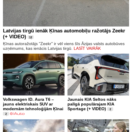
Latvijas tirgū ienāk Ķīnas automobiļu ražotājs Zeekr
(+ VIDEO)
12
Ķīnas autoražotājs "Zeekr" ir vēl viens šīs Āzijas valsts autobūves
uzņēmums, kas ienācis Latvijas tirgū.
LASĪT VAIRĀK
Volkswagen ID. Aura T6 –
Jaunais KIA Seltos nāks
jauns elektriskais SUV ar
palīgā populārajam KIA
modernām tehnoloģijām Ķīnai
Sportage (+ VIDEO)
2
2