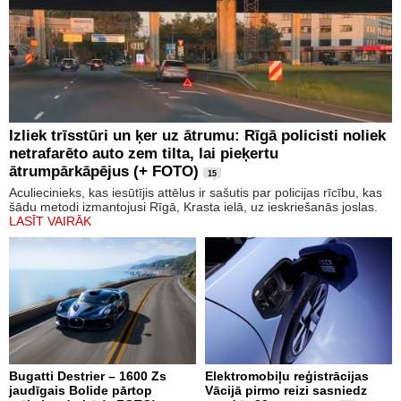
Izliek trīsstūri un ķer uz ātrumu: Rīgā policisti noliek
netrafarēto auto zem tilta, lai pieķertu
ātrumpārkāpējus (+ FOTO)
15
Aculiecinieks, kas iesūtījis attēlus ir sašutis par policijas rīcību, kas
šādu metodi izmantojusi Rīgā, Krasta ielā, uz ieskriešanās joslas.
LASĪT VAIRĀK
Bugatti Destrier – 1600 Zs
Elektromobiļu reģistrācijas
jaudīgais Bolide pārtop
Vācijā pirmo reizi sasniedz