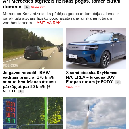
Arī Mercedes atgriezīs fiziskās pogas, tomēr ekrāni
dominēs
6
Mercedes-Benz atzinis, ka pēdējos gados automobiļu salonos ir
pārāk tālu aizgājis fizisko pogu aizstāšanā ar skārienjutīgām
vadības ierīcēm.
LASĪT VAIRĀK
Jelgavas novadā “BMW”
Xiaomi piesaka SkyNomad
vadītājs brauc ar 170 km/h,
N70 EREV – luksusa SUV
atļauto braukšanas ātrumu
Eiropas tirgum (+ FOTO)
4
pārkāpjot par 80 km/h (+
VIDEO)
6