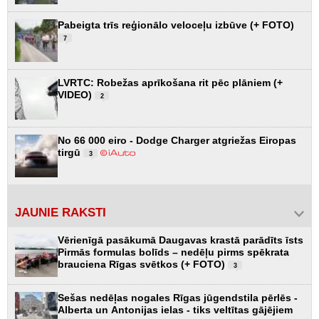
Pabeigta trīs reģionālo veloceļu izbūve (+ FOTO)
7
LVRTC: Robežas aprīkošana rit pēc plāniem (+
VIDEO)
2
No 66 000 eiro - Dodge Charger atgriežas Eiropas
tirgū
3
JAUNIE RAKSTI
Vērienīgā pasākumā Daugavas krastā parādīts īsts
Pirmās formulas bolīds – nedēļu pirms spēkrata
brauciena Rīgas svētkos (+ FOTO)
3
Sešas nedēļas nogales Rīgas jūgendstila pērlēs -
Alberta un Antonijas ielas - tiks veltītas gājējiem