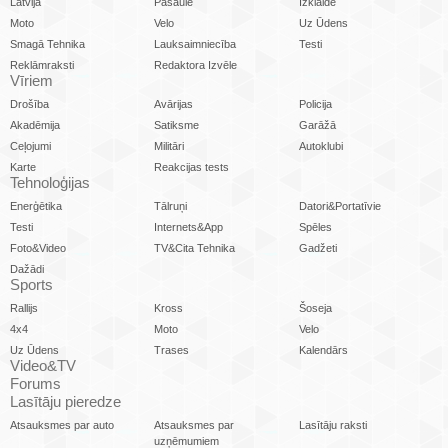
Latvijā
Pasaulē
Izklaide
Moto
Velo
Uz Ūdens
Smagā Tehnika
Lauksaimniecība
Testi
Reklāmraksti
Redaktora Izvēle
Vīriem
Drošība
Avārijas
Policija
Akadēmija
Satiksme
Garāžā
Ceļojumi
Militāri
Autoklubi
Karte
Reakcijas tests
Tehnoloģijas
Enerģētika
Tālruņi
Datori&Portatīvie
Testi
Internets&App
Spēles
Foto&Video
TV&Cita Tehnika
Gadžeti
Dažādi
Sports
Rallijs
Kross
Šoseja
4x4
Moto
Velo
Uz Ūdens
Trases
Kalendārs
Video&TV
Forums
Lasītāju pieredze
Atsauksmes par auto
Atsauksmes par
Lasītāju raksti
uzņēmumiem