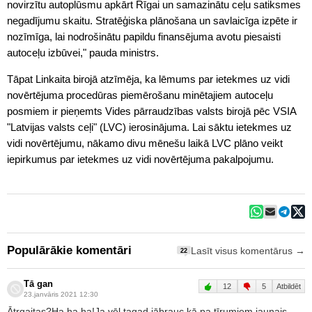
novirzītu autoplūsmu apkārt Rīgai un samazinātu ceļu satiksmes
negadījumu skaitu. Stratēģiska plānošana un savlaicīga izpēte ir
nozīmīga, lai nodrošinātu papildu finansējuma avotu piesaisti
autoceļu izbūvei," pauda ministrs.
Tāpat Linkaita birojā atzīmēja, ka lēmums par ietekmes uz vidi
novērtējuma procedūras piemērošanu minētajiem autoceļu
posmiem ir pieņemts Vides pārraudzības valsts birojā pēc VSIA
"Latvijas valsts ceļi" (LVC) ierosinājuma. Lai sāktu ietekmes uz
vidi novērtējumu, nākamo divu mēnešu laikā LVC plāno veikt
iepirkumus par ietekmes uz vidi novērtējuma pakalpojumu.
Populārākie komentāri
Lasīt visus komentārus →
22
Tā gan
12
5
Atbildēt
23.janvāris 2021 12:30
Ātrgaitas?Ha,ha,ha!Ja vēl tagad jābrauc kā pa tīrumiem,jaunais