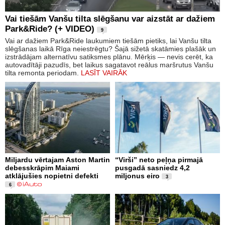
Vai tiešām Vanšu tilta slēgšanu var aizstāt ar dažiem
Park&Ride? (+ VIDEO)
9
Vai ar dažiem Park&Ride laukumiem tiešām pietiks, lai Vanšu tilta
slēgšanas laikā Rīga neiestrēgtu? Šajā sižetā skatāmies plašāk un
izstrādājam alternatīvu satiksmes plānu. Mērķis — nevis cerēt, ka
autovadītāji pazudīs, bet laikus sagatavot reālus maršrutus Vanšu
tilta remonta periodam.
LASĪT VAIRĀK
Miljardu vērtajam Aston Martin
“Virši” neto peļņa pirmajā
debesskrāpim Maiami
pusgadā sasniedz 4,2
atklājušies nopietni defekti
miljonus eiro
3
6