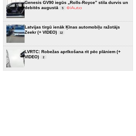
Genesis GV90 iegūs „Rolls-Royce” stila durvis un
debitēs augustā
5
Latvijas tirgū ienāk Ķīnas automobiļu ražotājs
Zeekr (+ VIDEO)
12
LVRTC: Robežas aprīkošana rit pēc plāniem (+
VIDEO)
2