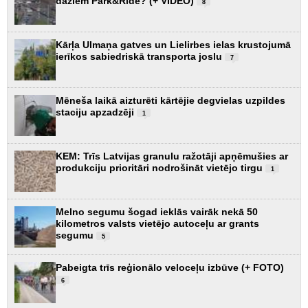
dažiem Park&Ride? (+ VIDEO)
8
Kārļa Ulmaņa gatves un Lielirbes ielas krustojumā
ierīkos sabiedriskā transporta joslu
7
Mēneša laikā aizturēti kārtējie degvielas uzpildes
staciju apzadzēji
1
KEM: Trīs Latvijas granulu ražotāji apņēmušies ar
produkciju prioritāri nodrošināt vietējo tirgu
1
Melno segumu šogad ieklās vairāk nekā 50
kilometros valsts vietējo autoceļu ar grants
segumu
5
Pabeigta trīs reģionālo veloceļu izbūve (+ FOTO)
6