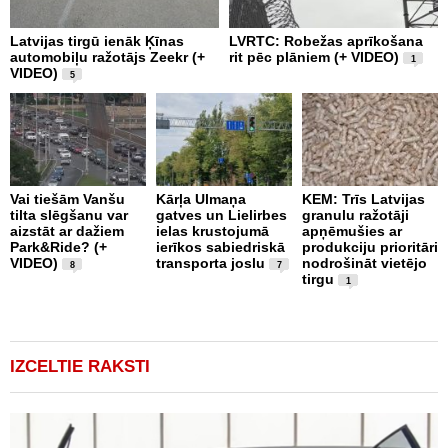
Latvijas tirgū ienāk Ķīnas
LVRTC: Robežas aprīkošana
M
automobiļu ražotājs Zeekr (+
rit pēc plāniem (+ VIDEO)
v
1
VIDEO)
v
5
g
Vai tiešām Vanšu
Kārļa Ulmaņa
KEM: Trīs Latvijas
tilta slēgšanu var
gatves un Lielirbes
granulu ražotāji
“
aizstāt ar dažiem
ielas krustojumā
apņēmušies ar
p
Park&Ride? (+
ierīkos sabiedriskā
produkciju prioritāri
s
VIDEO)
transporta joslu
nodrošināt vietējo
m
8
7
tirgu
1
IZCELTIE RAKSTI