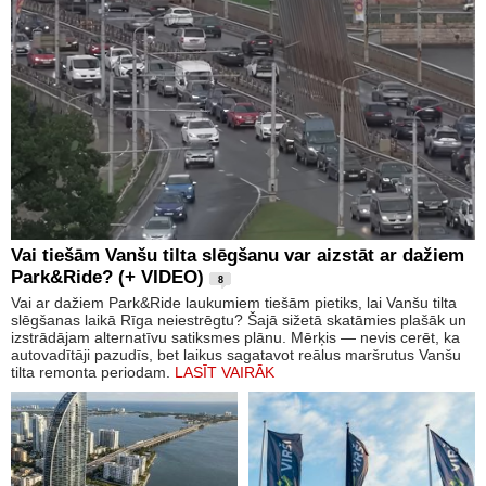
Vai tiešām Vanšu tilta slēgšanu var aizstāt ar dažiem
Park&Ride? (+ VIDEO)
8
Vai ar dažiem Park&Ride laukumiem tiešām pietiks, lai Vanšu tilta
slēgšanas laikā Rīga neiestrēgtu? Šajā sižetā skatāmies plašāk un
izstrādājam alternatīvu satiksmes plānu. Mērķis — nevis cerēt, ka
autovadītāji pazudīs, bet laikus sagatavot reālus maršrutus Vanšu
tilta remonta periodam.
LASĪT VAIRĀK