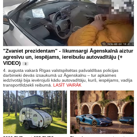
"Zvaniet prezidentam" - likumsargi Āgenskalnā aiztur
agresīvu un, iespējams, iereibušu autovadītāju (+
VIDEO)
3
4. augusta vakarā Rīgas valstspilsētas pašvaldības policijas
darbinieki devās izsaukumā uz Āgenskalnu – tur apkaimes
iedzīvotāji bija ievērojuši kādu autovadītāju, kurš, iespējams, vadīja
transportlīdzekli reibumā.
LASĪT VAIRĀK