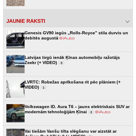
JAUNIE RAKSTI
Genesis GV90 iegūs „Rolls-Royce” stila durvis un
debitēs augustā
Latvijas tirgū ienāk Ķīnas automobiļu ražotājs
Zeekr (+ VIDEO)
5
LVRTC: Robežas aprīkošana rit pēc plāniem (+
VIDEO)
1
Volkswagen ID. Aura T6 – jauns elektriskais SUV ar
modernām tehnoloģijām Ķīnai
2
Vai tiešām Vanšu tilta slēgšanu var aizstāt ar