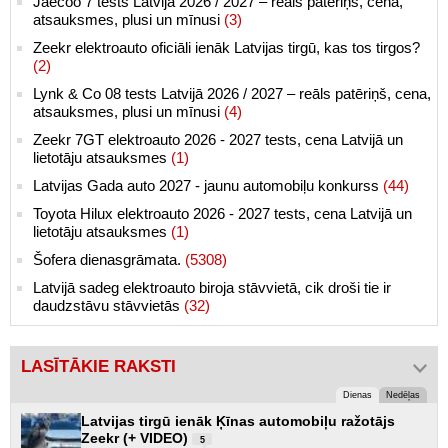
Jaecoo 7 tests Latvijā 2026 / 2027 – reāls patēriņš, cena,
atsauksmes, plusi un mīnusi
(3)
Zeekr elektroauto oficiāli ienāk Latvijas tirgū, kas tos tirgos?
(2)
Lynk & Co 08 tests Latvijā 2026 / 2027 – reāls patēriņš, cena,
atsauksmes, plusi un mīnusi
(4)
Zeekr 7GT elektroauto 2026 - 2027 tests, cena Latvijā un
lietotāju atsauksmes
(1)
Latvijas Gada auto 2027 - jaunu automobiļu konkurss
(44)
Toyota Hilux elektroauto 2026 - 2027 tests, cena Latvijā un
lietotāju atsauksmes
(1)
Šofera dienasgrāmata.
(5308)
Latvijā sadeg elektroauto biroja stāvvietā, cik droši tie ir
daudzstāvu stāvvietās
(32)
LASĪTĀKIE RAKSTI
Dienas
Nedēļas
Latvijas tirgū ienāk Ķīnas automobiļu ražotājs
Zeekr (+ VIDEO)
5