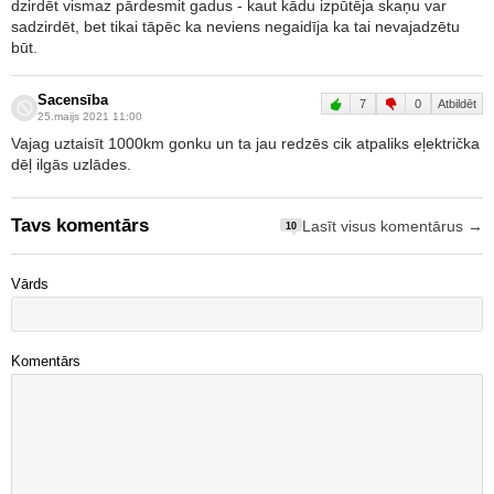
dzirdēt vismaz pārdesmit gadus - kaut kādu izpūtēja skaņu var
sadzirdēt, bet tikai tāpēc ka neviens negaidīja ka tai nevajadzētu
būt.
Sacensība
7
0
Atbildēt
25.maijs 2021 11:00
Vajag uztaisīt 1000km gonku un ta jau redzēs cik atpaliks eļektrička
dēļ ilgās uzlādes.
Tavs komentārs
Lasīt visus komentārus →
10
Vārds
Komentārs