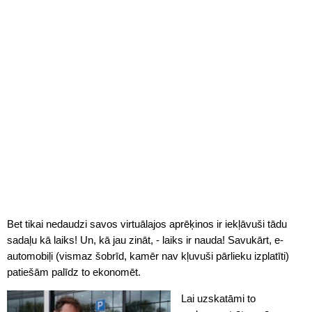
Bet tikai nedaudzi savos virtuālajos aprēķinos ir iekļāvuši tādu
sadaļu kā laiks! Un, kā jau zināt, - laiks ir nauda! Savukārt, e-
automobiļi (vismaz šobrīd, kamēr nav kļuvuši pārlieku izplatīti)
patiešām palīdz to ekonomēt.
Lai uzskatāmi to