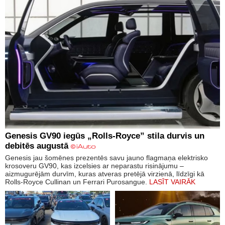
Genesis GV90 iegūs „Rolls-Royce” stila durvis un
debitēs augustā
Genesis jau šomēnes prezentēs savu jauno flagmaņa elektrisko
krosoveru GV90, kas izcelsies ar neparastu risinājumu –
aizmugurējām durvīm, kuras atveras pretējā virzienā, līdzīgi kā
Rolls-Royce Cullinan un Ferrari Purosangue.
LASĪT VAIRĀK