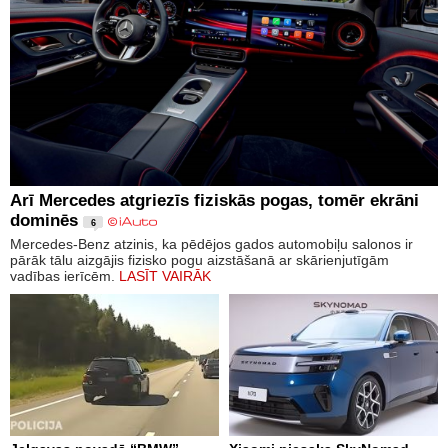
Arī Mercedes atgriezīs fiziskās pogas, tomēr ekrāni
dominēs
6
Mercedes-Benz atzinis, ka pēdējos gados automobiļu salonos ir
pārāk tālu aizgājis fizisko pogu aizstāšanā ar skārienjutīgām
vadības ierīcēm.
LASĪT VAIRĀK