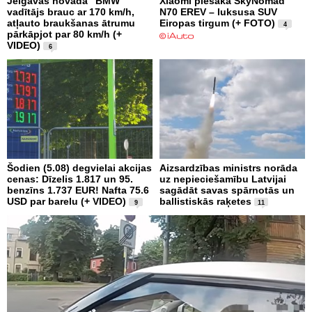
Jelgavas novadā “BMW”
Xiaomi piesaka SkyNomad
vadītājs brauc ar 170 km/h,
N70 EREV – luksusa SUV
atļauto braukšanas ātrumu
Eiropas tirgum (+ FOTO)
4
pārkāpjot par 80 km/h (+
VIDEO)
6
Šodien (5.08) degvielai akcijas
Aizsardzības ministrs norāda
cenas: Dīzelis 1.817 un 95.
uz nepieciešamību Latvijai
benzīns 1.737 EUR! Nafta 75.6
sagādāt savas spārnotās un
USD par barelu (+ VIDEO)
ballistiskās raķetes
9
11