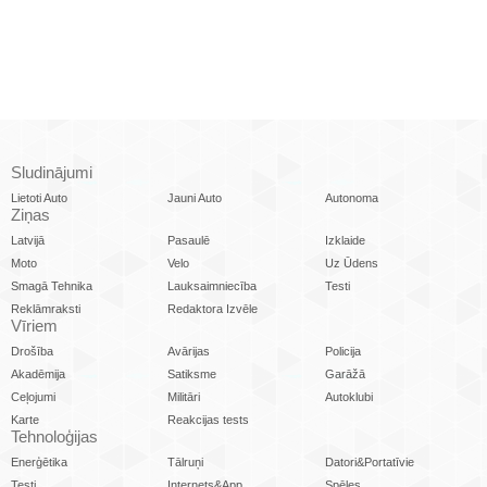
Sludinājumi
Lietoti Auto
Jauni Auto
Autonoma
Ziņas
Latvijā
Pasaulē
Izklaide
Moto
Velo
Uz Ūdens
Smagā Tehnika
Lauksaimniecība
Testi
Reklāmraksti
Redaktora Izvēle
Vīriem
Drošība
Avārijas
Policija
Akadēmija
Satiksme
Garāžā
Ceļojumi
Militāri
Autoklubi
Karte
Reakcijas tests
Tehnoloģijas
Enerģētika
Tālruņi
Datori&Portatīvie
Testi
Internets&App
Spēles