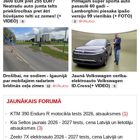
3600 EUR pret 255 EUR?
Pirmajam super sporta auto
Neatradu auto jumta telts
pasaulē 60 gadi –
priekšrocības pret ātri
Lamborghini piesaka īpašo
būvējamo telti uz zemes! (+
versiju 99 vienībās (+ FOTO)
VIDEO)
8
3
Drošībai, ne sodiem - Igaunijā
Jaunā Volkswagen cerība-
par mobilajiem radariem
elektroauto Volkswagen
brīdinās ceļa zimes
ID.Cross(+ VIDEO)
12
5
JAUNĀKAIS FORUMĀ
KTM 390 Enduro R motocikla tests 2026, atsauksmes
(1)
Kia Seltos jaunais 2026 - 2027 tests, cena Latvijā un lietotāju
atsauksmes
(3)
Zeekr 7X elektroauto 2026 - 2027 tests, cena Latvijā un