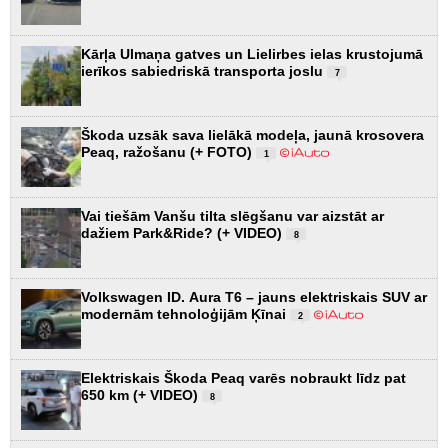
Kārļa Ulmaņa gatves un Lielirbes ielas krustojumā
ierīkos sabiedriskā transporta joslu
7
Škoda uzsāk sava lielākā modeļa, jaunā krosovera
Peaq, ražošanu (+ FOTO)
1
Vai tiešām Vanšu tilta slēgšanu var aizstāt ar
dažiem Park&Ride? (+ VIDEO)
8
Volkswagen ID. Aura T6 – jauns elektriskais SUV ar
modernām tehnoloģijām Ķīnai
2
Elektriskais Škoda Peaq varēs nobraukt līdz pat
650 km (+ VIDEO)
8