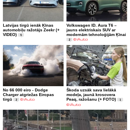
Latvijas tirgū ienāk Ķīnas
Volkswagen ID. Aura T6 –
automobiļu ražotājs Zeekr (+
jauns elektriskais SUV ar
VIDEO)
modernām tehnoloģijām Ķīnai
5
2
No 66 000 eiro - Dodge
Škoda uzsāk sava lielākā
Charger atgriežas Eiropas
modeļa, jaunā krosovera
tirgū
Peaq, ražošanu (+ FOTO)
2
1