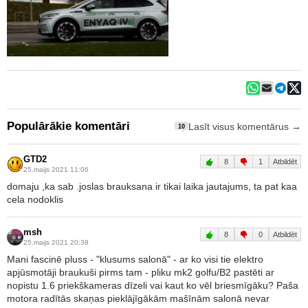
Populārākie komentāri
Lasīt visus komentārus →
10
GTD2
8
1
Atbildēt
25.maijs 2021 11:06
domaju ,ka sab .joslas brauksana ir tikai laika jautajums, ta pat kaa
cela nodoklis
msh
8
0
Atbildēt
25.maijs 2021 20:38
Mani fascinē pluss - "klusums salonā" - ar ko visi tie elektro
apjūsmotāji braukuši pirms tam - pliku mk2 golfu/B2 pastēti ar
nopistu 1.6 priekškameras dīzeli vai kaut ko vēl briesmīgāku? Paša
motora radītās skaņas pieklājīgākām mašīnām salonā nevar