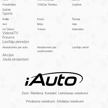
Foto&Video
TV&Cita Tehnika
Gadžeti
Dažādi
Sports
Rallijs
Kross
Šoseja
4x4
Moto
Velo
Uz Ūdens
Trases
Kalendārs
Video&TV
Forums
Lasītāju pieredze
Atsauksmes par auto
Atsauksmes par
Lasītāju raksti
uzņēmumiem
Akcijas
Jautā ekspertam
Ziņo!
Reklāma
Kontakti
Lietošanas noteikumi
Privātuma noteikumi
Sīkdatņu noteikumi