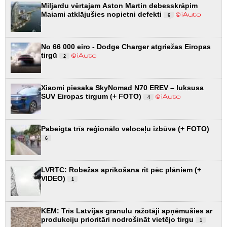
Miljardu vērtajam Aston Martin debesskrāpim
Maiami atklājušies nopietni defekti
6
No 66 000 eiro - Dodge Charger atgriežas Eiropas
tirgū
2
Xiaomi piesaka SkyNomad N70 EREV – luksusa
SUV Eiropas tirgum (+ FOTO)
4
Pabeigta trīs reģionālo veloceļu izbūve (+ FOTO)
6
LVRTC: Robežas aprīkošana rit pēc plāniem (+
VIDEO)
1
KEM: Trīs Latvijas granulu ražotāji apņēmušies ar
produkciju prioritāri nodrošināt vietējo tirgu
1