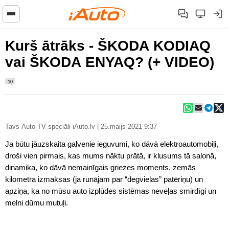
Kurš ātrāks - ŠKODA KODIAQ
vai ŠKODA ENYAQ? (+ VIDEO)
10
Tavs Auto TV speciāli iAuto.lv | 25.maijs 2021 9:37
Ja būtu jāuzskaita galvenie ieguvumi, ko dāvā elektroautomobiļi,
droši vien pirmais, kas mums nāktu prātā, ir klusums tā salonā,
dinamika, ko dāvā nemainīgais griezes moments, zemās
kilometra izmaksas (ja runājam par “degvielas” patēriņu) un
apziņa, ka no mūsu auto izplūdes sistēmas neveļas smirdīgi un
melni dūmu mutuļi.