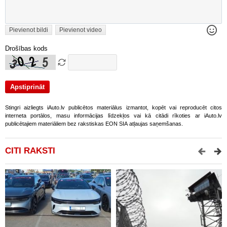
Pievienot bildi
Pievienot video
Drošības kods
Stingri aizliegts iAuto.lv publicētos materiālus izmantot, kopēt vai reproducēt citos
interneta portālos, masu informācijas līdzekļos vai kā citādi rīkoties ar iAuto.lv
publicētajiem materiāliem bez rakstiskas EON SIA atļaujas saņemšanas.
CITI RAKSTI