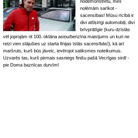
nodemonstrētu, mēs
nolēmām sarīkot -
sacensības! Mūsu rīcībā ir
divi atšķirīgi automobiļi, divi
brīvprātīgie (kuru dzīslās
vēl joprojām rit 100. oktāna asiņu/benzīna maisījums un kuri ne
reizi vien stājušies uz starta līnijas īstās sacensībās!), kā arī
maršruts, kurš būs jāveic, ievērojot satiksmes noteikumus.
Uzvarēs tas, kurš pirmais sasniegs finišu pašā Vecrīgas sirdī -
pie Doma baznīcas durvīm!