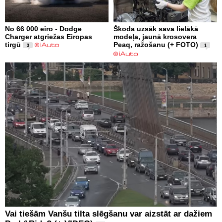
No 66 000 eiro - Dodge
Škoda uzsāk sava lielākā
Charger atgriežas Eiropas
modeļa, jaunā krosovera
tirgū
Peaq, ražošanu (+ FOTO)
3
1
Vai tiešām Vanšu tilta slēgšanu var aizstāt ar dažiem