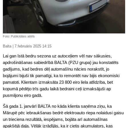
Foto: Publicitātes attēls
Balta | 7.februāris 2025 14:15
Lai gan īstā bedru sezona uz autoceļiem vēl nav sākusies,
apdrošināšanas sabiedrībā BALTA (PZU grupa) jau konstatēts
gadījums, kad bedres dēļ automašīnu nācies norakstīt, jo
bojājumi bijuši tik pamatīgi, ka to remontēt nav bijis ekonomiski
pamatoti. Klientam izmaksāta 23 800 eiro liela atlīdzība, bet
kopumā pēdējo trīs gadu laikā bedraini ceļi izmaksājuši ap
pusmiljonu eiro gadā.
Šā gada 1. janvārī BALTA no kāda klienta saņēma ziņu, ka
Mārupē pēc iebraukšanas bedrē elektroauto riepa nolaidusi gaisu
un trieciena rezultātā, iespējams, bojāta arī automašīnas
apakšējā daļa. Vēlāk izrādījās, ka ir cietis akumulators, kas