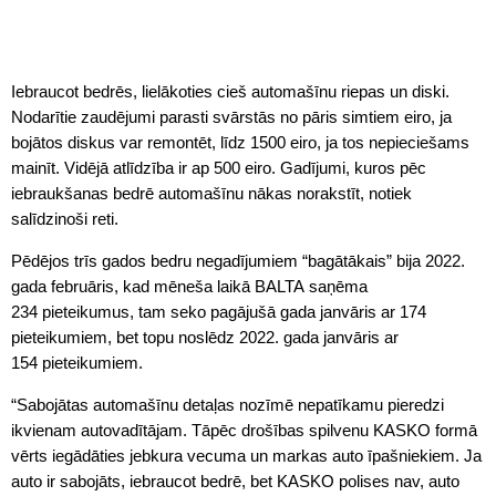
Iebraucot bedrēs, lielākoties cieš automašīnu riepas un diski.
Nodarītie zaudējumi parasti svārstās no pāris simtiem eiro, ja
bojātos diskus var remontēt, līdz 1500 eiro, ja tos nepieciešams
mainīt. Vidējā atlīdzība ir ap 500 eiro. Gadījumi, kuros pēc
iebraukšanas bedrē automašīnu nākas norakstīt, notiek
salīdzinoši reti.
Pēdējos trīs gados bedru negadījumiem “bagātākais” bija 2022.
gada februāris, kad mēneša laikā BALTA saņēma
234 pieteikumus, tam seko pagājušā gada janvāris ar 174
pieteikumiem, bet topu noslēdz 2022. gada janvāris ar
154 pieteikumiem.
“Sabojātas automašīnu detaļas nozīmē nepatīkamu pieredzi
ikvienam autovadītājam. Tāpēc drošības spilvenu KASKO formā
vērts iegādāties jebkura vecuma un markas auto īpašniekiem. Ja
auto ir sabojāts, iebraucot bedrē, bet KASKO polises nav, auto