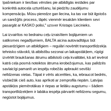
īpašniekam ir tiesības vērsties pie atbildīgās iestādes par
konkrētā autoceļa uzturēšanu, lai piedzītu zaudējumu
kompensāciju. Mūsu pieredze gan liecina, ka tas var būt ilgstošs
un sarežģīts process, tāpēc vienmēr iesakām klientiem sevi
pasargāt ar KASKO polisi,” uzsver Kristaps Liecinieks.
Lai izvairītos no bedrainu ceļu izraisītiem bojājumiem un
satiksmes negadījumiem, BALTA aicina autovadītājus būt
piesardzīgiem un atbildīgiem – regulāri novērtēt transportlīdzekļa
tehnisko stāvokli, tā atbilstību sezonai un laikapstākļiem, rūpīgi
izvērtēt braukšanas ātrumu atbilstoši ceļa kvalitātei, kā arī ievērot
katrā ceļa posmā noteiktos ātruma ierobežojumus, kas palīdzēs
savlaicīgi pamanīt un iespēju robežās apbraukt sevišķi
nelīdzenas vietas. Tāpat ir vērts atcerēties, ka, iebraucot bedrēs,
visbiežāk cieš auto, kas aprīkoti ar zemprofila riepām. Latvijas
apstākļos piemērotākas ir riepas ar lielāku augstumu – šādiem
transportlīdzekļiem ir labāka iespēja pārvarēt nelīdzenu segumu,
negūstot bojājumus.