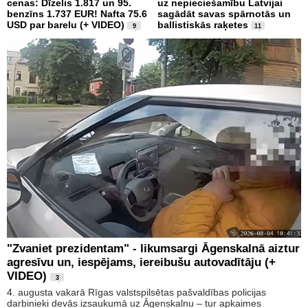
cenas: Dīzelis 1.817 un 95.
uz nepieciešamību Latvijai
benzīns 1.737 EUR! Nafta 75.6
sagādāt savas spārnotās un
USD par barelu (+ VIDEO)
ballistiskās raķetes
9
11
"Zvaniet prezidentam" - likumsargi Āgenskalnā aiztur
agresīvu un, iespējams, iereibušu autovadītāju (+
VIDEO)
3
4. augusta vakarā Rīgas valstspilsētas pašvaldības policijas
darbinieki devās izsaukumā uz Āgenskalnu – tur apkaimes