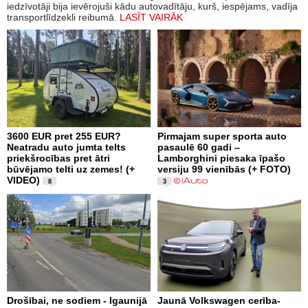
iedzīvotāji bija ievērojuši kādu autovadītāju, kurš, iespējams, vadīja
transportlīdzekli reibumā.
LASĪT VAIRĀK
3600 EUR pret 255 EUR?
Pirmajam super sporta auto
Neatradu auto jumta telts
pasaulē 60 gadi –
priekšrocības pret ātri
Lamborghini piesaka īpašo
būvējamo telti uz zemes! (+
versiju 99 vienībās (+ FOTO)
VIDEO)
8
3
Drošībai, ne sodiem - Igaunijā
Jaunā Volkswagen cerība-