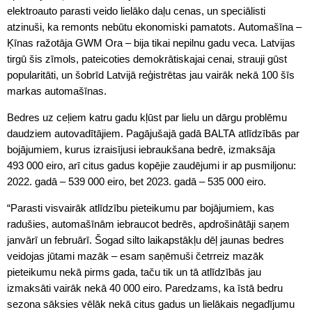
elektroauto parasti veido lielāko daļu cenas, un speciālisti
atzinuši, ka remonts nebūtu ekonomiski pamatots. Automašīna –
Ķīnas ražotāja GWM Ora – bija tikai nepilnu gadu veca. Latvijas
tirgū šis zīmols, pateicoties demokrātiskajai cenai, strauji gūst
popularitāti, un šobrīd Latvijā reģistrētas jau vairāk nekā 100 šīs
markas automašīnas.
Bedres uz ceļiem katru gadu kļūst par lielu un dārgu problēmu
daudziem autovadītājiem. Pagājušajā gadā BALTA atlīdzībās par
bojājumiem, kurus izraisījusi iebraukšana bedrē, izmaksāja
493 000 eiro, arī citus gadus kopējie zaudējumi ir ap pusmiljonu:
2022. gadā – 539 000 eiro, bet 2023. gadā – 535 000 eiro.
“Parasti visvairāk atlīdzību pieteikumu par bojājumiem, kas
radušies, automašīnām iebraucot bedrēs, apdrošinātāji saņem
janvārī un februārī. Šogad silto laikapstākļu dēļ jaunas bedres
veidojas jūtami mazāk – esam saņēmuši četrreiz mazāk
pieteikumu nekā pirms gada, taču tik un tā atlīdzībās jau
izmaksāti vairāk nekā 40 000 eiro. Paredzams, ka īstā bedru
sezona sāksies vēlāk nekā citus gadus un lielākais negadījumu