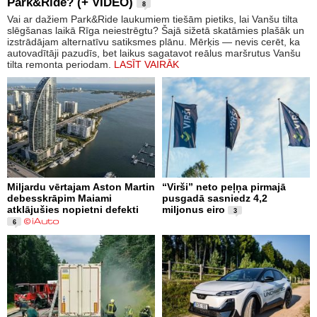
Park&Ride? (+ VIDEO)
8
Vai ar dažiem Park&Ride laukumiem tiešām pietiks, lai Vanšu tilta
slēgšanas laikā Rīga neiestrēgtu? Šajā sižetā skatāmies plašāk un
izstrādājam alternatīvu satiksmes plānu. Mērķis — nevis cerēt, ka
autovadītāji pazudīs, bet laikus sagatavot reālus maršrutus Vanšu
tilta remonta periodam.
LASĪT VAIRĀK
Miljardu vērtajam Aston Martin
“Virši” neto peļņa pirmajā
debesskrāpim Maiami
pusgadā sasniedz 4,2
atklājušies nopietni defekti
miljonus eiro
3
6