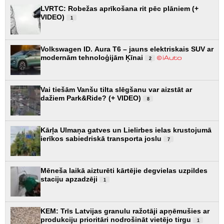
LVRTC: Robežas aprīkošana rit pēc plāniem (+
VIDEO)
1
Volkswagen ID. Aura T6 – jauns elektriskais SUV ar
modernām tehnoloģijām Ķīnai
2
Vai tiešām Vanšu tilta slēgšanu var aizstāt ar
dažiem Park&Ride? (+ VIDEO)
8
Kārļa Ulmaņa gatves un Lielirbes ielas krustojumā
ierīkos sabiedriskā transporta joslu
7
Mēneša laikā aizturēti kārtējie degvielas uzpildes
staciju apzadzēji
1
KEM: Trīs Latvijas granulu ražotāji apņēmušies ar
produkciju prioritāri nodrošināt vietējo tirgu
1