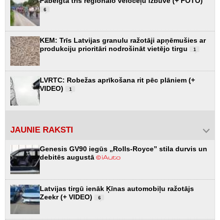
Pabeigta trīs reģionālo veloceļu izbūve (+ FOTO)
6
KEM: Trīs Latvijas granulu ražotāji apņēmušies ar
produkciju prioritāri nodrošināt vietējo tirgu
1
LVRTC: Robežas aprīkošana rit pēc plāniem (+
VIDEO)
1
JAUNIE RAKSTI
Genesis GV90 iegūs „Rolls-Royce” stila durvis un
debitēs augustā
Latvijas tirgū ienāk Ķīnas automobiļu ražotājs
Zeekr (+ VIDEO)
6