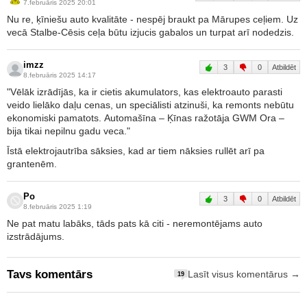
7.februāris 2025 20:01
Nu re, ķīniešu auto kvalitāte - nespēj braukt pa Mārupes ceļiem. Uz
vecā Stalbe-Cēsis ceļa būtu izjucis gabalos un turpat arī nodedzis.
imzz
3
0
Atbildēt
8.februāris 2025 14:17
"Vēlāk izrādījās, ka ir cietis akumulators, kas elektroauto parasti
veido lielāko daļu cenas, un speciālisti atzinuši, ka remonts nebūtu
ekonomiski pamatots. Automašīna – Ķīnas ražotāja GWM Ora –
bija tikai nepilnu gadu veca."
Īstā elektrojautrība sāksies, kad ar tiem nāksies rullēt arī pa
grantenēm.
Po
3
0
Atbildēt
8.februāris 2025 1:19
Ne pat matu labāks, tāds pats kā citi - neremontējams auto
izstrādājums.
Tavs komentārs
Lasīt visus komentārus →
19