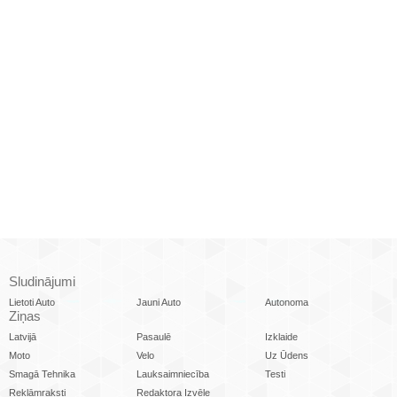
Sludinājumi
Lietoti Auto
Jauni Auto
Autonoma
Ziņas
Latvijā
Pasaulē
Izklaide
Moto
Velo
Uz Ūdens
Smagā Tehnika
Lauksaimniecība
Testi
Reklāmraksti
Redaktora Izvēle