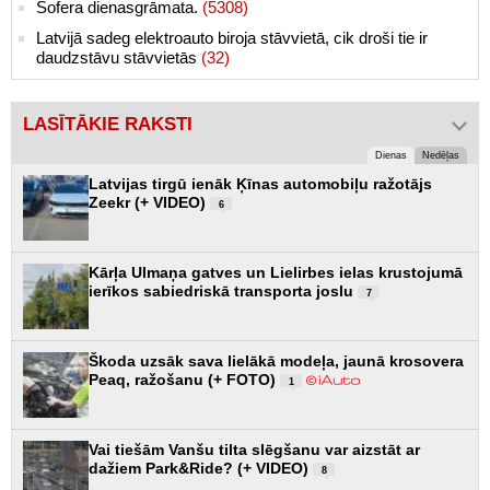
Šofera dienasgrāmata.
(5308)
Latvijā sadeg elektroauto biroja stāvvietā, cik droši tie ir
daudzstāvu stāvvietās
(32)
LASĪTĀKIE RAKSTI
Dienas
Nedēļas
Latvijas tirgū ienāk Ķīnas automobiļu ražotājs
Zeekr (+ VIDEO)
6
Kārļa Ulmaņa gatves un Lielirbes ielas krustojumā
ierīkos sabiedriskā transporta joslu
7
Škoda uzsāk sava lielākā modeļa, jaunā krosovera
Peaq, ražošanu (+ FOTO)
1
Vai tiešām Vanšu tilta slēgšanu var aizstāt ar
dažiem Park&Ride? (+ VIDEO)
8