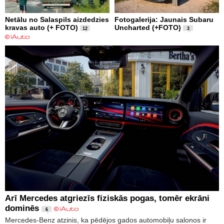
Netālu no Salaspils aizdedzies
Fotogalerija: Jaunais Subaru
kravas auto (+ FOTO)
Uncharted (+FOTO)
12
3
Arī Mercedes atgriezīs fiziskās pogas, tomēr ekrāni
dominēs
6
Mercedes-Benz atzinis, ka pēdējos gados automobiļu salonos ir