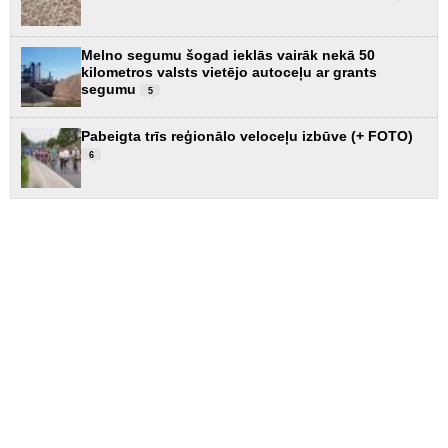
Melno segumu šogad ieklās vairāk nekā 50
kilometros valsts vietējo autoceļu ar grants
segumu
5
Pabeigta trīs reģionālo veloceļu izbūve (+ FOTO)
6