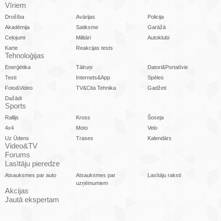
Vīriem
Drošība
Avārijas
Policija
Akadēmija
Satiksme
Garāžā
Ceļojumi
Militāri
Autoklubi
Karte
Reakcijas tests
Tehnoloģijas
Enerģētika
Tālruņi
Datori&Portatīvie
Testi
Internets&App
Spēles
Foto&Video
TV&Cita Tehnika
Gadžeti
Dažādi
Sports
Rallijs
Kross
Šoseja
4x4
Moto
Velo
Uz Ūdens
Trases
Kalendārs
Video&TV
Forums
Lasītāju pieredze
Atsauksmes par auto
Atsauksmes par
Lasītāju raksti
uzņēmumiem
Akcijas
Jautā ekspertam