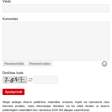
Vārds
Komentārs
Pievienot bildi
Pievienot video
Drošības kods
Stingri aizliegts iAuto.lv publicētos materiālus izmantot, kopēt vai reproducēt citos
interneta portālos, masu informācijas līdzekļos vai kā citādi rīkoties ar iAuto.lv
publicētajiem materiāliem bez rakstiskas EON SIA atļaujas saņemšanas.