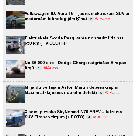
Volkswagen ID. Aura T6 – jauns elektriskais SUV ar
modernām tehnoloģijām Ķīnai
2
Elektriskais Škoda Peaq varēs nobraukt līdz pat
650 km (+ VIDEO)
8
No 66 000 eiro - Dodge Charger atgriežas Eiropas
tirgū
3
Miljardu vērtajam Aston Martin debesskrāpim
Maiami atklājušies nopietni defekti
6
Xiaomi piesaka SkyNomad N70 EREV – luksusa
SUV Eiropas tirgum (+ FOTO)
4