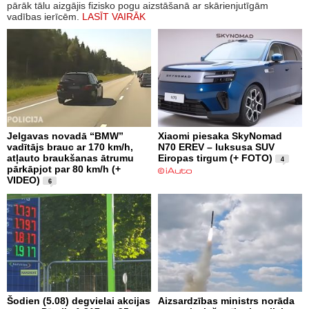
pārāk tālu aizgājis fizisko pogu aizstāšanā ar skārienjutīgām
vadības ierīcēm.
LASĪT VAIRĀK
Jelgavas novadā “BMW”
Xiaomi piesaka SkyNomad
vadītājs brauc ar 170 km/h,
N70 EREV – luksusa SUV
atļauto braukšanas ātrumu
Eiropas tirgum (+ FOTO)
4
pārkāpjot par 80 km/h (+
VIDEO)
6
Šodien (5.08) degvielai akcijas
Aizsardzības ministrs norāda