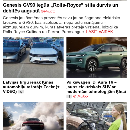
Genesis GV90 iegūs „Rolls-Royce” stila durvis un
debitēs augustā
Genesis jau šomēnes prezentēs savu jauno flagmaņa elektrisko
krosoveru GV90, kas izcelsies ar neparastu risinājumu –
aizmugurējām durvīm, kuras atveras pretējā virzienā, līdzīgi kā
Rolls-Royce Cullinan un Ferrari Purosangue.
LASĪT VAIRĀK
Latvijas tirgū ienāk Ķīnas
Volkswagen ID. Aura T6 –
automobiļu ražotājs Zeekr (+
jauns elektriskais SUV ar
VIDEO)
modernām tehnoloģijām Ķīnai
6
2