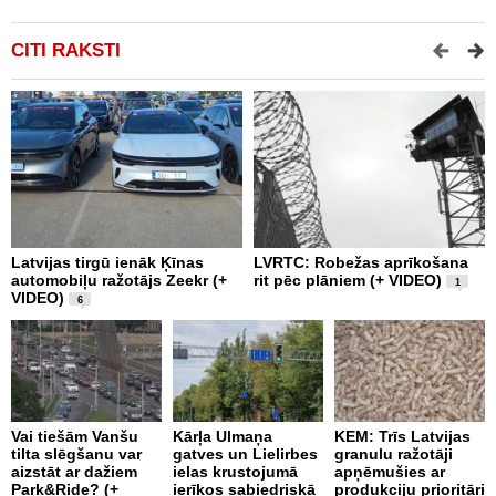
CITI RAKSTI
Latvijas tirgū ienāk Ķīnas
LVRTC: Robežas aprīkošana
M
automobiļu ražotājs Zeekr (+
rit pēc plāniem (+ VIDEO)
v
1
VIDEO)
v
6
g
Vai tiešām Vanšu
Kārļa Ulmaņa
KEM: Trīs Latvijas
tilta slēgšanu var
gatves un Lielirbes
granulu ražotāji
“
aizstāt ar dažiem
ielas krustojumā
apņēmušies ar
p
Park&Ride? (+
ierīkos sabiedriskā
produkciju prioritāri
s