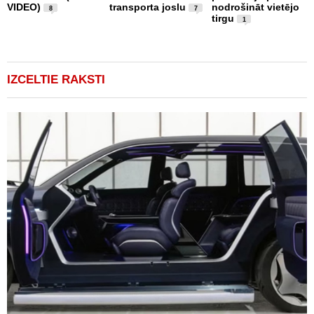
VIDEO)
transporta joslu
nodrošināt vietējo
m
8
7
tirgu
1
IZCELTIE RAKSTI