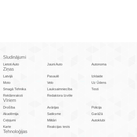
Sludinājumi
Lietoti Auto
Jauni Auto
Autonoma
Ziņas
Latvijā
Pasaulē
Izklaide
Moto
Velo
Uz Ūdens
Smagā Tehnika
Lauksaimniecība
Testi
Reklāmraksti
Redaktora Izvēle
Vīriem
Drošība
Avārijas
Policija
Akadēmija
Satiksme
Garāžā
Ceļojumi
Militāri
Autoklubi
Karte
Reakcijas tests
Tehnoloģijas