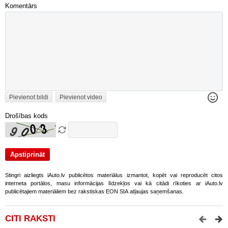
Komentārs
Pievienot bildi
Pievienot video
Drošības kods
Stingri aizliegts iAuto.lv publicētos materiālus izmantot, kopēt vai reproducēt citos
interneta portālos, masu informācijas līdzekļos vai kā citādi rīkoties ar iAuto.lv
publicētajiem materiāliem bez rakstiskas EON SIA atļaujas saņemšanas.
CITI RAKSTI