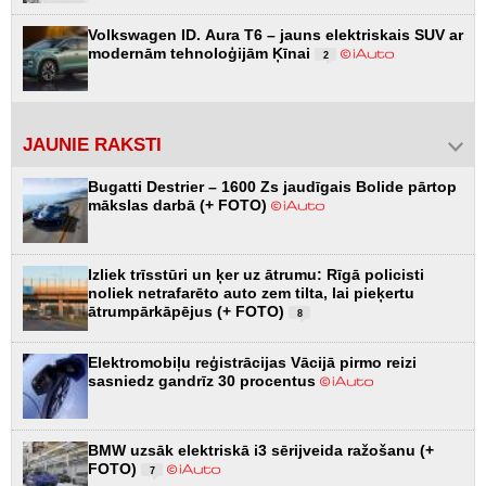
Volkswagen ID. Aura T6 – jauns elektriskais SUV ar
modernām tehnoloģijām Ķīnai
2
JAUNIE RAKSTI
Bugatti Destrier – 1600 Zs jaudīgais Bolide pārtop
mākslas darbā (+ FOTO)
Izliek trīsstūri un ķer uz ātrumu: Rīgā policisti
noliek netrafarēto auto zem tilta, lai pieķertu
ātrumpārkāpējus (+ FOTO)
8
Elektromobiļu reģistrācijas Vācijā pirmo reizi
sasniedz gandrīz 30 procentus
BMW uzsāk elektriskā i3 sērijveida ražošanu (+
FOTO)
7