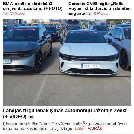
BMW uzsāk elektriskā i3
Genesis GV90 iegūs „Rolls-
sērijveida ražošanu (+ FOTO)
Royce” stila durvis un debitēs
augustā
7
5
Latvijas tirgū ienāk Ķīnas automobiļu ražotājs Zeekr
(+ VIDEO)
10
Ķīnas autoražotājs "Zeekr" ir vēl viens šīs Āzijas valsts autobūves
uzņēmums, kas ienācis Latvijas tirgū.
LASĪT VAIRĀK