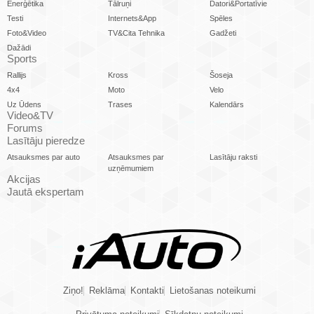
Enerģētika
Tālruņi
Datori&Portatīvie
Testi
Internets&App
Spēles
Foto&Video
TV&Cita Tehnika
Gadžeti
Dažādi
Sports
Rallijs
Kross
Šoseja
4x4
Moto
Velo
Uz Ūdens
Trases
Kalendārs
Video&TV
Forums
Lasītāju pieredze
Atsauksmes par auto
Atsauksmes par
Lasītāju raksti
uzņēmumiem
Akcijas
Jautā ekspertam
Ziņo!
Reklāma
Kontakti
Lietošanas noteikumi