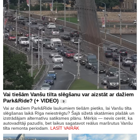
Vai tiešām Vanšu tilta slēgšanu var aizstāt ar dažiem
Park&Ride? (+ VIDEO)
9
Vai ar dažiem Park&Ride laukumiem tiešām pietiks, lai Vanšu tilta
slēgšanas laikā Rīga neiestrēgtu? Šajā sižetā skatāmies plašāk un
izstrādājam alternatīvu satiksmes plānu. Mērķis — nevis cerēt, ka
autovadītāji pazudīs, bet laikus sagatavot reālus maršrutus Vanšu
tilta remonta periodam.
LASĪT VAIRĀK