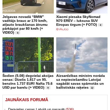
Jelgavas novadā “BMW”
Xiaomi piesaka SkyNomad
vadītājs brauc ar 170 km/h,
N70 EREV – luksusa SUV
atļauto braukšanas ātrumu
Eiropas tirgum (+ FOTO)
4
pārkāpjot par 80 km/h (+
VIDEO)
6
Šodien (5.08) degvielai akcijas
Aizsardzības ministrs norāda
cenas: Dīzelis 1.817 un 95.
uz nepieciešamību Latvijai
benzīns 1.737 EUR! Nafta 75.6
sagādāt savas spārnotās un
USD par barelu (+ VIDEO)
ballistiskās raķetes
9
12
JAUNĀKAIS FORUMĀ
Degvielas cenas Latvijā un pasaulē
(536)