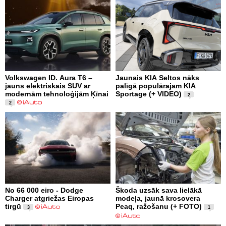
Volkswagen ID. Aura T6 –
Jaunais KIA Seltos nāks
jauns elektriskais SUV ar
palīgā populārajam KIA
modernām tehnoloģijām Ķīnai
Sportage (+ VIDEO)
2
2
No 66 000 eiro - Dodge
Škoda uzsāk sava lielākā
Charger atgriežas Eiropas
modeļa, jaunā krosovera
tirgū
Peaq, ražošanu (+ FOTO)
3
1