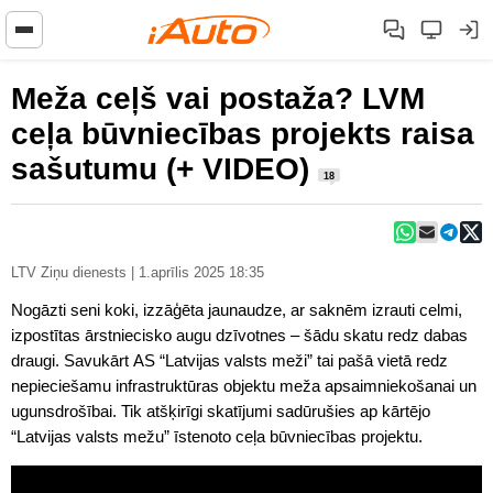
Meža ceļš vai postaža? LVM
ceļa būvniecības projekts raisa
sašutumu (+ VIDEO)
18
LTV Ziņu dienests | 1.aprīlis 2025 18:35
Nogāzti seni koki, izzāģēta jaunaudze, ar saknēm izrauti celmi,
izpostītas ārstniecisko augu dzīvotnes – šādu skatu redz dabas
draugi. Savukārt AS “Latvijas valsts meži” tai pašā vietā redz
nepieciešamu infrastruktūras objektu meža apsaimniekošanai un
ugunsdrošībai. Tik atšķirīgi skatījumi sadūrušies ap kārtējo
“Latvijas valsts mežu” īstenoto ceļa būvniecības projektu.