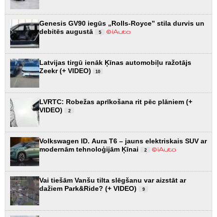
Genesis GV90 iegūs „Rolls-Royce” stila durvis un
debitēs augustā
5
Latvijas tirgū ienāk Ķīnas automobiļu ražotājs
Zeekr (+ VIDEO)
10
LVRTC: Robežas aprīkošana rit pēc plāniem (+
VIDEO)
2
Volkswagen ID. Aura T6 – jauns elektriskais SUV ar
modernām tehnoloģijām Ķīnai
2
Vai tiešām Vanšu tilta slēgšanu var aizstāt ar
dažiem Park&Ride? (+ VIDEO)
9