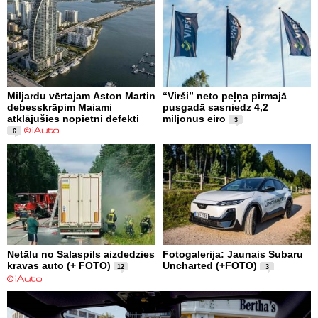
Miljardu vērtajam Aston Martin
“Virši” neto peļņa pirmajā
debesskrāpim Maiami
pusgadā sasniedz 4,2
atklājušies nopietni defekti
miljonus eiro
3
6
Netālu no Salaspils aizdedzies
Fotogalerija: Jaunais Subaru
kravas auto (+ FOTO)
Uncharted (+FOTO)
12
3