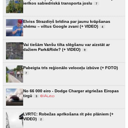
ierīkos sabiedriskā transporta joslu
7
Elviss Strazdiņš brīdina par jaunu krāpšanas
shēmu – viltus Google zvani (+ VIDEO)
4
Vai tiešām Vanšu tilta slēgšanu var aizstāt ar
dažiem Park&Ride? (+ VIDEO)
9
Pabeigta trīs reģionālo veloceļu izbūve (+ FOTO)
7
No 66 000 eiro - Dodge Charger atgriežas Eiropas
tirgū
3
LVRTC: Robežas aprīkošana rit pēc plāniem (+
VIDEO)
2