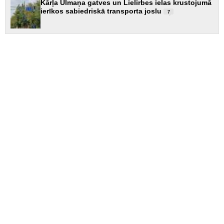
Kārļa Ulmaņa gatves un Lielirbes ielas krustojumā
ierīkos sabiedriskā transporta joslu
7