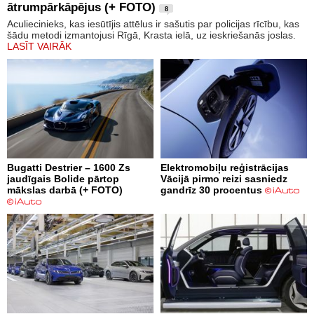
ātrumpārkāpējus (+ FOTO)
8
Aculiecinieks, kas iesūtījis attēlus ir sašutis par policijas rīcību, kas
šādu metodi izmantojusi Rīgā, Krasta ielā, uz ieskriešanās joslas.
LASĪT VAIRĀK
Bugatti Destrier – 1600 Zs
Elektromobiļu reģistrācijas
jaudīgais Bolide pārtop
Vācijā pirmo reizi sasniedz
mākslas darbā (+ FOTO)
gandrīz 30 procentus