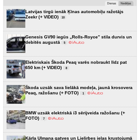
Dienas
Nedēļas
Latvijas tirgū ienāk Ķīnas automobiļu ražotājs
Zeekr (+ VIDEO)
10
Genesis GV90 iegūs „Rolls-Royce” stila durvis un
debitēs augustā
5
Elektriskais Škoda Peaq varēs nobraukt līdz pat
650 km (+ VIDEO)
8
Škoda uzsāk sava lielākā modeļa, jaunā krosovera
Peaq, ražošanu (+ FOTO)
1
BMW uzsāk elektriskā i3 sērijveida ražošanu (+
FOTO)
7
Kārļa Ulmaņa gatves un Lielirbes ielas krustojumā