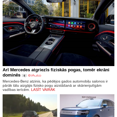
Arī Mercedes atgriezīs fiziskās pogas, tomēr ekrāni
dominēs
6
Mercedes-Benz atzinis, ka pēdējos gados automobiļu salonos ir
pārāk tālu aizgājis fizisko pogu aizstāšanā ar skārienjutīgām
vadības ierīcēm.
LASĪT VAIRĀK