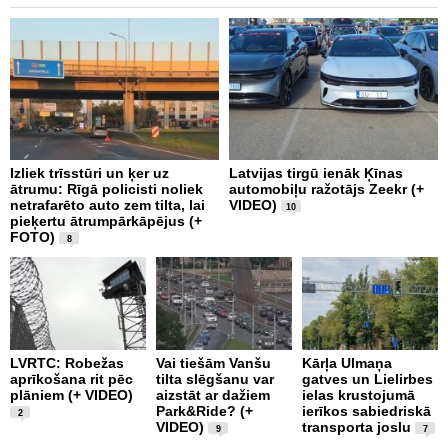
Izliek trīsstūri un ķer uz
Latvijas tirgū ienāk Ķīnas
K
ātrumu: Rīgā policisti noliek
automobiļu ražotājs Zeekr (+
r
netrafarēto auto zem tilta, lai
VIDEO)
p
10
pieķertu ātrumpārkāpējus (+
n
FOTO)
8
P
LVRTC: Robežas
Vai tiešām Vanšu
Kārļa Ulmaņa
r
aprīkošana rit pēc
tilta slēgšanu var
gatves un Lielirbes
i
plāniem (+ VIDEO)
aizstāt ar dažiem
ielas krustojumā
Park&Ride? (+
ierīkos sabiedriskā
2
VIDEO)
transporta joslu
9
7