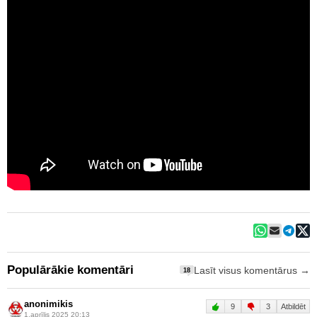
Populārākie komentāri
Lasīt visus komentārus →
18
anonimikis
9
3
Atbildēt
1.aprīlis 2025 20:13