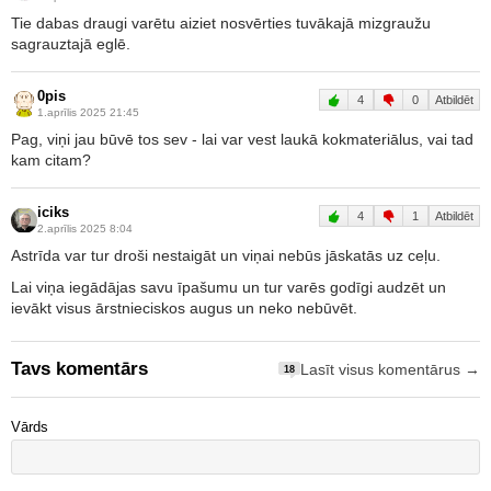
Tie dabas draugi varētu aiziet nosvērties tuvākajā mizgraužu
sagrauztajā eglē.
0pis
4
0
Atbildēt
1.aprīlis 2025 21:45
Pag, viņi jau būvē tos sev - lai var vest laukā kokmateriālus, vai tad
kam citam?
iciks
4
1
Atbildēt
2.aprīlis 2025 8:04
Astrīda var tur droši nestaigāt un viņai nebūs jāskatās uz ceļu.
Lai viņa iegādājas savu īpašumu un tur varēs godīgi audzēt un
ievākt visus ārstnieciskos augus un neko nebūvēt.
Tavs komentārs
Lasīt visus komentārus →
18
Vārds