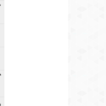
s
a
t