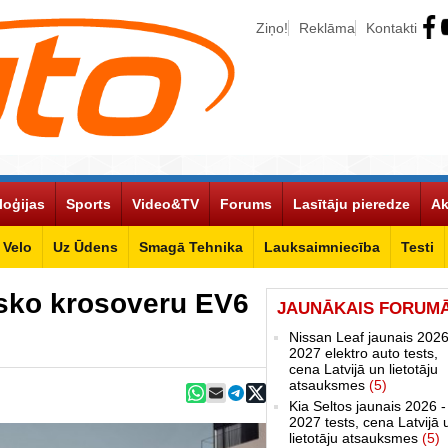
Ziņo!
Reklāma
Kontakti
loģijas
Sports
Video&TV
Forums
Lasītāju pieredze
Ak
Velo
Uz Ūdens
Smagā Tehnika
Lauksaimniecība
Testi
risko krosoveru EV6
JAUNĀKAIS FORUM
Nissan Leaf jaunais 2026
2027 elektro auto tests,
cena Latvijā un lietotāju
atsauksmes
(5)
Kia Seltos jaunais 2026 -
2027 tests, cena Latvijā 
lietotāju atsauksmes
(5)