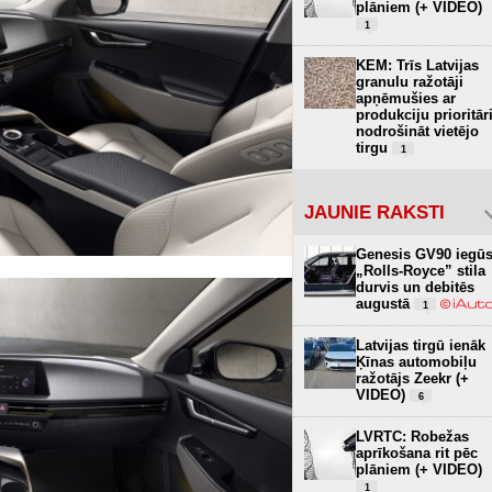
plāniem (+ VIDEO)
1
KEM: Trīs Latvijas
granulu ražotāji
apņēmušies ar
produkciju prioritār
nodrošināt vietējo
tirgu
1
JAUNIE RAKSTI
Genesis GV90 iegū
„Rolls-Royce” stila
durvis un debitēs
augustā
1
Latvijas tirgū ienāk
Ķīnas automobiļu
ražotājs Zeekr (+
VIDEO)
6
LVRTC: Robežas
aprīkošana rit pēc
plāniem (+ VIDEO)
1