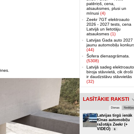
patēriņš, cena,
atsauksmes, plusi un
mīnusi
(4)
Zeekr 7GT elektroauto
2026 - 2027 tests, cena
Latvijā un lietotāju
atsauksmes
(1)
Latvijas Gada auto 2027 
jaunu automobiļu konkur
(44)
Šofera dienasgrāmata.
(5308)
Latvijā sadeg elektroauto
ēnes.
biroja stāvvietā, cik droši 
ir daudzstāvu stāvvietās
(32)
LASĪTĀKIE RAKSTI
Dienas
Nedēļas
Latvijas tirgū ienāk
Ķīnas automobiļu
ražotājs Zeekr (+
VIDEO)
6