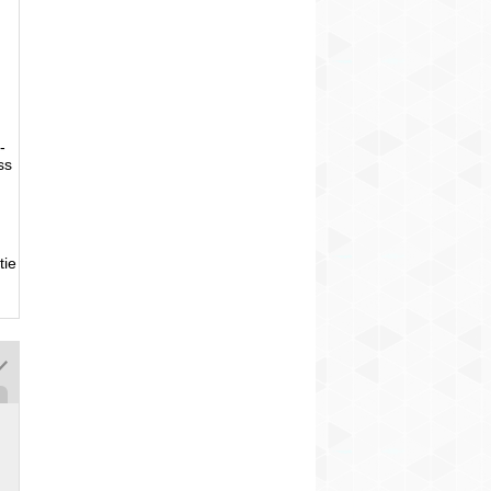
-
ss
tie