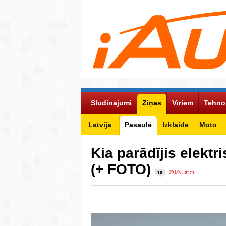
Sludinājumi
Ziņas
Vīriem
Tehno
Latvijā
Pasaulē
Izklaide
Moto
Kia parādījis elekt
(+ FOTO)
16