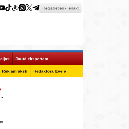
Reģistrēties / Ienākt
cijas
Jautā ekspertam
Reklāmraksti
Redaktora Izvēle
Ā
 -
un