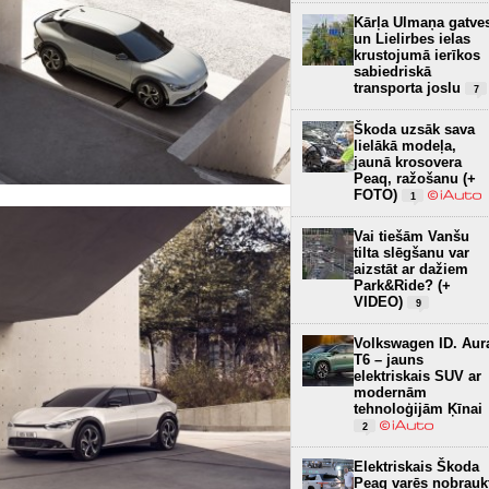
Kārļa Ulmaņa gatve
un Lielirbes ielas
krustojumā ierīkos
sabiedriskā
transporta joslu
7
Škoda uzsāk sava
lielākā modeļa,
jaunā krosovera
Peaq, ražošanu (+
FOTO)
1
Vai tiešām Vanšu
tilta slēgšanu var
aizstāt ar dažiem
Park&Ride? (+
VIDEO)
9
Volkswagen ID. Aur
T6 – jauns
elektriskais SUV ar
modernām
tehnoloģijām Ķīnai
2
Elektriskais Škoda
Peaq varēs nobrauk