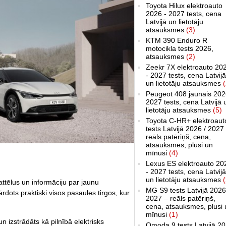
Toyota Hilux elektroauto
2026 - 2027 tests, cena
Latvijā un lietotāju
atsauksmes
(3)
KTM 390 Enduro R
motocikla tests 2026,
atsauksmes
(2)
Zeekr 7X elektroauto 20
- 2027 tests, cena Latvijā
un lietotāju atsauksmes
(
Peugeot 408 jaunais 202
2027 tests, cena Latvijā 
lietotāju atsauksmes
(5)
Toyota C-HR+ elektroaut
tests Latvijā 2026 / 2027
reāls patēriņš, cena,
atsauksmes, plusi un
mīnusi
(4)
Lexus ES elektroauto 20
- 2027 tests, cena Latvijā
un lietotāju atsauksmes
(
attēlus un informāciju par jaunu
MG S9 tests Latvijā 2026
ārdots praktiski visos pasaules tirgos, kur
2027 – reāls patēriņš,
cena, atsauksmes, plusi 
mīnusi
(1)
n izstrādāts kā pilnībā elektrisks
Omoda 9 tests Latvijā 2