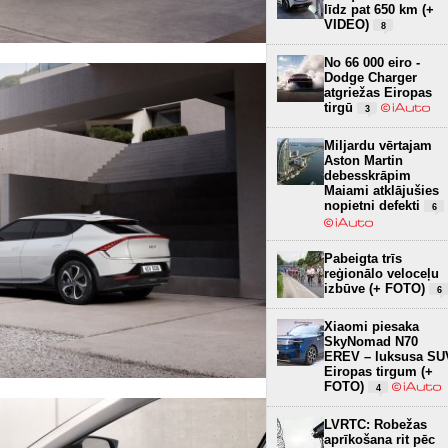
līdz pat 650 km (+
VIDEO)
8
No 66 000 eiro -
Dodge Charger
atgriežas Eiropas
tirgū
3
Miljardu vērtajam
Aston Martin
debesskrāpim
Maiami atklājušies
nopietni defekti
6
Pabeigta trīs
reģionālo veloceļu
izbūve (+ FOTO)
6
Xiaomi piesaka
SkyNomad N70
EREV – luksusa SU
Eiropas tirgum (+
FOTO)
4
LVRTC: Robežas
aprīkošana rit pēc