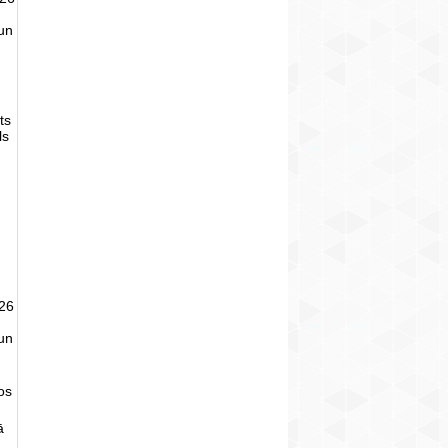
un
ts
ls
026
un
tos
ā