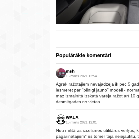
Populārākie komentāri
msh
15.marts 2021 12:54
Agrāk ražotājiem nevajadzēja ik pēc 5 gad
iesmērēt par "pilnīgi jauno" modeli - normā
maz izmainītā izskatā varēja ražot arī 10 
desmitgades no vietas.
WALA
15.marts 2021 12:01
Nuu militāras izcelsmes utilitārus verķus, 
pagarinātājiem" es tomēr tajā neiejauktu, t