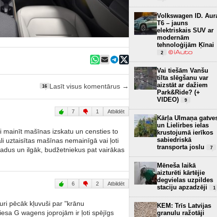
Volkswagen ID. Aur
T6 – jauns
elektriskais SUV ar
modernām
tehnoloģijām Ķīnai
2
Vai tiešām Vanšu
tilta slēgšanu var
aizstāt ar dažiem
Lasīt visus komentārus →
16
Park&Ride? (+
VIDEO)
9
7
1
Atbildēt
Kārļa Ulmaņa gatve
un Lielirbes ielas
i mainīt mašīnas izskatu un censties to
krustojumā ierīkos
sabiedriskā
li uztaisītas mašīnas nemainīgā vai ļoti
transporta joslu
7
gadus un ilgāk, budžetniekus pat vairākas
Mēneša laikā
aizturēti kārtējie
degvielas uzpildes
6
2
Atbildēt
staciju apzadzēji
1
kuri pēcāk kļuvuši par "krānu
KEM: Trīs Latvijas
iesa G wagens joprojām ir ļoti spējīgs
granulu ražotāji