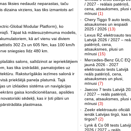
mas liksies nedaudz neparastas, taču
/ 2027 - reālais patēriņš,
cena, atsauksmes, plusi 
 dizaina virziens, kas tiks izmantots arī
mīnusi
(1)
Chery Tiggo 9 auto tests,
atsauksmes un iespaidi
ctric-Global Modular Platform), ko
2025 / 2026
(13)
Ioniq5. Tāpat kā mātesuzņēmuma modelis,
Lexus RZ elektroauto tes
kumulatoriem, kā arī vienu vai diviem
Latvijā 2026 / 2027 – reā
patēriņš, cena,
 attīstīs 302 Zs un 605 Nm, kas 100 km/h
atsauksmes, plusi un
erve sniegsies līdz 480 km.
mīnusi
(15)
Mercedes-Benz GLC EQ
lašāks salons, salīdzinot ar iepriekšējiem
jaunā 2026 - 2027
em, kas tika izstrādāti, pamatojoties uz
elektroauto tests Latvijā
ektūru. Raksturīgākās iezīmes salonā ir
reāls patēriņš, cena,
atsauksmes un plusi,
z visā priekšējā paneļa platumā. Tajā
mīnusi
(7)
jas un izklaides sistēma un navigācijas
Jaecoo 7 tests Latvijā 2
enekrāns gaisa kondicionēšanas, apsildes
/ 2027 – reāls patēriņš,
novatoriski sēdekļi, kas ir ļoti plāni un
cena, atsauksmes, plusi 
mīnusi
(3)
a pārstrādāta plastmasa.
Zeekr elektroauto oficiāli
ienāk Latvijas tirgū, kas 
tirgos?
(2)
Lynk & Co 08 tests Latvij
2026 / 2027 – reāls