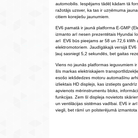
automobilis. Iespējams tādēļ kādam tā for
ražotājs uzsver, ka tas ir uzņēmuma jaunais
citiem korejiešu jaunumiem.
EV6 pamatā ir jaunā platforma E-GMP (Ele
izmanto arī nesen prezentētais Hyundai 
arī EV6 būs pieejams ar 58 un 72,6 kWh a
elektromotoriem. Jaudīgākajā versijā EV6
ļauj sasniegt 5,2 sekundēs, bet gaitas rez
Viens no jaunās platformas ieguvumiem ir p
šīs markas elektriskajiem transportlīdzekļi
esošo iekšdedzes motoru automašīnu arhit
izliektais HD displejs, kas izstiepts gandrī
apvienots mērinstrumentu bloks, informāci
funkcijas. Zem šī displeja novietots skāri
un ventilācijas sistēmas vadībai. EV6 ir arī 
viegli, bet rāmī un polsterējumā izmantot