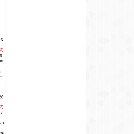
26
2)
6 -
un
o
 –
26
2)
 /
un
026