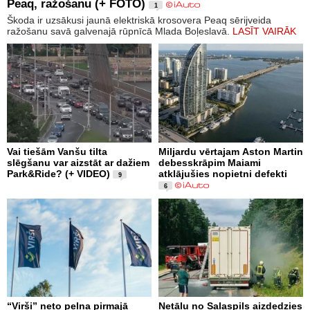
Peaq, ražošanu (+ FOTO)
1
Škoda ir uzsākusi jaunā elektriskā krosovera Peaq sērijveida
ražošanu savā galvenajā rūpnīcā Mlada Boļeslavā.
LASĪT VAIRĀK
Vai tiešām Vanšu tilta
Miljardu vērtajam Aston Martin
slēgšanu var aizstāt ar dažiem
debesskrāpim Maiami
Park&Ride? (+ VIDEO)
atklājušies nopietni defekti
9
6
“Virši” neto peļņa pirmajā
Netālu no Salaspils aizdedzies