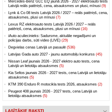
Mercedes-Benz GLC EQ jaunā 2026 - 2027 elektroauto tests
Latvijā reāls patēriņš, cena, atsauksmes un plusi, mīnusi
(9)
Lynk & Co 08 tests Latvijā 2026 / 2027 – reāls patēriņš, cena,
atsauksmes, plusi un mīnusi
(7)
Lexus RZ elektroauto tests Latvijā 2026 / 2027 – reāls
patēriņš, cena, atsauksmes, plusi un mīnusi
(16)
iAuto aculiecinieks: Sadursme, aktuālie negadījumi un
policijas darbs, sūti video (LIVE)
(29)
Degvielas cenas Latvijā un pasaulē
(536)
Latvijas Gada auto 2027 - jaunu automobiļu konkurss
(45)
Nissan Leaf jaunais 2026 - 2027 elektro auto tests, cena
Latvijā un lietotāju atsauksmes
(5)
Kia Seltos jaunais 2026 - 2027 tests, cena Latvijā un lietotāju
atsauksmes
(5)
KTM 390 Enduro R motocikla tests 2026, atsauksmes
(2)
Peugeot 408 jaunais 2026 - 2027 tests, cena Latvijā un
lietotāju atsauksmes
(5)
LASĪTĀKIE RAKSTI