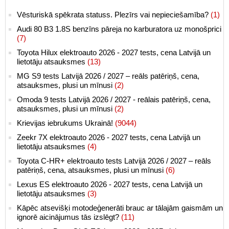
Vēsturiskā spēkrata statuss. Plezīrs vai nepieciešamība?
(1)
Audi 80 B3 1.8S benzīns pāreja no karburatora uz monošprici
(7)
Toyota Hilux elektroauto 2026 - 2027 tests, cena Latvijā un
lietotāju atsauksmes
(13)
MG S9 tests Latvijā 2026 / 2027 – reāls patēriņš, cena,
atsauksmes, plusi un mīnusi
(2)
Omoda 9 tests Latvijā 2026 / 2027 - reālais patēriņš, cena,
atsauksmes, plusi un mīnusi
(2)
Krievijas iebrukums Ukrainā!
(9044)
Zeekr 7X elektroauto 2026 - 2027 tests, cena Latvijā un
lietotāju atsauksmes
(4)
Toyota C-HR+ elektroauto tests Latvijā 2026 / 2027 – reāls
patēriņš, cena, atsauksmes, plusi un mīnusi
(6)
Lexus ES elektroauto 2026 - 2027 tests, cena Latvijā un
lietotāju atsauksmes
(3)
Kāpēc atsevišķi motodeģenerāti brauc ar tālajām gaismām un
ignorē aicinājumus tās izslēgt?
(11)