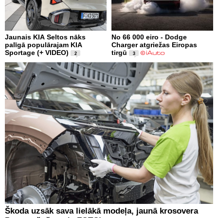
Jaunais KIA Seltos nāks
No 66 000 eiro - Dodge
palīgā populārajam KIA
Charger atgriežas Eiropas
Sportage (+ VIDEO)
tirgū
2
3
Škoda uzsāk sava lielākā modeļa, jaunā krosovera