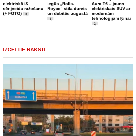
elektriskā i3
iegūs „Rolls-
Aura T6 – jauns
A
sērijveida ražošanu
Royce” stila durvis
elektriskais SUV ar
d
(+ FOTO)
un debitēs augustā
modernām
M
8
tehnoloģijām Ķīnai
n
5
2
IZCELTIE RAKSTI