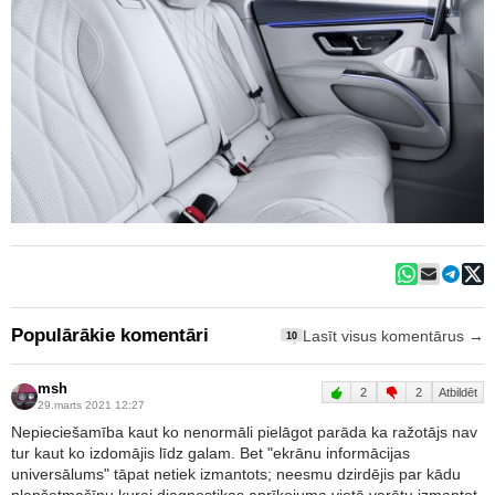
Populārākie komentāri
Lasīt visus komentārus →
10
msh
2
2
Atbildēt
29.marts 2021 12:27
Nepieciešamība kaut ko nenormāli pielāgot parāda ka ražotājs nav
tur kaut ko izdomājis līdz galam. Bet "ekrānu informācijas
universālums" tāpat netiek izmantots; neesmu dzirdējis par kādu