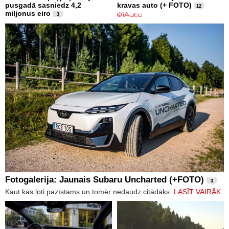
pusgadā sasniedz 4,2
kravas auto (+ FOTO)
12
miljonus eiro
3
Fotogalerija: Jaunais Subaru Uncharted (+FOTO)
3
Kaut kas ļoti pazīstams un tomēr nedaudz citādāks.
LASĪT VAIRĀK