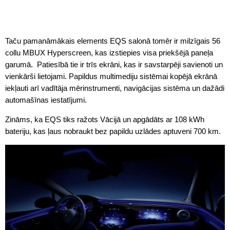
Taču pamanāmākais elements EQS salonā tomēr ir milzīgais 56
collu MBUX Hyperscreen, kas izstiepies visa priekšējā paneļa
garumā. Patiesībā tie ir trīs ekrāni, kas ir savstarpēji savienoti un
vienkārši lietojami. Papildus multimediju sistēmai kopējā ekrānā
iekļauti arī vadītāja mērinstrumenti, navigācijas sistēma un dažādi
automašīnas iestatījumi.
Zināms, ka EQS tiks ražots Vācijā un apgādāts ar 108 kWh
bateriju, kas ļaus nobraukt bez papildu uzlādes aptuveni 700 km.