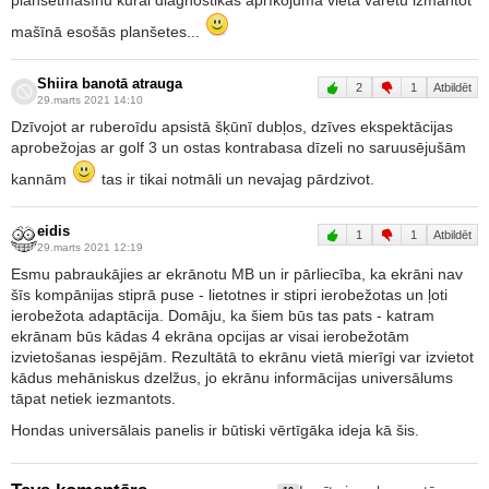
planšetmašīnu kurai diagnostikas aprīkojuma vietā varētu izmantot
mašīnā esošās planšetes...
Shiira banotā atrauga
2
1
Atbildēt
29.marts 2021 14:10
Dzīvojot ar ruberoīdu apsistā šķūnī dubļos, dzīves ekspektācijas
aprobežojas ar golf 3 un ostas kontrabasa dīzeli no saruusējušām
kannām
tas ir tikai notmāli un nevajag pārdzivot.
eidis
1
1
Atbildēt
29.marts 2021 12:19
Esmu pabraukājies ar ekrānotu MB un ir pārliecība, ka ekrāni nav
šīs kompānijas stiprā puse - lietotnes ir stipri ierobežotas un ļoti
ierobežota adaptācija. Domāju, ka šiem būs tas pats - katram
ekrānam būs kādas 4 ekrāna opcijas ar visai ierobežotām
izvietošanas iespējām. Rezultātā to ekrānu vietā mierīgi var izvietot
kādus mehāniskus dzelžus, jo ekrānu informācijas universālums
tāpat netiek iezmantots.
Hondas universālais panelis ir būtiski vērtīgāka ideja kā šis.