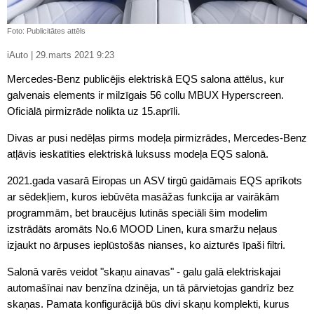
Foto: Publicitātes attēls
iAuto | 29.marts 2021 9:23
Mercedes-Benz publicējis elektriskā EQS salona attēlus, kur
galvenais elements ir milzīgais 56 collu MBUX Hyperscreen.
Oficiālā pirmizrāde nolikta uz 15.aprīli.
Divas ar pusi nedēļas pirms modeļa pirmizrādes, Mercedes-Benz
atļāvis ieskatīties elektriskā luksuss modeļa EQS salonā.
2021.gada vasarā Eiropas un ASV tirgū gaidāmais EQS aprīkots
ar sēdekļiem, kuros iebūvēta masāžas funkcija ar vairākām
programmām, bet braucējus lutinās speciāli šim modelim
izstrādāts aromāts No.6 MOOD Linen, kura smaržu neļaus
izjaukt no ārpuses ieplūstošās nianses, ko aizturēs īpaši filtri.
Salonā varēs veidot "skaņu ainavas" - galu galā elektriskajai
automašīnai nav benzīna dzinēja, un tā pārvietojas gandrīz bez
skaņas. Pamata konfigurācijā būs divi skaņu komplekti, kurus