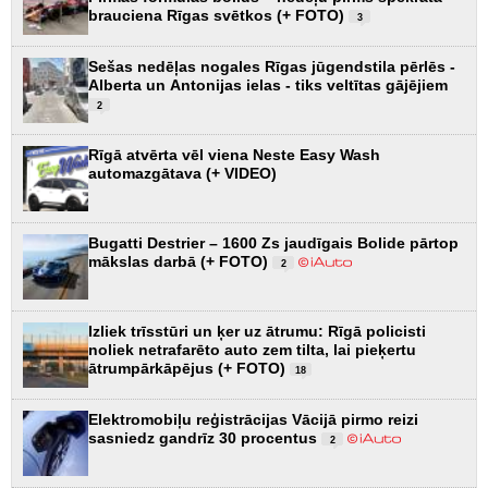
brauciena Rīgas svētkos (+ FOTO)
3
Sešas nedēļas nogales Rīgas jūgendstila pērlēs -
Alberta un Antonijas ielas - tiks veltītas gājējiem
2
Rīgā atvērta vēl viena Neste Easy Wash
automazgātava (+ VIDEO)
Bugatti Destrier – 1600 Zs jaudīgais Bolide pārtop
mākslas darbā (+ FOTO)
2
Izliek trīsstūri un ķer uz ātrumu: Rīgā policisti
noliek netrafarēto auto zem tilta, lai pieķertu
ātrumpārkāpējus (+ FOTO)
18
Elektromobiļu reģistrācijas Vācijā pirmo reizi
sasniedz gandrīz 30 procentus
2