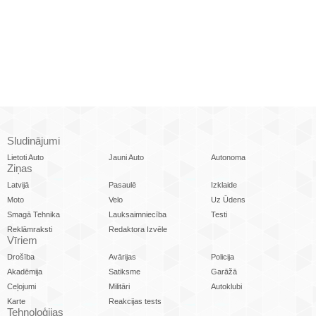
Sludinājumi
Lietoti Auto
Jauni Auto
Autonoma
Ziņas
Latvijā
Pasaulē
Izklaide
Moto
Velo
Uz Ūdens
Smagā Tehnika
Lauksaimniecība
Testi
Reklāmraksti
Redaktora Izvēle
Vīriem
Drošība
Avārijas
Policija
Akadēmija
Satiksme
Garāžā
Ceļojumi
Militāri
Autoklubi
Karte
Reakcijas tests
Tehnoloģijas