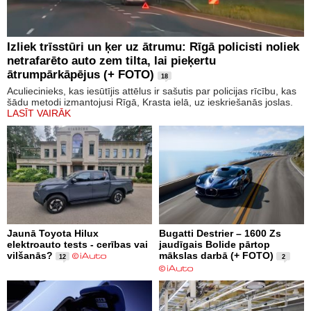
Izliek trīsstūri un ķer uz ātrumu: Rīgā policisti noliek
netrafarēto auto zem tilta, lai pieķertu
ātrumpārkāpējus (+ FOTO)
18
Aculiecinieks, kas iesūtījis attēlus ir sašutis par policijas rīcību, kas
šādu metodi izmantojusi Rīgā, Krasta ielā, uz ieskriešanās joslas.
LASĪT VAIRĀK
Jaunā Toyota Hilux
Bugatti Destrier – 1600 Zs
elektroauto tests - cerības vai
jaudīgais Bolide pārtop
vilšanās?
mākslas darbā (+ FOTO)
12
2