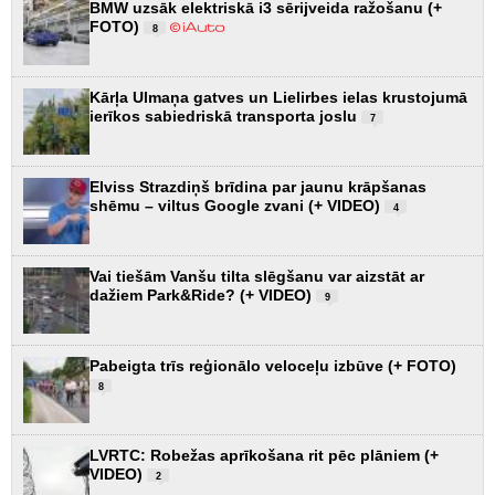
BMW uzsāk elektriskā i3 sērijveida ražošanu (+
FOTO)
8
Kārļa Ulmaņa gatves un Lielirbes ielas krustojumā
ierīkos sabiedriskā transporta joslu
7
Elviss Strazdiņš brīdina par jaunu krāpšanas
shēmu – viltus Google zvani (+ VIDEO)
4
Vai tiešām Vanšu tilta slēgšanu var aizstāt ar
dažiem Park&Ride? (+ VIDEO)
9
Pabeigta trīs reģionālo veloceļu izbūve (+ FOTO)
8
LVRTC: Robežas aprīkošana rit pēc plāniem (+
VIDEO)
2