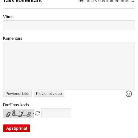
Tavs komentārs
Lasīt visus komentārus →
10
Vārds
Komentārs
Pievienot bildi
Pievienot video
Drošības kods