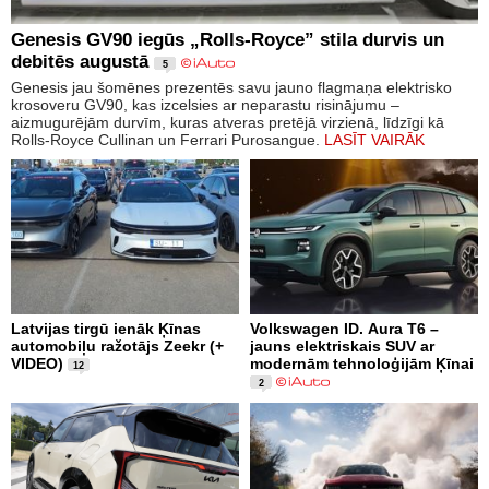
Genesis GV90 iegūs „Rolls-Royce” stila durvis un
debitēs augustā
5
Genesis jau šomēnes prezentēs savu jauno flagmaņa elektrisko
krosoveru GV90, kas izcelsies ar neparastu risinājumu –
aizmugurējām durvīm, kuras atveras pretējā virzienā, līdzīgi kā
Rolls-Royce Cullinan un Ferrari Purosangue.
LASĪT VAIRĀK
Latvijas tirgū ienāk Ķīnas
Volkswagen ID. Aura T6 –
automobiļu ražotājs Zeekr (+
jauns elektriskais SUV ar
VIDEO)
modernām tehnoloģijām Ķīnai
12
2