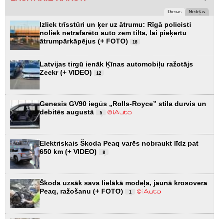
Dienas
Nedēļas
Izliek trīsstūri un ķer uz ātrumu: Rīgā policisti
noliek netrafarēto auto zem tilta, lai pieķertu
ātrumpārkāpējus (+ FOTO)
18
Latvijas tirgū ienāk Ķīnas automobiļu ražotājs
Zeekr (+ VIDEO)
12
Genesis GV90 iegūs „Rolls-Royce” stila durvis un
debitēs augustā
5
Elektriskais Škoda Peaq varēs nobraukt līdz pat
650 km (+ VIDEO)
8
Škoda uzsāk sava lielākā modeļa, jaunā krosovera
Peaq, ražošanu (+ FOTO)
1