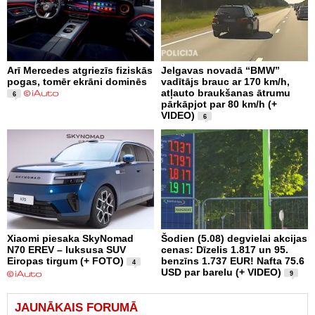
Arī Mercedes atgriezīs fiziskās
Jelgavas novadā “BMW”
pogas, tomēr ekrāni dominēs
vadītājs brauc ar 170 km/h,
atļauto braukšanas ātrumu
6
pārkāpjot par 80 km/h (+
VIDEO)
6
Xiaomi piesaka SkyNomad
Šodien (5.08) degvielai akcijas
N70 EREV – luksusa SUV
cenas: Dīzelis 1.817 un 95.
Eiropas tirgum (+ FOTO)
benzīns 1.737 EUR! Nafta 75.6
4
USD par barelu (+ VIDEO)
9
JAUNĀKAIS FORUMĀ