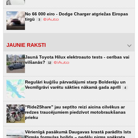
No 66 000 eiro - Dodge Charger atgriežas Eiropas
tirgū
3
JAUNIE RAKSTI
Jaunā Toyota Hilux elektroauto tests - cerības vai
vilšanās?
12
Regulāri kuģīšu pārvadājumi starp Bolderāju un
Vecmīlgrāvi varētu sākties nākamā gada aprīlī
4
“Ride2Share” jau septīto reizi aicina cilvēkus ar
redzes traucējumiem piedzīvot motobraukšanas
prieku
Vērienīgā pasākumā Daugavas krastā parādīts īsts
Pirmās formulas bolīds – nedēļu pirms spēkrata