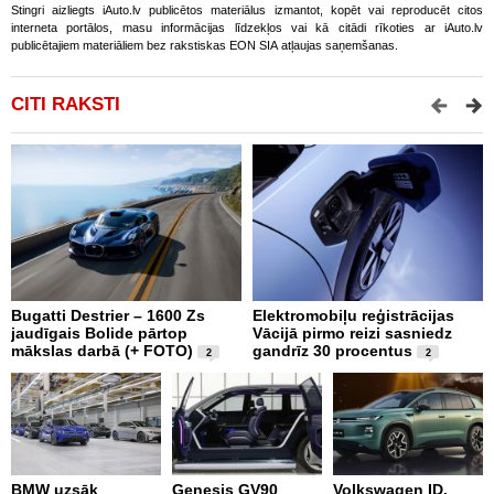
Stingri aizliegts iAuto.lv publicētos materiālus izmantot, kopēt vai reproducēt citos
interneta portālos, masu informācijas līdzekļos vai kā citādi rīkoties ar iAuto.lv
publicētajiem materiāliem bez rakstiskas EON SIA atļaujas saņemšanas.
CITI RAKSTI
Bugatti Destrier – 1600 Zs
Elektromobiļu reģistrācijas
N
jaudīgais Bolide pārtop
Vācijā pirmo reizi sasniedz
C
mākslas darbā (+ FOTO)
gandrīz 30 procentus
t
2
2
BMW uzsāk
Genesis GV90
Volkswagen ID.
M