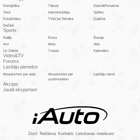
Enerģētika
Tālruņi
Datori&Portatīvie
Testi
Internets&App
Spēles
Foto&Video
TV&Cita Tehnika
Gadžeti
Dažādi
Sports
Rallijs
Kross
Šoseja
4x4
Moto
Velo
Uz Ūdens
Trases
Kalendārs
Video&TV
Forums
Lasītāju pieredze
Atsauksmes par auto
Atsauksmes par
Lasītāju raksti
uzņēmumiem
Akcijas
Jautā ekspertam
Ziņo!
Reklāma
Kontakti
Lietošanas noteikumi