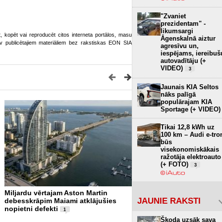
"Zvaniet
prezidentam" -
likumsargi
ot, kopēt vai reproducēt citos interneta portālos, masu
Āgenskalnā aiztur
o.lv publicētajiem materiāliem bez rakstiskas EON SIA
agresīvu un,
iespējams, iereibuš
autovadītāju (+
VIDEO)
3
Jaunais KIA Seltos
nāks palīgā
populārajam KIA
Sportage (+ VIDEO)
Tikai 12,8 kWh uz
100 km – Audi e-tro
būs
visekonomiskākais
ražotāja elektroauto
(+ FOTO)
3
Miljardu vērtajam Aston Martin
Pēc vairāk nekā 80 gadie
JAUNIE RAKSTI
debesskrāpim Maiami atklājušies
redzami Otrā pasaules kar
nopietni defekti
vraki (+ VIDEO)
1
Škoda uzsāk sava