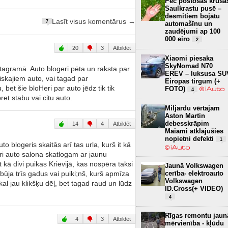
Pēc postošās krusa
Saulkrastu pusē –
desmitiem bojātu
Lasīt visus komentārus →
7
automašīnu un
zaudējumi ap 100
000 eiro
2
20
3
Atbildēt
Xiaomi piesaka
SkyNomad N70
stagramā. Auto blogeri pēta un raksta par
EREV – luksusa SU
iskajiem auto, vai tagad par
Eiropas tirgum (+
, bet šie bloHeri par auto jēdz tik tik
FOTO)
4
ret stabu vai citu auto.
Miljardu vērtajam
Aston Martin
debesskrāpim
14
4
Atbildēt
Maiami atklājušies
nopietni defekti
1
o blogeris skaitās arī tas urla, kurš it kā
i auto salona skatlogam ar jaunu
t kā divi puikas Krievijā, kas nospēra taksi
Jaunā Volkswagen
dabūja trīs gadus vai puiki;nš, kurš apmīza
cerība- elektroauto
Volkswagen
kal jau klikšķu dēļ, bet tagad raud un lūdz
ID.Cross(+ VIDEO)
4
Rīgas remontu jaun
4
3
Atbildēt
mērvienība - kļūdu