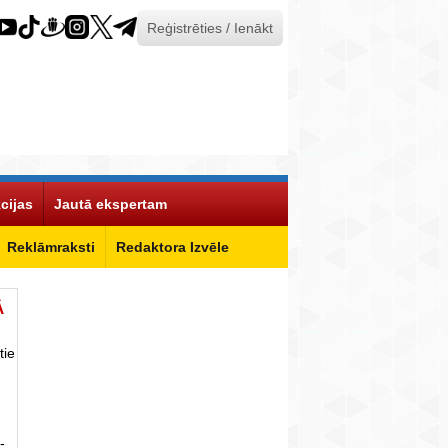
Reģistrēties / Ienākt
cijas
Jautā ekspertam
Reklāmraksti
Redaktora Izvēle
Ā
tie
-