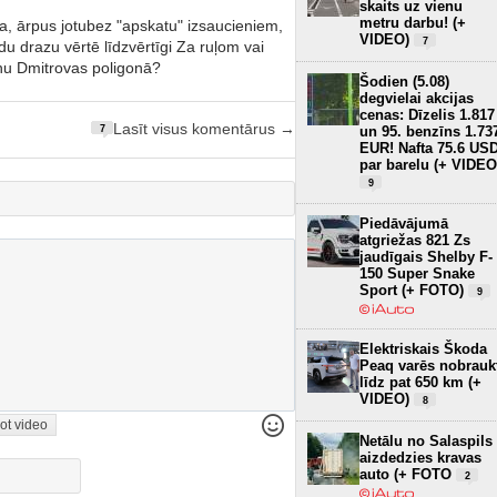
skaits uz vienu
metru darbu! (+
da, ārpus jotubez "apskatu" izsaucieniem,
VIDEO)
7
u drazu vērtē līdzvērtīgi Za ruļom vai
nu Dmitrovas poligonā?
Šodien (5.08)
degvielai akcijas
cenas: Dīzelis 1.817
Lasīt visus komentārus →
un 95. benzīns 1.73
7
EUR! Nafta 75.6 US
par barelu (+ VIDEO
9
Piedāvājumā
atgriežas 821 Zs
jaudīgais Shelby F-
150 Super Snake
Sport (+ FOTO)
9
Elektriskais Škoda
Peaq varēs nobrauk
līdz pat 650 km (+
VIDEO)
8
ot video
Netālu no Salaspils
aizdedzies kravas
auto (+ FOTO
2