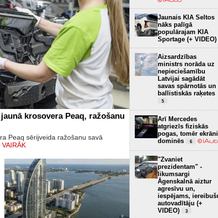
Jaunais KIA Seltos
nāks palīgā
populārajam KIA
Sportage (+ VIDEO)
Aizsardzības
ministrs norāda uz
nepieciešamību
Latvijai sagādāt
savas spārnotās un
ballistiskās raķetes
5
 jaunā krosovera Peaq, ražošanu
Arī Mercedes
atgriezīs fiziskās
pogas, tomēr ekrāni
era Peaq sērijveida ražošanu savā
dominēs
6
 VAIRĀK
"Zvaniet
prezidentam" -
likumsargi
Āgenskalnā aiztur
agresīvu un,
iespējams, iereibuš
autovadītāju (+
VIDEO)
3