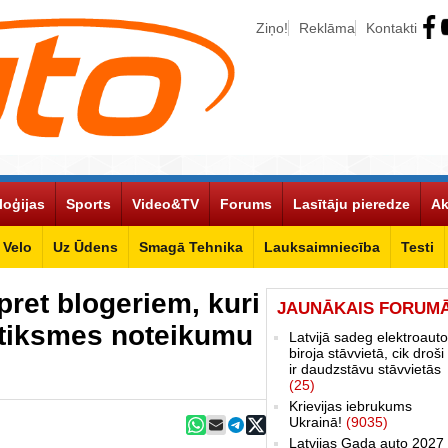
Ziņo!
Reklāma
Kontakti
loģijas
Sports
Video&TV
Forums
Lasītāju pieredze
Ak
Velo
Uz Ūdens
Smagā Tehnika
Lauksaimniecība
Testi
pret blogeriem, kuri
JAUNĀKAIS FORUM
atiksmes noteikumu
Latvijā sadeg elektroauto
biroja stāvvietā, cik droši 
ir daudzstāvu stāvvietās
(25)
Krievijas iebrukums
Ukrainā!
(9035)
Latvijas Gada auto 2027 