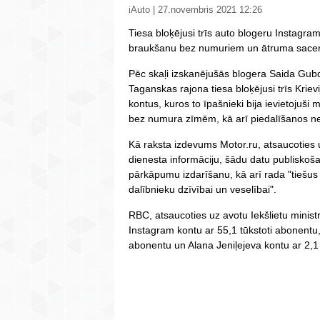
iAuto | 27.novembris 2021 12:26
Tiesa bloķējusi trīs auto blogeru Instagram 
braukšanu bez numuriem un ātruma sacen
Pēc skaļi izskanējušās blogera Saida Gubde
Taganskas rajona tiesa bloķējusi trīs Krie
kontus, kuros to īpašnieki bija ievietojuš
bez numura zīmēm, kā arī piedalīšanos ne
Kā raksta izdevums Motor.ru, atsaucoties
dienesta informāciju, šādu datu publiskoš
pārkāpumu izdarīšanu, kā arī rada "tiešus
dalībnieku dzīvībai un veselībai".
RBC, atsaucoties uz avotu Iekšlietu minis
Instagram kontu ar 55,1 tūkstoti abonen
abonentu un Alana Jeniļejeva kontu ar 2,1