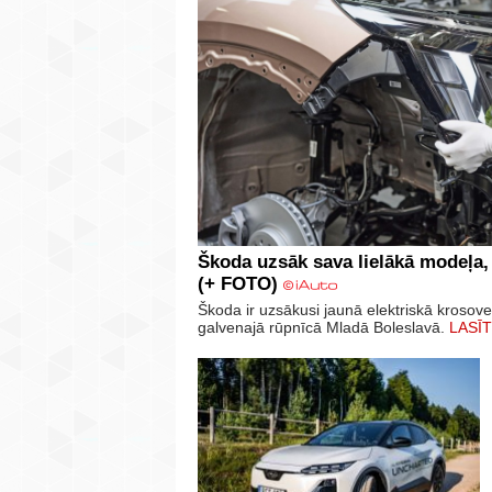
Škoda uzsāk sava lielākā modeļa,
(+ FOTO)
Škoda ir uzsākusi jaunā elektriskā krosov
galvenajā rūpnīcā Mladā Boleslavā.
LASĪT