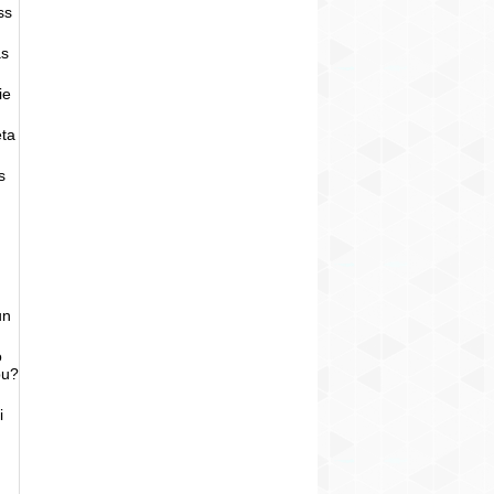
ss
as
ie
eta
s
un
o
bu?
i