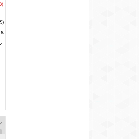
8)
5)
gā,
uz