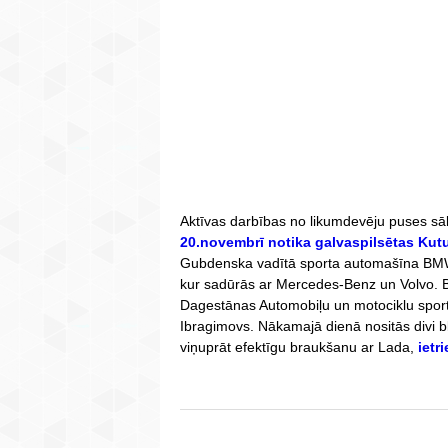
Aktīvas darbības no likumdevēju puses sā
20.novembrī notika galvaspilsētas Kut
Gubdenska vadītā sporta automašīna BMW
kur sadūrās ar Mercedes-Benz un Volvo. Bo
Dagestānas Automobiļu un motociklu sport
Ibragimovs. Nākamajā dienā nositās divi 
viņuprāt efektīgu braukšanu ar Lada,
ietr