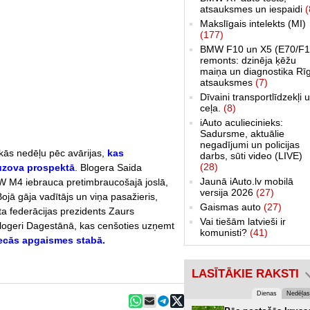
atsauksmes un iespaidi
(
Makslīgais intelekts (MI)
(177)
BMW F10 un X5 (E70/F1
remonts: dzinēja ķēžu
maiņa un diagnostika Rī
atsauksmes
(7)
Dīvaini transportlīdzekļi 
ceļa.
(8)
iAuto aculiecinieks:
Sadursme, aktuālie
negadījumi un policijas
kās nedēļu pēc avārijas,
kas
darbs, sūti video (LIVE)
(28)
uzova prospektā
. Blogera Saida
Jaunā iAuto.lv mobilā
 M4 iebrauca pretimbraucošajā joslā,
versija 2026
(27)
jā gāja vadītājs un viņa pasažieris,
Gaismas auto
(27)
a federācijas prezidents Zaurs
Vai tiešām latvieši ir
blogeri Dagestānā, kas cenšoties uzņemt
komunisti?
(41)
iecās apgaismes stabā.
LASĪTĀKIE RAKSTI
Dienas
Nedēļas