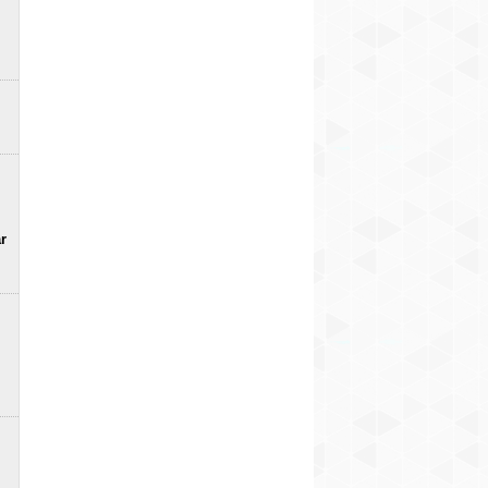
97 procenti – jūlijā arī
Piedāvājumā atgriežas
Gandrīz 900 Z
Dānijā privātais sektors
821 Zs jaudīgais Shelby
jaudīgais Ķīn
pircis gandrīz tikai
F-150 Super Snake
superhibrīds 
elektroautomobiļus
Sport (+ FOTO)
2
9
pieejams Eiro
FOTO)
10
r