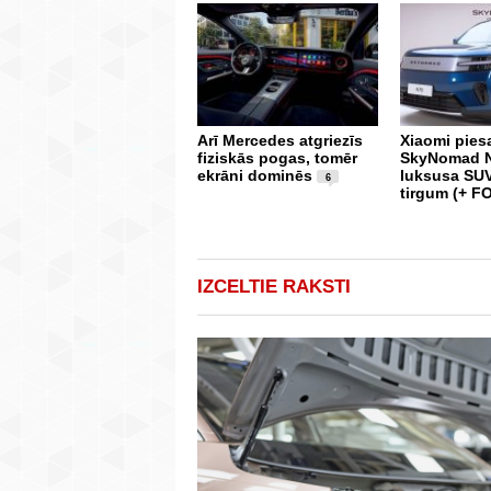
Arī Mercedes atgriezīs
Xiaomi pies
fiziskās pogas, tomēr
SkyNomad N
ekrāni dominēs
luksusa SUV
6
tirgum (+ F
IZCELTIE RAKSTI