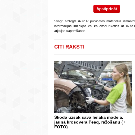
Stingri aizliegts iAuto.lv publicētos materiālus izmant
informācijas līdzekļos vai kā citādi rīkoties ar iAut
atļaujas saņemšanas.
CITI RAKSTI
Škoda uzsāk sava lielākā modeļa,
jaunā krosovera Peaq, ražošanu (+
FOTO)