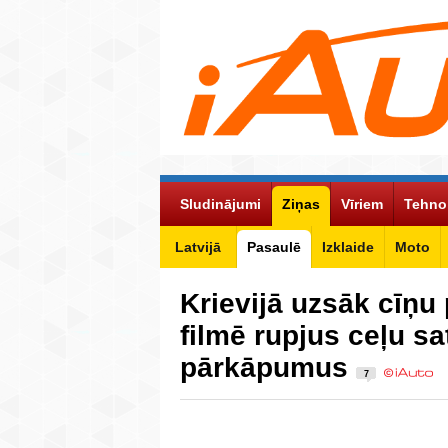
Sludinājumi
Ziņas
Vīriem
Tehno
Latvijā
Pasaulē
Izklaide
Moto
Krievijā uzsāk cīņu 
filmē rupjus ceļu s
pārkāpumus
7