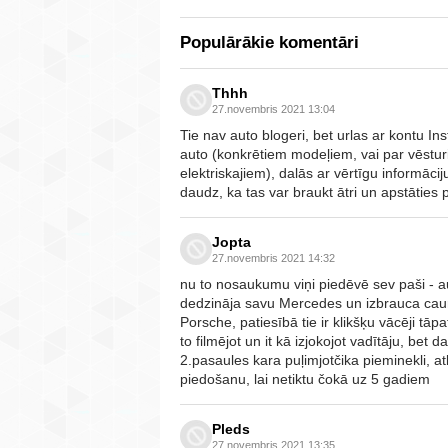
Populārākie komentāri
Thhh
27.novembris 2021 13:04
Tie nav auto blogeri, bet urlas ar kontu In
auto (konkrētiem modeļiem, vai par vēstur
elektriskajiem), dalās ar vērtīgu informāciju
daudz, ka tas var braukt ātri un apstāties p
Jopta
27.novembris 2021 14:32
nu to nosaukumu viņi piedēvē sev paši - aut
dedzināja savu Mercedes un izbrauca caur
Porsche, patiesībā tie ir klikšķu vācēji tāpa
to filmējot un it kā izjokojot vadītāju, bet 
2.pasaules kara puļimjotčika pieminekli, at
piedošanu, lai netiktu čokā uz 5 gadiem
Pleds
27.novembris 2021 13:35