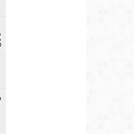
7
D
)
t