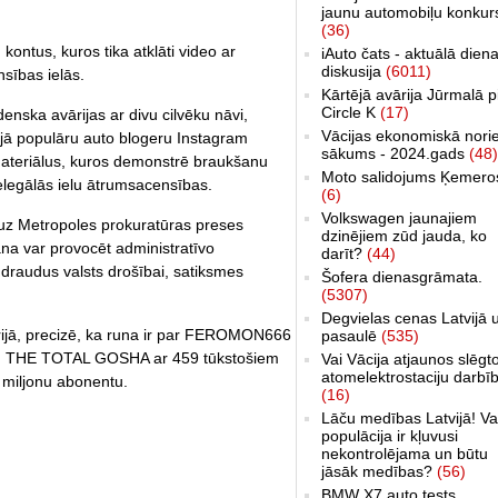
jaunu automobiļu konkur
(36)
kontus, kuros tika atklāti video ar
iAuto čats - aktuālā dien
diskusija
(6011)
sības ielās.
Kārtējā avārija Jūrmalā p
Circle K
(17)
nska avārijas ar divu cilvēku nāvi,
Vācijas ekonomiskā nori
vijā populāru auto blogeru Instagram
sākums - 2024.gads
(48)
i materiālus, kuros demonstrē braukšanu
Moto salidojums Ķemero
legālās ielu ātrumsacensības.
(6)
Volkswagen jaunajiem
 uz Metropoles prokuratūras preses
dzinējiem zūd jauda, ko
ana var provocēt administratīvo
darīt?
(44)
 draudus valsts drošībai, satiksmes
Šofera dienasgrāmata.
(5307)
Degvielas cenas Latvijā 
trijā, precizē, ka runa ir par FEROMON666
pasaulē
(535)
tu, THE TOTAL GOSHA ar 459 tūkstošiem
Vai Vācija atjaunos slēgt
atomelektrostaciju darbī
 miljonu abonentu.
(16)
Lāču medības Latvijā! Va
populācija ir kļuvusi
nekontrolējama un būtu
jāsāk medības?
(56)
BMW X7 auto tests,