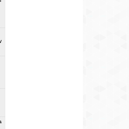
s
V
ā