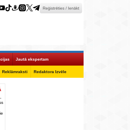
Reģistrēties / Ienākt
cijas
Jautā ekspertam
Reklāmraksti
Redaktora Izvēle
Ā
-
ss
ie