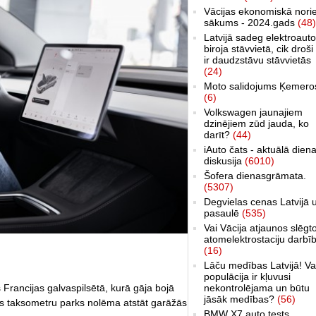
Vācijas ekonomiskā nori
sākums - 2024.gads
(48)
Latvijā sadeg elektroauto
biroja stāvvietā, cik droši 
ir daudzstāvu stāvvietās
(24)
Moto salidojums Ķemero
(6)
Volkswagen jaunajiem
dzinējiem zūd jauda, ko
darīt?
(44)
iAuto čats - aktuālā dien
diskusija
(6010)
Šofera dienasgrāmata.
(5307)
Degvielas cenas Latvijā 
pasaulē
(535)
Vai Vācija atjaunos slēgt
atomelektrostaciju darbī
(16)
Lāču medības Latvijā! Va
populācija ir kļuvusi
nekontrolējama un būtu
 Francijas galvaspilsētā, kurā gāja bojā
jāsāk medības?
(56)
ākais taksometru parks nolēma atstāt garāžās
BMW X7 auto tests,