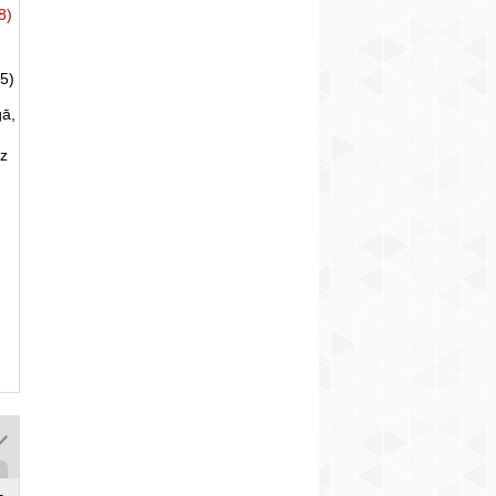
8)
5)
gā,
uz