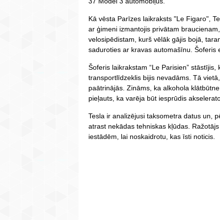
37 Model 3 automobiļus.
Kā vēsta Parīzes laikraksts "Le Figaro", T
ar ģimeni izmantojis privātam braucienam, 
velosipēdistam, kurš vēlāk gājis bojā, tara
saduroties ar kravas automašīnu. Šoferis e
Šoferis laikrakstam “Le Parisien” stāstīji
transportlīdzeklis bijis nevadāms. Tā vietā,
paātrinājās. Zināms, ka alkohola klātbūtne 
pieļauts, ka varēja būt iesprūdis akselerat
Tesla ir analizējusi taksometra datus un, p
atrast nekādas tehniskas kļūdas. Ražotājs
iestādēm, lai noskaidrotu, kas īsti noticis.