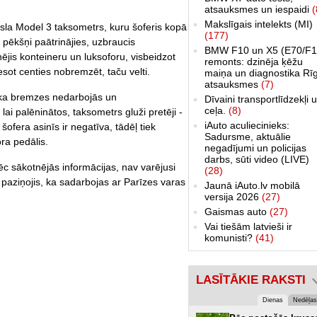
atsauksmes un iespaidi
(
Makslīgais intelekts (MI)
esla Model 3 taksometrs, kuru šoferis kopā
(177)
pēkšņi paātrinājies, uzbraucis
BMW F10 un X5 (E70/F1
nējis konteineru un luksoforu, visbeidzot
remonts: dzinēja ķēžu
sot centies nobremzēt, taču velti.
maiņa un diagnostika Rī
atsauksmes
(7)
s, ka bremzes nedarbojās un
Dīvaini transportlīdzekļi 
ceļa.
(8)
 lai palēninātos, taksometrs gluži pretēji -
iAuto aculiecinieks:
šofera asinīs ir negatīva, tādēļ tiek
Sadursme, aktuālie
ora pedālis.
negadījumi un policijas
darbs, sūti video (LIVE)
ēc sākotnējās informācijas, nav varējusi
(28)
 paziņojis, ka sadarbojas ar Parīzes varas
Jaunā iAuto.lv mobilā
versija 2026
(27)
Gaismas auto
(27)
Vai tiešām latvieši ir
komunisti?
(41)
LASĪTĀKIE RAKSTI
Dienas
Nedēļas