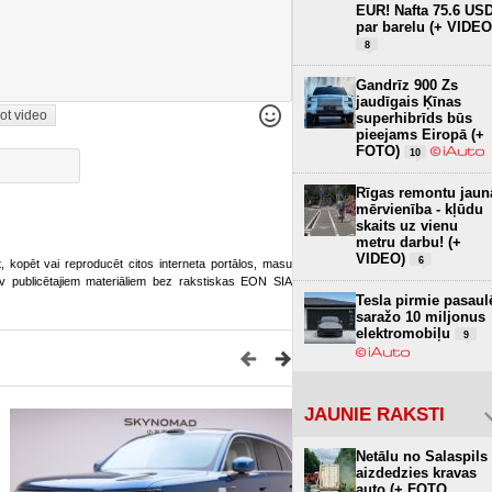
EUR! Nafta 75.6 US
par barelu (+ VIDEO
8
Gandrīz 900 Zs
jaudīgais Ķīnas
ot video
superhibrīds būs
pieejams Eiropā (+
FOTO)
10
Rīgas remontu jaun
mērvienība - kļūdu
skaits uz vienu
metru darbu! (+
VIDEO)
6
ot, kopēt vai reproducēt citos interneta portālos, masu
o.lv publicētajiem materiāliem bez rakstiskas EON SIA
Tesla pirmie pasaul
saražo 10 miljonus
elektromobiļu
9
JAUNIE RAKSTI
Netālu no Salaspils
aizdedzies kravas
auto (+ FOTO