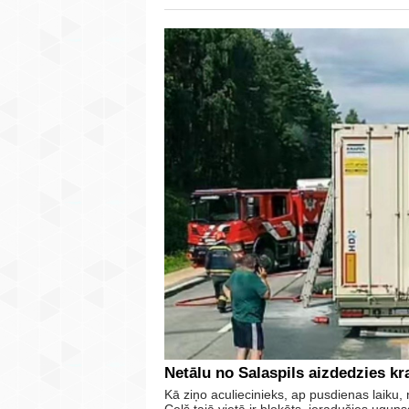
Netālu no Salaspils aizdedzies k
Kā ziņo aculiecinieks, ap pusdienas laiku, 
Ceļš tajā vietā ir bloķēts, ieradušies ugunsd