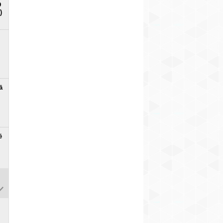
D
)
ā
ē