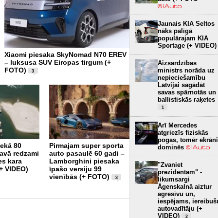
Jaunais KIA Seltos
nāks palīgā
populārajam KIA
Sportage (+ VIDEO)
Xiaomi piesaka SkyNomad N70 EREV
Tikai 12,8 kWh uz 100 km –
– luksusa SUV Eiropas tirgum (+
tron būs visekonomiskākai
Aizsardzības
FOTO)
elektroauto (+ FOTO)
ministrs norāda uz
3
3
nepieciešamību
Latvijai sagādāt
savas spārnotās un
ballistiskās raķetes
1
Arī Mercedes
atgriezīs fiziskās
pogas, tomēr ekrāni
nekā 80
Pirmajam super sporta
Piedāvājumā atgriežas
dominēs
avā redzami
auto pasaulē 60 gadi –
821 Zs jaudīgais Shelby
es kara
Lamborghini piesaka
F-150 Super Snake
"Zvaniet
(+ VIDEO)
īpašo versiju 99
Sport (+ FOTO)
9
prezidentam" -
vienībās (+ FOTO)
3
likumsargi
Āgenskalnā aiztur
agresīvu un,
iespējams, iereibuš
autovadītāju (+
VIDEO)
2