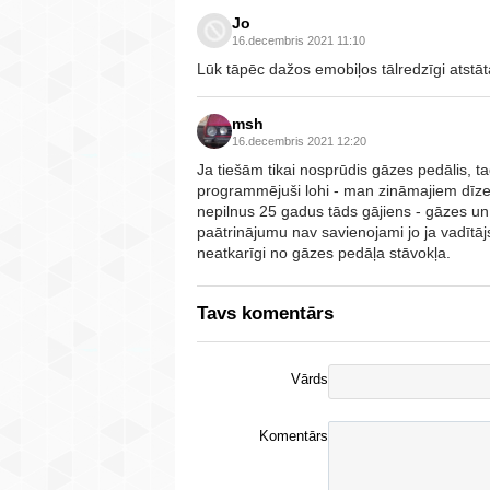
Jo
16.decembris 2021 11:10
Lūk tāpēc dažos emobiļos tālredzīgi atstāt
msh
16.decembris 2021 12:20
Ja tiešām tikai nosprūdis gāzes pedālis, t
programmējuši lohi - man zināmajiem dīze
nepilnus 25 gadus tāds gājiens - gāzes u
paātrinājumu nav savienojami jo ja vadītā
neatkarīgi no gāzes pedāļa stāvokļa.
Tavs komentārs
Vārds
Komentārs