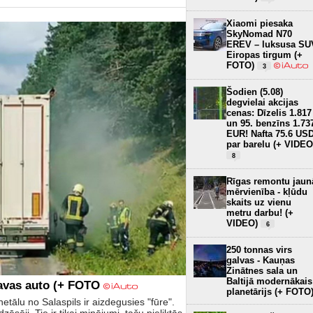
Xiaomi piesaka
SkyNomad N70
EREV – luksusa SU
Eiropas tirgum (+
FOTO)
3
Šodien (5.08)
degvielai akcijas
cenas: Dīzelis 1.817
un 95. benzīns 1.73
EUR! Nafta 75.6 US
par barelu (+ VIDEO
8
Rīgas remontu jaun
mērvienība - kļūdu
skaits uz vienu
metru darbu! (+
VIDEO)
6
250 tonnas virs
galvas - Kauņas
Zinātnes sala un
Baltijā modernākais
ravas auto (+ FOTO
planetārijs (+ FOTO
netālu no Salaspils ir aizdegusies "fūre".
zēsēji. Tie ir tikai minējumi, taču pieliktās