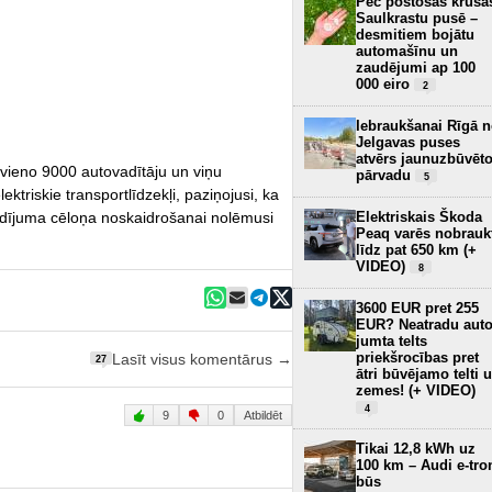
Pēc postošās krusa
Saulkrastu pusē –
desmitiem bojātu
automašīnu un
zaudējumi ap 100
000 eiro
2
Iebraukšanai Rīgā 
Jelgavas puses
atvērs jaunuzbūvēt
vieno 9000 autovadītāju un viņu
pārvadu
5
ktriskie transportlīdzekļi, paziņojusi, ka
Elektriskais Škoda
adījuma cēloņa noskaidrošanai nolēmusi
Peaq varēs nobrauk
.
līdz pat 650 km (+
VIDEO)
8
3600 EUR pret 255
EUR? Neatradu aut
jumta telts
priekšrocības pret
Lasīt visus komentārus →
27
ātri būvējamo telti 
zemes! (+ VIDEO)
4
9
0
Atbildēt
Tikai 12,8 kWh uz
100 km – Audi e-tro
būs