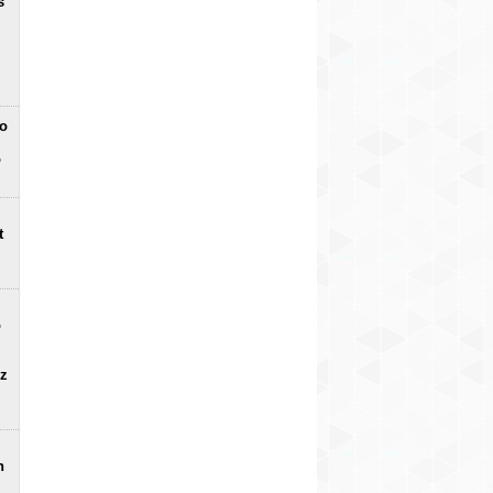
s
no
o
t
o
uz
n