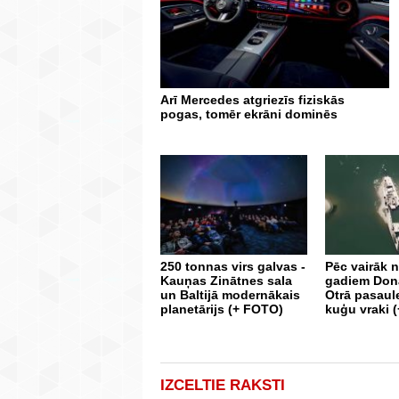
Arī Mercedes atgriezīs fiziskās
pogas, tomēr ekrāni dominēs
250 tonnas virs galvas -
Pēc vairāk 
Kauņas Zinātnes sala
gadiem Don
un Baltijā modernākais
Otrā pasaul
planetārijs (+ FOTO)
kuģu vraki 
IZCELTIE RAKSTI