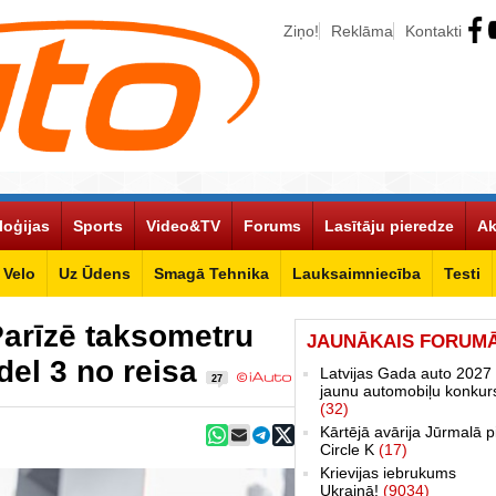
Ziņo!
Reklāma
Kontakti
loģijas
Sports
Video&TV
Forums
Lasītāju pieredze
Ak
Velo
Uz Ūdens
Smagā Tehnika
Lauksaimniecība
Testi
Parīzē taksometru
JAUNĀKAIS FORUM
el 3 no reisa
Latvijas Gada auto 2027 
27
jaunu automobiļu konkur
(32)
Kārtējā avārija Jūrmalā p
Circle K
(17)
Krievijas iebrukums
Ukrainā!
(9034)