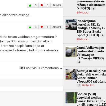
visekonomiskākais
ražotāja elektroauto
5
0
Atbildēt
(+ FOTO)
3
a aizdedzes atslēga...
Piedāvājumā
atgriežas 821 Zs
3
1
Atbildēt
jaudīgais Shelby F-
150 Super Snake
Sport (+ FOTO)
9
ad tās teslas vadības programmatūru ir
ļiem ja 30 gadus un benzīnniekiem
n bremzes nospiešana kopā ar
Jaunā Volkswagen
js nospiedis bremzi, tad motors atmetas
cerība- elektroauto
Volkswagen
ID.Cross(+ VIDEO)
4
Lasīt visus komentārus →
27
Austrijā uzsāk Ķīna
elektriskā kraviniek
SuperPanther
eTopas600 ražošan
2
Šodien (5.08)
degvielai akcijas
cenas: Dīzelis 1.817
un 95. benzīns 1.73