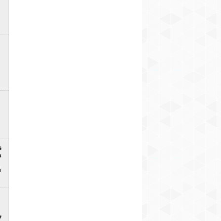
s
a
u
7