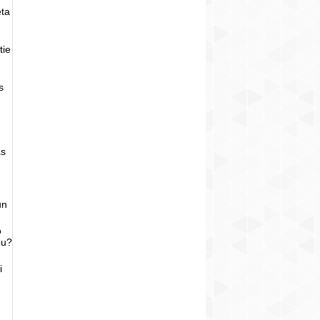
eta
tie
s
as
un
o
bu?
i