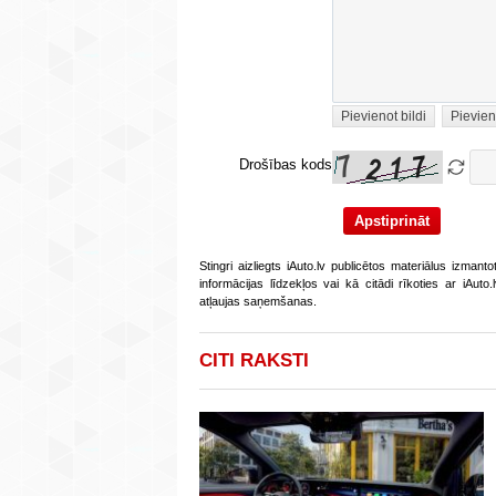
Pievienot bildi
Pievien
Drošības kods
Stingri aizliegts iAuto.lv publicētos materiālus izmant
informācijas līdzekļos vai kā citādi rīkoties ar iAut
atļaujas saņemšanas.
CITI RAKSTI