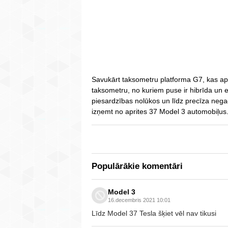
Savukārt taksometru platforma G7, kas ap
taksometru, no kuriem puse ir hibrīda un ele
piesardzības nolūkos un līdz precīza neg
izņemt no aprites 37 Model 3 automobiļus
Populārākie komentāri
Model 3
16.decembris 2021 10:01
Līdz Model 37 Tesla šķiet vēl nav tikusi