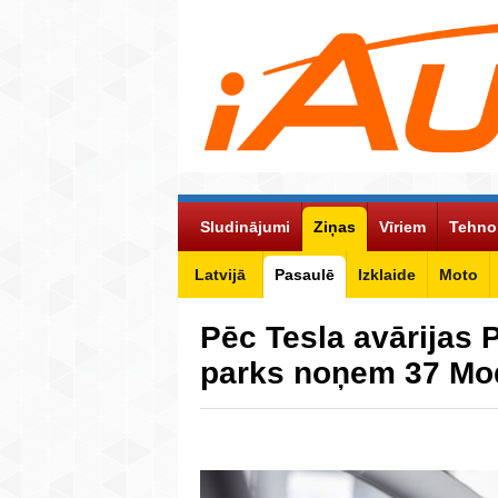
Sludinājumi
Ziņas
Vīriem
Tehno
Latvijā
Pasaulē
Izklaide
Moto
Pēc Tesla avārijas 
parks noņem 37 Mod