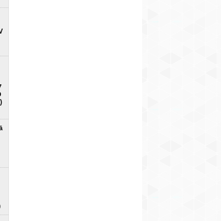
V
7
D
)
ā
)