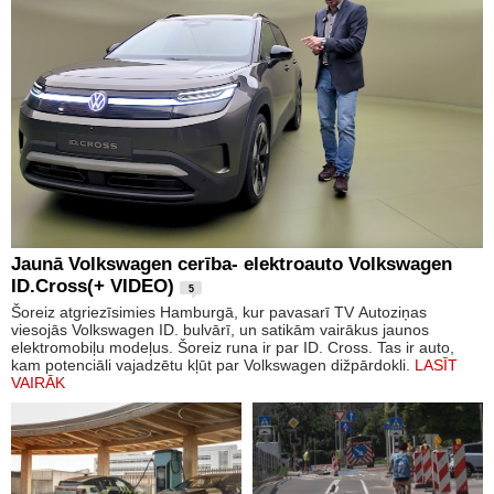
Jaunā Volkswagen cerība- elektroauto Volkswagen
ID.Cross(+ VIDEO)
5
Šoreiz atgriezīsimies Hamburgā, kur pavasarī TV Autoziņas
viesojās Volkswagen ID. bulvārī, un satikām vairākus jaunos
elektromobiļu modeļus. Šoreiz runa ir par ID. Cross. Tas ir auto,
kam potenciāli vajadzētu kļūt par Volkswagen dižpārdokli.
LASĪT
VAIRĀK