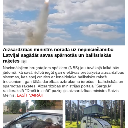
Aizsardzības ministrs norāda uz nepieciešamību
Latvijai sagādāt savas spārnotās un ballistiskās
raķetes
5
Nacionālajiem bruņotajiem spēkiem (NBS) jau tuvākajā laikā būs
jādomā, kā savā rīcībā iegūt gan efektīvas pretraķešu aizsardzības
sistēmas, kas spēj cīnīties ar ienaidnieka ballistisko raķešu
triecieniem, gan tālās darbības uzbrukuma ieročus - ballistiskās un
spārnotās raķetes, Aizsardzības ministrijas portāla "Sargs.lv"
raidierakstā "Droši ir zināt" paziņojis aizsardzības ministrs Raivis
Melnis.
LASĪT VAIRĀK