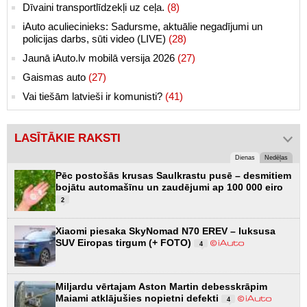
Dīvaini transportlīdzekļi uz ceļa.
(8)
iAuto aculiecinieks: Sadursme, aktuālie negadījumi un
policijas darbs, sūti video (LIVE)
(28)
Jaunā iAuto.lv mobilā versija 2026
(27)
Gaismas auto
(27)
Vai tiešām latvieši ir komunisti?
(41)
LASĪTĀKIE RAKSTI
Dienas
Nedēļas
Pēc postošās krusas Saulkrastu pusē – desmitiem
bojātu automašīnu un zaudējumi ap 100 000 eiro
2
Xiaomi piesaka SkyNomad N70 EREV – luksusa
SUV Eiropas tirgum (+ FOTO)
4
Miljardu vērtajam Aston Martin debesskrāpim
Maiami atklājušies nopietni defekti
4