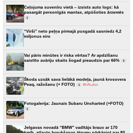
Ceļojuma suvenīru vietā – izsists auto logs: kā
pasargāt personīgās mantas, atpūšoties ārzemēs
1
“Virši” neto peļņa pirmajā pusgadā sasniedz 4,2
miljonus eiro
Vai pāris minūtes ir riska vērtas? Ar apdzīšanu
saistīto avāriju skaits šogad pieaudzis par 66%
3
Škoda uzsāk sava lielākā modeļa, jaunā krosovera
Peaq, ražošanu (+ FOTO)
1
Fotogalerija: Jaunais Subaru Uncharted (+FOTO)
1
Jelgavas novadā “BMW” vadītājs brauc ar 170
km/h, atļauto braukšanas ātrumu pārkāpjot par 80