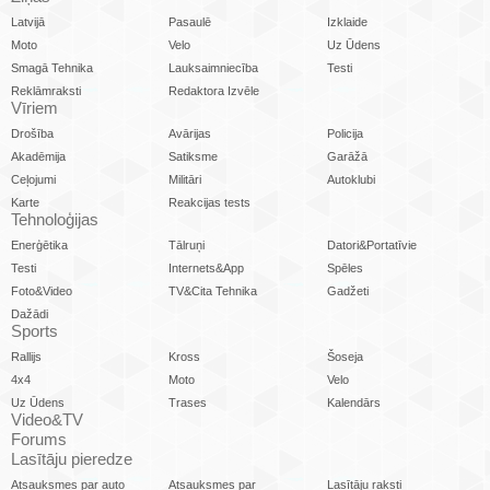
Latvijā
Pasaulē
Izklaide
Moto
Velo
Uz Ūdens
Smagā Tehnika
Lauksaimniecība
Testi
Reklāmraksti
Redaktora Izvēle
Vīriem
Drošība
Avārijas
Policija
Akadēmija
Satiksme
Garāžā
Ceļojumi
Militāri
Autoklubi
Karte
Reakcijas tests
Tehnoloģijas
Enerģētika
Tālruņi
Datori&Portatīvie
Testi
Internets&App
Spēles
Foto&Video
TV&Cita Tehnika
Gadžeti
Dažādi
Sports
Rallijs
Kross
Šoseja
4x4
Moto
Velo
Uz Ūdens
Trases
Kalendārs
Video&TV
Forums
Lasītāju pieredze
Atsauksmes par auto
Atsauksmes par
Lasītāju raksti