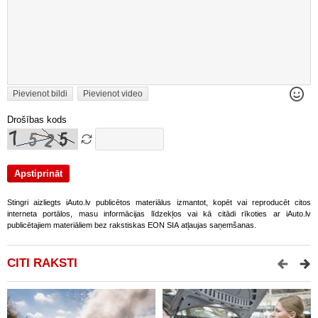
Pievienot bildi
Pievienot video
Drošības kods
Stingri aizliegts iAuto.lv publicētos materiālus izmantot, kopēt vai reproducēt citos
interneta portālos, masu informācijas līdzekļos vai kā citādi rīkoties ar iAuto.lv
publicētajiem materiāliem bez rakstiskas EON SIA atļaujas saņemšanas.
CITI RAKSTI