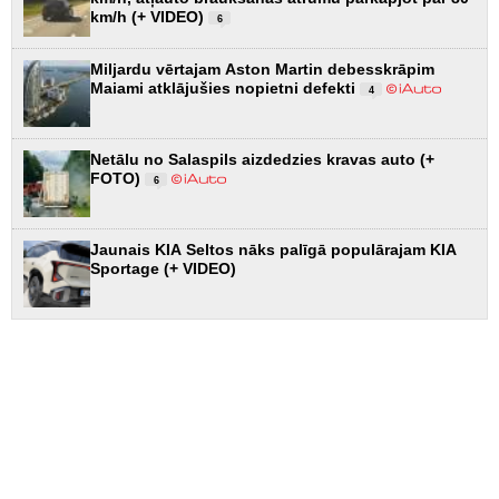
km/h (+ VIDEO)
6
Miljardu vērtajam Aston Martin debesskrāpim
Maiami atklājušies nopietni defekti
4
Netālu no Salaspils aizdedzies kravas auto (+
FOTO)
6
Jaunais KIA Seltos nāks palīgā populārajam KIA
Sportage (+ VIDEO)