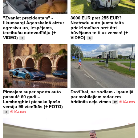
"Zvaniet prezidentam" -
3600 EUR pret 255 EUR?
likumsargi Āgenskalnā aiztur
Neatradu auto jumta telts
agresīvu un, iespējams,
priekšrocības pret ātri
iereibušu autovadītāju (+
būvējamo telti uz zemes! (+
VIDEO)
VIDEO)
3
6
Pirmajam super sporta auto
Drošībai, ne sodiem - Igaunijā
pasaulē 60 gadi –
par mobilajiem radariem
Lamborghini piesaka īpašo
brīdinās ceļa zimes
12
versiju 99 vienībās (+ FOTO)
3