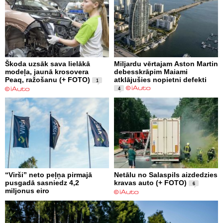
Škoda uzsāk sava lielākā
Miljardu vērtajam Aston Martin
modeļa, jaunā krosovera
debesskrāpim Maiami
Peaq, ražošanu (+ FOTO)
atklājušies nopietni defekti
1
4
“Virši” neto peļņa pirmajā
Netālu no Salaspils aizdedzies
pusgadā sasniedz 4,2
kravas auto (+ FOTO)
6
miljonus eiro