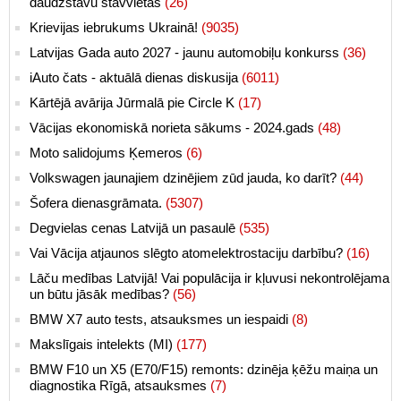
daudzstāvu stāvvietās
(26)
Krievijas iebrukums Ukrainā!
(9035)
Latvijas Gada auto 2027 - jaunu automobiļu konkurss
(36)
iAuto čats - aktuālā dienas diskusija
(6011)
Kārtējā avārija Jūrmalā pie Circle K
(17)
Vācijas ekonomiskā norieta sākums - 2024.gads
(48)
Moto salidojums Ķemeros
(6)
Volkswagen jaunajiem dzinējiem zūd jauda, ko darīt?
(44)
Šofera dienasgrāmata.
(5307)
Degvielas cenas Latvijā un pasaulē
(535)
Vai Vācija atjaunos slēgto atomelektrostaciju darbību?
(16)
Lāču medības Latvijā! Vai populācija ir kļuvusi nekontrolējama
un būtu jāsāk medības?
(56)
BMW X7 auto tests, atsauksmes un iespaidi
(8)
Makslīgais intelekts (MI)
(177)
BMW F10 un X5 (E70/F15) remonts: dzinēja ķēžu maiņa un
diagnostika Rīgā, atsauksmes
(7)