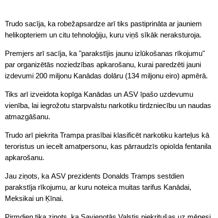
Trudo sacīja, ka robežapsardze arī tiks pastiprināta ar jauniem
helikopteriem un citu tehnoloģiju, kuru viņš sīkāk neraksturoja.
Premjers arī sacīja, ka "parakstījis jaunu izlūkošanas rīkojumu"
par organizētās noziedzības apkarošanu, kurai paredzēti jauni
izdevumi 200 miljonu Kanādas dolāru (134 miljonu eiro) apmērā.
Tiks arī izveidota kopīga Kanādas un ASV īpašo uzdevumu
vienība, lai iegrožotu starpvalstu narkotiku tirdzniecību un naudas
atmazgāšanu.
Trudo arī piekrita Trampa prasībai klasificēt narkotiku karteļus kā
teroristus un iecelt amatpersonu, kas pārraudzīs opioīda fentanila
apkarošanu.
Jau ziņots, ka ASV prezidents Donalds Tramps sestdien
parakstīja rīkojumu, ar kuru noteica muitas tarifus Kanādai,
Meksikai un Ķīnai.
Pirmdien tika ziņots, ka Savienotās Valstis piekritušas uz mēnesi