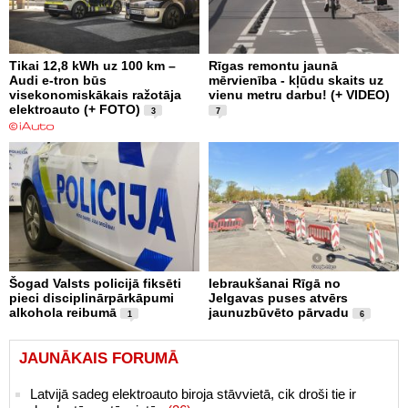
Tikai 12,8 kWh uz 100 km –
Rīgas remontu jaunā
Audi e-tron būs
mērvienība - kļūdu skaits uz
visekonomiskākais ražotāja
vienu metru darbu! (+ VIDEO)
elektroauto (+ FOTO)
3
7
Šogad Valsts policijā fiksēti
Iebraukšanai Rīgā no
pieci disciplinārpārkāpumi
Jelgavas puses atvērs
alkohola reibumā
jaunuzbūvēto pārvadu
1
6
JAUNĀKAIS FORUMĀ
Latvijā sadeg elektroauto biroja stāvvietā, cik droši tie ir