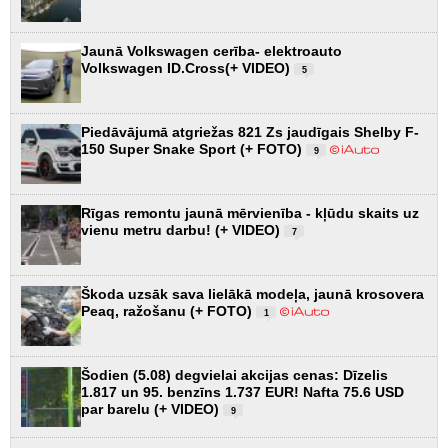
Jaunā Volkswagen cerība- elektroauto
Volkswagen ID.Cross(+ VIDEO)
5
Piedāvājumā atgriežas 821 Zs jaudīgais Shelby F-
150 Super Snake Sport (+ FOTO)
9
Rīgas remontu jaunā mērvienība - kļūdu skaits uz
vienu metru darbu! (+ VIDEO)
7
Škoda uzsāk sava lielākā modeļa, jaunā krosovera
Peaq, ražošanu (+ FOTO)
1
Šodien (5.08) degvielai akcijas cenas: Dīzelis
1.817 un 95. benzīns 1.737 EUR! Nafta 75.6 USD
par barelu (+ VIDEO)
9