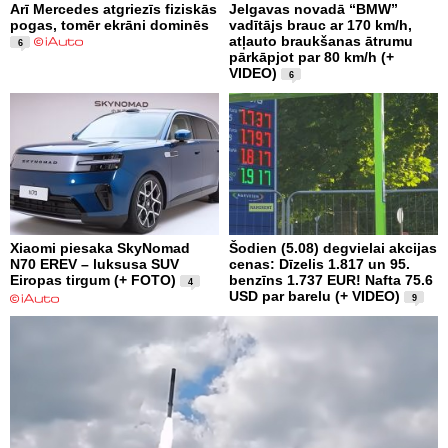
Arī Mercedes atgriezīs fiziskās
Jelgavas novadā “BMW”
pogas, tomēr ekrāni dominēs
vadītājs brauc ar 170 km/h,
atļauto braukšanas ātrumu
6
pārkāpjot par 80 km/h (+
VIDEO)
6
Xiaomi piesaka SkyNomad
Šodien (5.08) degvielai akcijas
N70 EREV – luksusa SUV
cenas: Dīzelis 1.817 un 95.
Eiropas tirgum (+ FOTO)
benzīns 1.737 EUR! Nafta 75.6
4
USD par barelu (+ VIDEO)
9