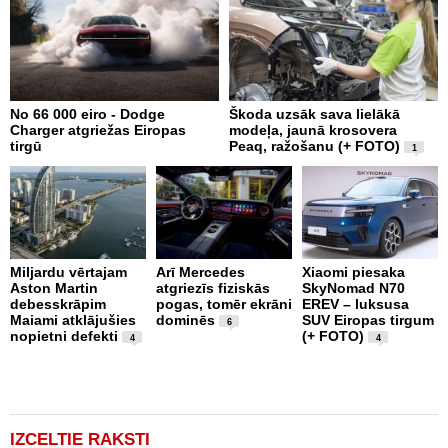
No 66 000 eiro - Dodge
Škoda uzsāk sava lielākā
2
Charger atgriežas Eiropas
modeļa, jaunā krosovera
K
tirgū
Peaq, ražošanu (+ FOTO)
B
1
p
Miljardu vērtajam
Arī Mercedes
Xiaomi piesaka
Aston Martin
atgriezīs fiziskās
SkyNomad N70
P
debesskrāpim
pogas, tomēr ekrāni
EREV – luksusa
s
Maiami atklājušies
dominēs
SUV Eiropas tirgum
p
6
nopietni defekti
(+ FOTO)
L
4
4
p
v
(
IZCELTIE RAKSTI