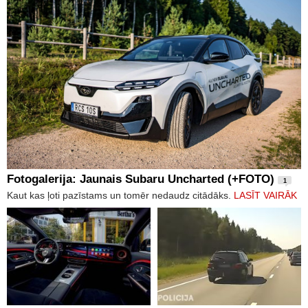
Fotogalerija: Jaunais Subaru Uncharted (+FOTO)
1
Kaut kas ļoti pazīstams un tomēr nedaudz citādāks.
LASĪT VAIRĀK