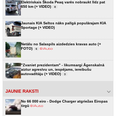
Elektriskais Škoda Peaq varēs nobraukt līdz pat
650 km (+ VIDEO)
8
Jaunais KIA Seltos nāks palīgā populārajam KIA
Sportage (+ VIDEO)
Netālu no Salaspils aizdedzies kravas auto (+
FOTO)
6
"Zvaniet prezidentam" - likumsargi Āgenskalnā
aiztur agresīvu un, iespējams, iereibušu
autovadītāju (+ VIDEO)
3
JAUNIE RAKSTI
No 66 000 eiro - Dodge Charger atgriežas Eiropas
tirgū