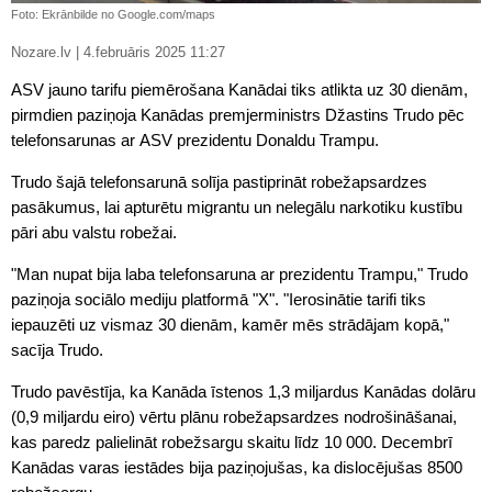
Foto: Ekrānbilde no Google.com/maps
Nozare.lv | 4.februāris 2025 11:27
ASV jauno tarifu piemērošana Kanādai tiks atlikta uz 30 dienām,
pirmdien paziņoja Kanādas premjerministrs Džastins Trudo pēc
telefonsarunas ar ASV prezidentu Donaldu Trampu.
Trudo šajā telefonsarunā solīja pastiprināt robežapsardzes
pasākumus, lai apturētu migrantu un nelegālu narkotiku kustību
pāri abu valstu robežai.
"Man nupat bija laba telefonsaruna ar prezidentu Trampu," Trudo
paziņoja sociālo mediju platformā "X". "Ierosinātie tarifi tiks
iepauzēti uz vismaz 30 dienām, kamēr mēs strādājam kopā,"
sacīja Trudo.
Trudo pavēstīja, ka Kanāda īstenos 1,3 miljardus Kanādas dolāru
(0,9 miljardu eiro) vērtu plānu robežapsardzes nodrošināšanai,
kas paredz palielināt robežsargu skaitu līdz 10 000. Decembrī
Kanādas varas iestādes bija paziņojušas, ka dislocējušas 8500