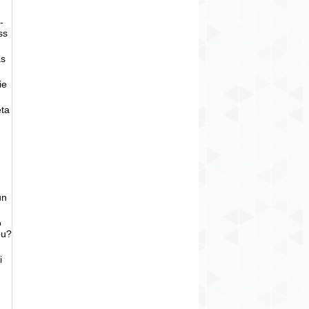
-
ss
as
ie
eta
un
o
bu?
i