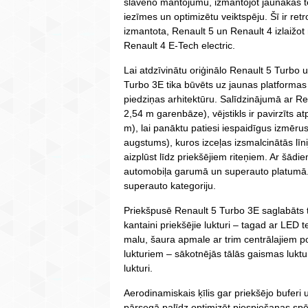
slaveno mantojumu, izmantojot jaunākās t
iezīmes un optimizētu veiktspēju. Šī ir retr
izmantota, Renault 5 un Renault 4 izlaižot
Renault 4 E-Tech electric.
Lai atdzīvinātu oriģinālo Renault 5 Turbo
Turbo 3E tika būvēts uz jaunas platformas 
piedziņas arhitektūru. Salīdzinājumā ar R
2,54 m garenbāze), vējstikls ir pavirzīts a
m), lai panāktu patiesi iespaidīgus izmēr
augstums), kuros izceļas izsmalcinātās līni
aizplūst līdz priekšējiem riteņiem. Ar šādi
automobiļa garumā un superauto platumā. 
superauto kategoriju.
Priekšpusē Renault 5 Turbo 3E saglabāts t
kantaini priekšējie lukturi – tagad ar LED 
malu, šaura apmale ar trim centrālajiem 
lukturiem – sākotnējās tālās gaismas luktu
lukturi.
Aerodinamiskais ķīlis gar priekšējo buferi 
pārsegā palīdz optimizēt piespiešanas spē