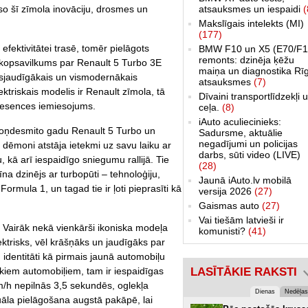
o šī zīmola inovāciju, drosmes un
atsauksmes un iespaidi
(
Makslīgais intelekts (MI)
(177)
n efektivitātei trasē, tomēr pielāgots
BMW F10 un X5 (E70/F1
remonts: dzinēja ķēžu
 kopsavilkums par Renault 5 Turbo 3E
maiņa un diagnostika Rī
 visjaudīgākais un vismodernākais
atsauksmes
(7)
ektriskais modelis ir Renault zīmola, tā
Dīvaini transportlīdzekļi 
s esences iemiesojums.
ceļa.
(8)
iAuto aculiecinieks:
toņdesmito gadu Renault 5 Turbo un
Sadursme, aktuālie
negadījumi un policijas
 dēmoni atstāja ietekmi uz savu laiku ar
darbs, sūti video (LIVE)
u, kā arī iespaidīgo sniegumu rallijā. Tie
(28)
īna dzinējs ar turbopūti – tehnoloģiju,
Jaunā iAuto.lv mobilā
ormula 1, un tagad tie ir ļoti pieprasīti kā
versija 2026
(27)
Gaismas auto
(27)
Vai tiešām latvieši ir
 Vairāk nekā vienkārši ikoniska modeļa
komunisti?
(41)
ektrisks, vēl krāšņāks un jaudīgāks par
 identitāti kā pirmais jaunā automobiļu
lākiem automobiļiem, tam ir iespaidīgas
LASĪTĀKIE RAKSTI
m/h nepilnās 3,5 sekundēs, oglekļa
Dienas
Nedēļas
duāla pielāgošana augstā pakāpē, lai