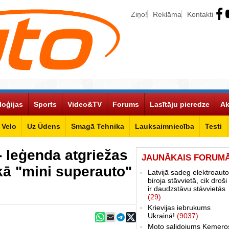
Ziņo!
Reklāma
Kontakti
loģijas
Sports
Video&TV
Forums
Lasītāju pieredze
Ak
Velo
Uz Ūdens
Smagā Tehnika
Lauksaimniecība
Testi
- leģenda atgriežas
JAUNĀKAIS FORUM
kā "mini superauto"
Latvijā sadeg elektroauto
biroja stāvvietā, cik droši 
ir daudzstāvu stāvvietās
(29)
Krievijas iebrukums
Ukrainā!
(9037)
Moto salidojums Ķemero