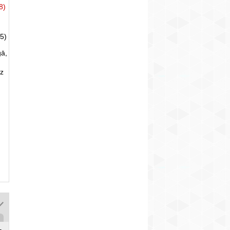
8)
5)
gā,
uz