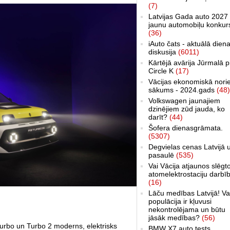
(7)
Latvijas Gada auto 2027 
jaunu automobiļu konkur
(36)
iAuto čats - aktuālā dien
diskusija
(6011)
Kārtējā avārija Jūrmalā p
Circle K
(17)
Vācijas ekonomiskā nori
sākums - 2024.gads
(48)
Volkswagen jaunajiem
dzinējiem zūd jauda, ko
darīt?
(44)
Šofera dienasgrāmata.
(5307)
Degvielas cenas Latvijā 
pasaulē
(535)
Vai Vācija atjaunos slēgt
atomelektrostaciju darbī
(16)
Lāču medības Latvijā! Va
populācija ir kļuvusi
nekontrolējama un būtu
jāsāk medības?
(56)
urbo un Turbo 2 moderns, elektrisks
BMW X7 auto tests,