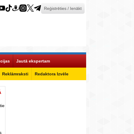
Reģistrēties / Ienākt
cijas
Jautā ekspertam
Reklāmraksti
Redaktora Izvēle
Ā
tie
s