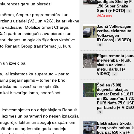
jaudīgais Shelby F-
nkurences garu un pieredzi.
150 Super Snake
Sport (+ FOTO)
9
, piemēram, Ampere programmatūrai un
virzienu uzlādei (V2L un V2G), kā arī virkne
Jaunā Volkswagen
iļa vadīšanu: Mobilize Smart Charge,
cerība- elektroauto
ži partneri snieguši savu pieredzi un
Volkswagen
ri riteņos un oglekļa šķiedras virsbūve.
ID.Cross(+ VIDEO)
5
o Renault Group transformāciju, kuru
Rīgas remontu jaun
mērvienība - kļūdu
 un izveicībai
skaits uz vienu
metru darbu! (+
, lai izskatītos kā superauto – par to
VIDEO)
7
spārnu pagarinājums – tomēr ne brīdi
Šodien (5.08)
rtiskumu, izveicību un optimālu
degvielai akcijas
ikai ir svarīga loma, nodrošinot
cenas: Dīzelis 1.817
un 95. benzīns 1.73
EUR! Nafta 75.6 US
par barelu (+ VIDEO
, iedvesmojoties no oriģinālajiem Renault
9
s iezīmes un parametri no nesen iznākušā
mugurējie lukturi un spoguļi uz spārniem,
Elektriskais Škoda
Peaq varēs nobrauk
īvināt abu astoņdesmito gadu modeļu
līdz pat 650 km (+