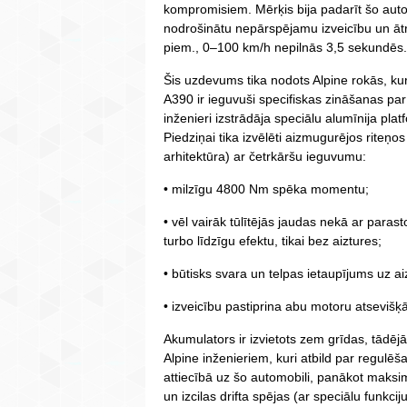
kompromisiem. Mērķis bija padarīt šo autom
nodrošinātu nepārspējamu izveicību un ātr
piem., 0–100 km/h nepilnās 3,5 sekundēs.
Šis uzdevums tika nodots Alpine rokās, kur
A390 ir ieguvuši specifiskas zināšanas par
inženieri izstrādāja speciālu alumīnija platf
Piedziņai tika izvēlēti aizmugurējos riteņo
arhitektūra) ar četrkāršu ieguvumu:
• milzīgu 4800 Nm spēka momentu;
• vēl vairāk tūlītējās jaudas nekā ar paras
turbo līdzīgu efektu, tikai bez aiztures;
• būtisks svara un telpas ietaupījums uz a
• izveicību pastiprina abu motoru atsevišķ
Akumulators ir izvietots zem grīdas, tādē
Alpine inženieriem, kuri atbild par regulēš
attiecībā uz šo automobili, panākot maksim
un izcilas drifta spējas (ar speciālu funkciju