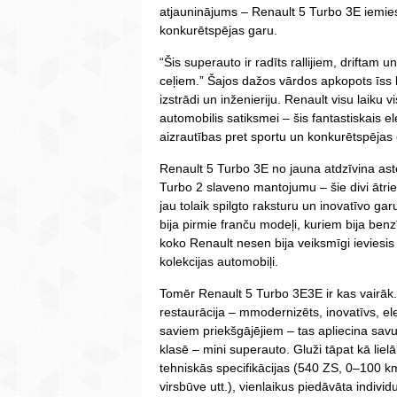
atjauninājums – Renault 5 Turbo 3E iemies
konkurētspējas garu.
“Šis superauto ir radīts rallijiem, driftam u
ceļiem.” Šajos dažos vārdos apkopots īss
izstrādi un inženieriju. Renault visu laiku
automobilis satiksmei – šis fantastiskais el
aizrautības pret sportu un konkurētspēja
Renault 5 Turbo 3E no jauna atdzīvina as
Turbo 2 slaveno mantojumu – šie divi ātrie
jau tolaik spilgto raksturu un inovatīvo gar
bija pirmie franču modeļi, kuriem bija benz
koko Renault nesen bija veiksmīgi ieviesis F
kolekcijas automobiļi.
Tomēr Renault 5 Turbo 3E3E ir kas vairāk.
restaurācija – mmodernizēts, inovatīvs, el
saviem priekšgājējiem – tas apliecina savu
klasē – mini superauto. Gluži tāpat kā lie
tehniskās specifikācijas (540 ZS, 0–100 k
virsbūve utt.), vienlaikus piedāvāta indivi