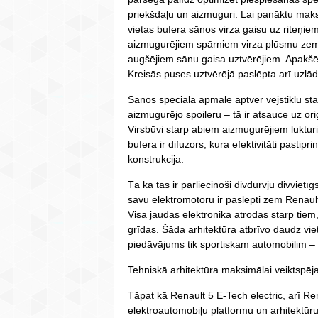
priekšdaļu un aizmuguri. Lai panāktu maksi
vietas bufera sānos virza gaisu uz riteņie
aizmugurējiem spārniem virza plūsmu zem 
augšējiem sānu gaisa uztvērējiem. Apakšē
Kreisās puses uztvērējā paslēpta arī uzlād
Sānos speciāla apmale aptver vējstiklu sta
aizmugurējo spoileru – tā ir atsauce uz or
Virsbūvi starp abiem aizmugurējiem luktur
bufera ir difuzors, kura efektivitāti pastipr
konstrukcija.
Tā kā tas ir pārliecinoši divdurvju divvietīg
savu elektromotoru ir paslēpti zem Renau
Visa jaudas elektronika atrodas starp tiem
grīdas. Šāda arhitektūra atbrīvo daudz vi
piedāvājums tik sportiskam automobilim 
Tehniskā arhitektūra maksimālai veiktspēja
Tāpat kā Renault 5 E-Tech electric, arī Ren
elektroautomobiļu platformu un arhitektūru