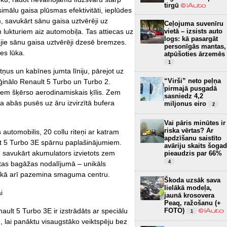
tirgū
mālu gaisa plūsmas efektivitāti, ieplūdes
m, savukārt sānu gaisa uztvērēji uz
Ceļojuma suvenīru
lukturiem aiz automobiļa. Tas attiecas uz
vietā – izsists auto
logs: kā pasargāt
jie sānu gaisa uztvērēji dzesē bremzes.
personīgās mantas,
es lūka.
atpūšoties ārzemēs
1
tņus un kabīnes jumta līniju, pārejot uz
“Virši” neto peļņa
iģinālo Renault 5 Turbo un Turbo 2.
pirmajā pusgadā
iem šķērso aerodinamiskais ķīlis. Zem
sasniedz 4,2
ina abās pusēs uz āru izvirzītā bufera
miljonus eiro
2
Vai pāris minūtes ir
riska vērtas? Ar
s automobilis, 20 collu riteņi ar katram
apdzīšanu saistīto
lt 5 Turbo 3E spārnu paplašinājumiem.
avāriju skaits šogad
, savukārt akumulators izvietots zem
pieaudzis par 66%
4
etas bagāžas nodalījumā – unikāls
– kā arī pazemina smaguma centru.
Škoda uzsāk sava
lielākā modeļa,
i
jaunā krosovera
Peaq, ražošanu (+
ault 5 Turbo 3E ir izstrādāts ar speciālu
FOTO)
1
, lai panāktu visaugstāko veiktspēju bez