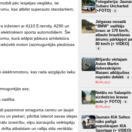
Fotogalerija: Jaunai
obili pēc iespējas vieglāku, lai
Subaru Uncharted
umu, kas atbilst superauto standartiem,
(+FOTO)
2
Jelgavas novadā
a inženieri ar A110 E-ternity, A290 un
“BMW” vadītājs
brauc ar 170 km/h,
 elektriskiem sporta automobiļiem. Šie
atļauto braukšanas
ormu, kurā ietilpst jebkura arhitektūra.
ātrumu pārkāpjot pa
80 km/h (+ VIDEO)
s iebūvēti motori (aizmugurējās piedziņas
6
Miljardu vērtajam
Aston Martin
debesskrāpim
to elektromotoru, kas rada aizgājušo laiku
Maiami atklājušies
nopietni defekti
4
izmugurējās ass;
Netālu no Salaspils
aizdedzies kravas
ā vadība.
auto (+ FOTO)
9
jādi pazeminot smaguma centru un ļaujot
anu un piekari, pilnībā īstenot savas idejas
Jaunais KIA Seltos
nāks palīgā
ālu izveicību, elpu aizraujošu veiktspēju
populārajam KIA
 drifta atbalstam un rallija stila vertikālu
Sportage (+ VIDEO)