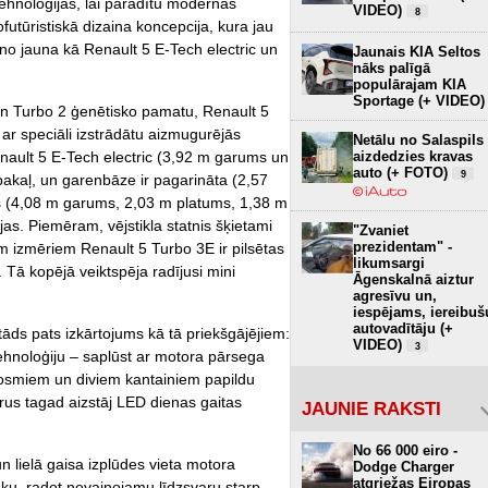
ehnoloģijas, lai parādītu modernās
VIDEO)
8
ofutūristiskā dizaina koncepcija, kura jau
 no jauna kā Renault 5 E-Tech electric un
Jaunais KIA Seltos
nāks palīgā
populārajam KIA
Sportage (+ VIDEO)
 un Turbo 2 ģenētisko pamatu, Renault 5
ar speciāli izstrādātu aizmugurējās
Netālu no Salaspils
enault 5 E-Tech electric (3,92 m garums un
aizdedzies kravas
auto (+ FOTO)
9
tpakaļ, un garenbāze ir pagarināta (2,57
us (4,08 m garums, 2,03 m platums, 1,38 m
jas. Piemēram, vējstikla statnis šķietami
"Zvaniet
prezidentam" -
em izmēriem Renault 5 Turbo 3E ir pilsētas
likumsargi
Tā kopējā veiktspēja radījusi mini
Āgenskalnā aiztur
agresīvu un,
iespējams, iereibuš
autovadītāju (+
āds pats izkārtojums kā tā priekšgājējiem:
VIDEO)
3
tehnoloģiju – saplūst ar motora pārsega
posmiem un diviem kantainiem papildu
rus tagad aizstāj LED dienas gaitas
JAUNIE RAKSTI
No 66 000 eiro -
un lielā gaisa izplūdes vieta motora
Dodge Charger
atgriežas Eiropas
ku, radot nevainojamu līdzsvaru starp