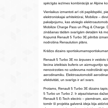
spēcīgās iezīmes kombinācijā ar Alpine ko
Vienlaikus izmantoti arī citi papildspēki
elektroniskajai arhitektūrai, Mobilize – div
pakalpojumu, kas atvieglo elektroautomob
Mobilize Charge Pass un Plug & Charge. Da
zināšanas tādām svarīgām detaļām kā moto
Kopumā Renault 5 Turbo 3E pilnībā izmant
nodrošina Renaulution plāns.
Krāšņs dizains sportiskumamsportiskumam
Renault 5 Turbo 3E no ārpuses ir veidots tā
liecina izteiktais buferis un aizmugurējo 
nenovirzoties no uzdevuma nodrošināt spo
aerodinamiku. Elektroautomobilī aerodinam
efektivitāti, un svarīgs ir arī svars.
Protams, Renault 5 Turbo 3E dizains tapis
5 Turbo un Turbo 2. Ir atpazīstamas daža
Renault 5 E-Tech electric – piemēram, aiz
tomēr šī projekta galvenā ideja bija atdz