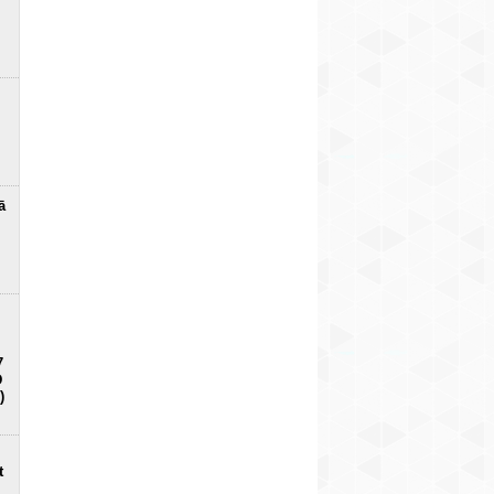
ā
7
D
)
t