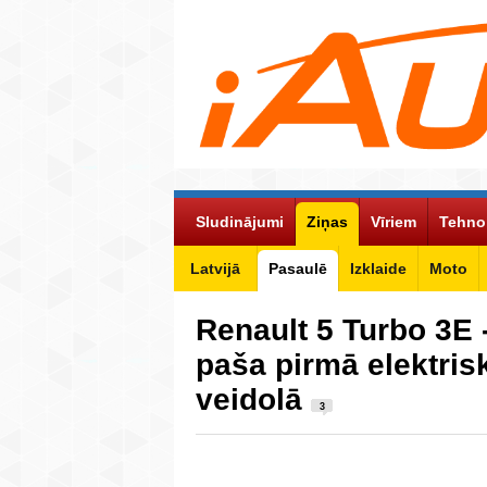
Sludinājumi
Ziņas
Vīriem
Tehno
Latvijā
Pasaulē
Izklaide
Moto
Renault 5 Turbo 3E 
paša pirmā elektris
veidolā
3