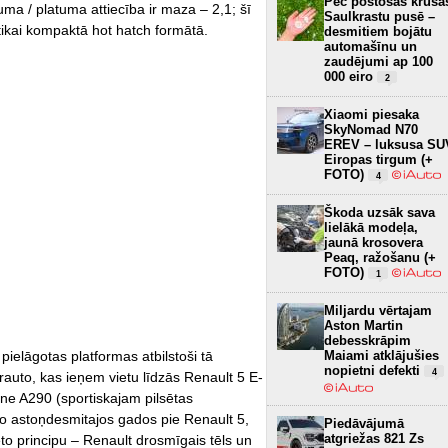
Pēc postošās krusa
uma / platuma attiecība ir maza – 2,1; šī
Saulkrastu pusē –
 tikai kompaktā hot hatch formātā.
desmitiem bojātu
automašīnu un
zaudējumi ap 100
000 eiro
2
Xiaomi piesaka
SkyNomad N70
EREV – luksusa SU
Eiropas tirgum (+
FOTO)
4
Škoda uzsāk sava
lielākā modeļa,
jaunā krosovera
Peaq, ražošanu (+
FOTO)
1
Miljardu vērtajam
Aston Martin
debesskrāpim
pielāgotas platformas atbilstoši tā
Maiami atklājušies
nopietni defekti
4
erauto, kas ieņem vietu līdzās Renault 5 E-
ine A290 (sportiskajam pilsētas
o astoņdesmitajos gados pie Renault 5,
Piedāvājumā
atgriežas 821 Zs
to principu – Renault drosmīgais tēls un