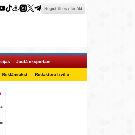
Reģistrēties / Ienākt
cijas
Jautā ekspertam
Reklāmraksti
Redaktora Izvēle
Ā
-
ss
 -
un