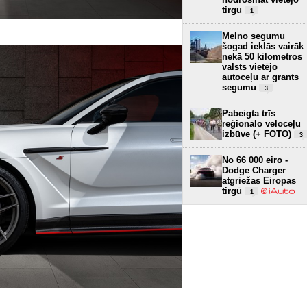
tirgu
1
Melno segumu
šogad ieklās vairāk
nekā 50 kilometros
valsts vietējo
autoceļu ar grants
segumu
3
Pabeigta trīs
reģionālo veloceļu
izbūve (+ FOTO)
3
No 66 000 eiro -
Dodge Charger
atgriežas Eiropas
tirgū
1