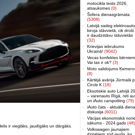
motocikla tests 2026,
atsauksmes
(0)
Šofera dienasgrāmata.
(5308)
Latvijā sadeg elektroauto
biroja stāvvietā, cik droši 
ir daudzstāvu stāvvietās
(32)
Krievijas iebrukums
Ukrainā!
(9042)
Vecas konfektes bērniem
Vai tas ir ok?
(3)
Moto salidojums Ķemero
(8)
Kārtējā avārija Jūrmalā p
Circle K
(18)
Eksotiskie auto Latvijā 2
– varenauto Rīgā, reti au
un iAuto carspotting
(79)
iAuto čats - aktuālā dien
diskusija
(6011)
Vācijas ekonomiskā nori
sākums - 2024.gads
(48)
lis ir vieglāks, jaudīgāks un dārgāks.
Volkswagen jaunajiem
dzinējiem zūd jauda, ko