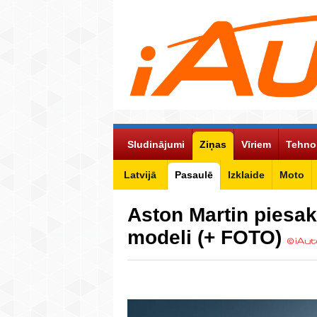
Sludinājumi
Ziņas
Vīriem
Tehno
Latvijā
Pasaulē
Izklaide
Moto
Aston Martin piesa
modeli (+ FOTO)