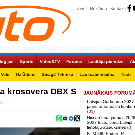
Ziņo!
Reklāma
Kontakti
loģijas
Sports
Video&TV
Forums
Lasītāju pieredze
Ak
Velo
Uz Ūdens
Smagā Tehnika
Lauksaimniecība
Testi
ka krosovera DBX S
JAUNĀKAIS FORUM
Latvijas Gada auto 2027 
jaunu automobiļu konkur
(39)
Nissan Leaf jaunais 2026
2027 tests, cena Latvijā 
lietotāju atsauksmes
(0)
KTM 390 Enduro R