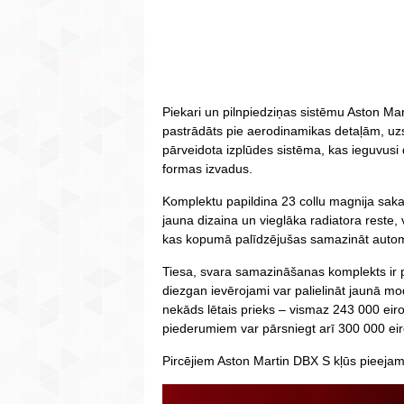
Piekari un pilnpiedziņas sistēmu Aston Mart
pastrādāts pie aerodinamikas detaļām, uzs
pārveidota izplūdes sistēma, kas ieguvusi d
formas izvadus.
Komplektu papildina 23 collu magnija saka
jauna dizaina un vieglāka radiatora reste, 
kas kopumā palīdzējušas samazināt automa
Tiesa, svara samazināšanas komplekts ir 
diezgan ievērojami var palielināt jaunā m
nekāds lētais prieks – vismaz 243 000 eir
piederumiem var pārsniegt arī 300 000 eir
Pircējiem Aston Martin DBX S kļūs pieeja