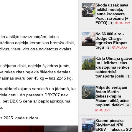
Škoda uzsāk sava
lielākā modeļa,
jaunā krosovera
Peaq, ražošanu (+
FOTO)
1
No 66 000 eiro -
in atstājis bez izmaiņām, toties
Dodge Charger
tādītas oglekļa-keramikas bremžu diski,
atgriežas Eiropas
tirgū
1
ivus, vienu virs otra novietotus ovālas
Kārļa Ulmaņa gatve
un Lielirbes ielas
usējuma diski, oglekļa šķiedras jumts,
krustojumā ierīkos
sabiedriskā
vairākas citas oglekļa šķiedras detaļas,
transporta joslu
3
šīnas svaru par 45 kg – līdz 2245 kg.
Miljardu vērtajam
papildaprīkojuma sarakstā un jādomā, ka
Aston Martin
odeļa cenu. Arī parastais DBX707 nav
debesskrāpim
Maiami atklājušies
o, bet DBX S cena ar papildaprīkojuma
nopietni defekti
6
o.
ms 2025. gada rudenī.
Xiaomi piesaka
SkyNomad N70
EREV – luksusa SU