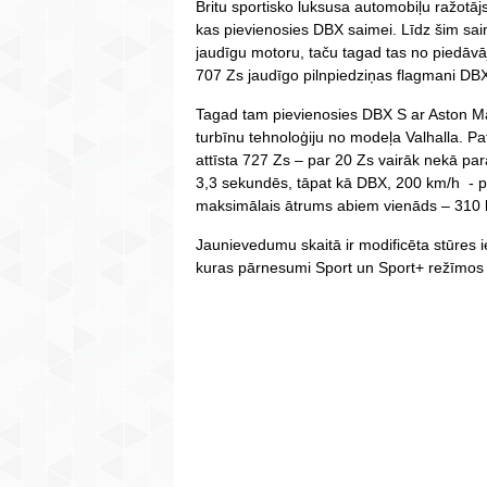
Britu sportisko luksusa automobiļu ražotājs
kas pievienosies DBX saimei. Līdz šim sa
jaudīgu motoru, taču tagad tas no piedāvāj
707 Zs jaudīgo pilnpiedziņas flagmani DB
Tagad tam pievienosies DBX S ar Aston Ma
turbīnu tehnoloģiju no modeļa Valhalla. Pa
attīsta 727 Zs – par 20 Zs vairāk nekā p
3,3 sekundēs, tāpat kā DBX, 200 km/h - p
maksimālais ātrums abiem vienāds – 310 
Jaunievedumu skaitā ir modificēta stūres
kuras pārnesumi Sport un Sport+ režīmos s