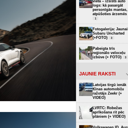
vietā – izsists auto
logs: kā pasargāt
personīgās mantas,
atpūšoties ārzemēs
1
Fotogalerija: Jaunai
Subaru Uncharted
(+FOTO)
3
Pabeigta trīs
reģionālo veloceļu
izbūve (+ FOTO)
3
JAUNIE RAKSTI
Latvijas tirgū ienāk
Ķīnas automobiļu
ražotājs Zeekr (+
VIDEO)
LVRTC: Robežas
aprīkošana rit pēc
plāniem (+ VIDEO)
Volkswagen ID. Aur