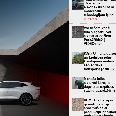
T6 – jauns
elektriskais SUV ar
modernām
tehnoloģijām Ķīnai
Vai tiešām Vanšu
tilta slēgšanu var
aizstāt ar dažiem
Park&Ride? (+
VIDEO)
5
Kārļa Ulmaņa gatve
un Lielirbes ielas
krustojumā ierīkos
sabiedriskā
transporta joslu
3
Mēneša laikā
aizturēti kārtējie
degvielas uzpildes
staciju apzadzēji
1
KEM: Trīs Latvijas
granulu ražotāji
apņēmušies ar
produkciju prioritār
nodrošināt vietējo