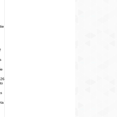
tie
!
s
ie
026
to
as
eta