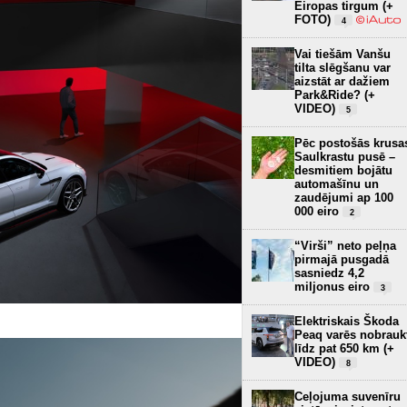
Eiropas tirgum (+
FOTO)
4
Vai tiešām Vanšu
tilta slēgšanu var
aizstāt ar dažiem
Park&Ride? (+
VIDEO)
5
Pēc postošās krusa
Saulkrastu pusē –
desmitiem bojātu
automašīnu un
zaudējumi ap 100
000 eiro
2
“Virši” neto peļņa
pirmajā pusgadā
sasniedz 4,2
miljonus eiro
3
Elektriskais Škoda
Peaq varēs nobrauk
līdz pat 650 km (+
VIDEO)
8
Ceļojuma suvenīru