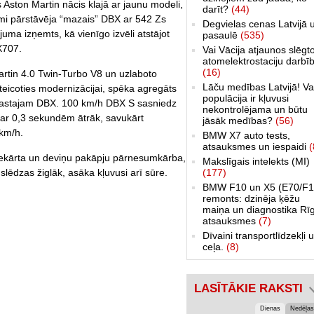
 Aston Martin nācis klajā ar jaunu modeli,
darīt?
(44)
imi pārstāvēja “mazais” DBX ar 542 Zs
Degvielas cenas Latvijā 
uma izņemts, kā vienīgo izvēli atstājot
pasaulē
(535)
X707.
Vai Vācija atjaunos slēgt
atomelektrostaciju darbī
(16)
rtin 4.0 Twin-Turbo V8 un uzlaboto
Lāču medības Latvijā! Va
teicoties modernizācijai, spēka agregāts
populācija ir kļuvusi
arastajam DBX. 100 km/h DBX S sasniedz
nekontrolējama un būtu
ar 0,3 sekundēm ātrāk, savukārt
jāsāk medības?
(56)
km/h.
BMW X7 auto tests,
atsauksmes un iespaidi
(
 iekārta un deviņu pakāpju pārnesumkārba,
Makslīgais intelekts (MI)
(177)
lēdzas žiglāk, asāka kļuvusi arī sūre.
BMW F10 un X5 (E70/F1
remonts: dzinēja ķēžu
maiņa un diagnostika Rī
atsauksmes
(7)
Dīvaini transportlīdzekļi 
ceļa.
(8)
LASĪTĀKIE RAKSTI
Dienas
Nedēļas