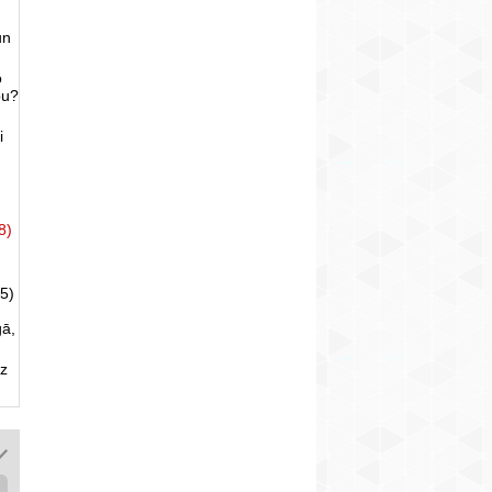
un
o
bu?
i
8)
5)
gā,
uz