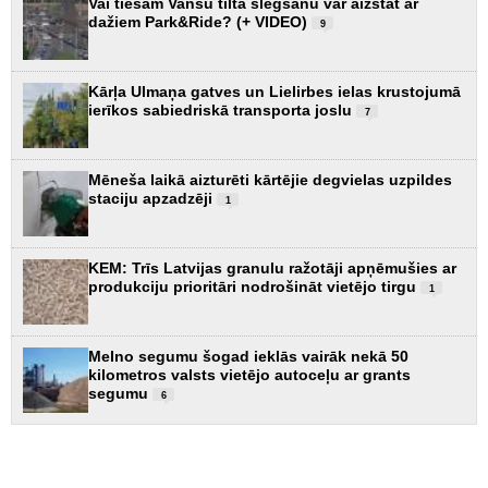
Vai tiešām Vanšu tilta slēgšanu var aizstāt ar
dažiem Park&Ride? (+ VIDEO)
9
Kārļa Ulmaņa gatves un Lielirbes ielas krustojumā
ierīkos sabiedriskā transporta joslu
7
Mēneša laikā aizturēti kārtējie degvielas uzpildes
staciju apzadzēji
1
KEM: Trīs Latvijas granulu ražotāji apņēmušies ar
produkciju prioritāri nodrošināt vietējo tirgu
1
Melno segumu šogad ieklās vairāk nekā 50
kilometros valsts vietējo autoceļu ar grants
segumu
6