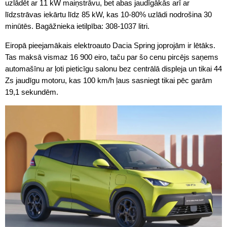
uzlādēt ar 11 kW maiņstrāvu, bet abas jaudīgākās arī ar
līdzstrāvas iekārtu līdz 85 kW, kas 10-80% uzlādi nodrošina 30
minūtēs. Bagāžnieka ietilpība: 308-1037 litri.
Eiropā pieejamākais elektroauto Dacia Spring joprojām ir lētāks.
Tas maksā vismaz 16 900 eiro, taču par šo cenu pircējs saņems
automašīnu ar ļoti pieticīgu salonu bez centrālā displeja un tikai 44
Zs jaudīgu motoru, kas 100 km/h ļaus sasniegt tikai pēc garām
19,1 sekundēm.