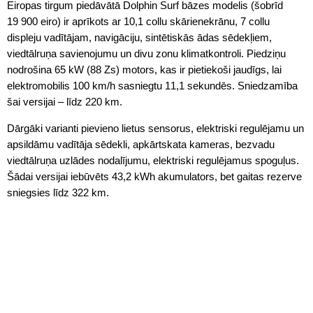
Eiropas tirgum piedāvātā Dolphin Surf bāzes modelis (šobrīd
19 900 eiro) ir aprīkots ar 10,1 collu skārienekrānu, 7 collu
displeju vadītājam, navigāciju, sintētiskās ādas sēdekļiem,
viedtālruņa savienojumu un divu zonu klimatkontroli. Piedziņu
nodrošina 65 kW (88 Zs) motors, kas ir pietiekoši jaudīgs, lai
elektromobilis 100 km/h sasniegtu 11,1 sekundēs. Sniedzamība
šai versijai – līdz 220 km.
Dārgāki varianti pievieno lietus sensorus, elektriski regulējamu un
apsildāmu vadītāja sēdekli, apkārtskata kameras, bezvadu
viedtālruņa uzlādes nodalījumu, elektriski regulējamus spoguļus.
Šādai versijai iebūvēts 43,2 kWh akumulators, bet gaitas rezerve
sniegsies līdz 322 km.