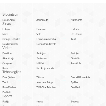
Sludinājumi
Lietoti Auto
Jauni Auto
Autonoma
Ziņas
Latvijā
Pasaulē
Izklaide
Moto
Velo
Uz Ūdens
Smagā Tehnika
Lauksaimniecība
Testi
Reklāmraksti
Redaktora Izvēle
Vīriem
Drošība
Avārijas
Policija
Akadēmija
Satiksme
Garāžā
Ceļojumi
Militāri
Autoklubi
Karte
Reakcijas tests
Tehnoloģijas
Enerģētika
Tālruņi
Datori&Portatīvie
Testi
Internets&App
Spēles
Foto&Video
TV&Cita Tehnika
Gadžeti
Dažādi
Sports
Rallijs
Kross
Šoseja