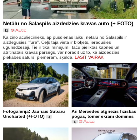
Netālu no Salaspils aizdedzies kravas auto (+ FOTO)
12
Kā ziņo aculiecinieks, ap pusdienas laiku, netālu no Salaspils ir
aizdegusies "fūre". Ceļš tajā vietā ir bloķēts, ieradušies
ugunsdzēsēji. Tie ir tikai minējumi, taču pieliktās kāpnes un
atritinātais kravas pārsegs, var norādīt uz to, ka aizdedzies
piekabes saturs, piemēram, šķelda.
LASĪT VAIRĀK
Fotogalerija: Jaunais Subaru
Arī Mercedes atgriezīs fiziskās
Uncharted (+FOTO)
pogas, tomēr ekrāni dominēs
3
6