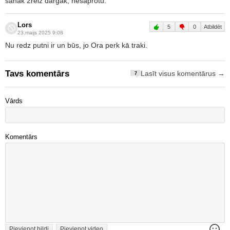
sanāk 2reiz dārgāk, nesaprotu.
Lors
5
0
Atbildēt
23.maijs 2025 9:08
Nu redz putni ir un būs, jo Ora perk kā traki.
Tavs komentārs
Lasīt visus komentārus →
7
Vārds
Komentārs
Pievienot bildi
Pievienot video