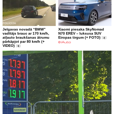
Jelgavas novadā “BMW”
Xiaomi piesaka SkyNomad
vadītājs brauc ar 170 km/h,
N70 EREV – luksusa SUV
atļauto braukšanas ātrumu
Eiropas tirgum (+ FOTO)
4
pārkāpjot par 80 km/h (+
VIDEO)
6