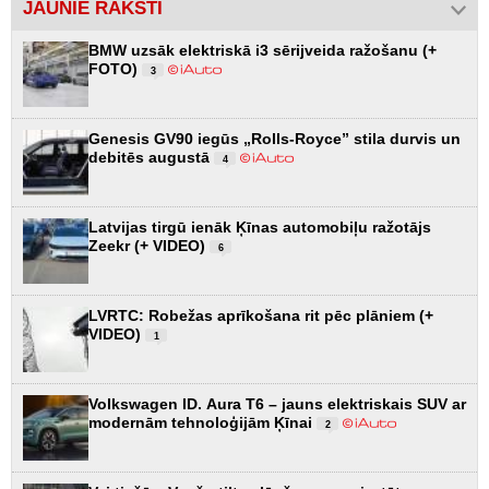
JAUNIE RAKSTI
BMW uzsāk elektriskā i3 sērijveida ražošanu (+
FOTO)
3
Genesis GV90 iegūs „Rolls-Royce” stila durvis un
debitēs augustā
4
Latvijas tirgū ienāk Ķīnas automobiļu ražotājs
Zeekr (+ VIDEO)
6
LVRTC: Robežas aprīkošana rit pēc plāniem (+
VIDEO)
1
Volkswagen ID. Aura T6 – jauns elektriskais SUV ar
modernām tehnoloģijām Ķīnai
2