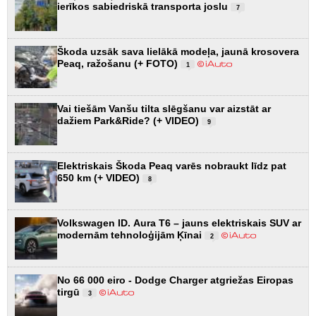
ierīkos sabiedriskā transporta joslu
7
Škoda uzsāk sava lielākā modeļa, jaunā krosovera
Peaq, ražošanu (+ FOTO)
1
Vai tiešām Vanšu tilta slēgšanu var aizstāt ar
dažiem Park&Ride? (+ VIDEO)
9
Elektriskais Škoda Peaq varēs nobraukt līdz pat
650 km (+ VIDEO)
8
Volkswagen ID. Aura T6 – jauns elektriskais SUV ar
modernām tehnoloģijām Ķīnai
2
No 66 000 eiro - Dodge Charger atgriežas Eiropas
tirgū
3