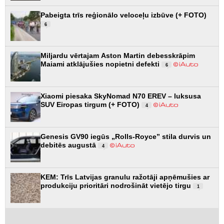
Pabeigta trīs reģionālo veloceļu izbūve (+ FOTO)
6
Miljardu vērtajam Aston Martin debesskrāpim
Maiami atklājušies nopietni defekti
6
Xiaomi piesaka SkyNomad N70 EREV – luksusa
SUV Eiropas tirgum (+ FOTO)
4
Genesis GV90 iegūs „Rolls-Royce” stila durvis un
debitēs augustā
4
KEM: Trīs Latvijas granulu ražotāji apņēmušies ar
produkciju prioritāri nodrošināt vietējo tirgu
1