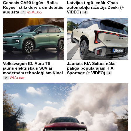
Genesis GV90 iegūs „Rolls-
Latvijas tirgū ienāk Ķīnas
Royce” stila durvis un debitēs
automobiļu ražotājs Zeekr (+
augustā
VIDEO)
4
6
Volkswagen ID. Aura T6 –
Jaunais KIA Seltos nāks
jauns elektriskais SUV ar
palīgā populārajam KIA
modernām tehnoloģijām Ķīnai
Sportage (+ VIDEO)
2
2