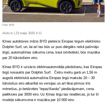
Foto: BYD
iAuto.lv | 23.maijs 2025 4:11
Ķīnas autobūves milzis BYD pieteicis Eiropas tirgum elektrisko
Dolphin Surf, un, lai arī tas būs uz pusi dārgāks nekā pašmāju
tirgū, automašīnas sākuma cena, kaut simboliski, būs mazāka
par 20 tūkstošiem eiro.
Ķīnas BYD ir uzsācis elektroautomobiļa pārdošanu, kas Eiropas
tirgū nosaukts par Dolphin Surf. Četru metru garā un 1,56 m
augstā elektriskā automašīna Eiropas tirgū maksās 20 – 30
tūkstošus eiro atkarībā no versijas un arī tikai pirmos trīs
mēnešus, jo beidzoties “iepazīšanās” piedāvājumam, cena
palēksies par 3000 eiro. Uz Ķīnas tirgu tas neattiecas, jo tur šī
modeļa sākumcena ir mazāka par 10 000 eiro.