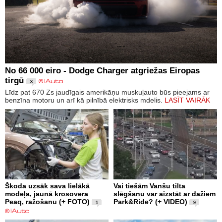
No 66 000 eiro - Dodge Charger atgriežas Eiropas
tirgū
3
Līdz pat 670 Zs jaudīgais amerikāņu muskuļauto būs pieejams ar
benzīna motoru un arī kā pilnībā elektrisks mdelis.
LASĪT VAIRĀK
Škoda uzsāk sava lielākā
Vai tiešām Vanšu tilta
modeļa, jaunā krosovera
slēgšanu var aizstāt ar dažiem
Peaq, ražošanu (+ FOTO)
Park&Ride? (+ VIDEO)
1
9