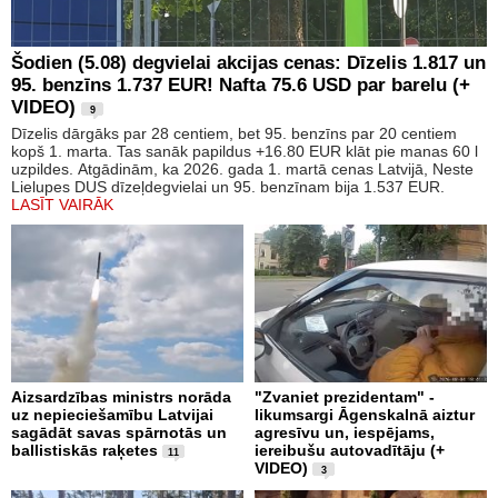
Šodien (5.08) degvielai akcijas cenas: Dīzelis 1.817 un
95. benzīns 1.737 EUR! Nafta 75.6 USD par barelu (+
VIDEO)
9
Dīzelis dārgāks par 28 centiem, bet 95. benzīns par 20 centiem
kopš 1. marta. Tas sanāk papildus +16.80 EUR klāt pie manas 60 l
uzpildes. Atgādinām, ka 2026. gada 1. martā cenas Latvijā, Neste
Lielupes DUS dīzeļdegvielai un 95. benzīnam bija 1.537 EUR.
LASĪT VAIRĀK
Aizsardzības ministrs norāda
"Zvaniet prezidentam" -
uz nepieciešamību Latvijai
likumsargi Āgenskalnā aiztur
sagādāt savas spārnotās un
agresīvu un, iespējams,
ballistiskās raķetes
iereibušu autovadītāju (+
11
VIDEO)
3