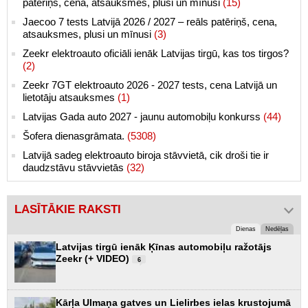
patēriņš, cena, atsauksmes, plusi un mīnusi
(15)
Jaecoo 7 tests Latvijā 2026 / 2027 – reāls patēriņš, cena,
atsauksmes, plusi un mīnusi
(3)
Zeekr elektroauto oficiāli ienāk Latvijas tirgū, kas tos tirgos?
(2)
Zeekr 7GT elektroauto 2026 - 2027 tests, cena Latvijā un
lietotāju atsauksmes
(1)
Latvijas Gada auto 2027 - jaunu automobiļu konkurss
(44)
Šofera dienasgrāmata.
(5308)
Latvijā sadeg elektroauto biroja stāvvietā, cik droši tie ir
daudzstāvu stāvvietās
(32)
LASĪTĀKIE RAKSTI
Dienas
Nedēļas
Latvijas tirgū ienāk Ķīnas automobiļu ražotājs
Zeekr (+ VIDEO)
6
Kārļa Ulmaņa gatves un Lielirbes ielas krustojumā