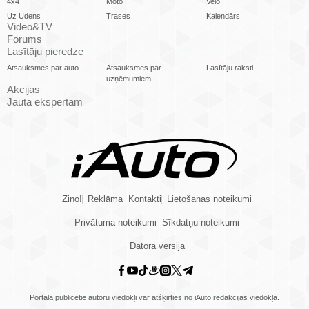
4x4
Moto
Velo
Uz Ūdens
Trases
Kalendārs
Video&TV
Forums
Lasītāju pieredze
Atsauksmes par auto
Atsauksmes par
Lasītāju raksti
uzņēmumiem
Akcijas
Jautā ekspertam
Ziņo!
Reklāma
Kontakti
Lietošanas noteikumi
Privātuma noteikumi
Sīkdatņu noteikumi
Datora versija
Portālā publicētie autoru viedokļi var atšķirties no iAuto redakcijas viedokļa.