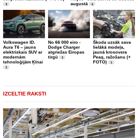
augustā
a
3
4
Volkswagen ID.
No 66 000 eiro -
Škoda uzsāk sava
Aura T6 – jauns
Dodge Charger
lielākā modeļa,
X
elektriskais SUV ar
atgriežas Eiropas
jaunā krosovera
S
modernām
tirgū
Peaq, ražošanu (+
E
3
tehnoloģijām Ķīnai
FOTO)
S
1
(
2
IZCELTIE RAKSTI