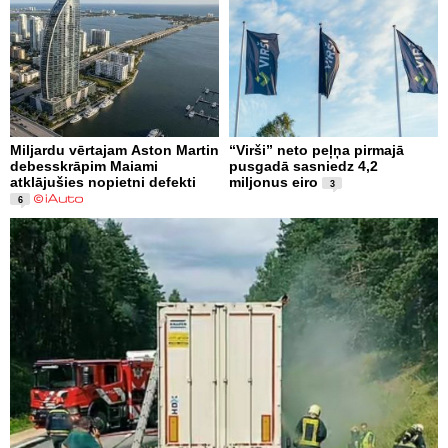
Miljardu vērtajam Aston Martin
“Virši” neto peļņa pirmajā
debesskrāpim Maiami
pusgadā sasniedz 4,2
atklājušies nopietni defekti
miljonus eiro
3
6