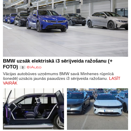
BMW uzsāk elektriskā i3 sērijveida ražošanu (+
FOTO)
3
Vācijas autobūves uzņēmums BMW savā Minhenes rūpnīcā
šonedēļ uzsācis jaunās paaudzes i3 sērijveida ražošanu.
LASĪT
VAIRĀK