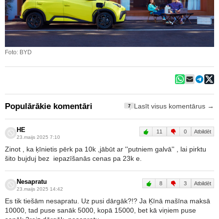
Foto: BYD
Populārākie komentāri
Lasīt visus komentārus →
7
HE
11
0
Atbildēt
23.maijs 2025 7:10
Zinot , ka ķīnietis pērk pa 10k ,jābūt ar ''putniem galvā'' , lai pirktu
šito bujduj bez iepazīšanās cenas pa 23k e.
Nesapratu
8
3
Atbildēt
23.maijs 2025 14:42
Es tik tiešām nesapratu. Uz pusi dārgāk?!? Ja Ķīnā mašīna maksā
10000, tad puse sanāk 5000, kopā 15000, bet kā viņiem puse