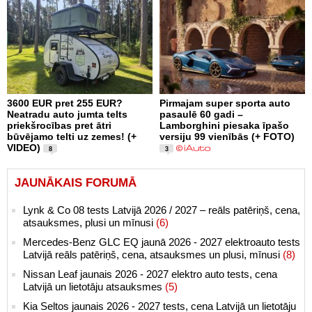
3600 EUR pret 255 EUR?
Pirmajam super sporta auto
Neatradu auto jumta telts
pasaulē 60 gadi –
priekšrocības pret ātri
Lamborghini piesaka īpašo
būvējamo telti uz zemes! (+
versiju 99 vienībās (+ FOTO)
VIDEO)
8
3
JAUNĀKAIS FORUMĀ
Lynk & Co 08 tests Latvijā 2026 / 2027 – reāls patēriņš, cena,
atsauksmes, plusi un mīnusi
(6)
Mercedes-Benz GLC EQ jaunā 2026 - 2027 elektroauto tests
Latvijā reāls patēriņš, cena, atsauksmes un plusi, mīnusi
(8)
Nissan Leaf jaunais 2026 - 2027 elektro auto tests, cena
Latvijā un lietotāju atsauksmes
(5)
Kia Seltos jaunais 2026 - 2027 tests, cena Latvijā un lietotāju