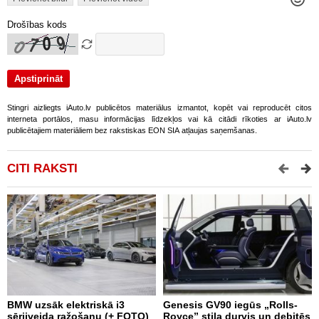
Drošības kods
Stingri aizliegts iAuto.lv publicētos materiālus izmantot, kopēt vai reproducēt citos
interneta portālos, masu informācijas līdzekļos vai kā citādi rīkoties ar iAuto.lv
publicētajiem materiāliem bez rakstiskas EON SIA atļaujas saņemšanas.
CITI RAKSTI
BMW uzsāk elektriskā i3
Genesis GV90 iegūs „Rolls-
M
sērijveida ražošanu (+ FOTO)
Royce” stila durvis un debitēs
d