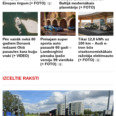
Eiropas tirgum (+ FOTO)
Baltijā modernākais
g
1
planetārijs (+ FOTO)
e
Pēc vairāk nekā 80
Pirmajam super
Tikai 12,8 kWh uz
D
gadiem Donavā
sporta auto
100 km – Audi e-
-
redzami Otrā
pasaulē 60 gadi –
tron būs
m
pasaules kara kuģu
Lamborghini
visekonomiskākais
r
vraki (+ VIDEO)
piesaka īpašo
ražotāja elektroauto
c
versiju 99 vienībās
(+ FOTO)
2
(+ FOTO)
2
IZCELTIE RAKSTI