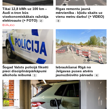
Tikai 12,8 kWh uz 100 km –
Rīgas remontu jaunā
Audi e-tron būs
mērvienība - kļūdu skaits uz
visekonomiskākais ražotāja
vienu metru darbu! (+ VIDEO)
elektroauto (+ FOTO)
2
3
Šogad Valsts policijā fiksēti
Iebraukšanai Rīgā no
pieci disciplinārpārkāpumi
Jelgavas puses atvērs
alkohola reibumā
jaunuzbūvēto pārvadu
1
4