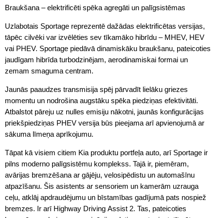
Braukšana – elektrificēti spēka agregāti un palīgsistēmas
Uzlabotais Sportage reprezentē dažādas elektrificētas versijas,
tāpēc cilvēki var izvēlēties sev tīkamāko hibrīdu – MHEV, HEV
vai PHEV. Sportage piedāvā dinamiskāku braukšanu, pateicoties
jaudīgam hibrīda turbodzinējam, aerodinamiskai formai un
zemam smaguma centram.
Jaunās paaudzes transmisija spēj pārvadīt lielāku griezes
momentu un nodrošina augstāku spēka piedziņas efektivitāti.
Atbalstot pāreju uz nulles emisiju nākotni, jaunās konfigurācijas
priekšpiedziņas PHEV versija būs pieejama arī apvienojumā ar
sākuma līmeņa aprīkojumu.
Tāpat kā visiem citiem Kia produktu portfeļa auto, arī Sportage ir
pilns moderno palīgsistēmu komplekss. Tajā ir, piemēram,
avārijas bremzēšana ar gājēju, velosipēdistu un automašīnu
atpazīšanu. Šis asistents ar sensoriem un kamerām uzrauga
ceļu, atklāj apdraudējumu un bīstamības gadījumā pats nospiež
bremzes. Ir arī Highway Driving Assist 2. Tas, pateicoties