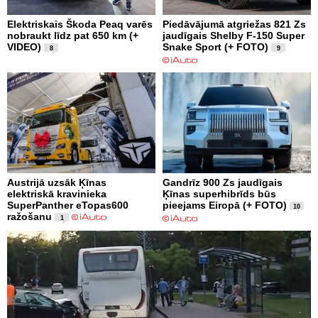
Elektriskais Škoda Peaq varēs
Piedāvājumā atgriežas 821 Zs
nobraukt līdz pat 650 km (+
jaudīgais Shelby F-150 Super
VIDEO)
Snake Sport (+ FOTO)
8
9
Austrijā uzsāk Ķīnas
Gandrīz 900 Zs jaudīgais
elektriskā kravinieka
Ķīnas superhibrīds būs
SuperPanther eTopas600
pieejams Eiropā (+ FOTO)
10
ražošanu
1