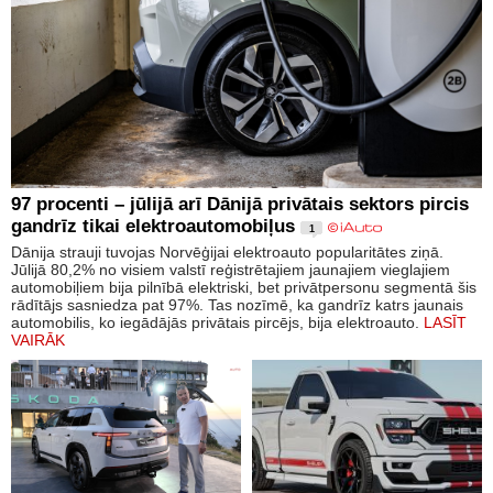
97 procenti – jūlijā arī Dānijā privātais sektors pircis
gandrīz tikai elektroautomobiļus
1
Dānija strauji tuvojas Norvēģijai elektroauto popularitātes ziņā.
Jūlijā 80,2% no visiem valstī reģistrētajiem jaunajiem vieglajiem
automobiļiem bija pilnībā elektriski, bet privātpersonu segmentā šis
rādītājs sasniedza pat 97%. Tas nozīmē, ka gandrīz katrs jaunais
automobilis, ko iegādājās privātais pircējs, bija elektroauto.
LASĪT
VAIRĀK