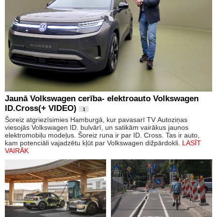
Jaunā Volkswagen cerība- elektroauto Volkswagen
ID.Cross(+ VIDEO)
1
Šoreiz atgriezīsimies Hamburgā, kur pavasarī TV Autoziņas
viesojās Volkswagen ID. bulvārī, un satikām vairākus jaunos
elektromobiļu modeļus. Šoreiz runa ir par ID. Cross. Tas ir auto,
kam potenciāli vajadzētu kļūt par Volkswagen dižpārdokli.
LASĪT
VAIRĀK