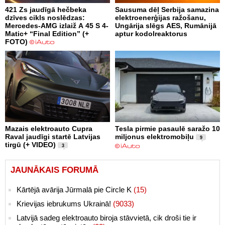
421 Zs jaudīgā hečbeka
Sausuma dēļ Serbija samazina
dzīves cikls noslēdzas:
elektroenerģijas ražošanu,
Mercedes-AMG izlaiž A 45 S 4-
Ungārija slēgs AES, Rumānijā
Matic+ “Final Edition” (+
aptur kodolreaktorus
FOTO)
Mazais elektroauto Cupra
Tesla pirmie pasaulē saražo 10
Raval jaudīgi startē Latvijas
miljonus elektromobiļu
9
tirgū (+ VIDEO)
3
JAUNĀKAIS FORUMĀ
Kārtējā avārija Jūrmalā pie Circle K
(15)
Krievijas iebrukums Ukrainā!
(9033)
Latvijā sadeg elektroauto biroja stāvvietā, cik droši tie ir