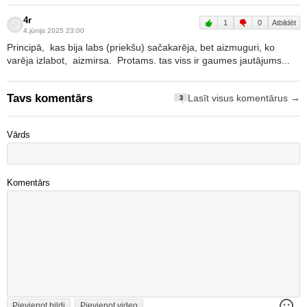
4r
1
0
Atbildēt
4.jūnijs 2025 23:00
Principā, kas bija labs (priekšu) sačakarēja, bet aizmuguri, ko
varēja izlabot, aizmirsa. Protams. tas viss ir gaumes jautājums...
Tavs komentārs
Lasīt visus komentārus →
3
Vārds
Komentārs
Pievienot bildi
Pievienot video