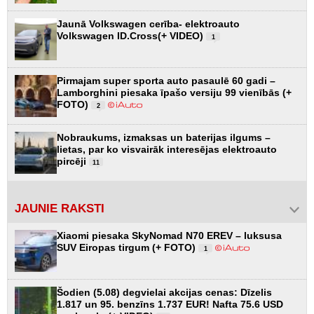
Jaunā Volkswagen cerība- elektroauto
Volkswagen ID.Cross(+ VIDEO)
1
Pirmajam super sporta auto pasaulē 60 gadi –
Lamborghini piesaka īpašo versiju 99 vienībās (+
FOTO)
2
Nobraukums, izmaksas un baterijas ilgums –
lietas, par ko visvairāk interesējas elektroauto
pircēji
11
JAUNIE RAKSTI
Xiaomi piesaka SkyNomad N70 EREV – luksusa
SUV Eiropas tirgum (+ FOTO)
1
Šodien (5.08) degvielai akcijas cenas: Dīzelis
1.817 un 95. benzīns 1.737 EUR! Nafta 75.6 USD