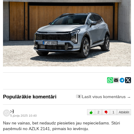
Populārākie komentāri
Lasīt visus komentārus →
3
:-)
2
1
Atbildēt
5.jūnijs 2025 10:40
Nav ne vainas, bet nedaudz piesieties jau nepieciešams. Stūri
paņēmuši no AZLK 2141, pirmais ko ievēroju.