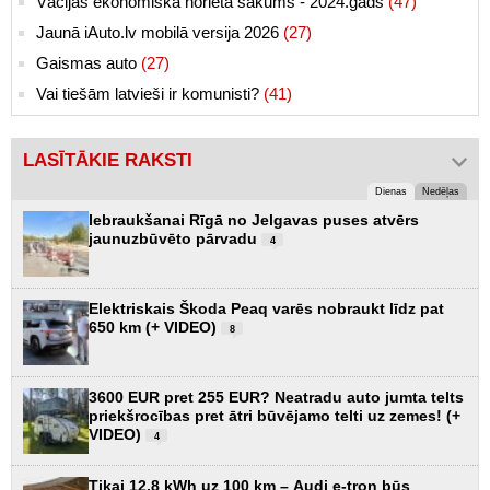
Vācijas ekonomiskā norieta sākums - 2024.gads
(47)
Jaunā iAuto.lv mobilā versija 2026
(27)
Gaismas auto
(27)
Vai tiešām latvieši ir komunisti?
(41)
LASĪTĀKIE RAKSTI
Dienas
Nedēļas
Iebraukšanai Rīgā no Jelgavas puses atvērs
jaunuzbūvēto pārvadu
4
Elektriskais Škoda Peaq varēs nobraukt līdz pat
650 km (+ VIDEO)
8
3600 EUR pret 255 EUR? Neatradu auto jumta telts
priekšrocības pret ātri būvējamo telti uz zemes! (+
VIDEO)
4
Tikai 12,8 kWh uz 100 km – Audi e-tron būs