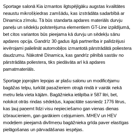
Sportage salonā Kia izmantos ilgtspējīgāku augstas kvalitātes
neaustu mikrošķiedras zamšādu, kas izstrādāta sadarbībā ar
Dinamica zīmolu. Tā būs standarta apdares materiāls durvju
paneļu un sēdekļu polsterējuma elementiem GT-Line izpildījumā,
bet citos variantos būs pieejama kā durvju un sēdekļu sānu
apdares opcija. Gandrīz 30 gadus ilgā partnerība ir palīdzējusi
ievērojami palielināt automobiļos izmantotā pārstrādātā poliestera
daudzumu. Nākotnē Dinamica, kas gandrīz pilnībā sastāv no
pārstrādāta poliestera, tiks piedāvāta arī kā apdares
pamatmateriāls.
Sportage joprojām lepojas ar plašu salonu un modificējamu
bagāžas telpu, turklāt pasažieriem otrajā rindā ir vairāk nekā
metru liela vieta kājām. Bagāžnieka ietilpība ir 587 litri, bet,
nolokot otrās rindas sēdekļus, kapacitāte sasniedz 1776 litrus,
kas ļauj paņemt līdzi visu nepieciešamo gan vienas dienas
izbraucieniem, gan garākiem ceļojumiem. MHEV un HEV
modeļiem pieejamā divlīmeņu bagāžnieka grīda paver elastīgas
pielāgošanas un pārvadāšanas iespējas.