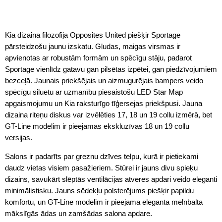
Kia dizaina filozofija Opposites United piešķir Sportage
pārsteidzošu jaunu izskatu. Gludas, maigas virsmas ir
apvienotas ar robustām formām un spēcīgu stāju, padarot
Sportage vienlīdz gatavu gan pilsētas izpētei, gan piedzīvojumiem
bezceļā. Jaunais priekšējais un aizmugurējais bampers veido
spēcīgu siluetu ar uzmanību piesaistošu LED Star Map
apgaismojumu un Kia raksturīgo tīģersejas priekšpusi. Jauna
dizaina riteņu diskus var izvēlēties 17, 18 un 19 collu izmērā, bet
GT-Line modelim ir pieejamas ekskluzīvas 18 un 19 collu
versijas.
Salons ir padarīts par greznu dzīves telpu, kurā ir pietiekami
daudz vietas visiem pasažieriem. Stūrei ir jauns divu spieķu
dizains, savukārt slēptās ventilācijas atveres apdari veido eleganti
minimālistisku. Jauns sēdekļu polsterējums piešķir papildu
komfortu, un GT-Line modelim ir pieejama eleganta melnbalta
mākslīgās ādas un zamšādas salona apdare.