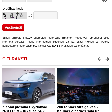
Drošības kods
Stingri aizliegts iAuto.lv publicētos materiālus izmantot, kopēt vai reproducēt citos
interneta portālos, masu informācijas līdzekļos vai kā citādi rīkoties ar iAuto.lv
publicētajiem materiāliem bez rakstiskas EON SIA atļaujas saņemšanas.
CITI RAKSTI
Xiaomi piesaka SkyNomad
250 tonnas virs galvas -
9
N70 EREV – luksusa SUV
Kauņas Zinātnes sala un
p