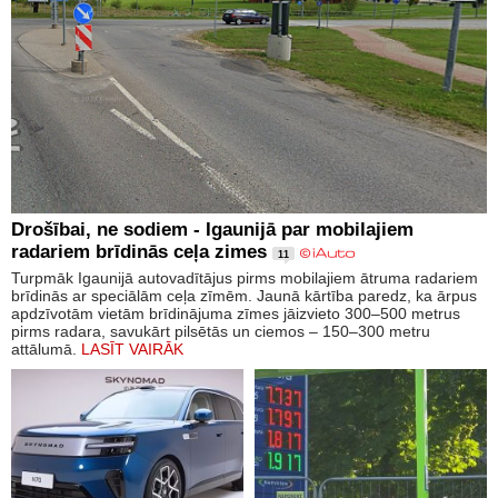
Drošībai, ne sodiem - Igaunijā par mobilajiem
radariem brīdinās ceļa zimes
11
Turpmāk Igaunijā autovadītājus pirms mobilajiem ātruma radariem
brīdinās ar speciālām ceļa zīmēm. Jaunā kārtība paredz, ka ārpus
apdzīvotām vietām brīdinājuma zīmes jāizvieto 300–500 metrus
pirms radara, savukārt pilsētās un ciemos – 150–300 metru
attālumā.
LASĪT VAIRĀK