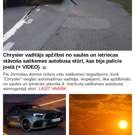
Chrysler vadītājs apžilbst no saules un ietriecas
stāvoša satiksmes autobusa stūrī, kas bija palicis
joslā (+ VIDEO)
31
Pie Jūrmalas domes noticis ceļu satiksmes negadījums, kurā
"Chrysler" vieglās automašīnas vadītājs, iespējams, tika apžilbināts
no saules un ietriecās stāvoša 4. maršruta satiksmes autobusa
aizmugurējā stūrī.
LASĪT VAIRĀK