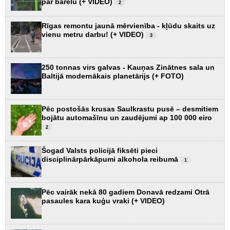
par barelu (+ VIDEO)
2
Rīgas remontu jaunā mērvienība - kļūdu skaits uz
vienu metru darbu! (+ VIDEO)
3
250 tonnas virs galvas - Kauņas Zinātnes sala un
Baltijā modernākais planetārijs (+ FOTO)
Pēc postošās krusas Saulkrastu pusē – desmitiem
bojātu automašīnu un zaudējumi ap 100 000 eiro
2
Šogad Valsts policijā fiksēti pieci
disciplinārpārkāpumi alkohola reibumā
1
Pēc vairāk nekā 80 gadiem Donavā redzami Otrā
pasaules kara kuģu vraki (+ VIDEO)