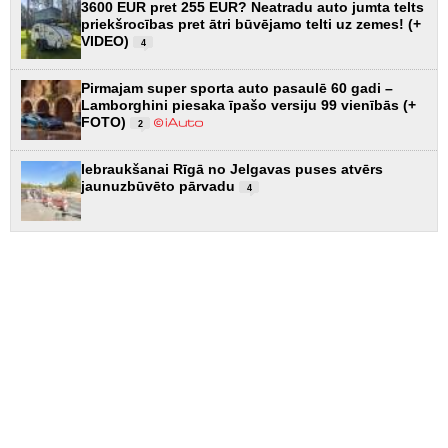
3600 EUR pret 255 EUR? Neatradu auto jumta telts
priekšrocības pret ātri būvējamo telti uz zemes! (+
VIDEO)
4
Pirmajam super sporta auto pasaulē 60 gadi –
Lamborghini piesaka īpašo versiju 99 vienībās (+
FOTO)
2
Iebraukšanai Rīgā no Jelgavas puses atvērs
jaunuzbūvēto pārvadu
4