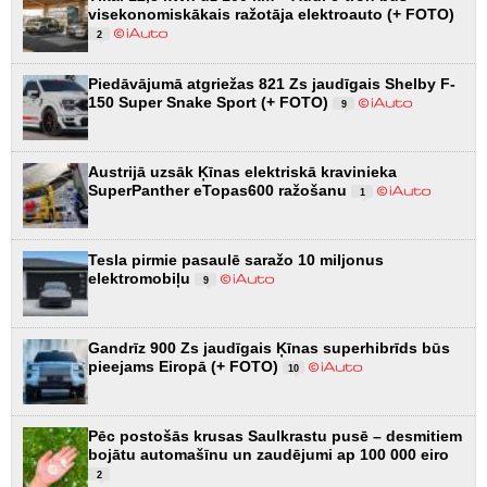
visekonomiskākais ražotāja elektroauto (+ FOTO)
2
Piedāvājumā atgriežas 821 Zs jaudīgais Shelby F-
150 Super Snake Sport (+ FOTO)
9
Austrijā uzsāk Ķīnas elektriskā kravinieka
SuperPanther eTopas600 ražošanu
1
Tesla pirmie pasaulē saražo 10 miljonus
elektromobiļu
9
Gandrīz 900 Zs jaudīgais Ķīnas superhibrīds būs
pieejams Eiropā (+ FOTO)
10
Pēc postošās krusas Saulkrastu pusē – desmitiem
bojātu automašīnu un zaudējumi ap 100 000 eiro
2