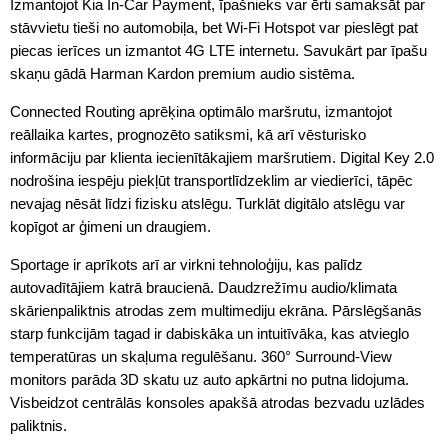
Izmantojot Kia In-Car Payment, īpašnieks var ērti samaksāt par
stāvvietu tieši no automobiļa, bet Wi-Fi Hotspot var pieslēgt pat
piecas ierīces un izmantot 4G LTE internetu. Savukārt par īpašu
skaņu gādā Harman Kardon premium audio sistēma.
Connected Routing aprēķina optimālo maršrutu, izmantojot
reāllaika kartes, prognozēto satiksmi, kā arī vēsturisko
informāciju par klienta iecienītākajiem maršrutiem. Digital Key 2.0
nodrošina iespēju piekļūt transportlīdzeklim ar viedierīci, tāpēc
nevajag nēsāt līdzi fizisku atslēgu. Turklāt digitālo atslēgu var
kopīgot ar ģimeni un draugiem.
Sportage ir aprīkots arī ar virkni tehnoloģiju, kas palīdz
autovadītājiem katrā braucienā. Daudzrežīmu audio/klimata
skārienpaliktnis atrodas zem multimediju ekrāna. Pārslēgšanās
starp funkcijām tagad ir dabiskāka un intuitīvāka, kas atvieglo
temperatūras un skaļuma regulēšanu. 360° Surround-View
monitors parāda 3D skatu uz auto apkārtni no putna lidojuma.
Visbeidzot centrālās konsoles apakšā atrodas bezvadu uzlādes
paliktnis.