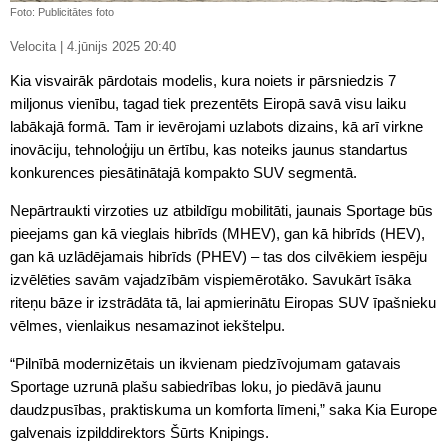
Foto: Publicitātes foto
Velocita | 4.jūnijs 2025 20:40
Kia visvairāk pārdotais modelis, kura noiets ir pārsniedzis 7
miljonus vienību, tagad tiek prezentēts Eiropā savā visu laiku
labākajā formā. Tam ir ievērojami uzlabots dizains, kā arī virkne
inovāciju, tehnoloģiju un ērtību, kas noteiks jaunus standartus
konkurences piesātinātajā kompakto SUV segmentā.
Nepārtraukti virzoties uz atbildīgu mobilitāti, jaunais Sportage būs
pieejams gan kā vieglais hibrīds (MHEV), gan kā hibrīds (HEV),
gan kā uzlādējamais hibrīds (PHEV) – tas dos cilvēkiem iespēju
izvēlēties savām vajadzībām vispiemērotāko. Savukārt īsāka
riteņu bāze ir izstrādāta tā, lai apmierinātu Eiropas SUV īpašnieku
vēlmes, vienlaikus nesamazinot iekštelpu.
“Pilnībā modernizētais un ikvienam piedzīvojumam gatavais
Sportage uzrunā plašu sabiedrības loku, jo piedāvā jaunu
daudzpusības, praktiskuma un komforta līmeni,” saka Kia Europe
galvenais izpilddirektors Šūrts Knipings.