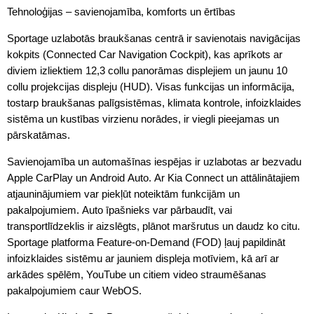
Tehnoloģijas – savienojamība, komforts un ērtības
Sportage uzlabotās braukšanas centrā ir savienotais navigācijas
kokpits (Connected Car Navigation Cockpit), kas aprīkots ar
diviem izliektiem 12,3 collu panorāmas displejiem un jaunu 10
collu projekcijas displeju (HUD). Visas funkcijas un informācija,
tostarp braukšanas palīgsistēmas, klimata kontrole, infoizklaides
sistēma un kustības virzienu norādes, ir viegli pieejamas un
pārskatāmas.
Savienojamība un automašīnas iespējas ir uzlabotas ar bezvadu
Apple CarPlay un Android Auto. Ar Kia Connect un attālinātajiem
atjauninājumiem var piekļūt noteiktām funkcijām un
pakalpojumiem. Auto īpašnieks var pārbaudīt, vai
transportlīdzeklis ir aizslēgts, plānot maršrutus un daudz ko citu.
Sportage platforma Feature-on-Demand (FOD) ļauj papildināt
infoizklaides sistēmu ar jauniem displeja motīviem, kā arī ar
arkādes spēlēm, YouTube un citiem video straumēšanas
pakalpojumiem caur WebOS.