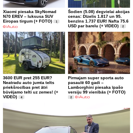
Xiaomi piesaka SkyNomad
Šodien (5.08) degvielai akcijas
N70 EREV – luksusa SUV
cenas: Dīzelis 1.817 un 95.
Eiropas tirgum (+ FOTO)
benzīns 1.737 EUR! Nafta 75.6
1
USD par barelu (+ VIDEO)
2
3600 EUR pret 255 EUR?
Pirmajam super sporta auto
Neatradu auto jumta telts
pasaulē 60 gadi –
priekšrocības pret ātri
Lamborghini piesaka īpašo
būvējamo telti uz zemes! (+
versiju 99 vienībās (+ FOTO)
VIDEO)
4
2