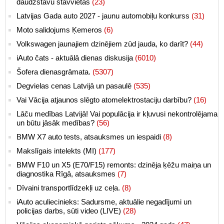
daudzstāvu stāvvietās
(23)
Latvijas Gada auto 2027 - jaunu automobiļu konkurss
(31)
Moto salidojums Ķemeros
(6)
Volkswagen jaunajiem dzinējiem zūd jauda, ko darīt?
(44)
iAuto čats - aktuālā dienas diskusija
(6010)
Šofera dienasgrāmata.
(5307)
Degvielas cenas Latvijā un pasaulē
(535)
Vai Vācija atjaunos slēgto atomelektrostaciju darbību?
(16)
Lāču medības Latvijā! Vai populācija ir kļuvusi nekontrolējama
un būtu jāsāk medības?
(56)
BMW X7 auto tests, atsauksmes un iespaidi
(8)
Makslīgais intelekts (MI)
(177)
BMW F10 un X5 (E70/F15) remonts: dzinēja ķēžu maiņa un
diagnostika Rīgā, atsauksmes
(7)
Dīvaini transportlīdzekļi uz ceļa.
(8)
iAuto aculiecinieks: Sadursme, aktuālie negadījumi un
policijas darbs, sūti video (LIVE)
(28)