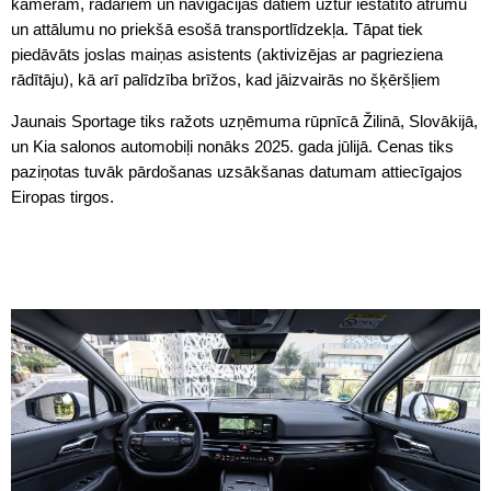
kamerām, radariem un navigācijas datiem uztur iestatīto ātrumu
un attālumu no priekšā esošā transportlīdzekļa. Tāpat tiek
piedāvāts joslas maiņas asistents (aktivizējas ar pagrieziena
rādītāju), kā arī palīdzība brīžos, kad jāizvairās no šķēršļiem
Jaunais Sportage tiks ražots uzņēmuma rūpnīcā Žilinā, Slovākijā,
un Kia salonos automobiļi nonāks 2025. gada jūlijā. Cenas tiks
paziņotas tuvāk pārdošanas uzsākšanas datumam attiecīgajos
Eiropas tirgos.