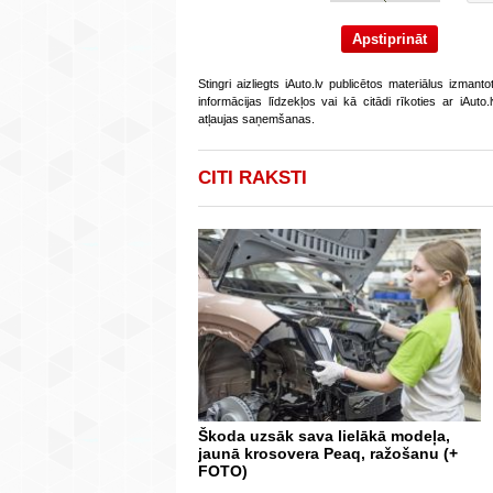
Stingri aizliegts iAuto.lv publicētos materiālus izmant
informācijas līdzekļos vai kā citādi rīkoties ar iAut
atļaujas saņemšanas.
CITI RAKSTI
Škoda uzsāk sava lielākā modeļa,
jaunā krosovera Peaq, ražošanu (+
FOTO)