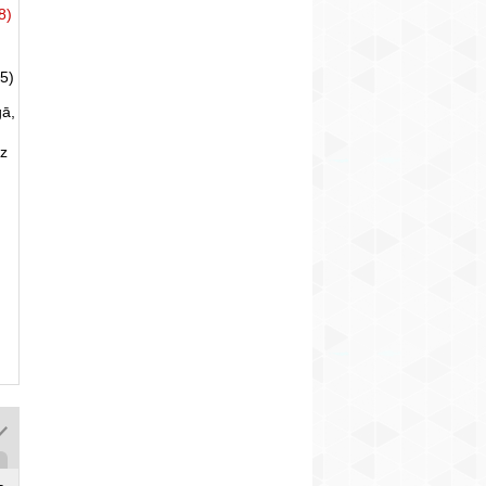
8)
5)
gā,
uz