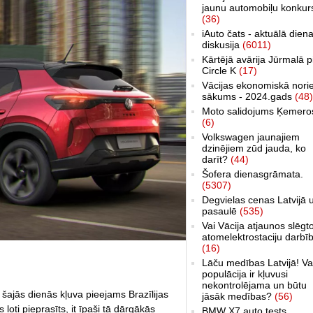
jaunu automobiļu konkur
(36)
iAuto čats - aktuālā dien
diskusija
(6011)
Kārtējā avārija Jūrmalā p
Circle K
(17)
Vācijas ekonomiskā nori
sākums - 2024.gads
(48)
Moto salidojums Ķemero
(6)
Volkswagen jaunajiem
dzinējiem zūd jauda, ko
darīt?
(44)
Šofera dienasgrāmata.
(5307)
Degvielas cenas Latvijā 
pasaulē
(535)
Vai Vācija atjaunos slēgt
atomelektrostaciju darbī
(16)
Lāču medības Latvijā! Va
populācija ir kļuvusi
nekontrolējama un būtu
šajās dienās kļuva pieejams Brazīlijas
jāsāk medības?
(56)
s ļoti pieprasīts, it īpaši tā dārgākās
BMW X7 auto tests,