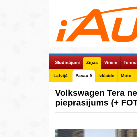
Sludinājumi
Ziņas
Vīriem
Tehno
Latvijā
Pasaulē
Izklaide
Moto
Volkswagen Tera neg
pieprasījums (+ FO