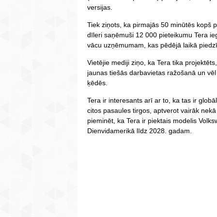
versijas.
Tiek ziņots, ka pirmajās 50 minūtēs kopš
dīleri saņēmuši 12 000 pieteikumu Tera ie
vācu uzņēmumam, kas pēdējā laikā piedzīvo
Vietējie mediji ziņo, ka Tera tika projektēts
jaunas tiešās darbavietas ražošanā un vē
ķēdēs.
Tera ir interesants arī ar to, ka tas ir glob
citos pasaules tirgos, aptverot vairāk nekā
pieminēt, ka Tera ir piektais modelis Volk
Dienvidamerikā līdz 2028. gadam.