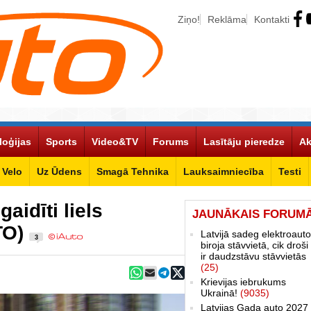
Ziņo!
Reklāma
Kontakti
loģijas
Sports
Video&TV
Forums
Lasītāju pieredze
Ak
Velo
Uz Ūdens
Smagā Tehnika
Lauksaimniecība
Testi
aidīti liels
JAUNĀKAIS FORUM
TO)
Latvijā sadeg elektroauto
3
biroja stāvvietā, cik droši 
ir daudzstāvu stāvvietās
(25)
Krievijas iebrukums
Ukrainā!
(9035)
Latvijas Gada auto 2027 