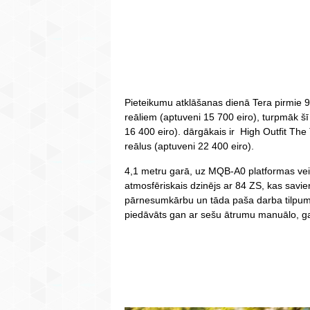
Pieteikumu atklāšanas dienā Tera pirmie 9
reāliem (aptuveni 15 700 eiro), turpmāk š
16 400 eiro). dārgākais ir High Outfit Th
reālus (aptuveni 22 400 eiro).
4,1 metru garā, uz MQB-A0 platformas ve
atmosfēriskais dzinējs ar 84 ZS, kas savi
pārnesumkārbu un tāda paša darba tilpuma
piedāvāts gan ar sešu ātrumu manuālo, 