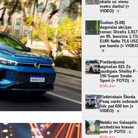
skaits uz vienu
metru darbu! (+
VIDEO)
7
Šodien (5.08)
degvielai akcijas
cenas: Dīzelis 1.817
un 95. benzīns 1.73
EUR! Nafta 75.6 US
par barelu (+ VIDEO
9
Piedāvājumā
atgriežas 821 Zs
jaudīgais Shelby F-
150 Super Snake
Sport (+ FOTO)
9
Elektriskais Škoda
Peaq varēs nobrauk
līdz pat 650 km (+
VIDEO)
8
Netālu no Salaspils
aizdedzies kravas
auto (+ FOTO
2