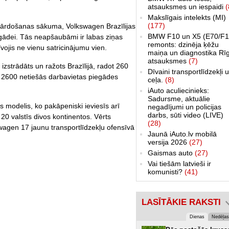
atsauksmes un iespaidi
(
Makslīgais intelekts (MI)
(177)
 pārdošanas sākuma, Volkswagen Brazīlijas
BMW F10 un X5 (E70/F1
gādei. Tās neapšaubāmi ir labas ziņas
remonts: dzinēja ķēžu
jis ne vienu satricinājumu vien.
maiņa un diagnostika Rī
atsauksmes
(7)
, izstrādāts un ražots Brazīlijā, radot 260
Dīvaini transportlīdzekļi 
l 2600 netiešās darbavietas piegādes
ceļa.
(8)
iAuto aculiecinieks:
Sadursme, aktuālie
āls modelis, ko pakāpeniski ieviesīs arī
negadījumi un policijas
darbs, sūti video (LIVE)
 20 valstīs divos kontinentos. Vērts
(28)
swagen 17 jaunu transportlīdzekļu ofensīvā
Jaunā iAuto.lv mobilā
versija 2026
(27)
Gaismas auto
(27)
Vai tiešām latvieši ir
komunisti?
(41)
LASĪTĀKIE RAKSTI
Dienas
Nedēļas