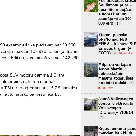
Pēc postošās krusa
Saulkrastu pusē –
desmitiem bojātu
automašīnu un
zaudējumi ap 100
000 eiro
2
Xiaomi piesaka
SkyNomad N70
EREV – luksusa SU
99 eksemplāri tika piedāvāti par 99 990
Eiropas tirgum (+
ī versija maksās 103 990 reālus (aptuveni
FOTO)
4
e Town Edition, kas maksā vismaz 142 290
Miljardu vērtajam
Aston Martin
debesskrāpim
idotā SUV motoru gammā 1.0 litra
Maiami atklājušies
enots ar piecu ātrumu manuālo
nopietni defekti
1
 TSI turbo agregāts ar 116 ZS, kas tiek
gan automātisko pārnesumkārbu.
Jaunā Volkswagen
cerība- elektroauto
Volkswagen
ID.Cross(+ VIDEO)
4
Rīgas remontu jaun
mērvienība - kļūdu