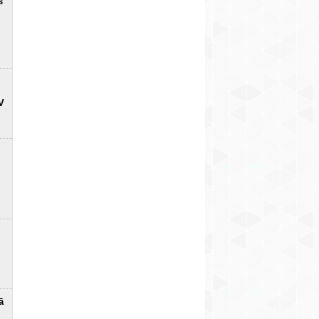
s
V
ā