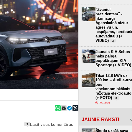
"Zvaniet
prezidentam" -
likumsargi
Āgenskalnā aiztur
agresīvu un,
iespējams, iereibuš
autovadītāju (+
VIDEO)
3
Jaunais KIA Seltos
nāks palīgā
populārajam KIA
Sportage (+ VIDEO)
Tikai 12,8 kWh uz
100 km – Audi e-tro
būs
visekonomiskākais
ražotāja elektroauto
(+ FOTO)
3
JAUNIE RAKSTI
Lasīt visus komentārus →
3
Škoda uzsāk sava