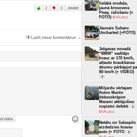
lielākā modeļa,
jaunā krosovera
2
0
Atbildēt
Peaq, ražošanu (+
FOTO)
Jaunais Subaru
Uncharted (+FOTO)
Lasīt visus komentārus →
3
Jelgavas novadā
“BMW” vadītājs
brauc ar 170 km/h,
atļauto braukšanas
ātrumu pārkāpjot pa
80 km/h (+ VIDEO)
2
Miljardu vērtajam
Aston Martin
debesskrāpim
Maiami atklājušies
nopietni defekti
1
ot video
Netālu no Salaspils
aizdedzies kravas
auto (+ FOTO
2