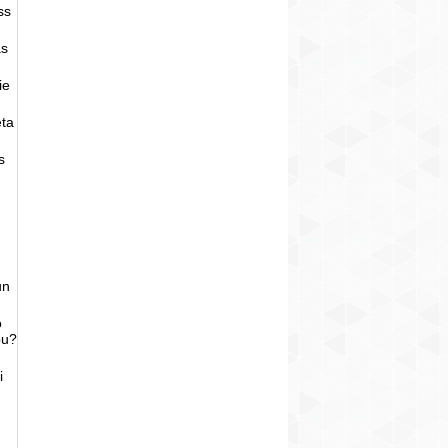
ss
as
ie
eta
s
un
o
bu?
i