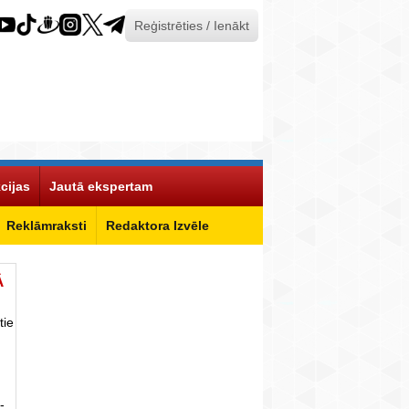
Reģistrēties / Ienākt
cijas
Jautā ekspertam
Reklāmraksti
Redaktora Izvēle
Ā
tie
-