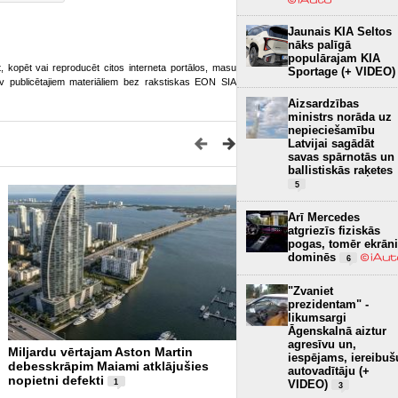
Jaunais KIA Seltos
nāks palīgā
populārajam KIA
ot, kopēt vai reproducēt citos interneta portālos, masu
Sportage (+ VIDEO)
o.lv publicētajiem materiāliem bez rakstiskas EON SIA
Aizsardzības
ministrs norāda uz
nepieciešamību
Latvijai sagādāt
savas spārnotās un
ballistiskās raķetes
5
Arī Mercedes
atgriezīs fiziskās
pogas, tomēr ekrāni
dominēs
6
"Zvaniet
prezidentam" -
likumsargi
Āgenskalnā aiztur
agresīvu un,
Miljardu vērtajam Aston Martin
Pēc vairāk nekā 80 gadie
iespējams, iereibuš
debesskrāpim Maiami atklājušies
redzami Otrā pasaules kar
autovadītāju (+
nopietni defekti
vraki (+ VIDEO)
1
VIDEO)
3