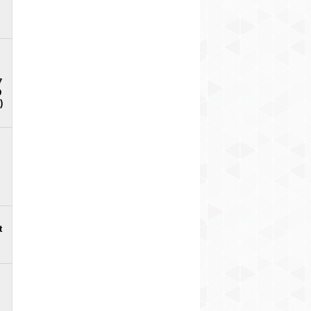
7
D
)
t