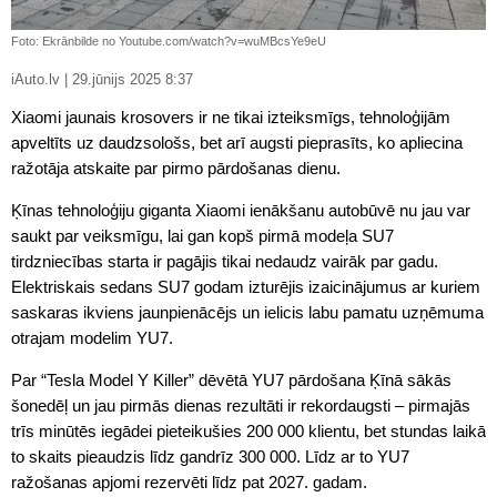
Foto: Ekrānbilde no Youtube.com/watch?v=wuMBcsYe9eU
iAuto.lv | 29.jūnijs 2025 8:37
Xiaomi jaunais krosovers ir ne tikai izteiksmīgs, tehnoloģijām
apveltīts uz daudzsološs, bet arī augsti pieprasīts, ko apliecina
ražotāja atskaite par pirmo pārdošanas dienu.
Ķīnas tehnoloģiju giganta Xiaomi ienākšanu autobūvē nu jau var
saukt par veiksmīgu, lai gan kopš pirmā modeļa SU7
tirdzniecības starta ir pagājis tikai nedaudz vairāk par gadu.
Elektriskais sedans SU7 godam izturējis izaicinājumus ar kuriem
saskaras ikviens jaunpienācējs un ielicis labu pamatu uzņēmuma
otrajam modelim YU7.
Par “Tesla Model Y Killer” dēvētā YU7 pārdošana Ķīnā sākās
šonedēļ un jau pirmās dienas rezultāti ir rekordaugsti – pirmajās
trīs minūtēs iegādei pieteikušies 200 000 klientu, bet stundas laikā
to skaits pieaudzis līdz gandrīz 300 000. Līdz ar to YU7
ražošanas apjomi rezervēti līdz pat 2027. gadam.