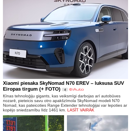
Xiaomi piesaka SkyNomad N70 EREV – luksusa SUV
Eiropas tirgum (+ FOTO)
4
Ķīnas tehnoloģiju gigants, kas veiksmīgi darbojas arī autobūves
nozarē, pieteicis savu otro apakšzīmola SkyNomad modeli N70
Nomad, kas pateicoties Range Extender tehnoloģijai var lepoties ar
kopējo sniedzamību līdz 1461 km.
LASĪT VAIRĀK