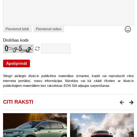
Pievienot bildi
Pievienot video
Drošības kods
Stingri aizliegts iAuto.lv publicētos materiālus izmantot, kopēt vai reproducēt citos
interneta portālos, masu informācijas līdzekļos vai kā citādi rīkoties ar iAuto.lv
publicētajiem materiāliem bez rakstiskas EON SIA atļaujas saņemšanas.
CITI RAKSTI