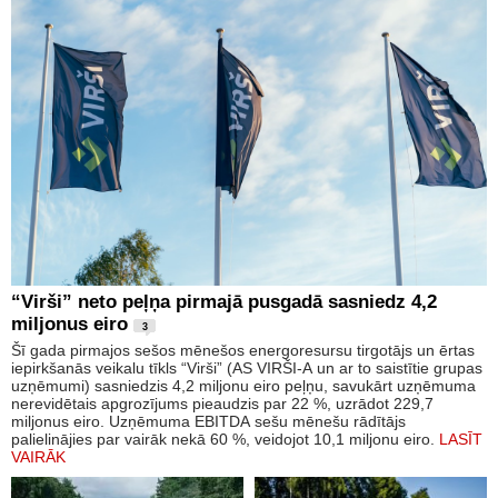
“Virši” neto peļņa pirmajā pusgadā sasniedz 4,2
miljonus eiro
3
Šī gada pirmajos sešos mēnešos energoresursu tirgotājs un ērtas
iepirkšanās veikalu tīkls “Virši” (AS VIRŠI-A un ar to saistītie grupas
uzņēmumi) sasniedzis 4,2 miljonu eiro peļņu, savukārt uzņēmuma
nerevidētais apgrozījums pieaudzis par 22 %, uzrādot 229,7
miljonus eiro. Uzņēmuma EBITDA sešu mēnešu rādītājs
palielinājies par vairāk nekā 60 %, veidojot 10,1 miljonu eiro.
LASĪT
VAIRĀK