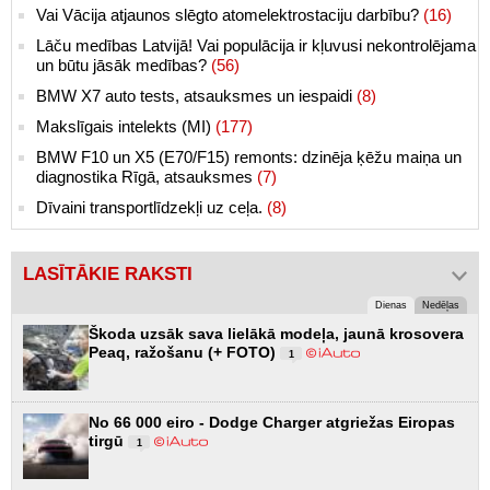
Vai Vācija atjaunos slēgto atomelektrostaciju darbību?
(16)
Lāču medības Latvijā! Vai populācija ir kļuvusi nekontrolējama
un būtu jāsāk medības?
(56)
BMW X7 auto tests, atsauksmes un iespaidi
(8)
Makslīgais intelekts (MI)
(177)
BMW F10 un X5 (E70/F15) remonts: dzinēja ķēžu maiņa un
diagnostika Rīgā, atsauksmes
(7)
Dīvaini transportlīdzekļi uz ceļa.
(8)
LASĪTĀKIE RAKSTI
Dienas
Nedēļas
Škoda uzsāk sava lielākā modeļa, jaunā krosovera
Peaq, ražošanu (+ FOTO)
1
No 66 000 eiro - Dodge Charger atgriežas Eiropas
tirgū
1