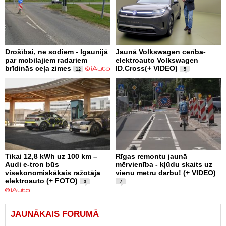
Drošībai, ne sodiem - Igaunijā
Jaunā Volkswagen cerība-
par mobilajiem radariem
elektroauto Volkswagen
brīdinās ceļa zimes
ID.Cross(+ VIDEO)
12
5
Tikai 12,8 kWh uz 100 km –
Rīgas remontu jaunā
Audi e-tron būs
mērvienība - kļūdu skaits uz
visekonomiskākais ražotāja
vienu metru darbu! (+ VIDEO)
elektroauto (+ FOTO)
3
7
JAUNĀKAIS FORUMĀ