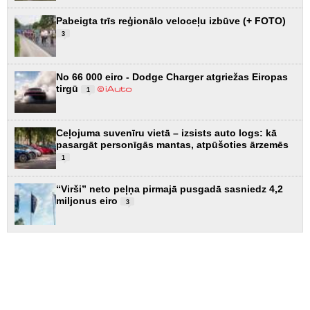
Pabeigta trīs reģionālo veloceļu izbūve (+ FOTO)
3
No 66 000 eiro - Dodge Charger atgriežas Eiropas
tirgū
1
Ceļojuma suvenīru vietā – izsists auto logs: kā
pasargāt personīgās mantas, atpūšoties ārzemēs
1
“Virši” neto peļņa pirmajā pusgadā sasniedz 4,2
miljonus eiro
3