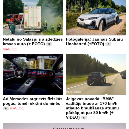
Netālu no Salaspils aizdedzies
Fotogalerija: Jaunais Subaru
kravas auto (+ FOTO)
Uncharted (+FOTO)
12
3
Arī Mercedes atgriezīs fiziskās
Jelgavas novadā “BMW”
pogas, tomēr ekrāni dominēs
vadītājs brauc ar 170 km/h,
atļauto braukšanas ātrumu
6
pārkāpjot par 80 km/h (+
VIDEO)
6