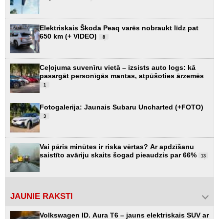
Elektriskais Škoda Peaq varēs nobraukt līdz pat
650 km (+ VIDEO)
8
Ceļojuma suvenīru vietā – izsists auto logs: kā
pasargāt personīgās mantas, atpūšoties ārzemēs
1
Fotogalerija: Jaunais Subaru Uncharted (+FOTO)
3
Vai pāris minūtes ir riska vērtas? Ar apdzīšanu
saistīto avāriju skaits šogad pieaudzis par 66%
13
JAUNIE RAKSTI
Volkswagen ID. Aura T6 – jauns elektriskais SUV ar