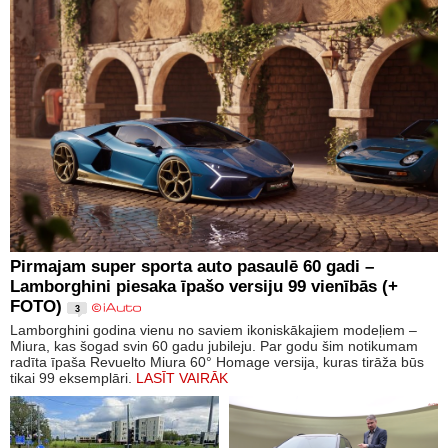
Pirmajam super sporta auto pasaulē 60 gadi –
Lamborghini piesaka īpašo versiju 99 vienībās (+
FOTO)
3
Lamborghini godina vienu no saviem ikoniskākajiem modeļiem –
Miura, kas šogad svin 60 gadu jubileju. Par godu šim notikumam
radīta īpaša Revuelto Miura 60° Homage versija, kuras tirāža būs
tikai 99 eksemplāri.
LASĪT VAIRĀK