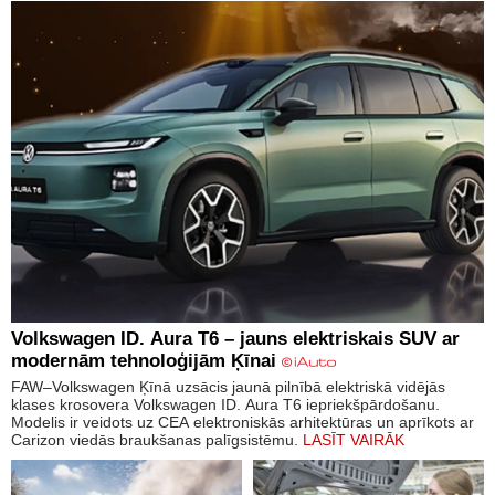
Volkswagen ID. Aura T6 – jauns elektriskais SUV ar
modernām tehnoloģijām Ķīnai
FAW–Volkswagen Ķīnā uzsācis jaunā pilnībā elektriskā vidējās
klases krosovera Volkswagen ID. Aura T6 iepriekšpārdošanu.
Modelis ir veidots uz CEA elektroniskās arhitektūras un aprīkots ar
Carizon viedās braukšanas palīgsistēmu.
LASĪT VAIRĀK