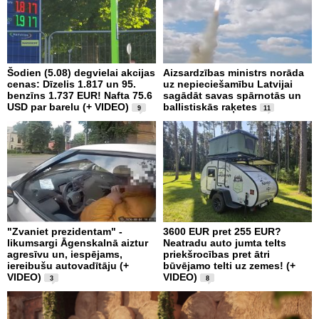
Šodien (5.08) degvielai akcijas
Aizsardzības ministrs norāda
cenas: Dīzelis 1.817 un 95.
uz nepieciešamību Latvijai
benzīns 1.737 EUR! Nafta 75.6
sagādāt savas spārnotās un
USD par barelu (+ VIDEO)
ballistiskās raķetes
9
11
"Zvaniet prezidentam" -
3600 EUR pret 255 EUR?
likumsargi Āgenskalnā aiztur
Neatradu auto jumta telts
agresīvu un, iespējams,
priekšrocības pret ātri
iereibušu autovadītāju (+
būvējamo telti uz zemes! (+
VIDEO)
VIDEO)
3
8