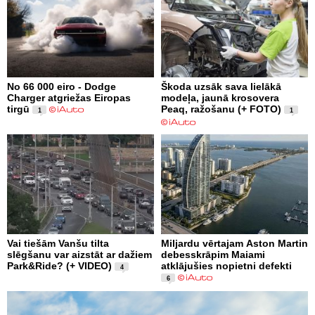
No 66 000 eiro - Dodge
Škoda uzsāk sava lielākā
Charger atgriežas Eiropas
modeļa, jaunā krosovera
tirgū
Peaq, ražošanu (+ FOTO)
1
1
Vai tiešām Vanšu tilta
Miljardu vērtajam Aston Martin
slēgšanu var aizstāt ar dažiem
debesskrāpim Maiami
Park&Ride? (+ VIDEO)
atklājušies nopietni defekti
4
6