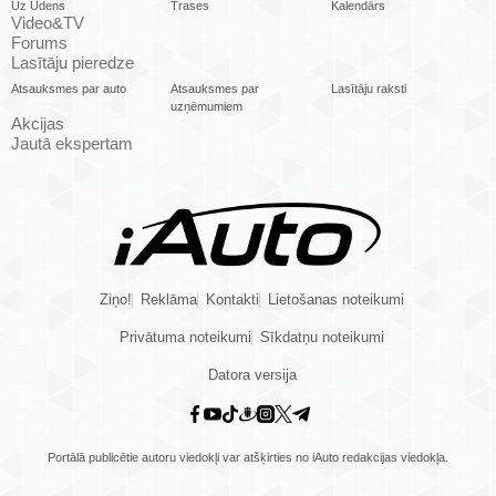
Uz Ūdens
Trases
Kalendārs
Video&TV
Forums
Lasītāju pieredze
Atsauksmes par auto
Atsauksmes par
Lasītāju raksti
uzņēmumiem
Akcijas
Jautā ekspertam
Ziņo!
Reklāma
Kontakti
Lietošanas noteikumi
Privātuma noteikumi
Sīkdatņu noteikumi
Datora versija
Portālā publicētie autoru viedokļi var atšķirties no iAuto redakcijas viedokļa.