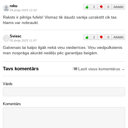
reku
2
0
Atbildēt
29.jūnijs 2025 12:24
Raksts ir pilnīgs fufels! Vismaz tik daudz varēja uzrakstīt cik tas
hlams var nobraukt.
Sviesc
2
0
Atbildēt
30.jūnijs 2025 11:07
Galvenais lai kalpo ilgāk nekā viņu viedierīces. Viņu viedpulkstenis
man nosprāga akurāti nedēļu pēc garantijas beigām.
Tavs komentārs
Lasīt visus komentārus →
10
Vārds
Komentārs