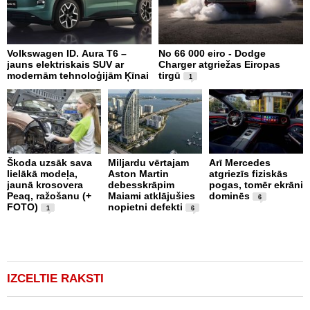
Volkswagen ID. Aura T6 –
No 66 000 eiro - Dodge
X
jauns elektriskais SUV ar
Charger atgriežas Eiropas
N
modernām tehnoloģijām Ķīnai
tirgū
E
1
Škoda uzsāk sava
Miljardu vērtajam
Arī Mercedes
lielākā modeļa,
Aston Martin
atgriezīs fiziskās
P
jaunā krosovera
debesskrāpim
pogas, tomēr ekrāni
g
Peaq, ražošanu (+
Maiami atklājušies
dominēs
r
6
FOTO)
nopietni defekti
p
1
6
v
IZCELTIE RAKSTI