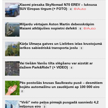
Xiaomi piesaka SkyNomad N70 EREV – luksusa
SUV Eiropas tirgum (+ FOTO)
4
Miljardu vērtajam Aston Martin debesskrāpim
Maiami atklājušies nopietni defekti
6
Kārļa Ulmaņa gatves un Lielirbes ielas krustojumā
ierīkos sabiedriskā transporta joslu
3
Vai tiešām Vanšu tilta slēgšanu var aizstāt ar
dažiem Park&Ride? (+ VIDEO)
4
Pēc postošās krusas Saulkrastu pusē – desmitiem
bojātu automašīnu un zaudējumi ap 100 000 eiro
2
“Virši” neto peļņa pirmajā pusgadā sasniedz 4,2
miljonus eiro
3