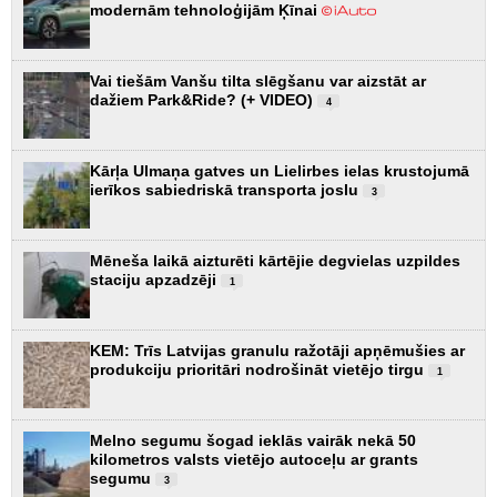
modernām tehnoloģijām Ķīnai
Vai tiešām Vanšu tilta slēgšanu var aizstāt ar
dažiem Park&Ride? (+ VIDEO)
4
Kārļa Ulmaņa gatves un Lielirbes ielas krustojumā
ierīkos sabiedriskā transporta joslu
3
Mēneša laikā aizturēti kārtējie degvielas uzpildes
staciju apzadzēji
1
KEM: Trīs Latvijas granulu ražotāji apņēmušies ar
produkciju prioritāri nodrošināt vietējo tirgu
1
Melno segumu šogad ieklās vairāk nekā 50
kilometros valsts vietējo autoceļu ar grants
segumu
3