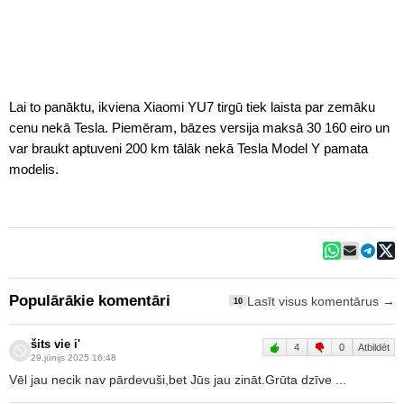
Lai to panāktu, ikviena Xiaomi YU7 tirgū tiek laista par zemāku
cenu nekā Tesla. Piemēram, bāzes versija maksā 30 160 eiro un
var braukt aptuveni 200 km tālāk nekā Tesla Model Y pamata
modelis.
Populārākie komentāri
Lasīt visus komentārus →
10
šits vie i'
4
0
Atbildēt
29.jūnijs 2025 16:48
Vēl jau necik nav pārdevuši,bet Jūs jau zināt.Grūta dzīve ...