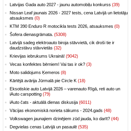
Latvijas Gada auto 2027 - jaunu automobiļu konkurss
(39)
Nissan Leaf jaunais 2026 - 2027 tests, cena Latvijā un lietotāju
atsauksmes
(0)
KTM 390 Enduro R motocikla tests 2026, atsauksmes
(0)
Šofera dienasgrāmata.
(5308)
Latvijā sadeg elektroauto biroja stāvvietā, cik droši tie ir
daudzstāvu stāvvietās
(32)
Krievijas iebrukums Ukrainā!
(9042)
Vecas konfektes bērniem! Vai tas ir ok?
(3)
Moto salidojums Ķemeros
(8)
Kārtējā avārija Jūrmalā pie Circle K
(18)
Eksotiskie auto Latvijā 2026 – varenauto Rīgā, reti auto un
iAuto carspotting
(79)
iAuto čats - aktuālā dienas diskusija
(6011)
Vācijas ekonomiskā norieta sākums - 2024.gads
(48)
Volkswagen jaunajiem dzinējiem zūd jauda, ko darīt?
(44)
Degvielas cenas Latvijā un pasaulē
(535)