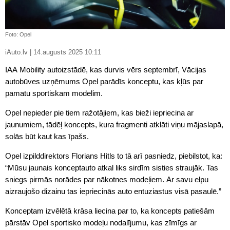
Foto: Opel
iAuto.lv | 14.augusts 2025 10:11
IAA Mobility autoizstādē, kas durvis vērs septembrī, Vācijas
autobūves uzņēmums Opel parādīs konceptu, kas kļūs par
pamatu sportiskam modelim.
Opel nepieder pie tiem ražotājiem, kas bieži iepriecina ar
jaunumiem, tādēļ koncepts, kura fragmenti atklāti viņu mājaslapā,
solās būt kaut kas īpašs.
Opel izpilddirektors Florians Hitls to tā arī pasniedz, piebilstot, ka:
“Mūsu jaunais konceptauto atkal liks sirdīm sisties straujāk. Tas
sniegs pirmās norādes par nākotnes modeļiem. Ar savu elpu
aizraujošo dizainu tas iepriecinās auto entuziastus visā pasaulē.”
Konceptam izvēlētā krāsa liecina par to, ka koncepts patiešām
pārstāv Opel sportisko modeļu nodalījumu, kas zīmīgs ar