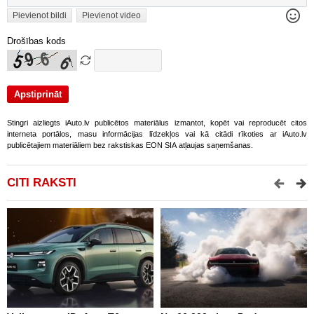
Pievienot bildi
Pievienot video
Drošības kods
Stingri aizliegts iAuto.lv publicētos materiālus izmantot, kopēt vai reproducēt citos
interneta portālos, masu informācijas līdzekļos vai kā citādi rīkoties ar iAuto.lv
publicētajiem materiāliem bez rakstiskas EON SIA atļaujas saņemšanas.
CITI RAKSTI