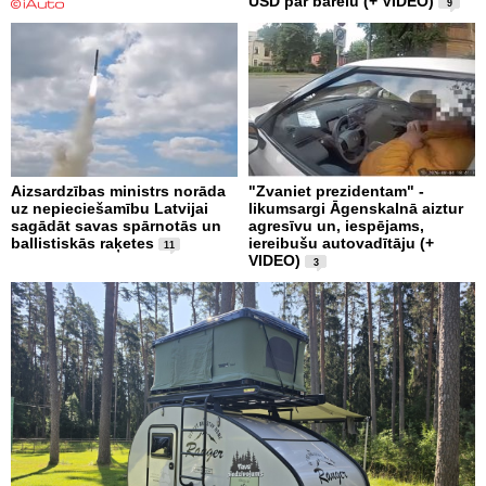
USD par barelu (+ VIDEO)
9
Aizsardzības ministrs norāda
"Zvaniet prezidentam" -
uz nepieciešamību Latvijai
likumsargi Āgenskalnā aiztur
sagādāt savas spārnotās un
agresīvu un, iespējams,
ballistiskās raķetes
iereibušu autovadītāju (+
11
VIDEO)
3