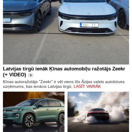
Latvijas tirgū ienāk Ķīnas automobiļu ražotājs Zeekr
(+ VIDEO)
5
Ķīnas autoražotājs "Zeekr" ir vēl viens šīs Āzijas valsts autobūves
uzņēmums, kas ienācis Latvijas tirgū.
LASĪT VAIRĀK