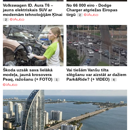
Volkswagen ID. Aura T6 –
No 66 000 eiro - Dodge
jauns elektriskais SUV ar
Charger atgriežas Eiropas
modernām tehnoloģijām Ķīnai
tirgū
2
2
Škoda uzsāk sava lielākā
Vai tiešām Vanšu tilta
modeļa, jaunā krosovera
slēgšanu var aizstāt ar dažiem
Peaq, ražošanu (+ FOTO)
Park&Ride? (+ VIDEO)
1
6