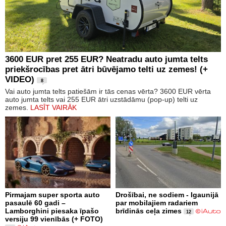
3600 EUR pret 255 EUR? Neatradu auto jumta telts
priekšrocības pret ātri būvējamo telti uz zemes! (+
VIDEO)
8
Vai auto jumta telts patiešām ir tās cenas vērta? 3600 EUR vērta
auto jumta telts vai 255 EUR ātri uzstādāmu (pop-up) telti uz
zemes.
LASĪT VAIRĀK
Pirmajam super sporta auto
Drošībai, ne sodiem - Igaunijā
pasaulē 60 gadi –
par mobilajiem radariem
Lamborghini piesaka īpašo
brīdinās ceļa zimes
12
versiju 99 vienībās (+ FOTO)