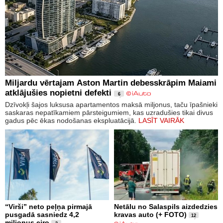
Miljardu vērtajam Aston Martin debesskrāpim Maiami
atklājušies nopietni defekti
6
Dzīvokļi šajos luksusa apartamentos maksā miljonus, taču īpašnieki
saskaras nepatīkamiem pārsteigumiem, kas uzradušies tikai divus
gadus pēc ēkas nodošanas ekspluatācijā.
LASĪT VAIRĀK
“Virši” neto peļņa pirmajā
Netālu no Salaspils aizdedzies
pusgadā sasniedz 4,2
kravas auto (+ FOTO)
12
miljonus eiro