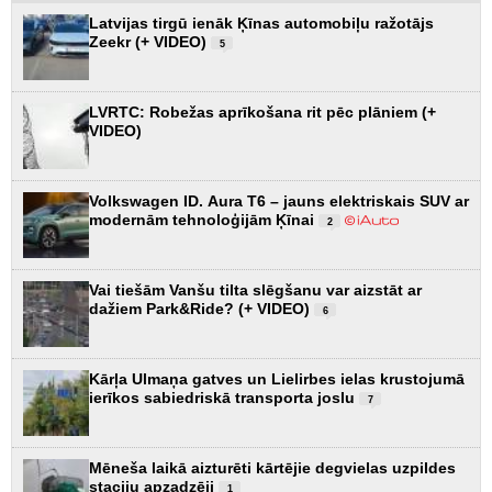
Latvijas tirgū ienāk Ķīnas automobiļu ražotājs
Zeekr (+ VIDEO)
5
LVRTC: Robežas aprīkošana rit pēc plāniem (+
VIDEO)
Volkswagen ID. Aura T6 – jauns elektriskais SUV ar
modernām tehnoloģijām Ķīnai
2
Vai tiešām Vanšu tilta slēgšanu var aizstāt ar
dažiem Park&Ride? (+ VIDEO)
6
Kārļa Ulmaņa gatves un Lielirbes ielas krustojumā
ierīkos sabiedriskā transporta joslu
7
Mēneša laikā aizturēti kārtējie degvielas uzpildes
staciju apzadzēji
1