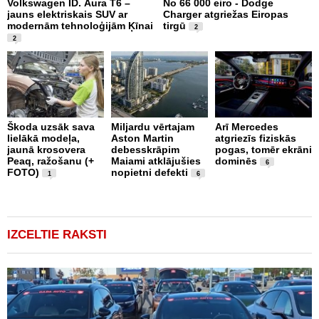
Volkswagen ID. Aura T6 –
No 66 000 eiro - Dodge
X
jauns elektriskais SUV ar
Charger atgriežas Eiropas
N
modernām tehnoloģijām Ķīnai
tirgū
E
2
2
Škoda uzsāk sava
Miljardu vērtajam
Arī Mercedes
P
lielākā modeļa,
Aston Martin
atgriezīs fiziskās
g
jaunā krosovera
debesskrāpim
pogas, tomēr ekrāni
r
Peaq, ražošanu (+
Maiami atklājušies
dominēs
p
6
FOTO)
nopietni defekti
v
1
6
IZCELTIE RAKSTI