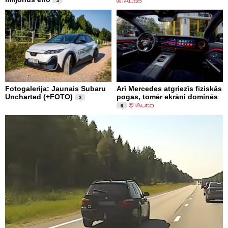
3
Fotogalerija: Jaunais Subaru
Arī Mercedes atgriezīs fiziskās
Uncharted (+FOTO)
pogas, tomēr ekrāni dominēs
3
6