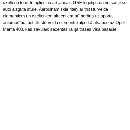
dzelteno toni. To apliecina arī jaunais GSE logotips un no sac;ikšu
auto aizgūtā stūre. Aerodinamiskie riteņi ar trīsstūrveida
elementiem un dzelteniem akcentiem arī norāda uz sporta
automašīnu, bet trīsstūrveida elementi kalpo kā atsauce uz Opel
Manta 400, kas savulaik sacentās rallija trasēs visā pasaulē.