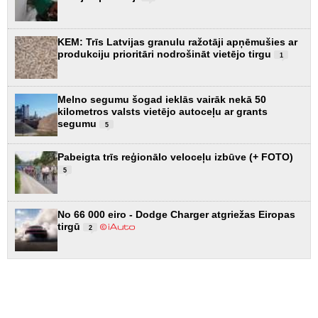
KEM: Trīs Latvijas granulu ražotāji apņēmušies ar
produkciju prioritāri nodrošināt vietējo tirgu
1
Melno segumu šogad ieklās vairāk nekā 50
kilometros valsts vietējo autoceļu ar grants
segumu
5
Pabeigta trīs reģionālo veloceļu izbūve (+ FOTO)
5
No 66 000 eiro - Dodge Charger atgriežas Eiropas
tirgū
2