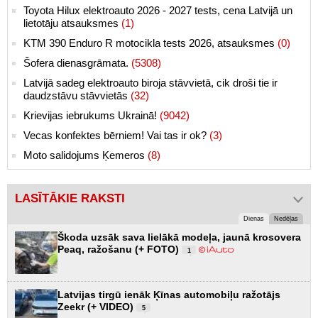
Toyota Hilux elektroauto 2026 - 2027 tests, cena Latvijā un
lietotāju atsauksmes
(1)
KTM 390 Enduro R motocikla tests 2026, atsauksmes
(0)
Šofera dienasgrāmata.
(5308)
Latvijā sadeg elektroauto biroja stāvvietā, cik droši tie ir
daudzstāvu stāvvietās
(32)
Krievijas iebrukums Ukrainā!
(9042)
Vecas konfektes bērniem! Vai tas ir ok?
(3)
Moto salidojums Ķemeros
(8)
LASĪTĀKIE RAKSTI
Dienas
Nedēļas
Škoda uzsāk sava lielākā modeļa, jaunā krosovera
Peaq, ražošanu (+ FOTO)
1
Latvijas tirgū ienāk Ķīnas automobiļu ražotājs
Zeekr (+ VIDEO)
5