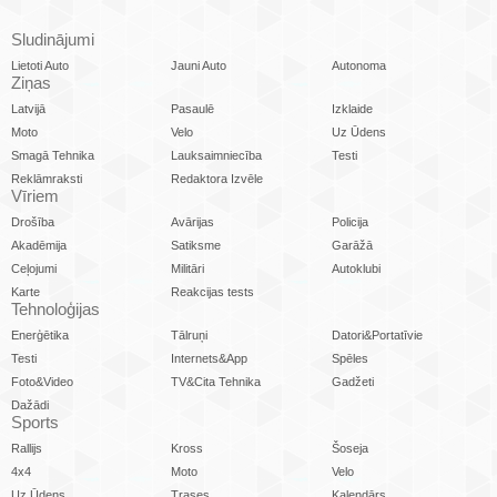
Sludinājumi
Lietoti Auto
Jauni Auto
Autonoma
Ziņas
Latvijā
Pasaulē
Izklaide
Moto
Velo
Uz Ūdens
Smagā Tehnika
Lauksaimniecība
Testi
Reklāmraksti
Redaktora Izvēle
Vīriem
Drošība
Avārijas
Policija
Akadēmija
Satiksme
Garāžā
Ceļojumi
Militāri
Autoklubi
Karte
Reakcijas tests
Tehnoloģijas
Enerģētika
Tālruņi
Datori&Portatīvie
Testi
Internets&App
Spēles
Foto&Video
TV&Cita Tehnika
Gadžeti
Dažādi
Sports
Rallijs
Kross
Šoseja
4x4
Moto
Velo
Uz Ūdens
Trases
Kalendārs