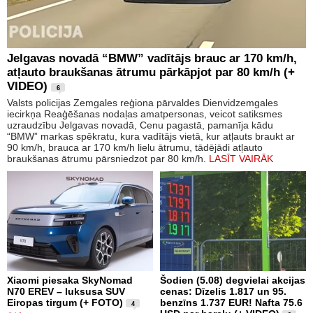
Jelgavas novadā “BMW” vadītājs brauc ar 170 km/h,
atļauto braukšanas ātrumu pārkāpjot par 80 km/h (+
VIDEO)
6
Valsts policijas Zemgales reģiona pārvaldes Dienvidzemgales
iecirkņa Reaģēšanas nodaļas amatpersonas, veicot satiksmes
uzraudzību Jelgavas novadā, Cenu pagastā, pamanīja kādu
“BMW” markas spēkratu, kura vadītājs vietā, kur atļauts braukt ar
90 km/h, brauca ar 170 km/h lielu ātrumu, tādējādi atļauto
braukšanas ātrumu pārsniedzot par 80 km/h.
LASĪT VAIRĀK
Xiaomi piesaka SkyNomad
Šodien (5.08) degvielai akcijas
N70 EREV – luksusa SUV
cenas: Dīzelis 1.817 un 95.
Eiropas tirgum (+ FOTO)
benzīns 1.737 EUR! Nafta 75.6
4