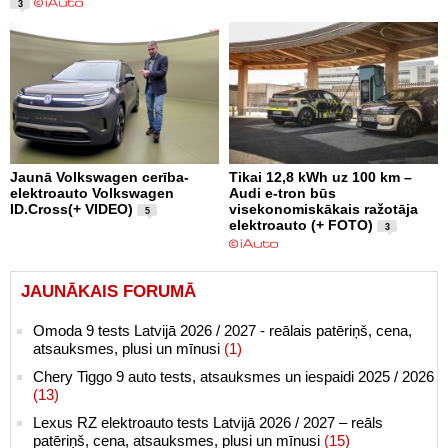
3
Jaunā Volkswagen cerība-
Tikai 12,8 kWh uz 100 km –
elektroauto Volkswagen
Audi e-tron būs
ID.Cross(+ VIDEO)
visekonomiskākais ražotāja
5
elektroauto (+ FOTO)
3
JAUNĀKAIS FORUMĀ
Omoda 9 tests Latvijā 2026 / 2027 - reālais patēriņš, cena,
atsauksmes, plusi un mīnusi
(1)
Chery Tiggo 9 auto tests, atsauksmes un iespaidi 2025 / 2026
(13)
Lexus RZ elektroauto tests Latvijā 2026 / 2027 – reāls
patēriņš, cena, atsauksmes, plusi un mīnusi
(15)