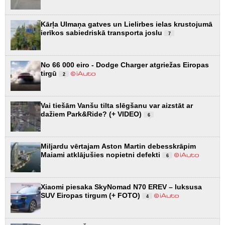
Kārļa Ulmaņa gatves un Lielirbes ielas krustojumā
ierīkos sabiedriskā transporta joslu
7
No 66 000 eiro - Dodge Charger atgriežas Eiropas
tirgū
2
Vai tiešām Vanšu tilta slēgšanu var aizstāt ar
dažiem Park&Ride? (+ VIDEO)
6
Miljardu vērtajam Aston Martin debesskrāpim
Maiami atklājušies nopietni defekti
6
Xiaomi piesaka SkyNomad N70 EREV – luksusa
SUV Eiropas tirgum (+ FOTO)
4