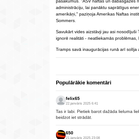
pasākumus. "ASV naftas un dabasgāzes no
administrāciju, lai panāktu saprātīgus ene
amerikāņi," paziņoja Amerikas Naftas instit
Sommers.
Savukārt vides aizstāvji jau asi nosodījuš
ignorē realitāti - neatliekamās problēmas,
Tramps savā inaugurācijas runā arī solīja a
Populārākie komentāri
felix65
22.janvāris 2025 6:41
Tas ir labi. Pietiek barot dažāda lieluma li
beidzot iet strādāt.
650
21.janvāris 2025 23:08