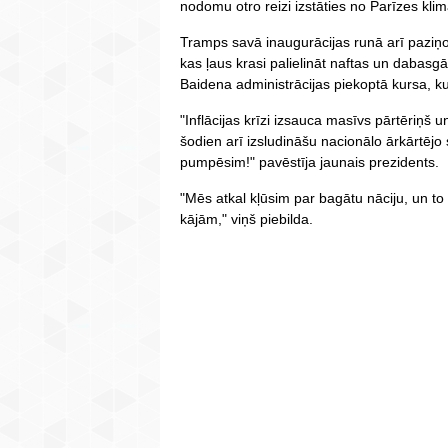
nodomu otro reizi izstāties no Parīzes kli
Tramps savā inaugurācijas runā arī paziņoja
kas ļaus krasi palielināt naftas un dabasgā
Baidena administrācijas piekoptā kursa, ku
"Inflācijas krīzi izsauca masīvs pārtēriņš 
šodien arī izsludināšu nacionālo ārkārtējo
pumpēsim!" pavēstīja jaunais prezidents.
"Mēs atkal kļūsim par bagātu nāciju, un to
kājām," viņš piebilda.