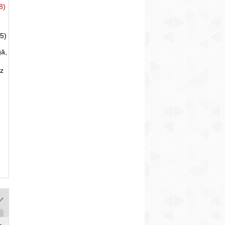
8)
5)
gā,
uz