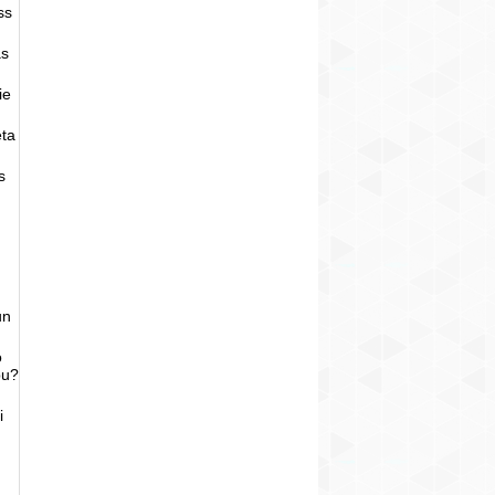
ss
as
ie
eta
s
un
o
bu?
i