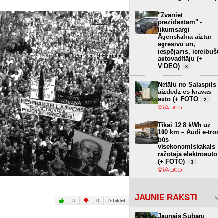
"Zvaniet
prezidentam" -
likumsargi
Āgenskalnā aiztur
agresīvu un,
iespējams, iereibuš
autovadītāju (+
VIDEO)
3
Netālu no Salaspils
aizdedzies kravas
auto (+ FOTO
2
Tikai 12,8 kWh uz
100 km – Audi e-tro
būs
visekonomiskākais
ražotāja elektroauto
(+ FOTO)
3
JAUNIE RAKSTI
3
0
Atbildēt
Jaunais Subaru