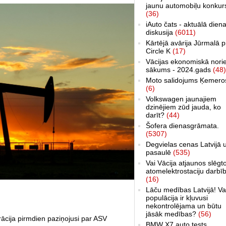
jaunu automobiļu konkur
(36)
iAuto čats - aktuālā dien
diskusija
(6011)
Kārtējā avārija Jūrmalā p
Circle K
(17)
Vācijas ekonomiskā nori
sākums - 2024.gads
(48)
Moto salidojums Ķemero
(6)
Volkswagen jaunajiem
dzinējiem zūd jauda, ko
darīt?
(44)
Šofera dienasgrāmata.
(5307)
Degvielas cenas Latvijā 
pasaulē
(535)
Vai Vācija atjaunos slēgt
atomelektrostaciju darbī
(16)
Lāču medības Latvijā! Va
populācija ir kļuvusi
nekontrolējama un būtu
jāsāk medības?
(56)
cija pirmdien paziņojusi par ASV
BMW X7 auto tests,