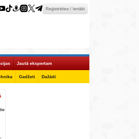
Reģistrēties / Ienākt
cijas
Jautā ekspertam
ehnika
Gadžeti
Dažādi
Ā
tie
-