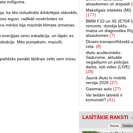
mata nolīguma.
atsauksmes un iespaidi
(
Makslīgais intelekts (MI)
, ka tiks izsludināts ārkārtējais stāvoklis,
(177)
zes ieguvi, radikāli novēršoties no
BMW F10 un X5 (E70/F1
ra mērķis bija mazināt klimata izmaiņas.
remonts: dzinēja ķēžu
maiņa un diagnostika Rī
atsauksmes
(7)
un enerģijas cenu eskalācija, un tāpēc es
Dīvaini transportlīdzekļi 
 situāciju. Mēs pumpēsim, mazulīt,
ceļa.
(8)
iAuto aculiecinieks:
Sadursme, aktuālie
 palīdzēs panākt šķidrais zelts zem mūsu
negadījumi un policijas
darbs, sūti video (LIVE)
(28)
Jaunā iAuto.lv mobilā
versija 2026
(27)
Gaismas auto
(27)
Vai tiešām latvieši ir
komunisti?
(41)
LASĪTĀKIE RAKSTI
Dienas
Nedēļas