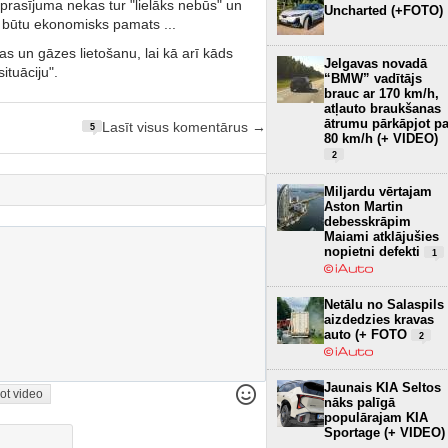
ieprasījuma nekas tur "lielāks nebūs" un
Uncharted (+FOTO)
m būtu ekonomisks pamats ...
as un gāzes lietošanu, lai kā arī kāds
Jelgavas novadā
ituāciju".
“BMW” vadītājs
brauc ar 170 km/h,
atļauto braukšanas
ātrumu pārkāpjot pa
Lasīt visus komentārus →
5
80 km/h (+ VIDEO)
2
Miljardu vērtajam
Aston Martin
debesskrāpim
Maiami atklājušies
nopietni defekti
1
Netālu no Salaspils
aizdedzies kravas
auto (+ FOTO
2
Jaunais KIA Seltos
ot video
nāks palīgā
populārajam KIA
Sportage (+ VIDEO)