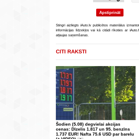
Stingri aizliegts iAuto.lv publicētos materiālus izmant
informācijas līdzekļos vai kā citādi rīkoties ar iAut
atļaujas saņemšanas.
CITI RAKSTI
Šodien (5.08) degvielai akcijas
cenas: Dīzelis 1.817 un 95. benzīns
1.737 EUR! Nafta 75.6 USD par barelu