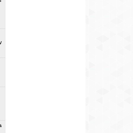
s
V
ā