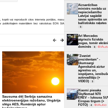
Aizsardzības
ministrs norāda uz
nepieciešamību
Latvijai sagādāt
savas spārnotās un
ot, kopēt vai reproducēt citos interneta portālos, masu
ballistiskās raķetes
o.lv publicētajiem materiāliem bez rakstiskas EON SIA
5
Arī Mercedes
atgriezīs fiziskās
pogas, tomēr ekrāni
dominēs
6
"Zvaniet
prezidentam" -
likumsargi
Āgenskalnā aiztur
agresīvu un,
iespējams, iereibuš
autovadītāju (+
VIDEO)
3
Xiaomi piesaka
SkyNomad N70
Sausuma dēļ Serbija samazina
EK rosina padarīt Eiropu p
EREV – luksusa SU
elektroenerģijas ražošanu, Ungārija
pirmo kontinentu, ko darb
Eiropas tirgum (+
slēgs AES, Rumānijā aptur
elektroenerģija
FOTO)
20
4