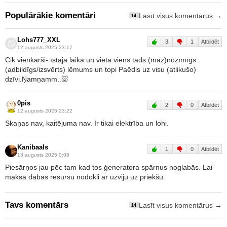
Populārākie komentāri
Lasīt visus komentārus →
14
Lohs777_XXL
3
1
Atbildēt
12.augusts 2025 23:17
Cik vienkārši- īstajā laikā un vietā viens tāds (maz)nozīmīgs
(adbildīgs/izsvērts) lēmums un topi Paēdis uz visu (atlikušo)
dzīvi.Ņamņamm..🐷
0pis
2
0
Atbildēt
12.augusts 2025 23:22
Skaņas nav, kaitējuma nav. Ir tikai elektrība un lohi.
Kanibaals
1
0
Atbildēt
13.augusts 2025 0:08
Piesārņos jau pēc tam kad tos ģeneratora spārnus noglabās. Lai
maksā dabas resursu nodokli ar uzviju uz priekšu.
Tavs komentārs
Lasīt visus komentārus →
14