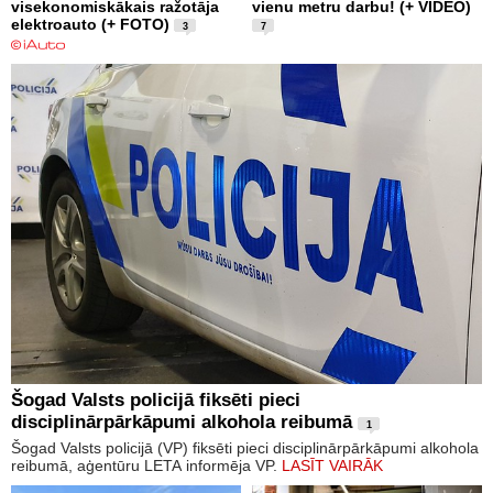
visekonomiskākais ražotāja
vienu metru darbu! (+ VIDEO)
elektroauto (+ FOTO)
3
7
Šogad Valsts policijā fiksēti pieci
disciplinārpārkāpumi alkohola reibumā
1
Šogad Valsts policijā (VP) fiksēti pieci disciplinārpārkāpumi alkohola
reibumā, aģentūru LETA informēja VP.
LASĪT VAIRĀK