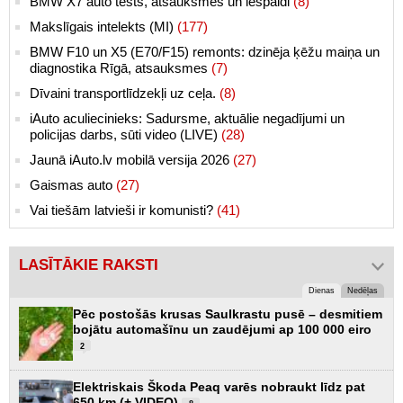
BMW X7 auto tests, atsauksmes un iespaidi
(8)
Makslīgais intelekts (MI)
(177)
BMW F10 un X5 (E70/F15) remonts: dzinēja ķēžu maiņa un
diagnostika Rīgā, atsauksmes
(7)
Dīvaini transportlīdzekļi uz ceļa.
(8)
iAuto aculiecinieks: Sadursme, aktuālie negadījumi un
policijas darbs, sūti video (LIVE)
(28)
Jaunā iAuto.lv mobilā versija 2026
(27)
Gaismas auto
(27)
Vai tiešām latvieši ir komunisti?
(41)
LASĪTĀKIE RAKSTI
Dienas
Nedēļas
Pēc postošās krusas Saulkrastu pusē – desmitiem
bojātu automašīnu un zaudējumi ap 100 000 eiro
2
Elektriskais Škoda Peaq varēs nobraukt līdz pat
650 km (+ VIDEO)