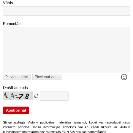
Vārds
Komentārs
Pievienot bildi
Pievienot video
Drošības kods
Stingri aizliegts iAuto.lv publicētos materiālus izmantot, kopēt vai reproducēt citos
interneta portālos, masu informācijas līdzekļos vai kā citādi rīkoties ar iAuto.lv
publicētajiem materiāliem bez rakstiskas EON SIA atļaujas saņemšanas.