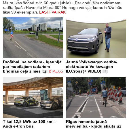
Miura, kas šogad svin 60 gadu jubileju. Par godu šim notikumam
radīta īpaša Revuelto Miura 60° Homage versija, kuras tirāža būs
tikai 99 eksemplāri.
LASĪT VAIRĀK
Drošībai, ne sodiem - Igaunijā
Jaunā Volkswagen cerība-
par mobilajiem radariem
elektroauto Volkswagen
brīdinās ceļa zimes
ID.Cross(+ VIDEO)
12
4
Tikai 12,8 kWh uz 100 km –
Rīgas remontu jaunā
Audi e-tron būs
mērvienība - kļūdu skaits uz