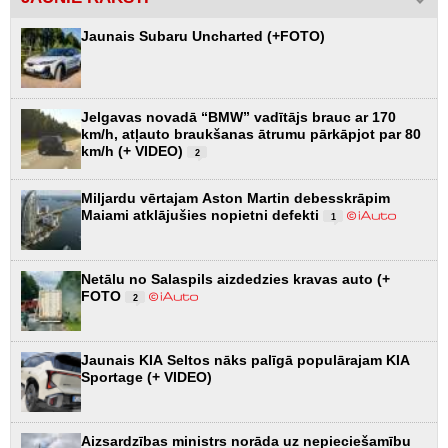
Jaunais Subaru Uncharted (+FOTO)
Jelgavas novadā “BMW” vadītājs brauc ar 170
km/h, atļauto braukšanas ātrumu pārkāpjot par 80
km/h (+ VIDEO)
2
Miljardu vērtajam Aston Martin debesskrāpim
Maiami atklājušies nopietni defekti
1
Netālu no Salaspils aizdedzies kravas auto (+
FOTO
2
Jaunais KIA Seltos nāks palīgā populārajam KIA
Sportage (+ VIDEO)
Aizsardzības ministrs norāda uz nepieciešamību