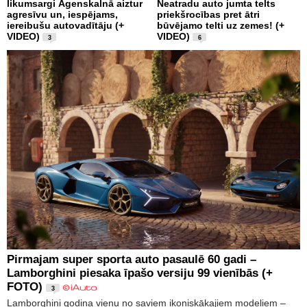
likumsargi Āgenskalnā aiztur
Neatradu auto jumta telts
agresīvu un, iespējams,
priekšrocības pret ātri
iereibušu autovadītāju (+
būvējamo telti uz zemes! (+
VIDEO)
VIDEO)
3
6
Pirmajam super sporta auto pasaulē 60 gadi –
Lamborghini piesaka īpašo versiju 99 vienībās (+
FOTO)
3
Lamborghini godina vienu no saviem ikoniskākajiem modeļiem –