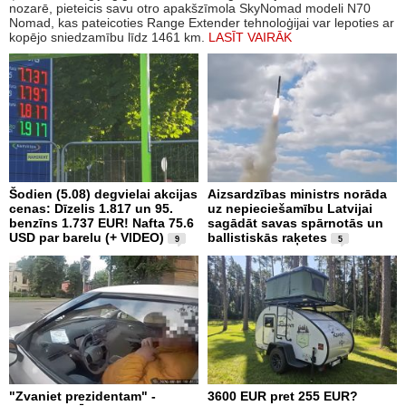
nozarē, pieteicis savu otro apakšzīmola SkyNomad modeli N70
Nomad, kas pateicoties Range Extender tehnoloģijai var lepoties ar
kopējo sniedzamību līdz 1461 km.
LASĪT VAIRĀK
Šodien (5.08) degvielai akcijas
Aizsardzības ministrs norāda
cenas: Dīzelis 1.817 un 95.
uz nepieciešamību Latvijai
benzīns 1.737 EUR! Nafta 75.6
sagādāt savas spārnotās un
USD par barelu (+ VIDEO)
ballistiskās raķetes
9
5
"Zvaniet prezidentam" -
3600 EUR pret 255 EUR?