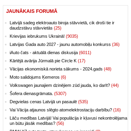
JAUNĀKAIS FORUMĀ
Latvijā sadeg elektroauto biroja stāvvietā, cik droši tie ir
daudzstāvu stāvvietās
(25)
Krievijas iebrukums Ukrainā!
(9035)
Latvijas Gada auto 2027 - jaunu automobiļu konkurss
(36)
iAuto čats - aktuālā dienas diskusija
(6011)
Kārtējā avārija Jūrmalā pie Circle K
(17)
Vācijas ekonomiskā norieta sākums - 2024.gads
(48)
Moto salidojums Ķemeros
(6)
Volkswagen jaunajiem dzinējiem zūd jauda, ko darīt?
(44)
Šofera dienasgrāmata.
(5307)
Degvielas cenas Latvijā un pasaulē
(535)
Vai Vācija atjaunos slēgto atomelektrostaciju darbību?
(16)
Lāču medības Latvijā! Vai populācija ir kļuvusi nekontrolējama
un būtu jāsāk medības?
(56)