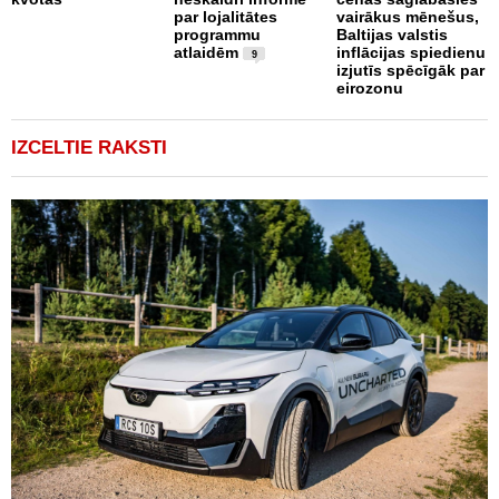
par lojalitātes
vairākus mēnešus,
programmu
Baltijas valstis
atlaidēm
inflācijas spiedienu
9
izjutīs spēcīgāk par
eirozonu
IZCELTIE RAKSTI