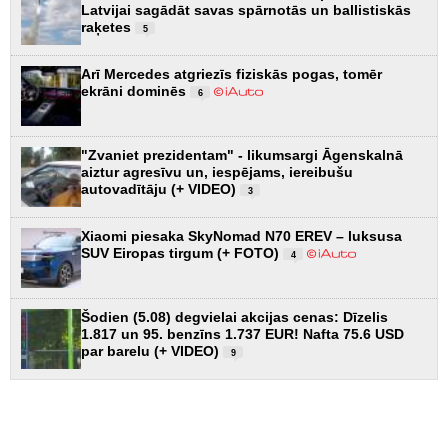
Latvijai sagādāt savas spārnotās un ballistiskās
raķetes
5
Arī Mercedes atgriezīs fiziskās pogas, tomēr
ekrāni dominēs
6
"Zvaniet prezidentam" - likumsargi Āgenskalnā
aiztur agresīvu un, iespējams, iereibušu
autovadītāju (+ VIDEO)
3
Xiaomi piesaka SkyNomad N70 EREV – luksusa
SUV Eiropas tirgum (+ FOTO)
4
Šodien (5.08) degvielai akcijas cenas: Dīzelis
1.817 un 95. benzīns 1.737 EUR! Nafta 75.6 USD
par barelu (+ VIDEO)
9