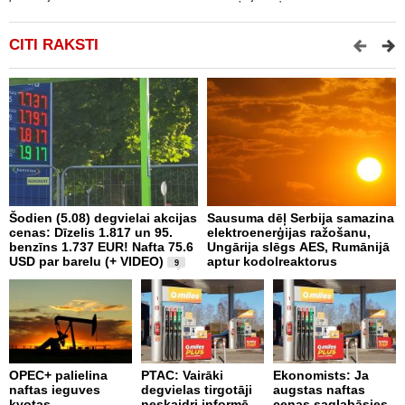
CITI RAKSTI
Šodien (5.08) degvielai akcijas
Sausuma dēļ Serbija samazina
E
cenas: Dīzelis 1.817 un 95.
elektroenerģijas ražošanu,
p
benzīns 1.737 EUR! Nafta 75.6
Ungārija slēgs AES, Rumānijā
d
USD par barelu (+ VIDEO)
aptur kodolreaktorus
9
P
OPEC+ palielina
PTAC: Vairāki
Ekonomists: Ja
n
naftas ieguves
degvielas tirgotāji
augstas naftas
a
kvotas
neskaidri informē
cenas saglabāsies