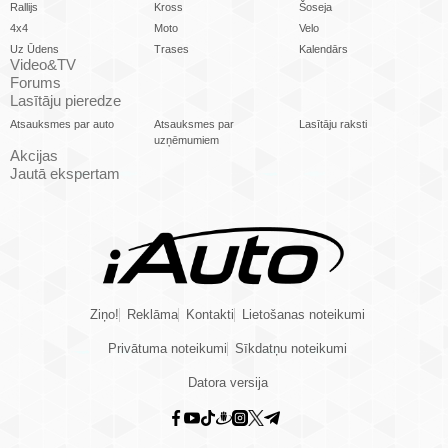
Rallijs
Kross
Šoseja
4x4
Moto
Velo
Uz Ūdens
Trases
Kalendārs
Video&TV
Forums
Lasītāju pieredze
Atsauksmes par auto
Atsauksmes par
Lasītāju raksti
uzņēmumiem
Akcijas
Jautā ekspertam
Ziņo!
Reklāma
Kontakti
Lietošanas noteikumi
Privātuma noteikumi
Sīkdatņu noteikumi
Datora versija