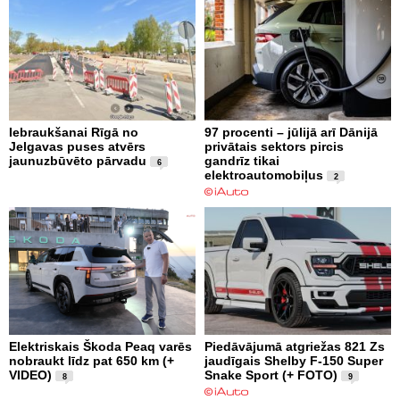
Iebraukšanai Rīgā no
97 procenti – jūlijā arī Dānijā
Jelgavas puses atvērs
privātais sektors pircis
jaunuzbūvēto pārvadu
gandrīz tikai
6
elektroautomobiļus
2
Elektriskais Škoda Peaq varēs
Piedāvājumā atgriežas 821 Zs
nobraukt līdz pat 650 km (+
jaudīgais Shelby F-150 Super
VIDEO)
Snake Sport (+ FOTO)
8
9