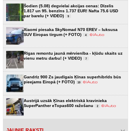
Šodien (5.08) degvielai akcijas cenas: Dīzelis
1.817 un 95. benzīns 1.737 EUR! Nafta 75.6 USD
par barelu (+ VIDEO)
9
Xiaomi piesaka SkyNomad N70 EREV – luksusa
SUV Eiropas tirgum (+ FOTO)
4
Rīgas remontu jaunā mērvienība - kļūdu skaits uz
vienu metru darbu! (+ VIDEO)
7
Gandrīz 900 Zs jaudīgais Ķīnas superhibrīds būs
pieejams Eiropā (+ FOTO)
10
Austrijā uzsāk Ķīnas elektriskā kravinieka
SuperPanther eTopas600 ražošanu
2
JAUNIE RAKSTI