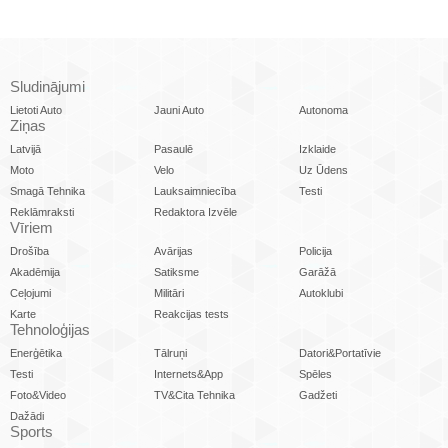
Sludinājumi
Lietoti Auto
Jauni Auto
Autonoma
Ziņas
Latvijā
Pasaulē
Izklaide
Moto
Velo
Uz Ūdens
Smagā Tehnika
Lauksaimniecība
Testi
Reklāmraksti
Redaktora Izvēle
Vīriem
Drošība
Avārijas
Policija
Akadēmija
Satiksme
Garāžā
Ceļojumi
Militāri
Autoklubi
Karte
Reakcijas tests
Tehnoloģijas
Enerģētika
Tālruņi
Datori&Portatīvie
Testi
Internets&App
Spēles
Foto&Video
TV&Cita Tehnika
Gadžeti
Dažādi
Sports