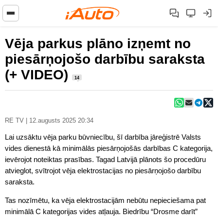
Vēja parkus plāno izņemt no
piesārņojošo darbību saraksta
(+ VIDEO)
14
RE TV | 12.augusts 2025 20:34
Lai uzsāktu vēja parku būvniecību, šī darbība jāreģistrē Valsts
vides dienestā kā minimālās piesārņojošās darbības C kategorija,
ievērojot noteiktas prasības. Tagad Latvijā plānots šo procedūru
atvieglot, svītrojot vēja elektrostacijas no piesārņojošo darbību
saraksta.
Tas nozīmētu, ka vēja elektrostacijām nebūtu nepieciešama pat
minimālā C kategorijas vides atļauja. Biedrību “Drosme darīt”