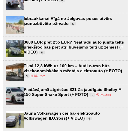
8
Iebraukšanai Rīgā no Jelgavas puses atvērs
jaunuzbūvēto pārvadu
6
3600 EUR pret 255 EUR? Neatradu auto jumta telts
priekšrocības pret ātri būvējamo telti uz zemes! (+
VIDEO)
6
Tikai 12,8 kWh uz 100 km – Audi e-tron būs
visekonomiskākais ražotāja elektroauto (+ FOTO)
3
Piedāvājumā atgriežas 821 Zs jaudīgais Shelby F-
150 Super Snake Sport (+ FOTO)
9
Jaunā Volkswagen cerība- elektroauto
Volkswagen ID.Cross(+ VIDEO)
4