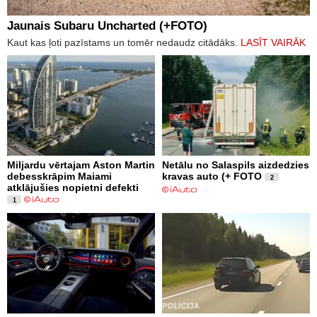
Jaunais Subaru Uncharted (+FOTO)
Kaut kas ļoti pazīstams un tomēr nedaudz citādāks.
LASĪT VAIRĀK
Miljardu vērtajam Aston Martin
Netālu no Salaspils aizdedzies
debesskrāpim Maiami
kravas auto (+ FOTO
2
atklājušies nopietni defekti
1