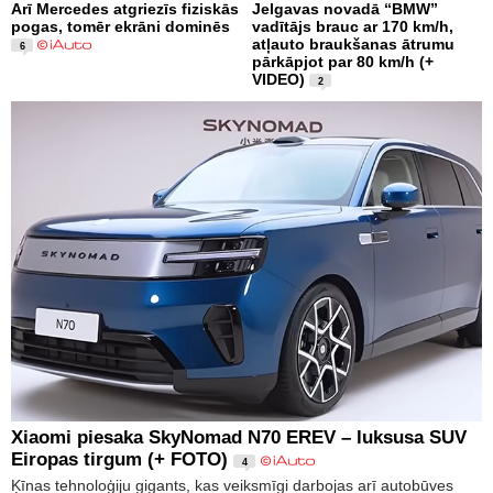
Arī Mercedes atgriezīs fiziskās
Jelgavas novadā “BMW”
pogas, tomēr ekrāni dominēs
vadītājs brauc ar 170 km/h,
atļauto braukšanas ātrumu
6
pārkāpjot par 80 km/h (+
VIDEO)
2
Xiaomi piesaka SkyNomad N70 EREV – luksusa SUV
Eiropas tirgum (+ FOTO)
4
Ķīnas tehnoloģiju gigants, kas veiksmīgi darbojas arī autobūves