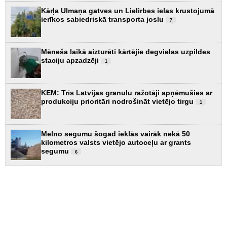
Kārļa Ulmaņa gatves un Lielirbes ielas krustojumā
ierīkos sabiedriskā transporta joslu
7
Mēneša laikā aizturēti kārtējie degvielas uzpildes
staciju apzadzēji
1
KEM: Trīs Latvijas granulu ražotāji apņēmušies ar
produkciju prioritāri nodrošināt vietējo tirgu
1
Melno segumu šogad ieklās vairāk nekā 50
kilometros valsts vietējo autoceļu ar grants
segumu
6