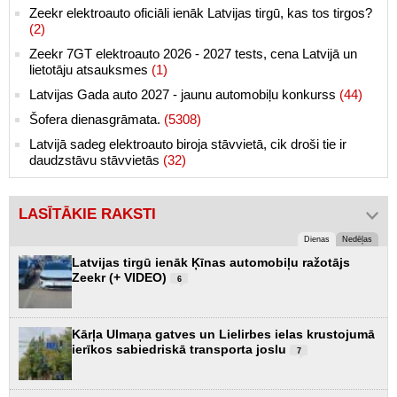
Zeekr elektroauto oficiāli ienāk Latvijas tirgū, kas tos tirgos?
(2)
Zeekr 7GT elektroauto 2026 - 2027 tests, cena Latvijā un
lietotāju atsauksmes
(1)
Latvijas Gada auto 2027 - jaunu automobiļu konkurss
(44)
Šofera dienasgrāmata.
(5308)
Latvijā sadeg elektroauto biroja stāvvietā, cik droši tie ir
daudzstāvu stāvvietās
(32)
LASĪTĀKIE RAKSTI
Dienas
Nedēļas
Latvijas tirgū ienāk Ķīnas automobiļu ražotājs
Zeekr (+ VIDEO)
6
Kārļa Ulmaņa gatves un Lielirbes ielas krustojumā
ierīkos sabiedriskā transporta joslu
7