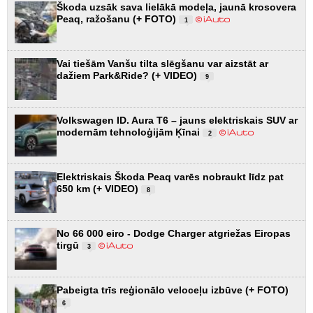
Škoda uzsāk sava lielākā modeļa, jaunā krosovera
Peaq, ražošanu (+ FOTO)
1
Vai tiešām Vanšu tilta slēgšanu var aizstāt ar
dažiem Park&Ride? (+ VIDEO)
9
Volkswagen ID. Aura T6 – jauns elektriskais SUV ar
modernām tehnoloģijām Ķīnai
2
Elektriskais Škoda Peaq varēs nobraukt līdz pat
650 km (+ VIDEO)
8
No 66 000 eiro - Dodge Charger atgriežas Eiropas
tirgū
3
Pabeigta trīs reģionālo veloceļu izbūve (+ FOTO)
6