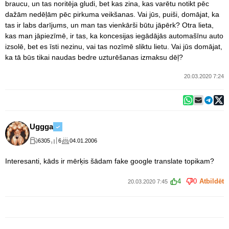
braucu, un tas noritēja gludi, bet kas zina, kas varētu notikt pēc
dažām nedēļām pēc pirkuma veikšanas. Vai jūs, puiši, domājat, ka
tas ir labs darījums, un man tas vienkārši būtu jāpērk? Otra lieta,
kas man jāpiezīmē, ir tas, ka koncesijas iegādājās automašīnu auto
izsolē, bet es īsti nezinu, vai tas nozīmē sliktu lietu. Vai jūs domājat,
ka tā būs tikai naudas bedre uzturēšanas izmaksu dēļ?
20.03.2020 7:24
Uggga
6305
6
04.01.2006
Interesanti, kāds ir mērķis šādam fake google translate topikam?
4
0
Atbildēt
20.03.2020 7:45