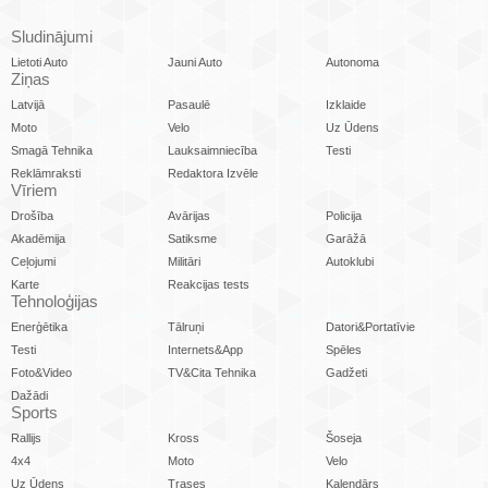
Sludinājumi
Lietoti Auto
Jauni Auto
Autonoma
Ziņas
Latvijā
Pasaulē
Izklaide
Moto
Velo
Uz Ūdens
Smagā Tehnika
Lauksaimniecība
Testi
Reklāmraksti
Redaktora Izvēle
Vīriem
Drošība
Avārijas
Policija
Akadēmija
Satiksme
Garāžā
Ceļojumi
Militāri
Autoklubi
Karte
Reakcijas tests
Tehnoloģijas
Enerģētika
Tālruņi
Datori&Portatīvie
Testi
Internets&App
Spēles
Foto&Video
TV&Cita Tehnika
Gadžeti
Dažādi
Sports
Rallijs
Kross
Šoseja
4x4
Moto
Velo
Uz Ūdens
Trases
Kalendārs