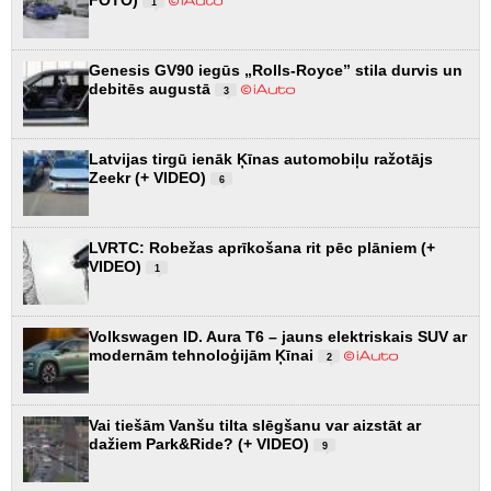
FOTO)
1
Genesis GV90 iegūs „Rolls-Royce” stila durvis un
debitēs augustā
3
Latvijas tirgū ienāk Ķīnas automobiļu ražotājs
Zeekr (+ VIDEO)
6
LVRTC: Robežas aprīkošana rit pēc plāniem (+
VIDEO)
1
Volkswagen ID. Aura T6 – jauns elektriskais SUV ar
modernām tehnoloģijām Ķīnai
2
Vai tiešām Vanšu tilta slēgšanu var aizstāt ar
dažiem Park&Ride? (+ VIDEO)
9