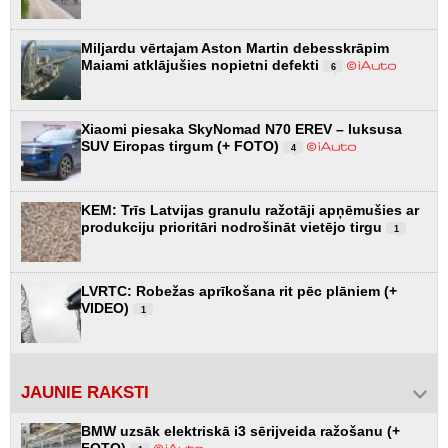
Miljardu vērtajam Aston Martin debesskrāpim
Maiami atklājušies nopietni defekti
6
Xiaomi piesaka SkyNomad N70 EREV – luksusa
SUV Eiropas tirgum (+ FOTO)
4
KEM: Trīs Latvijas granulu ražotāji apņēmušies ar
produkciju prioritāri nodrošināt vietējo tirgu
1
LVRTC: Robežas aprīkošana rit pēc plāniem (+
VIDEO)
1
JAUNIE RAKSTI
BMW uzsāk elektriskā i3 sērijveida ražošanu (+