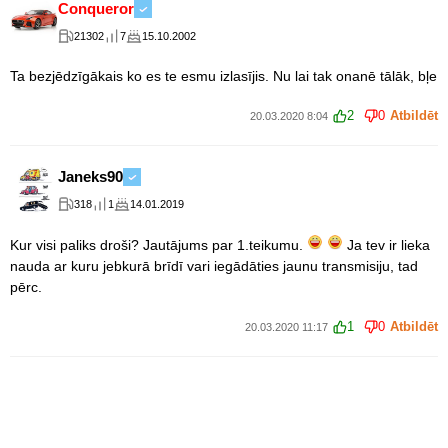
Conqueror
21302
7
15.10.2002
Ta bezjēdzīgākais ko es te esmu izlasījis. Nu lai tak onanē tālāk, bļe
2
0
Atbildēt
20.03.2020 8:04
Janeks90
318
1
14.01.2019
Kur visi paliks droši? Jautājums par 1.teikumu.
Ja tev ir lieka
nauda ar kuru jebkurā brīdī vari iegādāties jaunu transmisiju, tad
pērc.
1
0
Atbildēt
20.03.2020 11:17