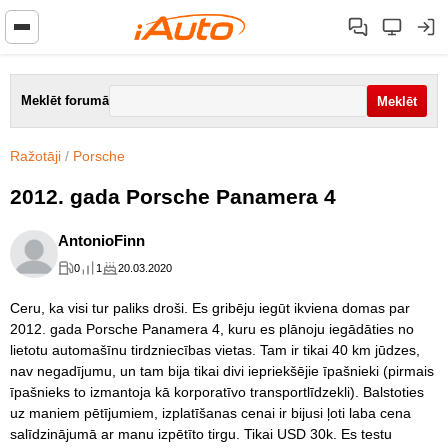
Meklēt forumā
Ražotāji
/
Porsche
2012. gada Porsche Panamera 4
AntonioFinn
0
1
20.03.2020
Ceru, ka visi tur paliks droši. Es gribēju iegūt ikviena domas par
2012. gada Porsche Panamera 4, kuru es plānoju iegādāties no
lietotu automašīnu tirdzniecības vietas. Tam ir tikai 40 km jūdzes,
nav negadījumu, un tam bija tikai divi iepriekšējie īpašnieki (pirmais
īpašnieks to izmantoja kā korporatīvo transportlīdzekli). Balstoties
uz maniem pētījumiem, izplatīšanas cenai ir bijusi ļoti laba cena
salīdzinājumā ar manu izpētīto tirgu. Tikai USD 30k. Es testu