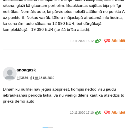
siksna, gluži kā glaunam portfelim. Braukšanas sajūtas bija pilnīgi
neitrālas. Normāls auto, lai pārvietotos nelielā attālumā no punkta A
uz punktu B. Nekas vairāk. Dīlera mājaslapā atrodamā info liecina,
ka cena šim auto sākas no 12 990 EUR, bet dārgākajā
komplektācijā - 19 390 EUR ('ar šā brīža atlaidi).
2
0
Atbildēt
10.11.2020 16:12
anoagask
3676
1
18.06.2019
Dinamiku nullītei nav jēgas apspriest, kompis nedod visu jaudu
iebraukšanas perioda laikā. Ja nu vienīgi dīleris kaut kā atslēdzis to
priekš demo auto
0
0
Atbildēt
10.11.2020 17:10