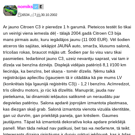
nomiks
6534
7
30.10.2002
Ar jauno Citroen C3 ir pieredze 1 h garumā. Pieteicos testēt šo tikai
un veinīgi viena iemesla dēļ - tālajā 2004.gadā Citroen C3 bija
mans pirmais auto, kuru iegādājos jaunu (11 000 EUR). Vēl šodien
atceros tās sajūtas, iekāpjot JAUNĀ auto, smarža, klusums salonā,
trīcošas rokas, braucot mājās utt. Šodien par šo visu varu tikai
pasmieties. Iedarbinot jauno C3, uzeiz nevarēju saprast, vai tam ir
dīzeļa vai benzīna dzinējs. Displejā vidējais patēriņš 8,1 l/100 km
liecināja, ka benzīns, bet skaņa - tomēr dīzelis. Ņēmu talkā
reģistrācijas apliecību (igauņiem tā ir citādāka kā pie mums LV
(konkrētais bija Igaunijā reģistrēts C3)) - 1,2 l benzīns. Acīmredzot,
trīs cilindru motors, jo rūc kā dīzelītis. Manuprāt, jauda nav
pietiekama, lai dinamiski iekļautos satiksmē un neraudātu par
degvielas patēriņu. Salona apdarē joprojām izmantota plastmasa,
kas diezgan skaļi grab. Salonā izmantota vienota vizuāla identitāte,
gan uz durvīm, gan priekšējā paneļa, gan krēsliem. Gaumes
jautājums. Tāpat kā izmantotā dekoratīva koka apdare priekšējā
panelī. Man tāda nekad nav patikusi, bet tas на любителя, tā teikt.
Interesants dizaina risinājums ir durvju rokturi iekšpusē, kas ir ādas