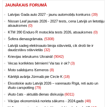
JAUNĀKAIS FORUMĀ
Latvijas Gada auto 2027 - jaunu automobiļu konkurss
(39)
Nissan Leaf jaunais 2026 - 2027 tests, cena Latvijā un lietotāju
atsauksmes
(0)
KTM 390 Enduro R motocikla tests 2026, atsauksmes
(0)
Šofera dienasgrāmata.
(5308)
Latvijā sadeg elektroauto biroja stāvvietā, cik droši tie ir
daudzstāvu stāvvietās
(32)
Krievijas iebrukums Ukrainā!
(9042)
Vecas konfektes bērniem! Vai tas ir ok?
(3)
Moto salidojums Ķemeros
(8)
Kārtējā avārija Jūrmalā pie Circle K
(18)
Eksotiskie auto Latvijā 2026 – varenauto Rīgā, reti auto un
iAuto carspotting
(79)
iAuto čats - aktuālā dienas diskusija
(6011)
Vācijas ekonomiskā norieta sākums - 2024.gads
(48)