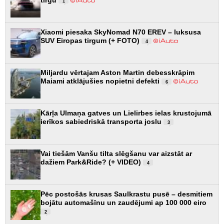
tirgū
1
Xiaomi piesaka SkyNomad N70 EREV – luksusa
SUV Eiropas tirgum (+ FOTO)
4
Miljardu vērtajam Aston Martin debesskrāpim
Maiami atklājušies nopietni defekti
6
Kārļa Ulmaņa gatves un Lielirbes ielas krustojumā
ierīkos sabiedriskā transporta joslu
3
Vai tiešām Vanšu tilta slēgšanu var aizstāt ar
dažiem Park&Ride? (+ VIDEO)
4
Pēc postošās krusas Saulkrastu pusē – desmitiem
bojātu automašīnu un zaudējumi ap 100 000 eiro
2