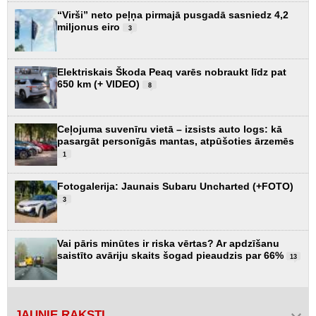
“Virši” neto peļņa pirmajā pusgadā sasniedz 4,2
miljonus eiro
3
Elektriskais Škoda Peaq varēs nobraukt līdz pat
650 km (+ VIDEO)
8
Ceļojuma suvenīru vietā – izsists auto logs: kā
pasargāt personīgās mantas, atpūšoties ārzemēs
1
Fotogalerija: Jaunais Subaru Uncharted (+FOTO)
3
Vai pāris minūtes ir riska vērtas? Ar apdzīšanu
saistīto avāriju skaits šogad pieaudzis par 66%
13
JAUNIE RAKSTI