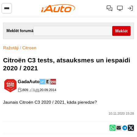
Meklēt forumā
Ražotāji
/
Citroen
Citroën C3 tests, atsauksmes un iespaidi
2020 / 2021
GadaAuto
809
1
20.09.2014
Jaunais Citroën C3 2020 / 2021, kāda pieredze?
10.11.2020 15:28