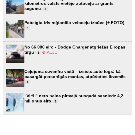
kilometros valsts vietējo autoceļu ar grants
segumu
3
Pabeigta trīs reģionālo veloceļu izbūve (+ FOTO)
3
No 66 000 eiro - Dodge Charger atgriežas Eiropas
tirgū
1
Ceļojuma suvenīru vietā – izsists auto logs: kā
pasargāt personīgās mantas, atpūšoties ārzemēs
1
“Virši” neto peļņa pirmajā pusgadā sasniedz 4,2
miljonus eiro
3