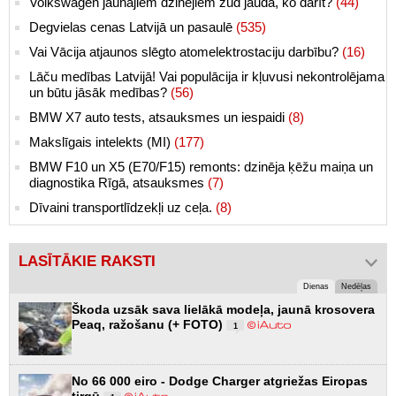
Volkswagen jaunajiem dzinējiem zūd jauda, ko darīt?
(44)
Degvielas cenas Latvijā un pasaulē
(535)
Vai Vācija atjaunos slēgto atomelektrostaciju darbību?
(16)
Lāču medības Latvijā! Vai populācija ir kļuvusi nekontrolējama
un būtu jāsāk medības?
(56)
BMW X7 auto tests, atsauksmes un iespaidi
(8)
Makslīgais intelekts (MI)
(177)
BMW F10 un X5 (E70/F15) remonts: dzinēja ķēžu maiņa un
diagnostika Rīgā, atsauksmes
(7)
Dīvaini transportlīdzekļi uz ceļa.
(8)
LASĪTĀKIE RAKSTI
Dienas
Nedēļas
Škoda uzsāk sava lielākā modeļa, jaunā krosovera
Peaq, ražošanu (+ FOTO)
1
No 66 000 eiro - Dodge Charger atgriežas Eiropas