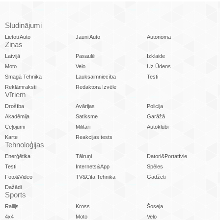
Sludinājumi
Lietoti Auto
Jauni Auto
Autonoma
Ziņas
Latvijā
Pasaulē
Izklaide
Moto
Velo
Uz Ūdens
Smagā Tehnika
Lauksaimniecība
Testi
Reklāmraksti
Redaktora Izvēle
Vīriem
Drošība
Avārijas
Policija
Akadēmija
Satiksme
Garāžā
Ceļojumi
Militāri
Autoklubi
Karte
Reakcijas tests
Tehnoloģijas
Enerģētika
Tālruņi
Datori&Portatīvie
Testi
Internets&App
Spēles
Foto&Video
TV&Cita Tehnika
Gadžeti
Dažādi
Sports
Rallijs
Kross
Šoseja
4x4
Moto
Velo