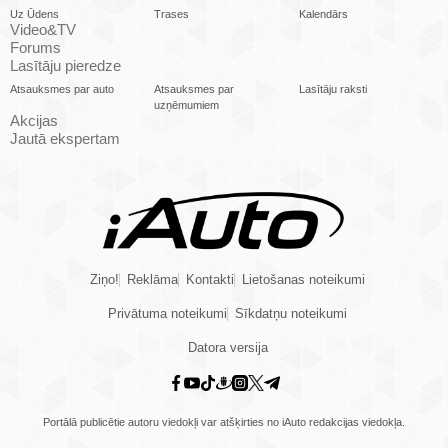
Uz Ūdens
Trases
Kalendārs
Video&TV
Forums
Lasītāju pieredze
Atsauksmes par auto
Atsauksmes par
Lasītāju raksti
uzņēmumiem
Akcijas
Jautā ekspertam
Ziņo!
Reklāma
Kontakti
Lietošanas noteikumi
Privātuma noteikumi
Sīkdatņu noteikumi
Datora versija
Portālā publicētie autoru viedokļi var atšķirties no iAuto redakcijas viedokļa.