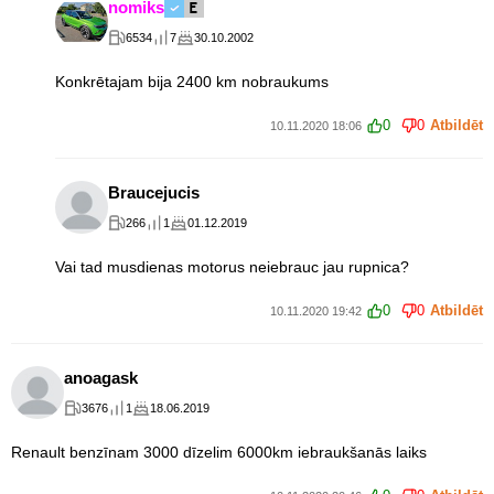
nomiks
6534
7
30.10.2002
Konkrētajam bija 2400 km nobraukums
0
0
Atbildēt
10.11.2020 18:06
Braucejucis
266
1
01.12.2019
Vai tad musdienas motorus neiebrauc jau rupnica?
0
0
Atbildēt
10.11.2020 19:42
anoagask
3676
1
18.06.2019
Renault benzīnam 3000 dīzelim 6000km iebraukšanās laiks