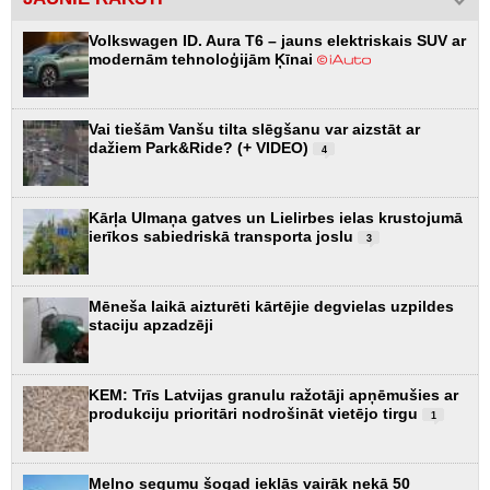
Volkswagen ID. Aura T6 – jauns elektriskais SUV ar
modernām tehnoloģijām Ķīnai
Vai tiešām Vanšu tilta slēgšanu var aizstāt ar
dažiem Park&Ride? (+ VIDEO)
4
Kārļa Ulmaņa gatves un Lielirbes ielas krustojumā
ierīkos sabiedriskā transporta joslu
3
Mēneša laikā aizturēti kārtējie degvielas uzpildes
staciju apzadzēji
KEM: Trīs Latvijas granulu ražotāji apņēmušies ar
produkciju prioritāri nodrošināt vietējo tirgu
1
Melno segumu šogad ieklās vairāk nekā 50