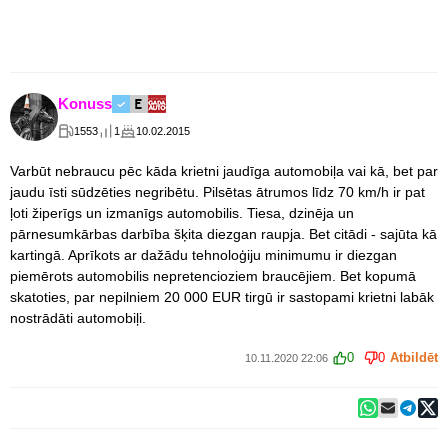
Konuss
1553
1
10.02.2015
Varbūt nebraucu pēc kāda krietni jaudīga automobiļa vai kā, bet par
jaudu īsti sūdzēties negribētu. Pilsētas ātrumos līdz 70 km/h ir pat
ļoti žiperīgs un izmanīgs automobilis. Tiesa, dzinēja un
pārnesumkārbas darbība šķita diezgan raupja. Bet citādi - sajūta kā
kartingā. Aprīkots ar dažādu tehnoloģiju minimumu ir diezgan
piemērots automobilis nepretencioziem braucējiem. Bet kopumā
skatoties, par nepilniem 20 000 EUR tirgū ir sastopami krietni labāk
nostrādāti automobiļi.
0
0
Atbildēt
10.11.2020 22:06