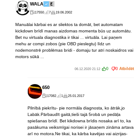
WALA
17550
7
19.06.2002
Manuālai kārbai es ar sliektos ta domāt, bet automatam
kickdown brīdī manas aizdomas momenta būs uz automātu.
Bet nu virtuala diagnostika ir tikai ... virtuāla. Lai paņem
mehu ar compi zobos (pie OBD pieslegtu) līdz un
nodemonstrē problēmas bridi - domaju tur atri noskaidros vai
motors sūkā ...
0
0
Atbildēt
06.12.2020 21:12
650
17082
1
25.01.2017
Pilnībā piekrītu- pie normāla diagnosta, ko ātrāk,jo
Labāk.Pārbaudīt gaitā,tieši tajā 5robā un pedāļa
spiešanas brīdī. Bet kikdowna brīdis nosaka arī to, ka
pasākuma veiksmīgai norisei ir jāsaņem zināma artava
arī no motora.Ne tikai, ka kārba kavējas vai aizrijas-