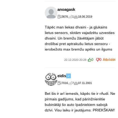
anoagask
3676
1
18.06.2019
Tāpēc man liekas dīvaini - ja gļukains
lietus sensors, slotām vajadzētu uzvesties
dīvaini. Un bremžu žāvētājam jābūt
drošībai pret aptrakušu lietus sensoru -
ierobežots max bremžu apēks un ilgums
0
0
Atbildēt
22.12.2020 20:28
eidis
7016
7
07.11.2001
Bet šis ir arī iemesls, kāpēc tie ir rAudi. Ne
pirmais gadījums, kad pārinžnierētie
bubinātāji šo auto īpašniekiem sabojā
dzīvi. Visu laiku ir jautājums: PRIEKŠKAM!