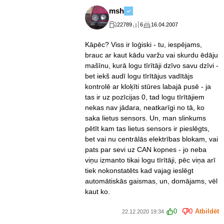
msh
22789
6
16.04.2007
Kāpēc? Viss ir loģiski - tu, iespējams,
brauc ar kaut kādu varžu vai skurdu ēdāju
mašīnu, kurā logu tīrītāji dzīvo savu dzīvi -
bet iekš audī logu tīrītājus vadītājs
kontrolē ar kloķīti stūres labajā pusē - ja
tas ir uz pozīcijas 0, tad logu tīrītājiem
nekas nav jādara, neatkarīgi no tā, ko
saka lietus sensors. Un, man slinkums
pētīt kam tas lietus sensors ir pieslēgts,
bet vai nu centrālās elektrības blokam, vai
pats par sevi uz CAN kopnes - jo neba
viņu izmanto tikai logu tīrītāji, pēc viņa arī
tiek nokonstatēts kad vajag ieslēgt
automātiskās gaismas, un, domājams, vēl
kaut ko.
0
0
Atbildēt
22.12.2020 19:34