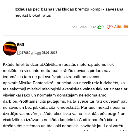
Izklausās pēc basņas vai kļūdas bremžu kompī - žāvēšana
nedīkst bloķēt ratus
0
0
Atbildēt
22.12.2020 10:12
650
17082
1
25.01.2017
Kkādu fufeli te dzenat.Cilvēkam raustās motors,padoms tiek
meklēts pa visu internettu, bat izrādās neviens pirdars nav
iedomājies tam ne pat svečvadus izraustīt ne sveces
apskatīt.Mistika.Fantastika!...principā jau nezcik reiz ir dzirdēts, ka
tās sākotnēji mistiski mitoloģiski eksotiskās vainas tiek atrisinatas ar
visvienkāršāko un normālam domātājam neiedomājamo
darbību.Prottttams, cits jautājums, ka tā svece tur "atskrūvējās" pati
no sevis un bez jebkāda cita iemeesla.Jā. Par audi nekad neesmu
dzirdējis vai novērojis šādu eksotisku vainu.Izskatās pēc pizģož un
visdrīzāk ka izrāvums no kāda konteksta.Audi ir samērā idiotu
drošas tās sistēmas un tādi joki nenotiek- savādāk jau Lohi varētu