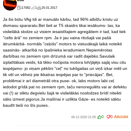
17082
1
25.01.2017
Ja šis būtu VAg tdi ar manuālo kārbu, tad 96% atbilžu kristu uz
divmasu spararatu.Bet šeit ar T5 skaidrs tikai iesākums- tas, ka
vislielākā slodze uz visiem iesaistītajiem agregātiem ir tad, kad tiek
"celts ārā" no zemiem rpm. Ja ir jau vaina ritošajā vai pašā
ātrumkārbā- normāls "ceļošs" motors to vistuvākajā laikā noteikti
saasinās- atkarībā no īpašnieka ieradumiem.Nepiemērotas
darbības no zemiem rpm drīzumā var radīt dajebko.Savulaik
izplatītākais veids, kā tikko nočipota motora loh/jājējs sajāj visu citu
iespējamo- jo viņam pēkšni "ceļ" no tukšgaitas un viņš izkar mēli un
tik vēl un vēlreiz pie ikkatras iespējas par to "priecājas". Bet,
problēmai ir arī diametrāli otra puse- ok, labs motors labi ceļ
iedodot grīdā pat no zemiem rpm, taču nenoregulēts vai ar defektu
vai (!) ar sliktu degvielu šajā te vislielākās noslodzes brīdī niteikti
sāks izmest pigorus.Ja mašīnai ir uzlikta Gāze- es noteikti sāktu
baudīt tieši no šīs puses..
0
0
Atbildēt
06.12.2020 21:05