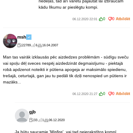
nedēļas, tad arī varētu pajautāt lai izbraucam
kādu līkumu ar pieslēgtu kompi.
0
0
Atbildēt
06.12.2020 22:01
msh
22789
6
16.04.2007
Man tas vairāk izklausās pēc aizdedzes problēmām - sūdīgu sveču
vai spoļu dēļ sveces nespēj aizdedzināt degmaisījumu - piektajā
robā apdzenot noteikti ir pūtiena apogeja ar maksimālo spiedienu,
trešajā, ceturtajā, gan jau tu pedāli tik dziļi nenospied un pūtiens ir
mazāks...
0
0
Atbildēt
06.12.2020 21:27
gjb
33
1
06.12.2020
Ja būtu saucamie 'Misfire', vai tad neierakstītos kompī