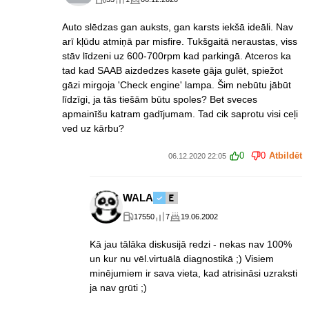
Auto slēdzas gan auksts, gan karsts iekšā ideāli. Nav
arī kļūdu atmiņā par misfire. Tukšgaitā neraustas, viss
stāv līdzeni uz 600-700rpm kad parkingā. Atceros ka
tad kad SAAB aizdedzes kasete gāja gulēt, spiežot
gāzi mirgoja 'Check engine' lampa. Šim nebūtu jābūt
līdzīgi, ja tās tiešām būtu spoles? Bet sveces
apmainīšu katram gadījumam. Tad cik saprotu visi ceļi
ved uz kārbu?
0
0
Atbildēt
06.12.2020 22:05
WALA
17550
7
19.06.2002
Kā jau tālāka diskusijā redzi - nekas nav 100%
un kur nu vēl.virtuālā diagnostikā ;) Visiem
minējumiem ir sava vieta, kad atrisināsi uzraksti
ja nav grūti ;)