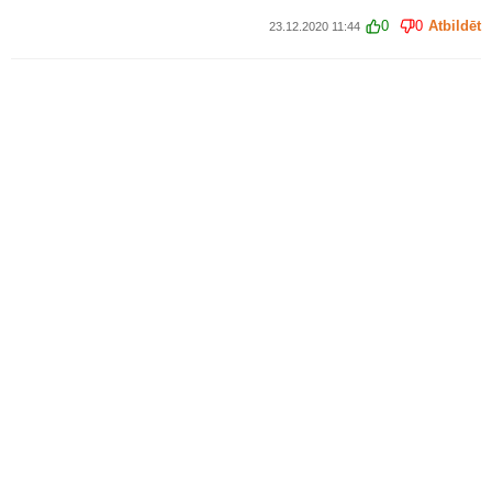
0
0
Atbildēt
23.12.2020 11:44