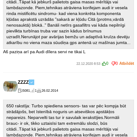
citādi..Tāpat kā jebkurš palietots gaisa masas mērītājs vai
lambdazonde. Piem,tehnikas atrāviena korifejam audi ir vesela
rinda mistificētu sindromu- kad viena konkrēta komponenta
kļūdas aprakstā uzrādās "sakarā ar kļūdu Citā (protms,vārdā
nenosauktā) blokā.." Banāli netīrs gasafiltrs vai kāda nepilnīgi
pievilkta turbīnas truba var sazin kādus brīnumus
uzradīt.Nerunājot par avārijas bemžu un adaptīvā kruīza devēju
atkarību no viena maza sūudiņa gps antenā uz mašīnas jumta...
A6 paziņa arī pa Audi dīlera servi ne tikai L
0
0
Atbildēt
22.12.2020 8:53
ZZZZ
5081
1
26.02.2014
650 rakstīja: Turbo spiediena sensors- tas var pēc kompja būt
strādājošs, bet īstenībā noguris un atseviškos apstākļos
nepareizs. Neparvelti tas tur ir savulaik ierakstījies.Normāli
brauc- ir ok, tikko uztaisīsi tam extremālu slodzi, būs
citādi..Tāpat kā jebkurš palietots gaisa masas mērītājs vai
lambdazonde. Piem,tehnikas atrāviena korifejam audi ir vesela