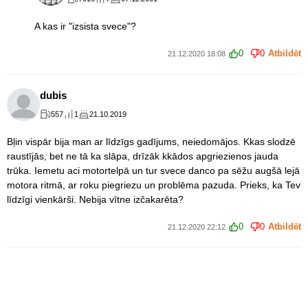
A kas ir "izsista svece"?
0
0
Atbildēt
21.12.2020 18:08
dubis
557
1
21.10.2019
Bļin vispār bija man ar līdzīgs gadījums, neiedomājos. Kkas slodzē
raustījās, bet ne tā ka slāpa, drīzāk kkādos apgriezienos jauda
trūka. Iemetu aci motortelpā un tur svece danco pa sēžu augšā lejā
motora ritmā, ar roku piegriezu un problēma pazuda. Prieks, ka Tev
līdzīgi vienkārši. Nebija vītne izčakarēta?
0
0
Atbildēt
21.12.2020 22:12