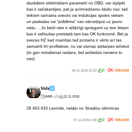
dazādiem elektriskiem parametri no OBD, var izpīpēt
kas ir sačakarējies, pat ja acīmredzamu kļūdu nav, tad
teiksim samaina sveces vai indukcijas spoles vietam
un paskatas vai "priblēma" nav oārceļojusi uz jauno
vietu ... Jo bieži vien ir atšķirīgi spriegumi uz tsm lietam
kas ir safisušas pretstatā tam kas OK funkcionē. Bet ja
sveces HZ kad mainītas tad protams ir vērts arī tas
samainīt tīri profilaksei, nu vai vismaz atstarpes iečekot
(to gan mūsdienas nedara, bet aizliedzis neviens to
nav)
0
0
Atbildēt
06.12.2020 22:53
Volx
8485
1
22.11.2018
28 453 433 Leonīds, netālu no Stradiņu slimnīcas
0
0
Atbildēt
07.12.2020 0:38