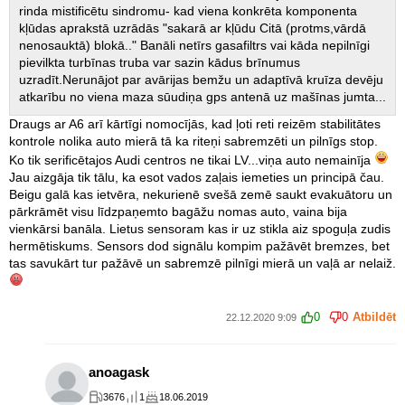
rinda mistificētu sindromu- kad viena konkrēta komponenta
kļūdas aprakstā uzrādās "sakarā ar kļūdu Citā (protms,vārdā
nenosauktā) blokā.." Banāli netīrs gasafiltrs vai kāda nepilnīgi
pievilkta turbīnas truba var sazin kādus brīnumus
uzradīt.Nerunājot par avārijas bemžu un adaptīvā kruīza devēju
atkarību no viena maza sūudiņa gps antenā uz mašīnas jumta...
Draugs ar A6 arī kārtīgi nomocījās, kad ļoti reti reizēm stabilitātes
kontrole nolika auto mierā tā ka riteņi sabremzēti un pilnīgs stop.
Ko tik serificētajos Audi centros ne tikai LV...viņa auto nemainīja
Jau aizgāja tik tālu, ka esot vados zaļais iemeties un principā čau.
Beigu galā kas ietvēra, nekurienē svešā zemē saukt evakuātoru un
pārkrāmēt visu līdzpaņemto bagāžu nomas auto, vaina bija
vienkārsi banāla. Lietus sensoram kas ir uz stikla aiz spoguļa zudis
hermētiskums. Sensors dod signālu kompim pažāvēt bremzes, bet
tas savukārt tur pažāvē un sabremzē pilnīgi mierā un vaļā ar nelaiž.
0
0
Atbildēt
22.12.2020 9:09
anoagask
3676
1
18.06.2019