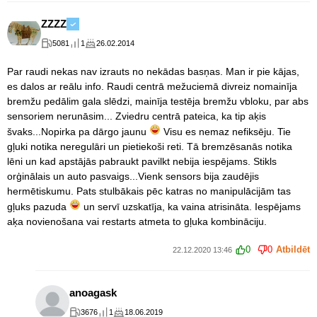
ZZZZ
5081
1
26.02.2014
Par raudi nekas nav izrauts no nekādas basņas. Man ir pie kājas,
es dalos ar reālu info. Raudi centrā mežuciemā divreiz nomainīja
bremžu pedālim gala slēdzi, mainīja testēja bremžu vbloku, par abs
sensoriem nerunāsim... Zviedru centrā pateica, ka tip aķis
švaks...Nopirka pa dārgo jaunu
Visu es nemaz nefiksēju. Tie
gļuki notika neregulāri un pietiekoši reti. Tā bremzēsanās notika
lēni un kad apstājās pabraukt pavilkt nebija iespējams. Stikls
orģinālais un auto pasvaigs...Vienk sensors bija zaudējis
hermētiskumu. Pats stulbākais pēc katras no manipulācijām tas
gļuks pazuda
un servī uzskatīja, ka vaina atrisināta. Iespējams
aķa novienošana vai restarts atmeta to gļuka kombināciju.
0
0
Atbildēt
22.12.2020 13:46
anoagask
3676
1
18.06.2019