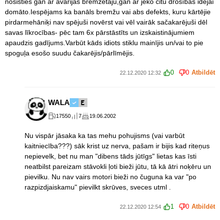
nosisties gan ar avārijas bremzētāju,gan ar jeko citu drošības idejai
domāto.Iespējams ka banāls bremžu vai abs defekts, kuru kārtējie
pirdarmehāniķi nav spējuši novērst vai vēl vairāk sačakarējuši dēl
savas līkrocības- pēc tam 6x pārstāstīts un izskaistinājumiem
apaudzis gadījums.Varbūt kāds idiots stiklu mainījis un/vai to pie
spoguļa esošo suudu čakarējis/pārlīmējis.
0
0
Atbildēt
22.12.2020 12:32
WALA
17550
7
19.06.2002
Nu vispār jāsaka ka tas mehu pohujisms (vai varbūt
kaitniecība???) sāk krist uz nerva, pašam ir bijis kad riteņus
nepievelk, bet nu man "dibens tāds jūtīgs" lietas kas īsti
neatbilst pareizam stāvokli ļoti bieži jūtu, tā kā ātri noķēru un
pievilku. Nu nav vairs motori bieži no čuguna ka var "po
razpizdjaiskamu" pievilkt skrūves, sveces utml .
1
0
Atbildēt
22.12.2020 12:54