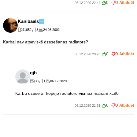
0
0
Atbildēt
06.12.2020 22:44
Kanibaals
11652
8
24.08.2001
Kārbai nav atsevisķš dzesēšanas radiators?
0
0
Atbildēt
06.12.2020 20:26
gjb
33
1
06.12.2020
Kārbu dzesē ar kopējo radiatoru vismaz manam xc90
0
0
Atbildēt
06.12.2020 21:51