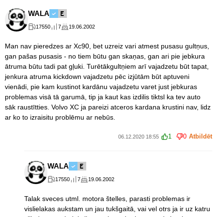
WALA
17550
7
19.06.2002
Man nav pieredzes ar Xc90, bet uzreiz vari atmest pusasu gultņus,
gan pašas pusasis - no tiem būtu gan skaņas, gan ari pie jebkura
ātruma būtu tadi pat gļuki. Turētākgultņiem arī vajadzetu būt tapat,
jenkura atruma kickdown vajadzetu pēc izjūtām būt aptuveni
vienādi, pie kam kustinot kardānu vajadzetu varet just jebkuras
problemas visā tā garumā, tip ja kaut kas izdilis tiktsl ka tev auto
sāk raustītties. Volvo XC ja pareizi atceros kardana krustini nav, lidz
ar ko to izraisitu problēmu ar nebūs.
1
0
Atbildēt
06.12.2020 18:55
WALA
17550
7
19.06.2002
Talak sveces utml. motora štelles, parasti problemas ir
vislielakas aukstam un jau tukšgaitā, vai vel otrs ja ir uz katru