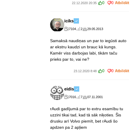
0
0
Atbildēt
22.12.2020 20:35
iciks
7104
2
29.05.2013
Samaksā naudiņas un par to iegūsti auto
ar ekstru kaudzi un brauc kā kungs.
Kamēr viss darbojas labi, tikām taču
prieks par to, vai ne?
0
0
Atbildēt
23.12.2020 8:48
eidis
7016
7
07.11.2001
rAudi gadījumā par to extru esamību tu
uzzini tikai tad, kad tā sāk niķoties. Šis
drusku arī Volvo piemīt, bet rAudi šo
apdzen pa 2 apļiem