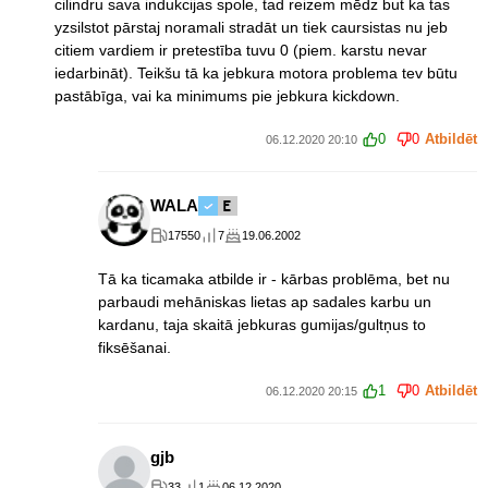
cilindru sava indukcijas spole, tad reizem mēdz but ka tas
yzsilstot pārstaj noramali stradāt un tiek caursistas nu jeb
citiem vardiem ir pretestība tuvu 0 (piem. karstu nevar
iedarbināt). Teikšu tā ka jebkura motora problema tev būtu
pastābīga, vai ka minimums pie jebkura kickdown.
0
0
Atbildēt
06.12.2020 20:10
WALA
17550
7
19.06.2002
Tā ka ticamaka atbilde ir - kārbas problēma, bet nu
parbaudi mehāniskas lietas ap sadales karbu un
kardanu, taja skaitā jebkuras gumijas/gultņus to
fiksēšanai.
1
0
Atbildēt
06.12.2020 20:15
gjb
33
1
06.12.2020