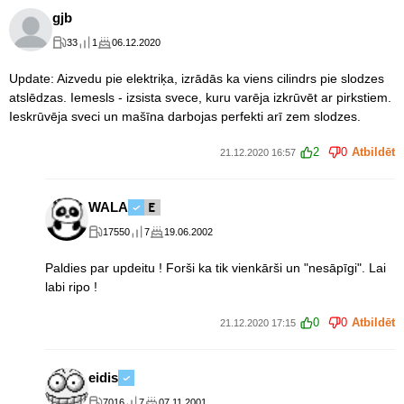
gjb
33
1
06.12.2020
Update: Aizvedu pie elektriķa, izrādās ka viens cilindrs pie slodzes
atslēdzas. Iemesls - izsista svece, kuru varēja izkrūvēt ar pirkstiem.
Ieskrūvēja sveci un mašīna darbojas perfekti arī zem slodzes.
2
0
Atbildēt
21.12.2020 16:57
WALA
17550
7
19.06.2002
Paldies par updeitu ! Forši ka tik vienkārši un "nesāpīgi". Lai
labi ripo !
0
0
Atbildēt
21.12.2020 17:15
eidis
7016
7
07.11.2001