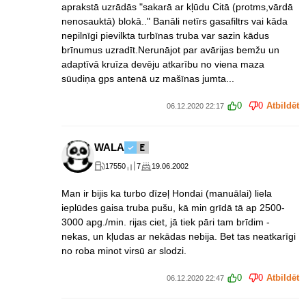
aprakstā uzrādās "sakarā ar kļūdu Citā (protms,vārdā
nenosauktā) blokā.." Banāli netīrs gasafiltrs vai kāda
nepilnīgi pievilkta turbīnas truba var sazin kādus
brīnumus uzradīt.Nerunājot par avārijas bemžu un
adaptīvā kruīza devēju atkarību no viena maza
sūudiņa gps antenā uz mašīnas jumta...
0
0
Atbildēt
06.12.2020 22:17
WALA
17550
7
19.06.2002
Man ir bijis ka turbo dīzeļ Hondai (manuālai) liela
ieplūdes gaisa truba pušu, kā min grīdā tā ap 2500-
3000 apg./min. rijas ciet, jā tiek pāri tam brīdim -
nekas, un kļudas ar nekādas nebija. Bet tas neatkarīgi
no roba minot virsū ar slodzi.
0
0
Atbildēt
06.12.2020 22:47