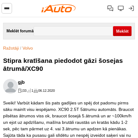
Meklēt forumā
Ražotāji
/
Volvo
Stipra kratīšana piedodot gāzi šosejas
ātrumā/XC90
gjb
33
1
06.12.2020
Sveiki! Varbūt kādam šis pats gadījies un spēj dot padomu pirms
sāku mainīt visu iespējamo. XC90 2.5T 5ātrumu automāts. Braucot
pilsētas ātrumos viss ok, braucot šosejā 5.ātrumā un ar ~100km/h
un ejot uz apdzīšanu, mašīna brutāli raustās un kratās kādu 1-2
sek, pēc tam pārmet uz 4. vai 3.ātrumu un apdzen kā pienākas.
Sajūta tāda ka pusasu gali slīdētu un nespēj izveidot saķeri vai nu