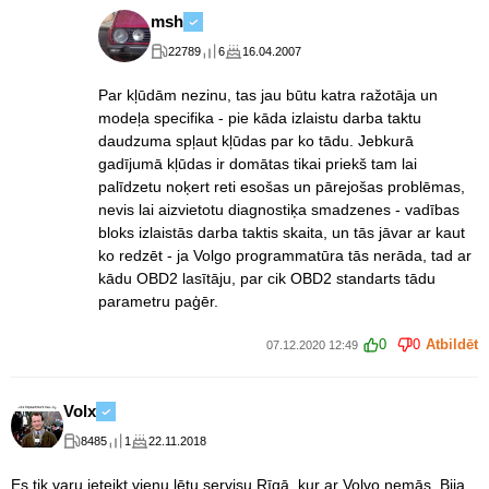
msh
22789
6
16.04.2007
Par kļūdām nezinu, tas jau būtu katra ražotāja un
modeļa specifika - pie kāda izlaistu darba taktu
daudzuma spļaut kļūdas par ko tādu. Jebkurā
gadījumā kļūdas ir domātas tikai priekš tam lai
palīdzetu noķert reti esošas un pārejošas problēmas,
nevis lai aizvietotu diagnostiķa smadzenes - vadības
bloks izlaistās darba taktis skaita, un tās jāvar ar kaut
ko redzēt - ja Volgo programmatūra tās nerāda, tad ar
kādu OBD2 lasītāju, par cik OBD2 standarts tādu
parametru paģēr.
0
0
Atbildēt
07.12.2020 12:49
Volx
8485
1
22.11.2018
Es tik varu ieteikt vienu lētu servisu Rīgā, kur ar Volvo ņemās. Bija