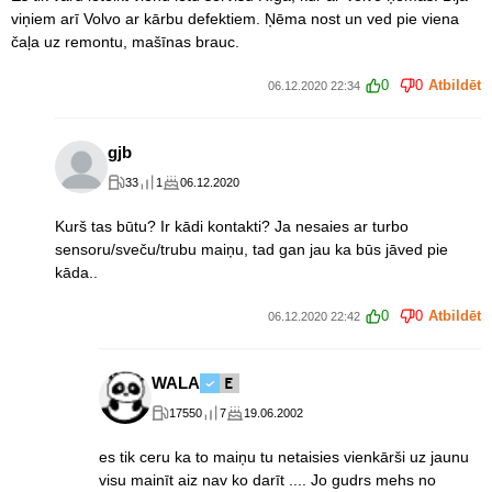
viņiem arī Volvo ar kārbu defektiem. Ņēma nost un ved pie viena
čaļa uz remontu, mašīnas brauc.
0
0
Atbildēt
06.12.2020 22:34
gjb
33
1
06.12.2020
Kurš tas būtu? Ir kādi kontakti? Ja nesaies ar turbo
sensoru/sveču/trubu maiņu, tad gan jau ka būs jāved pie
kāda..
0
0
Atbildēt
06.12.2020 22:42
WALA
17550
7
19.06.2002
es tik ceru ka to maiņu tu netaisies vienkārši uz jaunu
visu mainīt aiz nav ko darīt .... Jo gudrs mehs no