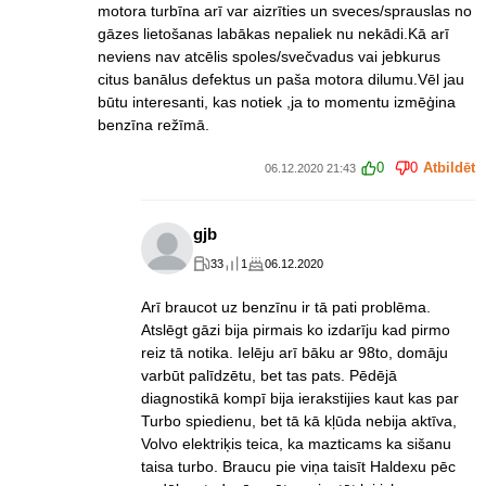
motora turbīna arī var aizrīties un sveces/sprauslas no
gāzes lietošanas labākas nepaliek nu nekādi.Kā arī
neviens nav atcēlis spoles/svečvadus vai jebkurus
citus banālus defektus un paša motora dilumu.Vēl jau
būtu interesanti, kas notiek ,ja to momentu izmēģina
benzīna režīmā.
0
0
Atbildēt
06.12.2020 21:43
gjb
33
1
06.12.2020
Arī braucot uz benzīnu ir tā pati problēma.
Atslēgt gāzi bija pirmais ko izdarīju kad pirmo
reiz tā notika. Ielēju arī bāku ar 98to, domāju
varbūt palīdzētu, bet tas pats. Pēdējā
diagnostikā kompī bija ierakstijies kaut kas par
Turbo spiedienu, bet tā kā kļūda nebija aktīva,
Volvo elektriķis teica, ka mazticams ka sišanu
taisa turbo. Braucu pie viņa taisīt Haldexu pēc