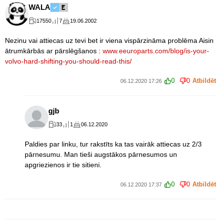
WALA
17550
7
19.06.2002
Nezinu vai attiecas uz tevi bet ir viena vispārzināma problēma Aisin
ātrumkārbās ar pārslēgšanos :
www.eeuroparts.com/blog/is-your-
volvo-hard-shifting-you-should-read-this/
0
0
Atbildēt
06.12.2020 17:26
gjb
33
1
06.12.2020
Paldies par linku, tur rakstīts ka tas vairāk attiecas uz 2/3
pārnesumu. Man tieši augstākos pārnesumos un
apgriezienos ir tie sitieni.
0
0
Atbildēt
06.12.2020 17:37