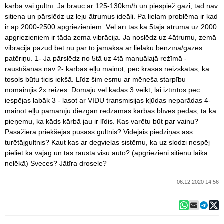
kārbā vai gultnī. Ja brauc ar 125-130km/h un piespiež gāzi, tad nav
sitiena un pārslēdz uz leju ātrumus ideāli. Pa lielam problēma ir kad
ir ap 2000-2500 apgriezieniem. Vēl arī tas ka 5tajā ātrumā uz 2000
apgriezieniem ir tāda zema vibrācija. Ja noslēdz uz 4ātrumu, zemā
vibrācija pazūd bet nu par to jāmaksā ar lielāku benzīna/gāzes
patēriņu. 1- Ja pārslēdz no 5tā uz 4tā manuālajā režīmā -
raustīšanās nav 2- kārbas eļļu mainot, pēc krāsas neizskatās, ka
tosols būtu ticis iekšā. Līdz šim esmu ar mēneša starpību
nomainījis 2x reizes. Domāju vēl kādas 3 veikt, lai iztīrītos pēc
iespējas labāk 3 - lasot ar VIDU transmisijas kļūdas neparādas 4-
mainot eļļu pamanīju diezgan redzamas kārbas blīves pēdas, tā ka
pieņemu, ka kāds kārbā jau ir līdis. Kas varētu būt par vainu?
Pasažiera priekšējās pusass gultnis? Vidējais piedziņas ass
turētājgultnis? Kaut kas ar degvielas sistēmu, ka uz slodzi nespēj
pieliet kā vajag un tas rausta visu auto? (apgriezieni sitienu laikā
nelēkā) Sveces? Jātīra drosele?
06.12.2020 14:56