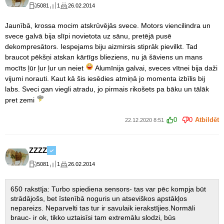
5081
1
26.02.2014
Jaunībā, krossa mocim atskrūvējās svece. Motors viencilindra un
svece galvā bija slīpi novietota uz sānu, pretējā pusē
dekompresātors. Iespejams biju aizmirsis stiprāk pievilkt. Tad
braucot pēkšņi atskan kārtīgs blieziens, nu jā šāviens un mans
mocīts ļūr ļur ļur un neiet
Alumīnija galvai, sveces vītnei bija daži
vijumi norauti. Kaut kā šis iesēdies atmiņā jo momenta izbīlis bij
labs. Sveci gan viegli atradu, jo pirmais rikošets pa bāku un tālāk
pret zemi
0
0
Atbildēt
22.12.2020 8:51
ZZZZ
5081
1
26.02.2014
650 rakstīja: Turbo spiediena sensors- tas var pēc kompja būt
strādājošs, bet īstenībā noguris un atseviškos apstākļos
nepareizs. Neparvelti tas tur ir savulaik ierakstījies.Normāli
brauc- ir ok, tikko uztaisīsi tam extremālu slodzi, būs