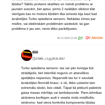
kļūdas? Sākšu protams skatīties un risināt problēmu ar
jaunām svecēm, bet aptuv. pirms 2 nedēļām slēdzot klāt
vienīgais kas no motora kļūdām tika izmests bija kaut kad
ierakstījies Turbo spiediena sensors. Nekādas zīmes par
misfire, vai elektriskām problēmām aizdedzē, lai gan
problēma ir jau sen, nevis tikko parādījusies.
0
0
Atbildēt
06.12.2020 21:55
650
17082
1
25.01.2017
Turbo spiediena sensors- tas var pēc kompja būt
strādājošs, bet īstenībā noguris un atseviškos
apstākļos nepareizs. Neparvelti tas tur ir savulaik
ierakstījies.Normāli brauc- ir ok, tikko uztaisīsi tam
extremālu slodzi, būs citādi..Tāpat kā jebkurš palietots
gaisa masas mērītājs vai lambdazonde. Piem,tehnikas
atrāviena korifejam audi ir vesela rinda mistificētu
sindromu- kad viena konkrēta komponenta kļūdas