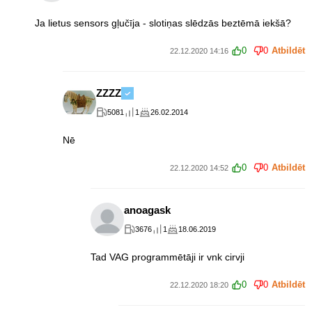
Ja lietus sensors gļučīja - slotiņas slēdzās beztēmā iekšā?
0
0
Atbildēt
22.12.2020 14:16
ZZZZ
5081
1
26.02.2014
Nē
0
0
Atbildēt
22.12.2020 14:52
anoagask
3676
1
18.06.2019
Tad VAG programmētāji ir vnk cirvji
0
0
Atbildēt
22.12.2020 18:20