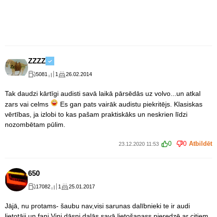
ZZZZ
5081
1
26.02.2014
Tak daudzi kārtīgi audisti savā laikā pārsēdās uz volvo...un atkal
zars vai celms
Es gan pats vairāk audistu piekritējs. Klasiskas
vērtības, ja izlobi to kas pašam praktiskāks un neskrien līdzi
nozombētam pūlim.
0
0
Atbildēt
23.12.2020 11:53
650
17082
1
25.01.2017
Jājā, nu protams- šaubu nav,visi sarunas dalībnieki te ir audi
lietotāji un fani.Viņi dāsni dalās savā lietošanass pieredzē ar citiem