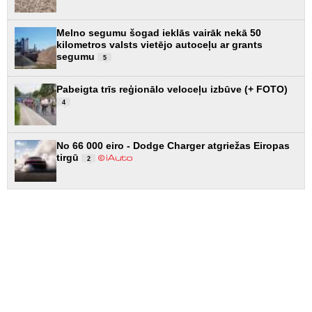
Melno segumu šogad ieklās vairāk nekā 50
kilometros valsts vietējo autoceļu ar grants
segumu
5
Pabeigta trīs reģionālo veloceļu izbūve (+ FOTO)
4
No 66 000 eiro - Dodge Charger atgriežas Eiropas
tirgū
2