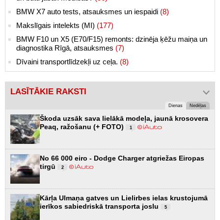
BMW X7 auto tests, atsauksmes un iespaidi
(8)
Makslīgais intelekts (MI)
(177)
BMW F10 un X5 (E70/F15) remonts: dzinēja ķēžu maiņa un
diagnostika Rīgā, atsauksmes
(7)
Dīvaini transportlīdzekļi uz ceļa.
(8)
LASĪTĀKIE RAKSTI
Dienas
Nedēļas
Škoda uzsāk sava lielākā modeļa, jaunā krosovera
Peaq, ražošanu (+ FOTO)
1
No 66 000 eiro - Dodge Charger atgriežas Eiropas
tirgū
2
Kārļa Ulmaņa gatves un Lielirbes ielas krustojumā
ierīkos sabiedriskā transporta joslu
5