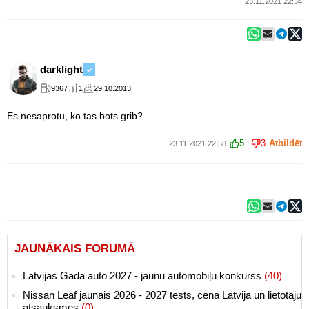
23.11.2021 22:34
darklight
9367
1
29.10.2013
Es nesaprotu, ko tas bots grib?
5
3
Atbildēt
23.11.2021 22:58
JAUNĀKAIS FORUMĀ
Latvijas Gada auto 2027 - jaunu automobiļu konkurss
(40)
Nissan Leaf jaunais 2026 - 2027 tests, cena Latvijā un lietotāju
atsauksmes
(0)