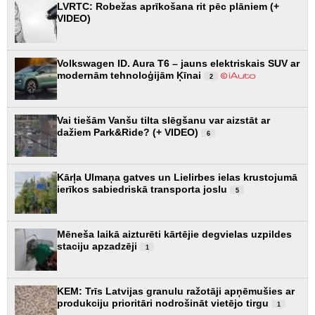
LVRTC: Robežas aprīkošana rit pēc plāniem (+
VIDEO)
Volkswagen ID. Aura T6 – jauns elektriskais SUV ar
modernām tehnoloģijām Ķīnai
2
Vai tiešām Vanšu tilta slēgšanu var aizstāt ar
dažiem Park&Ride? (+ VIDEO)
6
Kārļa Ulmaņa gatves un Lielirbes ielas krustojumā
ierīkos sabiedriskā transporta joslu
5
Mēneša laikā aizturēti kārtējie degvielas uzpildes
staciju apzadzēji
1
KEM: Trīs Latvijas granulu ražotāji apņēmušies ar
produkciju prioritāri nodrošināt vietējo tirgu
1