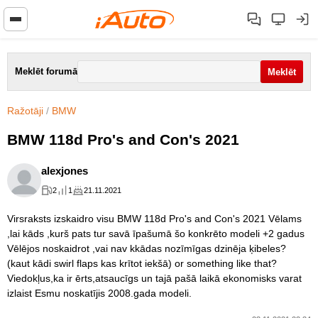
Meklēt forumā
Ražotāji
/
BMW
BMW 118d Pro's and Con's 2021
alexjones
2
1
21.11.2021
Virsraksts izskaidro visu BMW 118d Pro's and Con's 2021 Vēlams
,lai kāds ,kurš pats tur savā īpašumā šo konkrēto modeli +2 gadus
Vēlējos noskaidrot ,vai nav kkādas nozīmīgas dzinēja ķibeles?
(kaut kādi swirl flaps kas krītot iekšā) or something like that?
Viedokļus,ka ir ērts,atsaucīgs un tajā pašā laikā ekonomisks varat
izlaist Esmu noskatījis 2008.gada modeli.