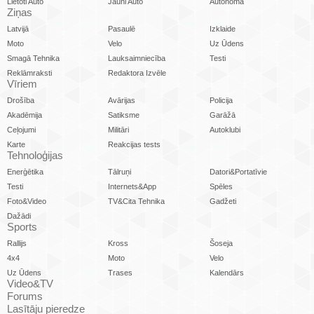
Lietoti Auto
Jauni Auto
Autonoma
Ziņas
Latvijā
Pasaulē
Izklaide
Moto
Velo
Uz Ūdens
Smagā Tehnika
Lauksaimniecība
Testi
Reklāmraksti
Redaktora Izvēle
Vīriem
Drošība
Avārijas
Policija
Akadēmija
Satiksme
Garāžā
Ceļojumi
Militāri
Autoklubi
Karte
Reakcijas tests
Tehnoloģijas
Enerģētika
Tālruņi
Datori&Portatīvie
Testi
Internets&App
Spēles
Foto&Video
TV&Cita Tehnika
Gadžeti
Dažādi
Sports
Rallijs
Kross
Šoseja
4x4
Moto
Velo
Uz Ūdens
Trases
Kalendārs
Video&TV
Forums
Lasītāju pieredze