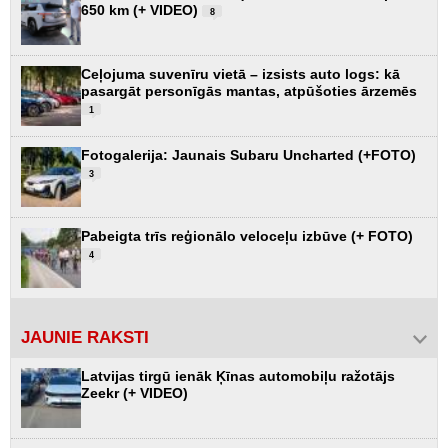
650 km (+ VIDEO)
8
Ceļojuma suvenīru vietā – izsists auto logs: kā
pasargāt personīgās mantas, atpūšoties ārzemēs
1
Fotogalerija: Jaunais Subaru Uncharted (+FOTO)
3
Pabeigta trīs reģionālo veloceļu izbūve (+ FOTO)
4
JAUNIE RAKSTI
Latvijas tirgū ienāk Ķīnas automobiļu ražotājs
Zeekr (+ VIDEO)