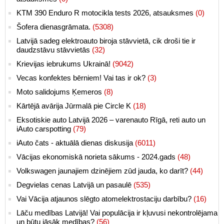
KTM 390 Enduro R motocikla tests 2026, atsauksmes
(0)
Šofera dienasgrāmata.
(5308)
Latvijā sadeg elektroauto biroja stāvvietā, cik droši tie ir
daudzstāvu stāvvietās
(32)
Krievijas iebrukums Ukrainā!
(9042)
Vecas konfektes bērniem! Vai tas ir ok?
(3)
Moto salidojums Ķemeros
(8)
Kārtējā avārija Jūrmalā pie Circle K
(18)
Eksotiskie auto Latvijā 2026 – varenauto Rīgā, reti auto un
iAuto carspotting
(79)
iAuto čats - aktuālā dienas diskusija
(6011)
Vācijas ekonomiskā norieta sākums - 2024.gads
(48)
Volkswagen jaunajiem dzinējiem zūd jauda, ko darīt?
(44)
Degvielas cenas Latvijā un pasaulē
(535)
Vai Vācija atjaunos slēgto atomelektrostaciju darbību?
(16)
Lāču medības Latvijā! Vai populācija ir kļuvusi nekontrolējama
un būtu jāsāk medības?
(56)