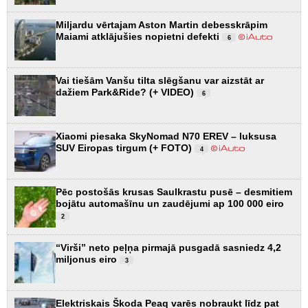
Miljardu vērtajam Aston Martin debesskrāpim
Maiami atklājušies nopietni defekti
6
Vai tiešām Vanšu tilta slēgšanu var aizstāt ar
dažiem Park&Ride? (+ VIDEO)
6
Xiaomi piesaka SkyNomad N70 EREV – luksusa
SUV Eiropas tirgum (+ FOTO)
4
Pēc postošās krusas Saulkrastu pusē – desmitiem
bojātu automašīnu un zaudējumi ap 100 000 eiro
2
“Virši” neto peļņa pirmajā pusgadā sasniedz 4,2
miljonus eiro
3
Elektriskais Škoda Peaq varēs nobraukt līdz pat