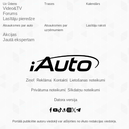
Uz Ūdens
Trases
Kalendārs
Video&TV
Forums
Lasītāju pieredze
Atsauksmes par auto
Atsauksmes par
Lasītāju raksti
uzņēmumiem
Akcijas
Jautā ekspertam
Ziņo!
Reklāma
Kontakti
Lietošanas noteikumi
Privātuma noteikumi
Sīkdatņu noteikumi
Datora versija
Portālā publicētie autoru viedokļi var atšķirties no iAuto redakcijas viedokļa.