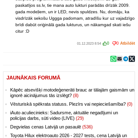
paskatījos ss.lv, tie mana auto lukturi parādās drīzāk 2009.
gada modeļiem, un ir LED, nevis spuldzes. Nu, domāju, ka
visdrīzāk sekošu Uggga padomam, atradīšu kur uz vajadzīgo
brīdi dabūt oriģinālā gada lukturus, un nākamgad skati iešu
citur :D
0
0
Atbildēt
01.12.2023 8:54
JAUNĀKAIS FORUMĀ
Kāpēc atsevišķi motodeģenerāti brauc ar tālajām gaismām un
ignorē aicinājumus tās izslēgt?
(8)
Vēsturiskā spēkrata statuss. Plezīrs vai nepieciešamība?
(0)
iAuto aculiecinieks: Sadursme, aktuālie negadījumi un
policijas darbs, sūti video (LIVE)
(29)
Degvielas cenas Latvijā un pasaulē
(536)
Toyota Hilux elektroauto 2026 - 2027 tests, cena Latvijā un