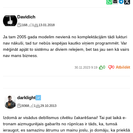
Davidich
168
1
13.01.2018
Ja tam 2005 gada modelim nevienā no komplektācijām tādi lukturi
nav nākuši, tad tur nebūs iespējas kautko viņiem programmēt. Var
mēģināt apjāt to sistēmu ar diviem relejiem, bet tas jau sen kā vairs
nav mans bizness.
0
0
Atbildēt
30.11.2023 9:19
darklight
9368
1
29.10.2013
Izdomā ar visādus debīlismus cilvēku čakarēšanai! Tai pat laikā e-
tronam aizmugurējais gabarīts no rūpnīcas ir tāds, ka, tumsā
ieraugot, es samazinu ātrumu un mainu joslu, jo domāju, ka priekšā