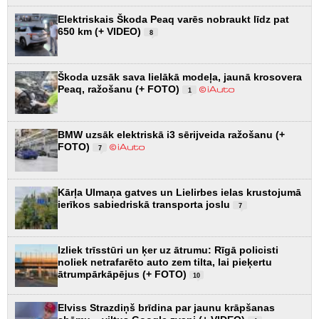
Elektriskais Škoda Peaq varēs nobraukt līdz pat
650 km (+ VIDEO)
8
Škoda uzsāk sava lielākā modeļa, jaunā krosovera
Peaq, ražošanu (+ FOTO)
1
BMW uzsāk elektriskā i3 sērijveida ražošanu (+
FOTO)
7
Kārļa Ulmaņa gatves un Lielirbes ielas krustojumā
ierīkos sabiedriskā transporta joslu
7
Izliek trīsstūri un ķer uz ātrumu: Rīgā policisti
noliek netrafarēto auto zem tilta, lai pieķertu
ātrumpārkāpējus (+ FOTO)
10
Elviss Strazdiņš brīdina par jaunu krāpšanas