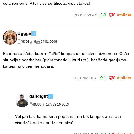
ceļa remonts! A tur viss sertificēts, viss štokos!
0
0
Atbildēt
30.11.2023 9:43
Uggga
6305
6
04.01.2006
Es atrastu kādu, kam ir "īstās" lampas un uz skati aizņemtos. Citās
situācijās neatbalstu (piem.tonētie lukturi utt.), bet šādā gadījumā
kaitējumu citiem nenodara.
1
0
Atbildēt
30.11.2023 11:43
darklight
9368
1
29.10.2013
Vēl jau tas, ka mašīna populāra, un tās lampas arī šrotā
visdrīzāk neko daudz nemaksā.