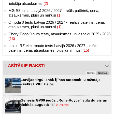
lietotāju atsauksmes
(2)
MG S9 tests Latvijā 2026 / 2027 – reāls patēriņš, cena,
atsauksmes, plusi un mīnusi
(1)
Omoda 9 tests Latvijā 2026 / 2027 - reālais patēriņš, cena,
atsauksmes, plusi un mīnusi
(1)
Chery Tiggo 9 auto tests, atsauksmes un iespaidi 2025 / 2026
(13)
Lexus RZ elektroauto tests Latvijā 2026 / 2027 – reāls
patēriņš, cena, atsauksmes, plusi un mīnusi
(15)
LASĪTĀKIE RAKSTI
Dienas
Nedēļas
Latvijas tirgū ienāk Ķīnas automobiļu ražotājs
Zeekr (+ VIDEO)
10
Genesis GV90 iegūs „Rolls-Royce” stila durvis un
debitēs augustā
5