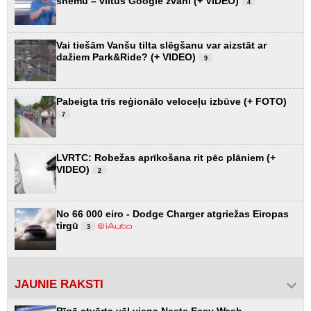
shēmu – viltus Google zvani (+ VIDEO)
4
Vai tiešām Vanšu tilta slēgšanu var aizstāt ar
dažiem Park&Ride? (+ VIDEO)
9
Pabeigta trīs reģionālo veloceļu izbūve (+ FOTO)
7
LVRTC: Robežas aprīkošana rit pēc plāniem (+
VIDEO)
2
No 66 000 eiro - Dodge Charger atgriežas Eiropas
tirgū
3
JAUNIE RAKSTI