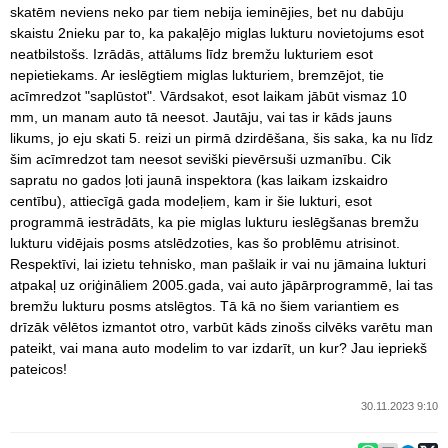
skatēm neviens neko par tiem nebija ieminējies, bet nu dabūju
skaistu 2nieku par to, ka pakaļējo miglas lukturu novietojums esot
neatbilstošs. Izrādās, attālums līdz bremžu lukturiem esot
nepietiekams. Ar ieslēgtiem miglas lukturiem, bremzējot, tie
acīmredzot "saplūstot". Vārdsakot, esot laikam jābūt vismaz 10
mm, un manam auto tā neesot. Jautāju, vai tas ir kāds jauns
likums, jo eju skati 5. reizi un pirmā dzirdēšana, šis saka, ka nu līdz
šim acīmredzot tam neesot seviški pievērsuši uzmanību. Cik
sapratu no gados ļoti jaunā inspektora (kas laikam izskaidro
centību), attiecīgā gada modeļiem, kam ir šie lukturi, esot
programmā iestrādāts, ka pie miglas lukturu ieslēgšanas bremžu
lukturu vidējais posms atslēdzoties, kas šo problēmu atrisinot.
Respektīvi, lai izietu tehnisko, man pašlaik ir vai nu jāmaina lukturi
atpakaļ uz oriģināliem 2005.gada, vai auto jāpārprogrammē, lai tas
bremžu lukturu posms atslēgtos. Tā kā no šiem variantiem es
drīzāk vēlētos izmantot otro, varbūt kāds zinošs cilvēks varētu man
pateikt, vai mana auto modelim to var izdarīt, un kur? Jau iepriekš
pateicos!
30.11.2023 9:10