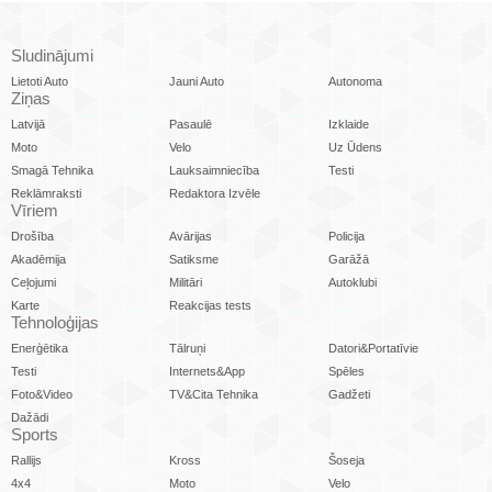
Sludinājumi
Lietoti Auto
Jauni Auto
Autonoma
Ziņas
Latvijā
Pasaulē
Izklaide
Moto
Velo
Uz Ūdens
Smagā Tehnika
Lauksaimniecība
Testi
Reklāmraksti
Redaktora Izvēle
Vīriem
Drošība
Avārijas
Policija
Akadēmija
Satiksme
Garāžā
Ceļojumi
Militāri
Autoklubi
Karte
Reakcijas tests
Tehnoloģijas
Enerģētika
Tālruņi
Datori&Portatīvie
Testi
Internets&App
Spēles
Foto&Video
TV&Cita Tehnika
Gadžeti
Dažādi
Sports
Rallijs
Kross
Šoseja
4x4
Moto
Velo