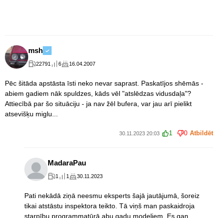
msh
22791
6
16.04.2007
Pēc šitāda apstāsta īsti neko nevar saprast. Paskatījos shēmās -
abiem gadiem nāk spuldzes, kāds vēl "atslēdzas vidusdaļa"?
Attiecībā par šo situāciju - ja nav žēl bufera, var jau arī pielikt
atsevišķu miglu...
1
0
Atbildēt
30.11.2023 20:03
MadaraPau
1
1
30.11.2023
Pati nekādā ziņā neesmu eksperts šajā jautājumā, šoreiz
tikai atstāstu inspektora teikto. Tā viņš man paskaidroja
starpību programmatūrā abu gadu modeļiem. Es gan