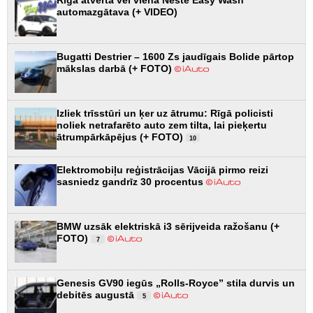
Rīgā atvērta vēl viena Neste Easy Wash
automazgātava (+ VIDEO)
Bugatti Destrier – 1600 Zs jaudīgais Bolide pārtop
mākslas darbā (+ FOTO)
Izliek trīsstūri un ķer uz ātrumu: Rīgā policisti
noliek netrafarēto auto zem tilta, lai pieķertu
ātrumpārkāpējus (+ FOTO)
10
Elektromobiļu reģistrācijas Vācijā pirmo reizi
sasniedz gandrīz 30 procentus
BMW uzsāk elektriskā i3 sērijveida ražošanu (+
FOTO)
7
Genesis GV90 iegūs „Rolls-Royce” stila durvis un
debitēs augustā
5