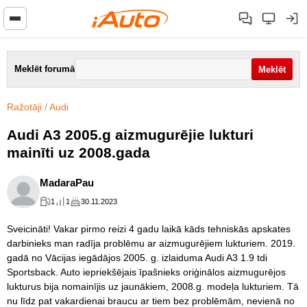
Meklēt forumā
Ražotāji
/
Audi
Audi A3 2005.g aizmugurējie lukturi
mainīti uz 2008.gada
MadaraPau
1
1
30.11.2023
Sveicināti! Vakar pirmo reizi 4 gadu laikā kāds tehniskās apskates
darbinieks man radīja problēmu ar aizmugurējiem lukturiem. 2019.
gadā no Vācijas iegādājos 2005. g. izlaiduma Audi A3 1.9 tdi
Sportsback. Auto iepriekšējais īpašnieks oriģinālos aizmugurējos
lukturus bija nomainījis uz jaunākiem, 2008.g. modeļa lukturiem. Tā
nu līdz pat vakardienai braucu ar tiem bez problēmām, nevienā no