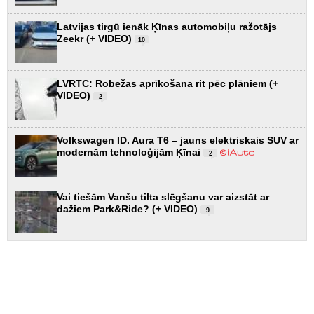
Latvijas tirgū ienāk Ķīnas automobiļu ražotājs
Zeekr (+ VIDEO)
10
LVRTC: Robežas aprīkošana rit pēc plāniem (+
VIDEO)
2
Volkswagen ID. Aura T6 – jauns elektriskais SUV ar
modernām tehnoloģijām Ķīnai
2
Vai tiešām Vanšu tilta slēgšanu var aizstāt ar
dažiem Park&Ride? (+ VIDEO)
9