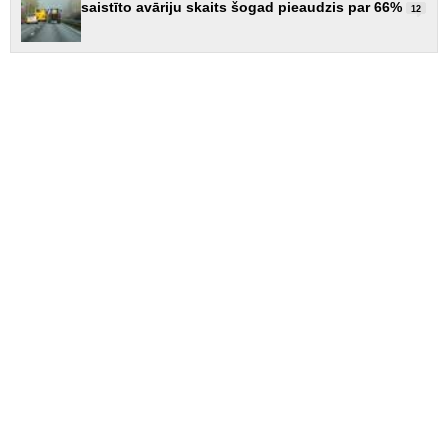
saistīto avāriju skaits šogad pieaudzis par 66%
12