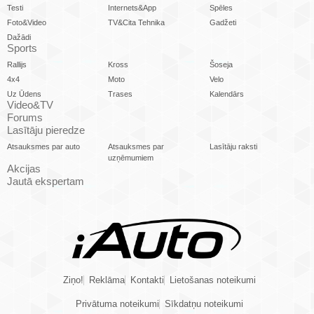
Testi
Internets&App
Spēles
Foto&Video
TV&Cita Tehnika
Gadžeti
Dažādi
Sports
Rallijs
Kross
Šoseja
4x4
Moto
Velo
Uz Ūdens
Trases
Kalendārs
Video&TV
Forums
Lasītāju pieredze
Atsauksmes par auto
Atsauksmes par
Lasītāju raksti
uzņēmumiem
Akcijas
Jautā ekspertam
Ziņo!
Reklāma
Kontakti
Lietošanas noteikumi
Privātuma noteikumi
Sīkdatņu noteikumi