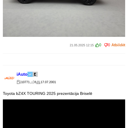
0
0
Atbildēt
21.05.2025 12:15
iAuto
10771
8
17.07.2001
Toyota bZ4X TOURING 2025 prezentācija Briselē