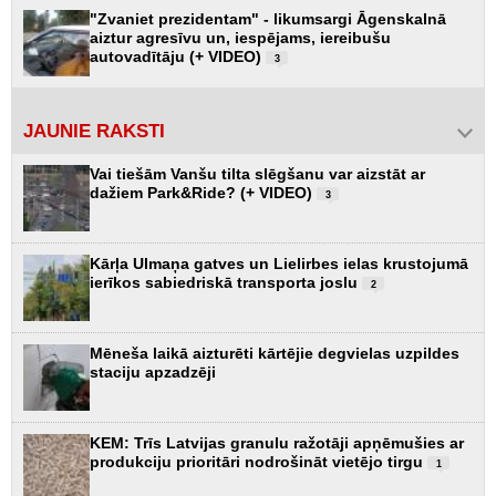
"Zvaniet prezidentam" - likumsargi Āgenskalnā
aiztur agresīvu un, iespējams, iereibušu
autovadītāju (+ VIDEO)
3
JAUNIE RAKSTI
Vai tiešām Vanšu tilta slēgšanu var aizstāt ar
dažiem Park&Ride? (+ VIDEO)
3
Kārļa Ulmaņa gatves un Lielirbes ielas krustojumā
ierīkos sabiedriskā transporta joslu
2
Mēneša laikā aizturēti kārtējie degvielas uzpildes
staciju apzadzēji
KEM: Trīs Latvijas granulu ražotāji apņēmušies ar
produkciju prioritāri nodrošināt vietējo tirgu
1