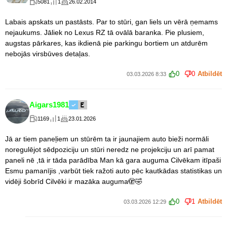
5081
1
26.02.2014
Labais apskats un pastāsts. Par to stūri, gan liels un vērā ņemams
nejaukums. Jāliek no Lexus RZ tā ovālā baranka. Pie plusiem,
augstas pārkares, kas ikdienā pie parkingu bortiem un atdurēm
nebojās virsbūves detaļas.
0
0
Atbildēt
03.03.2026 8:33
Aigars1981
1169
1
23.01.2026
Jā ar tiem paneļiem un stūrēm ta ir jaunajiem auto bieži normāli
noregulējot sēdpoziciju un stūri neredz ne projekciju un arī pamat
paneli nē ,tā ir tāda parādība Man kā gara auguma Cilvēkam itīpaši
Esmu pamanījis ,varbūt tiek ražoti auto pēc kautkādas statistikas un
vidēji šobrīd Cilvēki ir mazāka auguma🫣🤣
0
1
Atbildēt
03.03.2026 12:29