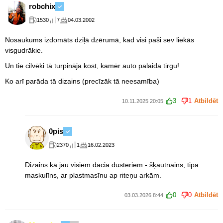
robchix
1530
7
04.03.2002
Nosaukums izdomāts dziļā dzērumā, kad visi paši sev liekās
visgudrākie.
Un tie cilvēki tā turpināja kost, kamēr auto palaida tirgu!
Ko arī parāda tā dizains (precīzāk tā neesamība)
3
1
Atbildēt
10.11.2025 20:05
0pis
2370
1
16.02.2023
Dizains kā jau visiem dacia dusteriem - šķautnains, tipa
maskulīns, ar plastmasīnu ap riteņu arkām.
0
0
Atbildēt
03.03.2026 8:44