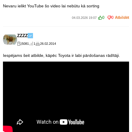
Nevaru ielikt YouTube šo video lai nebūtu kā sorting
0
0
Atbildēt
04.03.2026 19:07
ZZZZ
5081
1
26.02.2014
Iespējams šeit atbilde, kāpēc Toyota ir labi pārdošanas rādītāji.