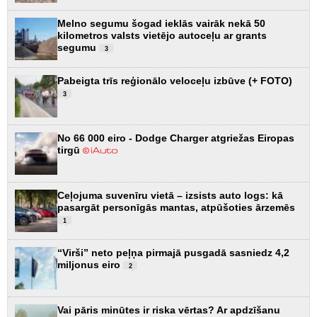
Melno segumu šogad ieklās vairāk nekā 50
kilometros valsts vietējo autoceļu ar grants
segumu
3
Pabeigta trīs reģionālo veloceļu izbūve (+ FOTO)
3
No 66 000 eiro - Dodge Charger atgriežas Eiropas
tirgū
Ceļojuma suvenīru vietā – izsists auto logs: kā
pasargāt personīgās mantas, atpūšoties ārzemēs
1
“Virši” neto peļņa pirmajā pusgadā sasniedz 4,2
miljonus eiro
2
Vai pāris minūtes ir riska vērtas? Ar apdzīšanu