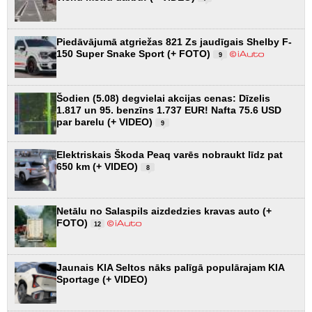
Piedāvājumā atgriežas 821 Zs jaudīgais Shelby F-
150 Super Snake Sport (+ FOTO)
9
Šodien (5.08) degvielai akcijas cenas: Dīzelis
1.817 un 95. benzīns 1.737 EUR! Nafta 75.6 USD
par barelu (+ VIDEO)
9
Elektriskais Škoda Peaq varēs nobraukt līdz pat
650 km (+ VIDEO)
8
Netālu no Salaspils aizdedzies kravas auto (+
FOTO)
12
Jaunais KIA Seltos nāks palīgā populārajam KIA
Sportage (+ VIDEO)