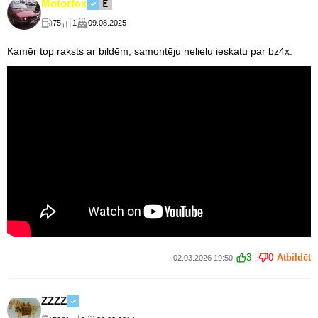
Motorfox
75
1
09.08.2025
Kamēr top raksts ar bildēm, samontēju nelielu ieskatu par bz4x.
3
0
Atbildēt
02.03.2026 19:50
ZZZZ