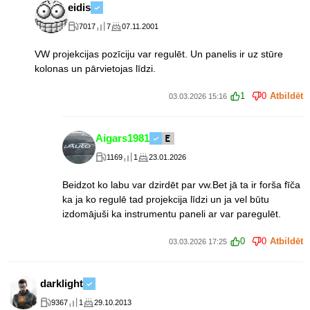
eidis
7017
7
07.11.2001
VW projekcijas pozīciju var regulēt. Un panelis ir uz stūre
kolonas un pārvietojas līdzi.
1
0
Atbildēt
03.03.2026 15:16
Aigars1981
1169
1
23.01.2026
Beidzot ko labu var dzirdēt par vw.Bet jā ta ir forša fīča
ka ja ko regulē tad projekcija līdzi un ja vel būtu
izdomājuši ka instrumentu paneli ar var paregulēt.
0
0
Atbildēt
03.03.2026 17:25
darklight
9367
1
29.10.2013