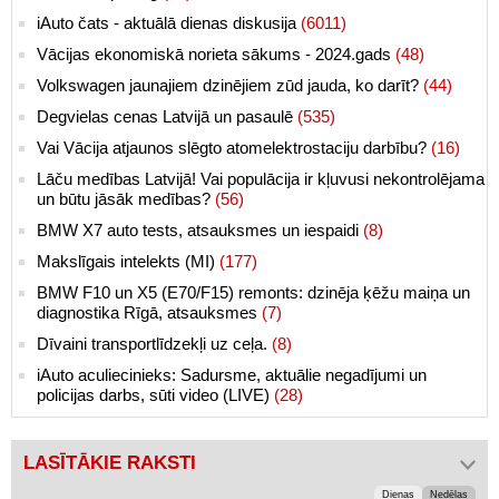
iAuto čats - aktuālā dienas diskusija
(6011)
Vācijas ekonomiskā norieta sākums - 2024.gads
(48)
Volkswagen jaunajiem dzinējiem zūd jauda, ko darīt?
(44)
Degvielas cenas Latvijā un pasaulē
(535)
Vai Vācija atjaunos slēgto atomelektrostaciju darbību?
(16)
Lāču medības Latvijā! Vai populācija ir kļuvusi nekontrolējama
un būtu jāsāk medības?
(56)
BMW X7 auto tests, atsauksmes un iespaidi
(8)
Makslīgais intelekts (MI)
(177)
BMW F10 un X5 (E70/F15) remonts: dzinēja ķēžu maiņa un
diagnostika Rīgā, atsauksmes
(7)
Dīvaini transportlīdzekļi uz ceļa.
(8)
iAuto aculiecinieks: Sadursme, aktuālie negadījumi un
policijas darbs, sūti video (LIVE)
(28)
LASĪTĀKIE RAKSTI
Dienas
Nedēļas