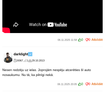
0
0
Atbildēt
06.11.2025 11:58
darklight
9367
1
29.10.2013
Nesen redzēju uz ielas. Joprojām nespēju atcerēties šī auto
nosaukumu. Nu tā, ka pilnīgi nekā.
0
0
Atbildēt
06.11.2025 20:05