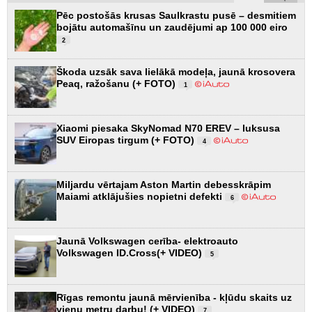
Pēc postošās krusas Saulkrastu pusē – desmitiem
bojātu automašīnu un zaudējumi ap 100 000 eiro
2
Škoda uzsāk sava lielākā modeļa, jaunā krosovera
Peaq, ražošanu (+ FOTO)
1
Xiaomi piesaka SkyNomad N70 EREV – luksusa
SUV Eiropas tirgum (+ FOTO)
4
Miljardu vērtajam Aston Martin debesskrāpim
Maiami atklājušies nopietni defekti
6
Jaunā Volkswagen cerība- elektroauto
Volkswagen ID.Cross(+ VIDEO)
5
Rīgas remontu jaunā mērvienība - kļūdu skaits uz
vienu metru darbu! (+ VIDEO)
7