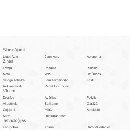
Sludinājumi
Lietoti Auto
Jauni Auto
Autonoma
Ziņas
Latvijā
Pasaulē
Izklaide
Moto
Velo
Uz Ūdens
Smagā Tehnika
Lauksaimniecība
Testi
Reklāmraksti
Redaktora Izvēle
Vīriem
Drošība
Avārijas
Policija
Akadēmija
Satiksme
Garāžā
Ceļojumi
Militāri
Autoklubi
Karte
Reakcijas tests
Tehnoloģijas
Enerģētika
Tālruņi
Datori&Portatīvie