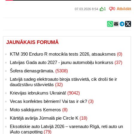
1
0
Atbildēt
07.03.2026 8:54
JAUNĀKAIS FORUMĀ
KTM 390 Enduro R motocikla tests 2026, atsauksmes
(0)
Latvijas Gada auto 2027 - jaunu automobiļu konkurss
(37)
Šofera dienasgrāmata.
(5308)
Latvijā sadeg elektroauto biroja stāvvietā, cik droši tie ir
daudzstāvu stāvvietās
(32)
Krievijas iebrukums Ukrainā!
(9042)
Vecas konfektes bērniem! Vai tas ir ok?
(3)
Moto salidojums Ķemeros
(8)
Kārtējā avārija Jūrmalā pie Circle K
(18)
Eksotiskie auto Latvijā 2026 – varenauto Rīgā, reti auto un
iAuto carspotting
(79)