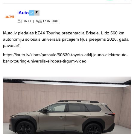
iAuto
10771
8
17.07.2001
iAuto.lv piedalās bZ4X Touring prezentācijā Briselē. Līdz 560 km
autonomiju sološais universāls pircējiem kļūs pieejams 2026. gada
pavasarī.
https://iauto.lv/zinas/pasaule/50330-toyota-atklj-jauno-elektroauto-
bz4x-touring-universlis-eiropas-tirgum-video