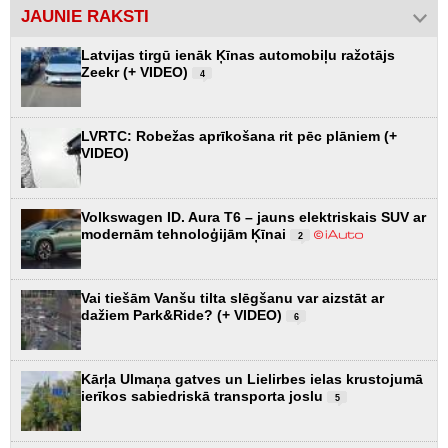
JAUNIE RAKSTI
Latvijas tirgū ienāk Ķīnas automobiļu ražotājs
Zeekr (+ VIDEO)
4
LVRTC: Robežas aprīkošana rit pēc plāniem (+
VIDEO)
Volkswagen ID. Aura T6 – jauns elektriskais SUV ar
modernām tehnoloģijām Ķīnai
2
Vai tiešām Vanšu tilta slēgšanu var aizstāt ar
dažiem Park&Ride? (+ VIDEO)
6
Kārļa Ulmaņa gatves un Lielirbes ielas krustojumā
ierīkos sabiedriskā transporta joslu
5