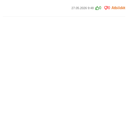
0
0
Atbildēt
27.05.2026 9:48