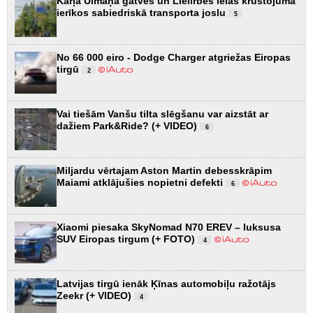
Kārļa Ulmaņa gatves un Lielirbes ielas krustojumā
ierīkos sabiedriskā transporta joslu
5
No 66 000 eiro - Dodge Charger atgriežas Eiropas
tirgū
2
Vai tiešām Vanšu tilta slēgšanu var aizstāt ar
dažiem Park&Ride? (+ VIDEO)
6
Miljardu vērtajam Aston Martin debesskrāpim
Maiami atklājušies nopietni defekti
6
Xiaomi piesaka SkyNomad N70 EREV – luksusa
SUV Eiropas tirgum (+ FOTO)
4
Latvijas tirgū ienāk Ķīnas automobiļu ražotājs
Zeekr (+ VIDEO)
4