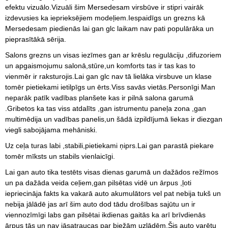
efektu vizuālo.Vizuāli šim Mersedesam virsbūve ir stipri vairāk
izdevusies ka ieprieksējiem modeļiem.Iespaidīgs un grezns kā
Mersedesam piedienās lai gan glc laikam nav pati populārāka un
pieprasītākā sērija.
Salons grezns un visas iezīmes gan ar krēslu regulāciju ,difuzoriem
un apgaismojumu salonā,stūre,un komforts tas ir tas kas to
vienmēr ir raksturojis.Lai gan glc nav tā lielāka virsbuve un klase
tomēr pietiekami ietilpīgs un ērts.Viss savās vietās.Personīgi Man
neparāk patīk vadības planšete kas ir pilnā salona garumā
.Gribetos ka tas viss atdalīts ,gan istrumentu paneļa zona ,gan
multimēdija un vadības panelis,un šādā izpildījumā liekas ir diezgan
viegli sabojājama mehāniski.
Uz ceļa turas labi ,stabili,pietiekami ņiprs.Lai gan parastā piekare
tomēr mīksts un stabils vienlaicīgi.
Lai gan auto tika testēts visas dienas garumā un dažādos režīmos
un pa dažāda veida ceļiem,gan pilsētas vidē un ārpus ,ļoti
iepriecināja fakts ka vakarā auto akumulātors vel pat nebija tukš un
nebija jālādē jas arī šim auto dod tādu drošības sajūtu un ir
viennozīmīgi labs gan pilsētai ikdienas gaitās ka arī brīvdienās
ārpus tās un nav jāsatraucas par biežām uzlādēm.Šis auto varētu