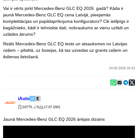
Vai ir vērts pirkt Mercedes-Benz GLC EQ 2026. gadā? Kāda ir
jaunā Mercedes-Benz GLC EQ cena Latvijā, pieejamās
komplektācijas un papildaprīkojuma konfigurators? Cik ietilpīgs ir
bagāžnieks, kādi ir tehniskie dati, nobraukums ar vienu uzlādi un
uzlādes ātrums?
Reāls Mercedes-Benz GLC EQ tests un atsauksmes no Latvijas
ceļiem – pilsētā, uz šosejas, kā tas uzvedas uz grants ceļiem un
ikdienas lietošanā.
24.05.2026 20:33
iAuto
10775
8
17.07.2001
Jaunā Mercedes-Benz GLC EQ 2026 ārējais dizains