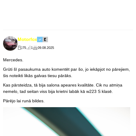
Motorfox
75
1
09.08.2025
Mercedes.
Grūti šī pasaukuma auto komentēt par šo, jo iekāpjot no pārejiem,
šis noteikti likās galvas tiesu pārāks.
Kas pārsteidza, tā bija salona apeares kvalitāte. Cik nu atmiņa
nemelo, tad seitan viss bija krietni labāk kā w223 S klasē.
Pārējo lai runā bildes.