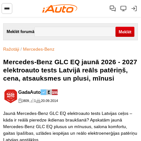
Meklēt forumā
Ražotāji
/
Mercedes-Benz
Mercedes-Benz GLC EQ jaunā 2026 - 2027
elektroauto tests Latvijā reāls patēriņš,
cena, atsauksmes un plusi, mīnusi
GadaAuto
809
1
20.09.2014
Jaunā Mercedes-Benz GLC EQ elektroauto tests Latvijas ceļos –
kāda ir reālā pieredze ikdienas braukšanā? Apskatām jaunā
Mercedes-Benz GLC EQ plusus un mīnusus, salona komfortu,
gaitas īpašības, uzlādes iespējas un reālo elektroenerģijas patēriņu
Latvijas apstākļos.