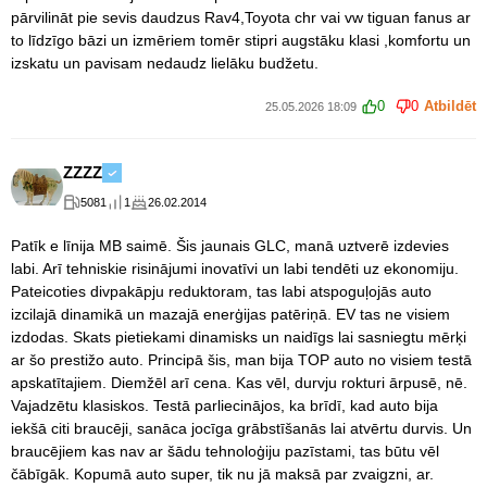
pārvilināt pie sevis daudzus Rav4,Toyota chr vai vw tiguan fanus ar
to līdzīgo bāzi un izmēriem tomēr stipri augstāku klasi ,komfortu un
izskatu un pavisam nedaudz lielāku budžetu.
0
0
Atbildēt
25.05.2026 18:09
ZZZZ
5081
1
26.02.2014
Patīk e līnija MB saimē. Šis jaunais GLC, manā uztverē izdevies
labi. Arī tehniskie risinājumi inovatīvi un labi tendēti uz ekonomiju.
Pateicoties divpakāpju reduktoram, tas labi atspoguļojās auto
izcilajā dinamikā un mazajā enerģijas patēriņā. EV tas ne visiem
izdodas. Skats pietiekami dinamisks un naidīgs lai sasniegtu mērķi
ar šo prestižo auto. Principā šis, man bija TOP auto no visiem testā
apskatītajiem. Diemžēl arī cena. Kas vēl, durvju rokturi ārpusē, nē.
Vajadzētu klasiskos. Testā parliecinājos, ka brīdī, kad auto bija
iekšā citi braucēji, sanāca jocīga grābstīšanās lai atvērtu durvis. Un
braucējiem kas nav ar šādu tehnoloģiju pazīstami, tas būtu vēl
čābīgāk. Kopumā auto super, tik nu jā maksā par zvaigzni, ar.