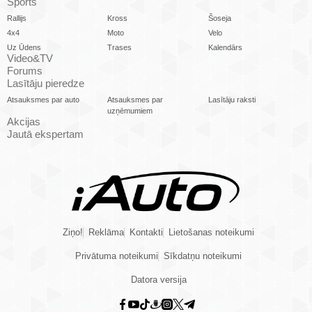
Sports
Rallijs
Kross
Šoseja
4x4
Moto
Velo
Uz Ūdens
Trases
Kalendārs
Video&TV
Forums
Lasītāju pieredze
Atsauksmes par auto
Atsauksmes par
Lasītāju raksti
uzņēmumiem
Akcijas
Jautā ekspertam
Ziņo!
Reklāma
Kontakti
Lietošanas noteikumi
Privātuma noteikumi
Sīkdatņu noteikumi
Datora versija