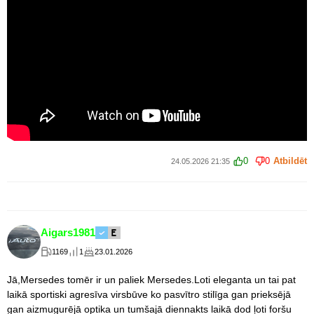
0
0
Atbildēt
24.05.2026 21:35
Aigars1981
1169
1
23.01.2026
Jā,Mersedes tomēr ir un paliek Mersedes.Loti eleganta un tai pat
laikā sportiski agresīva virsbūve ko pasvītro stilīga gan prieksējā
gan aizmugurējā optika un tumšajā diennakts laikā dod ļoti foršu