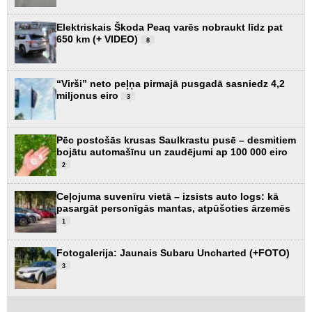
Elektriskais Škoda Peaq varēs nobraukt līdz pat
650 km (+ VIDEO)
8
“Virši” neto peļņa pirmajā pusgadā sasniedz 4,2
miljonus eiro
3
Pēc postošās krusas Saulkrastu pusē – desmitiem
bojātu automašīnu un zaudējumi ap 100 000 eiro
2
Ceļojuma suvenīru vietā – izsists auto logs: kā
pasargāt personīgās mantas, atpūšoties ārzemēs
1
Fotogalerija: Jaunais Subaru Uncharted (+FOTO)
3