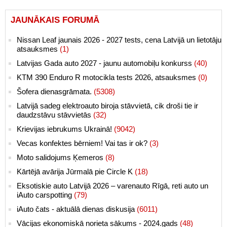
JAUNĀKAIS FORUMĀ
Nissan Leaf jaunais 2026 - 2027 tests, cena Latvijā un lietotāju
atsauksmes
(1)
Latvijas Gada auto 2027 - jaunu automobiļu konkurss
(40)
KTM 390 Enduro R motocikla tests 2026, atsauksmes
(0)
Šofera dienasgrāmata.
(5308)
Latvijā sadeg elektroauto biroja stāvvietā, cik droši tie ir
daudzstāvu stāvvietās
(32)
Krievijas iebrukums Ukrainā!
(9042)
Vecas konfektes bērniem! Vai tas ir ok?
(3)
Moto salidojums Ķemeros
(8)
Kārtējā avārija Jūrmalā pie Circle K
(18)
Eksotiskie auto Latvijā 2026 – varenauto Rīgā, reti auto un
iAuto carspotting
(79)
iAuto čats - aktuālā dienas diskusija
(6011)
Vācijas ekonomiskā norieta sākums - 2024.gads
(48)