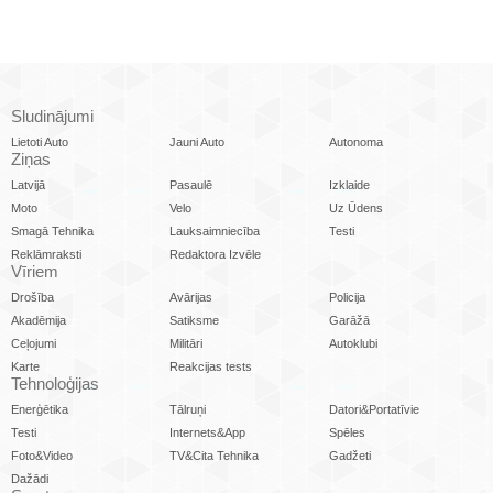
Sludinājumi
Lietoti Auto
Jauni Auto
Autonoma
Ziņas
Latvijā
Pasaulē
Izklaide
Moto
Velo
Uz Ūdens
Smagā Tehnika
Lauksaimniecība
Testi
Reklāmraksti
Redaktora Izvēle
Vīriem
Drošība
Avārijas
Policija
Akadēmija
Satiksme
Garāžā
Ceļojumi
Militāri
Autoklubi
Karte
Reakcijas tests
Tehnoloģijas
Enerģētika
Tālruņi
Datori&Portatīvie
Testi
Internets&App
Spēles
Foto&Video
TV&Cita Tehnika
Gadžeti
Dažādi