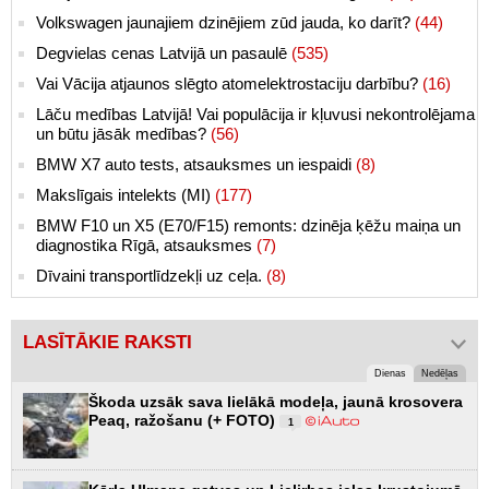
Volkswagen jaunajiem dzinējiem zūd jauda, ko darīt?
(44)
Degvielas cenas Latvijā un pasaulē
(535)
Vai Vācija atjaunos slēgto atomelektrostaciju darbību?
(16)
Lāču medības Latvijā! Vai populācija ir kļuvusi nekontrolējama
un būtu jāsāk medības?
(56)
BMW X7 auto tests, atsauksmes un iespaidi
(8)
Makslīgais intelekts (MI)
(177)
BMW F10 un X5 (E70/F15) remonts: dzinēja ķēžu maiņa un
diagnostika Rīgā, atsauksmes
(7)
Dīvaini transportlīdzekļi uz ceļa.
(8)
LASĪTĀKIE RAKSTI
Dienas
Nedēļas
Škoda uzsāk sava lielākā modeļa, jaunā krosovera
Peaq, ražošanu (+ FOTO)
1