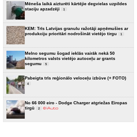
Mēneša laikā aizturēti kārtējie degvielas uzpildes
staciju apzadzēji
1
KEM: Trīs Latvijas granulu ražotāji apņēmušies ar
produkciju prioritāri nodrošināt vietējo tirgu
1
Melno segumu šogad ieklās vairāk nekā 50
kilometros valsts vietējo autoceļu ar grants
segumu
5
Pabeigta trīs reģionālo veloceļu izbūve (+ FOTO)
4
No 66 000 eiro - Dodge Charger atgriežas Eiropas
tirgū
2