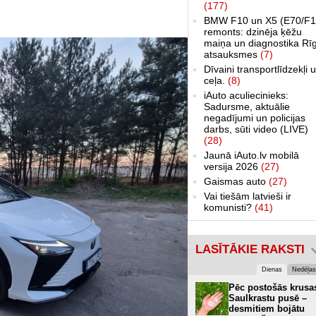
(177)
BMW F10 un X5 (E70/F1
remonts: dzinēja ķēžu
maiņa un diagnostika Rī
atsauksmes
(7)
Dīvaini transportlīdzekļi 
ceļa.
(8)
iAuto aculiecinieks:
Sadursme, aktuālie
negadījumi un policijas
darbs, sūti video (LIVE)
(28)
Jaunā iAuto.lv mobilā
versija 2026
(27)
Gaismas auto
(27)
Vai tiešām latvieši ir
komunisti?
(41)
LASĪTĀKIE RAKSTI
Dienas
Nedēļas
Pēc postošās krusa
Saulkrastu pusē –
desmitiem bojātu