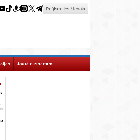
Reģistrēties / Ienākt
cijas
Jautā ekspertam
Ā
as
-
ss
ie