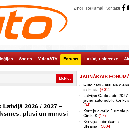
Ziņo!
Reklāma
Kontakti
loģijas
Sports
Video&TV
Forums
Lasītāju pieredze
Ak
JAUNĀKAIS FORUM
iAuto čats - aktuālā dien
diskusija
(6011)
Latvijas Gada auto 2027 
jaunu automobiļu konkur
(34)
 Latvijā 2026 / 2027 –
Kārtējā avārija Jūrmalā p
uksmes, plusi un mīnusi
Circle K
(17)
Krievijas iebrukums
Ukrainā!
(9034)