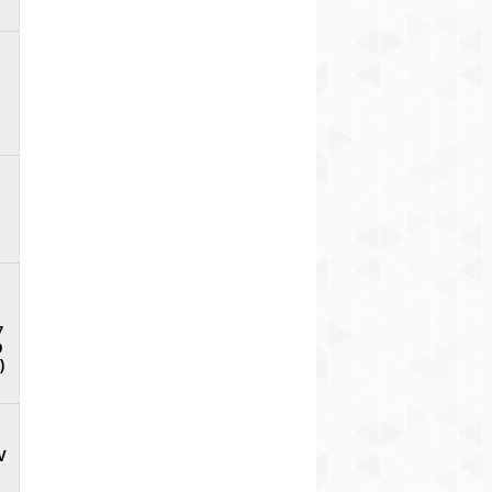
7
D
)
V