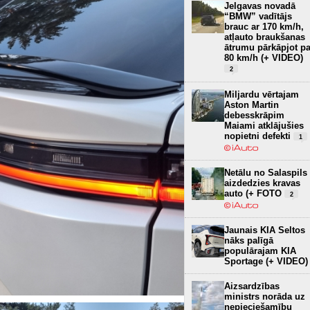
Jelgavas novadā
“BMW” vadītājs
brauc ar 170 km/h,
atļauto braukšanas
ātrumu pārkāpjot pa
80 km/h (+ VIDEO)
2
Miljardu vērtajam
Aston Martin
debesskrāpim
Maiami atklājušies
nopietni defekti
1
Netālu no Salaspils
aizdedzies kravas
auto (+ FOTO
2
Jaunais KIA Seltos
nāks palīgā
populārajam KIA
Sportage (+ VIDEO)
Aizsardzības
ministrs norāda uz
nepieciešamību