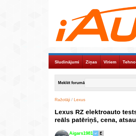
Sludinājumi
Ziņas
Vīriem
Tehno
Meklēt forumā
Ražotāji
/
Lexus
Lexus RZ elektroauto tests
reāls patēriņš, cena, atsa
Aigars1981