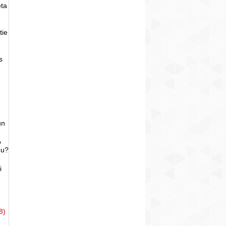
eta
tie
s
un
o
bu?
i
8)