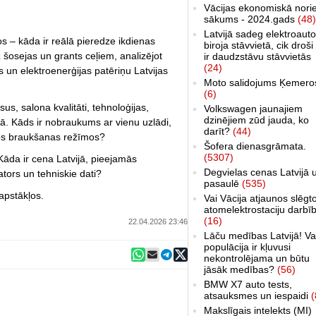
Vācijas ekonomiskā nori
sākums - 2024.gads
(48)
Latvijā sadeg elektroauto
s – kāda ir reālā pieredze ikdienas
biroja stāvvietā, cik droši 
šosejas un grants ceļiem, analizējot
ir daudzstāvu stāvvietās
(24)
s un elektroenerģijas patēriņu Latvijas
Moto salidojums Ķemero
(6)
, salona kvalitāti, tehnoloģijas,
Volkswagen jaunajiem
dzinējiem zūd jauda, ko
nā. Kāds ir nobraukums ar vienu uzlādi,
darīt?
(44)
dos braukšanas režīmos?
Šofera dienasgrāmata.
(5307)
 Kāda ir cena Latvijā, pieejamās
Degvielas cenas Latvijā 
tors un tehniskie dati?
pasaulē
(535)
apstākļos.
Vai Vācija atjaunos slēgt
atomelektrostaciju darbī
(16)
22.04.2026 23:46
Lāču medības Latvijā! Va
populācija ir kļuvusi
nekontrolējama un būtu
jāsāk medības?
(56)
BMW X7 auto tests,
atsauksmes un iespaidi
(
Makslīgais intelekts (MI)