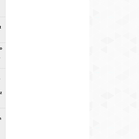
t
no
o
o
uz
n