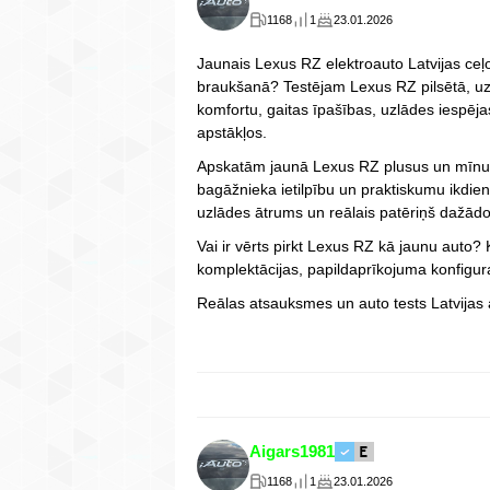
1168
1
23.01.2026
Jaunais Lexus RZ elektroauto Latvijas ceļo
braukšanā? Testējam Lexus RZ pilsētā, uz 
komfortu, gaitas īpašības, uzlādes iespēja
apstākļos.
Apskatām jaunā Lexus RZ plusus un mīnusus
bagāžnieka ietilpību un praktiskumu ikdie
uzlādes ātrums un reālais patēriņš dažā
Vai ir vērts pirkt Lexus RZ kā jaunu auto?
komplektācijas, papildaprīkojuma konfigura
Reālas atsauksmes un auto tests Latvijas 
Aigars1981
1168
1
23.01.2026