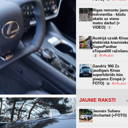
Rīgas remontu jaun
mērvienība - kļūdu
skaits uz vienu
metru darbu! (+
VIDEO)
7
Austrijā uzsāk Ķīna
elektriskā kraviniek
SuperPanther
eTopas600 ražošan
2
Gandrīz 900 Zs
jaudīgais Ķīnas
superhibrīds būs
pieejams Eiropā (+
FOTO)
10
JAUNIE RAKSTI
Jaunais Subaru
Uncharted (+FOTO)