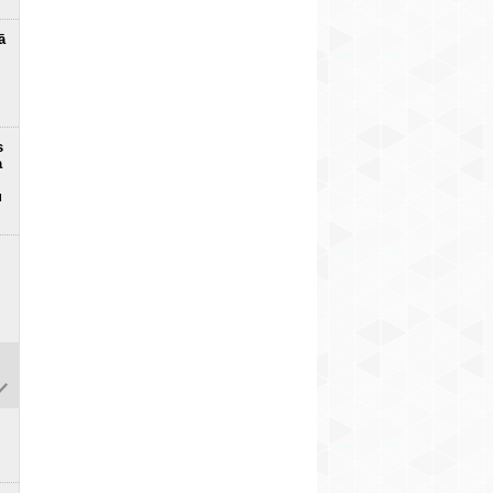
ā
s
a
u