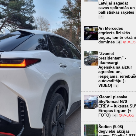
Latvijai sagādāt
savas spārnotās un
ballistiskās raķetes
5
Arī Mercedes
atgriezīs fiziskās
pogas, tomēr ekrāni
dominēs
6
"Zvaniet
prezidentam" -
likumsargi
Āgenskalnā aiztur
agresīvu un,
iespējams, iereibuš
autovadītāju (+
VIDEO)
3
Xiaomi piesaka
SkyNomad N70
EREV – luksusa SU
Eiropas tirgum (+
FOTO)
4
Šodien (5.08)
degvielai akcijas
cenas: Dīzelis 1.817