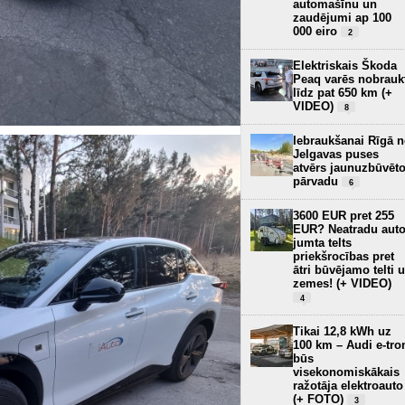
automašīnu un
zaudējumi ap 100
000 eiro
2
Elektriskais Škoda
Peaq varēs nobrauk
līdz pat 650 km (+
VIDEO)
8
Iebraukšanai Rīgā 
Jelgavas puses
atvērs jaunuzbūvēt
pārvadu
6
3600 EUR pret 255
EUR? Neatradu aut
jumta telts
priekšrocības pret
ātri būvējamo telti 
zemes! (+ VIDEO)
4
Tikai 12,8 kWh uz
100 km – Audi e-tro
būs
visekonomiskākais
ražotāja elektroauto
(+ FOTO)
3