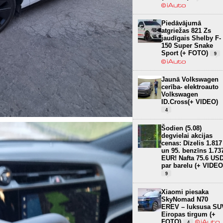
Piedāvājumā
atgriežas 821 Zs
jaudīgais Shelby F-
150 Super Snake
Sport (+ FOTO)
9
Jaunā Volkswagen
cerība- elektroauto
Volkswagen
ID.Cross(+ VIDEO)
4
Šodien (5.08)
degvielai akcijas
cenas: Dīzelis 1.817
un 95. benzīns 1.73
EUR! Nafta 75.6 US
par barelu (+ VIDEO
9
Xiaomi piesaka
SkyNomad N70
EREV – luksusa SU
Eiropas tirgum (+
FOTO)
4