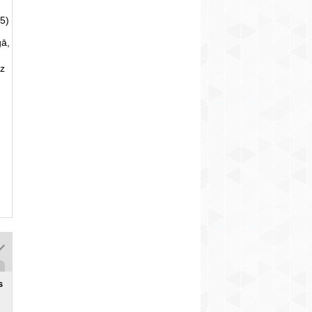
5)
gā,
uz
s