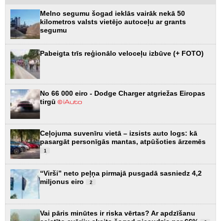
Melno segumu šogad ieklās vairāk nekā 50
kilometros valsts vietējo autoceļu ar grants
segumu
Pabeigta trīs reģionālo veloceļu izbūve (+ FOTO)
No 66 000 eiro - Dodge Charger atgriežas Eiropas
tirgū
Ceļojuma suvenīru vietā – izsists auto logs: kā
pasargāt personīgās mantas, atpūšoties ārzemēs
1
“Virši” neto peļņa pirmajā pusgadā sasniedz 4,2
miljonus eiro
2
Vai pāris minūtes ir riska vērtas? Ar apdzīšanu