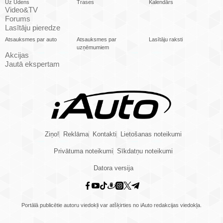
Uz Ūdens
Trases
Kalendārs
Video&TV
Forums
Lasītāju pieredze
Atsauksmes par auto
Atsauksmes par
Lasītāju raksti
uzņēmumiem
Akcijas
Jautā ekspertam
Ziņo!
Reklāma
Kontakti
Lietošanas noteikumi
Privātuma noteikumi
Sīkdatņu noteikumi
Datora versija
Portālā publicētie autoru viedokļi var atšķirties no iAuto redakcijas viedokļa.