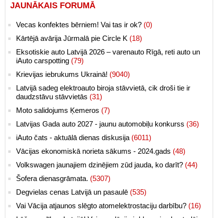
JAUNĀKAIS FORUMĀ
Vecas konfektes bērniem! Vai tas ir ok?
(0)
Kārtējā avārija Jūrmalā pie Circle K
(18)
Eksotiskie auto Latvijā 2026 – varenauto Rīgā, reti auto un
iAuto carspotting
(79)
Krievijas iebrukums Ukrainā!
(9040)
Latvijā sadeg elektroauto biroja stāvvietā, cik droši tie ir
daudzstāvu stāvvietās
(31)
Moto salidojums Ķemeros
(7)
Latvijas Gada auto 2027 - jaunu automobiļu konkurss
(36)
iAuto čats - aktuālā dienas diskusija
(6011)
Vācijas ekonomiskā norieta sākums - 2024.gads
(48)
Volkswagen jaunajiem dzinējiem zūd jauda, ko darīt?
(44)
Šofera dienasgrāmata.
(5307)
Degvielas cenas Latvijā un pasaulē
(535)
Vai Vācija atjaunos slēgto atomelektrostaciju darbību?
(16)