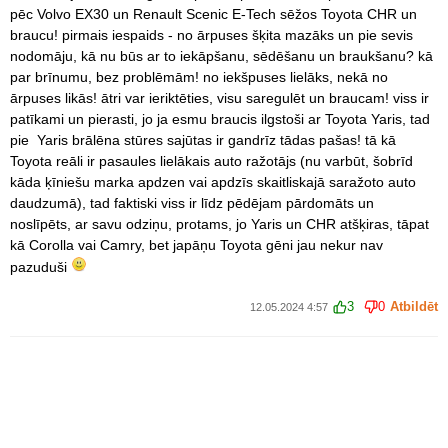
pēc Volvo EX30 un Renault Scenic E-Tech sēžos Toyota CHR un
braucu! pirmais iespaids - no ārpuses šķita mazāks un pie sevis
nodomāju, kā nu būs ar to iekāpšanu, sēdēšanu un braukšanu? kā
par brīnumu, bez problēmām! no iekšpuses lielāks, nekā no
ārpuses likās! ātri var ieriktēties, visu saregulēt un braucam! viss ir
patīkami un pierasti, jo ja esmu braucis ilgstoši ar Toyota Yaris, tad
pie Yaris brālēna stūres sajūtas ir gandrīz tādas pašas! tā kā
Toyota reāli ir pasaules lielākais auto ražotājs (nu varbūt, šobrīd
kāda ķīniešu marka apdzen vai apdzīs skaitliskajā saražoto auto
daudzumā), tad faktiski viss ir līdz pēdējam pārdomāts un
noslīpēts, ar savu odziņu, protams, jo Yaris un CHR atšķiras, tāpat
kā Corolla vai Camry, bet japāņu Toyota gēni jau nekur nav
pazuduši
3
0
Atbildēt
12.05.2024 4:57