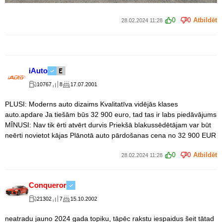
0
0
Atbildēt
28.02.2024 11:28
iAuto
10767
8
17.07.2001
PLUSI: Moderns auto dizaims Kvalitatīva vidējās klases
auto.apdare Ja tiešām būs 32 900 euro, tad tas ir labs piedāvājums
MĪNUSI: Nav tik ērti atvērt durvis Priekšā blakussēdētājam var būt
neērti novietot kājas Plānotā auto pārdošanas cena no 32 900 EUR
0
0
Atbildēt
28.02.2024 11:28
Conqueror
21302
7
15.10.2002
neatradu jauno 2024 gada topiku, tāpēc rakstu iespaidus šeit tātad