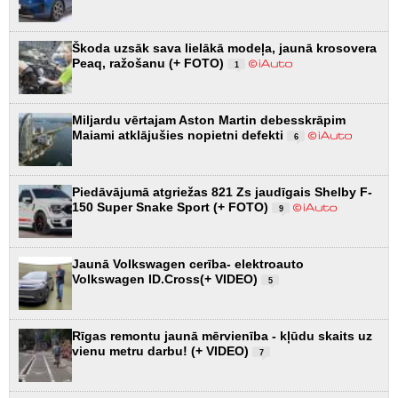
Škoda uzsāk sava lielākā modeļa, jaunā krosovera
Peaq, ražošanu (+ FOTO)
1
Miljardu vērtajam Aston Martin debesskrāpim
Maiami atklājušies nopietni defekti
6
Piedāvājumā atgriežas 821 Zs jaudīgais Shelby F-
150 Super Snake Sport (+ FOTO)
9
Jaunā Volkswagen cerība- elektroauto
Volkswagen ID.Cross(+ VIDEO)
5
Rīgas remontu jaunā mērvienība - kļūdu skaits uz
vienu metru darbu! (+ VIDEO)
7