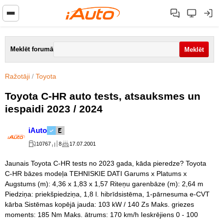
Meklēt forumā
Ražotāji
/
Toyota
Toyota C-HR auto tests, atsauksmes un
iespaidi 2023 / 2024
iAuto
10767
8
17.07.2001
Jaunais Toyota C-HR tests no 2023 gada, kāda pieredze? Toyota
C-HR bāzes modeļa TEHNISKIE DATI Garums x Platums x
Augstums (m): 4,36 x 1,83 x 1,57 Riteņu garenbāze (m): 2,64 m
Piedziņa: priekšpiedziņa, 1,8 l. hibrīdsistēma, 1-pārnesuma e-CVT
kārba Sistēmas kopējā jauda: 103 kW / 140 Zs Maks. griezes
moments: 185 Nm Maks. ātrums: 170 km/h Ieskrējiens 0 - 100