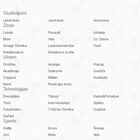
Sludinājumi
Lietoti Auto
Jauni Auto
Autonoma
Ziņas
Latvijā
Pasaulē
Izklaide
Moto
Velo
Uz Ūdens
Smagā Tehnika
Lauksaimniecība
Testi
Reklāmraksti
Redaktora Izvēle
Vīriem
Drošība
Avārijas
Policija
Akadēmija
Satiksme
Garāžā
Ceļojumi
Militāri
Autoklubi
Karte
Reakcijas tests
Tehnoloģijas
Enerģētika
Tālruņi
Datori&Portatīvie
Testi
Internets&App
Spēles
Foto&Video
TV&Cita Tehnika
Gadžeti
Dažādi
Sports
Rallijs
Kross
Šoseja
4x4
Moto
Velo