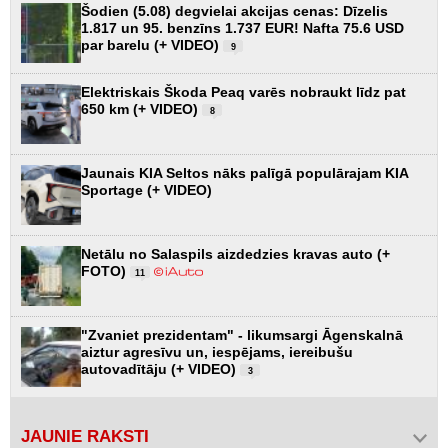
Šodien (5.08) degvielai akcijas cenas: Dīzelis
1.817 un 95. benzīns 1.737 EUR! Nafta 75.6 USD
par barelu (+ VIDEO)
9
Elektriskais Škoda Peaq varēs nobraukt līdz pat
650 km (+ VIDEO)
8
Jaunais KIA Seltos nāks palīgā populārajam KIA
Sportage (+ VIDEO)
Netālu no Salaspils aizdedzies kravas auto (+
FOTO)
11
"Zvaniet prezidentam" - likumsargi Āgenskalnā
aiztur agresīvu un, iespējams, iereibušu
autovadītāju (+ VIDEO)
3
JAUNIE RAKSTI