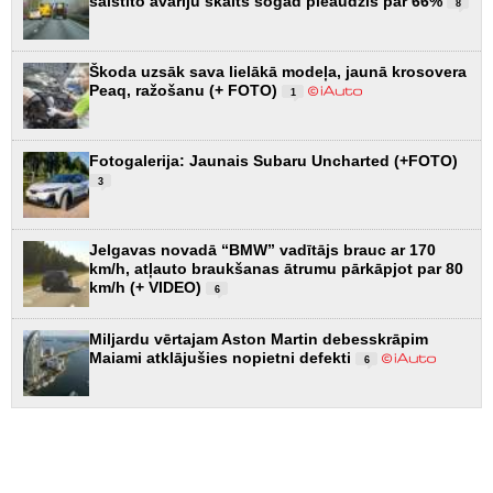
saistīto avāriju skaits šogad pieaudzis par 66%
8
Škoda uzsāk sava lielākā modeļa, jaunā krosovera
Peaq, ražošanu (+ FOTO)
1
Fotogalerija: Jaunais Subaru Uncharted (+FOTO)
3
Jelgavas novadā “BMW” vadītājs brauc ar 170
km/h, atļauto braukšanas ātrumu pārkāpjot par 80
km/h (+ VIDEO)
6
Miljardu vērtajam Aston Martin debesskrāpim
Maiami atklājušies nopietni defekti
6