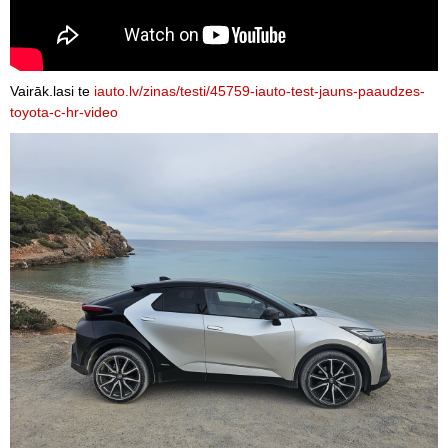
Vairāk.lasi te
iauto.lv/zinas/testi/45759-iauto-test-jauns-paaudzes-
toyota-c-hr-video