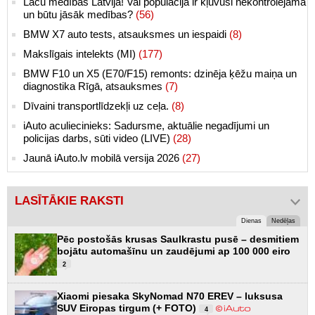
Lāču medības Latvijā! Vai populācija ir kļuvusi nekontrolējama
un būtu jāsāk medības?
(56)
BMW X7 auto tests, atsauksmes un iespaidi
(8)
Makslīgais intelekts (MI)
(177)
BMW F10 un X5 (E70/F15) remonts: dzinēja ķēžu maiņa un
diagnostika Rīgā, atsauksmes
(7)
Dīvaini transportlīdzekļi uz ceļa.
(8)
iAuto aculiecinieks: Sadursme, aktuālie negadījumi un
policijas darbs, sūti video (LIVE)
(28)
Jaunā iAuto.lv mobilā versija 2026
(27)
LASĪTĀKIE RAKSTI
Dienas
Nedēļas
Pēc postošās krusas Saulkrastu pusē – desmitiem
bojātu automašīnu un zaudējumi ap 100 000 eiro
2
Xiaomi piesaka SkyNomad N70 EREV – luksusa
SUV Eiropas tirgum (+ FOTO)
4