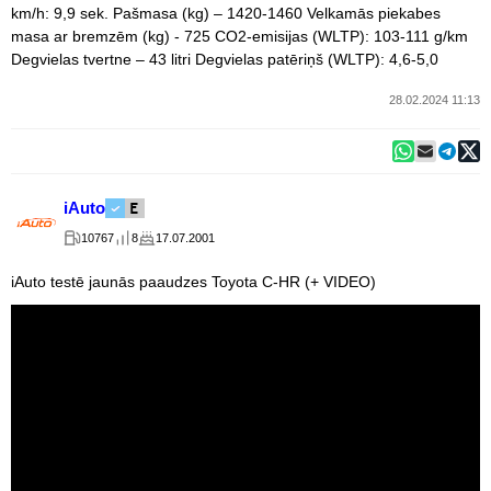
km/h: 9,9 sek. Pašmasa (kg) – 1420-1460 Velkamās piekabes
masa ar bremzēm (kg) - 725 CO2-emisijas (WLTP): 103-111 g/km
Degvielas tvertne – 43 litri Degvielas patēriņš (WLTP): 4,6-5,0
28.02.2024 11:13
iAuto
10767
8
17.07.2001
iAuto testē jaunās paaudzes Toyota C-HR (+ VIDEO)