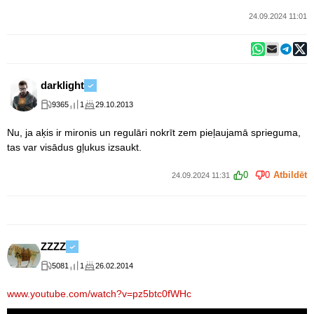
24.09.2024 11:01
darklight
9365
1
29.10.2013
Nu, ja aķis ir mironis un regulāri nokrīt zem pieļaujamā sprieguma,
tas var visādus gļukus izsaukt.
0
0
Atbildēt
24.09.2024 11:31
ZZZZ
5081
1
26.02.2014
www.youtube.com/watch?v=pz5btc0fWHc