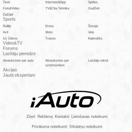
Testi
Internets&App
Spēles
Foto&Video
TV&Cita Tehnika
Gadžeti
Dažādi
Sports
Rallijs
Kross
Šoseja
4x4
Moto
Velo
Uz Ūdens
Trases
Kalendārs
Video&TV
Forums
Lasītāju pieredze
Atsauksmes par auto
Atsauksmes par
Lasītāju raksti
uzņēmumiem
Akcijas
Jautā ekspertam
Ziņo!
Reklāma
Kontakti
Lietošanas noteikumi
Privātuma noteikumi
Sīkdatņu noteikumi