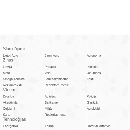
Sludinājumi
Lietoti Auto
Jauni Auto
Autonoma
Ziņas
Latvijā
Pasaulē
Izklaide
Moto
Velo
Uz Ūdens
Smagā Tehnika
Lauksaimniecība
Testi
Reklāmraksti
Redaktora Izvēle
Vīriem
Drošība
Avārijas
Policija
Akadēmija
Satiksme
Garāžā
Ceļojumi
Militāri
Autoklubi
Karte
Reakcijas tests
Tehnoloģijas
Enerģētika
Tālruņi
Datori&Portatīvie