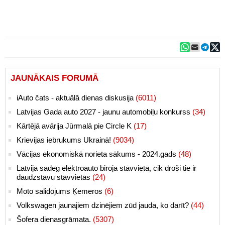
JAUNĀKAIS FORUMĀ
iAuto čats - aktuālā dienas diskusija
(6011)
Latvijas Gada auto 2027 - jaunu automobiļu konkurss
(34)
Kārtējā avārija Jūrmalā pie Circle K
(17)
Krievijas iebrukums Ukrainā!
(9034)
Vācijas ekonomiskā norieta sākums - 2024.gads
(48)
Latvijā sadeg elektroauto biroja stāvvietā, cik droši tie ir
daudzstāvu stāvvietās
(24)
Moto salidojums Ķemeros
(6)
Volkswagen jaunajiem dzinējiem zūd jauda, ko darīt?
(44)
Šofera dienasgrāmata.
(5307)