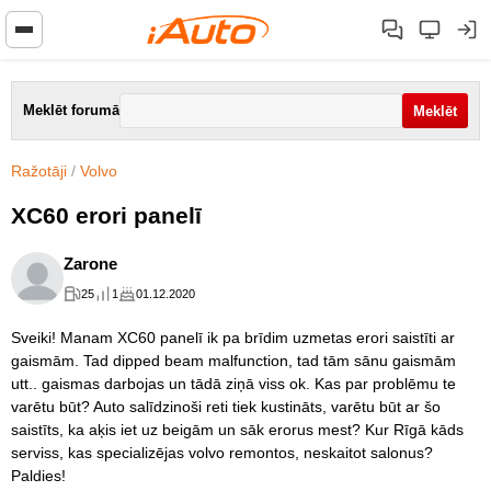
Meklēt forumā
Ražotāji
/
Volvo
XC60 erori panelī
Zarone
25
1
01.12.2020
Sveiki! Manam XC60 panelī ik pa brīdim uzmetas erori saistīti ar
gaismām. Tad dipped beam malfunction, tad tām sānu gaismām
utt.. gaismas darbojas un tādā ziņā viss ok. Kas par problēmu te
varētu būt? Auto salīdzinoši reti tiek kustināts, varētu būt ar šo
saistīts, ka aķis iet uz beigām un sāk erorus mest? Kur Rīgā kāds
serviss, kas specializējas volvo remontos, neskaitot salonus?
Paldies!