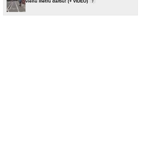
vienu metru darbu! (+ VIDEO)
7