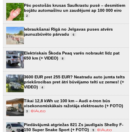
Pēc postošās krusas Saulkrastu pusē – desmitiem
bojātu automašīnu un zaudējumi ap 100 000 eiro
2
Iebraukšanai Rīgā no Jelgavas puses atvērs
jaunuzbūvēto pārvadu
6
Elektriskais Škoda Peaq varēs nobraukt līdz pat
650 km (+ VIDEO)
8
3600 EUR pret 255 EUR? Neatradu auto jumta telts
priekšrocības pret ātri būvējamo telti uz zemes! (+
VIDEO)
4
Tikai 12,8 kWh uz 100 km – Audi e-tron būs
visekonomiskākais ražotāja elektroauto (+ FOTO)
3
Piedāvājumā atgriežas 821 Zs jaudīgais Shelby F-
150 Super Snake Sport (+ FOTO)
9