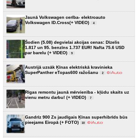
Jaunā Volkswagen cerība- elektroauto
Volkswagen ID.Cross(+ VIDEO)
4
Šodien (5.08) degvielai akcijas cenas: Dīzelis
1.817 un 95. benzīns 1.737 EUR! Nafta 75.6 USD
par barelu (+ VIDEO)
9
Austrijā uzsāk Ķīnas elektriskā kravinieka
SuperPanther eTopas600 ražošanu
2
Rīgas remontu jaunā mērvienība - kļūdu skaits uz
vienu metru darbu! (+ VIDEO)
7
Gandrīz 900 Zs jaudīgais Ķīnas superhibrīds būs
pieejams Eiropā (+ FOTO)
10