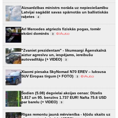
Aizsardzības ministrs norāda uz nepieciešamību
Latvijai sagādāt savas spārnotās un ballistiskās
raķetes
4
Arī Mercedes atgriezīs fiziskās pogas, tomēr
ekrāni dominēs
3
"Zvaniet prezidentam" - likumsargi Āgenskalnā
aiztur agresīvu un, iespējams, iereibušu
autovadītāju (+ VIDEO)
3
Xiaomi piesaka SkyNomad N70 EREV – luksusa
SUV Eiropas tirgum (+ FOTO)
3
Šodien (5.08) degvielai akcijas cenas: Dīzelis
1.817 un 95. benzīns 1.737 EUR! Nafta 75.6 USD
par barelu (+ VIDEO)
9
Rīgas remontu jaunā mērvienība - kļūdu skaits uz