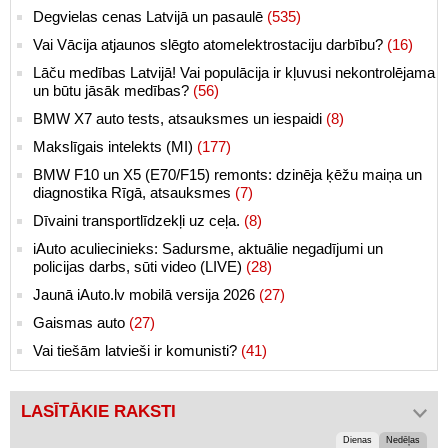
Degvielas cenas Latvijā un pasaulē
(535)
Vai Vācija atjaunos slēgto atomelektrostaciju darbību?
(16)
Lāču medības Latvijā! Vai populācija ir kļuvusi nekontrolējama
un būtu jāsāk medības?
(56)
BMW X7 auto tests, atsauksmes un iespaidi
(8)
Makslīgais intelekts (MI)
(177)
BMW F10 un X5 (E70/F15) remonts: dzinēja ķēžu maiņa un
diagnostika Rīgā, atsauksmes
(7)
Dīvaini transportlīdzekļi uz ceļa.
(8)
iAuto aculiecinieks: Sadursme, aktuālie negadījumi un
policijas darbs, sūti video (LIVE)
(28)
Jaunā iAuto.lv mobilā versija 2026
(27)
Gaismas auto
(27)
Vai tiešām latvieši ir komunisti?
(41)
LASĪTĀKIE RAKSTI
Dienas
Nedēļas