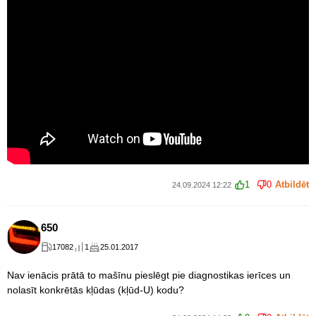
1
0
Atbildēt
24.09.2024 12:22
650
17082
1
25.01.2017
Nav ienācis prātā to mašīnu pieslēgt pie diagnostikas ierīces un
nolasīt konkrētās kļūdas (kļūd-U) kodu?