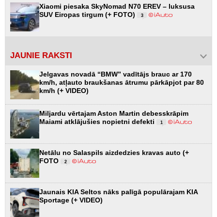
Xiaomi piesaka SkyNomad N70 EREV – luksusa
SUV Eiropas tirgum (+ FOTO)
3
JAUNIE RAKSTI
Jelgavas novadā “BMW” vadītājs brauc ar 170
km/h, atļauto braukšanas ātrumu pārkāpjot par 80
km/h (+ VIDEO)
Miljardu vērtajam Aston Martin debesskrāpim
Maiami atklājušies nopietni defekti
1
Netālu no Salaspils aizdedzies kravas auto (+
FOTO
2
Jaunais KIA Seltos nāks palīgā populārajam KIA
Sportage (+ VIDEO)