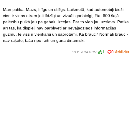
Man patika. Mazs, fifīgs un stilīgs. Laikmetā, kad automobiļi bieži
vien ir viens otram ļoti līdzīgi un vizuāli garlaicīgi, Fiat 600 šajā
pelēcību pulkā jau pa gabalu izceļas. Par to vien jau uzslava. Patika
arī tas, ka displeji nav pārblīvēti ar nevajadzīags informācijas
gūzmu, te viss ir vienkārši un saprotami. Kā brauc? Normāli brauc -
nav raķete, taču ripo raiti un gana dinamiski.
1
0
Atbildēt
13.11.2024 16:27