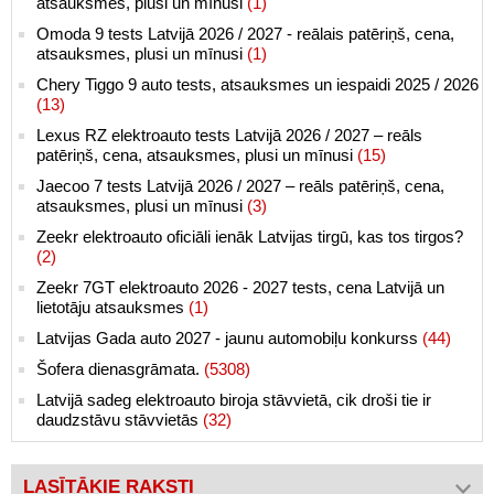
atsauksmes, plusi un mīnusi
(1)
Omoda 9 tests Latvijā 2026 / 2027 - reālais patēriņš, cena,
atsauksmes, plusi un mīnusi
(1)
Chery Tiggo 9 auto tests, atsauksmes un iespaidi 2025 / 2026
(13)
Lexus RZ elektroauto tests Latvijā 2026 / 2027 – reāls
patēriņš, cena, atsauksmes, plusi un mīnusi
(15)
Jaecoo 7 tests Latvijā 2026 / 2027 – reāls patēriņš, cena,
atsauksmes, plusi un mīnusi
(3)
Zeekr elektroauto oficiāli ienāk Latvijas tirgū, kas tos tirgos?
(2)
Zeekr 7GT elektroauto 2026 - 2027 tests, cena Latvijā un
lietotāju atsauksmes
(1)
Latvijas Gada auto 2027 - jaunu automobiļu konkurss
(44)
Šofera dienasgrāmata.
(5308)
Latvijā sadeg elektroauto biroja stāvvietā, cik droši tie ir
daudzstāvu stāvvietās
(32)
LASĪTĀKIE RAKSTI