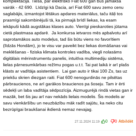
komplektācijā. Tiesa, par elektrisko Fiat 600 gan būs jāmaksā
vairāk - 42 690. Līdzīgi kā Dacia, arī Fiat 600 savu zemo cenu
saglabājis, izmantojot lētākus apdares materiālus, taču itāļi tos
prasmīgi sakombinējuši tā, ka pirmajā brīdī liekas, ka esam
iekāpuši kādā augstākas klases auto. Vienīgi pieskaroties jūtama
cietā plastmasa apdarē. Ja konkursa ietvaros mēs apbalvotu arī
saprotamākos auto modeļus, tad šis būtu viens no favorītiem
(līdzās Hondām), jo te visu var paveikt bez liekas domāšanas vai
meklēšanas - fiziska klimata kontroles vadība, viegli nolasāms
digitālais mērinstrumentu panelis, intuitīva multimediju sistēma,
lielas pārnesumkārbas režīmu pogas u.t.t. Tai pat laikā ir arī plašs
klāsts ar vadītāja asistentiem. Lai gan auto ir tikai 100 Zs, tas uz
priekšu skrien diezgan raiti. Fiat 600 nenogurdinās ne pilsētas
pārbraucienos, ne arī garākos braucienos pa šoseju. Tam ir ērti
sēdekļi un laba vadītāja sēdpozīcija. Aizmugurējā rindā vietas gan ir
mazāk, bet šis jau arī nav nekāds lielais modelis. Šis modelis ar
savu vienkāršību un neuzbāzību māk radīt sajūtu, ka neko citu
bezrūpīgai braukšanai ikdienā nemaz nevajag.
0
0
Atbildēt
27.11.2024 11:19