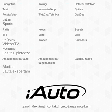
Enerģētika
Tālruņi
Datori&Portatīvie
Testi
Internets&App
Spēles
Foto&Video
TV&Cita Tehnika
Gadžeti
Dažādi
Sports
Rallijs
Kross
Šoseja
4x4
Moto
Velo
Uz Ūdens
Trases
Kalendārs
Video&TV
Forums
Lasītāju pieredze
Atsauksmes par auto
Atsauksmes par
Lasītāju raksti
uzņēmumiem
Akcijas
Jautā ekspertam
Ziņo!
Reklāma
Kontakti
Lietošanas noteikumi