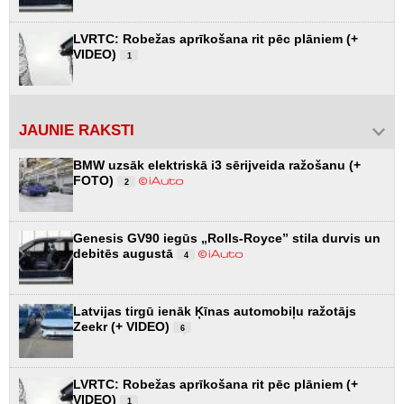
LVRTC: Robežas aprīkošana rit pēc plāniem (+
VIDEO)
1
JAUNIE RAKSTI
BMW uzsāk elektriskā i3 sērijveida ražošanu (+
FOTO)
2
Genesis GV90 iegūs „Rolls-Royce” stila durvis un
debitēs augustā
4
Latvijas tirgū ienāk Ķīnas automobiļu ražotājs
Zeekr (+ VIDEO)
6
LVRTC: Robežas aprīkošana rit pēc plāniem (+
VIDEO)
1