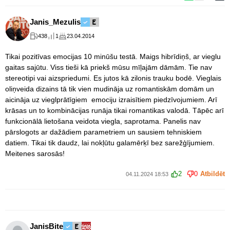
Janis_Mezulis
438
1
23.04.2014
Tikai pozitīvas emocijas 10 minūšu testā. Maigs hibrīdiņš, ar vieglu
gaitas sajūtu. Viss tieši kā priekš mūsu mīļajām dāmām. Tie nav
stereotipi vai aizspriedumi. Es jutos kā zilonis trauku bodē. Vieglais
oliņveida dizains tā tik vien mudināja uz romantiskām domām un
aicināja uz vieglprātīgiem emociju izraisītiem piedzīvojumiem. Arī
krāsas un to kombinācijas runāja tikai romantikas valodā. Tāpēc arī
funkcionālā lietošana veidota viegla, saprotama. Panelis nav
pārslogots ar dažādiem parametriem un sausiem tehniskiem
datiem. Tikai tik daudz, lai nokļūtu galamērķī bez sarežģījumiem.
Meitenes sarosās!
2
0
Atbildēt
04.11.2024 18:53
JanisBite