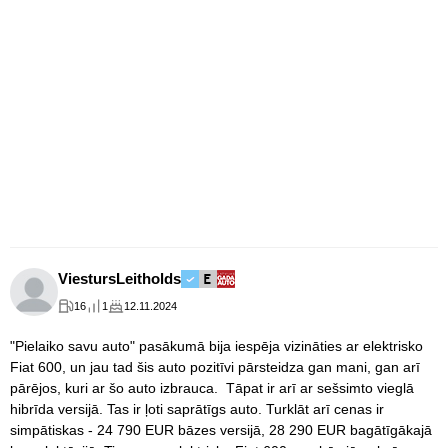
ViestursLeitholds
16
1
12.11.2024
"Pielaiko savu auto" pasākumā bija iespēja vizināties ar elektrisko
Fiat 600, un jau tad šis auto pozitīvi pārsteidza gan mani, gan arī
pārējos, kuri ar šo auto izbrauca. Tāpat ir arī ar sešsimto vieglā
hibrīda versijā. Tas ir ļoti saprātīgs auto. Turklāt arī cenas ir
simpātiskas - 24 790 EUR bāzes versijā, 28 290 EUR bagātīgākajā