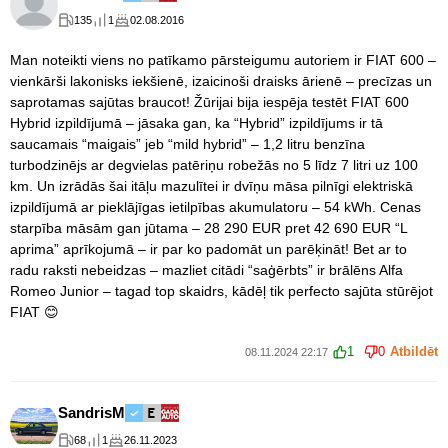
135
1
02.08.2016
Man noteikti viens no patīkamo pārsteigumu autoriem ir FIAT 600 –
vienkārši lakonisks iekšienē, izaicinoši draisks ārienē – precīzas un
saprotamas sajūtas braucot! Žūrijai bija iespēja testēt FIAT 600
Hybrid izpildījumā – jāsaka gan, ka “Hybrid” izpildījums ir tā
saucamais “maigais” jeb “mild hybrid” – 1,2 litru benzīna
turbodzinējs ar degvielas patēriņu robežās no 5 līdz 7 litri uz 100
km. Un izrādās šai itāļu mazulītei ir dvīņu māsa pilnīgi elektriskā
izpildījumā ar pieklājīgas ietilpības akumulatoru – 54 kWh. Cenas
starpība māsām gan jūtama – 28 290 EUR pret 42 690 EUR “L
aprima” aprīkojumā – ir par ko padomāt un parēķināt! Bet ar to
radu raksti nebeidzas – mazliet citādi “saģērbts” ir brālēns Alfa
Romeo Junior – tagad top skaidrs, kādēļ tik perfecto sajūta stūrējot
FIAT 😊
1
0
Atbildēt
08.11.2024 22:17
SandrisM
68
1
26.11.2023