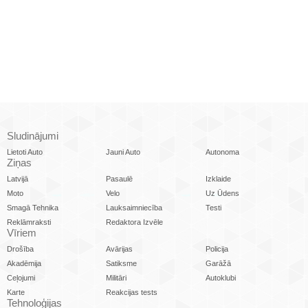
Sludinājumi
Lietoti Auto
Jauni Auto
Autonoma
Ziņas
Latvijā
Pasaulē
Izklaide
Moto
Velo
Uz Ūdens
Smagā Tehnika
Lauksaimniecība
Testi
Reklāmraksti
Redaktora Izvēle
Vīriem
Drošība
Avārijas
Policija
Akadēmija
Satiksme
Garāžā
Ceļojumi
Militāri
Autoklubi
Karte
Reakcijas tests
Tehnoloģijas