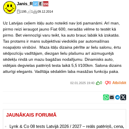
Janis_R
195
1
09.12.2014
Uz Latvijas ceļiem itāļu auto noteikti nav ļoti pamanāmi. Arī man,
pirmo reizi ieraugot jauno Fiat 600, neradās vēlme to testēt kā
pirmo. Bet viennozīgi varu teikt, ka auto brauc labāk kā izskatās.
Tas protams ir mans subjektīvai viedoklis par automašīnas
noapaļoto virsbūvi. Maza itāļu dizaina pērlīte ar lielu salonu, ērtu
sēdpozīciju vadītājam, diezgan lielu plašumu arī aizmugurējā
sēdekļu rindā un mazu bagāžas nodalījumu. Dinamisks auto,
vidējais degvielas patēriņš testa laikā 5,5 l/100km. Salona dizains
atturīgi elegants. Vadītāja sēdaklim laba masāžas funkciju paka.
0
0
Atbildēt
02.01.2025 19:40
JAUNĀKAIS FORUMĀ
Lynk & Co 08 tests Latvijā 2026 / 2027 – reāls patēriņš, cena,