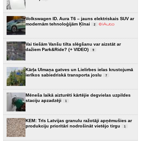
Volkswagen ID. Aura T6 – jauns elektriskais SUV ar
modernām tehnoloģijām Ķīnai
2
Vai tiešām Vanšu tilta slēgšanu var aizstāt ar
dažiem Park&Ride? (+ VIDEO)
9
Kārļa Ulmaņa gatves un Lielirbes ielas krustojumā
ierīkos sabiedriskā transporta joslu
7
Mēneša laikā aizturēti kārtējie degvielas uzpildes
staciju apzadzēji
1
KEM: Trīs Latvijas granulu ražotāji apņēmušies ar
produkciju prioritāri nodrošināt vietējo tirgu
1