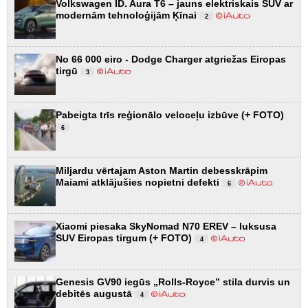
Volkswagen ID. Aura T6 – jauns elektriskais SUV ar
modernām tehnoloģijām Ķīnai
2
No 66 000 eiro - Dodge Charger atgriežas Eiropas
tirgū
3
Pabeigta trīs reģionālo veloceļu izbūve (+ FOTO)
6
Miljardu vērtajam Aston Martin debesskrāpim
Maiami atklājušies nopietni defekti
6
Xiaomi piesaka SkyNomad N70 EREV – luksusa
SUV Eiropas tirgum (+ FOTO)
4
Genesis GV90 iegūs „Rolls-Royce” stila durvis un
debitēs augustā
4