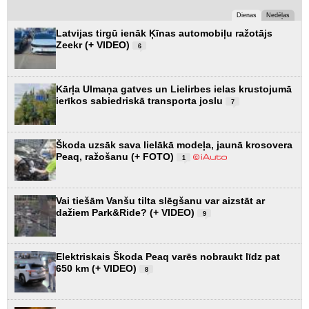
Dienas
Nedēļas
Latvijas tirgū ienāk Ķīnas automobiļu ražotājs
Zeekr (+ VIDEO)
6
Kārļa Ulmaņa gatves un Lielirbes ielas krustojumā
ierīkos sabiedriskā transporta joslu
7
Škoda uzsāk sava lielākā modeļa, jaunā krosovera
Peaq, ražošanu (+ FOTO)
1
Vai tiešām Vanšu tilta slēgšanu var aizstāt ar
dažiem Park&Ride? (+ VIDEO)
9
Elektriskais Škoda Peaq varēs nobraukt līdz pat
650 km (+ VIDEO)
8