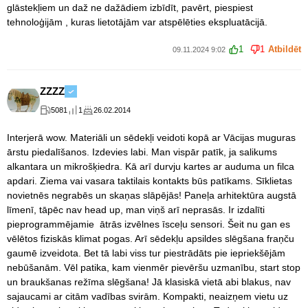
glāstekļiem un daž ne dažādiem izbīdīt, pavērt, piespiest
tehnoloģijām , kuras lietotājām var atspēlēties ekspluatācijā.
1
1
Atbildēt
09.11.2024 9:02
ZZZZ
5081
1
26.02.2014
Interjerā wow. Materiāli un sēdekļi veidoti kopā ar Vācijas muguras
ārstu piedalīšanos. Izdevies labi. Man vispār patīk, ja salikums
alkantara un mikrošķiedra. Kā arī durvju kartes ar auduma un filca
apdari. Ziema vai vasara taktilais kontakts būs patīkams. Sīklietas
novietnēs negrabēs un skaņas slāpējās! Paneļa arhitektūra augstā
līmenī, tāpēc nav head up, man viņš arī neprasās. Ir izdalīti
pieprogrammējamie ātrās izvēlnes īsceļu sensori. Šeit nu gan es
vēlētos fiziskās klimat pogas. Arī sēdekļu apsildes slēgšana fraņču
gaumē izveidota. Bet tā labi viss tur piestrādāts pie iepriekšējām
nebūšanām. Vēl patika, kam vienmēr pievēršu uzmanību, start stop
un braukšanas režīma slēgšana! Jā klasiskā vietā abi blakus, nav
sajaucami ar citām vadības svirām. Kompakti, neaizņem vietu uz