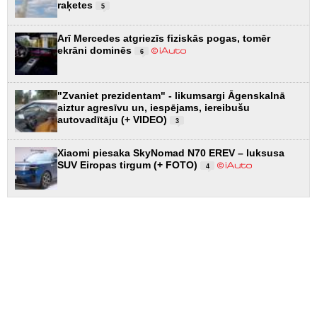
raķetes
5
Arī Mercedes atgriezīs fiziskās pogas, tomēr
ekrāni dominēs
6
"Zvaniet prezidentam" - likumsargi Āgenskalnā
aiztur agresīvu un, iespējams, iereibušu
autovadītāju (+ VIDEO)
3
Xiaomi piesaka SkyNomad N70 EREV – luksusa
SUV Eiropas tirgum (+ FOTO)
4