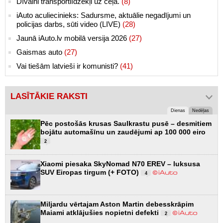
Dīvaini transportlīdzekļi uz ceļa.
(8)
iAuto aculiecinieks: Sadursme, aktuālie negadījumi un
policijas darbs, sūti video (LIVE)
(28)
Jaunā iAuto.lv mobilā versija 2026
(27)
Gaismas auto
(27)
Vai tiešām latvieši ir komunisti?
(41)
LASĪTĀKIE RAKSTI
Dienas
Nedēļas
Pēc postošās krusas Saulkrastu pusē – desmitiem
bojātu automašīnu un zaudējumi ap 100 000 eiro
2
Xiaomi piesaka SkyNomad N70 EREV – luksusa
SUV Eiropas tirgum (+ FOTO)
4
Miljardu vērtajam Aston Martin debesskrāpim
Maiami atklājušies nopietni defekti
2