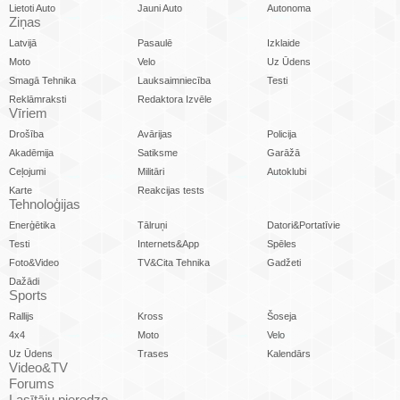
Lietoti Auto
Jauni Auto
Autonoma
Ziņas
Latvijā
Pasaulē
Izklaide
Moto
Velo
Uz Ūdens
Smagā Tehnika
Lauksaimniecība
Testi
Reklāmraksti
Redaktora Izvēle
Vīriem
Drošība
Avārijas
Policija
Akadēmija
Satiksme
Garāžā
Ceļojumi
Militāri
Autoklubi
Karte
Reakcijas tests
Tehnoloģijas
Enerģētika
Tālruņi
Datori&Portatīvie
Testi
Internets&App
Spēles
Foto&Video
TV&Cita Tehnika
Gadžeti
Dažādi
Sports
Rallijs
Kross
Šoseja
4x4
Moto
Velo
Uz Ūdens
Trases
Kalendārs
Video&TV
Forums
Lasītāju pieredze