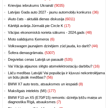
Krievijas iebrukums Ukrainā!
(9035)
Latvijas Gada auto 2027 - jaunu automobiļu konkurss
(36)
iAuto čats - aktuālā dienas diskusija
(6011)
Kārtējā avārija Jūrmalā pie Circle K
(17)
Vācijas ekonomiskā norieta sākums - 2024.gads
(48)
Moto salidojums Ķemeros
(6)
Volkswagen jaunajiem dzinējiem zūd jauda, ko darīt?
(44)
Šofera dienasgrāmata.
(5307)
Degvielas cenas Latvijā un pasaulē
(535)
Vai Vācija atjaunos slēgto atomelektrostaciju darbību?
(16)
Lāču medības Latvijā! Vai populācija ir kļuvusi nekontrolējama
un būtu jāsāk medības?
(56)
BMW X7 auto tests, atsauksmes un iespaidi
(8)
Makslīgais intelekts (MI)
(177)
BMW F10 un X5 (E70/F15) remonts: dzinēja ķēžu maiņa un
diagnostika Rīgā, atsauksmes
(7)