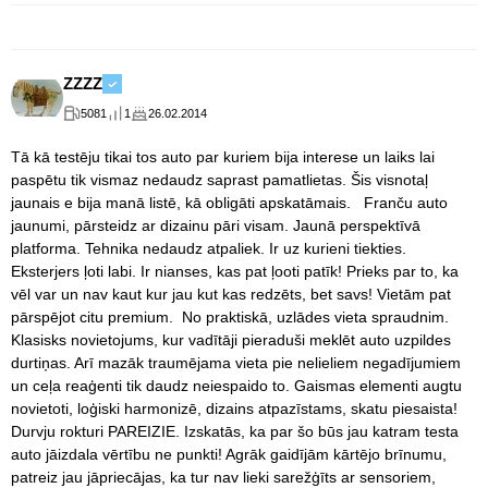
ZZZZ
5081
1
26.02.2014
Tā kā testēju tikai tos auto par kuriem bija interese un laiks lai
paspētu tik vismaz nedaudz saprast pamatlietas. Šis visnotaļ
jaunais e bija manā listē, kā obligāti apskatāmais. Franču auto
jaunumi, pārsteidz ar dizainu pāri visam. Jaunā perspektīvā
platforma. Tehnika nedaudz atpaliek. Ir uz kurieni tiekties.
Eksterjers ļoti labi. Ir nianses, kas pat ļooti patīk! Prieks par to, ka
vēl var un nav kaut kur jau kut kas redzēts, bet savs! Vietām pat
pārspējot citu premium. No praktiskā, uzlādes vieta spraudnim.
Klasisks novietojums, kur vadītāji pieraduši meklēt auto uzpildes
durtiņas. Arī mazāk traumējama vieta pie nelieliem negadījumiem
un ceļa reaģenti tik daudz neiespaido to. Gaismas elementi augtu
novietoti, loģiski harmonizē, dizains atpazīstams, skatu piesaista!
Durvju rokturi PAREIZIE. Izskatās, ka par šo būs jau katram testa
auto jāizdala vērtību ne punkti! Agrāk gaidījām kārtējo brīnumu,
patreiz jau jāpriecājas, ka tur nav lieki sarežģīts ar sensoriem,