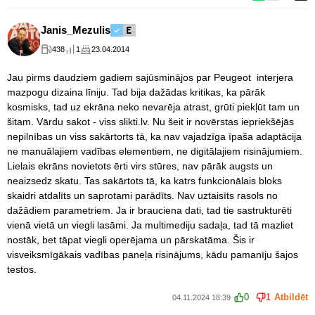
Janis_Mezulis
438
1
23.04.2014
Jau pirms daudziem gadiem sajūsminājos par Peugeot interjera
mazpogu dizaina līniju. Tad bija dažādas kritikas, ka pārāk
kosmisks, tad uz ekrāna neko nevarēja atrast, grūti piekļūt tam un
šitam. Vārdu sakot - viss slikti.lv. Nu šeit ir novērstas iepriekšējās
nepilnības un viss sakārtorts tā, ka nav vajadzīga īpaša adaptācija
ne manuālajiem vadības elementiem, ne digitālajiem risinājumiem.
Lielais ekrāns novietots ērti virs stūres, nav pārāk augsts un
neaizsedz skatu. Tas sakārtots tā, ka katrs funkcionālais bloks
skaidri atdalīts un saprotami parādīts. Nav uztaisīts rasols no
dažādiem parametriem. Ja ir brauciena dati, tad tie sastrukturēti
vienā vietā un viegli lasāmi. Ja multimediju sadaļa, tad tā mazliet
nostāk, bet tāpat viegli operējama un pārskatāma. Šis ir
visveiksmīgākais vadības paneļa risinājums, kādu pamanīju šajos
testos.
0
1
Atbildēt
04.11.2024 18:39