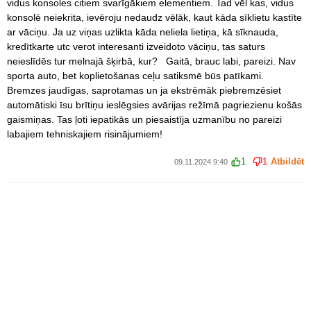
vidus konsoles citiem svarīgākiem elementiem. Tad vēl kas, vidus
konsolē neiekrita, ievēroju nedaudz vēlāk, kaut kāda sīklietu kastīte
ar vāciņu. Ja uz viņas uzlikta kāda neliela lietiņa, kā sīknauda,
kredītkarte utc verot interesanti izveidoto vāciņu, tas saturs
neieslīdēs tur melnajā šķirbā, kur? Gaitā, brauc labi, pareizi. Nav
sporta auto, bet koplietošanas ceļu satiksmē būs patīkami.
Bremzes jaudīgas, saprotamas un ja ekstrēmāk piebremzēsiet
automātiski īsu brītiņu ieslēgsies avārijas režīmā pagriezienu košās
gaismiņas. Tas ļoti iepatikās un piesaistīja uzmanību no pareizi
labajiem tehniskajiem risinājumiem!
1
1
Atbildēt
09.11.2024 9:40