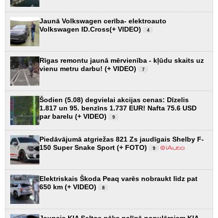
Jaunā Volkswagen cerība- elektroauto
Volkswagen ID.Cross(+ VIDEO)
4
Rīgas remontu jaunā mērvienība - kļūdu skaits uz
vienu metru darbu! (+ VIDEO)
7
Šodien (5.08) degvielai akcijas cenas: Dīzelis
1.817 un 95. benzīns 1.737 EUR! Nafta 75.6 USD
par barelu (+ VIDEO)
9
Piedāvājumā atgriežas 821 Zs jaudīgais Shelby F-
150 Super Snake Sport (+ FOTO)
9
Elektriskais Škoda Peaq varēs nobraukt līdz pat
650 km (+ VIDEO)
8