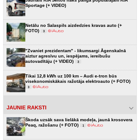
Jaunais KIA Seltos nāks palīgā populārajam KIA
Sportage (+ VIDEO)
Netālu no Salaspils aizdedzies kravas auto (+
FOTO)
3
"Zvaniet prezidentam" - likumsargi Āgenskalnā
aiztur agresīvu un, iespējams, iereibušu
autovadītāju (+ VIDEO)
3
Tikai 12,8 kWh uz 100 km – Audi e-tron būs
visekonomiskākais ražotāja elektroauto (+ FOTO)
3
JAUNIE RAKSTI
Škoda uzsāk sava lielākā modeļa, jaunā krosovera
Peaq, ražošanu (+ FOTO)
1