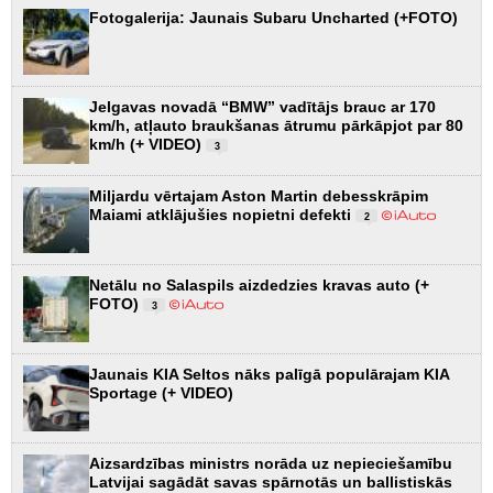
Fotogalerija: Jaunais Subaru Uncharted (+FOTO)
Jelgavas novadā “BMW” vadītājs brauc ar 170
km/h, atļauto braukšanas ātrumu pārkāpjot par 80
km/h (+ VIDEO)
3
Miljardu vērtajam Aston Martin debesskrāpim
Maiami atklājušies nopietni defekti
2
Netālu no Salaspils aizdedzies kravas auto (+
FOTO)
3
Jaunais KIA Seltos nāks palīgā populārajam KIA
Sportage (+ VIDEO)
Aizsardzības ministrs norāda uz nepieciešamību
Latvijai sagādāt savas spārnotās un ballistiskās