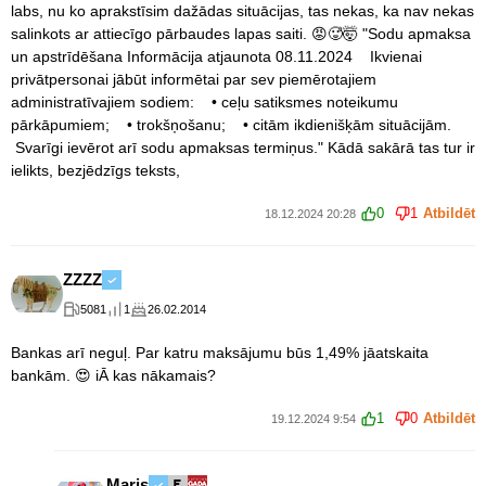
labs, nu ko aprakstīsim dažādas situācijas, tas nekas, ka nav nekas
salinkots ar attiecīgo pārbaudes lapas saiti. 😡🥵🤯 "Sodu apmaksa
un apstrīdēšana Informācija atjaunota 08.11.2024 Ikvienai
privātpersonai jābūt informētai par sev piemērotajiem
administratīvajiem sodiem: • ceļu satiksmes noteikumu
pārkāpumiem; • trokšņošanu; • citām ikdienišķām situācijām.
Svarīgi ievērot arī sodu apmaksas termiņus." Kādā sakārā tas tur ir
ielikts, bezjēdzīgs teksts,
0
1
Atbildēt
18.12.2024 20:28
ZZZZ
5081
1
26.02.2014
Bankas arī neguļ. Par katru maksājumu būs 1,49% jāatskaita
bankām. 😍 iĀ kas nākamais?
1
0
Atbildēt
19.12.2024 9:54
Maris