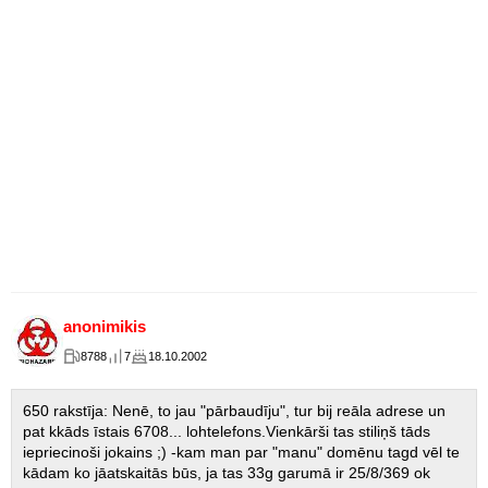
anonimikis
8788
7
18.10.2002
650 rakstīja: Nenē, to jau "pārbaudīju", tur bij reāla adrese un
pat kkāds īstais 6708... lohtelefons.Vienkārši tas stiliņš tāds
iepriecinoši jokains ;) -kam man par "manu" domēnu tagd vēl te
kādam ko jāatskaitās būs, ja tas 33g garumā ir 25/8/369 ok