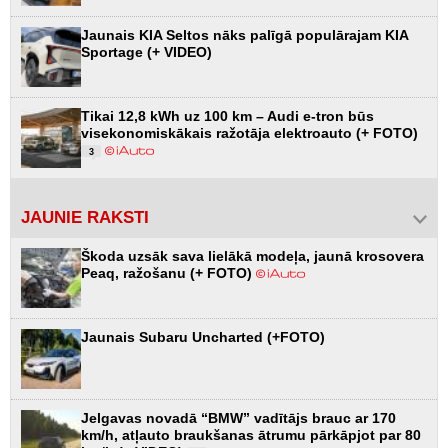
Jaunais KIA Seltos nāks palīgā populārajam KIA
Sportage (+ VIDEO)
Tikai 12,8 kWh uz 100 km – Audi e-tron būs
visekonomiskākais ražotāja elektroauto (+ FOTO)
3
JAUNIE RAKSTI
Škoda uzsāk sava lielākā modeļa, jaunā krosovera
Peaq, ražošanu (+ FOTO)
Jaunais Subaru Uncharted (+FOTO)
Jelgavas novadā “BMW” vadītājs brauc ar 170
km/h, atļauto braukšanas ātrumu pārkāpjot par 80