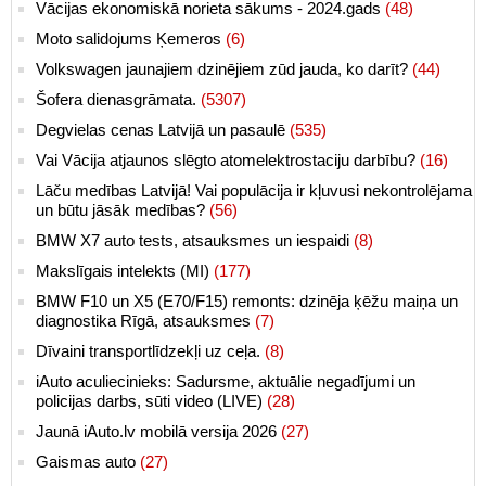
Vācijas ekonomiskā norieta sākums - 2024.gads
(48)
Moto salidojums Ķemeros
(6)
Volkswagen jaunajiem dzinējiem zūd jauda, ko darīt?
(44)
Šofera dienasgrāmata.
(5307)
Degvielas cenas Latvijā un pasaulē
(535)
Vai Vācija atjaunos slēgto atomelektrostaciju darbību?
(16)
Lāču medības Latvijā! Vai populācija ir kļuvusi nekontrolējama
un būtu jāsāk medības?
(56)
BMW X7 auto tests, atsauksmes un iespaidi
(8)
Makslīgais intelekts (MI)
(177)
BMW F10 un X5 (E70/F15) remonts: dzinēja ķēžu maiņa un
diagnostika Rīgā, atsauksmes
(7)
Dīvaini transportlīdzekļi uz ceļa.
(8)
iAuto aculiecinieks: Sadursme, aktuālie negadījumi un
policijas darbs, sūti video (LIVE)
(28)
Jaunā iAuto.lv mobilā versija 2026
(27)
Gaismas auto
(27)