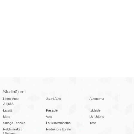
Sludinājumi
Lietoti Auto
Jauni Auto
Autonoma
Ziņas
Latvijā
Pasaulē
Izklaide
Moto
Velo
Uz Ūdens
Smagā Tehnika
Lauksaimniecība
Testi
Reklāmraksti
Redaktora Izvēle
Vīriem