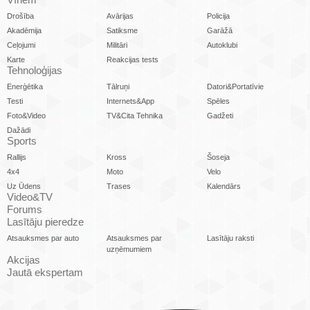
Drošība
Avārijas
Policija
Akadēmija
Satiksme
Garāžā
Ceļojumi
Militāri
Autoklubi
Karte
Reakcijas tests
Tehnoloģijas
Enerģētika
Tālruņi
Datori&Portatīvie
Testi
Internets&App
Spēles
Foto&Video
TV&Cita Tehnika
Gadžeti
Dažādi
Sports
Rallijs
Kross
Šoseja
4x4
Moto
Velo
Uz Ūdens
Trases
Kalendārs
Video&TV
Forums
Lasītāju pieredze
Atsauksmes par auto
Atsauksmes par
Lasītāju raksti
uzņēmumiem
Akcijas
Jautā ekspertam