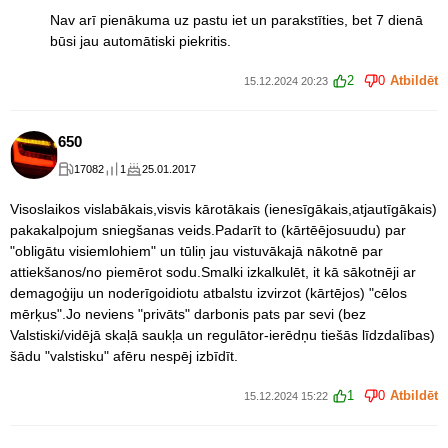
Nav arī pienākuma uz pastu iet un parakstīties, bet 7 dienā
būsi jau automātiski piekritis.
2
0
Atbildēt
15.12.2024 20:23
650
17082
1
25.01.2017
Visoslaikos vislabākais,visvis kārotākais (ienesīgākais,atjautīgākais)
pakakalpojum sniegšanas veids.Padarīt to (kārtēējosuudu) par
"obligātu visiemlohiem" un tūliņ jau vistuvākajā nākotnē par
attiekšanos/no piemērot sodu.Smalki izkalkulēt, it kā sākotnēji ar
demagoģiju un noderīgoidiotu atbalstu izvirzot (kārtējos) "cēlos
mērķus".Jo neviens "privāts" darbonis pats par sevi (bez
Valstiski/vidējā skaļā saukļa un regulātor-ierēdņu tiešās līdzdalības)
šādu "valstisku" afēru nespēj izbīdīt.
1
0
Atbildēt
15.12.2024 15:22