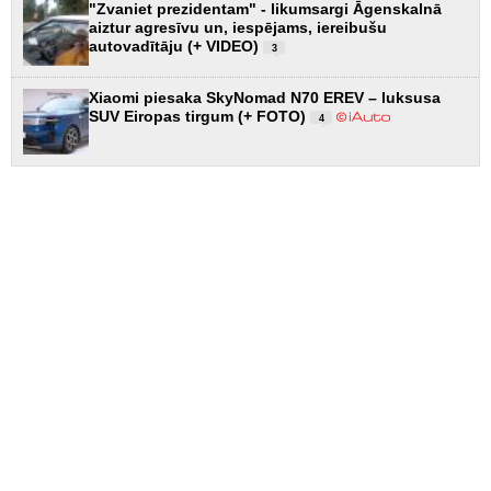
"Zvaniet prezidentam" - likumsargi Āgenskalnā
aiztur agresīvu un, iespējams, iereibušu
autovadītāju (+ VIDEO)
3
Xiaomi piesaka SkyNomad N70 EREV – luksusa
SUV Eiropas tirgum (+ FOTO)
4