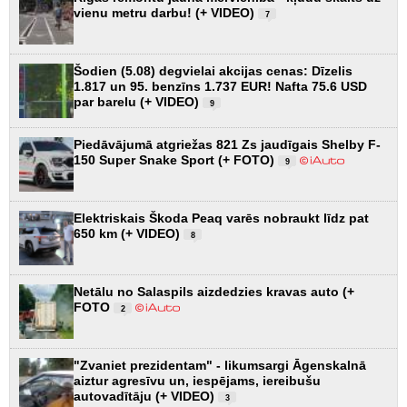
vienu metru darbu! (+ VIDEO)
7
Šodien (5.08) degvielai akcijas cenas: Dīzelis
1.817 un 95. benzīns 1.737 EUR! Nafta 75.6 USD
par barelu (+ VIDEO)
9
Piedāvājumā atgriežas 821 Zs jaudīgais Shelby F-
150 Super Snake Sport (+ FOTO)
9
Elektriskais Škoda Peaq varēs nobraukt līdz pat
650 km (+ VIDEO)
8
Netālu no Salaspils aizdedzies kravas auto (+
FOTO
2
"Zvaniet prezidentam" - likumsargi Āgenskalnā
aiztur agresīvu un, iespējams, iereibušu
autovadītāju (+ VIDEO)
3