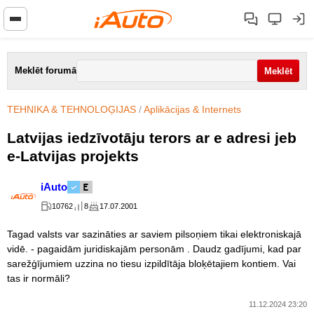
Meklēt forumā
TEHNIKA & TEHNOLOĢIJAS
/
Aplikācijas & Internets
Latvijas iedzīvotāju terors ar e adresi jeb
e-Latvijas projekts
iAuto
10762
8
17.07.2001
Tagad valsts var sazināties ar saviem pilsoņiem tikai elektroniskajā
vidē. - pagaidām juridiskajām personām . Daudz gadījumi, kad par
sarežģījumiem uzzina no tiesu izpildītāja bloķētajiem kontiem. Vai
tas ir normāli?
11.12.2024 23:20