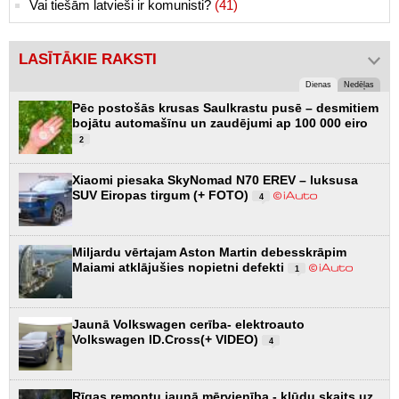
Vai tiešām latvieši ir komunisti?
(41)
LASĪTĀKIE RAKSTI
Dienas
Nedēļas
Pēc postošās krusas Saulkrastu pusē – desmitiem
bojātu automašīnu un zaudējumi ap 100 000 eiro
2
Xiaomi piesaka SkyNomad N70 EREV – luksusa
SUV Eiropas tirgum (+ FOTO)
4
Miljardu vērtajam Aston Martin debesskrāpim
Maiami atklājušies nopietni defekti
1
Jaunā Volkswagen cerība- elektroauto
Volkswagen ID.Cross(+ VIDEO)
4
Rīgas remontu jaunā mērvienība - kļūdu skaits uz