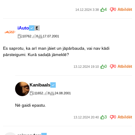
4
0
Atbildēt
14.12.2024 3:38
iAuto
10762
8
17.07.2001
Es saprotu, ka arī man jāiet un jāpārbauda, vai nav kādi
pārsteigumi. Kurā sadaļā jāmeklē?
0
0
Atbildēt
13.12.2024 19:10
Kanibaals
11652
8
24.08.2001
Nē gaidi epastu.
3
0
Atbildēt
13.12.2024 20:40