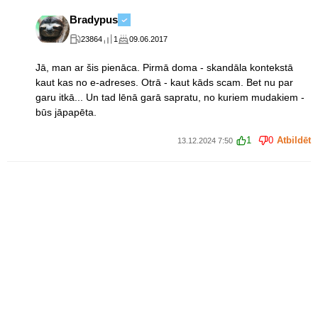
Bradypus
23864
1
09.06.2017
Jā, man ar šis pienāca. Pirmā doma - skandāla kontekstā
kaut kas no e-adreses. Otrā - kaut kāds scam. Bet nu par
garu itkā... Un tad lēnā garā sapratu, no kuriem mudakiem -
būs jāpapēta.
1
0
Atbildēt
13.12.2024 7:50