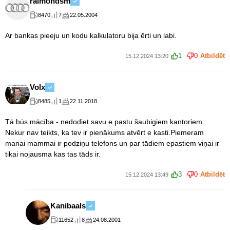
raimondsm
8470
7
22.05.2004
Ar bankas pieeju un kodu kalkulatoru bija ērti un labi.
1
0
Atbildēt
15.12.2024 13:20
Volx
8485
1
22.11.2018
Tā būs mācība - nedodiet savu e pastu šaubigiem kantoriem.
Nekur nav teikts, ka tev ir pienākums atvērt e kasti.Piemeram
manai mammai ir podziņu telefons un par tādiem epastiem viņai ir
tikai nojausma kas tas tāds ir.
3
0
Atbildēt
15.12.2024 13:49
Kanibaals
11652
8
24.08.2001