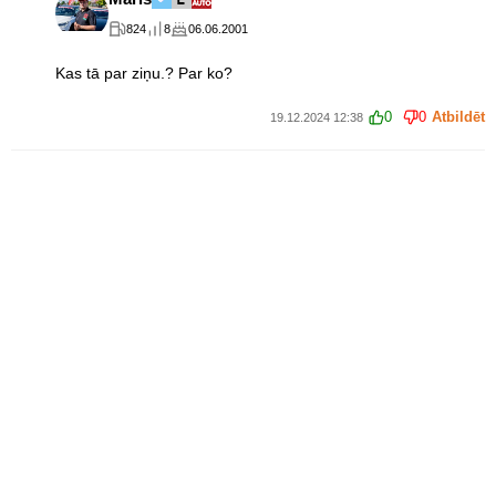
824
8
06.06.2001
Kas tā par ziņu.? Par ko?
0
0
Atbildēt
19.12.2024 12:38