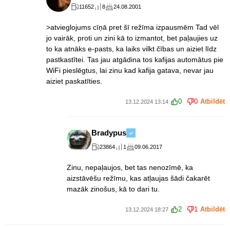
11652
8
24.08.2001
>atvieglojums cīņā pret šī režīma izpausmēm Tad vēl
jo vairāk, proti un zini kā to izmantot, bet paļaujies uz
to ka atnāks e-pasts, ka laiks vilkt čības un aiziet līdz
pastkastītei. Tas jau atgādina tos kafijas automātus pie
WiFi pieslēgtus, lai zinu kad kafija gatava, nevar jau
aiziet paskatīties.
0
0
Atbildēt
13.12.2024 13:14
Bradypus
23864
1
09.06.2017
Zinu, nepaļaujos, bet tas nenozīmē, ka
aizstāvēšu režīmu, kas atļaujas šādi čakarēt
mazāk zinošus, kā to dari tu.
2
1
Atbildēt
13.12.2024 18:27