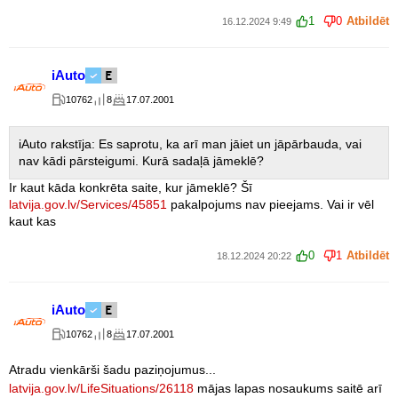
1
0
Atbildēt
16.12.2024 9:49
iAuto
10762
8
17.07.2001
iAuto rakstīja: Es saprotu, ka arī man jāiet un jāpārbauda, vai
nav kādi pārsteigumi. Kurā sadaļā jāmeklē?
Ir kaut kāda konkrēta saite, kur jāmeklē? Šī
latvija.gov.lv/Services/45851
pakalpojums nav pieejams. Vai ir vēl
kaut kas
0
1
Atbildēt
18.12.2024 20:22
iAuto
10762
8
17.07.2001
Atradu vienkārši šadu paziņojumus...
latvija.gov.lv/LifeSituations/26118
mājas lapas nosaukums saitē arī