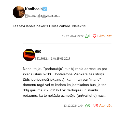
Kanibaals
11652
8
24.08.2001
Tas tevi labais hakeris Elviss čakarē. Neiekrīti.
0
1
Atbildēt
12.12.2024 23:22
650
17082
1
25.01.2017
Nenē, to jau "pārbaudīju", tur bij reāla adrese un pat
kkāds īstais 6708... lohtelefons.Vienkārši tas stiliņš
tāds iepriecinoši jokains ;) -kam man par "manu"
domēnu tagd vēl te kādam ko jāatskaitās būs, ja tas
33g garumā ir 25/8/369 ok darbojies un skaidri
redzams, ka te nekādu uzmetēju (un/vai lohu) nav...
0
0
Atbildēt
13.12.2024 1:04