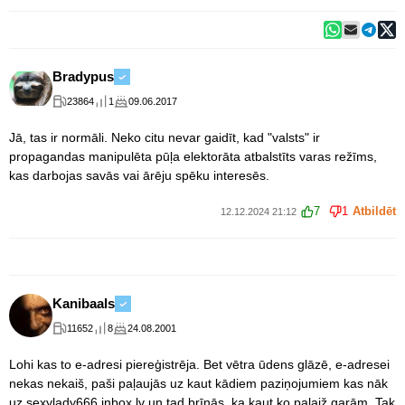
Bradypus
23864
1
09.06.2017
Jā, tas ir normāli. Neko citu nevar gaidīt, kad "valsts" ir
propagandas manipulēta pūļa elektorāta atbalstīts varas režīms,
kas darbojas savās vai ārēju spēku interesēs.
7
1
Atbildēt
12.12.2024 21:12
Kanibaals
11652
8
24.08.2001
Lohi kas to e-adresi piereģistrēja. Bet vētra ūdens glāzē, e-adresei
nekas nekaiš, paši paļaujās uz kaut kādiem paziņojumiem kas nāk
uz sexylady666 inbox.lv un tad brīnās, ka kaut ko palaiž garām. Tak