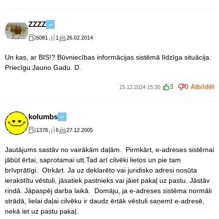
ZZZZ
5081
1
26.02.2014
Un kas, ar BIS!? Būvniecības informācijas sistēmā līdzīga situācija.
Priecīgu Jauno Gadu. D.
3
0
Atbildēt
15.12.2024 15:30
kolumbs
1378
6
27.12.2005
Jautājums sastāv no vairākām daļām. Pirmkārt, e-adreses sistēmai
jābūt ērtai, saprotamai utt.Tad arī cilvēki lietos un pie tam
brīvprātīgi. Otrkārt. Ja uz deklarēto vai juridisko adresi nosūta
ierakstītu vēstuli, jāsatiek pastnieks vai jāiet pakaļ uz pastu. Jāstāv
rindā. Jāpaspēj darba laikā. Domāju, ja e-adreses sistēma normāli
strādā, lielai daļai cilvēku ir daudz ērtāk vēstuli saņemt e-adresē,
nekā iet uz pastu pakaļ.