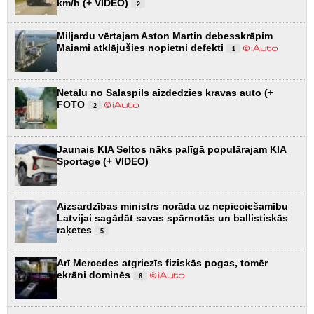
km/h (+ VIDEO)
2
Miljardu vērtajam Aston Martin debesskrāpim
Maiami atklājušies nopietni defekti
1
Netālu no Salaspils aizdedzies kravas auto (+
FOTO
2
Jaunais KIA Seltos nāks palīgā populārajam KIA
Sportage (+ VIDEO)
Aizsardzības ministrs norāda uz nepieciešamību
Latvijai sagādāt savas spārnotās un ballistiskās
raķetes
5
Arī Mercedes atgriezīs fiziskās pogas, tomēr
ekrāni dominēs
6