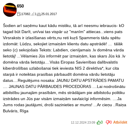
650
17082
1
25.01.2017
Šodien arī saņēmu kaut kādu mistiku, tā arī neesmu iebraucis- kO
tagad būt Darīt, un/vai tas vispār uz "manīm" attiecas...viens pats
Virsraksts ir izlasīšanas vērts,nu reti kuŗš Spammeris tādu spētu
izdomāt: Lūdzu, sekojiet izmaiņām klientu datu apstrādē! ... tālāk
seko (c) sekojošais Teksts: Labdien, cienījamais .lv domēna vārda
lietotāj! ...Vēlamies Jūs informēt par izmaiņām, kas skars Jūs kā .lv
domēna vārda lietotāju....Visās Eiropas Savienības dalībvalstīs
kiberdrošības uzlabošanai tiek ieviesta NIS 2 direktīva*, kur cita
starpā ir noteiktas prasības pārbaudīt domēna vārdu lietotāju
datus....Regulējums nosaka: JAUNU DATU APSTRĀDES PAMATU
.... JAUNAS DATU PĀRBAUDES PROCEDŪRAS ....Lai nodrošinātu
atbilstību jaunajām prasībām, mēs strādājam pie atbilstošu politiku
izstrādes un Jūs par visām izmaiņām savlaicīgi informēsim. ....Ja
Jums rodas jautājumi, droši sazinieties ar mums! ...Ar cieņu ..Raiņa
Bulvāris, Rīga
0
0
Atbildēt
12.12.2024 23:09