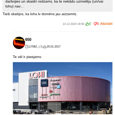
darbojies un skaidri redzams, ka te nekādu uzmetēju (un/vai
lohu) nav...
Tieši skatījos, ka lohs.lv domēns jau aizņemts.
0
0
Atbildēt
13.12.2024 18:56
650
17082
1
25.01.2017
Te vēl ir pieejams: