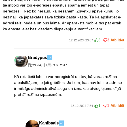
tie inboxi var tos e-adreses epastus spamā iemest un tāpat
neredzēsi. Nez ko neraud, ka nesaņēmi Zsvētku apsveikumu, jo
nezināji, ka jāpaskatās sava fiziskā pasta kaste. Tā kā apskatiet e-
adresi reizi nedēlā un būs laime. Ar eparaksts mobile tas pat ērtāk
kā epastā ieiet bez visādām divpakāpju autentifikācijām.
3
3
Atbildēt
12.12.2024 23:07
Bradypus
23864
1
09.06.2017
Kā reiz tieši lohi to var nereģistrēt un tev, kā varas režīma
atbalstītājam, to ļoti gribētos. Jo tiem, kas nav lohi, e-adrese
ir milzīgs administratīvā sloga un izmaksu atvieglojums cīņā
pret šī režīma izpausmēm.
1
1
Atbildēt
13.12.2024 7:54
Kanibaals