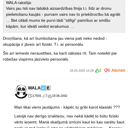
WALA rakstīja:
Vairs jau īsti nav labākā aizsardzības līnija t.i. līdz ar dronu
pielietošanu kaujās - purvam vairs nav to priekšrocību kā agrāk
… Bet citādi mums tie purvi tādi “stilīgi” pamīšus ar smilšu
kāpām, kur ideāli veidot ierakumus …
Droņīšana, kā arī bumbošana jau viena pati neko nedod -
okupācija ir jāveic arī fiziski. T.i. ar personālu.
Šis arī iemesls neraustīties, ka karš sāksies rīt. Tam noteikti pie
robežas vispirms jāizvieto personāls.
2
0
Atbildēt
28.03.2025 14:28
WALA
17555
7
19.06.2002
Man tikai viens jautājums - kāpēc tu gribi karot klasiski ???
Latvijā nav derīgo izrakteņu, nav nekā kādēļ to būtu fiziski
vērts ieņemt. Manā skatījumā iznīcini kaut ko kas varētu šaut
pretī un tad “spļauj” pāri pa vērtīgākiem mērķiem … Karogu