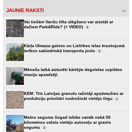
JAUNIE RAKSTI
Vai tiešām Vanšu tilta slēgšanu var aizstāt ar
dažiem Park&Ride? (+ VIDEO)
3
Kārļa Ulmaņa gatves un Lielirbes ielas krustojumā
ierīkos sabiedriskā transporta joslu
3
Mēneša laikā aizturēti kārtējie degvielas uzpildes
staciju apzadzēji
KEM: Trīs Latvijas granulu ražotāji apņēmušies ar
produkciju prioritāri nodrošināt vietējo tirgu
1
Melno segumu šogad ieklās vairāk nekā 50
kilometros valsts vietējo autoceļu ar grants
segumu
3