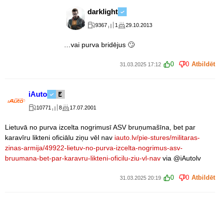
darklight
9367
1
29.10.2013
…vai purva bridējus 🙄
0
0
Atbildēt
31.03.2025 17:12
iAuto
10771
8
17.07.2001
Lietuvā no purva izcelta nogrimusī ASV bruņumašīna, bet par
karavīru likteni oficiālu ziņu vēl nav
iauto.lv/pie-stures/militaras-
zinas-armija/49922-lietuv-no-purva-izcelta-nogrimus-asv-
bruumana-bet-par-karavru-likteni-oficilu-ziu-vl-nav
via @iAutolv
0
0
Atbildēt
31.03.2025 20:19