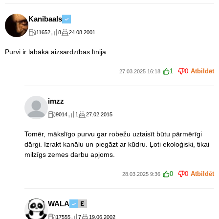
Kanibaals
11652
8
24.08.2001
Purvi ir labākā aizsardzības līnija.
1
0
Atbildēt
27.03.2025 16:18
imzz
9014
1
27.02.2015
Tomēr, mākslīgo purvu gar robežu uztaisīt būtu pārmērīgi
dārgi. Izrakt kanālu un piegāzt ar kūdru. Ļoti ekoloģiski, tikai
milzīgs zemes darbu apjoms.
0
0
Atbildēt
28.03.2025 9:36
WALA
17555
7
19.06.2002