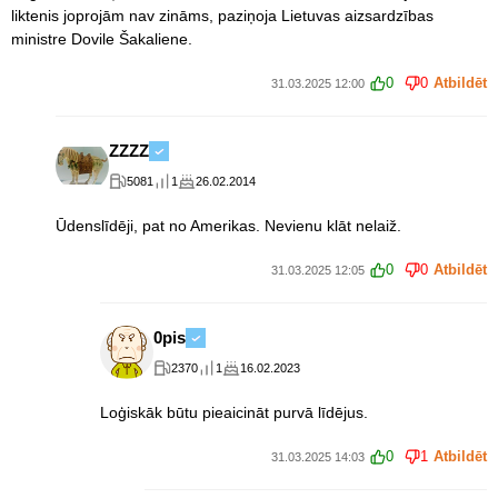
liktenis joprojām nav zināms, paziņoja Lietuvas aizsardzības
ministre Dovile Šakaliene.
0
0
Atbildēt
31.03.2025 12:00
ZZZZ
5081
1
26.02.2014
Ūdenslīdēji, pat no Amerikas. Nevienu klāt nelaiž.
0
0
Atbildēt
31.03.2025 12:05
0pis
2370
1
16.02.2023
Loģiskāk būtu pieaicināt purvā līdējus.
0
1
Atbildēt
31.03.2025 14:03