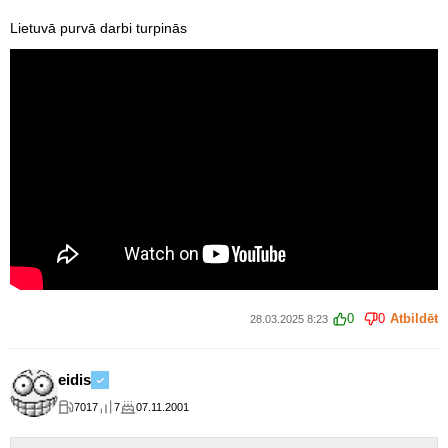
Lietuvā purvā darbi turpinās
0
0
Atbildēt
28.03.2025 8:23
eidis
7017
7
07.11.2001