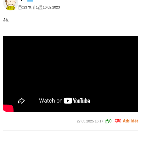
2370
1
16.02.2023
Jā.
0
0
Atbildēt
27.03.2025 16:17