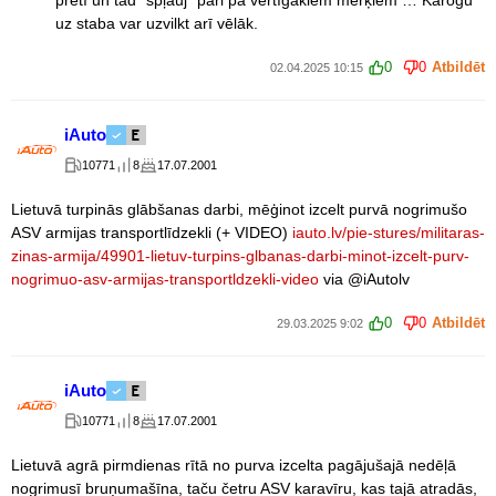
uz staba var uzvilkt arī vēlāk.
0
0
Atbildēt
02.04.2025 10:15
iAuto
10771
8
17.07.2001
Lietuvā turpinās glābšanas darbi, mēģinot izcelt purvā nogrimušo
ASV armijas transportlīdzekli (+ VIDEO)
iauto.lv/pie-stures/militaras-
zinas-armija/49901-lietuv-turpins-glbanas-darbi-minot-izcelt-purv-
nogrimuo-asv-armijas-transportldzekli-video
via @iAutolv
0
0
Atbildēt
29.03.2025 9:02
iAuto
10771
8
17.07.2001
Lietuvā agrā pirmdienas rītā no purva izcelta pagājušajā nedēļā
nogrimusī bruņumašīna, taču četru ASV karavīru, kas tajā atradās,