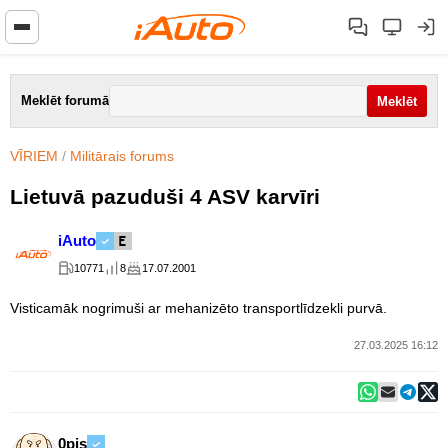
Meklēt forumā
VĪRIEM
/
Militārais forums
Lietuvā pazuduši 4 ASV karvīri
iAuto
10771
8
17.07.2001
Visticamāk nogrimuši ar mehanizēto transportlīdzekli purvā.
27.03.2025 16:12
0pis