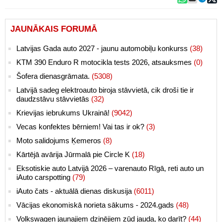
JAUNĀKAIS FORUMĀ
Latvijas Gada auto 2027 - jaunu automobiļu konkurss
(38)
KTM 390 Enduro R motocikla tests 2026, atsauksmes
(0)
Šofera dienasgrāmata.
(5308)
Latvijā sadeg elektroauto biroja stāvvietā, cik droši tie ir
daudzstāvu stāvvietās
(32)
Krievijas iebrukums Ukrainā!
(9042)
Vecas konfektes bērniem! Vai tas ir ok?
(3)
Moto salidojums Ķemeros
(8)
Kārtējā avārija Jūrmalā pie Circle K
(18)
Eksotiskie auto Latvijā 2026 – varenauto Rīgā, reti auto un
iAuto carspotting
(79)
iAuto čats - aktuālā dienas diskusija
(6011)
Vācijas ekonomiskā norieta sākums - 2024.gads
(48)
Volkswagen jaunajiem dzinējiem zūd jauda, ko darīt?
(44)