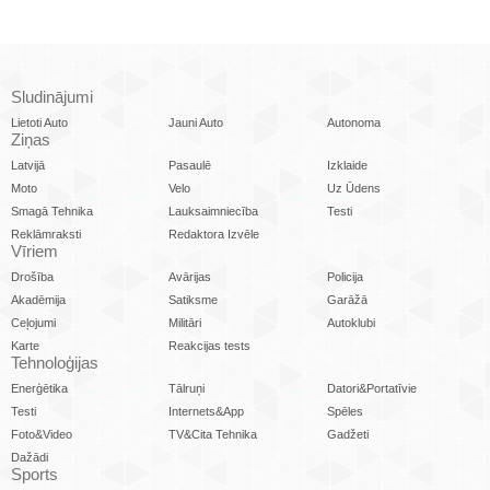
Sludinājumi
Lietoti Auto
Jauni Auto
Autonoma
Ziņas
Latvijā
Pasaulē
Izklaide
Moto
Velo
Uz Ūdens
Smagā Tehnika
Lauksaimniecība
Testi
Reklāmraksti
Redaktora Izvēle
Vīriem
Drošība
Avārijas
Policija
Akadēmija
Satiksme
Garāžā
Ceļojumi
Militāri
Autoklubi
Karte
Reakcijas tests
Tehnoloģijas
Enerģētika
Tālruņi
Datori&Portatīvie
Testi
Internets&App
Spēles
Foto&Video
TV&Cita Tehnika
Gadžeti
Dažādi
Sports