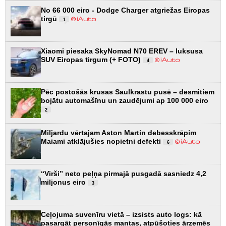
No 66 000 eiro - Dodge Charger atgriežas Eiropas
tirgū
1
Xiaomi piesaka SkyNomad N70 EREV – luksusa
SUV Eiropas tirgum (+ FOTO)
4
Pēc postošās krusas Saulkrastu pusē – desmitiem
bojātu automašīnu un zaudējumi ap 100 000 eiro
2
Miljardu vērtajam Aston Martin debesskrāpim
Maiami atklājušies nopietni defekti
6
“Virši” neto peļņa pirmajā pusgadā sasniedz 4,2
miljonus eiro
3
Ceļojuma suvenīru vietā – izsists auto logs: kā
pasargāt personīgās mantas, atpūšoties ārzemēs