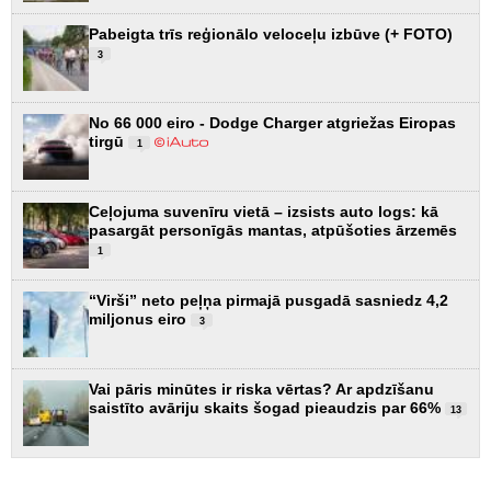
Pabeigta trīs reģionālo veloceļu izbūve (+ FOTO)
3
No 66 000 eiro - Dodge Charger atgriežas Eiropas
tirgū
1
Ceļojuma suvenīru vietā – izsists auto logs: kā
pasargāt personīgās mantas, atpūšoties ārzemēs
1
“Virši” neto peļņa pirmajā pusgadā sasniedz 4,2
miljonus eiro
3
Vai pāris minūtes ir riska vērtas? Ar apdzīšanu
saistīto avāriju skaits šogad pieaudzis par 66%
13