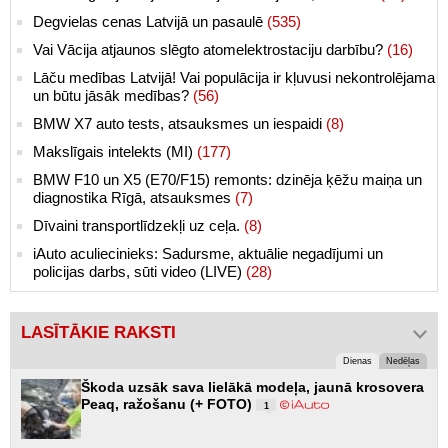
Degvielas cenas Latvijā un pasaulē
(535)
Vai Vācija atjaunos slēgto atomelektrostaciju darbību?
(16)
Lāču medības Latvijā! Vai populācija ir kļuvusi nekontrolējama
un būtu jāsāk medības?
(56)
BMW X7 auto tests, atsauksmes un iespaidi
(8)
Makslīgais intelekts (MI)
(177)
BMW F10 un X5 (E70/F15) remonts: dzinēja ķēžu maiņa un
diagnostika Rīgā, atsauksmes
(7)
Dīvaini transportlīdzekļi uz ceļa.
(8)
iAuto aculiecinieks: Sadursme, aktuālie negadījumi un
policijas darbs, sūti video (LIVE)
(28)
LASĪTĀKIE RAKSTI
Dienas
Nedēļas
Škoda uzsāk sava lielākā modeļa, jaunā krosovera
Peaq, ražošanu (+ FOTO)
1