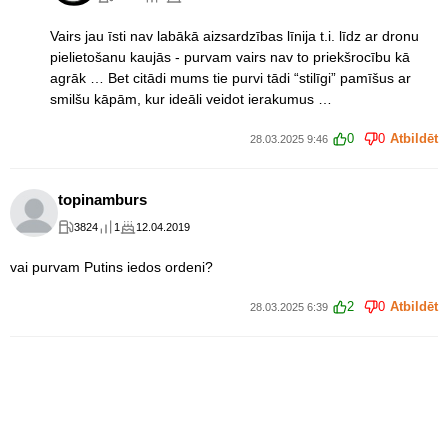
Vairs jau īsti nav labākā aizsardzības līnija t.i. līdz ar dronu
pielietošanu kaujās - purvam vairs nav to priekšrocību kā
agrāk … Bet citādi mums tie purvi tādi “stilīgi” pamīšus ar
smilšu kāpām, kur ideāli veidot ierakumus …
0
0
Atbildēt
28.03.2025 9:46
topinamburs
3824
1
12.04.2019
vai purvam Putins iedos ordeni?
2
0
Atbildēt
28.03.2025 6:39