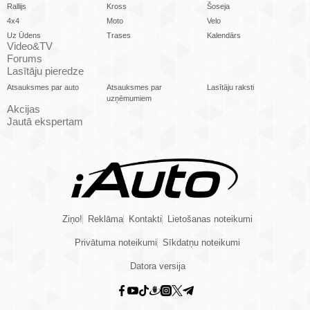
Rallijs
Kross
Šoseja
4x4
Moto
Velo
Uz Ūdens
Trases
Kalendārs
Video&TV
Forums
Lasītāju pieredze
Atsauksmes par auto
Atsauksmes par
Lasītāju raksti
uzņēmumiem
Akcijas
Jautā ekspertam
Ziņo!
Reklāma
Kontakti
Lietošanas noteikumi
Privātuma noteikumi
Sīkdatņu noteikumi
Datora versija