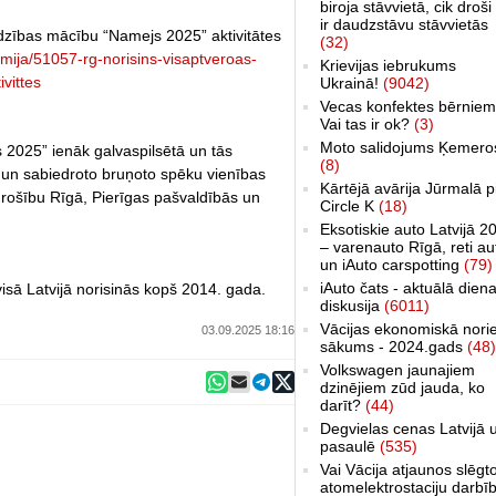
biroja stāvvietā, cik droši 
ir daudzstāvu stāvvietās
rdzības mācību “Namejs 2025” aktivitātes
(32)
-armija/51057-rg-norisins-visaptveroas-
Krievijas iebrukums
vittes
Ukrainā!
(9042)
Vecas konfektes bērniem
Vai tas ir ok?
(3)
Moto salidojums Ķemero
 2025” ienāk galvaspilsētā un tās
(8)
un sabiedroto bruņoto spēku vienības
Kārtējā avārija Jūrmalā p
drošību Rīgā, Pierīgas pašvaldībās un
Circle K
(18)
Eksotiskie auto Latvijā 2
– varenauto Rīgā, reti au
un iAuto carspotting
(79)
iAuto čats - aktuālā dien
visā Latvijā norisinās kopš 2014. gada.
diskusija
(6011)
Vācijas ekonomiskā nori
03.09.2025 18:16
sākums - 2024.gads
(48)
Volkswagen jaunajiem
dzinējiem zūd jauda, ko
darīt?
(44)
Degvielas cenas Latvijā 
pasaulē
(535)
Vai Vācija atjaunos slēgt
atomelektrostaciju darbī