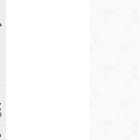
ā
7
D
)
t