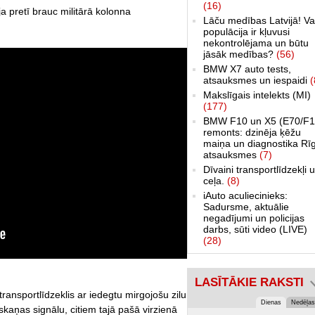
(16)
ja pretī brauc militārā kolonna
Lāču medības Latvijā! Va
populācija ir kļuvusi
nekontrolējama un būtu
jāsāk medības?
(56)
BMW X7 auto tests,
atsauksmes un iespaidi
(
Makslīgais intelekts (MI)
(177)
BMW F10 un X5 (E70/F1
remonts: dzinēja ķēžu
maiņa un diagnostika Rī
atsauksmes
(7)
Dīvaini transportlīdzekļi 
ceļa.
(8)
iAuto aculiecinieks:
Sadursme, aktuālie
negadījumi un policijas
darbs, sūti video (LIVE)
(28)
LASĪTĀKIE RAKSTI
ransportlīdzeklis ar iedegtu mirgojošu zilu
Dienas
Nedēļas
kaņas signālu, citiem tajā pašā virzienā