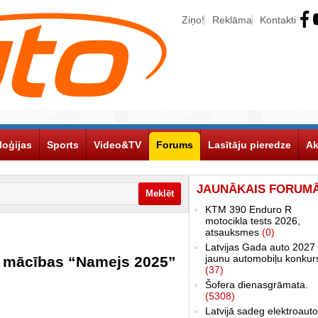
Ziņo!
Reklāma
Kontakti
loģijas
Sports
Video&TV
Forums
Lasītāju pieredze
Ak
JAUNĀKAIS FORUM
KTM 390 Enduro R
motocikla tests 2026,
atsauksmes
(0)
Latvijas Gada auto 2027 
jaunu automobiļu konkur
as mācības “Namejs 2025”
(37)
Šofera dienasgrāmata.
(5308)
Latvijā sadeg elektroauto