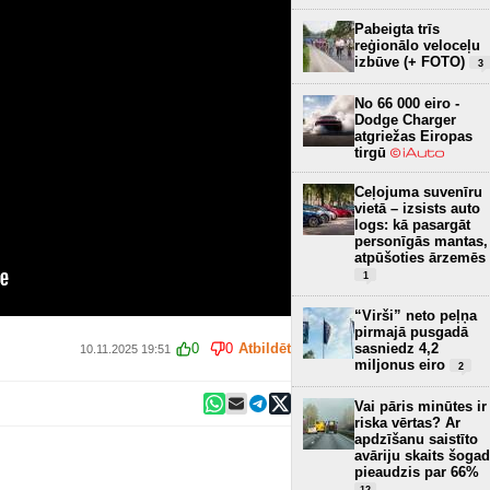
Pabeigta trīs
reģionālo veloceļu
izbūve (+ FOTO)
3
No 66 000 eiro -
Dodge Charger
atgriežas Eiropas
tirgū
Ceļojuma suvenīru
vietā – izsists auto
logs: kā pasargāt
personīgās mantas,
atpūšoties ārzemēs
1
“Virši” neto peļņa
pirmajā pusgadā
sasniedz 4,2
0
0
Atbildēt
10.11.2025 19:51
miljonus eiro
2
Vai pāris minūtes ir
riska vērtas? Ar
apdzīšanu saistīto
avāriju skaits šogad
pieaudzis par 66%
12