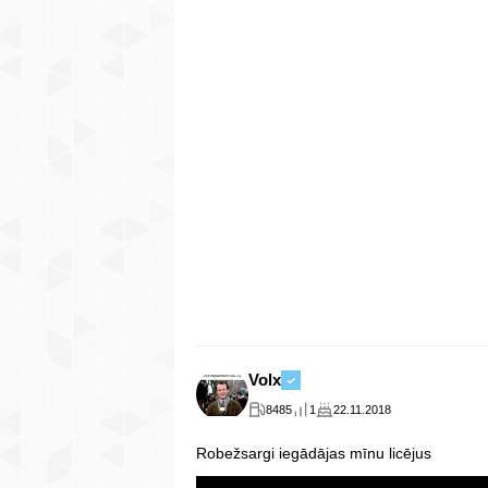
Volx
8485
1
22.11.2018
Robežsargi iegādājas mīnu licējus