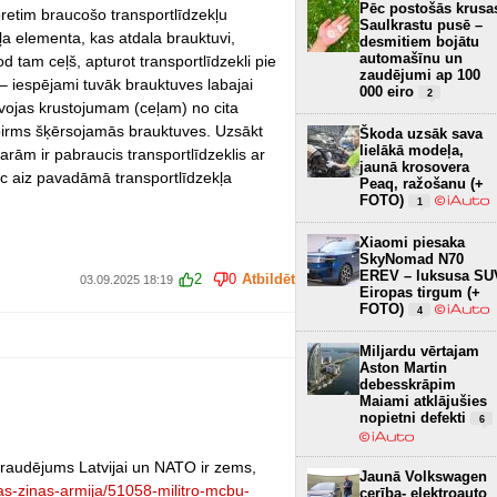
Pēc postošās krusa
pretim braucošo transportlīdzekļu
Saulkrastu pusē –
eļa elementa, kas atdala brauktuvi,
desmitiem bojātu
automašīnu un
 tam ceļš, apturot transportlīdzekli pie
zaudējumi ap 100
 – iespējami tuvāk brauktuves labajai
000 eiro
2
uvojas krustojumam (ceļam) no cita
s pirms šķērsojamās brauktuves. Uzsākt
Škoda uzsāk sava
lielākā modeļa,
garām ir pabraucis transportlīdzeklis ar
jaunā krosovera
uc aiz pavadāmā transportlīdzekļa
Peaq, ražošanu (+
FOTO)
1
Xiaomi piesaka
SkyNomad N70
EREV – luksusa SU
2
0
Atbildēt
03.09.2025 18:19
Eiropas tirgum (+
FOTO)
4
Miljardu vērtajam
Aston Martin
debesskrāpim
Maiami atklājušies
nopietni defekti
6
draudējums Latvijai un NATO ir zems,
Jaunā Volkswagen
aras-zinas-armija/51058-militro-mcbu-
cerība- elektroauto