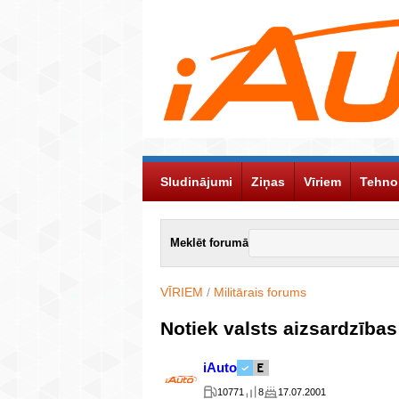
Sludinājumi
Ziņas
Vīriem
Tehno
Meklēt forumā
VĪRIEM
/
Militārais forums
Notiek valsts aizsardzīb
iAuto
10771
8
17.07.2001