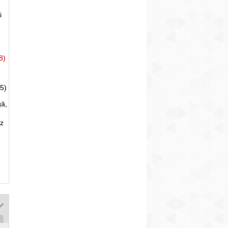
i
8)
5)
gā,
uz