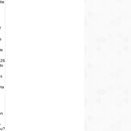
tie
!
s
ie
026
to
as
eta
un
o
bu?