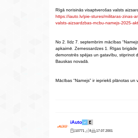
Rīgā norisinās visaptverošas valsts aizsa
https://iauto.lv/pie-stures/militaras-zinas
valsts-aizsardzbas-mcbu-namejs-2025-akti
No 2. līdz 7. septembrim mācības “Namejs
apkaimē. Zemessardzes 1. Rīgas brigāde 
demonstrēs spējas un gatavību, stiprinot 
Bauskas novadā.
Mācības “Namejs” ir iepriekš plānotas un 
iAuto
10771
8
17.07.2001