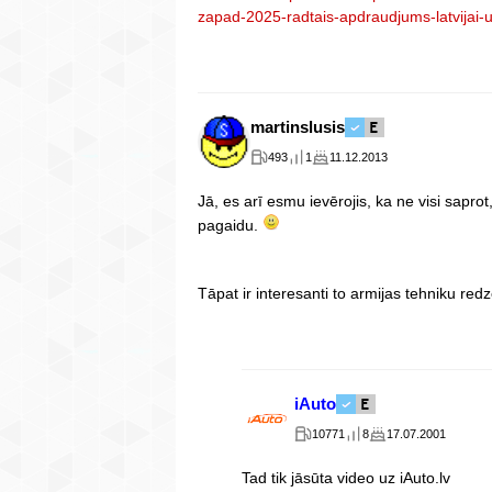
zapad-2025-radtais-apdraudjums-latvijai-u
martinslusis
493
1
11.12.2013
Jā, es arī esmu ievērojis, ka ne visi saprot,
pagaidu.
Tāpat ir interesanti to armijas tehniku redz
iAuto
10771
8
17.07.2001
Tad tik jāsūta video uz iAuto.lv