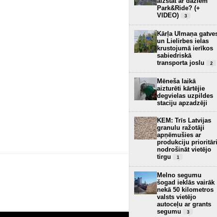
aizstāt ar dažiem
Park&Ride? (+
VIDEO)
3
Kārļa Ulmaņa gatve
un Lielirbes ielas
krustojumā ierīkos
sabiedriskā
transporta joslu
2
Mēneša laikā
aizturēti kārtējie
degvielas uzpildes
staciju apzadzēji
KEM: Trīs Latvijas
granulu ražotāji
apņēmušies ar
produkciju prioritār
nodrošināt vietējo
tirgu
1
Melno segumu
šogad ieklās vairāk
nekā 50 kilometros
valsts vietējo
autoceļu ar grants
segumu
3