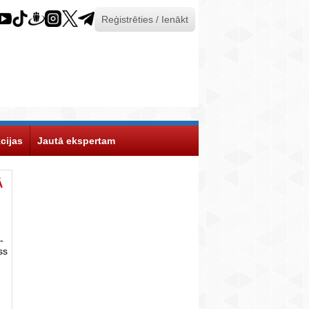
Reģistrēties / Ienākt
cijas
Jautā ekspertam
Ā
-
ss