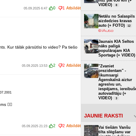
līdz pat 650 km (+
VIDEO)
8
0
1
Atbildēt
05.09.2025 6:47
Netālu no Salaspils
aizdedzies kravas
auto (+ FOTO)
12
Jaunais KIA Seltos
nāks palīgā
ts. Kur tālāk pārsūtīsi to video? Pa tiešo
populārajam KIA
Sportage (+ VIDEO)
2
2
Atbildēt
"Zvaniet
05.09.2025 13:53
prezidentam" -
likumsargi
Āgenskalnā aiztur
agresīvu un,
iespējams, iereibuš
.07.2001
autovadītāju (+
VIDEO)
3
ms 👍🏻
JAUNIE RAKSTI
2
2
Atbildēt
05.09.2025 21:23
Vai tiešām Vanšu
tilta slēgšanu var