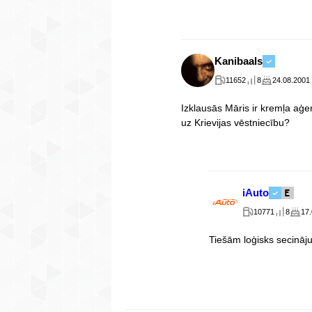
Kanibaals
11652
8
24.08.2001
Izklausās Māris ir kremļa aģen
uz Krievijas vēstniecību?
iAuto
10771
8
17
Tiešām loģisks secināju