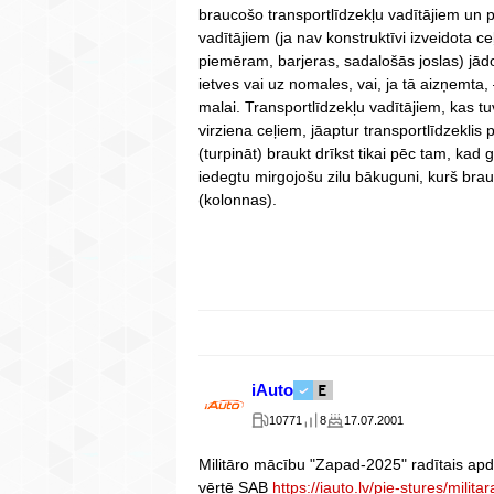
braucošo transportlīdzekļu vadītājiem un 
vadītājiem (ja nav konstruktīvi izveidota c
piemēram, barjeras, sadalošās joslas) jādod
ietves vai uz nomales, vai, ja tā aizņemta,
malai. Transportlīdzekļu vadītājiem, kas t
virziena ceļiem, jāaptur transportlīdzekli
(turpināt) braukt drīkst tikai pēc tam, kad 
iedegtu mirgojošu zilu bākuguni, kurš bra
(kolonnas).
iAuto
10771
8
17.07.2001
Militāro mācību "Zapad-2025" radītais ap
vērtē SAB
https://iauto.lv/pie-stures/milit