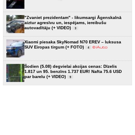
"Zvaniet prezidentam" - likumsargi Āgenskalnā
aiztur agresīvu un, iespējams, iereibušu
autovadītāju (+ VIDEO)
3
Xiaomi piesaka SkyNomad N70 EREV – luksusa
SUV Eiropas tirgum (+ FOTO)
4
Šodien (5.08) degvielai akcijas cenas: Dīzelis
1.817 un 95. benzīns 1.737 EUR! Nafta 75.6 USD
par barelu (+ VIDEO)
9