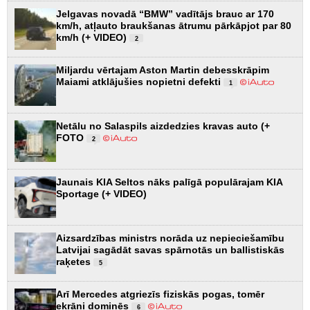
Jelgavas novadā “BMW” vadītājs brauc ar 170
km/h, atļauto braukšanas ātrumu pārkāpjot par 80
km/h (+ VIDEO)
2
Miljardu vērtajam Aston Martin debesskrāpim
Maiami atklājušies nopietni defekti
1
Netālu no Salaspils aizdedzies kravas auto (+
FOTO
2
Jaunais KIA Seltos nāks palīgā populārajam KIA
Sportage (+ VIDEO)
Aizsardzības ministrs norāda uz nepieciešamību
Latvijai sagādāt savas spārnotās un ballistiskās
raķetes
5
Arī Mercedes atgriezīs fiziskās pogas, tomēr
ekrāni dominēs
6