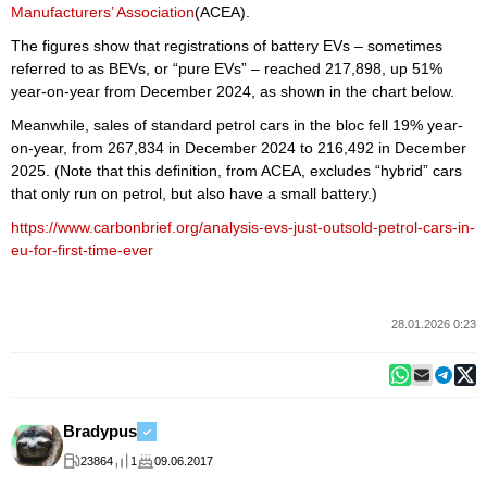
Manufacturers’ Association
(ACEA).
The figures show that registrations of battery EVs – sometimes
referred to as BEVs, or “pure EVs” – reached 217,898, up 51%
year-on-year from December 2024, as shown in the chart below.
Meanwhile, sales of standard petrol cars in the bloc fell 19% year-
on-year, from 267,834 in December 2024 to 216,492 in December
2025. (Note that this definition, from ACEA, excludes “hybrid” cars
that only run on petrol, but also have a small battery.)
https://www.carbonbrief.org/analysis-evs-just-outsold-petrol-cars-in-
eu-for-first-time-ever
28.01.2026 0:23
Bradypus
23864
1
09.06.2017