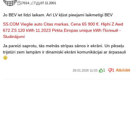
7014
7
07.11.2001
Jo BEV iet līdzi laikam. Arī LV kļūst pieejami laikmetīgi BEV
SS.COM Vieglie auto Citas markas, Cena 65 900 €. Hiphi Z Awd
672 ZS 120 kWh 11.2023 Pirkta Eiropas unique kWh Полный -
Sludinājumi
Ja pareizi saprotu, tās melnās strīpas sānos ir ekrāni. Un pikseļu
trijstūri zem lampām ir dinamiski ekrāni komunikācijai ar ārpasauli
1
1
Atbildēt
28.01.2026 11:03