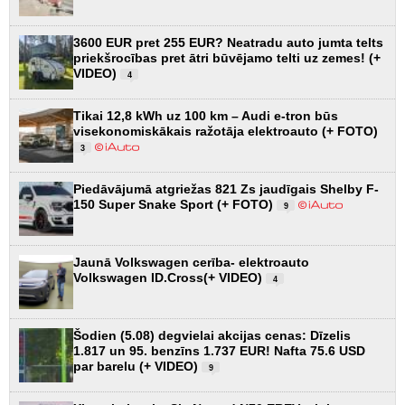
3600 EUR pret 255 EUR? Neatradu auto jumta telts
priekšrocības pret ātri būvējamo telti uz zemes! (+
VIDEO)
4
Tikai 12,8 kWh uz 100 km – Audi e-tron būs
visekonomiskākais ražotāja elektroauto (+ FOTO)
3
Piedāvājumā atgriežas 821 Zs jaudīgais Shelby F-
150 Super Snake Sport (+ FOTO)
9
Jaunā Volkswagen cerība- elektroauto
Volkswagen ID.Cross(+ VIDEO)
4
Šodien (5.08) degvielai akcijas cenas: Dīzelis
1.817 un 95. benzīns 1.737 EUR! Nafta 75.6 USD
par barelu (+ VIDEO)
9