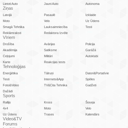
Lietoti Auto
Jauni Auto
Autonoma
Ziņas
Latvijā
Pasaulē
Izklaide
Moto
Velo
Uz Ūdens
Smagā Tehnika
Lauksaimniecība
Testi
Reklāmraksti
Redaktora Izvēle
Vīriem
Drošība
Avārijas
Policija
Akadēmija
Satiksme
Garāžā
Ceļojumi
Militāri
Autoklubi
Karte
Reakcijas tests
Tehnoloģijas
Enerģētika
Tālruņi
Datori&Portatīvie
Testi
Internets&App
Spēles
Foto&Video
TV&Cita Tehnika
Gadžeti
Dažādi
Sports
Rallijs
Kross
Šoseja
4x4
Moto
Velo
Uz Ūdens
Trases
Kalendārs
Video&TV
Forums