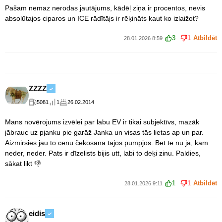
Pašam nemaz nerodas jautājums, kādēļ ziņa ir procentos, nevis
absolūtajos ciparos un ICE rādītājs ir rēķināts kaut ko izlaižot?
3
1
Atbildēt
28.01.2026 8:59
ZZZZ
5081
1
26.02.2014
Mans novērojums izvēlei par labu EV ir tikai subjektīvs, mazāk
jābrauc uz pjanku pie garāž Janka un visas tās lietas ap un par.
Aizmirsies jau to cenu čekosana tajos pumpjos. Bet te nu jā, kam
neder, neder. Pats ir dīzelists bijis utt, labi to deķi zinu. Paldies,
sākat likt 👎
1
1
Atbildēt
28.01.2026 9:11
eidis