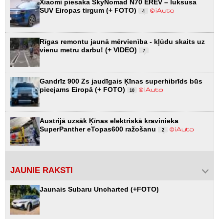
Xiaomi piesaka SkyNomad N70 EREV – luksusa
SUV Eiropas tirgum (+ FOTO)
4
Rīgas remontu jaunā mērvienība - kļūdu skaits uz
vienu metru darbu! (+ VIDEO)
7
Gandrīz 900 Zs jaudīgais Ķīnas superhibrīds būs
pieejams Eiropā (+ FOTO)
10
Austrijā uzsāk Ķīnas elektriskā kravinieka
SuperPanther eTopas600 ražošanu
2
JAUNIE RAKSTI
Jaunais Subaru Uncharted (+FOTO)