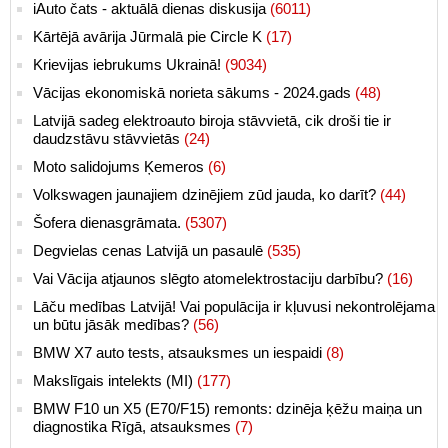
iAuto čats - aktuālā dienas diskusija
(6011)
Kārtējā avārija Jūrmalā pie Circle K
(17)
Krievijas iebrukums Ukrainā!
(9034)
Vācijas ekonomiskā norieta sākums - 2024.gads
(48)
Latvijā sadeg elektroauto biroja stāvvietā, cik droši tie ir
daudzstāvu stāvvietās
(24)
Moto salidojums Ķemeros
(6)
Volkswagen jaunajiem dzinējiem zūd jauda, ko darīt?
(44)
Šofera dienasgrāmata.
(5307)
Degvielas cenas Latvijā un pasaulē
(535)
Vai Vācija atjaunos slēgto atomelektrostaciju darbību?
(16)
Lāču medības Latvijā! Vai populācija ir kļuvusi nekontrolējama
un būtu jāsāk medības?
(56)
BMW X7 auto tests, atsauksmes un iespaidi
(8)
Makslīgais intelekts (MI)
(177)
BMW F10 un X5 (E70/F15) remonts: dzinēja ķēžu maiņa un
diagnostika Rīgā, atsauksmes
(7)