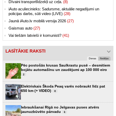
Dīvaini transportlīdzekļi uz ceļa.
(8)
iAuto aculiecinieks: Sadursme, aktuālie negadījumi un
policijas darbs, sūti video (LIVE)
(28)
Jaunā iAuto.lv mobilā versija 2026
(27)
Gaismas auto
(27)
Vai tiešām latvieši ir komunisti?
(41)
LASĪTĀKIE RAKSTI
Dienas
Nedēļas
Pēc postošās krusas Saulkrastu pusē – desmitiem
bojātu automašīnu un zaudējumi ap 100 000 eiro
2
Elektriskais Škoda Peaq varēs nobraukt līdz pat
650 km (+ VIDEO)
8
Iebraukšanai Rīgā no Jelgavas puses atvērs
jaunuzbūvēto pārvadu
6