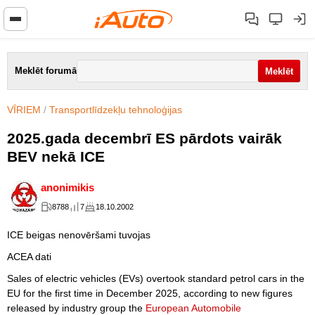
Meklēt forumā
VĪRIEM
/
Transportlīdzekļu tehnoloģijas
2025.gada decembrī ES pārdots vairāk
BEV nekā ICE
anonimikis
8788
7
18.10.2002
ICE beigas nenovēršami tuvojas
ACEA dati
Sales of electric vehicles (EVs) overtook standard petrol cars in the
EU for the first time in December 2025, according to new figures
released by industry group the
European Automobile