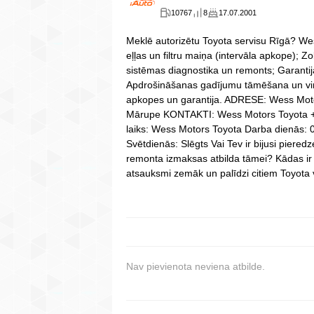
10767
8
17.07.2001
Meklē autorizētu Toyota servisu Rīgā? We
eļļas un filtru maiņa (intervāla apkope);
sistēmas diagnostika un remonts; Garantij
Apdrošināšanas gadījumu tāmēšana un vir
apkopes un garantija. ADRESE: Wess Moto
Mārupe KONTAKTI: Wess Motors Toyota +
laiks: Wess Motors Toyota Darba dienās: 0
Svētdienās: Slēgts Vai Tev ir bijusi piere
remonta izmaksas atbilda tāmei? Kādas ir
atsauksmi zemāk un palīdzi citiem Toyota v
Nav pievienota neviena atbilde.