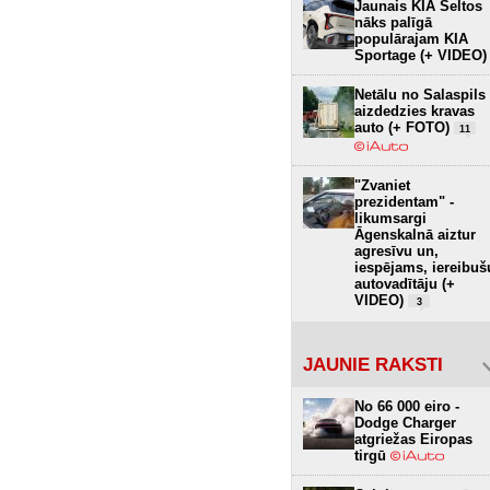
Jaunais KIA Seltos
nāks palīgā
populārajam KIA
Sportage (+ VIDEO)
Netālu no Salaspils
aizdedzies kravas
auto (+ FOTO)
11
"Zvaniet
prezidentam" -
likumsargi
Āgenskalnā aiztur
agresīvu un,
iespējams, iereibuš
autovadītāju (+
VIDEO)
3
JAUNIE RAKSTI
No 66 000 eiro -
Dodge Charger
atgriežas Eiropas
tirgū