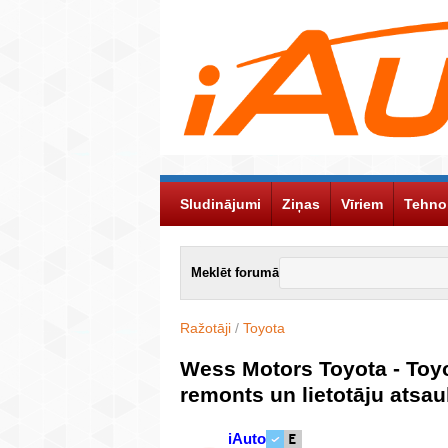
Sludinājumi
Ziņas
Vīriem
Tehno
Meklēt forumā
Ražotāji
/
Toyota
Wess Motors Toyota - Toyo
remonts un lietotāju ats
iAuto