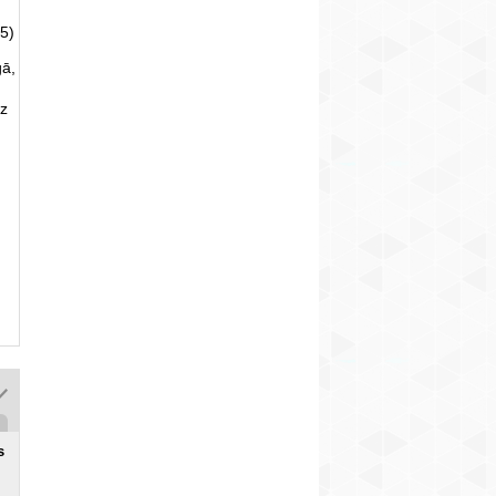
5)
gā,
uz
s