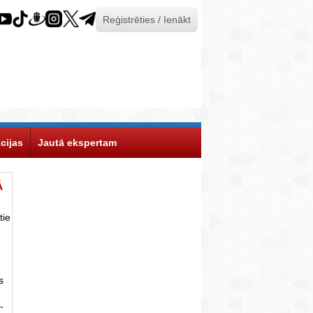
Reģistrēties / Ienākt
cijas
Jautā ekspertam
Ā
tie
s
-