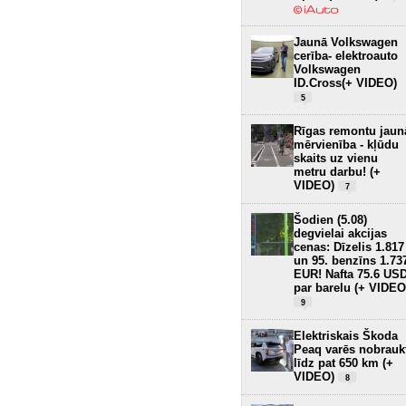
Jaunā Volkswagen
cerība- elektroauto
Volkswagen
ID.Cross(+ VIDEO)
5
Rīgas remontu jaun
mērvienība - kļūdu
skaits uz vienu
metru darbu! (+
VIDEO)
7
Šodien (5.08)
degvielai akcijas
cenas: Dīzelis 1.817
un 95. benzīns 1.73
EUR! Nafta 75.6 US
par barelu (+ VIDEO
9
Elektriskais Škoda
Peaq varēs nobrauk
līdz pat 650 km (+
VIDEO)
8