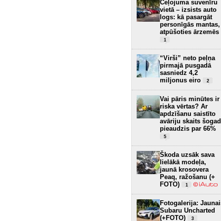
Ceļojuma suvenīru
vietā – izsists auto
logs: kā pasargāt
personīgās mantas,
atpūšoties ārzemēs
1
“Virši” neto peļņa
pirmajā pusgadā
sasniedz 4,2
miljonus eiro
2
Vai pāris minūtes ir
riska vērtas? Ar
apdzīšanu saistīto
avāriju skaits šogad
pieaudzis par 66%
5
Škoda uzsāk sava
lielākā modeļa,
jaunā krosovera
Peaq, ražošanu (+
FOTO)
1
Fotogalerija: Jaunai
Subaru Uncharted
(+FOTO)
3