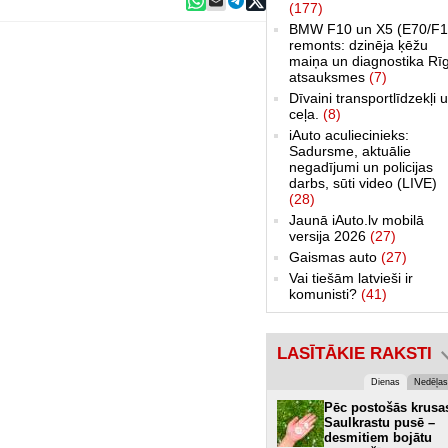
(177)
BMW F10 un X5 (E70/F1
remonts: dzinēja ķēžu
maiņa un diagnostika Rī
atsauksmes
(7)
Dīvaini transportlīdzekļi 
ceļa.
(8)
iAuto aculiecinieks:
Sadursme, aktuālie
negadījumi un policijas
darbs, sūti video (LIVE)
(28)
Jaunā iAuto.lv mobilā
versija 2026
(27)
Gaismas auto
(27)
Vai tiešām latvieši ir
komunisti?
(41)
LASĪTĀKIE RAKSTI
Dienas
Nedēļas
Pēc postošās krusa
Saulkrastu pusē –
desmitiem bojātu