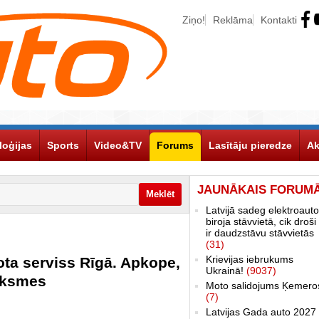
Ziņo!
Reklāma
Kontakti
loģijas
Sports
Video&TV
Forums
Lasītāju pieredze
Ak
JAUNĀKAIS FORUM
Latvijā sadeg elektroauto
biroja stāvvietā, cik droši 
ir daudzstāvu stāvvietās
(31)
Krievijas iebrukums
ta serviss Rīgā. Apkope,
Ukrainā!
(9037)
auksmes
Moto salidojums Ķemero
(7)
Latvijas Gada auto 2027 