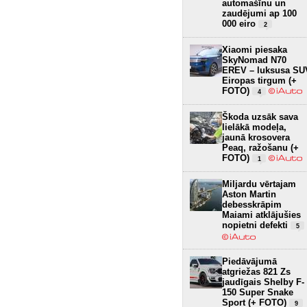
automašīnu un
zaudējumi ap 100
000 eiro
2
Xiaomi piesaka
SkyNomad N70
EREV – luksusa SU
Eiropas tirgum (+
FOTO)
4
Škoda uzsāk sava
lielākā modeļa,
jaunā krosovera
Peaq, ražošanu (+
FOTO)
1
Miljardu vērtajam
Aston Martin
debesskrāpim
Maiami atklājušies
nopietni defekti
5
Piedāvājumā
atgriežas 821 Zs
jaudīgais Shelby F-
150 Super Snake
Sport (+ FOTO)
9