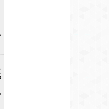
ā
7
D
)
t