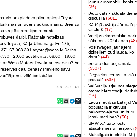
jaunu automobiļu konkur
(36)
iAuto čats - aktuālā dien
ss Motors piedāvā pilnu apkopi Toyota
diskusija
(6011)
 Zobsiksnas un ūdens sūkņa maiņa; Bremžu
Kārtējā avārija Jūrmalā p
Circle K
(17)
as un pēcgarantijas remonts;
Vācijas ekonomiskā nori
sbūves darbi. Ražotāja noteiktās
sākums - 2024.gads
(48)
rs Toyota, Kārļa Ulmaņa gatve 125,
Volkswagen jaunajiem
371 67 068 301 toyota@wess.lv Darba
dzinējiem zūd jauda, ko
7:30 - 20:00 Sestdienās: 08:00 - 18:00
darīt?
(44)
dze ar Wess Motors Toyota autoservisu? Vai
Šofera dienasgrāmata.
(5307)
 rezerves daļu cenas? Pievieno savu
Degvielas cenas Latvijā 
adītājiem izvēlēties labāko!
pasaulē
(535)
Vai Vācija atjaunos slēgt
30.01.2026 16:16
atomelektrostaciju darbī
(16)
Lāču medības Latvijā! Va
populācija ir kļuvusi
nekontrolējama un būtu
jāsāk medības?
(56)
BMW X7 auto tests,
atsauksmes un iespaidi
(
Makslīgais intelekts (MI)