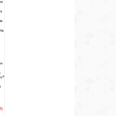
ss
as
ie
eta
un
o
bu?
i
8)