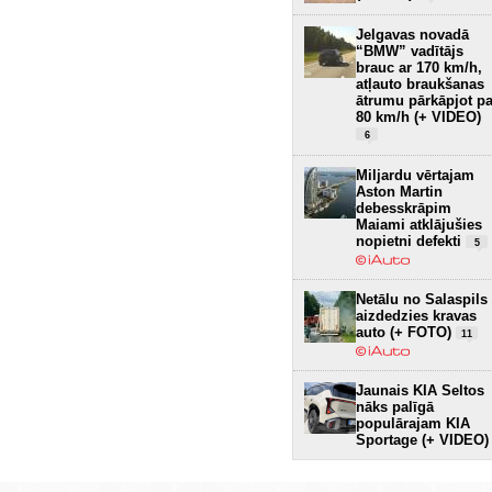
Jelgavas novadā
“BMW” vadītājs
brauc ar 170 km/h,
atļauto braukšanas
ātrumu pārkāpjot pa
80 km/h (+ VIDEO)
6
Miljardu vērtajam
Aston Martin
debesskrāpim
Maiami atklājušies
nopietni defekti
5
Netālu no Salaspils
aizdedzies kravas
auto (+ FOTO)
11
Jaunais KIA Seltos
nāks palīgā
populārajam KIA
Sportage (+ VIDEO)