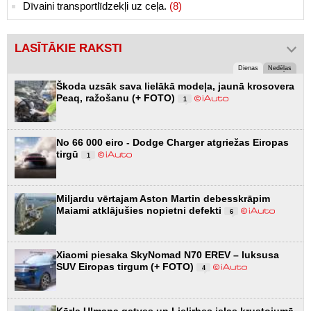
Dīvaini transportlīdzekļi uz ceļa.
(8)
LASĪTĀKIE RAKSTI
Dienas
Nedēļas
Škoda uzsāk sava lielākā modeļa, jaunā krosovera
Peaq, ražošanu (+ FOTO)
1
No 66 000 eiro - Dodge Charger atgriežas Eiropas
tirgū
1
Miljardu vērtajam Aston Martin debesskrāpim
Maiami atklājušies nopietni defekti
6
Xiaomi piesaka SkyNomad N70 EREV – luksusa
SUV Eiropas tirgum (+ FOTO)
4