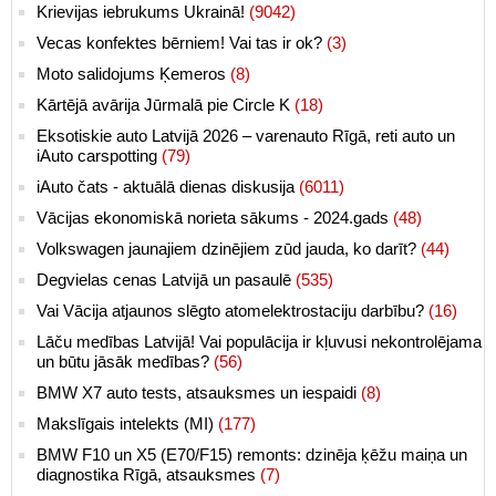
Krievijas iebrukums Ukrainā!
(9042)
Vecas konfektes bērniem! Vai tas ir ok?
(3)
Moto salidojums Ķemeros
(8)
Kārtējā avārija Jūrmalā pie Circle K
(18)
Eksotiskie auto Latvijā 2026 – varenauto Rīgā, reti auto un
iAuto carspotting
(79)
iAuto čats - aktuālā dienas diskusija
(6011)
Vācijas ekonomiskā norieta sākums - 2024.gads
(48)
Volkswagen jaunajiem dzinējiem zūd jauda, ko darīt?
(44)
Degvielas cenas Latvijā un pasaulē
(535)
Vai Vācija atjaunos slēgto atomelektrostaciju darbību?
(16)
Lāču medības Latvijā! Vai populācija ir kļuvusi nekontrolējama
un būtu jāsāk medības?
(56)
BMW X7 auto tests, atsauksmes un iespaidi
(8)
Makslīgais intelekts (MI)
(177)
BMW F10 un X5 (E70/F15) remonts: dzinēja ķēžu maiņa un
diagnostika Rīgā, atsauksmes
(7)