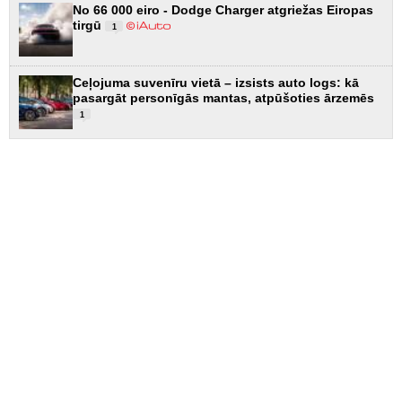
No 66 000 eiro - Dodge Charger atgriežas Eiropas
tirgū
1
Ceļojuma suvenīru vietā – izsists auto logs: kā
pasargāt personīgās mantas, atpūšoties ārzemēs
1