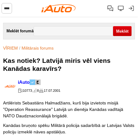
Meklēt forumā
VĪRIEM
/
Militārais forums
Kas notiek? Latvijā miris vēl viens
Kanādas karavīrs?
iAuto
10773
8
17.07.2001
Artilērists Sebastiāns Halmadžians, kurš bija izvietots misijā
"Operation Reassurance" Latvijā un dienēja Kanādas vadītajā
NATO Daudznacionālajā brigādē.
Kanādas bruņoto spēku Militārā policija sadarbībā ar Latvijas Valsts
policiju izmeklē nāves apstākļus.