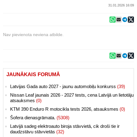
31.01.2026 16:09
Nav pievienota neviena atbilde.
JAUNĀKAIS FORUMĀ
Latvijas Gada auto 2027 - jaunu automobiļu konkurss
(39)
Nissan Leaf jaunais 2026 - 2027 tests, cena Latvijā un lietotāju
atsauksmes
(0)
KTM 390 Enduro R motocikla tests 2026, atsauksmes
(0)
Šofera dienasgrāmata.
(5308)
Latvijā sadeg elektroauto biroja stāvvietā, cik droši tie ir
daudzstāvu stāvvietās
(32)