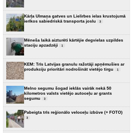
Kārļa Ulmaņa gatves un Lielirbes ielas krustojumā
ierīkos sabiedriskā transporta joslu
3
Mēneša laikā aizturēti kārtējie degvielas uzpildes
staciju apzadzēji
1
KEM: Trīs Latvijas granulu ražotāji apņēmušies ar
produkciju prioritāri nodrošināt vietējo tirgu
1
Melno segumu šogad ieklās vairāk nekā 50
kilometros valsts vietējo autoceļu ar grants
segumu
3
Pabeigta trīs reģionālo veloceļu izbūve (+ FOTO)
3