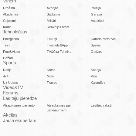
Vīriem
Drošība
Avārijas
Policija
Akadēmija
Satiksme
Garāžā
Ceļojumi
Militāri
Autoklubi
Karte
Reakcijas tests
Tehnoloģijas
Enerģētika
Tālruņi
Datori&Portatīvie
Testi
Internets&App
Spēles
Foto&Video
TV&Cita Tehnika
Gadžeti
Dažādi
Sports
Rallijs
Kross
Šoseja
4x4
Moto
Velo
Uz Ūdens
Trases
Kalendārs
Video&TV
Forums
Lasītāju pieredze
Atsauksmes par auto
Atsauksmes par
Lasītāju raksti
uzņēmumiem
Akcijas
Jautā ekspertam