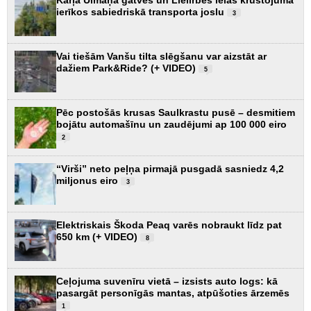
Kārļa Ulmaņa gatves un Lielirbes ielas krustojumā
ierīkos sabiedriskā transporta joslu
3
Vai tiešām Vanšu tilta slēgšanu var aizstāt ar
dažiem Park&Ride? (+ VIDEO)
5
Pēc postošās krusas Saulkrastu pusē – desmitiem
bojātu automašīnu un zaudējumi ap 100 000 eiro
2
“Virši” neto peļņa pirmajā pusgadā sasniedz 4,2
miljonus eiro
3
Elektriskais Škoda Peaq varēs nobraukt līdz pat
650 km (+ VIDEO)
8
Ceļojuma suvenīru vietā – izsists auto logs: kā
pasargāt personīgās mantas, atpūšoties ārzemēs
1