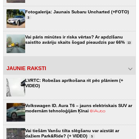
Fotogalerija: Jaunais Subaru Uncharted (+FOTO)
3
Vai pāris minūtes ir riska vērtas? Ar apdzīšanu
saistīto avāriju skaits šogad pieaudzis par 66%
13
JAUNIE RAKSTI
LVRTC: Robežas aprīkošana rit pēc plāniem (+
VIDEO)
Volkswagen ID. Aura T6 – jauns elektriskais SUV ar
modernām tehnoloģijām Ķīnai
Vai tiešām Vanšu tilta slēgšanu var aizstāt ar
dažiem Park&Ride? (+ VIDEO)
5