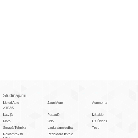
Sludinājumi
Lietoti Auto
Jauni Auto
Autonoma
Ziņas
Latvijā
Pasaulē
Izklaide
Moto
Velo
Uz Ūdens
Smagā Tehnika
Lauksaimniecība
Testi
Reklāmraksti
Redaktora Izvēle