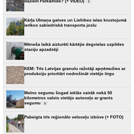
dažiem Park&Ride? (+ VIDEO)
1
Kārļa Ulmaņa gatves un Lielirbes ielas krustojumā
ierīkos sabiedriskā transporta joslu
Mēneša laikā aizturēti kārtējie degvielas uzpildes
staciju apzadzēji
KEM: Trīs Latvijas granulu ražotāji apņēmušies ar
produkciju prioritāri nodrošināt vietējo tirgu
Melno segumu šogad ieklās vairāk nekā 50
kilometros valsts vietējo autoceļu ar grants
segumu
2
Pabeigta trīs reģionālo veloceļu izbūve (+ FOTO)