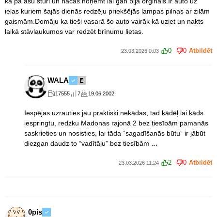
ka pa asu stūri un nācās noņemt lai gan bija orģināls.Ir auto uz
ielas kuriem šajās dienās redzēju priekšējās lampas pilnas ar zilām
gaismām.Domāju ka tieši vasarā šo auto vairāk kā uziet un nakts
laikā stāvlaukumos var redzēt brīnumu lietas.
0
0
Atbildēt
23.03.2026 0:03
WALA
17555
7
19.06.2002
Iespējas uzrauties jau praktiski nekādas, tad kādēļ lai kāds
iespringtu, redzku Madonas rajonā 2 bez tiesībām pamanās
saskrieties un nosisties, lai tāda “sagadīšanās būtu” ir jābūt
diezgan daudz to “vadītāju” bez tiesībām …
2
0
Atbildēt
23.03.2026 11:24
0pis