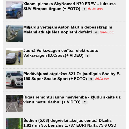
Xiaomi piesaka SkyNomad N70 EREV – luksusa
SUV Eiropas tirgum (+ FOTO)
4
Miljardu vērtajam Aston Martin debesskrāpim
Maiami atklājušies nopietni defekti
6
Jaunā Volkswagen cerība- elektroauto
Volkswagen ID.Cross(+ VIDEO)
5
Piedāvājumā atgriežas 821 Zs jaudīgais Shelby F-
150 Super Snake Sport (+ FOTO)
9
Rīgas remontu jaunā mērvienība - kļūdu skaits uz
vienu metru darbu! (+ VIDEO)
7
Šodien (5.08) degvielai akcijas cenas: Dīzelis
1.817 un 95. benzīns 1.737 EUR! Nafta 75.6 USD