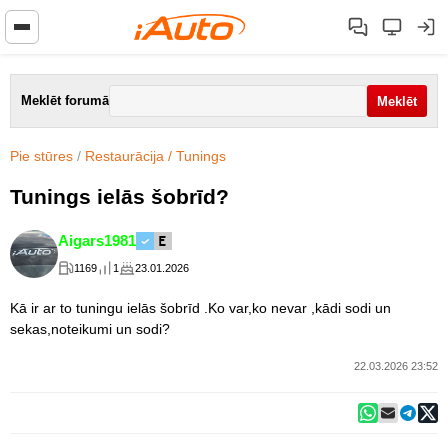
Meklēt forumā
Pie stūres
/
Restaurācija / Tunings
Tunings ielās šobrīd?
Aigars1981
1169
1
23.01.2026
Kā ir ar to tuningu ielās šobrīd .Ko var,ko nevar ,kādi sodi un
sekas,noteikumi un sodi?
22.03.2026 23:52