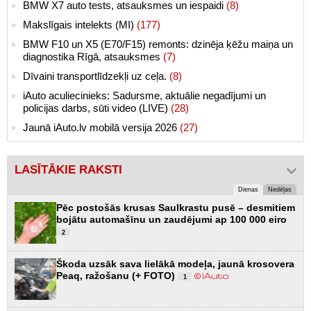
BMW X7 auto tests, atsauksmes un iespaidi
(8)
Makslīgais intelekts (MI)
(177)
BMW F10 un X5 (E70/F15) remonts: dzinēja ķēžu maiņa un
diagnostika Rīgā, atsauksmes
(7)
Dīvaini transportlīdzekļi uz ceļa.
(8)
iAuto aculiecinieks: Sadursme, aktuālie negadījumi un
policijas darbs, sūti video (LIVE)
(28)
Jaunā iAuto.lv mobilā versija 2026
(27)
LASĪTĀKIE RAKSTI
Dienas
Nedēļas
Pēc postošās krusas Saulkrastu pusē – desmitiem
bojātu automašīnu un zaudējumi ap 100 000 eiro
2
Škoda uzsāk sava lielākā modeļa, jaunā krosovera
Peaq, ražošanu (+ FOTO)
1