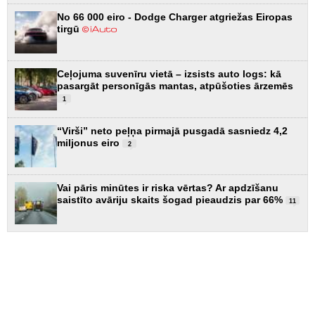
No 66 000 eiro - Dodge Charger atgriežas Eiropas
tirgū
Ceļojuma suvenīru vietā – izsists auto logs: kā
pasargāt personīgās mantas, atpūšoties ārzemēs
1
“Virši” neto peļņa pirmajā pusgadā sasniedz 4,2
miljonus eiro
2
Vai pāris minūtes ir riska vērtas? Ar apdzīšanu
saistīto avāriju skaits šogad pieaudzis par 66%
11