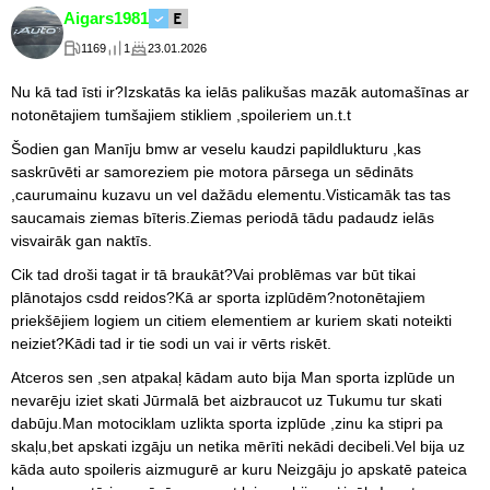
Aigars1981
1169
1
23.01.2026
Nu kā tad īsti ir?Izskatās ka ielās palikušas mazāk automašīnas ar
notonētajiem tumšajiem stikliem ,spoileriem un.t.t
Šodien gan Manīju bmw ar veselu kaudzi papildlukturu ,kas
saskrūvēti ar samoreziem pie motora pārsega un sēdināts
,caurumainu kuzavu un vel dažādu elementu.Visticamāk tas tas
saucamais ziemas bīteris.Ziemas periodā tādu padaudz ielās
visvairāk gan naktīs.
Cik tad droši tagat ir tā braukāt?Vai problēmas var būt tikai
plānotajos csdd reidos?Kā ar sporta izplūdēm?notonētajiem
priekšējiem logiem un citiem elementiem ar kuriem skati noteikti
neiziet?Kādi tad ir tie sodi un vai ir vērts riskēt.
Atceros sen ,sen atpakaļ kādam auto bija Man sporta izplūde un
nevarēju iziet skati Jūrmalā bet aizbraucot uz Tukumu tur skati
dabūju.Man motociklam uzlikta sporta izplūde ,zinu ka stipri pa
skaļu,bet apskati izgāju un netika mērīti nekādi decibeli.Vel bija uz
kāda auto spoileris aizmugurē ar kuru Neizgāju jo apskatē pateica