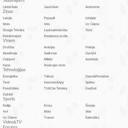
Sludinājumi
Lietoti Auto
Jauni Auto
Autonoma
Ziņas
Latvijā
Pasaulē
Izklaide
Moto
Velo
Uz Ūdens
Smagā Tehnika
Lauksaimniecība
Testi
Reklāmraksti
Redaktora Izvēle
Vīriem
Drošība
Avārijas
Policija
Akadēmija
Satiksme
Garāžā
Ceļojumi
Militāri
Autoklubi
Karte
Reakcijas tests
Tehnoloģijas
Enerģētika
Tālruņi
Datori&Portatīvie
Testi
Internets&App
Spēles
Foto&Video
TV&Cita Tehnika
Gadžeti
Dažādi
Sports
Rallijs
Kross
Šoseja
4x4
Moto
Velo
Uz Ūdens
Trases
Kalendārs
Video&TV
Forums