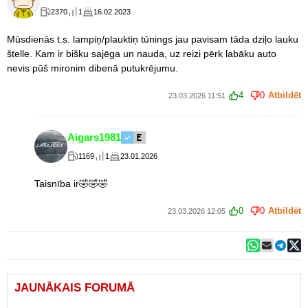
2370
1
16.02.2023
Mūsdienās t.s. lampiņ/plauktiņ tūnings jau pavisam tāda dziļo lauku
štelle. Kam ir bišku sajēga un nauda, uz reizi pērk labāku auto
nevis pūš mironim dibenā putukrējumu.
4
0
Atbildēt
23.03.2026 11:51
Aigars1981
1169
1
23.01.2026
Taisnība ir🤣🤣🤣
0
0
Atbildēt
23.03.2026 12:05
JAUNĀKAIS FORUMĀ