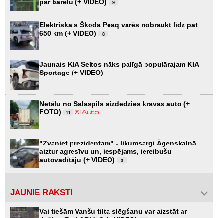
par barelu (+ VIDEO)
9
Elektriskais Škoda Peaq varēs nobraukt līdz pat
650 km (+ VIDEO)
8
Jaunais KIA Seltos nāks palīgā populārajam KIA
Sportage (+ VIDEO)
Netālu no Salaspils aizdedzies kravas auto (+
FOTO)
11
"Zvaniet prezidentam" - likumsargi Āgenskalnā
aiztur agresīvu un, iespējams, iereibušu
autovadītāju (+ VIDEO)
3
JAUNIE RAKSTI
Vai tiešām Vanšu tilta slēgšanu var aizstāt ar