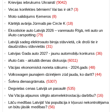
Krievijas iebrukums Ukrainā!
(9042)
Vecas konfektes bērniem! Vai tas ir ok?
(3)
Moto salidojums Ķemeros
(8)
Kārtējā avārija Jūrmalā pie Circle K
(18)
Eksotiskie auto Latvijā 2026 – varenauto Rīgā, reti auto un
iAuto carspotting
(79)
Latvijā sadeg elektroauto biroja stāvvietā, cik droši tie ir
daudzstāvu stāvvietās
(31)
Latvijas Gada auto 2027 - jaunu automobiļu konkurss
(36)
iAuto čats - aktuālā dienas diskusija
(6011)
Vācijas ekonomiskā norieta sākums - 2024.gads
(48)
Volkswagen jaunajiem dzinējiem zūd jauda, ko darīt?
(44)
Šofera dienasgrāmata.
(5307)
Degvielas cenas Latvijā un pasaulē
(535)
Vai Vācija atjaunos slēgto atomelektrostaciju darbību?
(16)
Lāču medības Latvijā! Vai populācija ir kļuvusi nekontrolējama
un būtu jāsāk medības?
(56)