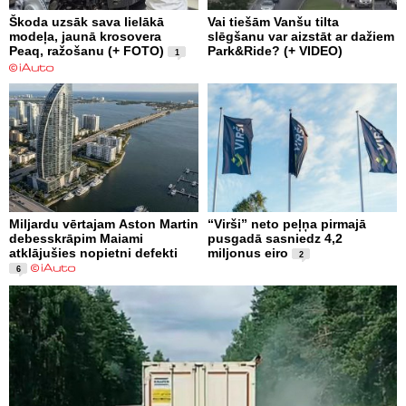
Škoda uzsāk sava lielākā
Vai tiešām Vanšu tilta
modeļa, jaunā krosovera
slēgšanu var aizstāt ar dažiem
Peaq, ražošanu (+ FOTO)
Park&Ride? (+ VIDEO)
1
Miljardu vērtajam Aston Martin
“Virši” neto peļņa pirmajā
debesskrāpim Maiami
pusgadā sasniedz 4,2
atklājušies nopietni defekti
miljonus eiro
2
6