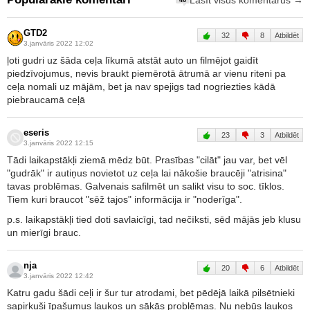
Lasīt visus komentārus →
GTD2
32
8
Atbildēt
3.janvāris 2022 12:02
ļoti gudri uz šāda ceļa līkumā atstāt auto un filmējot gaidīt
piedzīvojumus, nevis braukt piemērotā ātrumā ar vienu riteni pa
ceļa nomali uz mājām, bet ja nav spejigs tad nogriezties kādā
piebraucamā ceļā
eseris
23
3
Atbildēt
3.janvāris 2022 12:15
Tādi laikapstākļi ziemā mēdz būt. Prasības "cilāt" jau var, bet vēl
"gudrāk" ir autiņus novietot uz ceļa lai nākošie braucēji "atrisina"
tavas problēmas. Galvenais safilmēt un salikt visu to soc. tīklos.
Tiem kuri braucot "sēž tajos" informācija ir "noderīga".
p.s. laikapstākļi tied doti savlaicīgi, tad nečīksti, sēd mājās jeb klusu
un mierīgi brauc.
nja
20
6
Atbildēt
3.janvāris 2022 12:42
Katru gadu šādi ceļi ir šur tur atrodami, bet pēdējā laikā pilsētnieki
sapirkuši īpašumus laukos un sākās problēmas. Nu nebūs laukos