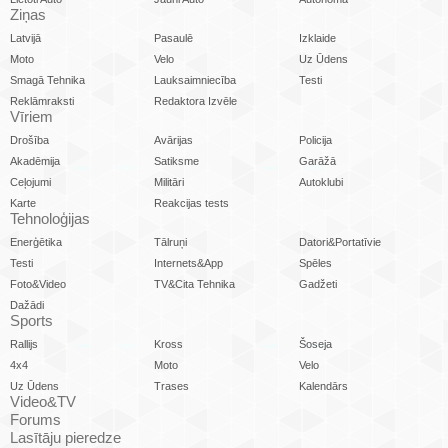
Ziņas
Latvijā
Pasaulē
Izklaide
Moto
Velo
Uz Ūdens
Smagā Tehnika
Lauksaimniecība
Testi
Reklāmraksti
Redaktora Izvēle
Vīriem
Drošība
Avārijas
Policija
Akadēmija
Satiksme
Garāžā
Ceļojumi
Militāri
Autoklubi
Karte
Reakcijas tests
Tehnoloģijas
Enerģētika
Tālruņi
Datori&Portatīvie
Testi
Internets&App
Spēles
Foto&Video
TV&Cita Tehnika
Gadžeti
Dažādi
Sports
Rallijs
Kross
Šoseja
4x4
Moto
Velo
Uz Ūdens
Trases
Kalendārs
Video&TV
Forums
Lasītāju pieredze