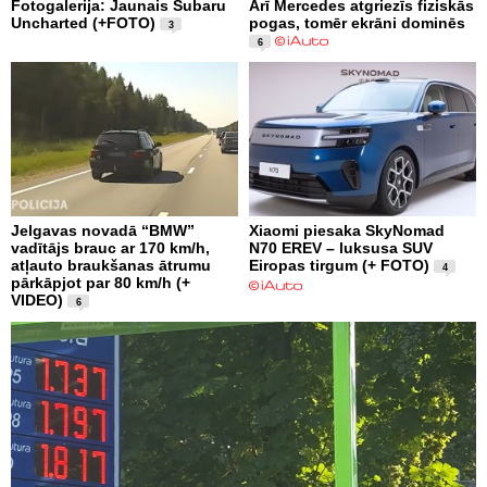
Fotogalerija: Jaunais Subaru
Arī Mercedes atgriezīs fiziskās
Uncharted (+FOTO)
pogas, tomēr ekrāni dominēs
3
6
Jelgavas novadā “BMW”
Xiaomi piesaka SkyNomad
vadītājs brauc ar 170 km/h,
N70 EREV – luksusa SUV
atļauto braukšanas ātrumu
Eiropas tirgum (+ FOTO)
4
pārkāpjot par 80 km/h (+
VIDEO)
6