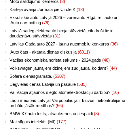
Moto salidojums Ķemeros
(8)
Kārtējā avārija Jūrmalā pie Circle K
(18)
Eksotiskie auto Latvijā 2026 – varenauto Rīgā, reti auto un
iAuto carspotting
(79)
Latvijā sadeg elektroauto biroja stāvvietā, cik droši tie ir
daudzstāvu stāvvietās
(31)
Latvijas Gada auto 2027 - jaunu automobiļu konkurss
(36)
iAuto čats - aktuālā dienas diskusija
(6011)
Vācijas ekonomiskā norieta sākums - 2024.gads
(48)
Volkswagen jaunajiem dzinējiem zūd jauda, ko darīt?
(44)
Šofera dienasgrāmata.
(5307)
Degvielas cenas Latvijā un pasaulē
(535)
Vai Vācija atjaunos slēgto atomelektrostaciju darbību?
(16)
Lāču medības Latvijā! Vai populācija ir kļuvusi nekontrolējama
un būtu jāsāk medības?
(56)
BMW X7 auto tests, atsauksmes un iespaidi
(8)
Makslīgais intelekts (MI)
(177)