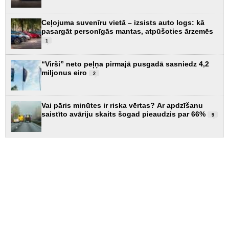
Ceļojuma suvenīru vietā – izsists auto logs: kā
pasargāt personīgās mantas, atpūšoties ārzemēs
1
“Virši” neto peļņa pirmajā pusgadā sasniedz 4,2
miljonus eiro
2
Vai pāris minūtes ir riska vērtas? Ar apdzīšanu
saistīto avāriju skaits šogad pieaudzis par 66%
9