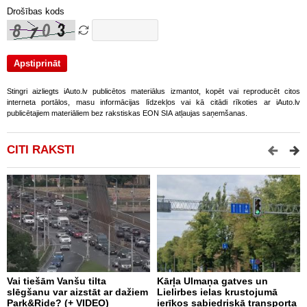
Drošības kods
Stingri aizliegts iAuto.lv publicētos materiālus izmantot, kopēt vai reproducēt citos
interneta portālos, masu informācijas līdzekļos vai kā citādi rīkoties ar iAuto.lv
publicētajiem materiāliem bez rakstiskas EON SIA atļaujas saņemšanas.
CITI RAKSTI
Vai tiešām Vanšu tilta
Kārļa Ulmaņa gatves un
A
slēgšanu var aizstāt ar dažiem
Lielirbes ielas krustojumā
p
Park&Ride? (+ VIDEO)
ierīkos sabiedriskā transporta
t