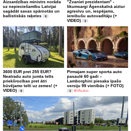
Aizsardzības ministrs norāda
"Zvaniet prezidentam" -
uz nepieciešamību Latvijai
likumsargi Āgenskalnā aiztur
sagādāt savas spārnotās un
agresīvu un, iespējams,
ballistiskās raķetes
iereibušu autovadītāju (+
8
VIDEO)
3
3600 EUR pret 255 EUR?
Pirmajam super sporta auto
Neatradu auto jumta telts
pasaulē 60 gadi –
priekšrocības pret ātri
Lamborghini piesaka īpašo
būvējamo telti uz zemes! (+
versiju 99 vienībās (+ FOTO)
VIDEO)
8
3