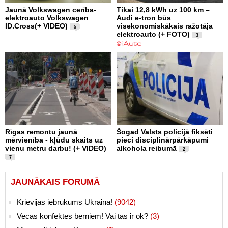
Jaunā Volkswagen cerība-
Tikai 12,8 kWh uz 100 km –
elektroauto Volkswagen
Audi e-tron būs
ID.Cross(+ VIDEO)
visekonomiskākais ražotāja
5
elektroauto (+ FOTO)
3
Rīgas remontu jaunā
Šogad Valsts policijā fiksēti
mērvienība - kļūdu skaits uz
pieci disciplinārpārkāpumi
vienu metru darbu! (+ VIDEO)
alkohola reibumā
2
7
JAUNĀKAIS FORUMĀ
Krievijas iebrukums Ukrainā!
(9042)
Vecas konfektes bērniem! Vai tas ir ok?
(3)