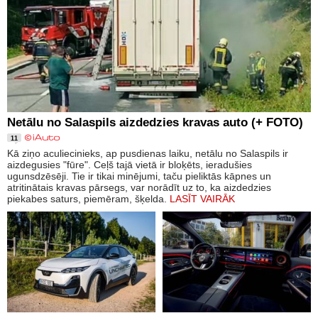
Netālu no Salaspils aizdedzies kravas auto (+ FOTO)
11
Kā ziņo aculiecinieks, ap pusdienas laiku, netālu no Salaspils ir
aizdegusies "fūre". Ceļš tajā vietā ir bloķēts, ieradušies
ugunsdzēsēji. Tie ir tikai minējumi, taču pieliktās kāpnes un
atritinātais kravas pārsegs, var norādīt uz to, ka aizdedzies
piekabes saturs, piemēram, šķelda.
LASĪT VAIRĀK