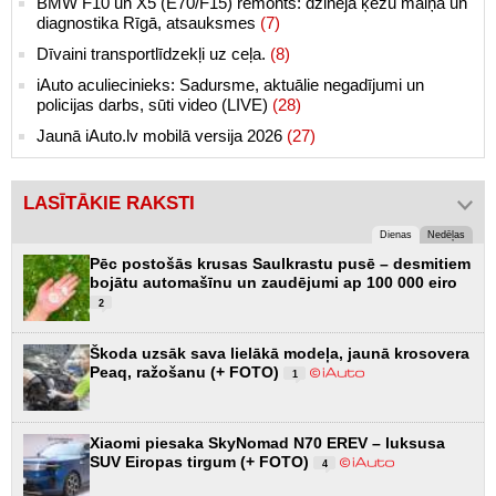
BMW F10 un X5 (E70/F15) remonts: dzinēja ķēžu maiņa un
diagnostika Rīgā, atsauksmes
(7)
Dīvaini transportlīdzekļi uz ceļa.
(8)
iAuto aculiecinieks: Sadursme, aktuālie negadījumi un
policijas darbs, sūti video (LIVE)
(28)
Jaunā iAuto.lv mobilā versija 2026
(27)
LASĪTĀKIE RAKSTI
Dienas
Nedēļas
Pēc postošās krusas Saulkrastu pusē – desmitiem
bojātu automašīnu un zaudējumi ap 100 000 eiro
2
Škoda uzsāk sava lielākā modeļa, jaunā krosovera
Peaq, ražošanu (+ FOTO)
1
Xiaomi piesaka SkyNomad N70 EREV – luksusa
SUV Eiropas tirgum (+ FOTO)
4