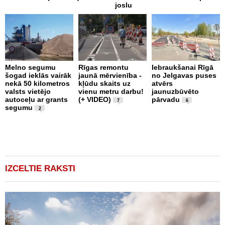
joslu
n
B
Melno segumu
Rīgas remontu
Iebraukšanai Rīgā
šogad ieklās vairāk
jaunā mērvienība -
no Jelgavas puses
J
nekā 50 kilometros
kļūdu skaits uz
atvērs
S
valsts vietējo
vienu metru darbu!
jaunuzbūvēto
L
autoceļu ar grants
(+ VIDEO)
pārvadu
U
7
6
segumu
l
2
i
IZCELTIE RAKSTI