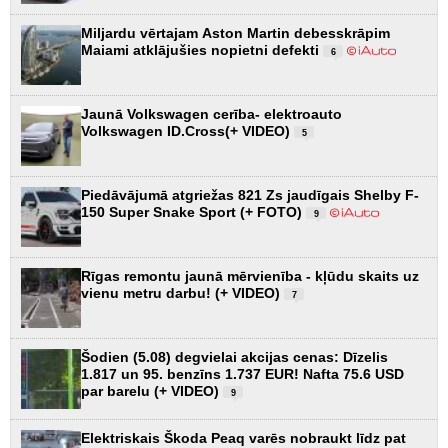
Miljardu vērtajam Aston Martin debesskrāpim
Maiami atklājušies nopietni defekti
6
Jaunā Volkswagen cerība- elektroauto
Volkswagen ID.Cross(+ VIDEO)
5
Piedāvājumā atgriežas 821 Zs jaudīgais Shelby F-
150 Super Snake Sport (+ FOTO)
9
Rīgas remontu jaunā mērvienība - kļūdu skaits uz
vienu metru darbu! (+ VIDEO)
7
Šodien (5.08) degvielai akcijas cenas: Dīzelis
1.817 un 95. benzīns 1.737 EUR! Nafta 75.6 USD
par barelu (+ VIDEO)
9
Elektriskais Škoda Peaq varēs nobraukt līdz pat