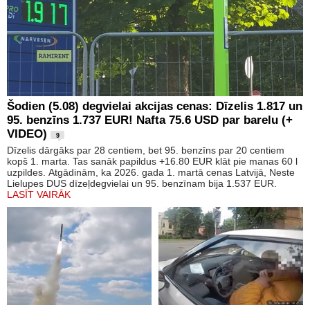
Šodien (5.08) degvielai akcijas cenas: Dīzelis 1.817 un
95. benzīns 1.737 EUR! Nafta 75.6 USD par barelu (+
VIDEO)
9
Dīzelis dārgāks par 28 centiem, bet 95. benzīns par 20 centiem
kopš 1. marta. Tas sanāk papildus +16.80 EUR klāt pie manas 60 l
uzpildes. Atgādinām, ka 2026. gada 1. martā cenas Latvijā, Neste
Lielupes DUS dīzeļdegvielai un 95. benzīnam bija 1.537 EUR.
LASĪT VAIRĀK