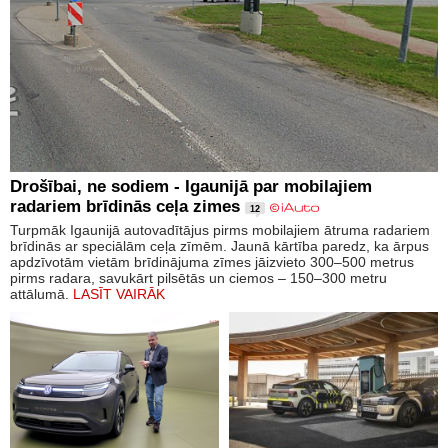
Drošībai, ne sodiem - Igaunijā par mobilajiem
radariem brīdinās ceļa zimes
12
Turpmāk Igaunijā autovadītājus pirms mobilajiem ātruma radariem
brīdinās ar speciālām ceļa zīmēm. Jaunā kārtība paredz, ka ārpus
apdzīvotām vietām brīdinājuma zīmes jāizvieto 300–500 metrus
pirms radara, savukārt pilsētās un ciemos – 150–300 metru
attālumā.
LASĪT VAIRĀK