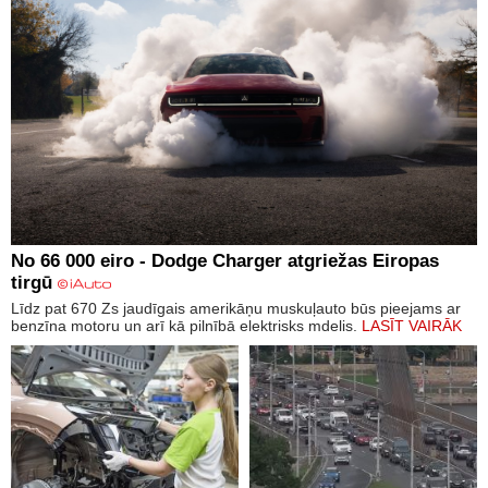
No 66 000 eiro - Dodge Charger atgriežas Eiropas
tirgū
Līdz pat 670 Zs jaudīgais amerikāņu muskuļauto būs pieejams ar
benzīna motoru un arī kā pilnībā elektrisks mdelis.
LASĪT VAIRĀK