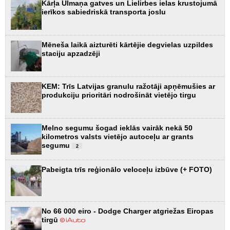
Kārļa Ulmaņa gatves un Lielirbes ielas krustojumā
ierīkos sabiedriskā transporta joslu
Mēneša laikā aizturēti kārtējie degvielas uzpildes
staciju apzadzēji
KEM: Trīs Latvijas granulu ražotāji apņēmušies ar
produkciju prioritāri nodrošināt vietējo tirgu
Melno segumu šogad ieklās vairāk nekā 50
kilometros valsts vietējo autoceļu ar grants
segumu
2
Pabeigta trīs reģionālo veloceļu izbūve (+ FOTO)
No 66 000 eiro - Dodge Charger atgriežas Eiropas
tirgū