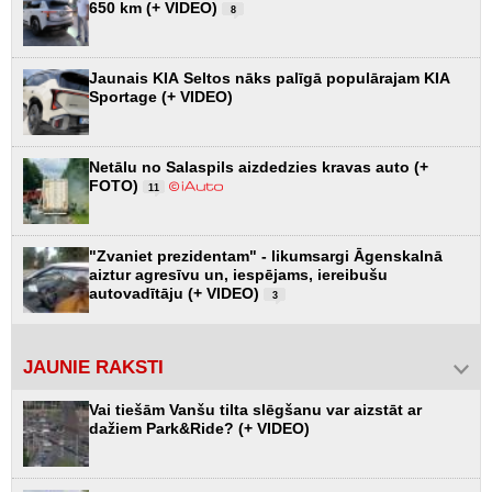
650 km (+ VIDEO)
8
Jaunais KIA Seltos nāks palīgā populārajam KIA
Sportage (+ VIDEO)
Netālu no Salaspils aizdedzies kravas auto (+
FOTO)
11
"Zvaniet prezidentam" - likumsargi Āgenskalnā
aiztur agresīvu un, iespējams, iereibušu
autovadītāju (+ VIDEO)
3
JAUNIE RAKSTI
Vai tiešām Vanšu tilta slēgšanu var aizstāt ar
dažiem Park&Ride? (+ VIDEO)