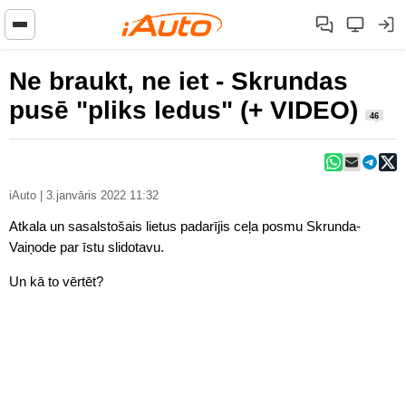
Ne braukt, ne iet - Skrundas
pusē "pliks ledus" (+ VIDEO)
46
iAuto | 3.janvāris 2022 11:32
Atkala un sasalstošais lietus padarījis ceļa posmu Skrunda-
Vaiņode par īstu slidotavu.
Un kā to vērtēt?