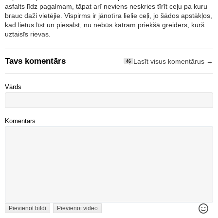
asfalts līdz pagalmam, tāpat arī neviens neskries tīrīt ceļu pa kuru
brauc daži vietējie. Vispirms ir jānotīra lielie ceļi, jo šādos apstākļos,
kad lietus līst un piesalst, nu nebūs katram priekšā greiders, kurš
uztaisīs rievas.
Tavs komentārs
Lasīt visus komentārus →
46
Vārds
Komentārs
Pievienot bildi
Pievienot video