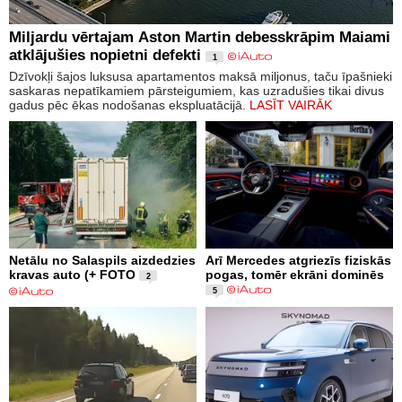
Miljardu vērtajam Aston Martin debesskrāpim Maiami
atklājušies nopietni defekti
1
Dzīvokļi šajos luksusa apartamentos maksā miljonus, taču īpašnieki
saskaras nepatīkamiem pārsteigumiem, kas uzradušies tikai divus
gadus pēc ēkas nodošanas ekspluatācijā.
LASĪT VAIRĀK
Netālu no Salaspils aizdedzies
Arī Mercedes atgriezīs fiziskās
kravas auto (+ FOTO
pogas, tomēr ekrāni dominēs
2
5