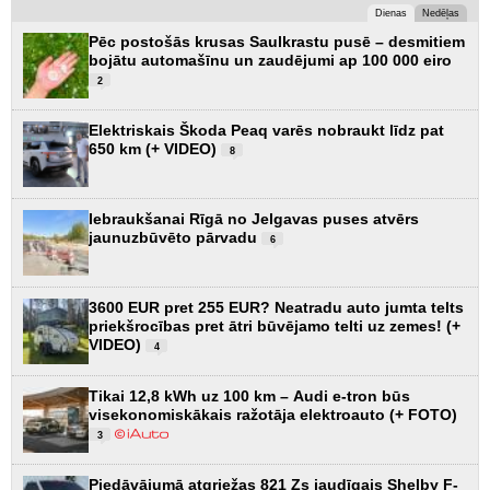
Dienas
Nedēļas
Pēc postošās krusas Saulkrastu pusē – desmitiem
bojātu automašīnu un zaudējumi ap 100 000 eiro
2
Elektriskais Škoda Peaq varēs nobraukt līdz pat
650 km (+ VIDEO)
8
Iebraukšanai Rīgā no Jelgavas puses atvērs
jaunuzbūvēto pārvadu
6
3600 EUR pret 255 EUR? Neatradu auto jumta telts
priekšrocības pret ātri būvējamo telti uz zemes! (+
VIDEO)
4
Tikai 12,8 kWh uz 100 km – Audi e-tron būs
visekonomiskākais ražotāja elektroauto (+ FOTO)
3
Piedāvājumā atgriežas 821 Zs jaudīgais Shelby F-