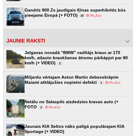
Gandrīz 900 Zs jaudīgais Ķīnas superhibrīds būs
pieejams Eiropā (+ FOTO)
10
JAUNIE RAKSTI
Jelgavas novadā “BMW” vadītājs brauc ar 170
km/h, atļauto braukšanas ātrumu pārkāpjot par 80
km/h (+ VIDEO)
2
Miljardu vērtajam Aston Martin debesskrāpim
Maiami atklājušies nopietni defekti
1
Netālu no Salaspils aizdedzies kravas auto (+
FOTO
2
Jaunais KIA Seltos nāks palīgā populārajam KIA
Sportage (+ VIDEO)