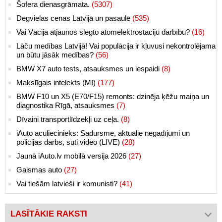
Šofera dienasgrāmata.
(5307)
Degvielas cenas Latvijā un pasaulē
(535)
Vai Vācija atjaunos slēgto atomelektrostaciju darbību?
(16)
Lāču medības Latvijā! Vai populācija ir kļuvusi nekontrolējama
un būtu jāsāk medības?
(56)
BMW X7 auto tests, atsauksmes un iespaidi
(8)
Makslīgais intelekts (MI)
(177)
BMW F10 un X5 (E70/F15) remonts: dzinēja ķēžu maiņa un
diagnostika Rīgā, atsauksmes
(7)
Dīvaini transportlīdzekļi uz ceļa.
(8)
iAuto aculiecinieks: Sadursme, aktuālie negadījumi un
policijas darbs, sūti video (LIVE)
(28)
Jaunā iAuto.lv mobilā versija 2026
(27)
Gaismas auto
(27)
Vai tiešām latvieši ir komunisti?
(41)
LASĪTĀKIE RAKSTI