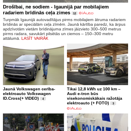
Drošībai, ne sodiem - Igaunijā par mobilajiem
radariem brīdinās ceļa zimes
12
Turpmāk Igaunijā autovadītājus pirms mobilajiem ātruma radariem
brīdinās ar speciālām ceļa zīmēm. Jaunā kārtība paredz, ka ārpus
apdzīvotām vietām brīdinājuma zīmes jāizvieto 300–500 metrus
pirms radara, savukārt pilsētās un ciemos – 150–300 metru
attālumā.
LASĪT VAIRĀK
Jaunā Volkswagen cerība-
Tikai 12,8 kWh uz 100 km –
elektroauto Volkswagen
Audi e-tron būs
ID.Cross(+ VIDEO)
visekonomiskākais ražotāja
4
elektroauto (+ FOTO)
3