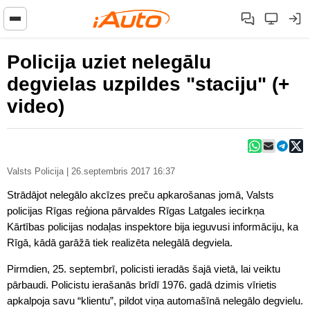
Policija uziet nelegālu
degvielas uzpildes "staciju" (+
video)
Valsts Policija | 26.septembris 2017 16:37
Strādājot nelegālo akcīzes preču apkarošanas jomā, Valsts
policijas Rīgas reģiona pārvaldes Rīgas Latgales iecirkņa
Kārtības policijas nodaļas inspektore bija ieguvusi informāciju, ka
Rīgā, kādā garāžā tiek realizēta nelegālā degviela.
Pirmdien, 25. septembrī, policisti ieradās šajā vietā, lai veiktu
pārbaudi. Policistu ierašanās brīdī 1976. gadā dzimis vīrietis
apkalpoja savu “klientu”, pildot viņa automašīnā nelegālo degvielu.