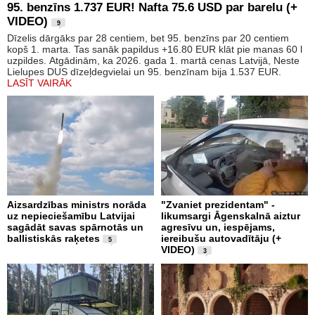
95. benzīns 1.737 EUR! Nafta 75.6 USD par barelu (+
VIDEO)
9
Dīzelis dārgāks par 28 centiem, bet 95. benzīns par 20 centiem
kopš 1. marta. Tas sanāk papildus +16.80 EUR klāt pie manas 60 l
uzpildes. Atgādinām, ka 2026. gada 1. martā cenas Latvijā, Neste
Lielupes DUS dīzeļdegvielai un 95. benzīnam bija 1.537 EUR.
LASĪT VAIRĀK
Aizsardzības ministrs norāda
"Zvaniet prezidentam" -
uz nepieciešamību Latvijai
likumsargi Āgenskalnā aiztur
sagādāt savas spārnotās un
agresīvu un, iespējams,
ballistiskās raķetes
iereibušu autovadītāju (+
5
VIDEO)
3