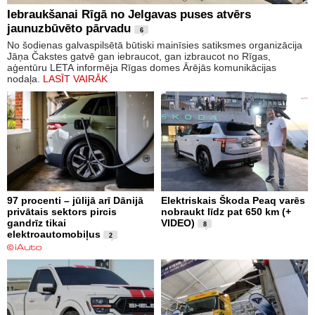
Iebraukšanai Rīgā no Jelgavas puses atvērs
jaunuzbūvēto pārvadu
6
No šodienas galvaspilsētā būtiski mainīsies satiksmes organizācija
Jāņa Čakstes gatvē gan iebraucot, gan izbraucot no Rīgas,
aģentūru LETA informēja Rīgas domes Ārējās komunikācijas
nodaļa.
LASĪT VAIRĀK
97 procenti – jūlijā arī Dānijā
Elektriskais Škoda Peaq varēs
privātais sektors pircis
nobraukt līdz pat 650 km (+
gandrīz tikai
VIDEO)
8
elektroautomobiļus
2