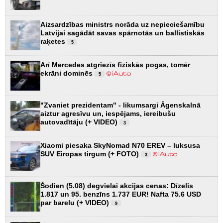
Aizsardzības ministrs norāda uz nepieciešamību
Latvijai sagādāt savas spārnotās un ballistiskās
raķetes
5
Arī Mercedes atgriezīs fiziskās pogas, tomēr
ekrāni dominēs
5
"Zvaniet prezidentam" - likumsargi Āgenskalnā
aiztur agresīvu un, iespējams, iereibušu
autovadītāju (+ VIDEO)
3
Xiaomi piesaka SkyNomad N70 EREV – luksusa
SUV Eiropas tirgum (+ FOTO)
3
Šodien (5.08) degvielai akcijas cenas: Dīzelis
1.817 un 95. benzīns 1.737 EUR! Nafta 75.6 USD
par barelu (+ VIDEO)
9