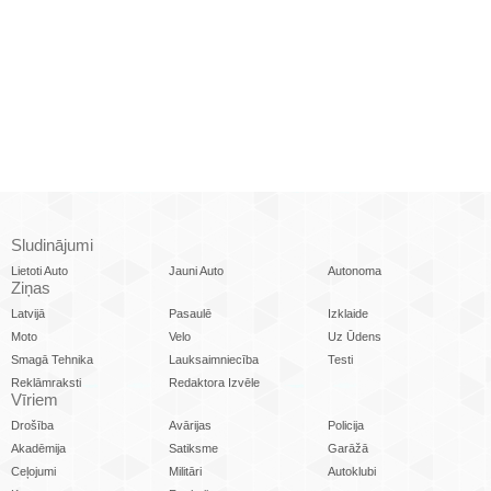
Sludinājumi
Lietoti Auto
Jauni Auto
Autonoma
Ziņas
Latvijā
Pasaulē
Izklaide
Moto
Velo
Uz Ūdens
Smagā Tehnika
Lauksaimniecība
Testi
Reklāmraksti
Redaktora Izvēle
Vīriem
Drošība
Avārijas
Policija
Akadēmija
Satiksme
Garāžā
Ceļojumi
Militāri
Autoklubi