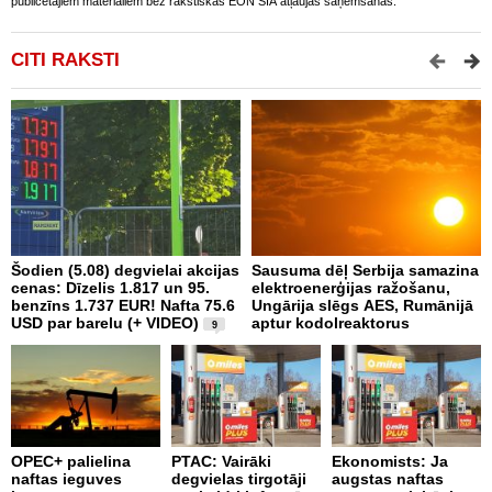
publicētajiem materiāliem bez rakstiskas EON SIA atļaujas saņemšanas.
CITI RAKSTI
Šodien (5.08) degvielai akcijas
Sausuma dēļ Serbija samazina
E
cenas: Dīzelis 1.817 un 95.
elektroenerģijas ražošanu,
p
benzīns 1.737 EUR! Nafta 75.6
Ungārija slēgs AES, Rumānijā
d
USD par barelu (+ VIDEO)
aptur kodolreaktorus
9
P
OPEC+ palielina
PTAC: Vairāki
Ekonomists: Ja
n
naftas ieguves
degvielas tirgotāji
augstas naftas
a