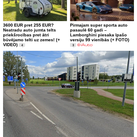
3600 EUR pret 255 EUR?
Pirmajam super sporta auto
Neatradu auto jumta telts
pasaulē 60 gadi –
priekšrocības pret ātri
Lamborghini piesaka īpašo
būvējamo telti uz zemes! (+
versiju 99 vienībās (+ FOTO)
VIDEO)
4
3