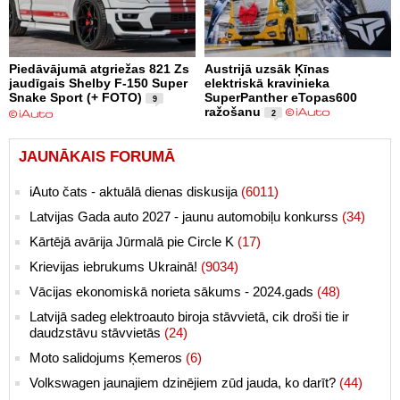
Piedāvājumā atgriežas 821 Zs
Austrijā uzsāk Ķīnas
jaudīgais Shelby F-150 Super
elektriskā kravinieka
Snake Sport (+ FOTO)
SuperPanther eTopas600
9
ražošanu
2
JAUNĀKAIS FORUMĀ
iAuto čats - aktuālā dienas diskusija
(6011)
Latvijas Gada auto 2027 - jaunu automobiļu konkurss
(34)
Kārtējā avārija Jūrmalā pie Circle K
(17)
Krievijas iebrukums Ukrainā!
(9034)
Vācijas ekonomiskā norieta sākums - 2024.gads
(48)
Latvijā sadeg elektroauto biroja stāvvietā, cik droši tie ir
daudzstāvu stāvvietās
(24)
Moto salidojums Ķemeros
(6)
Volkswagen jaunajiem dzinējiem zūd jauda, ko darīt?
(44)