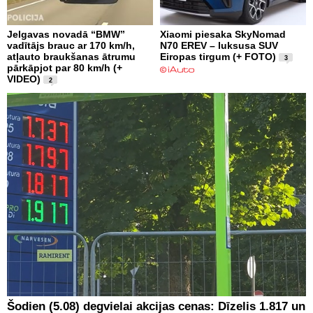
Jelgavas novadā “BMW”
Xiaomi piesaka SkyNomad
vadītājs brauc ar 170 km/h,
N70 EREV – luksusa SUV
atļauto braukšanas ātrumu
Eiropas tirgum (+ FOTO)
3
pārkāpjot par 80 km/h (+
VIDEO)
2
Šodien (5.08) degvielai akcijas cenas: Dīzelis 1.817 un