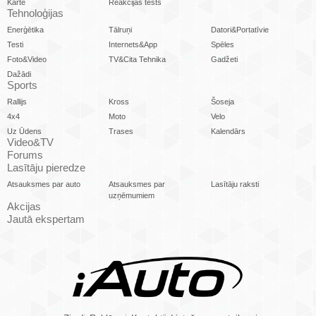
Karte
Reakcijas tests
Tehnoloģijas
Enerģētika
Tālruņi
Datori&Portatīvie
Testi
Internets&App
Spēles
Foto&Video
TV&Cita Tehnika
Gadžeti
Dažādi
Sports
Rallijs
Kross
Šoseja
4x4
Moto
Velo
Uz Ūdens
Trases
Kalendārs
Video&TV
Forums
Lasītāju pieredze
Atsauksmes par auto
Atsauksmes par
Lasītāju raksti
uzņēmumiem
Akcijas
Jautā ekspertam