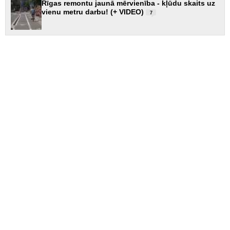
Rīgas remontu jaunā mērvienība - kļūdu skaits uz
vienu metru darbu! (+ VIDEO)
7