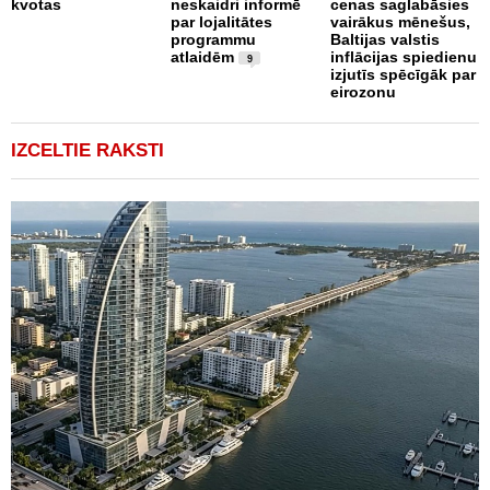
kvotas
neskaidri informē
cenas saglabāsies
par lojalitātes
vairākus mēnešus,
programmu
Baltijas valstis
atlaidēm
inflācijas spiedienu
9
izjutīs spēcīgāk par
eirozonu
IZCELTIE RAKSTI