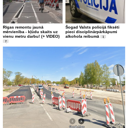
Rīgas remontu jaunā
Šogad Valsts policijā fiksēti
mērvienība - kļūdu skaits uz
pieci disciplinārpārkāpumi
vienu metru darbu! (+ VIDEO)
alkohola reibumā
1
7