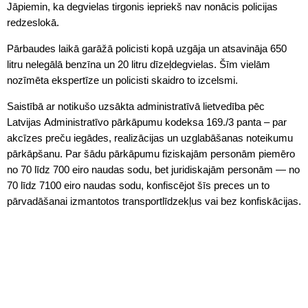
Jāpiemin, ka degvielas tirgonis iepriekš nav nonācis policijas
redzeslokā.
Pārbaudes laikā garāžā policisti kopā uzgāja un atsavināja 650
litru nelegālā benzīna un 20 litru dīzeļdegvielas. Šīm vielām
nozīmēta ekspertīze un policisti skaidro to izcelsmi.
Saistībā ar notikušo uzsākta administratīvā lietvedība pēc
Latvijas Administratīvo pārkāpumu kodeksa 169./3 panta – par
akcīzes preču iegādes, realizācijas un uzglabāšanas noteikumu
pārkāpšanu. Par šādu pārkāpumu fiziskajām personām piemēro
no 70 līdz 700 eiro naudas sodu, bet juridiskajām personām — no
70 līdz 7100 eiro naudas sodu, konfiscējot šīs preces un to
pārvadāšanai izmantotos transportlīdzekļus vai bez konfiskācijas.