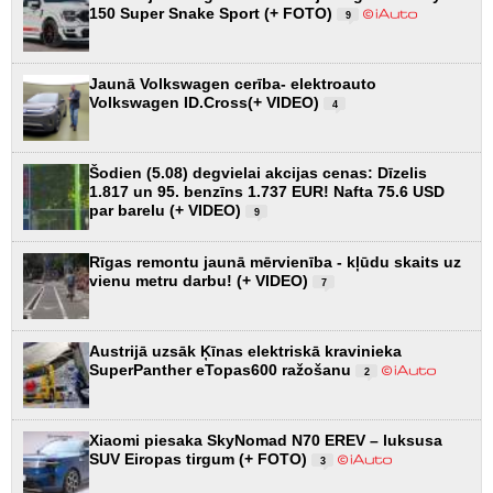
150 Super Snake Sport (+ FOTO)
9
Jaunā Volkswagen cerība- elektroauto
Volkswagen ID.Cross(+ VIDEO)
4
Šodien (5.08) degvielai akcijas cenas: Dīzelis
1.817 un 95. benzīns 1.737 EUR! Nafta 75.6 USD
par barelu (+ VIDEO)
9
Rīgas remontu jaunā mērvienība - kļūdu skaits uz
vienu metru darbu! (+ VIDEO)
7
Austrijā uzsāk Ķīnas elektriskā kravinieka
SuperPanther eTopas600 ražošanu
2
Xiaomi piesaka SkyNomad N70 EREV – luksusa
SUV Eiropas tirgum (+ FOTO)
3