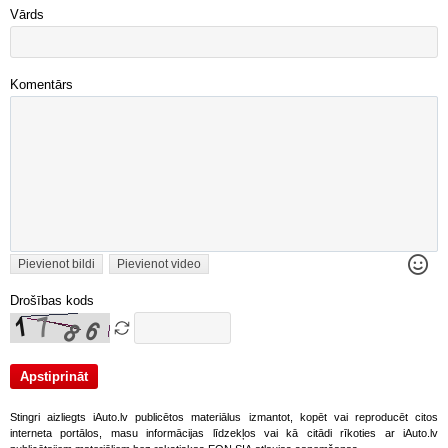
Vārds
Komentārs
Pievienot bildi
Pievienot video
Drošības kods
Stingri aizliegts iAuto.lv publicētos materiālus izmantot, kopēt vai reproducēt citos
interneta portālos, masu informācijas līdzekļos vai kā citādi rīkoties ar iAuto.lv